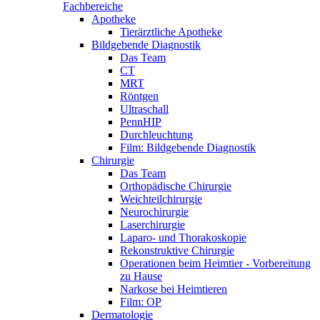
Fachbereiche
Apotheke
Tierärztliche Apotheke
Bildgebende Diagnostik
Das Team
CT
MRT
Röntgen
Ultraschall
PennHIP
Durchleuchtung
Film: Bildgebende Diagnostik
Chirurgie
Das Team
Orthopädische Chirurgie
Weichteilchirurgie
Neurochirurgie
Laserchirurgie
Laparo- und Thorakoskopie
Rekonstruktive Chirurgie
Operationen beim Heimtier - Vorbereitung
zu Hause
Narkose bei Heimtieren
Film: OP
Dermatologie