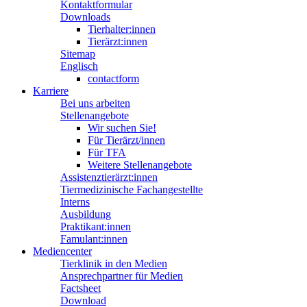
Kontaktformular
Downloads
Tierhalter:innen
Tierärzt:innen
Sitemap
Englisch
contactform
Karriere
Bei uns arbeiten
Stellenangebote
Wir suchen Sie!
Für Tierärzt/innen
Für TFA
Weitere Stellenangebote
Assistenztierärzt:innen
Tiermedizinische Fachangestellte
Interns
Ausbildung
Praktikant:innen
Famulant:innen
Mediencenter
Tierklinik in den Medien
Ansprechpartner für Medien
Factsheet
Download