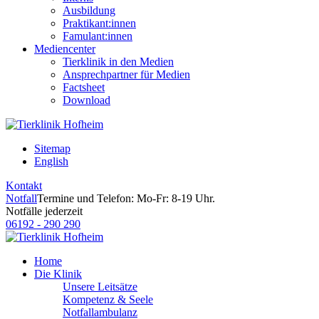
Ausbildung
Praktikant:innen
Famulant:innen
Mediencenter
Tierklinik in den Medien
Ansprechpartner für Medien
Factsheet
Download
Sitemap
English
Kontakt
Notfall
Termine und Telefon: Mo-Fr: 8-19 Uhr.
Notfälle jederzeit
06192 - 290 290
Home
Die Klinik
Unsere Leitsätze
Kompetenz & Seele
Notfallambulanz