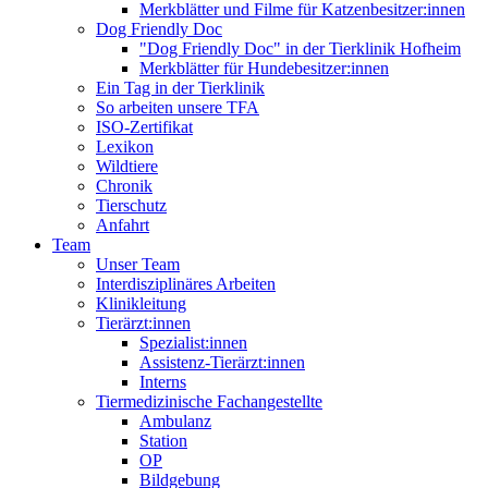
Merkblätter und Filme für Katzenbesitzer:innen
Dog Friendly Doc
"Dog Friendly Doc" in der Tierklinik Hofheim
Merkblätter für Hundebesitzer:innen
Ein Tag in der Tierklinik
So arbeiten unsere TFA
ISO-Zertifikat
Lexikon
Wildtiere
Chronik
Tierschutz
Anfahrt
Team
Unser Team
Interdisziplinäres Arbeiten
Klinikleitung
Tierärzt:innen
Spezialist:innen
Assistenz-Tierärzt:innen
Interns
Tiermedizinische Fachangestellte
Ambulanz
Station
OP
Bildgebung