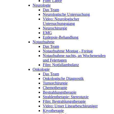
Film: Labor
Neurologie
Das Team
Neurologische Untersuchung
Video: Neurologischer
Untersuchungsgang
Neurochirurgie
EMG
Epilepsie-Behandlung
Notaufnahme
Das Team
Notaufnahme Montag - Freitag
Notaufnahme nachts, an Wochenenden
und Feiertagen
Film: Notfallambulanz
Onkologie
Das Team
Onkologische Diagnostik
Tumorchirurgie
Chemotherapie
Bestrahlungstherapie
Strahlentherapie: Stereotaxie
Film: Bestrahlungstherapie
Video: Unser Linearbeschleuniger
Kryotherapie