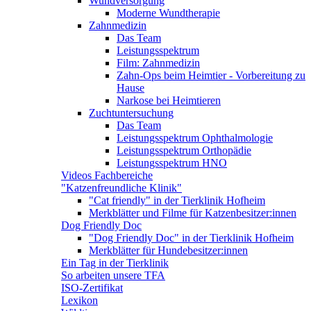
Wundversorgung
Moderne Wundtherapie
Zahnmedizin
Das Team
Leistungsspektrum
Film: Zahnmedizin
Zahn-Ops beim Heimtier - Vorbereitung zu
Hause
Narkose bei Heimtieren
Zuchtuntersuchung
Das Team
Leistungsspektrum Ophthalmologie
Leistungsspektrum Orthopädie
Leistungsspektrum HNO
Videos Fachbereiche
"Katzenfreundliche Klinik"
"Cat friendly" in der Tierklinik Hofheim
Merkblätter und Filme für Katzenbesitzer:innen
Dog Friendly Doc
"Dog Friendly Doc" in der Tierklinik Hofheim
Merkblätter für Hundebesitzer:innen
Ein Tag in der Tierklinik
So arbeiten unsere TFA
ISO-Zertifikat
Lexikon