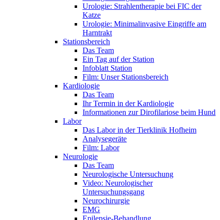
Urologie: Strahlentherapie bei FIC der
Katze
Urologie: Minimalinvasive Eingriffe am
Harntrakt
Stationsbereich
Das Team
Ein Tag auf der Station
Infoblatt Station
Film: Unser Stationsbereich
Kardiologie
Das Team
Ihr Termin in der Kardiologie
Informationen zur Dirofilariose beim Hund
Labor
Das Labor in der Tierklinik Hofheim
Analysegeräte
Film: Labor
Neurologie
Das Team
Neurologische Untersuchung
Video: Neurologischer
Untersuchungsgang
Neurochirurgie
EMG
Epilepsie-Behandlung