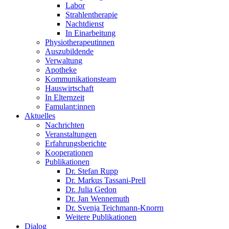
Labor
Strahlentherapie
Nachtdienst
In Einarbeitung
Physiotherapeutinnen
Auszubildende
Verwaltung
Apotheke
Kommunikationsteam
Hauswirtschaft
In Elternzeit
Famulant:innen
Aktuelles
Nachrichten
Veranstaltungen
Erfahrungsberichte
Kooperationen
Publikationen
Dr. Stefan Rupp
Dr. Markus Tassani-Prell
Dr. Julia Gedon
Dr. Jan Wennemuth
Dr. Svenja Teichmann-Knorrn
Weitere Publikationen
Dialog