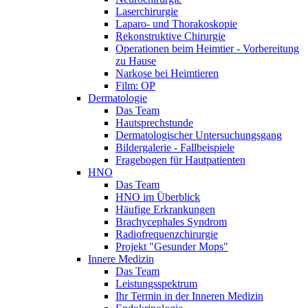
Laserchirurgie
Laparo- und Thorakoskopie
Rekonstruktive Chirurgie
Operationen beim Heimtier - Vorbereitung
zu Hause
Narkose bei Heimtieren
Film: OP
Dermatologie
Das Team
Hautsprechstunde
Dermatologischer Untersuchungsgang
Bildergalerie - Fallbeispiele
Fragebogen für Hautpatienten
HNO
Das Team
HNO im Überblick
Häufige Erkrankungen
Brachycephales Syndrom
Radiofrequenzchirurgie
Projekt "Gesunder Mops"
Innere Medizin
Das Team
Leistungsspektrum
Ihr Termin in der Inneren Medizin