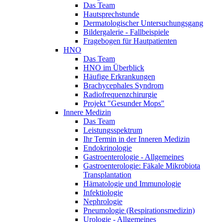
Das Team
Hautsprechstunde
Dermatologischer Untersuchungsgang
Bildergalerie - Fallbeispiele
Fragebogen für Hautpatienten
HNO
Das Team
HNO im Überblick
Häufige Erkrankungen
Brachycephales Syndrom
Radiofrequenzchirurgie
Projekt "Gesunder Mops"
Innere Medizin
Das Team
Leistungsspektrum
Ihr Termin in der Inneren Medizin
Endokrinologie
Gastroenterologie - Allgemeines
Gastroenterologie: Fäkale Mikrobiota
Transplantation
Hämatologie und Immunologie
Infektiologie
Nephrologie
Pneumologie (Respirationsmedizin)
Urologie - Allgemeines