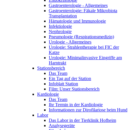
Endokrinologie
Gastroenterologie - Allgemeines
Gastroenterologie: Fäkale Mikrobiota
Transplantation
Hämatologie und Immunologie
Infektiologie
Nephrologie
Pneumologie (Respirationsmedizin)
Urologie - Allgemeines
Urologie: Strahlentherapie bei FIC der
Katze
Urologie: Minimalinvasive Eingriffe am
Harntrakt
Stationsbereich
Das Team
Ein Tag auf der Station
Infoblatt Station
Film: Unser Stationsbereich
Kardiologie
Das Team
Ihr Termin in der Kardiologie
Informationen zur Dirofilariose beim Hund
Labor
Das Labor in der Tierklinik Hofheim
Analysegeräte