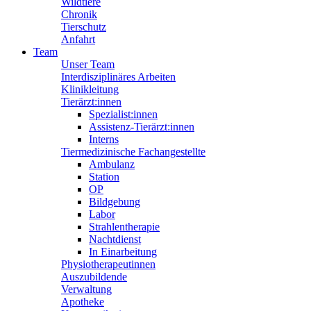
Wildtiere
Chronik
Tierschutz
Anfahrt
Team
Unser Team
Interdisziplinäres Arbeiten
Klinikleitung
Tierärzt:innen
Spezialist:innen
Assistenz-Tierärzt:innen
Interns
Tiermedizinische Fachangestellte
Ambulanz
Station
OP
Bildgebung
Labor
Strahlentherapie
Nachtdienst
In Einarbeitung
Physiotherapeutinnen
Auszubildende
Verwaltung
Apotheke