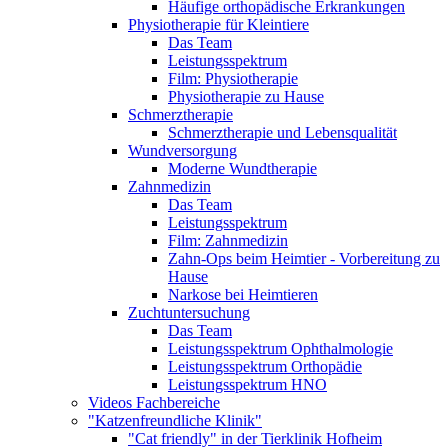
Häufige orthopädische Erkrankungen
Physiotherapie für Kleintiere
Das Team
Leistungsspektrum
Film: Physiotherapie
Physiotherapie zu Hause
Schmerztherapie
Schmerztherapie und Lebensqualität
Wundversorgung
Moderne Wundtherapie
Zahnmedizin
Das Team
Leistungsspektrum
Film: Zahnmedizin
Zahn-Ops beim Heimtier - Vorbereitung zu
Hause
Narkose bei Heimtieren
Zuchtuntersuchung
Das Team
Leistungsspektrum Ophthalmologie
Leistungsspektrum Orthopädie
Leistungsspektrum HNO
Videos Fachbereiche
"Katzenfreundliche Klinik"
"Cat friendly" in der Tierklinik Hofheim