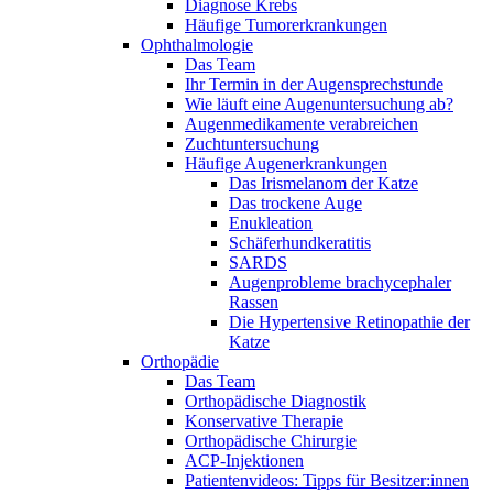
Diagnose Krebs
Häufige Tumorerkrankungen
Ophthalmologie
Das Team
Ihr Termin in der Augensprechstunde
Wie läuft eine Augenuntersuchung ab?
Augenmedikamente verabreichen
Zuchtuntersuchung
Häufige Augenerkrankungen
Das Irismelanom der Katze
Das trockene Auge
Enukleation
Schäferhundkeratitis
SARDS
Augenprobleme brachycephaler
Rassen
Die Hypertensive Retinopathie der
Katze
Orthopädie
Das Team
Orthopädische Diagnostik
Konservative Therapie
Orthopädische Chirurgie
ACP-Injektionen
Patientenvideos: Tipps für Besitzer:innen