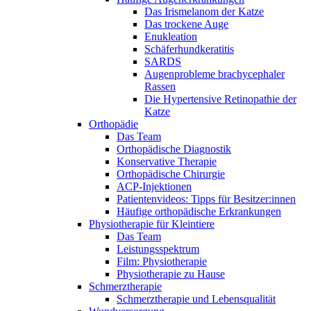
Das Irismelanom der Katze
Das trockene Auge
Enukleation
Schäferhundkeratitis
SARDS
Augenprobleme brachycephaler
Rassen
Die Hypertensive Retinopathie der
Katze
Orthopädie
Das Team
Orthopädische Diagnostik
Konservative Therapie
Orthopädische Chirurgie
ACP-Injektionen
Patientenvideos: Tipps für Besitzer:innen
Häufige orthopädische Erkrankungen
Physiotherapie für Kleintiere
Das Team
Leistungsspektrum
Film: Physiotherapie
Physiotherapie zu Hause
Schmerztherapie
Schmerztherapie und Lebensqualität