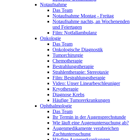
Notaufnahme
Das Team
Notaufnahme Montag - Freitag
Notaufnahme nachts, an Wochenenden
und Feiertagen
Film: Notfallambulanz
Onkologie
Das Team
Onkologische Diagnostik
Tumorchirurgie
Chemotherapie
Bestrahlungstherapie
Strahlentherapie: Stereotaxie
Film: Bestrahlungstherapie
Video: Unser Linearbeschleuniger
Kryotherapie
Diagnose Krebs
Häufige Tumorerkrankungen
Ophthalmologie
Das Team
Ihr Termin in der Augensprechstunde
Wie läuft eine Augenuntersuchung ab?
Augenmedikamente verabreichen
Zuchtuntersuchung
Häufige Augenerkrankungen