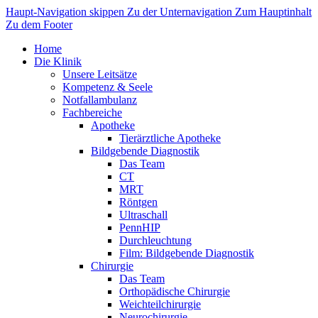
Haupt-Navigation skippen
Zu der Unternavigation
Zum Hauptinhalt
Zu dem Footer
Home
Die Klinik
Unsere Leitsätze
Kompetenz & Seele
Notfallambulanz
Fachbereiche
Apotheke
Tierärztliche Apotheke
Bildgebende Diagnostik
Das Team
CT
MRT
Röntgen
Ultraschall
PennHIP
Durchleuchtung
Film: Bildgebende Diagnostik
Chirurgie
Das Team
Orthopädische Chirurgie
Weichteilchirurgie
Neurochirurgie