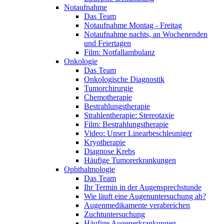
Notaufnahme
Das Team
Notaufnahme Montag - Freitag
Notaufnahme nachts, an Wochenenden
und Feiertagen
Film: Notfallambulanz
Onkologie
Das Team
Onkologische Diagnostik
Tumorchirurgie
Chemotherapie
Bestrahlungstherapie
Strahlentherapie: Stereotaxie
Film: Bestrahlungstherapie
Video: Unser Linearbeschleuniger
Kryotherapie
Diagnose Krebs
Häufige Tumorerkrankungen
Ophthalmologie
Das Team
Ihr Termin in der Augensprechstunde
Wie läuft eine Augenuntersuchung ab?
Augenmedikamente verabreichen
Zuchtuntersuchung
Häufige Augenerkrankungen