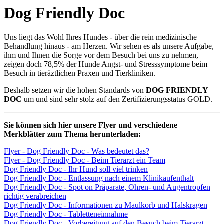
Dog Friendly Doc
Uns liegt das Wohl Ihres Hundes - über die rein medizinische
Behandlung hinaus - am Herzen. Wir sehen es als unsere Aufgabe,
ihm und Ihnen die Sorge vor dem Besuch bei uns zu nehmen,
zeigen doch 78,5% der Hunde Angst- und Stresssymptome beim
Besuch in tieräztlichen Praxen und Tierkliniken.
Deshalb setzen wir die hohen Standards von
DOG FRIENDLY
DOC
um und sind sehr stolz auf den Zertifizierungsstatus GOLD.
Sie können sich hier unsere Flyer und verschiedene
Merkblätter zum Thema herunterladen:
Flyer - Dog Friendly Doc - Was bedeutet das?
Flyer - Dog Friendly Doc - Beim Tierarzt ein Team
Dog Friendly Doc - Ihr Hund soll viel trinken
Dog Friendly Doc - Entlassung nach einem Klinikaufenthalt
Dog Friendly Doc - Spot on Präparate, Ohren- und Augentropfen
richtig verabreichen
Dog Friendly Doc - Informationen zu Maulkorb und Halskragen
Dog Friendly Doc - Tabletteneinnahme
Dog Friendly Doc - Vorbereitung auf den Besuch beim Tierarzt