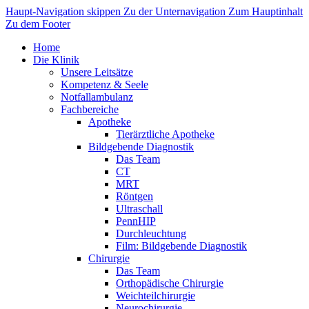
Haupt-Navigation skippen
Zu der Unternavigation
Zum Hauptinhalt
Zu dem Footer
Home
Die Klinik
Unsere Leitsätze
Kompetenz & Seele
Notfallambulanz
Fachbereiche
Apotheke
Tierärztliche Apotheke
Bildgebende Diagnostik
Das Team
CT
MRT
Röntgen
Ultraschall
PennHIP
Durchleuchtung
Film: Bildgebende Diagnostik
Chirurgie
Das Team
Orthopädische Chirurgie
Weichteilchirurgie
Neurochirurgie