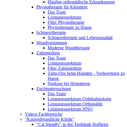
Häufige orthopädische Erkrankungen
Physiotherapie für Kleintiere
Das Team
Leistungsspektrum
Film: Physiotherapie
Physiotherapie zu Hause
Schmerztherapie
Schmerztherapie und Lebensqualität
Wundversorgung
Moderne Wundtherapie
Zahnmedizin
Das Team
Leistungsspektrum
Film: Zahnmedizin
Zahn-Ops beim Heimtier - Vorbereitung zu
Hause
Narkose bei Heimtieren
Zuchtuntersuchung
Das Team
Leistungsspektrum Ophthalmologie
Leistungsspektrum Orthopädie
Leistungsspektrum HNO
Videos Fachbereiche
"Katzenfreundliche Klinik"
"Cat friendly" in der Tierklinik Hofheim