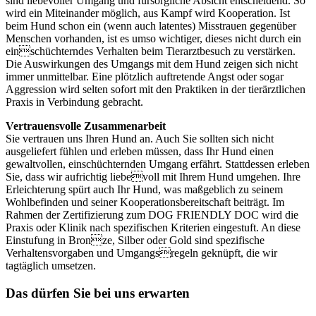
sind liebevoller Umgang und fürsorgliche Absicht entscheidend. So
wird ein Miteinander möglich, aus Kampf wird Kooperation. Ist
beim Hund schon ein (wenn auch latentes) Misstrauen gegenüber
Menschen vorhanden, ist es umso wichtiger, dieses nicht durch ein
einschüchterndes Verhalten beim Tierarztbesuch zu verstärken.
Die Auswirkungen des Umgangs mit dem Hund zeigen sich nicht
immer unmittelbar. Eine plötzlich auftretende Angst oder sogar
Aggression wird selten sofort mit den Praktiken in der tierärztlichen
Praxis in Verbindung gebracht.
Vertrauensvolle Zusammenarbeit
Sie vertrauen uns Ihren Hund an. Auch Sie sollten sich nicht
ausgeliefert fühlen und erleben müssen, dass Ihr Hund einen
gewaltvollen, einschüchternden Umgang erfährt. Stattdessen erleben
Sie, dass wir aufrichtig liebevoll mit Ihrem Hund umgehen. Ihre
Erleichterung spürt auch Ihr Hund, was maßgeblich zu seinem
Wohlbefinden und seiner Kooperationsbereitschaft beiträgt. Im
Rahmen der Zertifizierung zum DOG FRIENDLY DOC wird die
Praxis oder Klinik nach spezifischen Kriterien eingestuft. An diese
Einstufung in Bronze, Silber oder Gold sind spezifische
Verhaltensvorgaben und Umgangsregeln geknüpft, die wir
tagtäglich umsetzen.
Das dürfen Sie bei uns erwarten