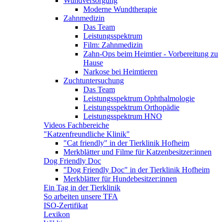
Wundversorgung
Moderne Wundtherapie
Zahnmedizin
Das Team
Leistungsspektrum
Film: Zahnmedizin
Zahn-Ops beim Heimtier - Vorbereitung zu
Hause
Narkose bei Heimtieren
Zuchtuntersuchung
Das Team
Leistungsspektrum Ophthalmologie
Leistungsspektrum Orthopädie
Leistungsspektrum HNO
Videos Fachbereiche
"Katzenfreundliche Klinik"
"Cat friendly" in der Tierklinik Hofheim
Merkblätter und Filme für Katzenbesitzer:innen
Dog Friendly Doc
"Dog Friendly Doc" in der Tierklinik Hofheim
Merkblätter für Hundebesitzer:innen
Ein Tag in der Tierklinik
So arbeiten unsere TFA
ISO-Zertifikat
Lexikon