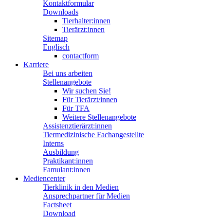
Kontaktformular
Downloads
Tierhalter:innen
Tierärzt:innen
Sitemap
Englisch
contactform
Karriere
Bei uns arbeiten
Stellenangebote
Wir suchen Sie!
Für Tierärzt/innen
Für TFA
Weitere Stellenangebote
Assistenztierärzt:innen
Tiermedizinische Fachangestellte
Interns
Ausbildung
Praktikant:innen
Famulant:innen
Mediencenter
Tierklinik in den Medien
Ansprechpartner für Medien
Factsheet
Download