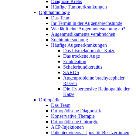
Diagnose Krebs
Häufige Tumorerkrankungen
Ophthalmologie
Das Team
Ihr Termin in der Augensprechstunde
Wie läuft eine Augenuntersuchung ab?
Augenmedikamente verabreichen
Zuchtuntersuchung
Häufige Augenerkrankungen
Das Irismelanom der Katze
Das trockene Auge
Enukleation
Schäferhundkeratitis
SARDS
Augenprobleme brachycephaler
Rassen
Die Hypertensive Retinopathie der
Katze
Orthopädie
Das Team
Orthopädische Diagnostik
Konservative Therapie
Orthopädische Chirurgie
ACP-Injektionen
Patientenvideos: Tipps für Besitzer:innen