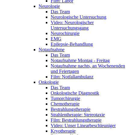
Film: Labor
Neurologie
Das Team
Neurologische Untersuchung
Video: Neurologischer
Untersuchungsgang
Neurochirurgie
EMG
Epilepsie-Behandlung
Notaufnahme
Das Team
Notaufnahme Montag - Freitag
Notaufnahme nachts, an Wochenenden
und Feiertagen
Film: Notfallambulanz
Onkologie
Das Team
Onkologische Diagnostik
Tumorchirurgie
Chemotherapie
Bestrahlungstherapie
Strahlentherapie: Stereotaxie
Film: Bestrahlungstherapie
Video: Unser Linearbeschleuniger
Kryotherapie