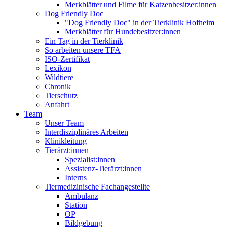
Merkblätter und Filme für Katzenbesitzer:innen
Dog Friendly Doc
"Dog Friendly Doc" in der Tierklinik Hofheim
Merkblätter für Hundebesitzer:innen
Ein Tag in der Tierklinik
So arbeiten unsere TFA
ISO-Zertifikat
Lexikon
Wildtiere
Chronik
Tierschutz
Anfahrt
Team
Unser Team
Interdisziplinäres Arbeiten
Klinikleitung
Tierärzt:innen
Spezialist:innen
Assistenz-Tierärzt:innen
Interns
Tiermedizinische Fachangestellte
Ambulanz
Station
OP
Bildgebung