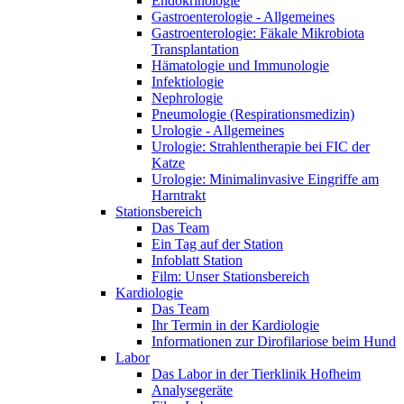
Endokrinologie
Gastroenterologie - Allgemeines
Gastroenterologie: Fäkale Mikrobiota
Transplantation
Hämatologie und Immunologie
Infektiologie
Nephrologie
Pneumologie (Respirationsmedizin)
Urologie - Allgemeines
Urologie: Strahlentherapie bei FIC der
Katze
Urologie: Minimalinvasive Eingriffe am
Harntrakt
Stationsbereich
Das Team
Ein Tag auf der Station
Infoblatt Station
Film: Unser Stationsbereich
Kardiologie
Das Team
Ihr Termin in der Kardiologie
Informationen zur Dirofilariose beim Hund
Labor
Das Labor in der Tierklinik Hofheim
Analysegeräte