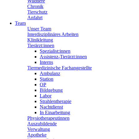
Wildtiere
Chronik
Tierschutz
Anfahrt
Team
Unser Team
Interdisziplinäres Arbeiten
Klinikleitung
Tierärzt:innen
Spezialist:innen
Assistenz-Tierärzt:innen
Interns
Tiermedizinische Fachangestellte
Ambulanz
Station
OP
Bildgebung
Labor
Strahlentherapie
Nachtdienst
In Einarbeitung
Physiotherapeutinnen
Auszubildende
Verwaltung
Apotheke