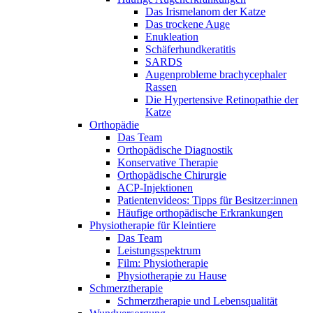
Das Irismelanom der Katze
Das trockene Auge
Enukleation
Schäferhundkeratitis
SARDS
Augenprobleme brachycephaler
Rassen
Die Hypertensive Retinopathie der
Katze
Orthopädie
Das Team
Orthopädische Diagnostik
Konservative Therapie
Orthopädische Chirurgie
ACP-Injektionen
Patientenvideos: Tipps für Besitzer:innen
Häufige orthopädische Erkrankungen
Physiotherapie für Kleintiere
Das Team
Leistungsspektrum
Film: Physiotherapie
Physiotherapie zu Hause
Schmerztherapie
Schmerztherapie und Lebensqualität