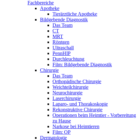
Fachbereiche
Apotheke
Tierärztliche Apotheke
Bildgebende Diagnostik
Das Team
CT
MRT
Röntgen
Ultraschall
PennHIP
Durchleuchtung
Film: Bildgebende Diagnostik
Chirurgie
Das Team
Orthopädische Chirurgie
Weichteilchirurgie
Neurochirurgie
Laserchirurgie
Laparo- und Thorakoskopie
Rekonstruktive Chirurgie
Operationen beim Heimtier - Vorbereitung
zu Hause
Narkose bei Heimtieren
Film: OP
Dermatologie