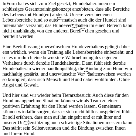
InForm hat es sich zum Ziel gesetzt, Hundehalter:innen ein
schlüssiges Gesamttrainingskonzept anzubieten, dass alle Bereiche
des Lebens mit Hund(en) abdeckt. Unsere verschiedenen
Lebensbereiche (und so automatisch auch die der Hunde) sind
miteinander verzahnt, das Hundeverhalten im einen Bereich kann
nicht unabhängig von den anderen Bereichen gesehen und
beurteilt werden.
Eine Beeinflussung unerwünschten Hundeverhaltens gelingt daher
erst wirklich, wenn ein Training alle Lebensbereiche einbezieht; und
sei es nur durch eine bewusstere Wahrnehmung des eigenen
Verhaltens durch den:die Hundehalter:in. Dann fühlt sich der:die
Hundehalter:in wieder handlungsfähig, die Bindung zum Hund wird
nachhaltig gestärkt, und unerwünschte Verhaltensweisen werden
so korrigiert, dass sich Mensch und Hund dabei wohlfühlen. Ohne
Angst und Gewalt.
Und hier sind wir wieder beim Tierarztbesuch: Auch diese für den
Hund unangenehme Situation können wir als Team zu einer
positiven Erfahrung für den Hund werden lassen. Gemeinsam
können wir dafür sorgen, dass er sich nicht hilflos ausgeliefert fühlt.
Er soll erfahren, dass man auf ihn eingeht und er mit Ihrer und
unserer Unterstützung auch schwierige Situationen meistern kann.
Das stärkt sein Selbstvertrauen und die Bindung zwischen Ihnen
und Ihrem Hund.