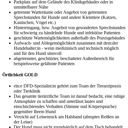
Parkplatz auf dem Gelände des Klinikgebäudes oder in
unmittelbarer Nähe
getrennte Warteräume oder Angebot von getrennten
Sprechstunden für Hunde und andere Kleintiere (Katzen,
Kaninchen, Vögel etc.)
Hintereingang, bzw. Angebot von gesonderten Sprechstunden
für schwierig zu händelnde Hunde und infektiöse Patienten
geschützte Wartemöglichkeiten außerhalb des Praxisgebäudes
Aufwach- und Ablegemöglichkeit zusammen mit dem:der
Hundehalter:in - wenn medizinisch und technisch möglich
und für den Hund sinnvoll
abgetrennter, geschützter, beschatteter Außenbereich für
beispielsweise gelähmte Patienten
Örtlichkeit GOLD
ein:e DFD-Spezialist:in gehört zum Team der Tierarztpraxis
oder Tierklinik
Das gesamte tierärztliche Team ist darauf bedacht, eine ruhige
Atmosphäre zu schaffen und unterlässt lautes und
einschüchterndes Verhalten (Stimme und Körpersprache)
gegenüber Ihrem Hund
Verzicht auf Leinenruck am Halsband (abruptes Reißen an
der Leine)
Der Hund muss nicht grundsätzlich auf dem Tisch behandelt