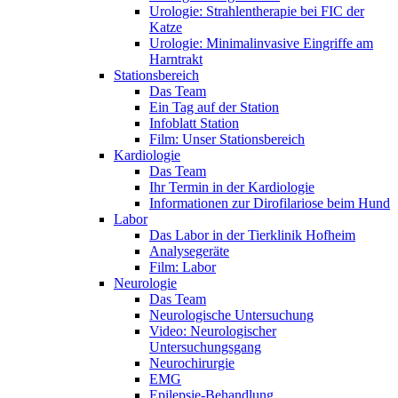
Urologie: Strahlentherapie bei FIC der
Katze
Urologie: Minimalinvasive Eingriffe am
Harntrakt
Stationsbereich
Das Team
Ein Tag auf der Station
Infoblatt Station
Film: Unser Stationsbereich
Kardiologie
Das Team
Ihr Termin in der Kardiologie
Informationen zur Dirofilariose beim Hund
Labor
Das Labor in der Tierklinik Hofheim
Analysegeräte
Film: Labor
Neurologie
Das Team
Neurologische Untersuchung
Video: Neurologischer
Untersuchungsgang
Neurochirurgie
EMG
Epilepsie-Behandlung