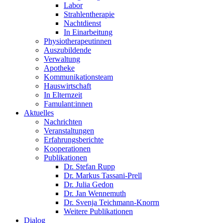
Labor
Strahlentherapie
Nachtdienst
In Einarbeitung
Physiotherapeutinnen
Auszubildende
Verwaltung
Apotheke
Kommunikationsteam
Hauswirtschaft
In Elternzeit
Famulant:innen
Aktuelles
Nachrichten
Veranstaltungen
Erfahrungsberichte
Kooperationen
Publikationen
Dr. Stefan Rupp
Dr. Markus Tassani-Prell
Dr. Julia Gedon
Dr. Jan Wennemuth
Dr. Svenja Teichmann-Knorrn
Weitere Publikationen
Dialog