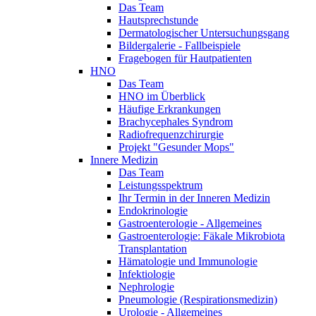
Das Team
Hautsprechstunde
Dermatologischer Untersuchungsgang
Bildergalerie - Fallbeispiele
Fragebogen für Hautpatienten
HNO
Das Team
HNO im Überblick
Häufige Erkrankungen
Brachycephales Syndrom
Radiofrequenzchirurgie
Projekt "Gesunder Mops"
Innere Medizin
Das Team
Leistungsspektrum
Ihr Termin in der Inneren Medizin
Endokrinologie
Gastroenterologie - Allgemeines
Gastroenterologie: Fäkale Mikrobiota
Transplantation
Hämatologie und Immunologie
Infektiologie
Nephrologie
Pneumologie (Respirationsmedizin)
Urologie - Allgemeines