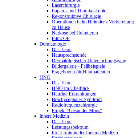
Laserchirurgie
Laparo- und Thorakoskopie
Rekonstruktive Chirurgie
Operationen beim Heimtier - Vorbereitung
zu Hause
Narkose bei Heimtieren
Film: OP
Dermatologie
Das Team
Hautsprechstunde
Dermatologischer Untersuchungsgang
Bildergalerie - Fallbeispiele
Fragebogen für Hautpatienten
HNO
Das Team
HNO im Überblick
Häufige Erkrankungen
Brachycephales Syndrom
Radiofrequenzchirurgie
Projekt "Gesunder Mops"
Innere Medizin
Das Team
Leistungsspektrum
Ihr Termin in der Inneren Medizin