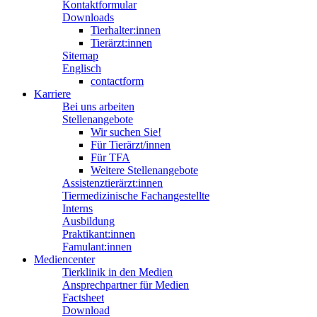
Kontaktformular
Downloads
Tierhalter:innen
Tierärzt:innen
Sitemap
Englisch
contactform
Karriere
Bei uns arbeiten
Stellenangebote
Wir suchen Sie!
Für Tierärzt/innen
Für TFA
Weitere Stellenangebote
Assistenztierärzt:innen
Tiermedizinische Fachangestellte
Interns
Ausbildung
Praktikant:innen
Famulant:innen
Mediencenter
Tierklinik in den Medien
Ansprechpartner für Medien
Factsheet
Download