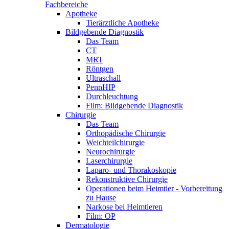
Fachbereiche
Apotheke
Tierärztliche Apotheke
Bildgebende Diagnostik
Das Team
CT
MRT
Röntgen
Ultraschall
PennHIP
Durchleuchtung
Film: Bildgebende Diagnostik
Chirurgie
Das Team
Orthopädische Chirurgie
Weichteilchirurgie
Neurochirurgie
Laserchirurgie
Laparo- und Thorakoskopie
Rekonstruktive Chirurgie
Operationen beim Heimtier - Vorbereitung
zu Hause
Narkose bei Heimtieren
Film: OP
Dermatologie