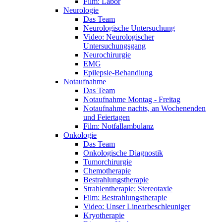
Film: Labor
Neurologie
Das Team
Neurologische Untersuchung
Video: Neurologischer
Untersuchungsgang
Neurochirurgie
EMG
Epilepsie-Behandlung
Notaufnahme
Das Team
Notaufnahme Montag - Freitag
Notaufnahme nachts, an Wochenenden
und Feiertagen
Film: Notfallambulanz
Onkologie
Das Team
Onkologische Diagnostik
Tumorchirurgie
Chemotherapie
Bestrahlungstherapie
Strahlentherapie: Stereotaxie
Film: Bestrahlungstherapie
Video: Unser Linearbeschleuniger
Kryotherapie