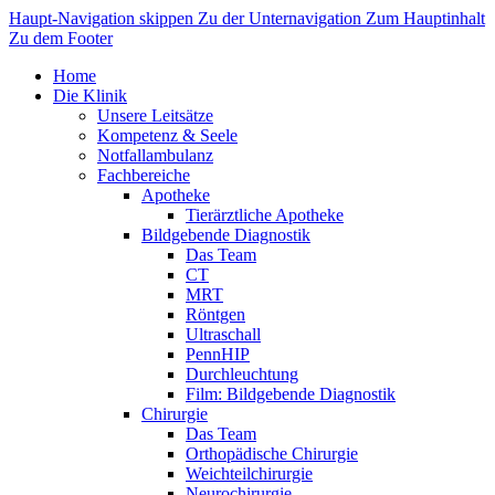
Haupt-Navigation skippen
Zu der Unternavigation
Zum Hauptinhalt
Zu dem Footer
Home
Die Klinik
Unsere Leitsätze
Kompetenz & Seele
Notfallambulanz
Fachbereiche
Apotheke
Tierärztliche Apotheke
Bildgebende Diagnostik
Das Team
CT
MRT
Röntgen
Ultraschall
PennHIP
Durchleuchtung
Film: Bildgebende Diagnostik
Chirurgie
Das Team
Orthopädische Chirurgie
Weichteilchirurgie
Neurochirurgie