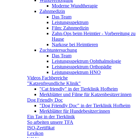
Wundversorgung
Moderne Wundtherapie
Zahnmedizin
Das Team
Leistungsspektrum
Film: Zahnmedizin
Zahn-Ops beim Heimtier - Vorbereitung zu
Hause
Narkose bei Heimtieren
Zuchtuntersuchung
Das Team
Leistungsspektrum Ophthalmologie
Leistungsspektrum Orthopädie
Leistungsspektrum HNO
Videos Fachbereiche
"Katzenfreundliche Klinik"
"Cat friendly" in der Tierklinik Hofheim
Merkblätter und Filme für Katzenbesitzer:innen
Dog Friendly Doc
"Dog Friendly Doc" in der Tierklinik Hofheim
Merkblätter für Hundebesitzer:innen
Ein Tag in der Tierklinik
So arbeiten unsere TFA
ISO-Zertifikat
Lexikon