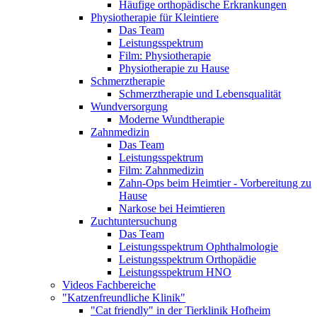
Häufige orthopädische Erkrankungen
Physiotherapie für Kleintiere
Das Team
Leistungsspektrum
Film: Physiotherapie
Physiotherapie zu Hause
Schmerztherapie
Schmerztherapie und Lebensqualität
Wundversorgung
Moderne Wundtherapie
Zahnmedizin
Das Team
Leistungsspektrum
Film: Zahnmedizin
Zahn-Ops beim Heimtier - Vorbereitung zu
Hause
Narkose bei Heimtieren
Zuchtuntersuchung
Das Team
Leistungsspektrum Ophthalmologie
Leistungsspektrum Orthopädie
Leistungsspektrum HNO
Videos Fachbereiche
"Katzenfreundliche Klinik"
"Cat friendly" in der Tierklinik Hofheim