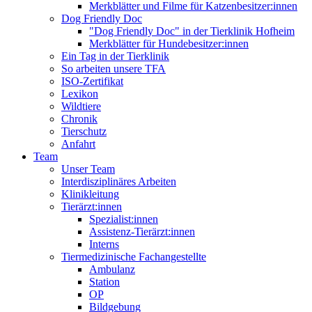
Merkblätter und Filme für Katzenbesitzer:innen
Dog Friendly Doc
"Dog Friendly Doc" in der Tierklinik Hofheim
Merkblätter für Hundebesitzer:innen
Ein Tag in der Tierklinik
So arbeiten unsere TFA
ISO-Zertifikat
Lexikon
Wildtiere
Chronik
Tierschutz
Anfahrt
Team
Unser Team
Interdisziplinäres Arbeiten
Klinikleitung
Tierärzt:innen
Spezialist:innen
Assistenz-Tierärzt:innen
Interns
Tiermedizinische Fachangestellte
Ambulanz
Station
OP
Bildgebung