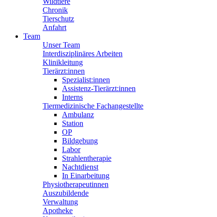
Wildtiere
Chronik
Tierschutz
Anfahrt
Team
Unser Team
Interdisziplinäres Arbeiten
Klinikleitung
Tierärzt:innen
Spezialist:innen
Assistenz-Tierärzt:innen
Interns
Tiermedizinische Fachangestellte
Ambulanz
Station
OP
Bildgebung
Labor
Strahlentherapie
Nachtdienst
In Einarbeitung
Physiotherapeutinnen
Auszubildende
Verwaltung
Apotheke