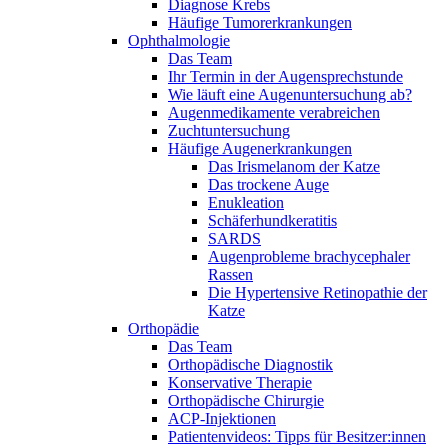
Diagnose Krebs
Häufige Tumorerkrankungen
Ophthalmologie
Das Team
Ihr Termin in der Augensprechstunde
Wie läuft eine Augenuntersuchung ab?
Augenmedikamente verabreichen
Zuchtuntersuchung
Häufige Augenerkrankungen
Das Irismelanom der Katze
Das trockene Auge
Enukleation
Schäferhundkeratitis
SARDS
Augenprobleme brachycephaler
Rassen
Die Hypertensive Retinopathie der
Katze
Orthopädie
Das Team
Orthopädische Diagnostik
Konservative Therapie
Orthopädische Chirurgie
ACP-Injektionen
Patientenvideos: Tipps für Besitzer:innen