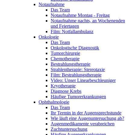
Notaufnahme
Das Team
Notaufnahme Montag - Freitag
Notaufnahme nachts, an Wochenenden
und Feiertagen
Film: Notfallambulanz
Onkologie
Das Team
Onkologische Diagnostik
Tumorchirurgie
Chemotherapie
Bestrahlungstherapie
Strahlentherapie: Stereotaxie
Film: Bestrahlungstherapie
Video: Unser Linearbeschleuniger
Kryotherapie
Diagnose Krebs
Häufige Tumorerkrankungen
Ophthalmologie
Das Team
Ihr Termin in der Augensprechstunde
Wie läuft eine Augenuntersuchung ab?
Augenmedikamente verabreichen
Zuchtuntersuchung
Häufige Augenerkrankungen