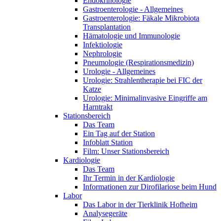
Endokrinologie
Gastroenterologie - Allgemeines
Gastroenterologie: Fäkale Mikrobiota
Transplantation
Hämatologie und Immunologie
Infektiologie
Nephrologie
Pneumologie (Respirationsmedizin)
Urologie - Allgemeines
Urologie: Strahlentherapie bei FIC der
Katze
Urologie: Minimalinvasive Eingriffe am
Harntrakt
Stationsbereich
Das Team
Ein Tag auf der Station
Infoblatt Station
Film: Unser Stationsbereich
Kardiologie
Das Team
Ihr Termin in der Kardiologie
Informationen zur Dirofilariose beim Hund
Labor
Das Labor in der Tierklinik Hofheim
Analysegeräte