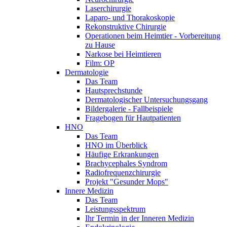
Laserchirurgie
Laparo- und Thorakoskopie
Rekonstruktive Chirurgie
Operationen beim Heimtier - Vorbereitung
zu Hause
Narkose bei Heimtieren
Film: OP
Dermatologie
Das Team
Hautsprechstunde
Dermatologischer Untersuchungsgang
Bildergalerie - Fallbeispiele
Fragebogen für Hautpatienten
HNO
Das Team
HNO im Überblick
Häufige Erkrankungen
Brachycephales Syndrom
Radiofrequenzchirurgie
Projekt "Gesunder Mops"
Innere Medizin
Das Team
Leistungsspektrum
Ihr Termin in der Inneren Medizin