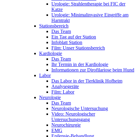
Urologie: Strahlentherapie bei FIC der
Katze
Urologie: Minimalinvasive Eingriffe am
Harntrakt
Stationsbereich
Das Team
Ein Tag auf der Station
Infoblatt Station
Film: Unser Stationsbereich
Kardiologie
Das Team
Ihr Termin in der Kardiologie
Informationen zur Dirofilariose beim Hund
Labor
Das Labor in der Tierklinik Hofheim
Analysegeräte
Film: Labor
Neurologie
Das Team
Neurologische Untersuchung
Video: Neurologischer
Untersuchungsgang
Neurochirurgie
EMG
Epilepsie-Behandlung