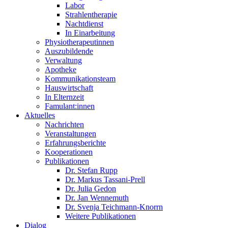
Labor
Strahlentherapie
Nachtdienst
In Einarbeitung
Physiotherapeutinnen
Auszubildende
Verwaltung
Apotheke
Kommunikationsteam
Hauswirtschaft
In Elternzeit
Famulant:innen
Aktuelles
Nachrichten
Veranstaltungen
Erfahrungsberichte
Kooperationen
Publikationen
Dr. Stefan Rupp
Dr. Markus Tassani-Prell
Dr. Julia Gedon
Dr. Jan Wennemuth
Dr. Svenja Teichmann-Knorrn
Weitere Publikationen
Dialog