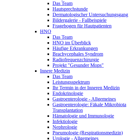
Das Team
Hautsprechstunde
Dermatologischer Untersuchungsgang
Bildergalerie - Fallbeispiele
Fragebogen für Hautpatienten
HNO
Das Team
HNO im Überblick
Häufige Erkrankungen
Brachycephales Syndrom
Radiofrequenzchirurgie
Projekt "Gesunder Mops"
Innere Medizin
Das Team
Leistungsspektrum
Ihr Termin in der Inneren Medizin
Endokrinologie
Gastroenterologie - Allgemeines
Gastroenterologie: Fäkale Mikrobiota
Transplantation
Hämatologie und Immunologie
Infektiologie
Nephrologie
Pneumologie (Respirationsmedizin)
Urologie - Allgemeines