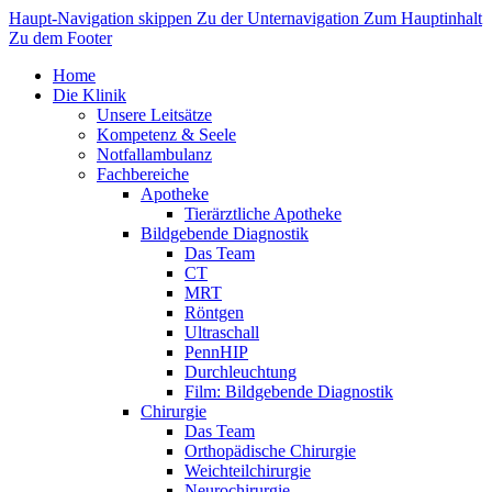
Haupt-Navigation skippen
Zu der Unternavigation
Zum Hauptinhalt
Zu dem Footer
Home
Die Klinik
Unsere Leitsätze
Kompetenz & Seele
Notfallambulanz
Fachbereiche
Apotheke
Tierärztliche Apotheke
Bildgebende Diagnostik
Das Team
CT
MRT
Röntgen
Ultraschall
PennHIP
Durchleuchtung
Film: Bildgebende Diagnostik
Chirurgie
Das Team
Orthopädische Chirurgie
Weichteilchirurgie
Neurochirurgie