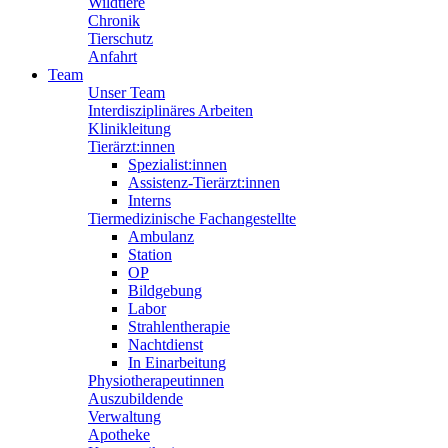
Wildtiere
Chronik
Tierschutz
Anfahrt
Team
Unser Team
Interdisziplinäres Arbeiten
Klinikleitung
Tierärzt:innen
Spezialist:innen
Assistenz-Tierärzt:innen
Interns
Tiermedizinische Fachangestellte
Ambulanz
Station
OP
Bildgebung
Labor
Strahlentherapie
Nachtdienst
In Einarbeitung
Physiotherapeutinnen
Auszubildende
Verwaltung
Apotheke