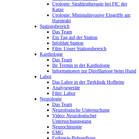
Urologie: Strahlentherapie bei FIC der
Katze
Urologie: Minimalinvasive Eingriffe am
Harntrakt
Stationsbereich
Das Team
Ein Tag auf der Station
Infoblatt Station
Film: Unser Stationsbereich
Kardiologie
Das Team
Ihr Termin in der Kardiologie
Informationen zur Dirofilariose beim Hund
Labor
Das Labor in der Tierklinik Hofheim
Analysegeräte
Film: Labor
Neurologie
Das Team
Neurologische Untersuchung
Video: Neurologischer
Untersuchungsgang
Neurochirurgie
EMG
Epilepsie-Behandlung