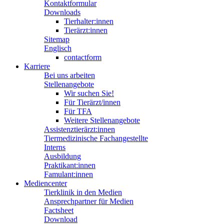
Kontaktformular
Downloads
Tierhalter:innen
Tierärzt:innen
Sitemap
Englisch
contactform
Karriere
Bei uns arbeiten
Stellenangebote
Wir suchen Sie!
Für Tierärzt/innen
Für TFA
Weitere Stellenangebote
Assistenztierärzt:innen
Tiermedizinische Fachangestellte
Interns
Ausbildung
Praktikant:innen
Famulant:innen
Mediencenter
Tierklinik in den Medien
Ansprechpartner für Medien
Factsheet
Download