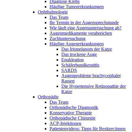
Diagnose Krebs
Häufige Tumorerkrankungen
Ophthalmologie
Das Team
Ihr Termin in der Augensprechstunde
Wie läuft eine Augenuntersuchung ab?
Augenmedikamente verabreichen
Zuchtuntersuchung
Häufige Augenerkrankungen
Das Irismelanom der Katze
Das trockene Auge
Enukleation
Schäferhundkeratitis
SARDS
Augenprobleme brachycephaler
Rassen
Die Hypertensive Retinopathie der
Katze
Orthopädie
Das Team
Orthopädische Diagnostik
Konservative Therapie
Orthopädische Chirurgie
ACP-Injektionen
Patientenvideos: Tipps für Besitzer:innen