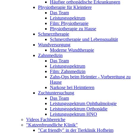
Häufige orthopädische Erkrankungen
Physiotherapie für Kleintiere
Das Team
Leistungsspektrum
Film: Physiotherapie
Physiotherapie zu Hause
Schmerztherapie
Schmerztherapie und Lebensqualität
Wundversorgung
Moderne Wundtherapie
Zahnmedizin
Das Team
Leistungsspektrum
Film: Zahnmedizin
Zahn-Ops beim Heimtier - Vorbereitung zu
Hause
Narkose bei Heimtieren
Zuchtuntersuchung
Das Team
Leistungsspektrum Ophthalmologie
Leistungsspektrum Orthopädie
Leistungsspektrum HNO
Videos Fachbereiche
"Katzenfreundliche Klinik"
"Cat friendly" in der Tierklinik Hofheim