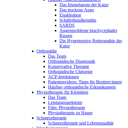
Das Irismelanom der Katze
Das trockene Auge
Enukleation
Schäferhundkeratitis
SARDS
Augenprobleme brachycephaler
Rassen
Die Hypertensive Retinopathie der
Katze
Orthopädie
Das Team
Orthopädische Diagnostik
Konservative Therapie
Orthopädische Chirurgie
ACP-Injektionen
Patientenvideos: Tipps für Besitzer:innen
Häufige orthopädische Erkrankungen
Physiotherapie für Kleintiere
Das Team
Leistungsspektrum
Film: Physiotherapie
Physiotherapie zu Hause
Schmerztherapie
Schmerztherapie und Lebensqualität