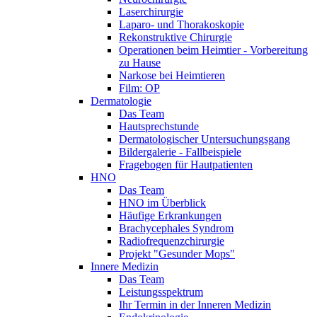
Laserchirurgie
Laparo- und Thorakoskopie
Rekonstruktive Chirurgie
Operationen beim Heimtier - Vorbereitung
zu Hause
Narkose bei Heimtieren
Film: OP
Dermatologie
Das Team
Hautsprechstunde
Dermatologischer Untersuchungsgang
Bildergalerie - Fallbeispiele
Fragebogen für Hautpatienten
HNO
Das Team
HNO im Überblick
Häufige Erkrankungen
Brachycephales Syndrom
Radiofrequenzchirurgie
Projekt "Gesunder Mops"
Innere Medizin
Das Team
Leistungsspektrum
Ihr Termin in der Inneren Medizin