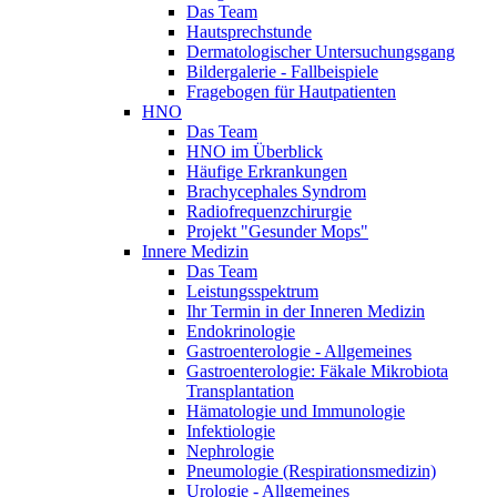
Das Team
Hautsprechstunde
Dermatologischer Untersuchungsgang
Bildergalerie - Fallbeispiele
Fragebogen für Hautpatienten
HNO
Das Team
HNO im Überblick
Häufige Erkrankungen
Brachycephales Syndrom
Radiofrequenzchirurgie
Projekt "Gesunder Mops"
Innere Medizin
Das Team
Leistungsspektrum
Ihr Termin in der Inneren Medizin
Endokrinologie
Gastroenterologie - Allgemeines
Gastroenterologie: Fäkale Mikrobiota
Transplantation
Hämatologie und Immunologie
Infektiologie
Nephrologie
Pneumologie (Respirationsmedizin)
Urologie - Allgemeines