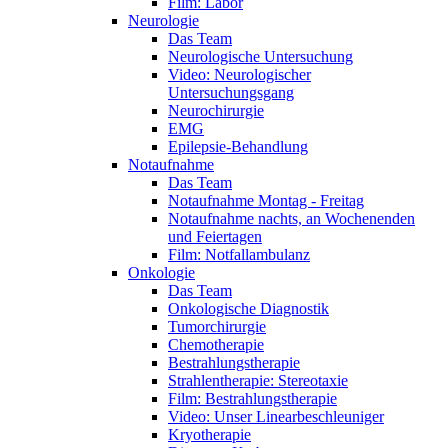
Film: Labor
Neurologie
Das Team
Neurologische Untersuchung
Video: Neurologischer
Untersuchungsgang
Neurochirurgie
EMG
Epilepsie-Behandlung
Notaufnahme
Das Team
Notaufnahme Montag - Freitag
Notaufnahme nachts, an Wochenenden
und Feiertagen
Film: Notfallambulanz
Onkologie
Das Team
Onkologische Diagnostik
Tumorchirurgie
Chemotherapie
Bestrahlungstherapie
Strahlentherapie: Stereotaxie
Film: Bestrahlungstherapie
Video: Unser Linearbeschleuniger
Kryotherapie