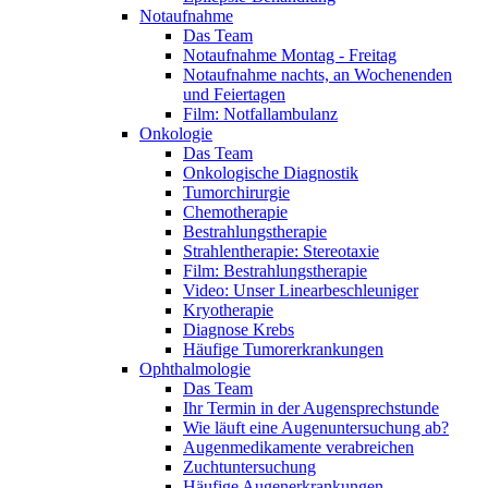
Notaufnahme
Das Team
Notaufnahme Montag - Freitag
Notaufnahme nachts, an Wochenenden
und Feiertagen
Film: Notfallambulanz
Onkologie
Das Team
Onkologische Diagnostik
Tumorchirurgie
Chemotherapie
Bestrahlungstherapie
Strahlentherapie: Stereotaxie
Film: Bestrahlungstherapie
Video: Unser Linearbeschleuniger
Kryotherapie
Diagnose Krebs
Häufige Tumorerkrankungen
Ophthalmologie
Das Team
Ihr Termin in der Augensprechstunde
Wie läuft eine Augenuntersuchung ab?
Augenmedikamente verabreichen
Zuchtuntersuchung
Häufige Augenerkrankungen