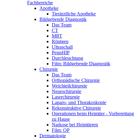
Fachbereiche
Apotheke
Tierärztliche Apotheke
Bildgebende Diagnostik
Das Team
CT
MRT
Röntgen
Ultraschall
PennHIP
Durchleuchtung
Film: Bildgebende Diagnostik
Chirurgie
Das Team
Orthopädische Chirurgie
Weichteilchirurgie
Neurochirurgie
Laserchirurgie
Laparo- und Thorakoskopie
Rekonstruktive Chirurgie
Operationen beim Heimtier - Vorbereitung
zu Hause
Narkose bei Heimtieren
Film: OP
Dermatologie