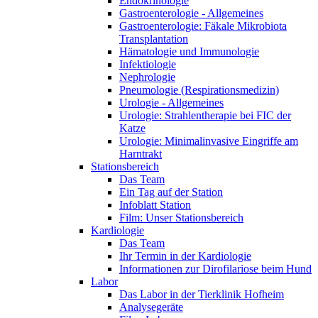
Endokrinologie
Gastroenterologie - Allgemeines
Gastroenterologie: Fäkale Mikrobiota
Transplantation
Hämatologie und Immunologie
Infektiologie
Nephrologie
Pneumologie (Respirationsmedizin)
Urologie - Allgemeines
Urologie: Strahlentherapie bei FIC der
Katze
Urologie: Minimalinvasive Eingriffe am
Harntrakt
Stationsbereich
Das Team
Ein Tag auf der Station
Infoblatt Station
Film: Unser Stationsbereich
Kardiologie
Das Team
Ihr Termin in der Kardiologie
Informationen zur Dirofilariose beim Hund
Labor
Das Labor in der Tierklinik Hofheim
Analysegeräte