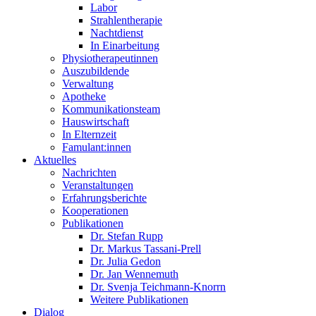
Labor
Strahlentherapie
Nachtdienst
In Einarbeitung
Physiotherapeutinnen
Auszubildende
Verwaltung
Apotheke
Kommunikationsteam
Hauswirtschaft
In Elternzeit
Famulant:innen
Aktuelles
Nachrichten
Veranstaltungen
Erfahrungsberichte
Kooperationen
Publikationen
Dr. Stefan Rupp
Dr. Markus Tassani-Prell
Dr. Julia Gedon
Dr. Jan Wennemuth
Dr. Svenja Teichmann-Knorrn
Weitere Publikationen
Dialog