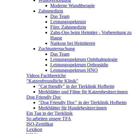
Wundversorgung
Moderne Wundtherapie
Zahnmedizin
Das Team
Leistungsspektrum
Film: Zahnmedizin
Zahn-Ops beim Heimtier - Vorbereitung zu
Hause
Narkose bei Heimtieren
Zuchtuntersuchung
Das Team
Leistungsspektrum Ophthalmologie
Leistungsspektrum Orthopädie
Leistungsspektrum HNO
Videos Fachbereiche
"Katzenfreundliche Klinik"
"Cat friendly" in der Tierklinik Hofheim
Merkblätter und Filme für Katzenbesitzer:innen
Dog Friendly Doc
"Dog Friendly Doc" in der Tierklinik Hofheim
Merkblätter für Hundebesitzer:innen
Ein Tag in der Tierklinik
So arbeiten unsere TFA
ISO-Zertifikat
Lexikon