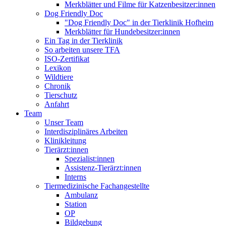
Merkblätter und Filme für Katzenbesitzer:innen
Dog Friendly Doc
"Dog Friendly Doc" in der Tierklinik Hofheim
Merkblätter für Hundebesitzer:innen
Ein Tag in der Tierklinik
So arbeiten unsere TFA
ISO-Zertifikat
Lexikon
Wildtiere
Chronik
Tierschutz
Anfahrt
Team
Unser Team
Interdisziplinäres Arbeiten
Klinikleitung
Tierärzt:innen
Spezialist:innen
Assistenz-Tierärzt:innen
Interns
Tiermedizinische Fachangestellte
Ambulanz
Station
OP
Bildgebung