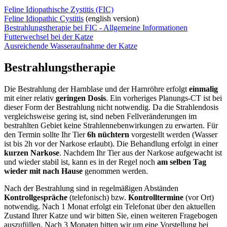
Feline Idiopathische Zystitis (FIC)
Feline Idiopathic Cystitis
(english version)
Bestrahlungstherapie bei FIC - Allgemeine Informationen
Futterwechsel bei der Katze
Ausreichende Wasseraufnahme der Katze
Bestrahlungstherapie
Die Bestrahlung der Harnblase und der Harnröhre erfolgt
einmalig
mit einer relativ
geringen Dosis
. Ein vorheriges Planungs-CT ist bei
dieser Form der Bestrahlung nicht notwendig. Da die Strahlendosis
vergleichsweise gering ist, sind neben Fellveränderungen im
bestrahlten Gebiet keine Strahlennebenwirkungen zu erwarten. Für
den Termin sollte Ihr Tier
6h nüchtern
vorgestellt werden (Wasser
ist bis 2h vor der Narkose erlaubt). Die Behandlung erfolgt in einer
kurzen Narkose
. Nachdem Ihr Tier aus der Narkose aufgewacht ist
und wieder stabil ist, kann es in der Regel noch
am selben Tag
wieder mit nach Hause
genommen werden.
Nach der Bestrahlung sind in regelmäßigen Abständen
Kontrollgespräche
(telefonisch) bzw.
Kontrolltermine
(vor Ort)
notwendig. Nach 1 Monat erfolgt ein Telefonat über den aktuellen
Zustand Ihrer Katze und wir bitten Sie, einen weiteren Fragebogen
auszufüllen. Nach 3 Monaten bitten wir um eine Vorstellung bei