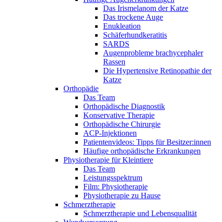
Das Irismelanom der Katze
Das trockene Auge
Enukleation
Schäferhundkeratitis
SARDS
Augenprobleme brachycephaler
Rassen
Die Hypertensive Retinopathie der
Katze
Orthopädie
Das Team
Orthopädische Diagnostik
Konservative Therapie
Orthopädische Chirurgie
ACP-Injektionen
Patientenvideos: Tipps für Besitzer:innen
Häufige orthopädische Erkrankungen
Physiotherapie für Kleintiere
Das Team
Leistungsspektrum
Film: Physiotherapie
Physiotherapie zu Hause
Schmerztherapie
Schmerztherapie und Lebensqualität