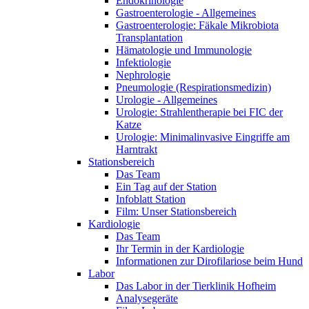
Endokrinologie
Gastroenterologie - Allgemeines
Gastroenterologie: Fäkale Mikrobiota
Transplantation
Hämatologie und Immunologie
Infektiologie
Nephrologie
Pneumologie (Respirationsmedizin)
Urologie - Allgemeines
Urologie: Strahlentherapie bei FIC der
Katze
Urologie: Minimalinvasive Eingriffe am
Harntrakt
Stationsbereich
Das Team
Ein Tag auf der Station
Infoblatt Station
Film: Unser Stationsbereich
Kardiologie
Das Team
Ihr Termin in der Kardiologie
Informationen zur Dirofilariose beim Hund
Labor
Das Labor in der Tierklinik Hofheim
Analysegeräte