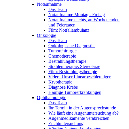
Notaufnahme
Das Team
Notaufnahme Montag - Freitag
Notaufnahme nachts, an Wochenenden
und Feiertagen
Film: Notfallambulanz
Onkologie
Das Team
Onkologische Diagnostik
Tumorchirurgie
Chemotherapie
Bestrahlungstherapie
Strahlentherapie: Stereotaxie
Film: Bestrahlungstherapie
Video: Unser Linearbeschleuniger
Kryotherapie
Diagnose Krebs
Häufige Tumorerkrankungen
Ophthalmologie
Das Team
Ihr Termin in der Augensprechstunde
Wie läuft eine Augenuntersuchung ab?
Augenmedikamente verabreichen
Zuchtuntersuchung
Häufige Augenerkrankungen