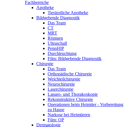
Fachbereiche
Apotheke
Tierärztliche Apotheke
Bildgebende Diagnostik
Das Team
CT
MRT
Röntgen
Ultraschall
PennHIP
Durchleuchtung
Film: Bildgebende Diagnostik
Chirurgie
Das Team
Orthopädische Chirurgie
Weichteilchirurgie
Neurochirurgie
Laserchirurgie
Laparo- und Thorakoskopie
Rekonstruktive Chirurgie
Operationen beim Heimtier - Vorbereitung
zu Hause
Narkose bei Heimtieren
Film: OP
Dermatologie