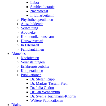
Labor
Strahlentherapie
Nachtdienst
In Einarbeitung
Physiotherapeutinnen
Auszubildende
Verwaltung
Apotheke
Kommunikationsteam
Hauswirtschaft
In Elternzeit
Famulant:innen
Aktuelles
Nachrichten
Veranstaltungen
Erfahrungsberichte
Kooperationen
Publikationen
Dr. Stefan Rupp
Dr. Markus Tassani-Prell
Dr. Julia Gedon
Dr. Jan Wennemuth
Dr. Svenja Teichmann-Knorrn
Weitere Publikationen
Dialog