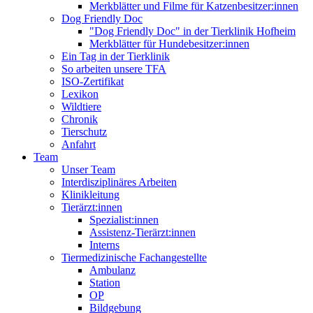
Merkblätter und Filme für Katzenbesitzer:innen
Dog Friendly Doc
"Dog Friendly Doc" in der Tierklinik Hofheim
Merkblätter für Hundebesitzer:innen
Ein Tag in der Tierklinik
So arbeiten unsere TFA
ISO-Zertifikat
Lexikon
Wildtiere
Chronik
Tierschutz
Anfahrt
Team
Unser Team
Interdisziplinäres Arbeiten
Klinikleitung
Tierärzt:innen
Spezialist:innen
Assistenz-Tierärzt:innen
Interns
Tiermedizinische Fachangestellte
Ambulanz
Station
OP
Bildgebung