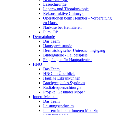
Laserchirurgie
Laparo- und Thorakoskopie
Rekonstruktive Chirurgie
Operationen beim Heimtier - Vorbereitung
zu Hause
Narkose bei Heimtieren
Film: OP
Dermatologie
Das Team
Hautsprechstunde
Dermatologischer Untersuchungsgang
Bildergalerie - Fallbeispiele
Fragebogen für Hautpatienten
HNO
Das Team
HNO im Überblick
Häufige Erkrankungen
Brachycephales Syndrom
Radiofrequenzchirurgie
Projekt "Gesunder Mops"
Innere Medizin
Das Team
Leistungsspektrum
Ihr Termin in der Inneren Medizin