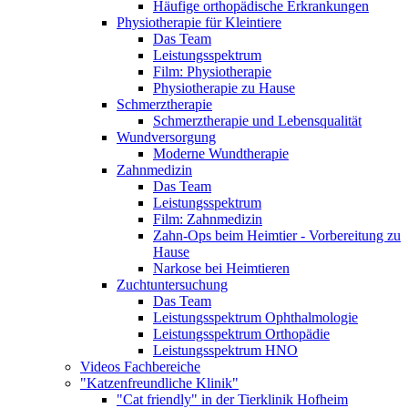
Häufige orthopädische Erkrankungen
Physiotherapie für Kleintiere
Das Team
Leistungsspektrum
Film: Physiotherapie
Physiotherapie zu Hause
Schmerztherapie
Schmerztherapie und Lebensqualität
Wundversorgung
Moderne Wundtherapie
Zahnmedizin
Das Team
Leistungsspektrum
Film: Zahnmedizin
Zahn-Ops beim Heimtier - Vorbereitung zu
Hause
Narkose bei Heimtieren
Zuchtuntersuchung
Das Team
Leistungsspektrum Ophthalmologie
Leistungsspektrum Orthopädie
Leistungsspektrum HNO
Videos Fachbereiche
"Katzenfreundliche Klinik"
"Cat friendly" in der Tierklinik Hofheim