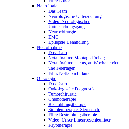
Film: Labor
Neurologie
Das Team
Neurologische Untersuchung
Video: Neurologischer
Untersuchungsgang
Neurochirurgie
EMG
Epilepsie-Behandlung
Notaufnahme
Das Team
Notaufnahme Montag - Freitag
Notaufnahme nachts, an Wochenenden
und Feiertagen
Film: Notfallambulanz
Onkologie
Das Team
Onkologische Diagnostik
Tumorchirurgie
Chemotherapie
Bestrahlungstherapie
Strahlentherapie: Stereotaxie
Film: Bestrahlungstherapie
Video: Unser Linearbeschleuniger
Kryotherapie