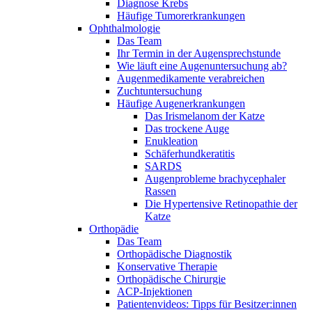
Diagnose Krebs
Häufige Tumorerkrankungen
Ophthalmologie
Das Team
Ihr Termin in der Augensprechstunde
Wie läuft eine Augenuntersuchung ab?
Augenmedikamente verabreichen
Zuchtuntersuchung
Häufige Augenerkrankungen
Das Irismelanom der Katze
Das trockene Auge
Enukleation
Schäferhundkeratitis
SARDS
Augenprobleme brachycephaler
Rassen
Die Hypertensive Retinopathie der
Katze
Orthopädie
Das Team
Orthopädische Diagnostik
Konservative Therapie
Orthopädische Chirurgie
ACP-Injektionen
Patientenvideos: Tipps für Besitzer:innen