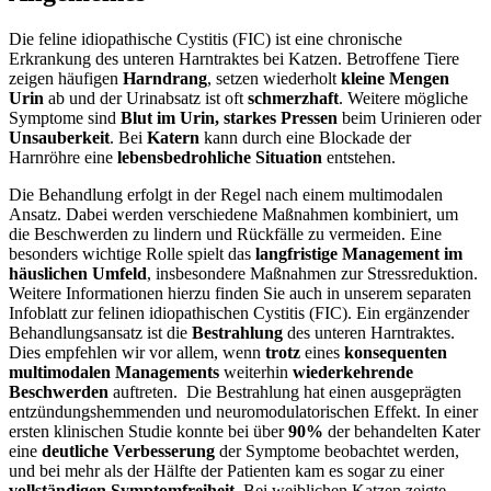
Die feline idiopathische Cystitis (FIC) ist eine chronische
Erkrankung des unteren Harntraktes bei Katzen. Betroffene Tiere
zeigen häufigen
Harndrang
, setzen wiederholt
kleine Mengen
Urin
ab und der Urinabsatz ist oft
schmerzhaft
. Weitere mögliche
Symptome sind
Blut im Urin, starkes Pressen
beim Urinieren oder
Unsauberkeit
. Bei
Katern
kann durch eine Blockade der
Harnröhre eine
lebensbedrohliche Situation
entstehen.
Die Behandlung erfolgt in der Regel nach einem multimodalen
Ansatz. Dabei werden verschiedene Maßnahmen kombiniert, um
die Beschwerden zu lindern und Rückfälle zu vermeiden. Eine
besonders wichtige Rolle spielt das
langfristige Management im
häuslichen Umfeld
, insbesondere Maßnahmen zur Stressreduktion.
Weitere Informationen hierzu finden Sie auch in unserem separaten
Infoblatt zur felinen idiopathischen Cystitis (FIC). Ein ergänzender
Behandlungsansatz ist die
Bestrahlung
des unteren Harntraktes.
Dies empfehlen wir vor allem, wenn
trotz
eines
konsequenten
multimodalen Managements
weiterhin
wiederkehrende
Beschwerden
auftreten. Die Bestrahlung hat einen ausgeprägten
entzündungshemmenden und neuromodulatorischen Effekt. In einer
ersten klinischen Studie konnte bei über
90%
der behandelten Kater
eine
deutliche Verbesserung
der Symptome beobachtet werden,
und bei mehr als der Hälfte der Patienten kam es sogar zu einer
vollständigen Symptomfreiheit
. Bei weiblichen Katzen zeigte