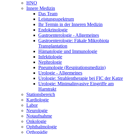
HNO
Innere Medizin
Das Team
Leistungsspektrum
Ihr Termin in der Inneren Medizin
Endokrinologie
Gastroenterologie - Allgemeines
Gastroenterologie: Fäkale Mikrobiota
Transplantation
Hämatologie und Immunologie
Infektiologie
Nephrologie
Pneumologie (Respirationsmedizin)
Urologie - Allgemeines
Urologie: Strahlentherapie bei FIC der Katze
Urologie: Minimalinvasive Eingriffe am
Harntrakt
Stationsbereich
Kardiologie
Labor
Neurologie
Notaufnahme
Onkologie
Ophthalmologie
Orthopädie