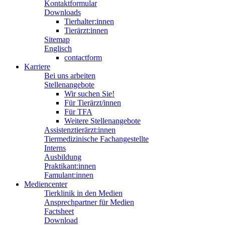
Kontaktformular
Downloads
Tierhalter:innen
Tierärzt:innen
Sitemap
Englisch
contactform
Karriere
Bei uns arbeiten
Stellenangebote
Wir suchen Sie!
Für Tierärzt/innen
Für TFA
Weitere Stellenangebote
Assistenztierärzt:innen
Tiermedizinische Fachangestellte
Interns
Ausbildung
Praktikant:innen
Famulant:innen
Mediencenter
Tierklinik in den Medien
Ansprechpartner für Medien
Factsheet
Download