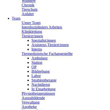
Wildtiere
Chronik
Tierschutz
Anfahrt
Team
Unser Team
Interdisziplinäres Arbeiten
Klinikleitung
Tierärzt:innen
Spezialist:innen
Assistenz-Tierärzt:innen
Interns
Tiermedizinische Fachangestellte
Ambulanz
Station
OP
Bildgebung
Labor
Strahlentherapie
Nachtdienst
In Einarbeitung
Physiotherapeutinnen
Auszubildende
Verwaltung
Apotheke