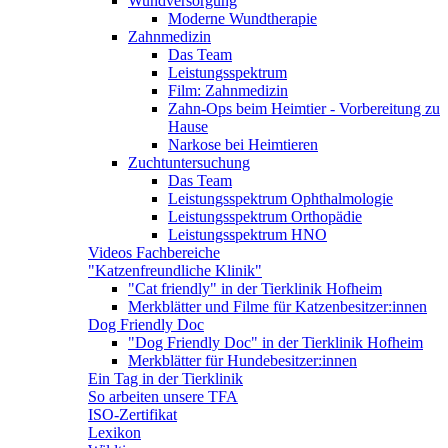
Wundversorgung
Moderne Wundtherapie
Zahnmedizin
Das Team
Leistungsspektrum
Film: Zahnmedizin
Zahn-Ops beim Heimtier - Vorbereitung zu
Hause
Narkose bei Heimtieren
Zuchtuntersuchung
Das Team
Leistungsspektrum Ophthalmologie
Leistungsspektrum Orthopädie
Leistungsspektrum HNO
Videos Fachbereiche
"Katzenfreundliche Klinik"
"Cat friendly" in der Tierklinik Hofheim
Merkblätter und Filme für Katzenbesitzer:innen
Dog Friendly Doc
"Dog Friendly Doc" in der Tierklinik Hofheim
Merkblätter für Hundebesitzer:innen
Ein Tag in der Tierklinik
So arbeiten unsere TFA
ISO-Zertifikat
Lexikon