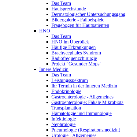
Das Team
Hautsprechstunde
Dermatologischer Untersuchungsgang
Bildergalerie - Fallbeispiele
Fragebogen für Hautpatienten
HNO
Das Team
HNO im Überblick
Häufige Erkrankungen
Brachycephales Syndrom
Radiofrequenzchirurgie
Projekt "Gesunder Mops"
Innere Medizin
Das Team
Leistungsspektrum
Ihr Termin in der Inneren Medizin
Endokrinologie
Gastroenterologie - Allgemeines
Gastroenterologie: Fäkale Mikrobiota
Transplantation
Hämatologie und Immunologie
Infektiologie
Nephrologie
Pneumologie (Respirationsmedizin)
Urologie - Allgemeines