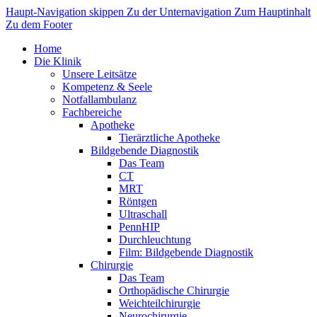
Haupt-Navigation skippen
Zu der Unternavigation
Zum Hauptinhalt
Zu dem Footer
Home
Die Klinik
Unsere Leitsätze
Kompetenz & Seele
Notfallambulanz
Fachbereiche
Apotheke
Tierärztliche Apotheke
Bildgebende Diagnostik
Das Team
CT
MRT
Röntgen
Ultraschall
PennHIP
Durchleuchtung
Film: Bildgebende Diagnostik
Chirurgie
Das Team
Orthopädische Chirurgie
Weichteilchirurgie
Neurochirurgie