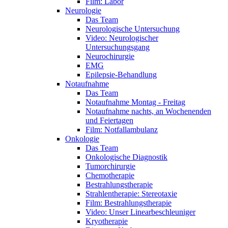
Film: Labor
Neurologie
Das Team
Neurologische Untersuchung
Video: Neurologischer
Untersuchungsgang
Neurochirurgie
EMG
Epilepsie-Behandlung
Notaufnahme
Das Team
Notaufnahme Montag - Freitag
Notaufnahme nachts, an Wochenenden
und Feiertagen
Film: Notfallambulanz
Onkologie
Das Team
Onkologische Diagnostik
Tumorchirurgie
Chemotherapie
Bestrahlungstherapie
Strahlentherapie: Stereotaxie
Film: Bestrahlungstherapie
Video: Unser Linearbeschleuniger
Kryotherapie