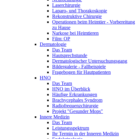
Laserchirurgie
Laparo- und Thorakoskopie
Rekonstruktive Chirurgie
Operationen beim Heimtier - Vorbereitung
zu Hause
Narkose bei Heimtieren
Film: OP
Dermatologie
Das Team
Hautsprechstunde
Dermatologischer Untersuchungsgang
Bildergalerie - Fallbeispiele
Fragebogen für Hautpatienten
HNO
Das Team
HNO im Überblick
Häufige Erkrankungen
Brachycephales Syndrom
Radiofrequenzchirurgie
Projekt "Gesunder Mops"
Innere Medizin
Das Team
Leistungsspektrum
Ihr Termin in der Inneren Medizin