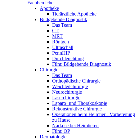
Fachbereiche
Apotheke
Tierärztliche Apotheke
Bildgebende Diagnostik
Das Team
CT
MRT
Röntgen
Ultraschall
PennHIP
Durchleuchtung
Film: Bildgebende Diagnostik
Chirurgie
Das Team
Orthopädische Chirurgie
Weichteilchirurgie
Neurochirurgie
Laserchirurgie
Laparo- und Thorakoskopie
Rekonstruktive Chirurgie
Operationen beim Heimtier - Vorbereitung
zu Hause
Narkose bei Heimtieren
Film: OP
Dermatologie