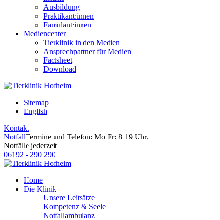
Ausbildung
Praktikant:innen
Famulant:innen
Mediencenter
Tierklinik in den Medien
Ansprechpartner für Medien
Factsheet
Download
Sitemap
English
Kontakt
Notfall
Termine und Telefon: Mo-Fr: 8-19 Uhr.
Notfälle jederzeit
06192 - 290 290
Home
Die Klinik
Unsere Leitsätze
Kompetenz & Seele
Notfallambulanz