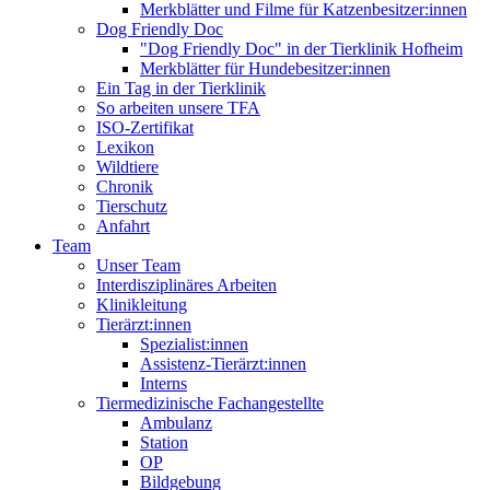
Merkblätter und Filme für Katzenbesitzer:innen
Dog Friendly Doc
"Dog Friendly Doc" in der Tierklinik Hofheim
Merkblätter für Hundebesitzer:innen
Ein Tag in der Tierklinik
So arbeiten unsere TFA
ISO-Zertifikat
Lexikon
Wildtiere
Chronik
Tierschutz
Anfahrt
Team
Unser Team
Interdisziplinäres Arbeiten
Klinikleitung
Tierärzt:innen
Spezialist:innen
Assistenz-Tierärzt:innen
Interns
Tiermedizinische Fachangestellte
Ambulanz
Station
OP
Bildgebung