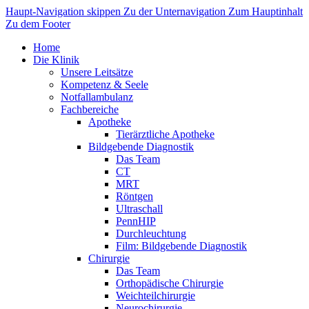
Haupt-Navigation skippen
Zu der Unternavigation
Zum Hauptinhalt
Zu dem Footer
Home
Die Klinik
Unsere Leitsätze
Kompetenz & Seele
Notfallambulanz
Fachbereiche
Apotheke
Tierärztliche Apotheke
Bildgebende Diagnostik
Das Team
CT
MRT
Röntgen
Ultraschall
PennHIP
Durchleuchtung
Film: Bildgebende Diagnostik
Chirurgie
Das Team
Orthopädische Chirurgie
Weichteilchirurgie
Neurochirurgie