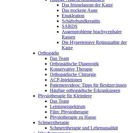
Das Irismelanom der Katze
Das trockene Auge
Enukleation
Schäferhundkeratitis
SARDS
Augenprobleme brachycephaler
Rassen
Die Hypertensive Retinopathie der
Katze
Orthopädie
Das Team
Orthopädische Diagnostik
Konservative Therapie
Orthopädische Chirurgie
ACP-Injektionen
Patientenvideos: Tipps für Besitzer:innen
Häufige orthopädische Erkrankungen
Physiotherapie für Kleintiere
Das Team
Leistungsspektrum
Film: Physiotherapie
Physiotherapie zu Hause
Schmerztherapie
Schmerztherapie und Lebensqualität