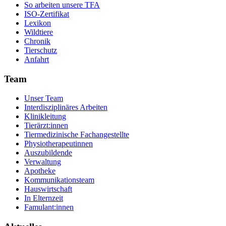
So arbeiten unsere TFA
ISO-Zertifikat
Lexikon
Wildtiere
Chronik
Tierschutz
Anfahrt
Team
Unser Team
Interdisziplinäres Arbeiten
Klinikleitung
Tierärzt:innen
Tiermedizinische Fachangestellte
Physiotherapeutinnen
Auszubildende
Verwaltung
Apotheke
Kommunikationsteam
Hauswirtschaft
In Elternzeit
Famulant:innen