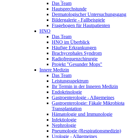
Das Team
Hautsprechstunde
Dermatologischer Untersuchungsgang
Bildergalerie - Fallbeispiele
Fragebogen für Hautpatienten
HNO
Das Team
HNO im Überblick
Häufige Erkrankungen
Brachycephales Syndrom
Radiofrequenzchirurgie
Projekt "Gesunder Mops"
Innere Medizin
Das Team
Leistungsspektrum
Ihr Termin in der Inneren Medizin
Endokrinologie
Gastroenterologie - Allgemeines
Gastroenterologie: Fäkale Mikrobiota
Transplantation
Hämatologie und Immunologie
Infektiologie
Nephrologie
Pneumologie (Respirationsmedizin)
Urologie - Allgemeines