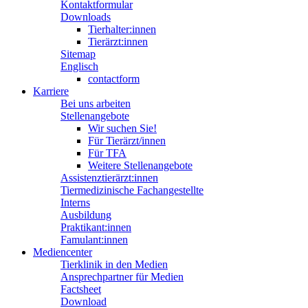
Kontaktformular
Downloads
Tierhalter:innen
Tierärzt:innen
Sitemap
Englisch
contactform
Karriere
Bei uns arbeiten
Stellenangebote
Wir suchen Sie!
Für Tierärzt/innen
Für TFA
Weitere Stellenangebote
Assistenztierärzt:innen
Tiermedizinische Fachangestellte
Interns
Ausbildung
Praktikant:innen
Famulant:innen
Mediencenter
Tierklinik in den Medien
Ansprechpartner für Medien
Factsheet
Download