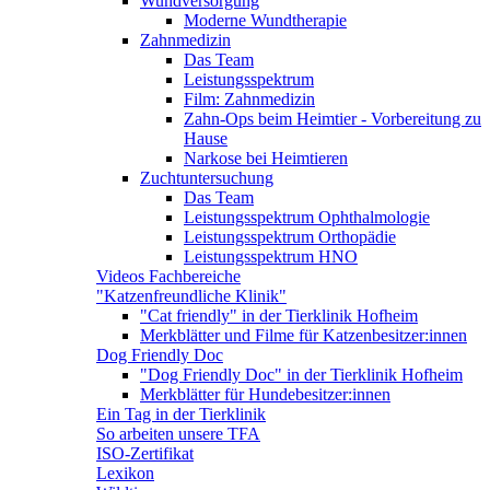
Wundversorgung
Moderne Wundtherapie
Zahnmedizin
Das Team
Leistungsspektrum
Film: Zahnmedizin
Zahn-Ops beim Heimtier - Vorbereitung zu
Hause
Narkose bei Heimtieren
Zuchtuntersuchung
Das Team
Leistungsspektrum Ophthalmologie
Leistungsspektrum Orthopädie
Leistungsspektrum HNO
Videos Fachbereiche
"Katzenfreundliche Klinik"
"Cat friendly" in der Tierklinik Hofheim
Merkblätter und Filme für Katzenbesitzer:innen
Dog Friendly Doc
"Dog Friendly Doc" in der Tierklinik Hofheim
Merkblätter für Hundebesitzer:innen
Ein Tag in der Tierklinik
So arbeiten unsere TFA
ISO-Zertifikat
Lexikon