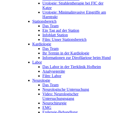
Urologie: Strahlentherapie bei FIC der
Katze
Urologie: Minimalinvasive Eingriffe am
Harntrakt
Stationsbereich
Das Team
Ein Tag auf der Station
Infoblatt Station
Film: Unser Stationsbereich
Kardiologie
Das Team
Ihr Termin in der Kardiologie
Informationen zur Dirofilariose beim Hund
Labor
Das Labor in der Tierklinik Hofheim
Analysegeräte
Film: Labor
Neurologie
Das Team
Neurologische Untersuchung
Video: Neurologischer
Untersuchungsgang
Neurochirurgie
EMG
Epilepsie-Behandlung