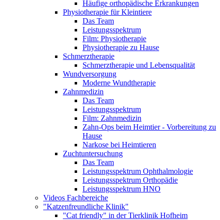
Häufige orthopädische Erkrankungen
Physiotherapie für Kleintiere
Das Team
Leistungsspektrum
Film: Physiotherapie
Physiotherapie zu Hause
Schmerztherapie
Schmerztherapie und Lebensqualität
Wundversorgung
Moderne Wundtherapie
Zahnmedizin
Das Team
Leistungsspektrum
Film: Zahnmedizin
Zahn-Ops beim Heimtier - Vorbereitung zu
Hause
Narkose bei Heimtieren
Zuchtuntersuchung
Das Team
Leistungsspektrum Ophthalmologie
Leistungsspektrum Orthopädie
Leistungsspektrum HNO
Videos Fachbereiche
"Katzenfreundliche Klinik"
"Cat friendly" in der Tierklinik Hofheim