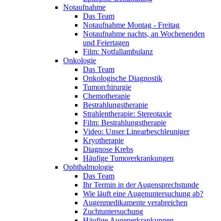
Notaufnahme
Das Team
Notaufnahme Montag - Freitag
Notaufnahme nachts, an Wochenenden
und Feiertagen
Film: Notfallambulanz
Onkologie
Das Team
Onkologische Diagnostik
Tumorchirurgie
Chemotherapie
Bestrahlungstherapie
Strahlentherapie: Stereotaxie
Film: Bestrahlungstherapie
Video: Unser Linearbeschleuniger
Kryotherapie
Diagnose Krebs
Häufige Tumorerkrankungen
Ophthalmologie
Das Team
Ihr Termin in der Augensprechstunde
Wie läuft eine Augenuntersuchung ab?
Augenmedikamente verabreichen
Zuchtuntersuchung
Häufige Augenerkrankungen