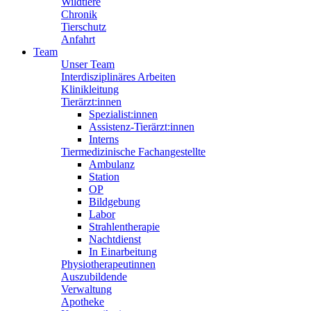
Wildtiere
Chronik
Tierschutz
Anfahrt
Team
Unser Team
Interdisziplinäres Arbeiten
Klinikleitung
Tierärzt:innen
Spezialist:innen
Assistenz-Tierärzt:innen
Interns
Tiermedizinische Fachangestellte
Ambulanz
Station
OP
Bildgebung
Labor
Strahlentherapie
Nachtdienst
In Einarbeitung
Physiotherapeutinnen
Auszubildende
Verwaltung
Apotheke