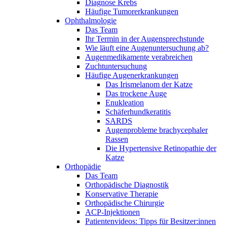
Diagnose Krebs
Häufige Tumorerkrankungen
Ophthalmologie
Das Team
Ihr Termin in der Augensprechstunde
Wie läuft eine Augenuntersuchung ab?
Augenmedikamente verabreichen
Zuchtuntersuchung
Häufige Augenerkrankungen
Das Irismelanom der Katze
Das trockene Auge
Enukleation
Schäferhundkeratitis
SARDS
Augenprobleme brachycephaler
Rassen
Die Hypertensive Retinopathie der
Katze
Orthopädie
Das Team
Orthopädische Diagnostik
Konservative Therapie
Orthopädische Chirurgie
ACP-Injektionen
Patientenvideos: Tipps für Besitzer:innen