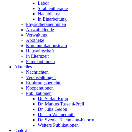
Labor
Strahlentherapie
Nachtdienst
In Einarbeitung
Physiotherapeutinnen
Auszubildende
Verwaltung
Apotheke
Kommunikationsteam
Hauswirtschaft
In Elternzeit
Famulant:innen
Aktuelles
Nachrichten
Veranstaltungen
Erfahrungsberichte
Kooperationen
Publikationen
Dr. Stefan Rupp
Dr. Markus Tassani-Prell
Dr. Julia Gedon
Dr. Jan Wennemuth
Dr. Svenja Teichmann-Knorrn
Weitere Publikationen
Dialog