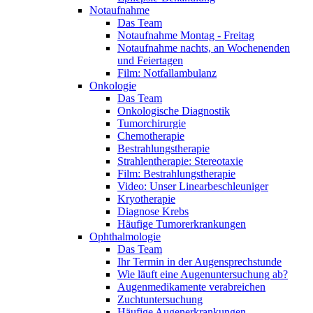
Notaufnahme
Das Team
Notaufnahme Montag - Freitag
Notaufnahme nachts, an Wochenenden
und Feiertagen
Film: Notfallambulanz
Onkologie
Das Team
Onkologische Diagnostik
Tumorchirurgie
Chemotherapie
Bestrahlungstherapie
Strahlentherapie: Stereotaxie
Film: Bestrahlungstherapie
Video: Unser Linearbeschleuniger
Kryotherapie
Diagnose Krebs
Häufige Tumorerkrankungen
Ophthalmologie
Das Team
Ihr Termin in der Augensprechstunde
Wie läuft eine Augenuntersuchung ab?
Augenmedikamente verabreichen
Zuchtuntersuchung
Häufige Augenerkrankungen