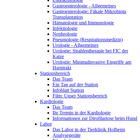
Endokrinologie
Gastroenterologie - Allgemeines
Gastroenterologie: Fäkale Mikrobiota
Transplantation
Hämatologie und Immunologie
Infektiologie
Nephrologie
Pneumologie (Respirationsmedizin)
Urologie - Allgemeines
Urologie: Strahlentherapie bei FIC der
Katze
Urologie: Minimalinvasive Eingriffe am
Harntrakt
Stationsbereich
Das Team
Ein Tag auf der Station
Infoblatt Station
Film: Unser Stationsbereich
Kardiologie
Das Team
Ihr Termin in der Kardiologie
Informationen zur Dirofilariose beim Hund
Labor
Das Labor in der Tierklinik Hofheim
Analysegeräte