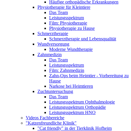
Häufige orthopädische Erkrankungen
Physiotherapie für Kleintiere
Das Team
Leistungsspektrum
Film: Physiotherapie
Physiotherapie zu Hause
Schmerztherapie
Schmerztherapie und Lebensqualität
Wundversorgung
Moderne Wundtherapie
Zahnmedizin
Das Team
Leistungsspektrum
Film: Zahnmedizin
Zahn-Ops beim Heimtier - Vorbereitung zu
Hause
Narkose bei Heimtieren
Zuchtuntersuchung
Das Team
Leistungsspektrum Ophthalmologie
Leistungsspektrum Orthopädie
Leistungsspektrum HNO
Videos Fachbereiche
"Katzenfreundliche Klinik"
"Cat friendly" in der Tierklinik Hofheim