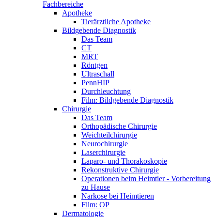
Fachbereiche
Apotheke
Tierärztliche Apotheke
Bildgebende Diagnostik
Das Team
CT
MRT
Röntgen
Ultraschall
PennHIP
Durchleuchtung
Film: Bildgebende Diagnostik
Chirurgie
Das Team
Orthopädische Chirurgie
Weichteilchirurgie
Neurochirurgie
Laserchirurgie
Laparo- und Thorakoskopie
Rekonstruktive Chirurgie
Operationen beim Heimtier - Vorbereitung
zu Hause
Narkose bei Heimtieren
Film: OP
Dermatologie