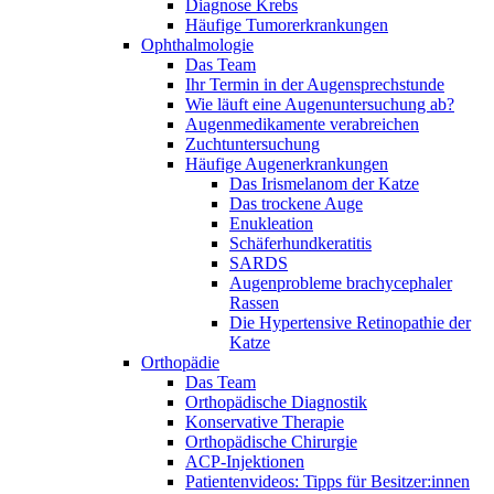
Diagnose Krebs
Häufige Tumorerkrankungen
Ophthalmologie
Das Team
Ihr Termin in der Augensprechstunde
Wie läuft eine Augenuntersuchung ab?
Augenmedikamente verabreichen
Zuchtuntersuchung
Häufige Augenerkrankungen
Das Irismelanom der Katze
Das trockene Auge
Enukleation
Schäferhundkeratitis
SARDS
Augenprobleme brachycephaler
Rassen
Die Hypertensive Retinopathie der
Katze
Orthopädie
Das Team
Orthopädische Diagnostik
Konservative Therapie
Orthopädische Chirurgie
ACP-Injektionen
Patientenvideos: Tipps für Besitzer:innen