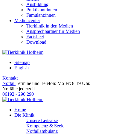
Ausbildung
Praktikant:innen
Famulant:innen
Mediencenter
Tierklinik in den Medien
Ansprechpartner für Medien
Factsheet
Download
Sitemap
English
Kontakt
Notfall
Termine und Telefon: Mo-Fr: 8-19 Uhr.
Notfälle jederzeit
06192 - 290 290
Home
Die Klinik
Unsere Leitsätze
Kompetenz & Seele
Notfallambulanz