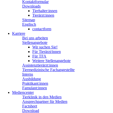
Kontaktformular
Downloads
Tierhalter:innen
Tierärzt:innen
Sitemap
Englisch
contactform
Karriere
Bei uns arbeiten
Stellenangebote
Wir suchen Sie!
Für Tierärzt/innen
Für TFA
Weitere Stellenangebote
Assistenztierärzt:innen
Tiermedizinische Fachangestellte
Interns
Ausbildung
Praktikant:innen
Famulant:innen
Mediencenter
Tierklinik in den Medien
Ansprechpartner für Medien
Factsheet
Download