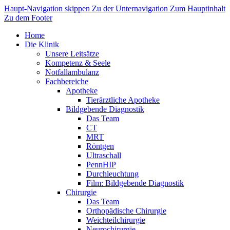
Haupt-Navigation skippen
Zu der Unternavigation
Zum Hauptinhalt
Zu dem Footer
Home
Die Klinik
Unsere Leitsätze
Kompetenz & Seele
Notfallambulanz
Fachbereiche
Apotheke
Tierärztliche Apotheke
Bildgebende Diagnostik
Das Team
CT
MRT
Röntgen
Ultraschall
PennHIP
Durchleuchtung
Film: Bildgebende Diagnostik
Chirurgie
Das Team
Orthopädische Chirurgie
Weichteilchirurgie
Neurochirurgie