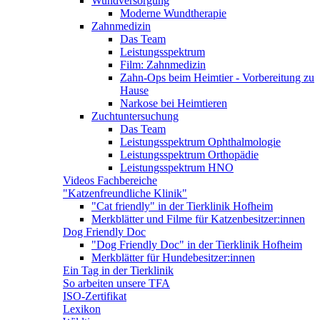
Wundversorgung
Moderne Wundtherapie
Zahnmedizin
Das Team
Leistungsspektrum
Film: Zahnmedizin
Zahn-Ops beim Heimtier - Vorbereitung zu
Hause
Narkose bei Heimtieren
Zuchtuntersuchung
Das Team
Leistungsspektrum Ophthalmologie
Leistungsspektrum Orthopädie
Leistungsspektrum HNO
Videos Fachbereiche
"Katzenfreundliche Klinik"
"Cat friendly" in der Tierklinik Hofheim
Merkblätter und Filme für Katzenbesitzer:innen
Dog Friendly Doc
"Dog Friendly Doc" in der Tierklinik Hofheim
Merkblätter für Hundebesitzer:innen
Ein Tag in der Tierklinik
So arbeiten unsere TFA
ISO-Zertifikat
Lexikon