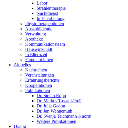
Labor
Strahlentherapie
Nachtdienst
In Einarbeitung
Physiotherapeutinnen
Auszubildende
Verwaltung
Apotheke
Kommunikationsteam
Hauswirtschaft
In Elternzeit
Famulant:innen
Aktuelles
Nachrichten
Veranstaltungen
Erfahrungsberichte
Kooperationen
Publikationen
Dr. Stefan Rupp
Dr. Markus Tassani-Prell
Dr. Julia Gedon
Dr. Jan Wennemuth
Dr. Svenja Teichmann-Knorrn
Weitere Publikationen
Dialog