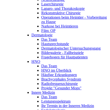
Laserchirurgie
Laparo- und Thorakoskopie
Rekonstruktive Chirurgie
Operationen beim Heimtier - Vorbereitung
zu Hause
Narkose bei Heimtieren
Film: OP
Dermatologie
Das Team
Hautsprechstunde
Dermatologischer Untersuchungsgang
Bildergalerie - Fallbeispiele
Fragebogen für Hautpatienten
HNO
Das Team
HNO im Überblick
Häufige Erkrankungen
Brachycephales Syndrom
Radiofrequenzchirurgie
Projekt "Gesunder Mops"
Innere Medizin
Das Team
Leistungsspektrum
Ihr Termin in der Inneren Medizin