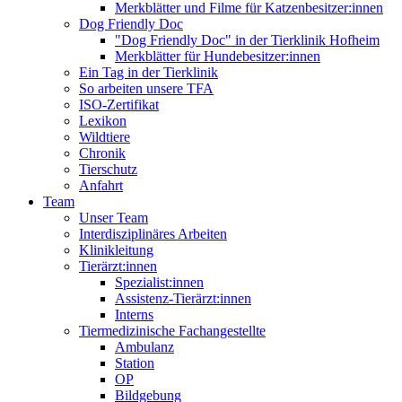
Merkblätter und Filme für Katzenbesitzer:innen
Dog Friendly Doc
"Dog Friendly Doc" in der Tierklinik Hofheim
Merkblätter für Hundebesitzer:innen
Ein Tag in der Tierklinik
So arbeiten unsere TFA
ISO-Zertifikat
Lexikon
Wildtiere
Chronik
Tierschutz
Anfahrt
Team
Unser Team
Interdisziplinäres Arbeiten
Klinikleitung
Tierärzt:innen
Spezialist:innen
Assistenz-Tierärzt:innen
Interns
Tiermedizinische Fachangestellte
Ambulanz
Station
OP
Bildgebung