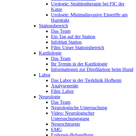
Urologie: Strahlentherapie bei FIC der
Katze
Urologie: Minimalinvasive Eingriffe am
Harntrakt
Stationsbereich
Das Team
Ein Tag auf der Station
Infoblatt Station
Film: Unser Stationsbereich
Kardiologie
Das Team
Ihr Termin in der Kardiologie
Informationen zur Dirofilariose beim Hund
Labor
Das Labor in der Tierklinik Hofheim
Analysegeräte
Film: Labor
Neurologie
Das Team
Neurologische Untersuchung
Video: Neurologischer
Untersuchungsgang
Neurochirurgie
EMG
Epilepsie-Behandlung