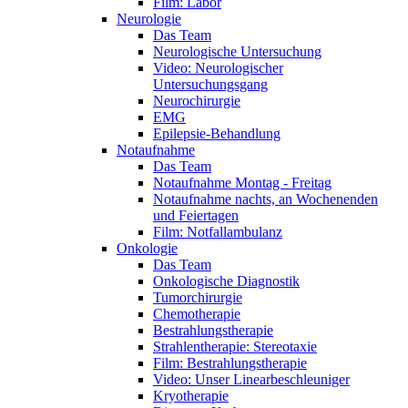
Film: Labor
Neurologie
Das Team
Neurologische Untersuchung
Video: Neurologischer
Untersuchungsgang
Neurochirurgie
EMG
Epilepsie-Behandlung
Notaufnahme
Das Team
Notaufnahme Montag - Freitag
Notaufnahme nachts, an Wochenenden
und Feiertagen
Film: Notfallambulanz
Onkologie
Das Team
Onkologische Diagnostik
Tumorchirurgie
Chemotherapie
Bestrahlungstherapie
Strahlentherapie: Stereotaxie
Film: Bestrahlungstherapie
Video: Unser Linearbeschleuniger
Kryotherapie