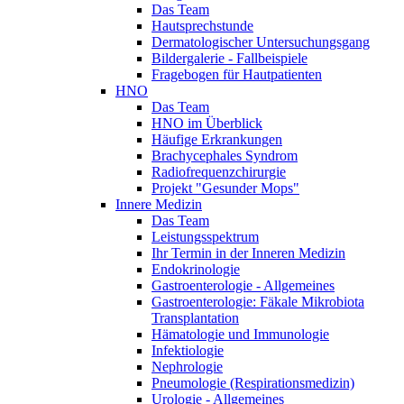
Das Team
Hautsprechstunde
Dermatologischer Untersuchungsgang
Bildergalerie - Fallbeispiele
Fragebogen für Hautpatienten
HNO
Das Team
HNO im Überblick
Häufige Erkrankungen
Brachycephales Syndrom
Radiofrequenzchirurgie
Projekt "Gesunder Mops"
Innere Medizin
Das Team
Leistungsspektrum
Ihr Termin in der Inneren Medizin
Endokrinologie
Gastroenterologie - Allgemeines
Gastroenterologie: Fäkale Mikrobiota
Transplantation
Hämatologie und Immunologie
Infektiologie
Nephrologie
Pneumologie (Respirationsmedizin)
Urologie - Allgemeines