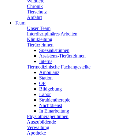
Wildtiere
Chronik
Tierschutz
Anfahrt
Team
Unser Team
Interdisziplinäres Arbeiten
Klinikleitung
Tierärzt:innen
Spezialist:innen
Assistenz-Tierärzt:innen
Interns
Tiermedizinische Fachangestellte
Ambulanz
Station
OP
Bildgebung
Labor
Strahlentherapie
Nachtdienst
In Einarbeitung
Physiotherapeutinnen
Auszubildende
Verwaltung
Apotheke