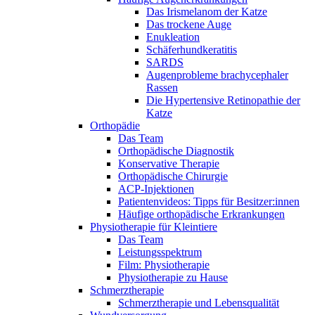
Das Irismelanom der Katze
Das trockene Auge
Enukleation
Schäferhundkeratitis
SARDS
Augenprobleme brachycephaler
Rassen
Die Hypertensive Retinopathie der
Katze
Orthopädie
Das Team
Orthopädische Diagnostik
Konservative Therapie
Orthopädische Chirurgie
ACP-Injektionen
Patientenvideos: Tipps für Besitzer:innen
Häufige orthopädische Erkrankungen
Physiotherapie für Kleintiere
Das Team
Leistungsspektrum
Film: Physiotherapie
Physiotherapie zu Hause
Schmerztherapie
Schmerztherapie und Lebensqualität