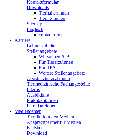
Kontaktformular
Downloads
Tierhalter:innen
Tierärzt:innen
Sitemap
Englisch
contactform
Karriere
Bei uns arbeiten
Stellenangebote
Wir suchen Sie!
Für Tierärzt/innen
Für TFA
Weitere Stellenangebote
Assistenztierärzt:innen
Tiermedizinische Fachangestellte
Interns
Ausbildung
Praktikant:innen
Famulant:innen
Mediencenter
Tierklinik in den Medien
Ansprechpartner für Medien
Factsheet
Download