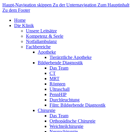
Haupt-Navigation skippen
Zu der Unternavigation
Zum Hauptinhalt
Zu dem Footer
Home
Die Klinik
Unsere Leitsätze
Kompetenz & Seele
Notfallambulanz
Fachbereiche
Apotheke
Tierärztliche Apotheke
Bildgebende Diagnostik
Das Team
CT
MRT
Röntgen
Ultraschall
PennHIP
Durchleuchtung
Film: Bildgebende Diagnostik
Chirurgie
Das Team
Orthopädische Chirurgie
Weichteilchirurgie
Neurochirurgie