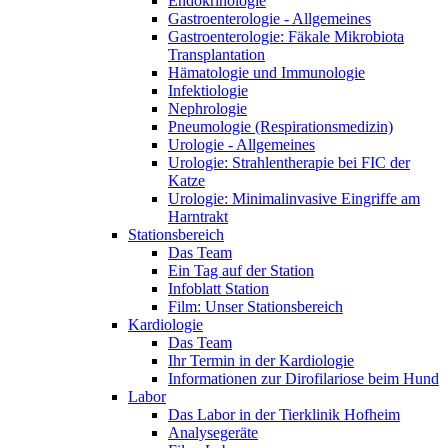
Endokrinologie
Gastroenterologie - Allgemeines
Gastroenterologie: Fäkale Mikrobiota
Transplantation
Hämatologie und Immunologie
Infektiologie
Nephrologie
Pneumologie (Respirationsmedizin)
Urologie - Allgemeines
Urologie: Strahlentherapie bei FIC der
Katze
Urologie: Minimalinvasive Eingriffe am
Harntrakt
Stationsbereich
Das Team
Ein Tag auf der Station
Infoblatt Station
Film: Unser Stationsbereich
Kardiologie
Das Team
Ihr Termin in der Kardiologie
Informationen zur Dirofilariose beim Hund
Labor
Das Labor in der Tierklinik Hofheim
Analysegeräte