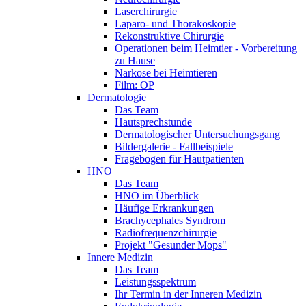
Laserchirurgie
Laparo- und Thorakoskopie
Rekonstruktive Chirurgie
Operationen beim Heimtier - Vorbereitung
zu Hause
Narkose bei Heimtieren
Film: OP
Dermatologie
Das Team
Hautsprechstunde
Dermatologischer Untersuchungsgang
Bildergalerie - Fallbeispiele
Fragebogen für Hautpatienten
HNO
Das Team
HNO im Überblick
Häufige Erkrankungen
Brachycephales Syndrom
Radiofrequenzchirurgie
Projekt "Gesunder Mops"
Innere Medizin
Das Team
Leistungsspektrum
Ihr Termin in der Inneren Medizin