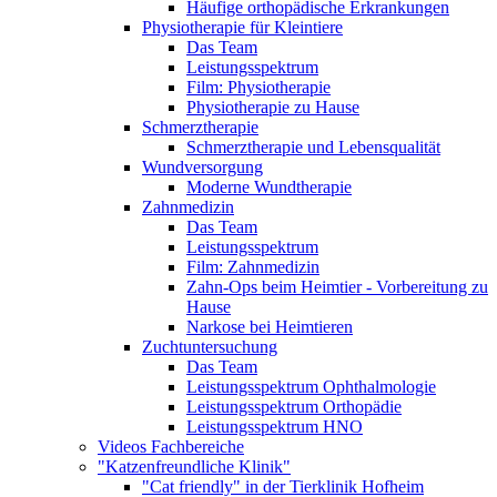
Häufige orthopädische Erkrankungen
Physiotherapie für Kleintiere
Das Team
Leistungsspektrum
Film: Physiotherapie
Physiotherapie zu Hause
Schmerztherapie
Schmerztherapie und Lebensqualität
Wundversorgung
Moderne Wundtherapie
Zahnmedizin
Das Team
Leistungsspektrum
Film: Zahnmedizin
Zahn-Ops beim Heimtier - Vorbereitung zu
Hause
Narkose bei Heimtieren
Zuchtuntersuchung
Das Team
Leistungsspektrum Ophthalmologie
Leistungsspektrum Orthopädie
Leistungsspektrum HNO
Videos Fachbereiche
"Katzenfreundliche Klinik"
"Cat friendly" in der Tierklinik Hofheim