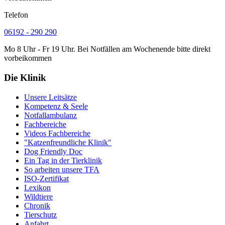
Telefon
06192 - 290 290
Mo 8 Uhr - Fr 19 Uhr. Bei Notfällen am Wochenende bitte direkt
vorbeikommen
Die Klinik
Unsere Leitsätze
Kompetenz & Seele
Notfallambulanz
Fachbereiche
Videos Fachbereiche
"Katzenfreundliche Klinik"
Dog Friendly Doc
Ein Tag in der Tierklinik
So arbeiten unsere TFA
ISO-Zertifikat
Lexikon
Wildtiere
Chronik
Tierschutz
Anfahrt