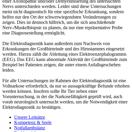
einer Axonopathie und/oder Demyelinisierung des untersuchten
Nervs unterschieden werden. Leider sind diese Untersuchungen
meist nicht diagnostisch für eine spezifische Erkrankung, sondern
helfen nur den Ort der schwerwiegendsten Veränderungen zu
zeigen. Dies ist dennoch hilfreich, um die sich anschließende
Nerv-/Muskelbiopsie zu planen, da nur eine repräsentative Probe
eine Diagnosestellung ermöglicht.
Die Elektrodiagnostik kann außerdem zum Nachweis von
Erkrankungen der Großhirnrinde und des Hirnstammes eingesetzt
werden. Hierzu zählt die Ableitung eines Elektroenzephalogramms
(EEG). Das EEG kann abnormale Aktivität der Großhirnrinde zum
Beispiel bei Patienten zeigen, die unter einem Anfallsgeschehen
leiden.
Für alle Untersuchungen im Rahmen der Elektrodiagnostik ist eine
Vollnarkose erforderlich, da nur so aussagekräftige Befunde erhoben
werden können. Insofern sollte Ihr Tier neben einer
Voruntersuchung, in der die Narkosefähigkeit geprüft wird, auch
vorab neurologisch untersucht werden, um die Notwendigkeit einer
Elektrodiagnostik zu bestätigen.
Unsere Leitsätze
Kompetenz & Seele
Notfallambulanz