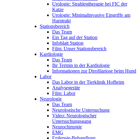
Urologie: Strahlentherapie bei FIC der
Katze
Urologie: Minimalinvasive Eingriffe am
Harntrakt
Stationsbereich
Das Team
Ein Tag auf der Station
Infoblatt Station
Film: Unser Stationsbereich
Kardiologie
Das Team
Ihr Termin in der Kardiologie
Informationen zur Dirofilariose beim Hund
Labor
Das Labor in der Tierklinik Hofheim
Analysegeräte
Film: Labor
Neurologie
Das Team
Neurologische Untersuchung
Video: Neurologischer
Untersuchungsgang
Neurochirurgie
EMG
Epilepsie-Behandlung