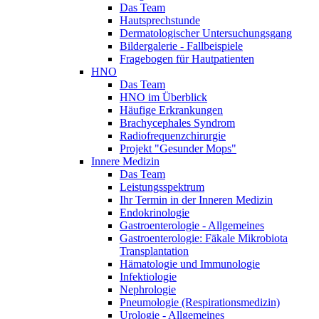
Das Team
Hautsprechstunde
Dermatologischer Untersuchungsgang
Bildergalerie - Fallbeispiele
Fragebogen für Hautpatienten
HNO
Das Team
HNO im Überblick
Häufige Erkrankungen
Brachycephales Syndrom
Radiofrequenzchirurgie
Projekt "Gesunder Mops"
Innere Medizin
Das Team
Leistungsspektrum
Ihr Termin in der Inneren Medizin
Endokrinologie
Gastroenterologie - Allgemeines
Gastroenterologie: Fäkale Mikrobiota
Transplantation
Hämatologie und Immunologie
Infektiologie
Nephrologie
Pneumologie (Respirationsmedizin)
Urologie - Allgemeines