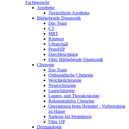
Fachbereiche
Apotheke
Tierärztliche Apotheke
Bildgebende Diagnostik
Das Team
CT
MRT
Röntgen
Ultraschall
PennHIP
Durchleuchtung
Film: Bildgebende Diagnostik
Chirurgie
Das Team
Orthopädische Chirurgie
Weichteilchirurgie
Neurochirurgie
Laserchirurgie
Laparo- und Thorakoskopie
Rekonstruktive Chirurgie
Operationen beim Heimtier - Vorbereitung
zu Hause
Narkose bei Heimtieren
Film: OP
Dermatologie