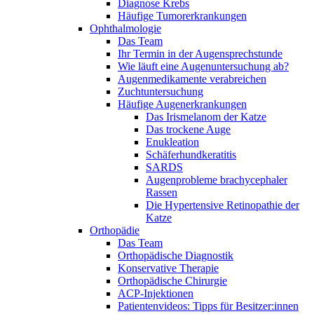
Diagnose Krebs
Häufige Tumorerkrankungen
Ophthalmologie
Das Team
Ihr Termin in der Augensprechstunde
Wie läuft eine Augenuntersuchung ab?
Augenmedikamente verabreichen
Zuchtuntersuchung
Häufige Augenerkrankungen
Das Irismelanom der Katze
Das trockene Auge
Enukleation
Schäferhundkeratitis
SARDS
Augenprobleme brachycephaler
Rassen
Die Hypertensive Retinopathie der
Katze
Orthopädie
Das Team
Orthopädische Diagnostik
Konservative Therapie
Orthopädische Chirurgie
ACP-Injektionen
Patientenvideos: Tipps für Besitzer:innen