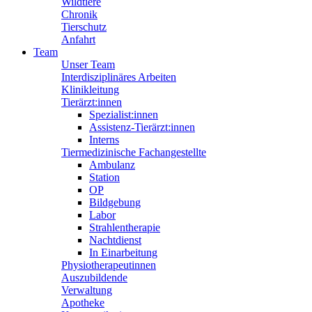
Wildtiere
Chronik
Tierschutz
Anfahrt
Team
Unser Team
Interdisziplinäres Arbeiten
Klinikleitung
Tierärzt:innen
Spezialist:innen
Assistenz-Tierärzt:innen
Interns
Tiermedizinische Fachangestellte
Ambulanz
Station
OP
Bildgebung
Labor
Strahlentherapie
Nachtdienst
In Einarbeitung
Physiotherapeutinnen
Auszubildende
Verwaltung
Apotheke