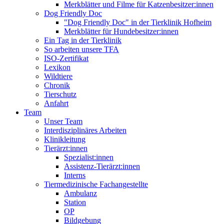
Merkblätter und Filme für Katzenbesitzer:innen
Dog Friendly Doc
"Dog Friendly Doc" in der Tierklinik Hofheim
Merkblätter für Hundebesitzer:innen
Ein Tag in der Tierklinik
So arbeiten unsere TFA
ISO-Zertifikat
Lexikon
Wildtiere
Chronik
Tierschutz
Anfahrt
Team
Unser Team
Interdisziplinäres Arbeiten
Klinikleitung
Tierärzt:innen
Spezialist:innen
Assistenz-Tierärzt:innen
Interns
Tiermedizinische Fachangestellte
Ambulanz
Station
OP
Bildgebung