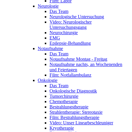
Film: Labor
Neurologie
Das Team
Neurologische Untersuchung
Video: Neurologischer
Untersuchungsgang
Neurochirurgie
EMG
Epilepsie-Behandlung
Notaufnahme
Das Team
Notaufnahme Montag - Freitag
Notaufnahme nachts, an Wochenenden
und Feiertagen
Film: Notfallambulanz
Onkologie
Das Team
Onkologische Diagnostik
Tumorchirurgie
Chemotherapie
Bestrahlungstherapie
Strahlentherapie: Stereotaxie
Film: Bestrahlungstherapie
Video: Unser Linearbeschleuniger
Kryotherapie