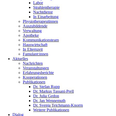
Labor
Strahlentherapie
Nachtdienst
In Einarbeitung
Physiotherapeutinnen
Auszubildende
Verwaltung
Apotheke
Kommunikationsteam
Hauswirtschaft
In Elternzeit
Famulant:innen
Aktuelles
Nachrichten
Veranstaltungen
Erfahrungsberichte
Kooperationen
Publikationen
Dr. Stefan Rupp
Dr. Markus Tassani-Prell
Dr. Julia Gedon
Dr. Jan Wennemuth
Dr. Svenja Teichmann-Knorrn
Weitere Publikationen
Dialog