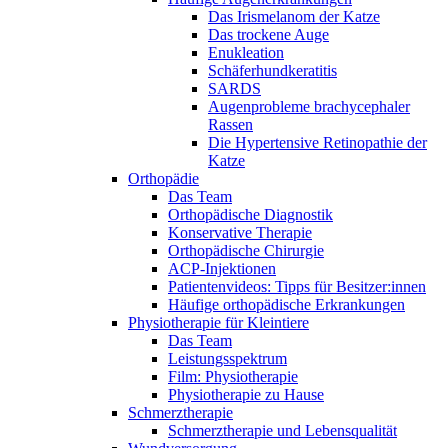
Das Irismelanom der Katze
Das trockene Auge
Enukleation
Schäferhundkeratitis
SARDS
Augenprobleme brachycephaler
Rassen
Die Hypertensive Retinopathie der
Katze
Orthopädie
Das Team
Orthopädische Diagnostik
Konservative Therapie
Orthopädische Chirurgie
ACP-Injektionen
Patientenvideos: Tipps für Besitzer:innen
Häufige orthopädische Erkrankungen
Physiotherapie für Kleintiere
Das Team
Leistungsspektrum
Film: Physiotherapie
Physiotherapie zu Hause
Schmerztherapie
Schmerztherapie und Lebensqualität