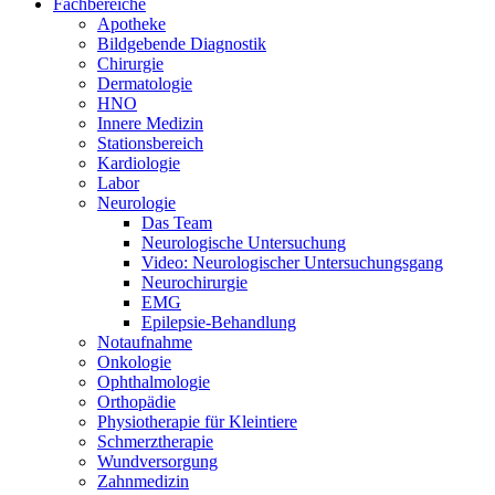
Fachbereiche
Apotheke
Bildgebende Diagnostik
Chirurgie
Dermatologie
HNO
Innere Medizin
Stationsbereich
Kardiologie
Labor
Neurologie
Das Team
Neurologische Untersuchung
Video: Neurologischer Untersuchungsgang
Neurochirurgie
EMG
Epilepsie-Behandlung
Notaufnahme
Onkologie
Ophthalmologie
Orthopädie
Physiotherapie für Kleintiere
Schmerztherapie
Wundversorgung
Zahnmedizin