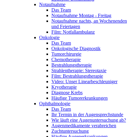
Notaufnahme
Das Team
Notaufnahme Montag - Freitag
Notaufnahme nachts, an Wochenenden
und Feiertagen
Film: Notfallambulanz
Onkologie
Das Team
Onkologische Diagnostik
Tumorchirurgie
Chemotherapie
Bestrahlungstherapie
Strahlentherapie: Stereotaxie
Film: Bestrahlungstherapie
Video: Unser Linearbeschleuniger
Kryotherapie
Diagnose Krebs
Häufige Tumorerkrankungen
Ophthalmologie
Das Team
Ihr Termin in der Augensprechstunde
Wie läuft eine Augenuntersuchung ab?
Augenmedikamente verabreichen
Zuchtuntersuchung
Häufige Augenerkrankungen