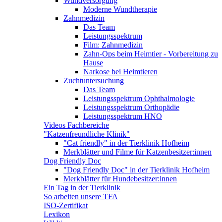
Wundversorgung
Moderne Wundtherapie
Zahnmedizin
Das Team
Leistungsspektrum
Film: Zahnmedizin
Zahn-Ops beim Heimtier - Vorbereitung zu
Hause
Narkose bei Heimtieren
Zuchtuntersuchung
Das Team
Leistungsspektrum Ophthalmologie
Leistungsspektrum Orthopädie
Leistungsspektrum HNO
Videos Fachbereiche
"Katzenfreundliche Klinik"
"Cat friendly" in der Tierklinik Hofheim
Merkblätter und Filme für Katzenbesitzer:innen
Dog Friendly Doc
"Dog Friendly Doc" in der Tierklinik Hofheim
Merkblätter für Hundebesitzer:innen
Ein Tag in der Tierklinik
So arbeiten unsere TFA
ISO-Zertifikat
Lexikon