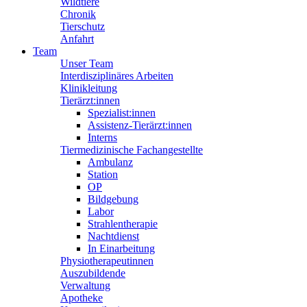
Wildtiere
Chronik
Tierschutz
Anfahrt
Team
Unser Team
Interdisziplinäres Arbeiten
Klinikleitung
Tierärzt:innen
Spezialist:innen
Assistenz-Tierärzt:innen
Interns
Tiermedizinische Fachangestellte
Ambulanz
Station
OP
Bildgebung
Labor
Strahlentherapie
Nachtdienst
In Einarbeitung
Physiotherapeutinnen
Auszubildende
Verwaltung
Apotheke