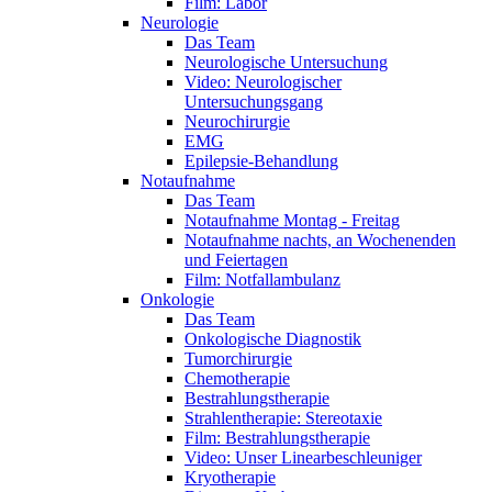
Film: Labor
Neurologie
Das Team
Neurologische Untersuchung
Video: Neurologischer
Untersuchungsgang
Neurochirurgie
EMG
Epilepsie-Behandlung
Notaufnahme
Das Team
Notaufnahme Montag - Freitag
Notaufnahme nachts, an Wochenenden
und Feiertagen
Film: Notfallambulanz
Onkologie
Das Team
Onkologische Diagnostik
Tumorchirurgie
Chemotherapie
Bestrahlungstherapie
Strahlentherapie: Stereotaxie
Film: Bestrahlungstherapie
Video: Unser Linearbeschleuniger
Kryotherapie