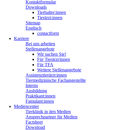
Kontaktformular
Downloads
Tierhalter:innen
Tierärzt:innen
Sitemap
Englisch
contactform
Karriere
Bei uns arbeiten
Stellenangebote
Wir suchen Sie!
Für Tierärzt/innen
Für TFA
Weitere Stellenangebote
Assistenztierärzt:innen
Tiermedizinische Fachangestellte
Interns
Ausbildung
Praktikant:innen
Famulant:innen
Mediencenter
Tierklinik in den Medien
Ansprechpartner für Medien
Factsheet
Download