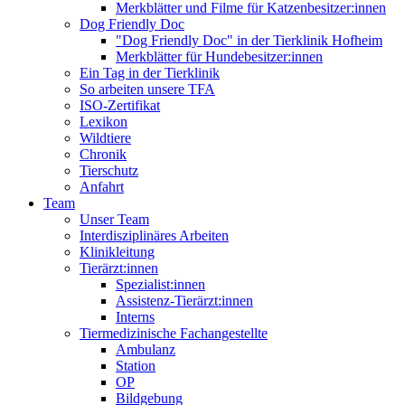
Merkblätter und Filme für Katzenbesitzer:innen
Dog Friendly Doc
"Dog Friendly Doc" in der Tierklinik Hofheim
Merkblätter für Hundebesitzer:innen
Ein Tag in der Tierklinik
So arbeiten unsere TFA
ISO-Zertifikat
Lexikon
Wildtiere
Chronik
Tierschutz
Anfahrt
Team
Unser Team
Interdisziplinäres Arbeiten
Klinikleitung
Tierärzt:innen
Spezialist:innen
Assistenz-Tierärzt:innen
Interns
Tiermedizinische Fachangestellte
Ambulanz
Station
OP
Bildgebung