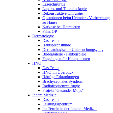
Laserchirurgie
Laparo- und Thorakoskopie
Rekonstruktive Chirurgie
Operationen beim Heimtier - Vorbereitung
zu Hause
Narkose bei Heimtieren
Film: OP
Dermatologie
Das Team
Hautsprechstunde
Dermatologischer Untersuchungsgang
Bildergalerie - Fallbeispiele
Fragebogen für Hautpatienten
HNO
Das Team
HNO im Überblick
Häufige Erkrankungen
Brachycephales Syndrom
Radiofrequenzchirurgie
Projekt "Gesunder Mops"
Innere Medizin
Das Team
Leistungsspektrum
Ihr Termin in der Inneren Medizin