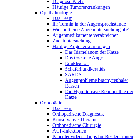
Diagnose Krebs
Häufige Tumorerkrankungen
Ophthalmologie
Das Team
Ihr Termin in der Augensprechstunde
Wie läuft eine Augenuntersuchung ab?
Augenmedikamente verabreichen
Zuchtuntersuchung
Häufige Augenerkrankungen
Das Irismelanom der Katze
Das trockene Auge
Enukleation
Schäferhundkeratitis
SARDS
Augenprobleme brachycephaler
Rassen
Die Hypertensive Retinopathie der
Katze
Orthopädie
Das Team
Orthopädische Diagnostik
Konservative Therapie
Orthopädische Chirurgie
ACP-Injektionen
Patientenvideos: Tipps für Besitzer:innen