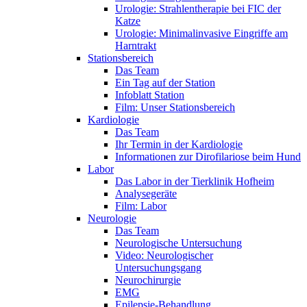
Urologie: Strahlentherapie bei FIC der
Katze
Urologie: Minimalinvasive Eingriffe am
Harntrakt
Stationsbereich
Das Team
Ein Tag auf der Station
Infoblatt Station
Film: Unser Stationsbereich
Kardiologie
Das Team
Ihr Termin in der Kardiologie
Informationen zur Dirofilariose beim Hund
Labor
Das Labor in der Tierklinik Hofheim
Analysegeräte
Film: Labor
Neurologie
Das Team
Neurologische Untersuchung
Video: Neurologischer
Untersuchungsgang
Neurochirurgie
EMG
Epilepsie-Behandlung