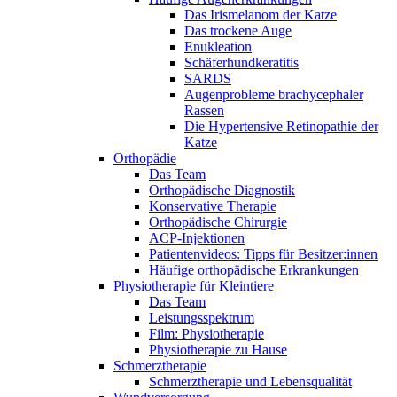
Das Irismelanom der Katze
Das trockene Auge
Enukleation
Schäferhundkeratitis
SARDS
Augenprobleme brachycephaler
Rassen
Die Hypertensive Retinopathie der
Katze
Orthopädie
Das Team
Orthopädische Diagnostik
Konservative Therapie
Orthopädische Chirurgie
ACP-Injektionen
Patientenvideos: Tipps für Besitzer:innen
Häufige orthopädische Erkrankungen
Physiotherapie für Kleintiere
Das Team
Leistungsspektrum
Film: Physiotherapie
Physiotherapie zu Hause
Schmerztherapie
Schmerztherapie und Lebensqualität