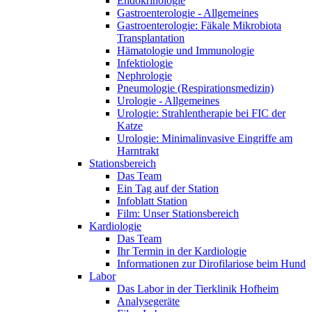
Endokrinologie
Gastroenterologie - Allgemeines
Gastroenterologie: Fäkale Mikrobiota
Transplantation
Hämatologie und Immunologie
Infektiologie
Nephrologie
Pneumologie (Respirationsmedizin)
Urologie - Allgemeines
Urologie: Strahlentherapie bei FIC der
Katze
Urologie: Minimalinvasive Eingriffe am
Harntrakt
Stationsbereich
Das Team
Ein Tag auf der Station
Infoblatt Station
Film: Unser Stationsbereich
Kardiologie
Das Team
Ihr Termin in der Kardiologie
Informationen zur Dirofilariose beim Hund
Labor
Das Labor in der Tierklinik Hofheim
Analysegeräte