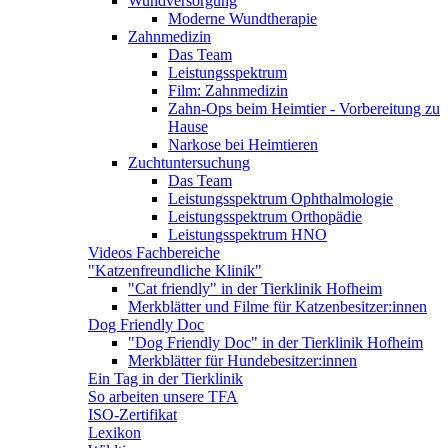
Wundversorgung
Moderne Wundtherapie
Zahnmedizin
Das Team
Leistungsspektrum
Film: Zahnmedizin
Zahn-Ops beim Heimtier - Vorbereitung zu
Hause
Narkose bei Heimtieren
Zuchtuntersuchung
Das Team
Leistungsspektrum Ophthalmologie
Leistungsspektrum Orthopädie
Leistungsspektrum HNO
Videos Fachbereiche
"Katzenfreundliche Klinik"
"Cat friendly" in der Tierklinik Hofheim
Merkblätter und Filme für Katzenbesitzer:innen
Dog Friendly Doc
"Dog Friendly Doc" in der Tierklinik Hofheim
Merkblätter für Hundebesitzer:innen
Ein Tag in der Tierklinik
So arbeiten unsere TFA
ISO-Zertifikat
Lexikon