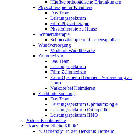
Häufige orthopädische Erkrankungen
Physiotherapie für Kleintiere
Das Team
Leistungsspektrum
Film: Physiotherapie
Physiotherapie zu Hause
Schmerztherapie
Schmerztherapie und Lebensqualität
Wundversorgung
Moderne Wundtherapie
Zahnmedizin
Das Team
Leistungsspektrum
Film: Zahnmedizin
Zahn-Ops beim Heimtier - Vorbereitung zu
Hause
Narkose bei Heimtieren
Zuchtuntersuchung
Das Team
Leistungsspektrum Ophthalmologie
Leistungsspektrum Orthopädie
Leistungsspektrum HNO
Videos Fachbereiche
"Katzenfreundliche Klinik"
"Cat friendly" in der Tierklinik Hofheim