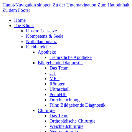
Haupt-Navigation skippen
Zu der Unternavigation
Zum Hauptinhalt
Zu dem Footer
Home
Die Klinik
Unsere Leitsätze
Kompetenz & Seele
Notfallambulanz
Fachbereiche
Apotheke
Tierärztliche Apotheke
Bildgebende Diagnostik
Das Team
CT
MRT
Röntgen
Ultraschall
PennHIP
Durchleuchtung
Film: Bildgebende Diagnostik
Chirurgie
Das Team
Orthopädische Chirurgie
Weichteilchirurgie
Neurochirurgie