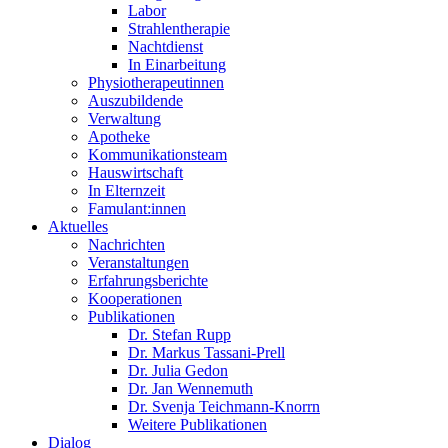
Labor
Strahlentherapie
Nachtdienst
In Einarbeitung
Physiotherapeutinnen
Auszubildende
Verwaltung
Apotheke
Kommunikationsteam
Hauswirtschaft
In Elternzeit
Famulant:innen
Aktuelles
Nachrichten
Veranstaltungen
Erfahrungsberichte
Kooperationen
Publikationen
Dr. Stefan Rupp
Dr. Markus Tassani-Prell
Dr. Julia Gedon
Dr. Jan Wennemuth
Dr. Svenja Teichmann-Knorrn
Weitere Publikationen
Dialog