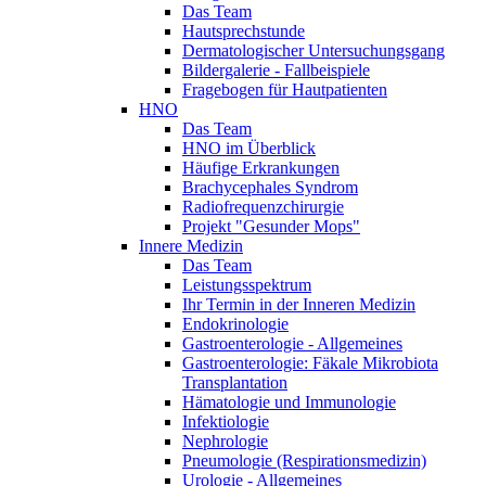
Das Team
Hautsprechstunde
Dermatologischer Untersuchungsgang
Bildergalerie - Fallbeispiele
Fragebogen für Hautpatienten
HNO
Das Team
HNO im Überblick
Häufige Erkrankungen
Brachycephales Syndrom
Radiofrequenzchirurgie
Projekt "Gesunder Mops"
Innere Medizin
Das Team
Leistungsspektrum
Ihr Termin in der Inneren Medizin
Endokrinologie
Gastroenterologie - Allgemeines
Gastroenterologie: Fäkale Mikrobiota
Transplantation
Hämatologie und Immunologie
Infektiologie
Nephrologie
Pneumologie (Respirationsmedizin)
Urologie - Allgemeines