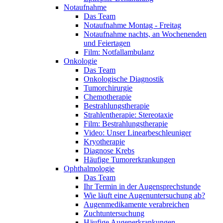
Notaufnahme
Das Team
Notaufnahme Montag - Freitag
Notaufnahme nachts, an Wochenenden
und Feiertagen
Film: Notfallambulanz
Onkologie
Das Team
Onkologische Diagnostik
Tumorchirurgie
Chemotherapie
Bestrahlungstherapie
Strahlentherapie: Stereotaxie
Film: Bestrahlungstherapie
Video: Unser Linearbeschleuniger
Kryotherapie
Diagnose Krebs
Häufige Tumorerkrankungen
Ophthalmologie
Das Team
Ihr Termin in der Augensprechstunde
Wie läuft eine Augenuntersuchung ab?
Augenmedikamente verabreichen
Zuchtuntersuchung
Häufige Augenerkrankungen