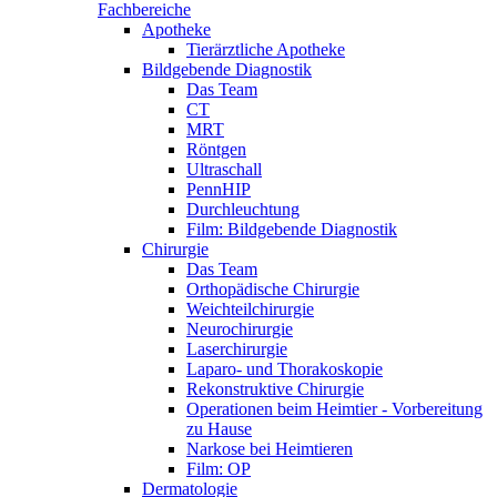
Fachbereiche
Apotheke
Tierärztliche Apotheke
Bildgebende Diagnostik
Das Team
CT
MRT
Röntgen
Ultraschall
PennHIP
Durchleuchtung
Film: Bildgebende Diagnostik
Chirurgie
Das Team
Orthopädische Chirurgie
Weichteilchirurgie
Neurochirurgie
Laserchirurgie
Laparo- und Thorakoskopie
Rekonstruktive Chirurgie
Operationen beim Heimtier - Vorbereitung
zu Hause
Narkose bei Heimtieren
Film: OP
Dermatologie