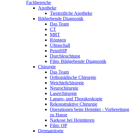
Fachbereiche
Apotheke
Tierärztliche Apotheke
Bildgebende Diagnostik
Das Team
CT
MRT
Röntgen
Ultraschall
PennHIP
Durchleuchtung
Film: Bildgebende Diagnostik
Chirurgie
Das Team
Orthopädische Chirurgie
Weichteilchirurgie
Neurochirurgie
Laserchirurgie
Laparo- und Thorakoskopie
Rekonstruktive Chirurgie
Operationen beim Heimtier - Vorbereitung
zu Hause
Narkose bei Heimtieren
Film: OP
Dermatologie