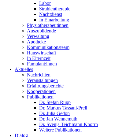
Labor
Strahlentherapie
Nachtdienst
In Einarbeitung
Physiotherapeutinnen
Auszubildende
Verwaltung
Apotheke
Kommunikationsteam
Hauswirtschaft
In Elternzeit
Famulant:innen
Aktuelles
Nachrichten
Veranstaltungen
Erfahrungsberichte
Kooperationen
Publikationen
Dr. Stefan Rupp
Dr. Markus Tassani-Prell
Dr. Julia Gedon
Dr. Jan Wennemuth
Dr. Svenja Teichmann-Knorrn
Weitere Publikationen
Dialog