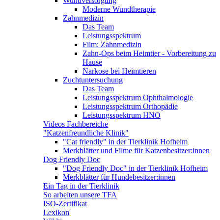
Wundversorgung
Moderne Wundtherapie
Zahnmedizin
Das Team
Leistungsspektrum
Film: Zahnmedizin
Zahn-Ops beim Heimtier - Vorbereitung zu
Hause
Narkose bei Heimtieren
Zuchtuntersuchung
Das Team
Leistungsspektrum Ophthalmologie
Leistungsspektrum Orthopädie
Leistungsspektrum HNO
Videos Fachbereiche
"Katzenfreundliche Klinik"
"Cat friendly" in der Tierklinik Hofheim
Merkblätter und Filme für Katzenbesitzer:innen
Dog Friendly Doc
"Dog Friendly Doc" in der Tierklinik Hofheim
Merkblätter für Hundebesitzer:innen
Ein Tag in der Tierklinik
So arbeiten unsere TFA
ISO-Zertifikat
Lexikon