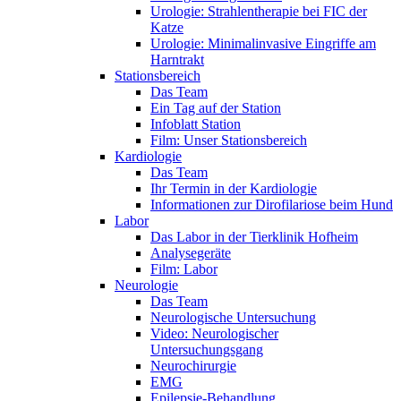
Urologie: Strahlentherapie bei FIC der
Katze
Urologie: Minimalinvasive Eingriffe am
Harntrakt
Stationsbereich
Das Team
Ein Tag auf der Station
Infoblatt Station
Film: Unser Stationsbereich
Kardiologie
Das Team
Ihr Termin in der Kardiologie
Informationen zur Dirofilariose beim Hund
Labor
Das Labor in der Tierklinik Hofheim
Analysegeräte
Film: Labor
Neurologie
Das Team
Neurologische Untersuchung
Video: Neurologischer
Untersuchungsgang
Neurochirurgie
EMG
Epilepsie-Behandlung