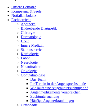
Unsere Leitsätze
Kompetenz & Seele
Notfallambulanz
Fachbereiche
Apotheke
Bildgebende Diagnostik
Chirurgie
Dermatologie
HNO
Innere Medizin
Stationsbereich
Kardiologie
Labor
Neurologie
Notaufnahme
Onkologie
Ophthalmologie
Das Team
Ihr Termin in der Augensprechstunde
Wie läuft eine Augenuntersuchung ab?
Augenmedikamente verabreichen
Zuchtuntersuchung
Häufige Augenerkrankungen
Orthopädie