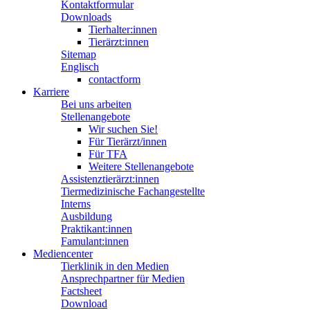
Kontaktformular
Downloads
Tierhalter:innen
Tierärzt:innen
Sitemap
Englisch
contactform
Karriere
Bei uns arbeiten
Stellenangebote
Wir suchen Sie!
Für Tierärzt/innen
Für TFA
Weitere Stellenangebote
Assistenztierärzt:innen
Tiermedizinische Fachangestellte
Interns
Ausbildung
Praktikant:innen
Famulant:innen
Mediencenter
Tierklinik in den Medien
Ansprechpartner für Medien
Factsheet
Download