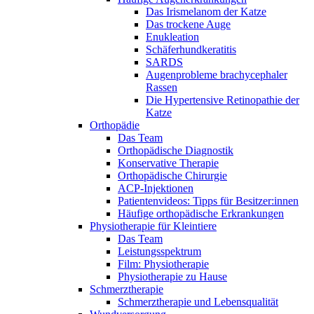
Das Irismelanom der Katze
Das trockene Auge
Enukleation
Schäferhundkeratitis
SARDS
Augenprobleme brachycephaler
Rassen
Die Hypertensive Retinopathie der
Katze
Orthopädie
Das Team
Orthopädische Diagnostik
Konservative Therapie
Orthopädische Chirurgie
ACP-Injektionen
Patientenvideos: Tipps für Besitzer:innen
Häufige orthopädische Erkrankungen
Physiotherapie für Kleintiere
Das Team
Leistungsspektrum
Film: Physiotherapie
Physiotherapie zu Hause
Schmerztherapie
Schmerztherapie und Lebensqualität