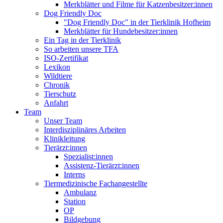
Merkblätter und Filme für Katzenbesitzer:innen
Dog Friendly Doc
"Dog Friendly Doc" in der Tierklinik Hofheim
Merkblätter für Hundebesitzer:innen
Ein Tag in der Tierklinik
So arbeiten unsere TFA
ISO-Zertifikat
Lexikon
Wildtiere
Chronik
Tierschutz
Anfahrt
Team
Unser Team
Interdisziplinäres Arbeiten
Klinikleitung
Tierärzt:innen
Spezialist:innen
Assistenz-Tierärzt:innen
Interns
Tiermedizinische Fachangestellte
Ambulanz
Station
OP
Bildgebung