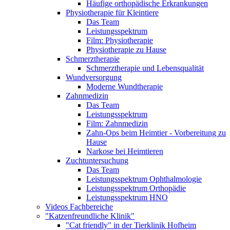
Häufige orthopädische Erkrankungen
Physiotherapie für Kleintiere
Das Team
Leistungsspektrum
Film: Physiotherapie
Physiotherapie zu Hause
Schmerztherapie
Schmerztherapie und Lebensqualität
Wundversorgung
Moderne Wundtherapie
Zahnmedizin
Das Team
Leistungsspektrum
Film: Zahnmedizin
Zahn-Ops beim Heimtier - Vorbereitung zu
Hause
Narkose bei Heimtieren
Zuchtuntersuchung
Das Team
Leistungsspektrum Ophthalmologie
Leistungsspektrum Orthopädie
Leistungsspektrum HNO
Videos Fachbereiche
"Katzenfreundliche Klinik"
"Cat friendly" in der Tierklinik Hofheim