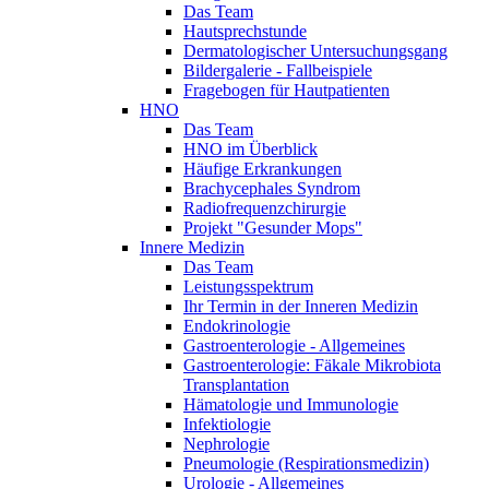
Das Team
Hautsprechstunde
Dermatologischer Untersuchungsgang
Bildergalerie - Fallbeispiele
Fragebogen für Hautpatienten
HNO
Das Team
HNO im Überblick
Häufige Erkrankungen
Brachycephales Syndrom
Radiofrequenzchirurgie
Projekt "Gesunder Mops"
Innere Medizin
Das Team
Leistungsspektrum
Ihr Termin in der Inneren Medizin
Endokrinologie
Gastroenterologie - Allgemeines
Gastroenterologie: Fäkale Mikrobiota
Transplantation
Hämatologie und Immunologie
Infektiologie
Nephrologie
Pneumologie (Respirationsmedizin)
Urologie - Allgemeines