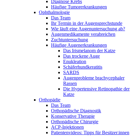
Diagnose Krebs
Häufige Tumorerkrankungen
Ophthalmologie
Das Team
Ihr Termin in der Augensprechstunde
Wie läuft eine Augenuntersuchung ab?
Augenmedikamente verabreichen
Zuchtuntersuchung
Häufige Augenerkrankungen
Das Irismelanom der Katze
Das trockene Auge
Enukleation
Schäferhundkeratitis
SARDS
Augenprobleme brachycephaler
Rassen
Die Hypertensive Retinopathie der
Katze
Orthopädie
Das Team
Orthopädische Diagnostik
Konservative Therapie
Orthopädische Chirurgie
ACP-Injektionen
Patientenvideos: Tipps für Besitzer:innen