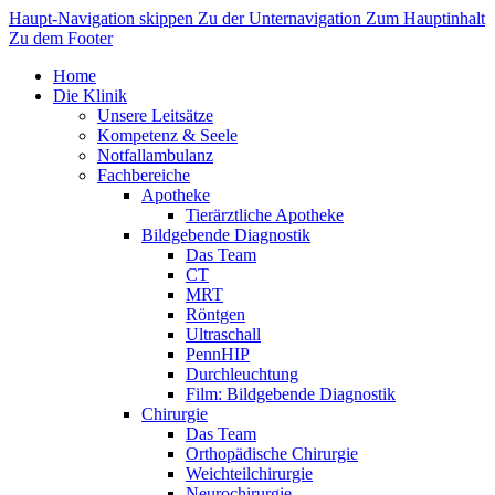
Haupt-Navigation skippen
Zu der Unternavigation
Zum Hauptinhalt
Zu dem Footer
Home
Die Klinik
Unsere Leitsätze
Kompetenz & Seele
Notfallambulanz
Fachbereiche
Apotheke
Tierärztliche Apotheke
Bildgebende Diagnostik
Das Team
CT
MRT
Röntgen
Ultraschall
PennHIP
Durchleuchtung
Film: Bildgebende Diagnostik
Chirurgie
Das Team
Orthopädische Chirurgie
Weichteilchirurgie
Neurochirurgie