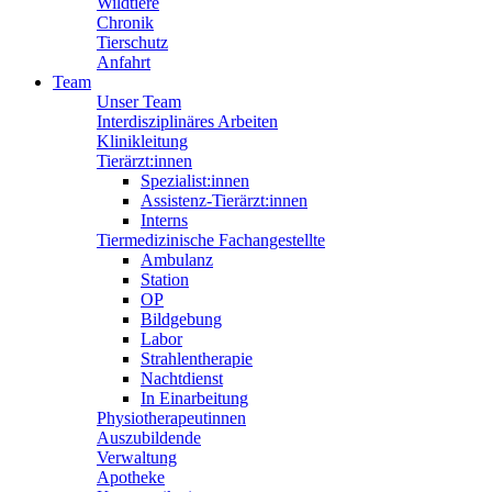
Wildtiere
Chronik
Tierschutz
Anfahrt
Team
Unser Team
Interdisziplinäres Arbeiten
Klinikleitung
Tierärzt:innen
Spezialist:innen
Assistenz-Tierärzt:innen
Interns
Tiermedizinische Fachangestellte
Ambulanz
Station
OP
Bildgebung
Labor
Strahlentherapie
Nachtdienst
In Einarbeitung
Physiotherapeutinnen
Auszubildende
Verwaltung
Apotheke