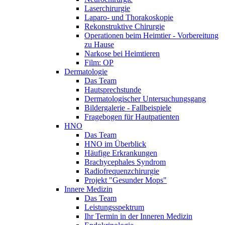
Laserchirurgie
Laparo- und Thorakoskopie
Rekonstruktive Chirurgie
Operationen beim Heimtier - Vorbereitung
zu Hause
Narkose bei Heimtieren
Film: OP
Dermatologie
Das Team
Hautsprechstunde
Dermatologischer Untersuchungsgang
Bildergalerie - Fallbeispiele
Fragebogen für Hautpatienten
HNO
Das Team
HNO im Überblick
Häufige Erkrankungen
Brachycephales Syndrom
Radiofrequenzchirurgie
Projekt "Gesunder Mops"
Innere Medizin
Das Team
Leistungsspektrum
Ihr Termin in der Inneren Medizin