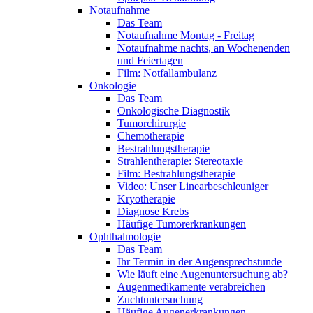
Notaufnahme
Das Team
Notaufnahme Montag - Freitag
Notaufnahme nachts, an Wochenenden
und Feiertagen
Film: Notfallambulanz
Onkologie
Das Team
Onkologische Diagnostik
Tumorchirurgie
Chemotherapie
Bestrahlungstherapie
Strahlentherapie: Stereotaxie
Film: Bestrahlungstherapie
Video: Unser Linearbeschleuniger
Kryotherapie
Diagnose Krebs
Häufige Tumorerkrankungen
Ophthalmologie
Das Team
Ihr Termin in der Augensprechstunde
Wie läuft eine Augenuntersuchung ab?
Augenmedikamente verabreichen
Zuchtuntersuchung
Häufige Augenerkrankungen