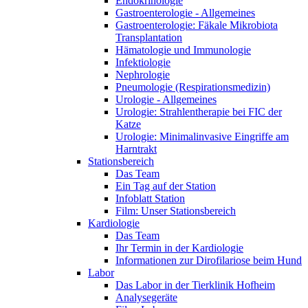
Endokrinologie
Gastroenterologie - Allgemeines
Gastroenterologie: Fäkale Mikrobiota
Transplantation
Hämatologie und Immunologie
Infektiologie
Nephrologie
Pneumologie (Respirationsmedizin)
Urologie - Allgemeines
Urologie: Strahlentherapie bei FIC der
Katze
Urologie: Minimalinvasive Eingriffe am
Harntrakt
Stationsbereich
Das Team
Ein Tag auf der Station
Infoblatt Station
Film: Unser Stationsbereich
Kardiologie
Das Team
Ihr Termin in der Kardiologie
Informationen zur Dirofilariose beim Hund
Labor
Das Labor in der Tierklinik Hofheim
Analysegeräte