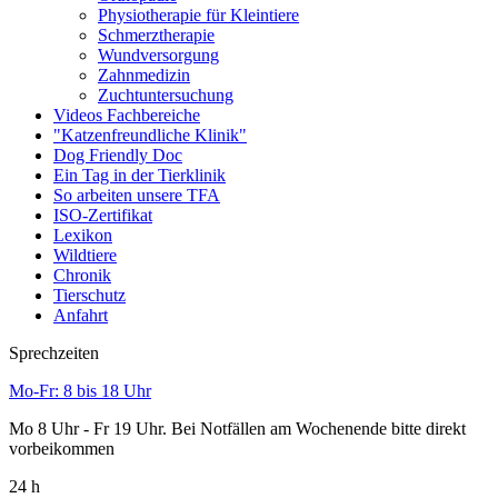
Physiotherapie für Kleintiere
Schmerztherapie
Wundversorgung
Zahnmedizin
Zuchtuntersuchung
Videos Fachbereiche
"Katzenfreundliche Klinik"
Dog Friendly Doc
Ein Tag in der Tierklinik
So arbeiten unsere TFA
ISO-Zertifikat
Lexikon
Wildtiere
Chronik
Tierschutz
Anfahrt
Sprechzeiten
Mo-Fr: 8 bis 18 Uhr
Mo 8 Uhr - Fr 19 Uhr. Bei Notfällen am Wochenende bitte direkt
vorbeikommen
24 h