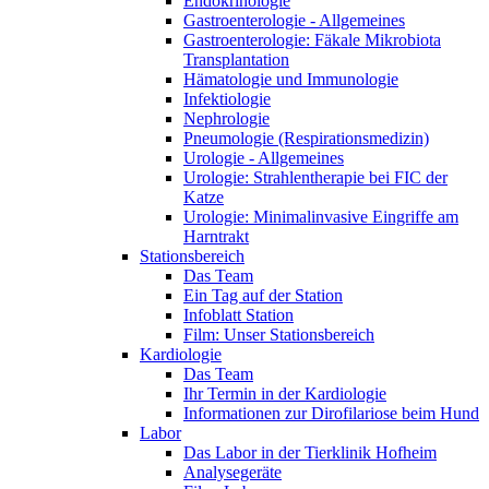
Endokrinologie
Gastroenterologie - Allgemeines
Gastroenterologie: Fäkale Mikrobiota
Transplantation
Hämatologie und Immunologie
Infektiologie
Nephrologie
Pneumologie (Respirationsmedizin)
Urologie - Allgemeines
Urologie: Strahlentherapie bei FIC der
Katze
Urologie: Minimalinvasive Eingriffe am
Harntrakt
Stationsbereich
Das Team
Ein Tag auf der Station
Infoblatt Station
Film: Unser Stationsbereich
Kardiologie
Das Team
Ihr Termin in der Kardiologie
Informationen zur Dirofilariose beim Hund
Labor
Das Labor in der Tierklinik Hofheim
Analysegeräte