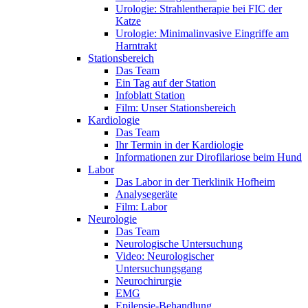
Urologie: Strahlentherapie bei FIC der
Katze
Urologie: Minimalinvasive Eingriffe am
Harntrakt
Stationsbereich
Das Team
Ein Tag auf der Station
Infoblatt Station
Film: Unser Stationsbereich
Kardiologie
Das Team
Ihr Termin in der Kardiologie
Informationen zur Dirofilariose beim Hund
Labor
Das Labor in der Tierklinik Hofheim
Analysegeräte
Film: Labor
Neurologie
Das Team
Neurologische Untersuchung
Video: Neurologischer
Untersuchungsgang
Neurochirurgie
EMG
Epilepsie-Behandlung