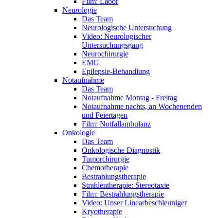
Film: Labor
Neurologie
Das Team
Neurologische Untersuchung
Video: Neurologischer
Untersuchungsgang
Neurochirurgie
EMG
Epilepsie-Behandlung
Notaufnahme
Das Team
Notaufnahme Montag - Freitag
Notaufnahme nachts, an Wochenenden
und Feiertagen
Film: Notfallambulanz
Onkologie
Das Team
Onkologische Diagnostik
Tumorchirurgie
Chemotherapie
Bestrahlungstherapie
Strahlentherapie: Stereotaxie
Film: Bestrahlungstherapie
Video: Unser Linearbeschleuniger
Kryotherapie