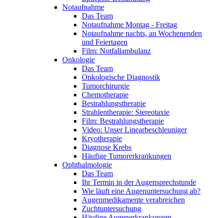
Notaufnahme
Das Team
Notaufnahme Montag - Freitag
Notaufnahme nachts, an Wochenenden
und Feiertagen
Film: Notfallambulanz
Onkologie
Das Team
Onkologische Diagnostik
Tumorchirurgie
Chemotherapie
Bestrahlungstherapie
Strahlentherapie: Stereotaxie
Film: Bestrahlungstherapie
Video: Unser Linearbeschleuniger
Kryotherapie
Diagnose Krebs
Häufige Tumorerkrankungen
Ophthalmologie
Das Team
Ihr Termin in der Augensprechstunde
Wie läuft eine Augenuntersuchung ab?
Augenmedikamente verabreichen
Zuchtuntersuchung
Häufige Augenerkrankungen