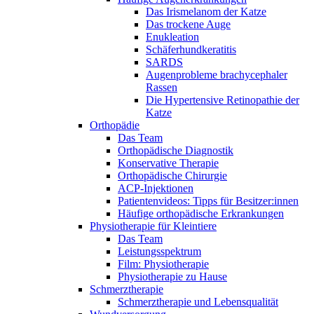
Das Irismelanom der Katze
Das trockene Auge
Enukleation
Schäferhundkeratitis
SARDS
Augenprobleme brachycephaler
Rassen
Die Hypertensive Retinopathie der
Katze
Orthopädie
Das Team
Orthopädische Diagnostik
Konservative Therapie
Orthopädische Chirurgie
ACP-Injektionen
Patientenvideos: Tipps für Besitzer:innen
Häufige orthopädische Erkrankungen
Physiotherapie für Kleintiere
Das Team
Leistungsspektrum
Film: Physiotherapie
Physiotherapie zu Hause
Schmerztherapie
Schmerztherapie und Lebensqualität