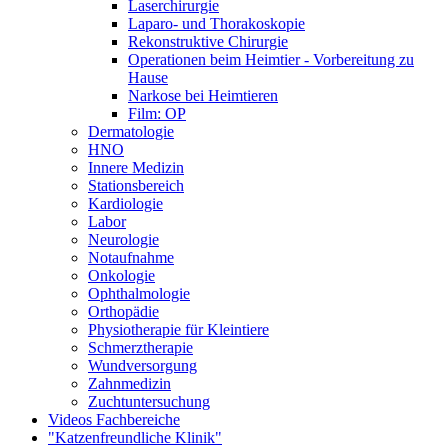
Laserchirurgie
Laparo- und Thorakoskopie
Rekonstruktive Chirurgie
Operationen beim Heimtier - Vorbereitung zu
Hause
Narkose bei Heimtieren
Film: OP
Dermatologie
HNO
Innere Medizin
Stationsbereich
Kardiologie
Labor
Neurologie
Notaufnahme
Onkologie
Ophthalmologie
Orthopädie
Physiotherapie für Kleintiere
Schmerztherapie
Wundversorgung
Zahnmedizin
Zuchtuntersuchung
Videos Fachbereiche
"Katzenfreundliche Klinik"