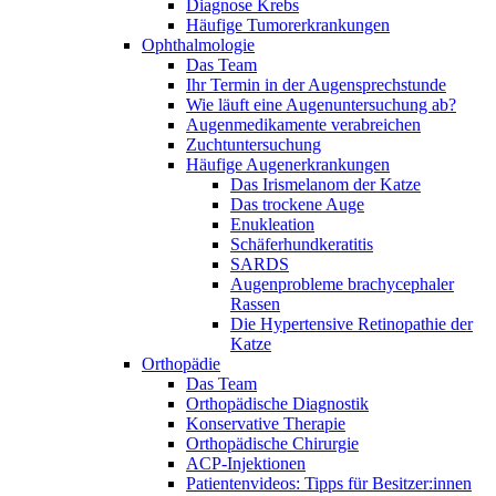
Diagnose Krebs
Häufige Tumorerkrankungen
Ophthalmologie
Das Team
Ihr Termin in der Augensprechstunde
Wie läuft eine Augenuntersuchung ab?
Augenmedikamente verabreichen
Zuchtuntersuchung
Häufige Augenerkrankungen
Das Irismelanom der Katze
Das trockene Auge
Enukleation
Schäferhundkeratitis
SARDS
Augenprobleme brachycephaler
Rassen
Die Hypertensive Retinopathie der
Katze
Orthopädie
Das Team
Orthopädische Diagnostik
Konservative Therapie
Orthopädische Chirurgie
ACP-Injektionen
Patientenvideos: Tipps für Besitzer:innen