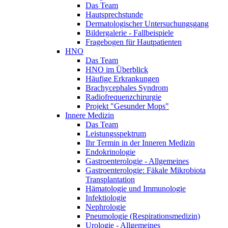
Das Team
Hautsprechstunde
Dermatologischer Untersuchungsgang
Bildergalerie - Fallbeispiele
Fragebogen für Hautpatienten
HNO
Das Team
HNO im Überblick
Häufige Erkrankungen
Brachycephales Syndrom
Radiofrequenzchirurgie
Projekt "Gesunder Mops"
Innere Medizin
Das Team
Leistungsspektrum
Ihr Termin in der Inneren Medizin
Endokrinologie
Gastroenterologie - Allgemeines
Gastroenterologie: Fäkale Mikrobiota
Transplantation
Hämatologie und Immunologie
Infektiologie
Nephrologie
Pneumologie (Respirationsmedizin)
Urologie - Allgemeines