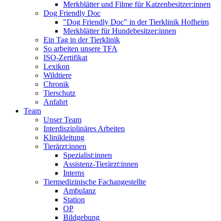
Merkblätter und Filme für Katzenbesitzer:innen
Dog Friendly Doc
"Dog Friendly Doc" in der Tierklinik Hofheim
Merkblätter für Hundebesitzer:innen
Ein Tag in der Tierklinik
So arbeiten unsere TFA
ISO-Zertifikat
Lexikon
Wildtiere
Chronik
Tierschutz
Anfahrt
Team
Unser Team
Interdisziplinäres Arbeiten
Klinikleitung
Tierärzt:innen
Spezialist:innen
Assistenz-Tierärzt:innen
Interns
Tiermedizinische Fachangestellte
Ambulanz
Station
OP
Bildgebung