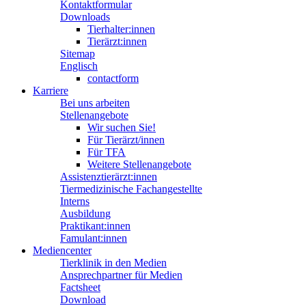
Kontaktformular
Downloads
Tierhalter:innen
Tierärzt:innen
Sitemap
Englisch
contactform
Karriere
Bei uns arbeiten
Stellenangebote
Wir suchen Sie!
Für Tierärzt/innen
Für TFA
Weitere Stellenangebote
Assistenztierärzt:innen
Tiermedizinische Fachangestellte
Interns
Ausbildung
Praktikant:innen
Famulant:innen
Mediencenter
Tierklinik in den Medien
Ansprechpartner für Medien
Factsheet
Download