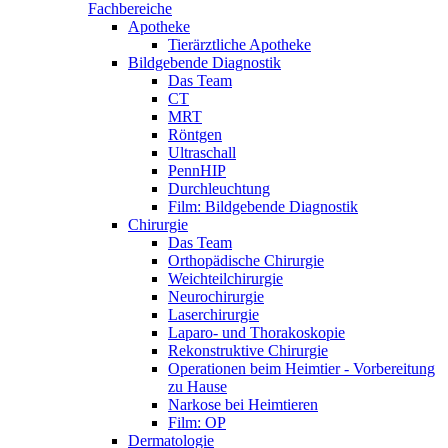
Fachbereiche
Apotheke
Tierärztliche Apotheke
Bildgebende Diagnostik
Das Team
CT
MRT
Röntgen
Ultraschall
PennHIP
Durchleuchtung
Film: Bildgebende Diagnostik
Chirurgie
Das Team
Orthopädische Chirurgie
Weichteilchirurgie
Neurochirurgie
Laserchirurgie
Laparo- und Thorakoskopie
Rekonstruktive Chirurgie
Operationen beim Heimtier - Vorbereitung
zu Hause
Narkose bei Heimtieren
Film: OP
Dermatologie