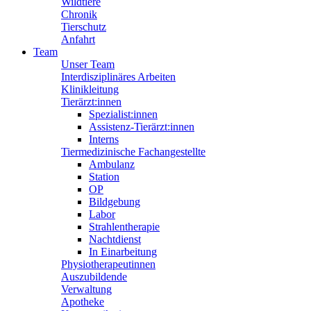
Wildtiere
Chronik
Tierschutz
Anfahrt
Team
Unser Team
Interdisziplinäres Arbeiten
Klinikleitung
Tierärzt:innen
Spezialist:innen
Assistenz-Tierärzt:innen
Interns
Tiermedizinische Fachangestellte
Ambulanz
Station
OP
Bildgebung
Labor
Strahlentherapie
Nachtdienst
In Einarbeitung
Physiotherapeutinnen
Auszubildende
Verwaltung
Apotheke