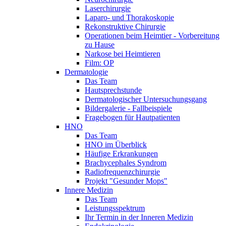
Laserchirurgie
Laparo- und Thorakoskopie
Rekonstruktive Chirurgie
Operationen beim Heimtier - Vorbereitung
zu Hause
Narkose bei Heimtieren
Film: OP
Dermatologie
Das Team
Hautsprechstunde
Dermatologischer Untersuchungsgang
Bildergalerie - Fallbeispiele
Fragebogen für Hautpatienten
HNO
Das Team
HNO im Überblick
Häufige Erkrankungen
Brachycephales Syndrom
Radiofrequenzchirurgie
Projekt "Gesunder Mops"
Innere Medizin
Das Team
Leistungsspektrum
Ihr Termin in der Inneren Medizin