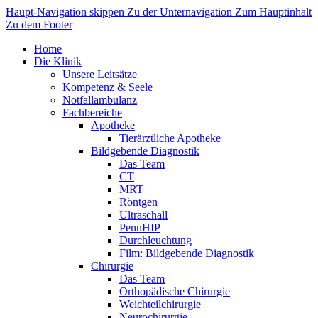
Haupt-Navigation skippen
Zu der Unternavigation
Zum Hauptinhalt
Zu dem Footer
Home
Die Klinik
Unsere Leitsätze
Kompetenz & Seele
Notfallambulanz
Fachbereiche
Apotheke
Tierärztliche Apotheke
Bildgebende Diagnostik
Das Team
CT
MRT
Röntgen
Ultraschall
PennHIP
Durchleuchtung
Film: Bildgebende Diagnostik
Chirurgie
Das Team
Orthopädische Chirurgie
Weichteilchirurgie
Neurochirurgie