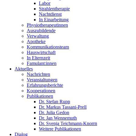
Labor
Strahlentherapie
Nachtdienst
In Einarbeitung
Physiotherapeutinnen
Auszubildende
Verwaltung
Apotheke
Kommunikationsteam
Hauswirtschaft
In Elternzeit
Famulant:innen
Aktuelles
Nachrichten
Veranstaltungen
Erfahrungsberichte
Kooperationen
Publikationen
Dr. Stefan Rupp
Dr. Markus Tassani-Prell
Dr. Julia Gedon
Dr. Jan Wennemuth
Dr. Svenja Teichmann-Knorrn
Weitere Publikationen
Dialog