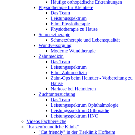
Häufige orthopädische Erkrankungen
Physiotherapie für Kleintiere
Das Team
Leistungsspektrum
Film: Physiotherapie
Physiotherapie zu Hause
Schmerztherapie
Schmerztherapie und Lebensqualität
Wundversorgung
Moderne Wundtherapie
Zahnmedizin
Das Team
Leistungsspektrum
Film: Zahnmedizin
Zahn-Ops beim Heimtier - Vorbereitung zu
Hause
Narkose bei Heimtieren
Zuchtuntersuchung
Das Team
Leistungsspektrum Ophthalmologie
Leistungsspektrum Orthopädie
Leistungsspektrum HNO
Videos Fachbereiche
"Katzenfreundliche Klinik"
"Cat friendly" in der Tierklinik Hofheim