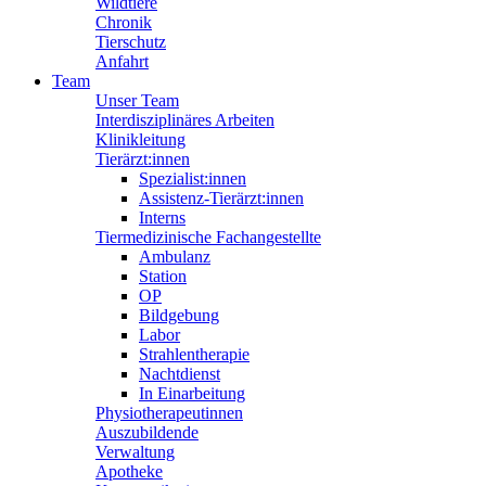
Wildtiere
Chronik
Tierschutz
Anfahrt
Team
Unser Team
Interdisziplinäres Arbeiten
Klinikleitung
Tierärzt:innen
Spezialist:innen
Assistenz-Tierärzt:innen
Interns
Tiermedizinische Fachangestellte
Ambulanz
Station
OP
Bildgebung
Labor
Strahlentherapie
Nachtdienst
In Einarbeitung
Physiotherapeutinnen
Auszubildende
Verwaltung
Apotheke