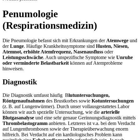
Penumologie
(Respirationsmedizin)
Die Pneumologie befasst sich mit Erkrankungen der
Atemwege
und
der
Lunge
. Häufige Krankheitssymptome sind
Husten, Niesen,
Atemnot, erhöhte Atemfrequenz, Nasenausfluss
oder
Leistungsschwäche
. Auch unspezifische Symptome wie
Unruhe
oder verminderte Belastbarkeit
können auf Atemprobleme
hinweisen.
Diagnostik
Die Diagnostik umfasst häufig B
lutuntersuchungen,
Röntgenaufnahmen
des Brustkorbes sowie
Kotuntersuchungen
(z. B. auf Lungenwürmer). Durch unser vollausgestattetes Labor
können wir auch spezielle Untersuchung, wie die
arterielle
Blutgasanalyse
und eine sehr genaue Gerinnungsdiagnostik mittels
Thrombelastogramm
anbieten. Letzteres ist v.a. bei dem Verdacht
auf Lungenthrombosen sowie der Therapieüberwachung enorm
hilfreich. Bei Verdacht auf ein kardiologisches Problem kann