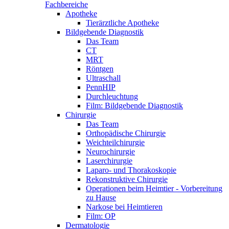
Fachbereiche
Apotheke
Tierärztliche Apotheke
Bildgebende Diagnostik
Das Team
CT
MRT
Röntgen
Ultraschall
PennHIP
Durchleuchtung
Film: Bildgebende Diagnostik
Chirurgie
Das Team
Orthopädische Chirurgie
Weichteilchirurgie
Neurochirurgie
Laserchirurgie
Laparo- und Thorakoskopie
Rekonstruktive Chirurgie
Operationen beim Heimtier - Vorbereitung
zu Hause
Narkose bei Heimtieren
Film: OP
Dermatologie