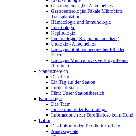
Endokrinologie
Gastroenterologie - Allgemeines
Gastroenterologie: Fäkale Mikrobiota
Transplantation
Hämatologie und Immunologie
Infektiologie
Nephrologie
Pneumologie (Respirationsmedizin)
Urologie - Allgemeines
Urologie: Strahlentherapie bei FIC der
Katze
Urologie: Minimalinvasive Eingriffe am
Harntrakt
Stationsbereich
Das Team
Ein Tag auf der Station
Infoblatt Station
Film: Unser Stationsbereich
Kardiologie
Das Team
Ihr Termin in der Kardiologie
Informationen zur Dirofilariose beim Hund
Labor
Das Labor in der Tierklinik Hofheim
Analysegeräte