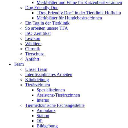
Merkblätter und Filme für Katzenbesitzer:innen
Dog Friendly Doc
"Dog Friendly Doc" in der Tierklinik Hofheim
Merkblätter für Hundebesitzer:innen
Ein Tag in der Tierklinik
So arbeiten unsere TFA
ISO-Zertifikat
Lexikon
Wildtiere
Chronik
Tierschutz
Anfahrt
Team
Unser Team
Interdisziplinäres Arbeiten
Klinikleitung
Tierärzt:innen
Spezialist:innen
Assistenz-Tierärzt:innen
Interns
Tiermedizinische Fachangestellte
Ambulanz
Station
OP
Bildgebung