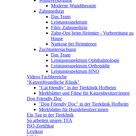
Wundversorgung
Moderne Wundtherapie
Zahnmedizin
Das Team
Leistungsspektrum
Film: Zahnmedizin
Zahn-Ops beim Heimtier - Vorbereitung zu
Hause
Narkose bei Heimtieren
Zuchtuntersuchung
Das Team
Leistungsspektrum Ophthalmologie
Leistungsspektrum Orthopädie
Leistungsspektrum HNO
Videos Fachbereiche
"Katzenfreundliche Klinik"
"Cat friendly" in der Tierklinik Hofheim
Merkblätter und Filme für Katzenbesitzer:innen
Dog Friendly Doc
"Dog Friendly Doc" in der Tierklinik Hofheim
Merkblätter für Hundebesitzer:innen
Ein Tag in der Tierklinik
So arbeiten unsere TFA
ISO-Zertifikat
Lexikon