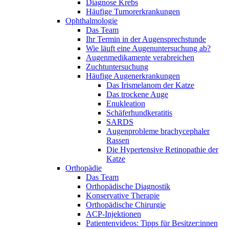
Diagnose Krebs
Häufige Tumorerkrankungen
Ophthalmologie
Das Team
Ihr Termin in der Augensprechstunde
Wie läuft eine Augenuntersuchung ab?
Augenmedikamente verabreichen
Zuchtuntersuchung
Häufige Augenerkrankungen
Das Irismelanom der Katze
Das trockene Auge
Enukleation
Schäferhundkeratitis
SARDS
Augenprobleme brachycephaler
Rassen
Die Hypertensive Retinopathie der
Katze
Orthopädie
Das Team
Orthopädische Diagnostik
Konservative Therapie
Orthopädische Chirurgie
ACP-Injektionen
Patientenvideos: Tipps für Besitzer:innen