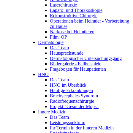
Laserchirurgie
Laparo- und Thorakoskopie
Rekonstruktive Chirurgie
Operationen beim Heimtier - Vorbereitung
zu Hause
Narkose bei Heimtieren
Film: OP
Dermatologie
Das Team
Hautsprechstunde
Dermatologischer Untersuchungsgang
Bildergalerie - Fallbeispiele
Fragebogen für Hautpatienten
HNO
Das Team
HNO im Überblick
Häufige Erkrankungen
Brachycephales Syndrom
Radiofrequenzchirurgie
Projekt "Gesunder Mops"
Innere Medizin
Das Team
Leistungsspektrum
Ihr Termin in der Inneren Medizin