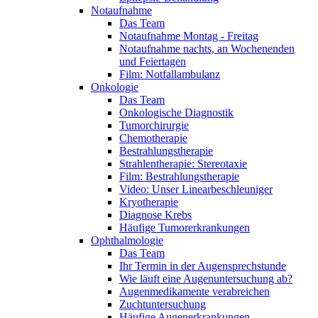
Notaufnahme
Das Team
Notaufnahme Montag - Freitag
Notaufnahme nachts, an Wochenenden
und Feiertagen
Film: Notfallambulanz
Onkologie
Das Team
Onkologische Diagnostik
Tumorchirurgie
Chemotherapie
Bestrahlungstherapie
Strahlentherapie: Stereotaxie
Film: Bestrahlungstherapie
Video: Unser Linearbeschleuniger
Kryotherapie
Diagnose Krebs
Häufige Tumorerkrankungen
Ophthalmologie
Das Team
Ihr Termin in der Augensprechstunde
Wie läuft eine Augenuntersuchung ab?
Augenmedikamente verabreichen
Zuchtuntersuchung
Häufige Augenerkrankungen