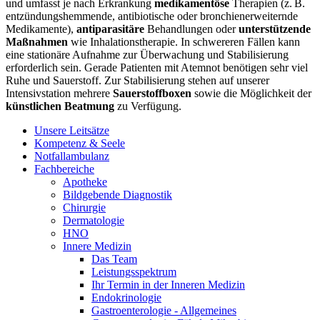
und umfasst je nach Erkrankung
medikamentöse
Therapien (z. B.
entzündungshemmende, antibiotische oder bronchienerweiternde
Medikamente),
antiparasitäre
Behandlungen oder
unterstützende
Maßnahmen
wie Inhalationstherapie. In schwereren Fällen kann
eine stationäre Aufnahme zur Überwachung und Stabilisierung
erforderlich sein. Gerade Patienten mit Atemnot benötigen sehr viel
Ruhe und Sauerstoff. Zur Stabilisierung stehen auf unserer
Intensivstation mehrere
Sauerstoffboxen
sowie die Möglichkeit der
künstlichen Beatmung
zu Verfügung.
Unsere Leitsätze
Kompetenz & Seele
Notfallambulanz
Fachbereiche
Apotheke
Bildgebende Diagnostik
Chirurgie
Dermatologie
HNO
Innere Medizin
Das Team
Leistungsspektrum
Ihr Termin in der Inneren Medizin
Endokrinologie
Gastroenterologie - Allgemeines