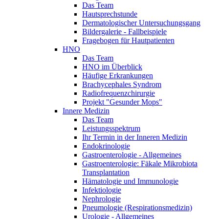
Das Team
Hautsprechstunde
Dermatologischer Untersuchungsgang
Bildergalerie - Fallbeispiele
Fragebogen für Hautpatienten
HNO
Das Team
HNO im Überblick
Häufige Erkrankungen
Brachycephales Syndrom
Radiofrequenzchirurgie
Projekt "Gesunder Mops"
Innere Medizin
Das Team
Leistungsspektrum
Ihr Termin in der Inneren Medizin
Endokrinologie
Gastroenterologie - Allgemeines
Gastroenterologie: Fäkale Mikrobiota
Transplantation
Hämatologie und Immunologie
Infektiologie
Nephrologie
Pneumologie (Respirationsmedizin)
Urologie - Allgemeines