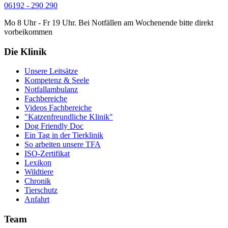
06192 - 290 290
Mo 8 Uhr - Fr 19 Uhr. Bei Notfällen am Wochenende bitte direkt
vorbeikommen
Die Klinik
Unsere Leitsätze
Kompetenz & Seele
Notfallambulanz
Fachbereiche
Videos Fachbereiche
"Katzenfreundliche Klinik"
Dog Friendly Doc
Ein Tag in der Tierklinik
So arbeiten unsere TFA
ISO-Zertifikat
Lexikon
Wildtiere
Chronik
Tierschutz
Anfahrt
Team