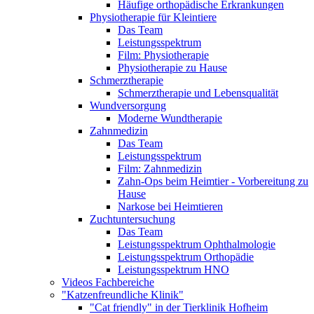
Häufige orthopädische Erkrankungen
Physiotherapie für Kleintiere
Das Team
Leistungsspektrum
Film: Physiotherapie
Physiotherapie zu Hause
Schmerztherapie
Schmerztherapie und Lebensqualität
Wundversorgung
Moderne Wundtherapie
Zahnmedizin
Das Team
Leistungsspektrum
Film: Zahnmedizin
Zahn-Ops beim Heimtier - Vorbereitung zu
Hause
Narkose bei Heimtieren
Zuchtuntersuchung
Das Team
Leistungsspektrum Ophthalmologie
Leistungsspektrum Orthopädie
Leistungsspektrum HNO
Videos Fachbereiche
"Katzenfreundliche Klinik"
"Cat friendly" in der Tierklinik Hofheim