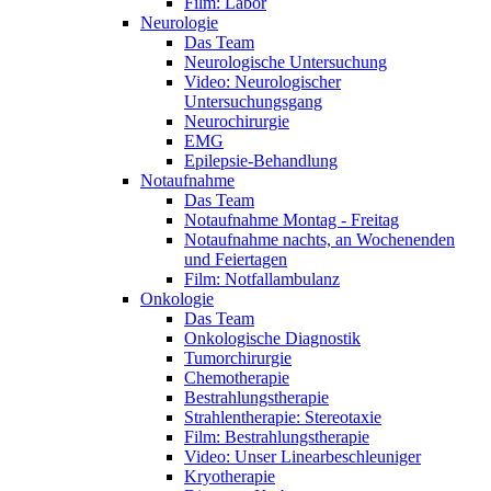
Film: Labor
Neurologie
Das Team
Neurologische Untersuchung
Video: Neurologischer
Untersuchungsgang
Neurochirurgie
EMG
Epilepsie-Behandlung
Notaufnahme
Das Team
Notaufnahme Montag - Freitag
Notaufnahme nachts, an Wochenenden
und Feiertagen
Film: Notfallambulanz
Onkologie
Das Team
Onkologische Diagnostik
Tumorchirurgie
Chemotherapie
Bestrahlungstherapie
Strahlentherapie: Stereotaxie
Film: Bestrahlungstherapie
Video: Unser Linearbeschleuniger
Kryotherapie