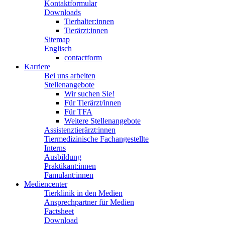
Kontaktformular
Downloads
Tierhalter:innen
Tierärzt:innen
Sitemap
Englisch
contactform
Karriere
Bei uns arbeiten
Stellenangebote
Wir suchen Sie!
Für Tierärzt/innen
Für TFA
Weitere Stellenangebote
Assistenztierärzt:innen
Tiermedizinische Fachangestellte
Interns
Ausbildung
Praktikant:innen
Famulant:innen
Mediencenter
Tierklinik in den Medien
Ansprechpartner für Medien
Factsheet
Download