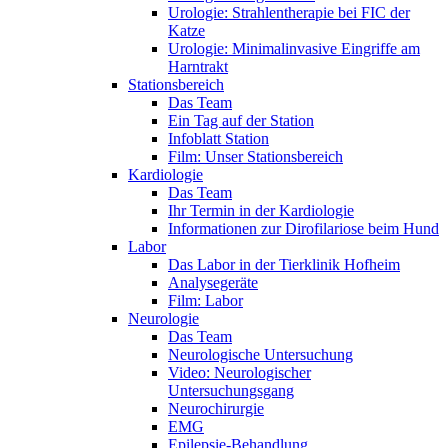
Urologie: Strahlentherapie bei FIC der
Katze
Urologie: Minimalinvasive Eingriffe am
Harntrakt
Stationsbereich
Das Team
Ein Tag auf der Station
Infoblatt Station
Film: Unser Stationsbereich
Kardiologie
Das Team
Ihr Termin in der Kardiologie
Informationen zur Dirofilariose beim Hund
Labor
Das Labor in der Tierklinik Hofheim
Analysegeräte
Film: Labor
Neurologie
Das Team
Neurologische Untersuchung
Video: Neurologischer
Untersuchungsgang
Neurochirurgie
EMG
Epilepsie-Behandlung