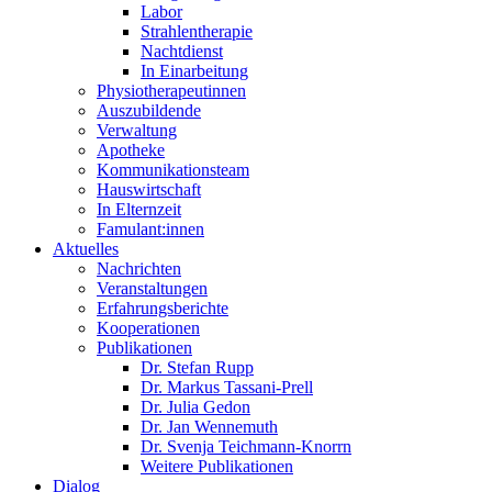
Labor
Strahlentherapie
Nachtdienst
In Einarbeitung
Physiotherapeutinnen
Auszubildende
Verwaltung
Apotheke
Kommunikationsteam
Hauswirtschaft
In Elternzeit
Famulant:innen
Aktuelles
Nachrichten
Veranstaltungen
Erfahrungsberichte
Kooperationen
Publikationen
Dr. Stefan Rupp
Dr. Markus Tassani-Prell
Dr. Julia Gedon
Dr. Jan Wennemuth
Dr. Svenja Teichmann-Knorrn
Weitere Publikationen
Dialog