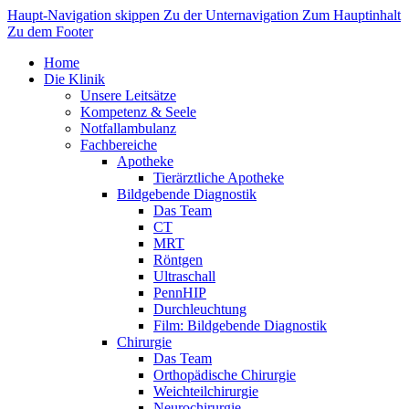
Haupt-Navigation skippen
Zu der Unternavigation
Zum Hauptinhalt
Zu dem Footer
Home
Die Klinik
Unsere Leitsätze
Kompetenz & Seele
Notfallambulanz
Fachbereiche
Apotheke
Tierärztliche Apotheke
Bildgebende Diagnostik
Das Team
CT
MRT
Röntgen
Ultraschall
PennHIP
Durchleuchtung
Film: Bildgebende Diagnostik
Chirurgie
Das Team
Orthopädische Chirurgie
Weichteilchirurgie
Neurochirurgie