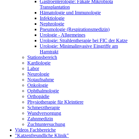
Gastroenterologie: Fäkale Mikrobiota
Transplantation
Hämatologie und Immunologie
Infektiologie
Nephrologie
Pneumologie (Respirationsmedizin)
Urologie - Allgemeines
Urologie: Strahlentherapie bei FIC der Katze
Urologie: Minimalinvasive Eingriffe am
Harntrakt
Stationsbereich
Kardiologie
Labor
Neurologie
Notaufnahme
Onkologie
Ophthalmologie
Orthopädie
Physiotherapie für Kleintiere
Schmerztherapie
Wundversorgung
Zahnmedizin
Zuchtuntersuchung
Videos Fachbereiche
"Katzenfreundliche Klinik"