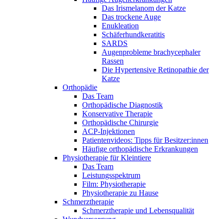
Das Irismelanom der Katze
Das trockene Auge
Enukleation
Schäferhundkeratitis
SARDS
Augenprobleme brachycephaler
Rassen
Die Hypertensive Retinopathie der
Katze
Orthopädie
Das Team
Orthopädische Diagnostik
Konservative Therapie
Orthopädische Chirurgie
ACP-Injektionen
Patientenvideos: Tipps für Besitzer:innen
Häufige orthopädische Erkrankungen
Physiotherapie für Kleintiere
Das Team
Leistungsspektrum
Film: Physiotherapie
Physiotherapie zu Hause
Schmerztherapie
Schmerztherapie und Lebensqualität