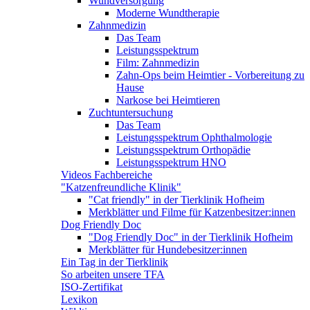
Wundversorgung
Moderne Wundtherapie
Zahnmedizin
Das Team
Leistungsspektrum
Film: Zahnmedizin
Zahn-Ops beim Heimtier - Vorbereitung zu
Hause
Narkose bei Heimtieren
Zuchtuntersuchung
Das Team
Leistungsspektrum Ophthalmologie
Leistungsspektrum Orthopädie
Leistungsspektrum HNO
Videos Fachbereiche
"Katzenfreundliche Klinik"
"Cat friendly" in der Tierklinik Hofheim
Merkblätter und Filme für Katzenbesitzer:innen
Dog Friendly Doc
"Dog Friendly Doc" in der Tierklinik Hofheim
Merkblätter für Hundebesitzer:innen
Ein Tag in der Tierklinik
So arbeiten unsere TFA
ISO-Zertifikat
Lexikon