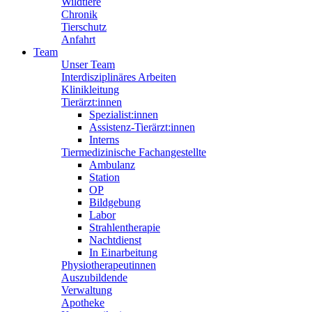
Wildtiere
Chronik
Tierschutz
Anfahrt
Team
Unser Team
Interdisziplinäres Arbeiten
Klinikleitung
Tierärzt:innen
Spezialist:innen
Assistenz-Tierärzt:innen
Interns
Tiermedizinische Fachangestellte
Ambulanz
Station
OP
Bildgebung
Labor
Strahlentherapie
Nachtdienst
In Einarbeitung
Physiotherapeutinnen
Auszubildende
Verwaltung
Apotheke