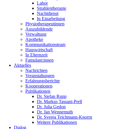
Labor
Strahlentherapie
Nachtdienst
In Einarbeitung
Physiotherapeutinnen
Auszubildende
Verwaltung
Apotheke
Kommunikationsteam
Hauswirtschaft
In Elternzeit
Famulant:innen
Aktuelles
Nachrichten
Veranstaltungen
Erfahrungsberichte
Kooperationen
Publikationen
Dr. Stefan Rupp
Dr. Markus Tassani-Prell
Dr. Julia Gedon
Dr. Jan Wennemuth
Dr. Svenja Teichmann-Knorrn
Weitere Publikationen
Dialog