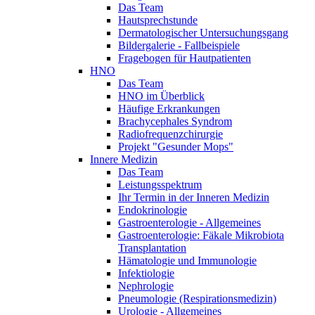
Das Team
Hautsprechstunde
Dermatologischer Untersuchungsgang
Bildergalerie - Fallbeispiele
Fragebogen für Hautpatienten
HNO
Das Team
HNO im Überblick
Häufige Erkrankungen
Brachycephales Syndrom
Radiofrequenzchirurgie
Projekt "Gesunder Mops"
Innere Medizin
Das Team
Leistungsspektrum
Ihr Termin in der Inneren Medizin
Endokrinologie
Gastroenterologie - Allgemeines
Gastroenterologie: Fäkale Mikrobiota
Transplantation
Hämatologie und Immunologie
Infektiologie
Nephrologie
Pneumologie (Respirationsmedizin)
Urologie - Allgemeines