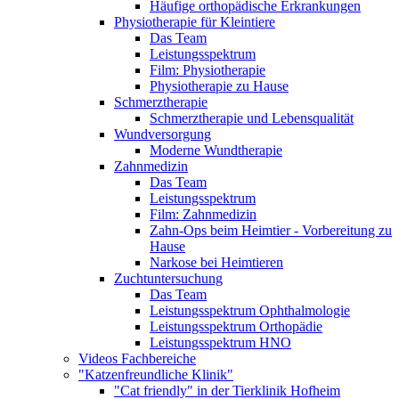
Häufige orthopädische Erkrankungen
Physiotherapie für Kleintiere
Das Team
Leistungsspektrum
Film: Physiotherapie
Physiotherapie zu Hause
Schmerztherapie
Schmerztherapie und Lebensqualität
Wundversorgung
Moderne Wundtherapie
Zahnmedizin
Das Team
Leistungsspektrum
Film: Zahnmedizin
Zahn-Ops beim Heimtier - Vorbereitung zu
Hause
Narkose bei Heimtieren
Zuchtuntersuchung
Das Team
Leistungsspektrum Ophthalmologie
Leistungsspektrum Orthopädie
Leistungsspektrum HNO
Videos Fachbereiche
"Katzenfreundliche Klinik"
"Cat friendly" in der Tierklinik Hofheim