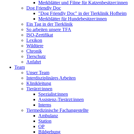
Merkblätter und Filme für Katzenbesitzer:innen
Dog Friendly Doc
"Dog Friendly Doc" in der Tierklinik Hofheim
Merkblätter für Hundebesitzer:innen
Ein Tag in der Tierklinik
So arbeiten unsere TFA
ISO-Zertifikat
Lexikon
Wildtiere
Chronik
Tierschutz
Anfahrt
Team
Unser Team
Interdisziplinäres Arbeiten
Klinikleitung
Tierärzt:innen
Spezialist:innen
Assistenz-Tierärzt:innen
Interns
Tiermedizinische Fachangestellte
Ambulanz
Station
OP
Bildgebung