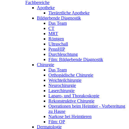
Fachbereiche
Apotheke
Tierärztliche Apotheke
Bildgebende Diagnostik
Das Team
CT
MRT
Röntgen
Ultraschall
PennHIP
Durchleuchtung
Film: Bildgebende Diagnostik
Chirurgie
Das Team
Orthopädische Chirurgie
Weichteilchirurgie
Neurochirurgie
Laserchirurgie
Laparo- und Thorakoskopie
Rekonstruktive Chirurgie
Operationen beim Heimtier - Vorbereitung
zu Hause
Narkose bei Heimtieren
Film: OP
Dermatologie