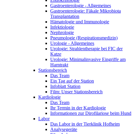
Endokrinologie
Gastroenterologie - Allgemeines
Gastroenterologie: Fäkale Mikrobiota
Transplantation
Hämatologie und Immunologie
Infektiologie
Nephrologie
Pneumologie (Respirationsmedizin)
Urologie - Allgemeines
Urologie: Strahlentherapie bei FIC der
Katze
Urologie: Minimalinvasive Eingriffe am
Harntrakt
Stationsbereich
Das Team
Ein Tag auf der Station
Infoblatt Station
Film: Unser Stationsbereich
Kardiologie
Das Team
Ihr Termin in der Kardiologie
Informationen zur Dirofilariose beim Hund
Labor
Das Labor in der Tierklinik Hofheim
Analysegeräte