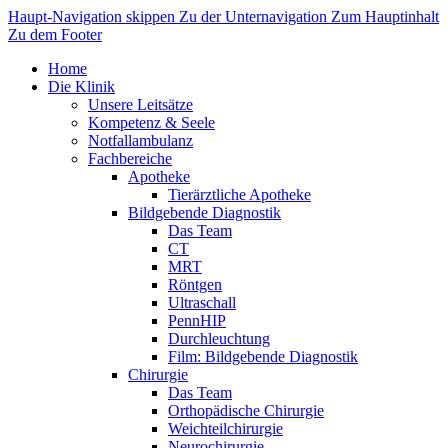
Haupt-Navigation skippen
Zu der Unternavigation
Zum Hauptinhalt
Zu dem Footer
Home
Die Klinik
Unsere Leitsätze
Kompetenz & Seele
Notfallambulanz
Fachbereiche
Apotheke
Tierärztliche Apotheke
Bildgebende Diagnostik
Das Team
CT
MRT
Röntgen
Ultraschall
PennHIP
Durchleuchtung
Film: Bildgebende Diagnostik
Chirurgie
Das Team
Orthopädische Chirurgie
Weichteilchirurgie
Neurochirurgie