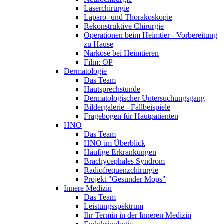
Laserchirurgie
Laparo- und Thorakoskopie
Rekonstruktive Chirurgie
Operationen beim Heimtier - Vorbereitung
zu Hause
Narkose bei Heimtieren
Film: OP
Dermatologie
Das Team
Hautsprechstunde
Dermatologischer Untersuchungsgang
Bildergalerie - Fallbeispiele
Fragebogen für Hautpatienten
HNO
Das Team
HNO im Überblick
Häufige Erkrankungen
Brachycephales Syndrom
Radiofrequenzchirurgie
Projekt "Gesunder Mops"
Innere Medizin
Das Team
Leistungsspektrum
Ihr Termin in der Inneren Medizin