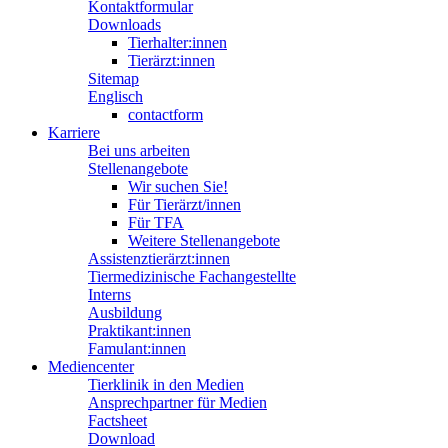
Kontaktformular
Downloads
Tierhalter:innen
Tierärzt:innen
Sitemap
Englisch
contactform
Karriere
Bei uns arbeiten
Stellenangebote
Wir suchen Sie!
Für Tierärzt/innen
Für TFA
Weitere Stellenangebote
Assistenztierärzt:innen
Tiermedizinische Fachangestellte
Interns
Ausbildung
Praktikant:innen
Famulant:innen
Mediencenter
Tierklinik in den Medien
Ansprechpartner für Medien
Factsheet
Download