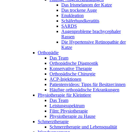
Das Irismelanom der Katze
Das trockene Auge
Enukleation
Schäferhundkeratitis
SARDS
Augenprobleme brachycephaler
Rassen
Die Hypertensive Retinopathie der
Katze
Orthopädie
Das Team
Orthopädische Diagnostik
Konservative Therapie
Orthopädische Chirurgie
ACP-Injektionen
Patientenvideos: Tipps für Besitzer:innen
Häufige orthopädische Erkrankungen
Physiotherapie für Kleintiere
Das Team
Leistungsspektrum
Film: Physiotherapie
Physiotherapie zu Hause
Schmerztherapie
Schmerztherapie und Lebensqualität