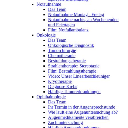
Notaufnahme
Das Team
Notaufnahme Montag - Freitag
Notaufnahme nachts, an Wochenenden
und Feiertagen
Film: Notfallambulanz
Onkologie
Das Team
Onkologische Diagnostik
Tumorchirurgie
Chemotherapie
Bestrahlungstherapie
Strahlentherapie: Stereotaxie
Film: Bestrahlungstherapie
Video: Unser Linearbeschleuniger
Kryotherapie
Diagnose Krebs
Häufige Tumorerkrankungen
Ophthalmologie
Das Team
Ihr Termin in der Augensprechstunde
Wie läuft eine Augenuntersuchung ab?
Augenmedikamente verabreichen
Zuchtuntersuchung
Häufige Augenerkrankungen