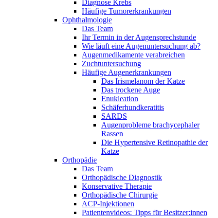
Diagnose Krebs
Häufige Tumorerkrankungen
Ophthalmologie
Das Team
Ihr Termin in der Augensprechstunde
Wie läuft eine Augenuntersuchung ab?
Augenmedikamente verabreichen
Zuchtuntersuchung
Häufige Augenerkrankungen
Das Irismelanom der Katze
Das trockene Auge
Enukleation
Schäferhundkeratitis
SARDS
Augenprobleme brachycephaler
Rassen
Die Hypertensive Retinopathie der
Katze
Orthopädie
Das Team
Orthopädische Diagnostik
Konservative Therapie
Orthopädische Chirurgie
ACP-Injektionen
Patientenvideos: Tipps für Besitzer:innen