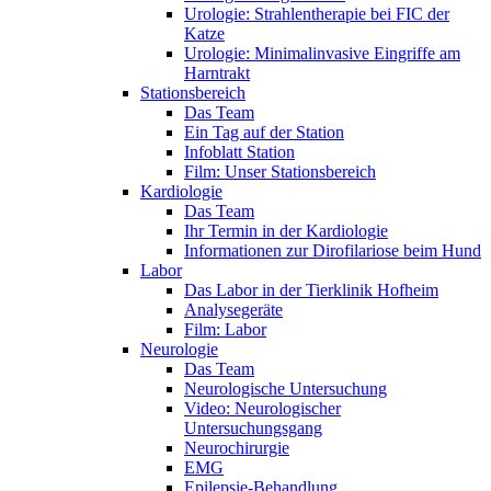
Urologie: Strahlentherapie bei FIC der
Katze
Urologie: Minimalinvasive Eingriffe am
Harntrakt
Stationsbereich
Das Team
Ein Tag auf der Station
Infoblatt Station
Film: Unser Stationsbereich
Kardiologie
Das Team
Ihr Termin in der Kardiologie
Informationen zur Dirofilariose beim Hund
Labor
Das Labor in der Tierklinik Hofheim
Analysegeräte
Film: Labor
Neurologie
Das Team
Neurologische Untersuchung
Video: Neurologischer
Untersuchungsgang
Neurochirurgie
EMG
Epilepsie-Behandlung