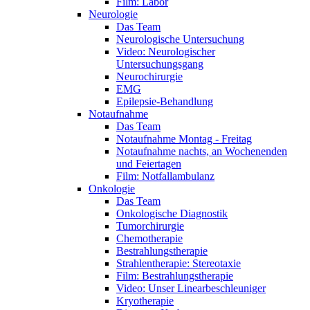
Film: Labor
Neurologie
Das Team
Neurologische Untersuchung
Video: Neurologischer
Untersuchungsgang
Neurochirurgie
EMG
Epilepsie-Behandlung
Notaufnahme
Das Team
Notaufnahme Montag - Freitag
Notaufnahme nachts, an Wochenenden
und Feiertagen
Film: Notfallambulanz
Onkologie
Das Team
Onkologische Diagnostik
Tumorchirurgie
Chemotherapie
Bestrahlungstherapie
Strahlentherapie: Stereotaxie
Film: Bestrahlungstherapie
Video: Unser Linearbeschleuniger
Kryotherapie