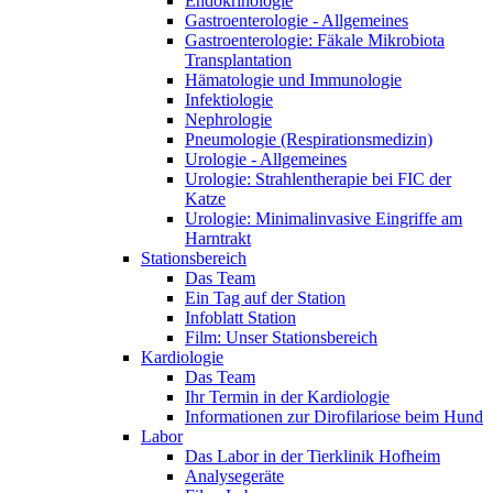
Endokrinologie
Gastroenterologie - Allgemeines
Gastroenterologie: Fäkale Mikrobiota
Transplantation
Hämatologie und Immunologie
Infektiologie
Nephrologie
Pneumologie (Respirationsmedizin)
Urologie - Allgemeines
Urologie: Strahlentherapie bei FIC der
Katze
Urologie: Minimalinvasive Eingriffe am
Harntrakt
Stationsbereich
Das Team
Ein Tag auf der Station
Infoblatt Station
Film: Unser Stationsbereich
Kardiologie
Das Team
Ihr Termin in der Kardiologie
Informationen zur Dirofilariose beim Hund
Labor
Das Labor in der Tierklinik Hofheim
Analysegeräte