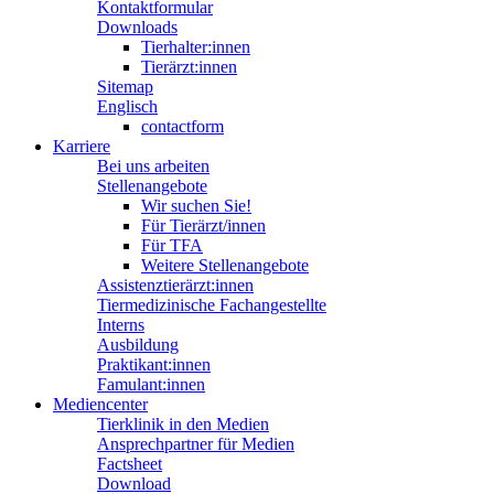
Kontaktformular
Downloads
Tierhalter:innen
Tierärzt:innen
Sitemap
Englisch
contactform
Karriere
Bei uns arbeiten
Stellenangebote
Wir suchen Sie!
Für Tierärzt/innen
Für TFA
Weitere Stellenangebote
Assistenztierärzt:innen
Tiermedizinische Fachangestellte
Interns
Ausbildung
Praktikant:innen
Famulant:innen
Mediencenter
Tierklinik in den Medien
Ansprechpartner für Medien
Factsheet
Download