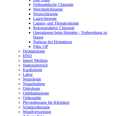
Orthopädische Chirurgie
Weichteilchirurgie
Neurochirurgie
Laserchirurgie
Laparo- und Thorakoskopie
Rekonstruktive Chirurgie
Operationen beim Heimtier - Vorbereitung zu
Hause
Narkose bei Heimtieren
Film: OP
Dermatologie
HNO
Innere Medizin
Stationsbereich
Kardiologie
Labor
Neurologie
Notaufnahme
Onkologie
Ophthalmologie
Orthopädie
Physiotherapie für Kleintiere
Schmerztherapie
Wundversorgung