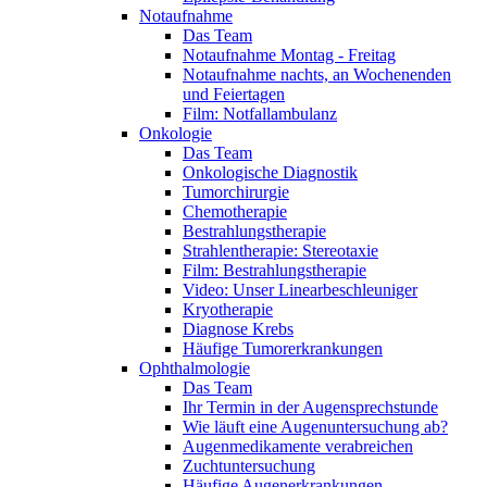
Notaufnahme
Das Team
Notaufnahme Montag - Freitag
Notaufnahme nachts, an Wochenenden
und Feiertagen
Film: Notfallambulanz
Onkologie
Das Team
Onkologische Diagnostik
Tumorchirurgie
Chemotherapie
Bestrahlungstherapie
Strahlentherapie: Stereotaxie
Film: Bestrahlungstherapie
Video: Unser Linearbeschleuniger
Kryotherapie
Diagnose Krebs
Häufige Tumorerkrankungen
Ophthalmologie
Das Team
Ihr Termin in der Augensprechstunde
Wie läuft eine Augenuntersuchung ab?
Augenmedikamente verabreichen
Zuchtuntersuchung
Häufige Augenerkrankungen