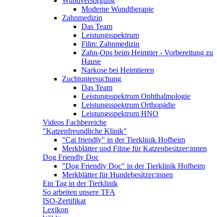
Wundversorgung
Moderne Wundtherapie
Zahnmedizin
Das Team
Leistungsspektrum
Film: Zahnmedizin
Zahn-Ops beim Heimtier - Vorbereitung zu
Hause
Narkose bei Heimtieren
Zuchtuntersuchung
Das Team
Leistungsspektrum Ophthalmologie
Leistungsspektrum Orthopädie
Leistungsspektrum HNO
Videos Fachbereiche
"Katzenfreundliche Klinik"
"Cat friendly" in der Tierklinik Hofheim
Merkblätter und Filme für Katzenbesitzer:innen
Dog Friendly Doc
"Dog Friendly Doc" in der Tierklinik Hofheim
Merkblätter für Hundebesitzer:innen
Ein Tag in der Tierklinik
So arbeiten unsere TFA
ISO-Zertifikat
Lexikon