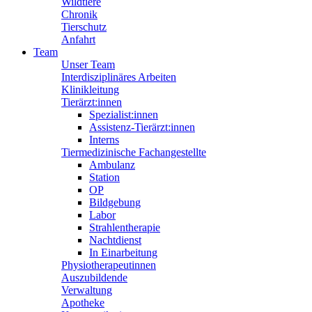
Wildtiere
Chronik
Tierschutz
Anfahrt
Team
Unser Team
Interdisziplinäres Arbeiten
Klinikleitung
Tierärzt:innen
Spezialist:innen
Assistenz-Tierärzt:innen
Interns
Tiermedizinische Fachangestellte
Ambulanz
Station
OP
Bildgebung
Labor
Strahlentherapie
Nachtdienst
In Einarbeitung
Physiotherapeutinnen
Auszubildende
Verwaltung
Apotheke