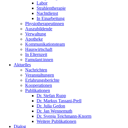
Labor
Strahlentherapie
Nachtdienst
In Einarbeitung
Physiotherapeutinnen
Auszubildende
Verwaltung
Apotheke
Kommunikationsteam
Hauswirtschaft
In Elternzeit
Famulant:innen
Aktuelles
Nachrichten
Veranstaltungen
Erfahrungsberichte
Kooperationen
Publikationen
Dr. Stefan Rupp
Dr. Markus Tassani-Prell
Dr. Julia Gedon
Dr. Jan Wennemuth
Dr. Svenja Teichmann-Knorrn
Weitere Publikationen
Dialog