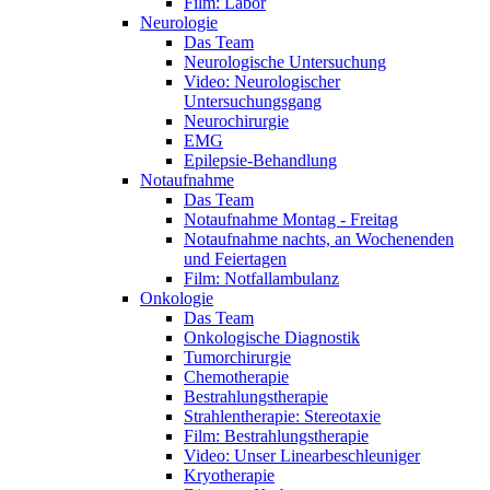
Film: Labor
Neurologie
Das Team
Neurologische Untersuchung
Video: Neurologischer
Untersuchungsgang
Neurochirurgie
EMG
Epilepsie-Behandlung
Notaufnahme
Das Team
Notaufnahme Montag - Freitag
Notaufnahme nachts, an Wochenenden
und Feiertagen
Film: Notfallambulanz
Onkologie
Das Team
Onkologische Diagnostik
Tumorchirurgie
Chemotherapie
Bestrahlungstherapie
Strahlentherapie: Stereotaxie
Film: Bestrahlungstherapie
Video: Unser Linearbeschleuniger
Kryotherapie