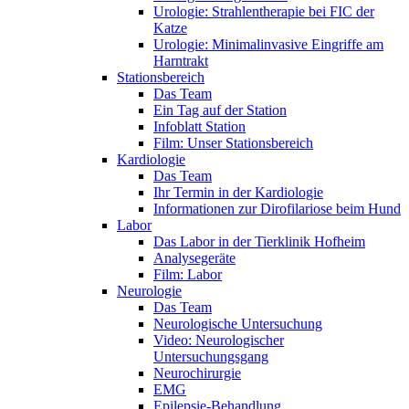
Urologie: Strahlentherapie bei FIC der
Katze
Urologie: Minimalinvasive Eingriffe am
Harntrakt
Stationsbereich
Das Team
Ein Tag auf der Station
Infoblatt Station
Film: Unser Stationsbereich
Kardiologie
Das Team
Ihr Termin in der Kardiologie
Informationen zur Dirofilariose beim Hund
Labor
Das Labor in der Tierklinik Hofheim
Analysegeräte
Film: Labor
Neurologie
Das Team
Neurologische Untersuchung
Video: Neurologischer
Untersuchungsgang
Neurochirurgie
EMG
Epilepsie-Behandlung