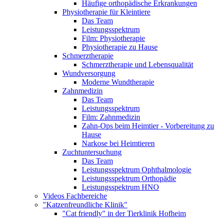
Häufige orthopädische Erkrankungen
Physiotherapie für Kleintiere
Das Team
Leistungsspektrum
Film: Physiotherapie
Physiotherapie zu Hause
Schmerztherapie
Schmerztherapie und Lebensqualität
Wundversorgung
Moderne Wundtherapie
Zahnmedizin
Das Team
Leistungsspektrum
Film: Zahnmedizin
Zahn-Ops beim Heimtier - Vorbereitung zu
Hause
Narkose bei Heimtieren
Zuchtuntersuchung
Das Team
Leistungsspektrum Ophthalmologie
Leistungsspektrum Orthopädie
Leistungsspektrum HNO
Videos Fachbereiche
"Katzenfreundliche Klinik"
"Cat friendly" in der Tierklinik Hofheim