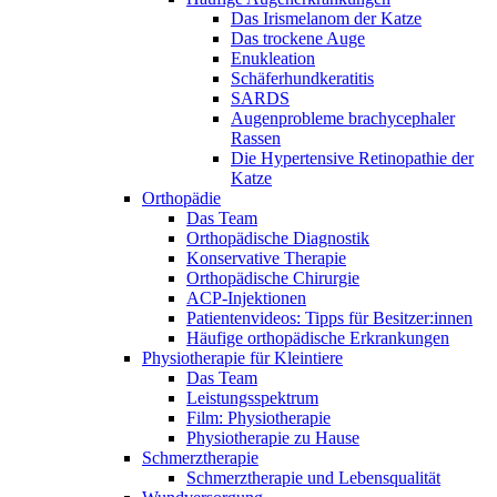
Das Irismelanom der Katze
Das trockene Auge
Enukleation
Schäferhundkeratitis
SARDS
Augenprobleme brachycephaler
Rassen
Die Hypertensive Retinopathie der
Katze
Orthopädie
Das Team
Orthopädische Diagnostik
Konservative Therapie
Orthopädische Chirurgie
ACP-Injektionen
Patientenvideos: Tipps für Besitzer:innen
Häufige orthopädische Erkrankungen
Physiotherapie für Kleintiere
Das Team
Leistungsspektrum
Film: Physiotherapie
Physiotherapie zu Hause
Schmerztherapie
Schmerztherapie und Lebensqualität