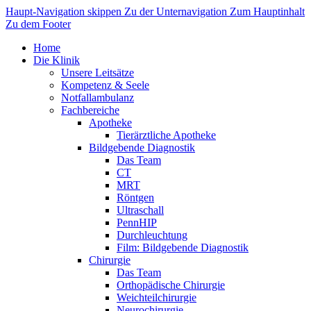
Haupt-Navigation skippen
Zu der Unternavigation
Zum Hauptinhalt
Zu dem Footer
Home
Die Klinik
Unsere Leitsätze
Kompetenz & Seele
Notfallambulanz
Fachbereiche
Apotheke
Tierärztliche Apotheke
Bildgebende Diagnostik
Das Team
CT
MRT
Röntgen
Ultraschall
PennHIP
Durchleuchtung
Film: Bildgebende Diagnostik
Chirurgie
Das Team
Orthopädische Chirurgie
Weichteilchirurgie
Neurochirurgie