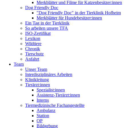
Merkblätter und Filme für Katzenbesitzer:innen
Dog Friendly Doc
"Dog Friendly Doc" in der Tierklinik Hofheim
Merkblätter für Hundebesitzer:innen
Ein Tag in der Tierklinik
So arbeiten unsere TFA
ISO-Zertifikat
Lexikon
Wildtiere
Chronik
Tierschutz
Anfahrt
Team
Unser Team
Interdisziplinäres Arbeiten
Klinikleitung
Tierärzt:innen
Spezialist:innen
Assistenz-Tierärzt:innen
Interns
Tiermedizinische Fachangestellte
Ambulanz
Station
OP
Bildgebung