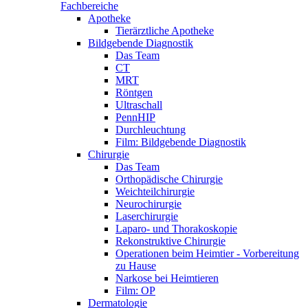
Fachbereiche
Apotheke
Tierärztliche Apotheke
Bildgebende Diagnostik
Das Team
CT
MRT
Röntgen
Ultraschall
PennHIP
Durchleuchtung
Film: Bildgebende Diagnostik
Chirurgie
Das Team
Orthopädische Chirurgie
Weichteilchirurgie
Neurochirurgie
Laserchirurgie
Laparo- und Thorakoskopie
Rekonstruktive Chirurgie
Operationen beim Heimtier - Vorbereitung
zu Hause
Narkose bei Heimtieren
Film: OP
Dermatologie