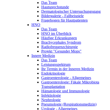
Das Team
Hautsprechstunde
Dermatologischer Untersuchungsgang
Bildergalerie - Fallbeispiele
Fragebogen für Hautpatienten
HNO
Das Team
HNO im Überblick
Häufige Erkrankungen
Brachycephales Syndrom
Radiofrequenzchirurgie
Projekt "Gesunder Mops"
Innere Medizin
Das Team
Leistungsspektrum
Ihr Termin in der Inneren Medizin
Endokrinologie
Gastroenterologie - Allgemeines
Gastroenterologie: Fäkale Mikrobiota
Transplantation
Hämatologie und Immunologie
Infektiologie
Nephrologie
Pneumologie (Respirationsmedizin)
Urologie - Allgemeines