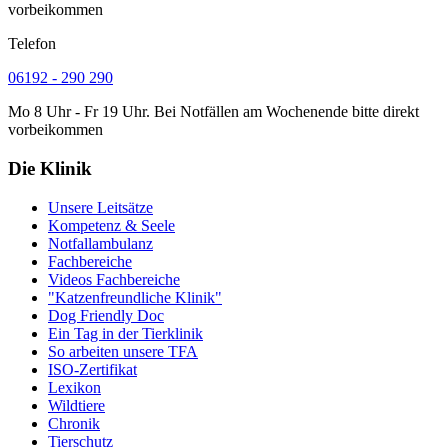
vorbeikommen
Telefon
06192 - 290 290
Mo 8 Uhr - Fr 19 Uhr. Bei Notfällen am Wochenende bitte direkt
vorbeikommen
Die Klinik
Unsere Leitsätze
Kompetenz & Seele
Notfallambulanz
Fachbereiche
Videos Fachbereiche
"Katzenfreundliche Klinik"
Dog Friendly Doc
Ein Tag in der Tierklinik
So arbeiten unsere TFA
ISO-Zertifikat
Lexikon
Wildtiere
Chronik
Tierschutz