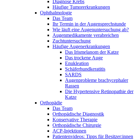
Diagnose Krebs
Häufige Tumorerkrankungen
Ophthalmologie
Das Team
Ihr Termin in der Augensprechstunde
Wie läuft eine Augenuntersuchung ab?
Augenmedikamente verabreichen
Zuchtuntersuchung
Häufige Augenerkrankungen
Das Irismelanom der Katze
Das trockene Auge
Enukleation
Schäferhundkeratitis
SARDS
Augenprobleme brachycephaler
Rassen
Die Hypertensive Retinopathie der
Katze
Orthopädie
Das Team
Orthopädische Diagnostik
Konservative Therapie
Orthopädische Chirurgie
ACP-Injektionen
Patientenvideos: Tipps für Besitzer:innen