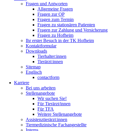
Fragen und Antworten
Allgemeine Fragen
Fragen zur OP
Fragen zum Termin
Fragen zu stationären Patienten
Fragen zur Zahlung und Versicherung
Fragen zu Hofheim
Ihr erster Besuch in der TK Hofheim
Kontaktformular
Downloads
Tierhalter:innen
Tierärzt:innen
Sitemap
Englisch
contactform
Karriere
Bei uns arbeiten
Stellenangebote
Wir suchen Sie!
Für Tierärzt/innen
Für TFA
Weitere Stellenangebote
Assistenztierärzt:innen
Tiermedizinische Fachangestellte
Interns