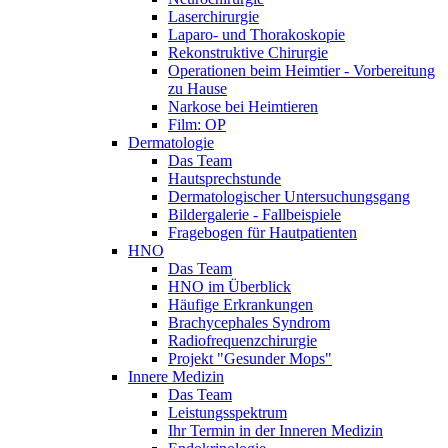
Laserchirurgie
Laparo- und Thorakoskopie
Rekonstruktive Chirurgie
Operationen beim Heimtier - Vorbereitung
zu Hause
Narkose bei Heimtieren
Film: OP
Dermatologie
Das Team
Hautsprechstunde
Dermatologischer Untersuchungsgang
Bildergalerie - Fallbeispiele
Fragebogen für Hautpatienten
HNO
Das Team
HNO im Überblick
Häufige Erkrankungen
Brachycephales Syndrom
Radiofrequenzchirurgie
Projekt "Gesunder Mops"
Innere Medizin
Das Team
Leistungsspektrum
Ihr Termin in der Inneren Medizin