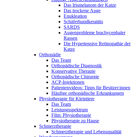
Das Irismelanom der Katze
Das trockene Auge
Enukleation
Schäferhundkeratitis
SARDS
Augenprobleme brachycephaler
Rassen
Die Hypertensive Retinopathie der
Katze
Orthopädie
Das Team
Orthopädische Diagnostik
Konservative Therapie
Orthopädische Chirurgie
ACP-Injektionen
Patientenvideos: Tipps für Besitzer:innen
Häufige orthopädische Erkrankungen
Physiotherapie für Kleintiere
Das Team
Leistungsspektrum
Film: Physiotherapie
Physiotherapie zu Hause
Schmerztherapie
Schmerztherapie und Lebensqualität