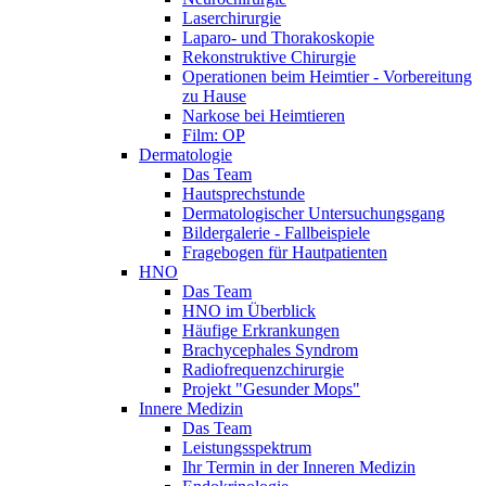
Laserchirurgie
Laparo- und Thorakoskopie
Rekonstruktive Chirurgie
Operationen beim Heimtier - Vorbereitung
zu Hause
Narkose bei Heimtieren
Film: OP
Dermatologie
Das Team
Hautsprechstunde
Dermatologischer Untersuchungsgang
Bildergalerie - Fallbeispiele
Fragebogen für Hautpatienten
HNO
Das Team
HNO im Überblick
Häufige Erkrankungen
Brachycephales Syndrom
Radiofrequenzchirurgie
Projekt "Gesunder Mops"
Innere Medizin
Das Team
Leistungsspektrum
Ihr Termin in der Inneren Medizin