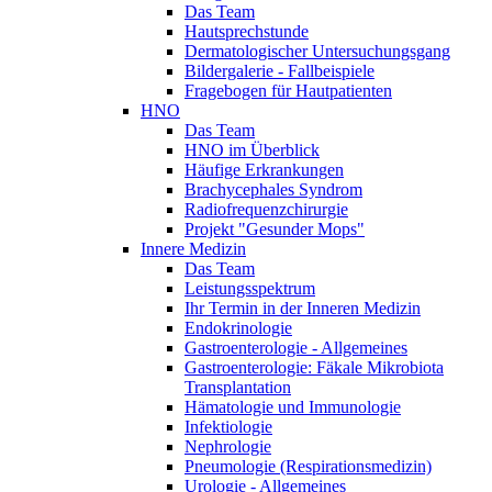
Das Team
Hautsprechstunde
Dermatologischer Untersuchungsgang
Bildergalerie - Fallbeispiele
Fragebogen für Hautpatienten
HNO
Das Team
HNO im Überblick
Häufige Erkrankungen
Brachycephales Syndrom
Radiofrequenzchirurgie
Projekt "Gesunder Mops"
Innere Medizin
Das Team
Leistungsspektrum
Ihr Termin in der Inneren Medizin
Endokrinologie
Gastroenterologie - Allgemeines
Gastroenterologie: Fäkale Mikrobiota
Transplantation
Hämatologie und Immunologie
Infektiologie
Nephrologie
Pneumologie (Respirationsmedizin)
Urologie - Allgemeines