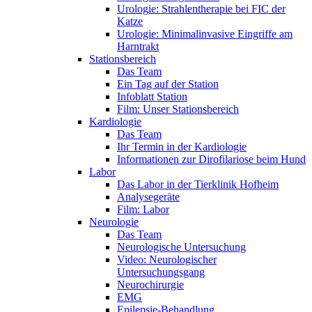
Urologie: Strahlentherapie bei FIC der
Katze
Urologie: Minimalinvasive Eingriffe am
Harntrakt
Stationsbereich
Das Team
Ein Tag auf der Station
Infoblatt Station
Film: Unser Stationsbereich
Kardiologie
Das Team
Ihr Termin in der Kardiologie
Informationen zur Dirofilariose beim Hund
Labor
Das Labor in der Tierklinik Hofheim
Analysegeräte
Film: Labor
Neurologie
Das Team
Neurologische Untersuchung
Video: Neurologischer
Untersuchungsgang
Neurochirurgie
EMG
Epilepsie-Behandlung