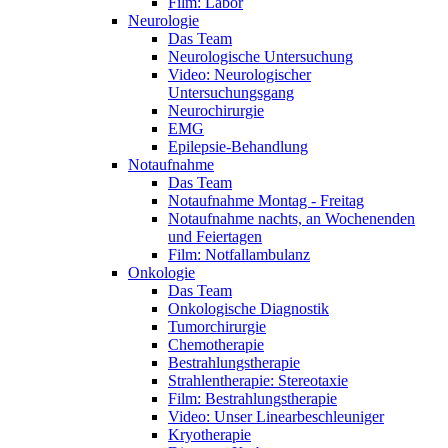
Film: Labor
Neurologie
Das Team
Neurologische Untersuchung
Video: Neurologischer
Untersuchungsgang
Neurochirurgie
EMG
Epilepsie-Behandlung
Notaufnahme
Das Team
Notaufnahme Montag - Freitag
Notaufnahme nachts, an Wochenenden
und Feiertagen
Film: Notfallambulanz
Onkologie
Das Team
Onkologische Diagnostik
Tumorchirurgie
Chemotherapie
Bestrahlungstherapie
Strahlentherapie: Stereotaxie
Film: Bestrahlungstherapie
Video: Unser Linearbeschleuniger
Kryotherapie