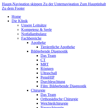
Haupt-Navigation skippen
Zu der Unternavigation
Zum Hauptinhalt
Zu dem Footer
Home
Die Klinik
Unsere Leitsätze
Kompetenz & Seele
Notfallambulanz
Fachbereiche
Apotheke
Tierärztliche Apotheke
Bildgebende Diagnostik
Das Team
CT
MRT
Röntgen
Ultraschall
PennHIP
Durchleuchtung
Film: Bildgebende Diagnostik
Chirurgie
Das Team
Orthopädische Chirurgie
Weichteilchirurgie
Neurochirurgie