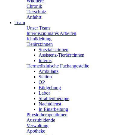
Wildtiere
Chronik
Tierschutz
Anfahrt
Team
Unser Team
Interdisziplinäres Arbeiten
Klinikleitung
Tierärzt:innen
Spezialist:innen
Assistenz-Tierärzt:innen
Interns
Tiermedizinische Fachangestellte
Ambulanz
Station
OP
Bildgebung
Labor
Strahlentherapie
Nachtdienst
In Einarbeitung
Physiotherapeutinnen
Auszubildende
Verwaltung
Apotheke