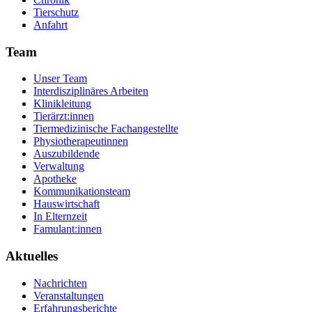
Tierschutz
Anfahrt
Team
Unser Team
Interdisziplinäres Arbeiten
Klinikleitung
Tierärzt:innen
Tiermedizinische Fachangestellte
Physiotherapeutinnen
Auszubildende
Verwaltung
Apotheke
Kommunikationsteam
Hauswirtschaft
In Elternzeit
Famulant:innen
Aktuelles
Nachrichten
Veranstaltungen
Erfahrungsberichte