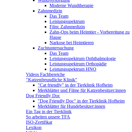
Wundversorgung
Moderne Wundtherapie
Zahnmedizin
Das Team
Leistungsspektrum
Film: Zahnmedizin
Zahn-Ops beim Heimtier - Vorbereitung zu
Hause
Narkose bei Heimtieren
Zuchtuntersuchung
Das Team
Leistungsspektrum Ophthalmologie
Leistungsspektrum Orthopädie
Leistungsspektrum HNO
Videos Fachbereiche
"Katzenfreundliche Klinik"
"Cat friendly" in der Tierklinik Hofheim
Merkblätter und Filme für Katzenbesitzer:innen
Dog Friendly Doc
"Dog Friendly Doc" in der Tierklinik Hofheim
Merkblätter für Hundebesitzer:innen
Ein Tag in der Tierklinik
So arbeiten unsere TFA
ISO-Zertifikat
Lexikon