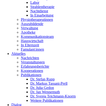
Labor
Strahlentherapie
Nachtdienst
In Einarbeitung
Physiotherapeutinnen
Auszubildende
Verwaltung
Apotheke
Kommunikationsteam
Hauswirtschaft
In Elternzeit
Famulant:innen
Aktuelles
Nachrichten
Veranstaltungen
Erfahrungsberichte
Kooperationen
Publikationen
Dr. Stefan Rupp
Dr. Markus Tassani-Prell
Dr. Julia Gedon
Dr. Jan Wennemuth
Dr. Svenja Teichmann-Knorrn
Weitere Publikationen
Dialog