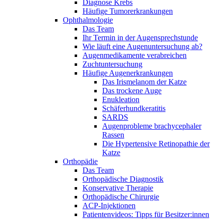
Diagnose Krebs
Häufige Tumorerkrankungen
Ophthalmologie
Das Team
Ihr Termin in der Augensprechstunde
Wie läuft eine Augenuntersuchung ab?
Augenmedikamente verabreichen
Zuchtuntersuchung
Häufige Augenerkrankungen
Das Irismelanom der Katze
Das trockene Auge
Enukleation
Schäferhundkeratitis
SARDS
Augenprobleme brachycephaler
Rassen
Die Hypertensive Retinopathie der
Katze
Orthopädie
Das Team
Orthopädische Diagnostik
Konservative Therapie
Orthopädische Chirurgie
ACP-Injektionen
Patientenvideos: Tipps für Besitzer:innen