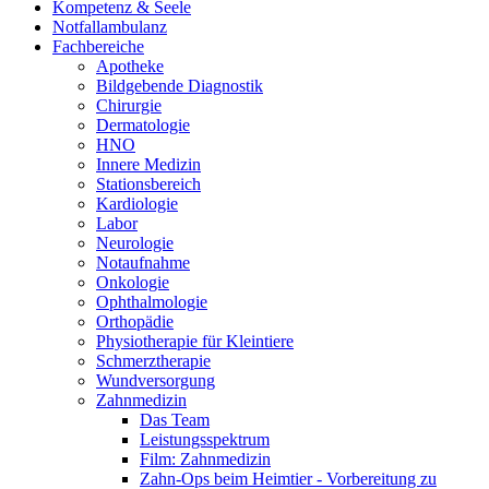
Kompetenz & Seele
Notfallambulanz
Fachbereiche
Apotheke
Bildgebende Diagnostik
Chirurgie
Dermatologie
HNO
Innere Medizin
Stationsbereich
Kardiologie
Labor
Neurologie
Notaufnahme
Onkologie
Ophthalmologie
Orthopädie
Physiotherapie für Kleintiere
Schmerztherapie
Wundversorgung
Zahnmedizin
Das Team
Leistungsspektrum
Film: Zahnmedizin
Zahn-Ops beim Heimtier - Vorbereitung zu