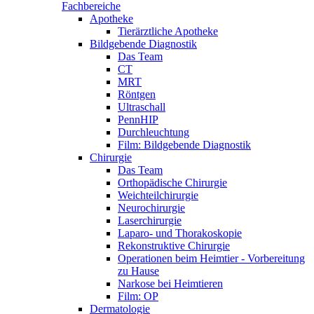
Fachbereiche
Apotheke
Tierärztliche Apotheke
Bildgebende Diagnostik
Das Team
CT
MRT
Röntgen
Ultraschall
PennHIP
Durchleuchtung
Film: Bildgebende Diagnostik
Chirurgie
Das Team
Orthopädische Chirurgie
Weichteilchirurgie
Neurochirurgie
Laserchirurgie
Laparo- und Thorakoskopie
Rekonstruktive Chirurgie
Operationen beim Heimtier - Vorbereitung
zu Hause
Narkose bei Heimtieren
Film: OP
Dermatologie