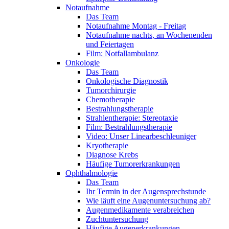
Notaufnahme
Das Team
Notaufnahme Montag - Freitag
Notaufnahme nachts, an Wochenenden
und Feiertagen
Film: Notfallambulanz
Onkologie
Das Team
Onkologische Diagnostik
Tumorchirurgie
Chemotherapie
Bestrahlungstherapie
Strahlentherapie: Stereotaxie
Film: Bestrahlungstherapie
Video: Unser Linearbeschleuniger
Kryotherapie
Diagnose Krebs
Häufige Tumorerkrankungen
Ophthalmologie
Das Team
Ihr Termin in der Augensprechstunde
Wie läuft eine Augenuntersuchung ab?
Augenmedikamente verabreichen
Zuchtuntersuchung
Häufige Augenerkrankungen