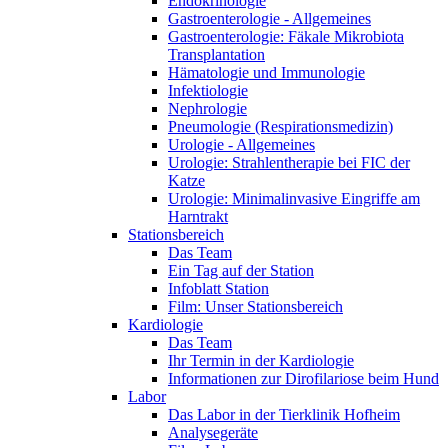
Endokrinologie
Gastroenterologie - Allgemeines
Gastroenterologie: Fäkale Mikrobiota
Transplantation
Hämatologie und Immunologie
Infektiologie
Nephrologie
Pneumologie (Respirationsmedizin)
Urologie - Allgemeines
Urologie: Strahlentherapie bei FIC der
Katze
Urologie: Minimalinvasive Eingriffe am
Harntrakt
Stationsbereich
Das Team
Ein Tag auf der Station
Infoblatt Station
Film: Unser Stationsbereich
Kardiologie
Das Team
Ihr Termin in der Kardiologie
Informationen zur Dirofilariose beim Hund
Labor
Das Labor in der Tierklinik Hofheim
Analysegeräte