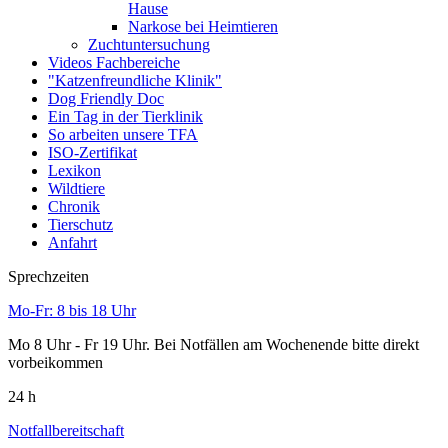
Hause
Narkose bei Heimtieren
Zuchtuntersuchung
Videos Fachbereiche
"Katzenfreundliche Klinik"
Dog Friendly Doc
Ein Tag in der Tierklinik
So arbeiten unsere TFA
ISO-Zertifikat
Lexikon
Wildtiere
Chronik
Tierschutz
Anfahrt
Sprechzeiten
Mo-Fr: 8 bis 18 Uhr
Mo 8 Uhr - Fr 19 Uhr. Bei Notfällen am Wochenende bitte direkt
vorbeikommen
24 h
Notfallbereitschaft