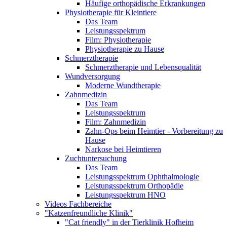
Häufige orthopädische Erkrankungen
Physiotherapie für Kleintiere
Das Team
Leistungsspektrum
Film: Physiotherapie
Physiotherapie zu Hause
Schmerztherapie
Schmerztherapie und Lebensqualität
Wundversorgung
Moderne Wundtherapie
Zahnmedizin
Das Team
Leistungsspektrum
Film: Zahnmedizin
Zahn-Ops beim Heimtier - Vorbereitung zu
Hause
Narkose bei Heimtieren
Zuchtuntersuchung
Das Team
Leistungsspektrum Ophthalmologie
Leistungsspektrum Orthopädie
Leistungsspektrum HNO
Videos Fachbereiche
"Katzenfreundliche Klinik"
"Cat friendly" in der Tierklinik Hofheim