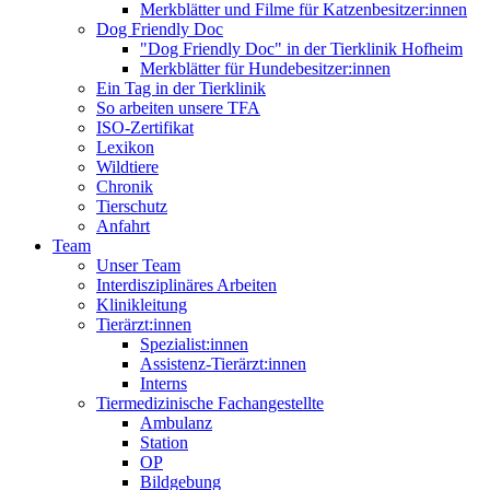
Merkblätter und Filme für Katzenbesitzer:innen
Dog Friendly Doc
"Dog Friendly Doc" in der Tierklinik Hofheim
Merkblätter für Hundebesitzer:innen
Ein Tag in der Tierklinik
So arbeiten unsere TFA
ISO-Zertifikat
Lexikon
Wildtiere
Chronik
Tierschutz
Anfahrt
Team
Unser Team
Interdisziplinäres Arbeiten
Klinikleitung
Tierärzt:innen
Spezialist:innen
Assistenz-Tierärzt:innen
Interns
Tiermedizinische Fachangestellte
Ambulanz
Station
OP
Bildgebung