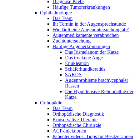
Diagnose Krebs
Häufige Tumorerkrankungen
Ophthalmologie
Das Team
Ihr Termin in der Augensprechstunde
Wie läuft eine Augenuntersuchung ab?
Augenmedikamente verabreichen
Zuchtuntersuchung
Häufige Augenerkrankungen
Das Irismelanom der Katze
Das trockene Auge
Enukleation
Schäferhundkeratitis
SARDS
Augenprobleme brachycephaler
Rassen
Die Hypertensive Retinopathie der
Katze
Orthopädie
Das Team
Orthopädische Diagnostik
Konservative Therapie
Orthopädische Chirurgie
ACP-Injektionen
Patientenvideos: Tipps für Besitzer:innen