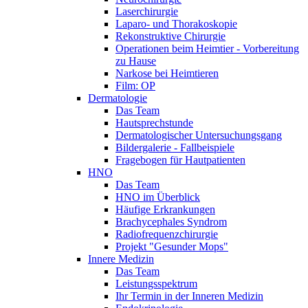
Laserchirurgie
Laparo- und Thorakoskopie
Rekonstruktive Chirurgie
Operationen beim Heimtier - Vorbereitung
zu Hause
Narkose bei Heimtieren
Film: OP
Dermatologie
Das Team
Hautsprechstunde
Dermatologischer Untersuchungsgang
Bildergalerie - Fallbeispiele
Fragebogen für Hautpatienten
HNO
Das Team
HNO im Überblick
Häufige Erkrankungen
Brachycephales Syndrom
Radiofrequenzchirurgie
Projekt "Gesunder Mops"
Innere Medizin
Das Team
Leistungsspektrum
Ihr Termin in der Inneren Medizin