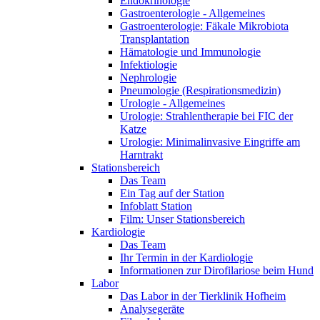
Endokrinologie
Gastroenterologie - Allgemeines
Gastroenterologie: Fäkale Mikrobiota
Transplantation
Hämatologie und Immunologie
Infektiologie
Nephrologie
Pneumologie (Respirationsmedizin)
Urologie - Allgemeines
Urologie: Strahlentherapie bei FIC der
Katze
Urologie: Minimalinvasive Eingriffe am
Harntrakt
Stationsbereich
Das Team
Ein Tag auf der Station
Infoblatt Station
Film: Unser Stationsbereich
Kardiologie
Das Team
Ihr Termin in der Kardiologie
Informationen zur Dirofilariose beim Hund
Labor
Das Labor in der Tierklinik Hofheim
Analysegeräte