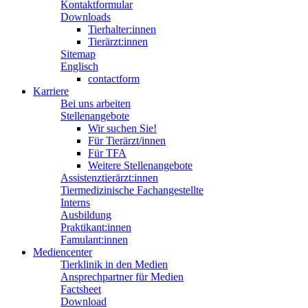
Kontaktformular
Downloads
Tierhalter:innen
Tierärzt:innen
Sitemap
Englisch
contactform
Karriere
Bei uns arbeiten
Stellenangebote
Wir suchen Sie!
Für Tierärzt/innen
Für TFA
Weitere Stellenangebote
Assistenztierärzt:innen
Tiermedizinische Fachangestellte
Interns
Ausbildung
Praktikant:innen
Famulant:innen
Mediencenter
Tierklinik in den Medien
Ansprechpartner für Medien
Factsheet
Download