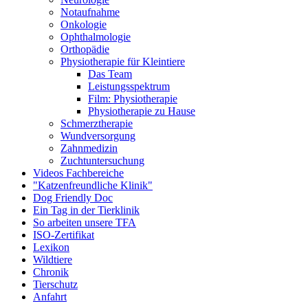
Notaufnahme
Onkologie
Ophthalmologie
Orthopädie
Physiotherapie für Kleintiere
Das Team
Leistungsspektrum
Film: Physiotherapie
Physiotherapie zu Hause
Schmerztherapie
Wundversorgung
Zahnmedizin
Zuchtuntersuchung
Videos Fachbereiche
"Katzenfreundliche Klinik"
Dog Friendly Doc
Ein Tag in der Tierklinik
So arbeiten unsere TFA
ISO-Zertifikat
Lexikon
Wildtiere
Chronik
Tierschutz
Anfahrt