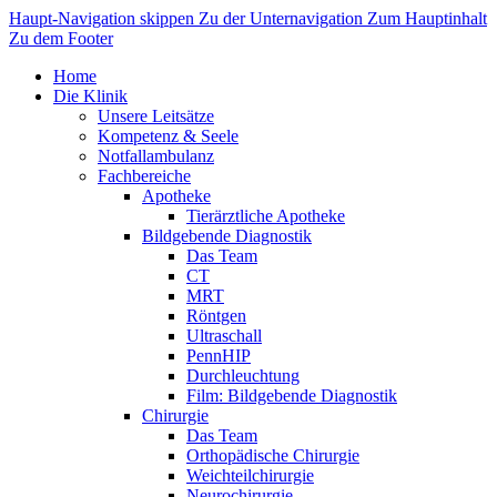
Haupt-Navigation skippen
Zu der Unternavigation
Zum Hauptinhalt
Zu dem Footer
Home
Die Klinik
Unsere Leitsätze
Kompetenz & Seele
Notfallambulanz
Fachbereiche
Apotheke
Tierärztliche Apotheke
Bildgebende Diagnostik
Das Team
CT
MRT
Röntgen
Ultraschall
PennHIP
Durchleuchtung
Film: Bildgebende Diagnostik
Chirurgie
Das Team
Orthopädische Chirurgie
Weichteilchirurgie
Neurochirurgie