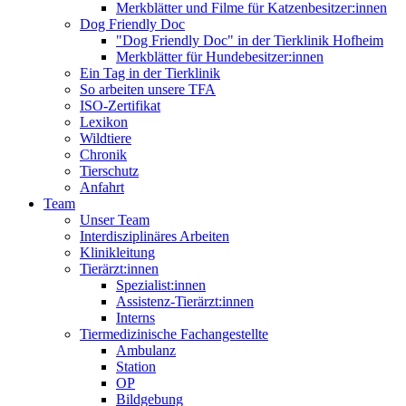
Merkblätter und Filme für Katzenbesitzer:innen
Dog Friendly Doc
"Dog Friendly Doc" in der Tierklinik Hofheim
Merkblätter für Hundebesitzer:innen
Ein Tag in der Tierklinik
So arbeiten unsere TFA
ISO-Zertifikat
Lexikon
Wildtiere
Chronik
Tierschutz
Anfahrt
Team
Unser Team
Interdisziplinäres Arbeiten
Klinikleitung
Tierärzt:innen
Spezialist:innen
Assistenz-Tierärzt:innen
Interns
Tiermedizinische Fachangestellte
Ambulanz
Station
OP
Bildgebung