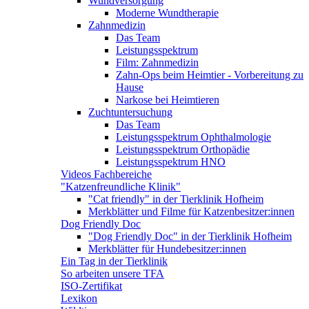
Wundversorgung
Moderne Wundtherapie
Zahnmedizin
Das Team
Leistungsspektrum
Film: Zahnmedizin
Zahn-Ops beim Heimtier - Vorbereitung zu
Hause
Narkose bei Heimtieren
Zuchtuntersuchung
Das Team
Leistungsspektrum Ophthalmologie
Leistungsspektrum Orthopädie
Leistungsspektrum HNO
Videos Fachbereiche
"Katzenfreundliche Klinik"
"Cat friendly" in der Tierklinik Hofheim
Merkblätter und Filme für Katzenbesitzer:innen
Dog Friendly Doc
"Dog Friendly Doc" in der Tierklinik Hofheim
Merkblätter für Hundebesitzer:innen
Ein Tag in der Tierklinik
So arbeiten unsere TFA
ISO-Zertifikat
Lexikon