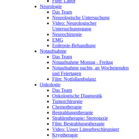
Film: Labor
Neurologie
Das Team
Neurologische Untersuchung
Video: Neurologischer
Untersuchungsgang
Neurochirurgie
EMG
Epilepsie-Behandlung
Notaufnahme
Das Team
Notaufnahme Montag - Freitag
Notaufnahme nachts, an Wochenenden
und Feiertagen
Film: Notfallambulanz
Onkologie
Das Team
Onkologische Diagnostik
Tumorchirurgie
Chemotherapie
Bestrahlungstherapie
Strahlentherapie: Stereotaxie
Film: Bestrahlungstherapie
Video: Unser Linearbeschleuniger
Kryotherapie