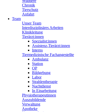
Wildtiere
Chronik
Tierschutz
Anfahrt
Team
Unser Team
Interdisziplinäres Arbeiten
Klinikleitung
Tierärzt:innen
Spezialist:innen
Assistenz-Tierärzt:innen
Interns
Tiermedizinische Fachangestellte
Ambulanz
Station
OP
Bildgebung
Labor
Strahlentherapie
Nachtdienst
In Einarbeitung
Physiotherapeutinnen
Auszubildende
Verwaltung
Apotheke