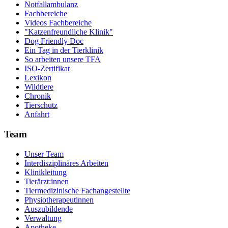
Notfallambulanz
Fachbereiche
Videos Fachbereiche
"Katzenfreundliche Klinik"
Dog Friendly Doc
Ein Tag in der Tierklinik
So arbeiten unsere TFA
ISO-Zertifikat
Lexikon
Wildtiere
Chronik
Tierschutz
Anfahrt
Team
Unser Team
Interdisziplinäres Arbeiten
Klinikleitung
Tierärzt:innen
Tiermedizinische Fachangestellte
Physiotherapeutinnen
Auszubildende
Verwaltung
Apotheke