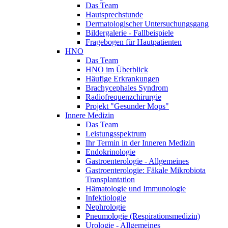
Das Team
Hautsprechstunde
Dermatologischer Untersuchungsgang
Bildergalerie - Fallbeispiele
Fragebogen für Hautpatienten
HNO
Das Team
HNO im Überblick
Häufige Erkrankungen
Brachycephales Syndrom
Radiofrequenzchirurgie
Projekt "Gesunder Mops"
Innere Medizin
Das Team
Leistungsspektrum
Ihr Termin in der Inneren Medizin
Endokrinologie
Gastroenterologie - Allgemeines
Gastroenterologie: Fäkale Mikrobiota
Transplantation
Hämatologie und Immunologie
Infektiologie
Nephrologie
Pneumologie (Respirationsmedizin)
Urologie - Allgemeines