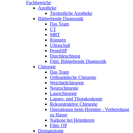
Fachbereiche
Apotheke
Tierärztliche Apotheke
Bildgebende Diagnostik
Das Team
CT
MRT
Röntgen
Ultraschall
PennHIP
Durchleuchtung
Film: Bildgebende Diagnostik
Chirurgie
Das Team
Orthopädische Chirurgie
Weichteilchirurgie
Neurochirurgie
Laserchirurgie
Laparo- und Thorakoskopie
Rekonstruktive Chirurgie
Operationen beim Heimtier - Vorbereitung
zu Hause
Narkose bei Heimtieren
Film: OP
Dermatologie