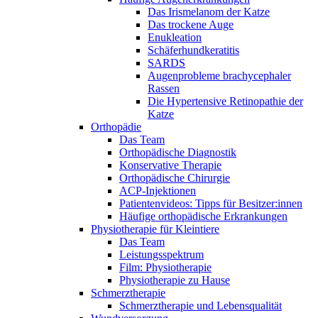
Das Irismelanom der Katze
Das trockene Auge
Enukleation
Schäferhundkeratitis
SARDS
Augenprobleme brachycephaler
Rassen
Die Hypertensive Retinopathie der
Katze
Orthopädie
Das Team
Orthopädische Diagnostik
Konservative Therapie
Orthopädische Chirurgie
ACP-Injektionen
Patientenvideos: Tipps für Besitzer:innen
Häufige orthopädische Erkrankungen
Physiotherapie für Kleintiere
Das Team
Leistungsspektrum
Film: Physiotherapie
Physiotherapie zu Hause
Schmerztherapie
Schmerztherapie und Lebensqualität