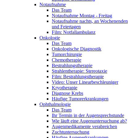
Notaufnahme
Das Team
Notaufnahme Montag - Freitag
Notaufnahme nachts, an Wochenenden
und Feiertagen
Film: Notfallambulanz
Onkologie
Das Team
Onkologische Diagnostik
Tumorchirurgie
Chemotherapie
Bestrahlungstherapie
Strahlentherapie: Stereotaxie
Film: Bestrahlungstherapie
Video: Unser Linearbeschleuniger
Kryotherapie
Diagnose Krebs
Häufige Tumorerkrankungen
Ophthalmologie
Das Team
Ihr Termin in der Augensprechstunde
Wie läuft eine Augenuntersuchung ab?
Augenmedikamente verabreichen
Zuchtuntersuchung
Häufige Augenerkrankungen