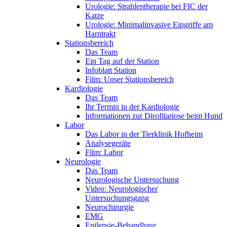
Urologie: Strahlentherapie bei FIC der
Katze
Urologie: Minimalinvasive Eingriffe am
Harntrakt
Stationsbereich
Das Team
Ein Tag auf der Station
Infoblatt Station
Film: Unser Stationsbereich
Kardiologie
Das Team
Ihr Termin in der Kardiologie
Informationen zur Dirofilariose beim Hund
Labor
Das Labor in der Tierklinik Hofheim
Analysegeräte
Film: Labor
Neurologie
Das Team
Neurologische Untersuchung
Video: Neurologischer
Untersuchungsgang
Neurochirurgie
EMG
Epilepsie-Behandlung