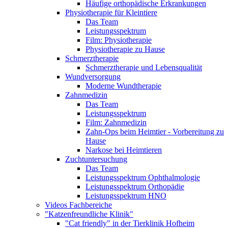
Häufige orthopädische Erkrankungen
Physiotherapie für Kleintiere
Das Team
Leistungsspektrum
Film: Physiotherapie
Physiotherapie zu Hause
Schmerztherapie
Schmerztherapie und Lebensqualität
Wundversorgung
Moderne Wundtherapie
Zahnmedizin
Das Team
Leistungsspektrum
Film: Zahnmedizin
Zahn-Ops beim Heimtier - Vorbereitung zu
Hause
Narkose bei Heimtieren
Zuchtuntersuchung
Das Team
Leistungsspektrum Ophthalmologie
Leistungsspektrum Orthopädie
Leistungsspektrum HNO
Videos Fachbereiche
"Katzenfreundliche Klinik"
"Cat friendly" in der Tierklinik Hofheim