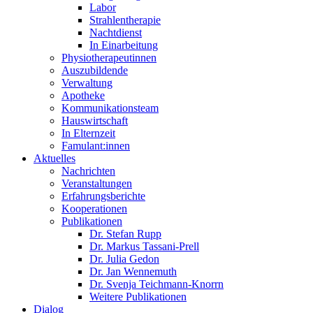
Labor
Strahlentherapie
Nachtdienst
In Einarbeitung
Physiotherapeutinnen
Auszubildende
Verwaltung
Apotheke
Kommunikationsteam
Hauswirtschaft
In Elternzeit
Famulant:innen
Aktuelles
Nachrichten
Veranstaltungen
Erfahrungsberichte
Kooperationen
Publikationen
Dr. Stefan Rupp
Dr. Markus Tassani-Prell
Dr. Julia Gedon
Dr. Jan Wennemuth
Dr. Svenja Teichmann-Knorrn
Weitere Publikationen
Dialog