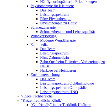
Häufige orthopädische Erkrankungen
Physiotherapie für Kleintiere
Das Team
Leistungsspektrum
Film: Physiotherapie
Physiotherapie zu Hause
Schmerztherapie
Schmerztherapie und Lebensqualität
Wundversorgung
Moderne Wundtherapie
Zahnmedizin
Das Team
Leistungsspektrum
Film: Zahnmedizin
Zahn-Ops beim Heimtier - Vorbereitung zu
Hause
Narkose bei Heimtieren
Zuchtuntersuchung
Das Team
Leistungsspektrum Ophthalmologie
Leistungsspektrum Orthopädie
Leistungsspektrum HNO
Videos Fachbereiche
"Katzenfreundliche Klinik"
"Cat friendly" in der Tierklinik Hofheim