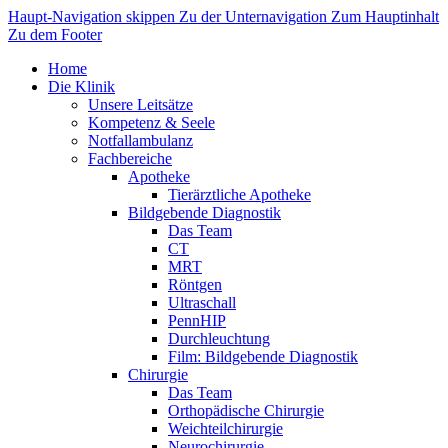
Haupt-Navigation skippen
Zu der Unternavigation
Zum Hauptinhalt
Zu dem Footer
Home
Die Klinik
Unsere Leitsätze
Kompetenz & Seele
Notfallambulanz
Fachbereiche
Apotheke
Tierärztliche Apotheke
Bildgebende Diagnostik
Das Team
CT
MRT
Röntgen
Ultraschall
PennHIP
Durchleuchtung
Film: Bildgebende Diagnostik
Chirurgie
Das Team
Orthopädische Chirurgie
Weichteilchirurgie
Neurochirurgie