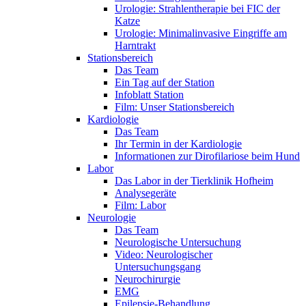
Urologie: Strahlentherapie bei FIC der
Katze
Urologie: Minimalinvasive Eingriffe am
Harntrakt
Stationsbereich
Das Team
Ein Tag auf der Station
Infoblatt Station
Film: Unser Stationsbereich
Kardiologie
Das Team
Ihr Termin in der Kardiologie
Informationen zur Dirofilariose beim Hund
Labor
Das Labor in der Tierklinik Hofheim
Analysegeräte
Film: Labor
Neurologie
Das Team
Neurologische Untersuchung
Video: Neurologischer
Untersuchungsgang
Neurochirurgie
EMG
Epilepsie-Behandlung