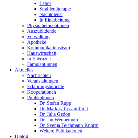
Labor
Strahlentherapie
Nachtdienst
In Einarbeitung
Physiotherapeutinnen
Auszubildende
Verwaltung
Apotheke
Kommunikationsteam
Hauswirtschaft
In Elternzeit
Famulant:innen
Aktuelles
Nachrichten
Veranstaltungen
Erfahrungsberichte
Kooperationen
Publikationen
Dr. Stefan Rupp
Dr. Markus Tassani-Prell
Dr. Julia Gedon
Dr. Jan Wennemuth
Dr. Svenja Teichmann-Knorrn
Weitere Publikationen
Dialog