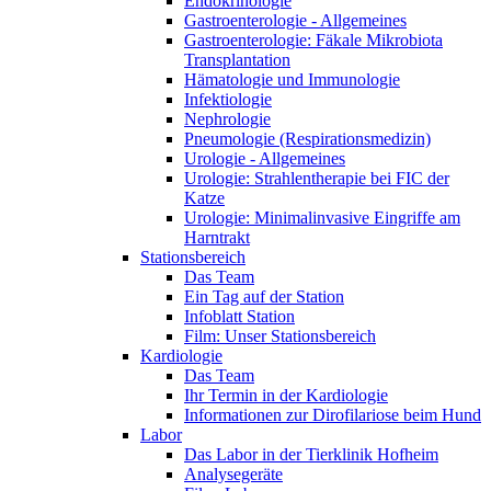
Endokrinologie
Gastroenterologie - Allgemeines
Gastroenterologie: Fäkale Mikrobiota
Transplantation
Hämatologie und Immunologie
Infektiologie
Nephrologie
Pneumologie (Respirationsmedizin)
Urologie - Allgemeines
Urologie: Strahlentherapie bei FIC der
Katze
Urologie: Minimalinvasive Eingriffe am
Harntrakt
Stationsbereich
Das Team
Ein Tag auf der Station
Infoblatt Station
Film: Unser Stationsbereich
Kardiologie
Das Team
Ihr Termin in der Kardiologie
Informationen zur Dirofilariose beim Hund
Labor
Das Labor in der Tierklinik Hofheim
Analysegeräte