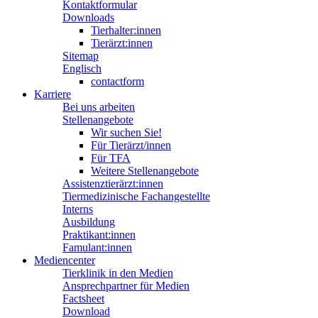
Kontaktformular
Downloads
Tierhalter:innen
Tierärzt:innen
Sitemap
Englisch
contactform
Karriere
Bei uns arbeiten
Stellenangebote
Wir suchen Sie!
Für Tierärzt/innen
Für TFA
Weitere Stellenangebote
Assistenztierärzt:innen
Tiermedizinische Fachangestellte
Interns
Ausbildung
Praktikant:innen
Famulant:innen
Mediencenter
Tierklinik in den Medien
Ansprechpartner für Medien
Factsheet
Download