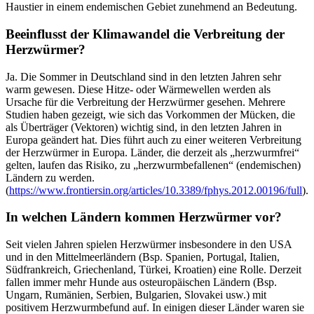
Haustier in einem endemischen Gebiet zunehmend an Bedeutung.
Beeinflusst der Klimawandel die Verbreitung der
Herzwürmer?
Ja. Die Sommer in Deutschland sind in den letzten Jahren sehr
warm gewesen. Diese Hitze- oder Wärmewellen werden als
Ursache für die Verbreitung der Herzwürmer gesehen. Mehrere
Studien haben gezeigt, wie sich das Vorkommen der Mücken, die
als Überträger (Vektoren) wichtig sind, in den letzten Jahren in
Europa geändert hat. Dies führt auch zu einer weiteren Verbreitung
der Herzwürmer in Europa. Länder, die derzeit als „herzwurmfrei“
gelten, laufen das Risiko, zu „herzwurmbefallenen“ (endemischen)
Ländern zu werden.
(
https://www.frontiersin.org/articles/10.3389/fphys.2012.00196/full
)
.
In welchen Ländern kommen Herzwürmer vor?
Seit vielen Jahren spielen Herzwürmer insbesondere in den USA
und in den Mittelmeerländern (Bsp. Spanien, Portugal, Italien,
Südfrankreich, Griechenland, Türkei, Kroatien) eine Rolle. Derzeit
fallen immer mehr Hunde aus osteuropäischen Ländern (Bsp.
Ungarn, Rumänien, Serbien, Bulgarien, Slovakei usw.) mit
positivem Herzwurmbefund auf. In einigen dieser Länder waren sie