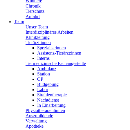
Wildtiere
Chronik
Tierschutz
Anfahrt
Team
Unser Team
Interdisziplinäres Arbeiten
Klinikleitung
Tierärzt:innen
Spezialist:innen
Assistenz-Tierärzt:innen
Interns
Tiermedizinische Fachangestellte
Ambulanz
Station
OP
Bildgebung
Labor
Strahlentherapie
Nachtdienst
In Einarbeitung
Physiotherapeutinnen
Auszubildende
Verwaltung
Apotheke