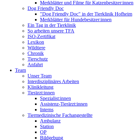
Merkblätter und Filme für Katzenbesitzer:innen
Dog Friendly Doc
"Dog Friendly Doc" in der Tierklinik Hofheim
Merkblätter für Hundebesitzer:innen
Ein Tag in der Tierklinik
So arbeiten unsere TFA
ISO-Zertifikat
Lexikon
Wildtiere
Chronik
Tierschutz
Anfahrt
Team
Unser Team
Interdisziplinäres Arbeiten
Klinikleitung
Tierärzt:innen
Spezialist:innen
Assistenz-Tierärzt:innen
Interns
Tiermedizinische Fachangestellte
Ambulanz
Station
OP
Bildgebung