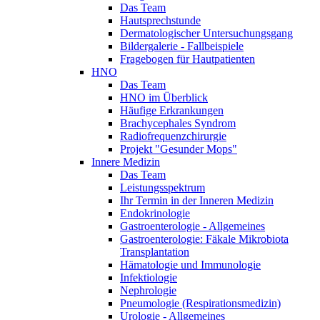
Das Team
Hautsprechstunde
Dermatologischer Untersuchungsgang
Bildergalerie - Fallbeispiele
Fragebogen für Hautpatienten
HNO
Das Team
HNO im Überblick
Häufige Erkrankungen
Brachycephales Syndrom
Radiofrequenzchirurgie
Projekt "Gesunder Mops"
Innere Medizin
Das Team
Leistungsspektrum
Ihr Termin in der Inneren Medizin
Endokrinologie
Gastroenterologie - Allgemeines
Gastroenterologie: Fäkale Mikrobiota
Transplantation
Hämatologie und Immunologie
Infektiologie
Nephrologie
Pneumologie (Respirationsmedizin)
Urologie - Allgemeines