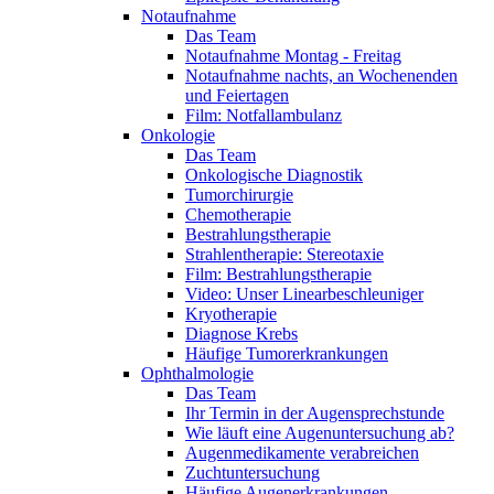
Notaufnahme
Das Team
Notaufnahme Montag - Freitag
Notaufnahme nachts, an Wochenenden
und Feiertagen
Film: Notfallambulanz
Onkologie
Das Team
Onkologische Diagnostik
Tumorchirurgie
Chemotherapie
Bestrahlungstherapie
Strahlentherapie: Stereotaxie
Film: Bestrahlungstherapie
Video: Unser Linearbeschleuniger
Kryotherapie
Diagnose Krebs
Häufige Tumorerkrankungen
Ophthalmologie
Das Team
Ihr Termin in der Augensprechstunde
Wie läuft eine Augenuntersuchung ab?
Augenmedikamente verabreichen
Zuchtuntersuchung
Häufige Augenerkrankungen