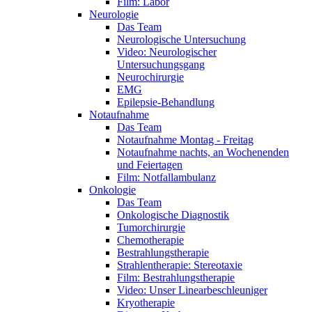
Film: Labor
Neurologie
Das Team
Neurologische Untersuchung
Video: Neurologischer
Untersuchungsgang
Neurochirurgie
EMG
Epilepsie-Behandlung
Notaufnahme
Das Team
Notaufnahme Montag - Freitag
Notaufnahme nachts, an Wochenenden
und Feiertagen
Film: Notfallambulanz
Onkologie
Das Team
Onkologische Diagnostik
Tumorchirurgie
Chemotherapie
Bestrahlungstherapie
Strahlentherapie: Stereotaxie
Film: Bestrahlungstherapie
Video: Unser Linearbeschleuniger
Kryotherapie