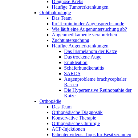
Diagnose Krebs
Häufige Tumorerkrankungen
Ophthalmologie
Das Team
Ihr Termin in der Augensprechstunde
Wie läuft eine Augenuntersuchung ab?
Augenmedikamente verabreichen
Zuchtuntersuchung
Häufige Augenerkrankungen
Das Irismelanom der Katze
Das trockene Auge
Enukleation
Schäferhundkeratitis
SARDS
Augenprobleme brachycephaler
Rassen
Die Hypertensive Retinopathie der
Katze
Orthopädie
Das Team
Orthopädische Diagnostik
Konservative Therapie
Orthopädische Chirurgie
ACP-Injektionen
Patientenvideos: Tipps für Besitzer:innen