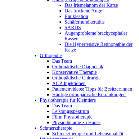
Das Irismelanom der Katze
Das trockene Auge
Enukleation
Schäferhundkeratitis
SARDS
Augenprobleme brachycephaler
Rassen
Die Hypertensive Retinopathie der
Katze
Orthopädie
Das Team
Orthopädische Diagnostik
Konservative Therapie
Orthopädische Chirurgie
ACP-Injektionen
Patientenvideos: Tipps für Besitzer:innen
Häufige orthopädische Erkrankungen
Physiotherapie für Kleintiere
Das Team
Leistungsspektrum
Film: Physiotherapie
Physiotherapie zu Hause
Schmerztherapie
Schmerztherapie und Lebensqualität