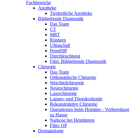
Fachbereiche
Apotheke
Tierärztliche Apotheke
Bildgebende Diagnostik
Das Team
CT
MRT
Röntgen
Ultraschall
PennHIP
Durchleuchtung
Film: Bildgebende Diagnostik
Chirurgie
Das Team
Orthopädische Chirurgie
Weichteilchirurgie
Neurochirurgie
Laserchirurgie
Laparo- und Thorakoskopie
Rekonstruktive Chirurgie
Operationen beim Heimtier - Vorbereitung
zu Hause
Narkose bei Heimtieren
Film: OP
Dermatologie