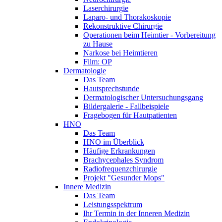
Laserchirurgie
Laparo- und Thorakoskopie
Rekonstruktive Chirurgie
Operationen beim Heimtier - Vorbereitung
zu Hause
Narkose bei Heimtieren
Film: OP
Dermatologie
Das Team
Hautsprechstunde
Dermatologischer Untersuchungsgang
Bildergalerie - Fallbeispiele
Fragebogen für Hautpatienten
HNO
Das Team
HNO im Überblick
Häufige Erkrankungen
Brachycephales Syndrom
Radiofrequenzchirurgie
Projekt "Gesunder Mops"
Innere Medizin
Das Team
Leistungsspektrum
Ihr Termin in der Inneren Medizin