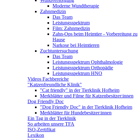
Wundversorgung
Moderne Wundtherapie
Zahnmedizin
Das Team
Leistungsspektrum
Film: Zahnmedizin
Zahn-Ops beim Heimtier - Vorbereitung zu
Hause
Narkose bei Heimtieren
Zuchtuntersuchung
Das Team
Leistungsspektrum Ophthalmologie
Leistungsspektrum Orthopädie
Leistungsspektrum HNO
Videos Fachbereiche
"Katzenfreundliche Klinik"
"Cat friendly" in der Tierklinik Hofheim
Merkblätter und Filme für Katzenbesitzer:innen
Dog Friendly Doc
"Dog Friendly Doc" in der Tierklinik Hofheim
Merkblätter für Hundebesitzer:innen
Ein Tag in der Tierklinik
So arbeiten unsere TFA
ISO-Zertifikat
Lexikon