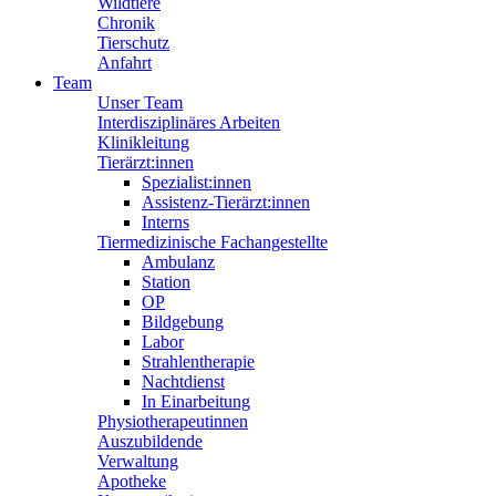
Wildtiere
Chronik
Tierschutz
Anfahrt
Team
Unser Team
Interdisziplinäres Arbeiten
Klinikleitung
Tierärzt:innen
Spezialist:innen
Assistenz-Tierärzt:innen
Interns
Tiermedizinische Fachangestellte
Ambulanz
Station
OP
Bildgebung
Labor
Strahlentherapie
Nachtdienst
In Einarbeitung
Physiotherapeutinnen
Auszubildende
Verwaltung
Apotheke