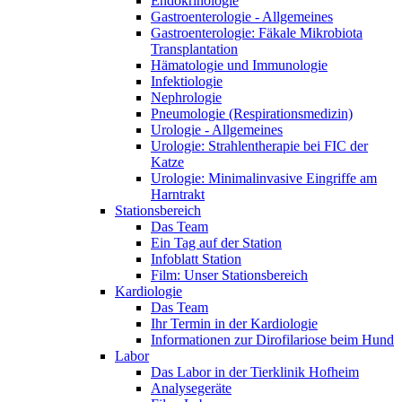
Endokrinologie
Gastroenterologie - Allgemeines
Gastroenterologie: Fäkale Mikrobiota
Transplantation
Hämatologie und Immunologie
Infektiologie
Nephrologie
Pneumologie (Respirationsmedizin)
Urologie - Allgemeines
Urologie: Strahlentherapie bei FIC der
Katze
Urologie: Minimalinvasive Eingriffe am
Harntrakt
Stationsbereich
Das Team
Ein Tag auf der Station
Infoblatt Station
Film: Unser Stationsbereich
Kardiologie
Das Team
Ihr Termin in der Kardiologie
Informationen zur Dirofilariose beim Hund
Labor
Das Labor in der Tierklinik Hofheim
Analysegeräte