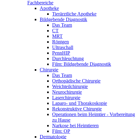
Fachbereiche
Apotheke
Tierärztliche Apotheke
Bildgebende Diagnostik
Das Team
CT
MRT
Röntgen
Ultraschall
PennHIP
Durchleuchtung
Film: Bildgebende Diagnostik
Chirurgie
Das Team
Orthopädische Chirurgie
Weichteilchirurgie
Neurochirurgie
Laserchirurgie
Laparo- und Thorakoskopie
Rekonstruktive Chirurgie
Operationen beim Heimtier - Vorbereitung
zu Hause
Narkose bei Heimtieren
Film: OP
Dermatologie