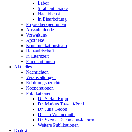
Labor
Strahlentherapie
Nachtdienst
In Einarbeitung
Physiotherapeutinnen
Auszubildende
Verwaltung
Apotheke
Kommunikationsteam
Hauswirtschaft
In Elternzeit
Famulant:innen
Aktuelles
Nachrichten
Veranstaltungen
Erfahrungsberichte
Kooperationen
Publikationen
Dr. Stefan Rupp
Dr. Markus Tassani-Prell
Dr. Julia Gedon
Dr. Jan Wennemuth
Dr. Svenja Teichmann-Knorrn
Weitere Publikationen
Dialog