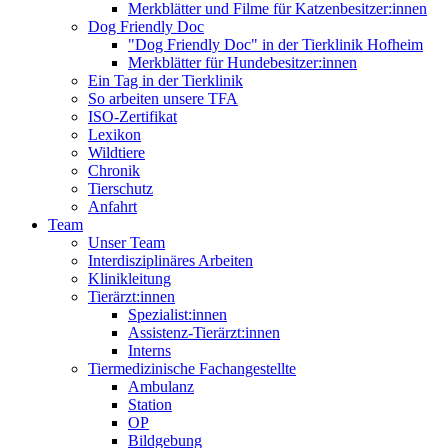
Merkblätter und Filme für Katzenbesitzer:innen
Dog Friendly Doc
"Dog Friendly Doc" in der Tierklinik Hofheim
Merkblätter für Hundebesitzer:innen
Ein Tag in der Tierklinik
So arbeiten unsere TFA
ISO-Zertifikat
Lexikon
Wildtiere
Chronik
Tierschutz
Anfahrt
Team
Unser Team
Interdisziplinäres Arbeiten
Klinikleitung
Tierärzt:innen
Spezialist:innen
Assistenz-Tierärzt:innen
Interns
Tiermedizinische Fachangestellte
Ambulanz
Station
OP
Bildgebung