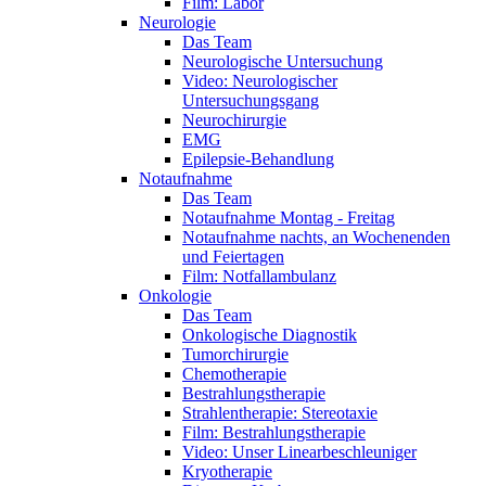
Film: Labor
Neurologie
Das Team
Neurologische Untersuchung
Video: Neurologischer
Untersuchungsgang
Neurochirurgie
EMG
Epilepsie-Behandlung
Notaufnahme
Das Team
Notaufnahme Montag - Freitag
Notaufnahme nachts, an Wochenenden
und Feiertagen
Film: Notfallambulanz
Onkologie
Das Team
Onkologische Diagnostik
Tumorchirurgie
Chemotherapie
Bestrahlungstherapie
Strahlentherapie: Stereotaxie
Film: Bestrahlungstherapie
Video: Unser Linearbeschleuniger
Kryotherapie