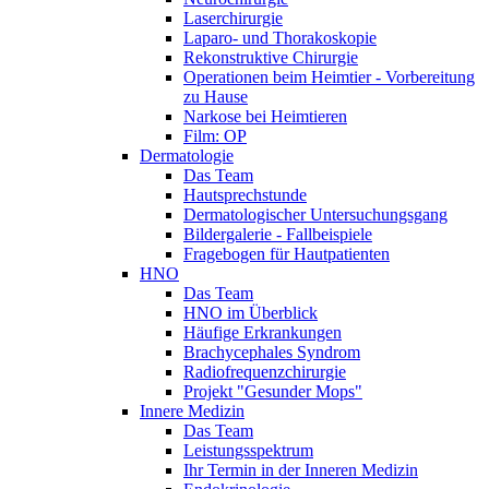
Laserchirurgie
Laparo- und Thorakoskopie
Rekonstruktive Chirurgie
Operationen beim Heimtier - Vorbereitung
zu Hause
Narkose bei Heimtieren
Film: OP
Dermatologie
Das Team
Hautsprechstunde
Dermatologischer Untersuchungsgang
Bildergalerie - Fallbeispiele
Fragebogen für Hautpatienten
HNO
Das Team
HNO im Überblick
Häufige Erkrankungen
Brachycephales Syndrom
Radiofrequenzchirurgie
Projekt "Gesunder Mops"
Innere Medizin
Das Team
Leistungsspektrum
Ihr Termin in der Inneren Medizin