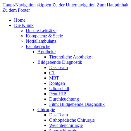
Haupt-Navigation skippen
Zu der Unternavigation
Zum Hauptinhalt
Zu dem Footer
Home
Die Klinik
Unsere Leitsätze
Kompetenz & Seele
Notfallambulanz
Fachbereiche
Apotheke
Tierärztliche Apotheke
Bildgebende Diagnostik
Das Team
CT
MRT
Röntgen
Ultraschall
PennHIP
Durchleuchtung
Film: Bildgebende Diagnostik
Chirurgie
Das Team
Orthopädische Chirurgie
Weichteilchirurgie
Neurochirurgie