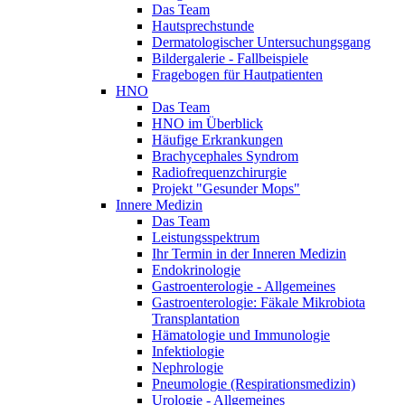
Das Team
Hautsprechstunde
Dermatologischer Untersuchungsgang
Bildergalerie - Fallbeispiele
Fragebogen für Hautpatienten
HNO
Das Team
HNO im Überblick
Häufige Erkrankungen
Brachycephales Syndrom
Radiofrequenzchirurgie
Projekt "Gesunder Mops"
Innere Medizin
Das Team
Leistungsspektrum
Ihr Termin in der Inneren Medizin
Endokrinologie
Gastroenterologie - Allgemeines
Gastroenterologie: Fäkale Mikrobiota
Transplantation
Hämatologie und Immunologie
Infektiologie
Nephrologie
Pneumologie (Respirationsmedizin)
Urologie - Allgemeines