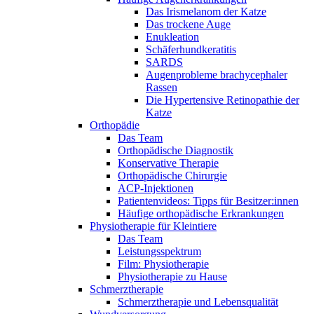
Das Irismelanom der Katze
Das trockene Auge
Enukleation
Schäferhundkeratitis
SARDS
Augenprobleme brachycephaler
Rassen
Die Hypertensive Retinopathie der
Katze
Orthopädie
Das Team
Orthopädische Diagnostik
Konservative Therapie
Orthopädische Chirurgie
ACP-Injektionen
Patientenvideos: Tipps für Besitzer:innen
Häufige orthopädische Erkrankungen
Physiotherapie für Kleintiere
Das Team
Leistungsspektrum
Film: Physiotherapie
Physiotherapie zu Hause
Schmerztherapie
Schmerztherapie und Lebensqualität