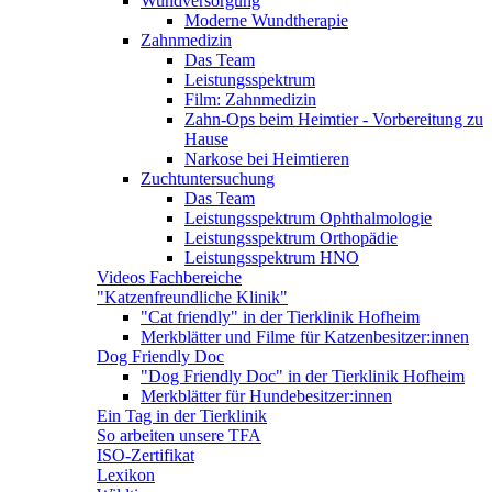
Wundversorgung
Moderne Wundtherapie
Zahnmedizin
Das Team
Leistungsspektrum
Film: Zahnmedizin
Zahn-Ops beim Heimtier - Vorbereitung zu
Hause
Narkose bei Heimtieren
Zuchtuntersuchung
Das Team
Leistungsspektrum Ophthalmologie
Leistungsspektrum Orthopädie
Leistungsspektrum HNO
Videos Fachbereiche
"Katzenfreundliche Klinik"
"Cat friendly" in der Tierklinik Hofheim
Merkblätter und Filme für Katzenbesitzer:innen
Dog Friendly Doc
"Dog Friendly Doc" in der Tierklinik Hofheim
Merkblätter für Hundebesitzer:innen
Ein Tag in der Tierklinik
So arbeiten unsere TFA
ISO-Zertifikat
Lexikon