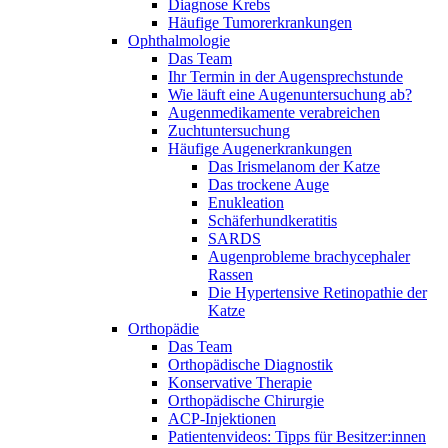
Diagnose Krebs
Häufige Tumorerkrankungen
Ophthalmologie
Das Team
Ihr Termin in der Augensprechstunde
Wie läuft eine Augenuntersuchung ab?
Augenmedikamente verabreichen
Zuchtuntersuchung
Häufige Augenerkrankungen
Das Irismelanom der Katze
Das trockene Auge
Enukleation
Schäferhundkeratitis
SARDS
Augenprobleme brachycephaler
Rassen
Die Hypertensive Retinopathie der
Katze
Orthopädie
Das Team
Orthopädische Diagnostik
Konservative Therapie
Orthopädische Chirurgie
ACP-Injektionen
Patientenvideos: Tipps für Besitzer:innen