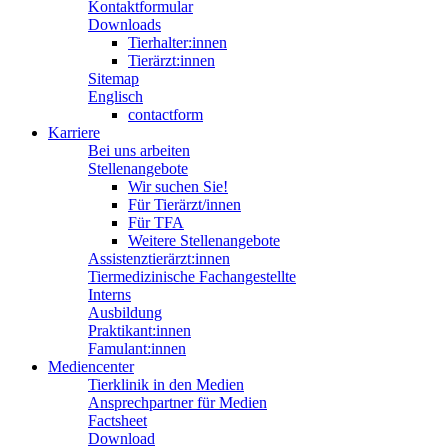
Kontaktformular
Downloads
Tierhalter:innen
Tierärzt:innen
Sitemap
Englisch
contactform
Karriere
Bei uns arbeiten
Stellenangebote
Wir suchen Sie!
Für Tierärzt/innen
Für TFA
Weitere Stellenangebote
Assistenztierärzt:innen
Tiermedizinische Fachangestellte
Interns
Ausbildung
Praktikant:innen
Famulant:innen
Mediencenter
Tierklinik in den Medien
Ansprechpartner für Medien
Factsheet
Download