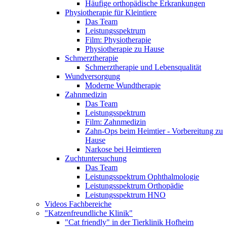
Häufige orthopädische Erkrankungen
Physiotherapie für Kleintiere
Das Team
Leistungsspektrum
Film: Physiotherapie
Physiotherapie zu Hause
Schmerztherapie
Schmerztherapie und Lebensqualität
Wundversorgung
Moderne Wundtherapie
Zahnmedizin
Das Team
Leistungsspektrum
Film: Zahnmedizin
Zahn-Ops beim Heimtier - Vorbereitung zu
Hause
Narkose bei Heimtieren
Zuchtuntersuchung
Das Team
Leistungsspektrum Ophthalmologie
Leistungsspektrum Orthopädie
Leistungsspektrum HNO
Videos Fachbereiche
"Katzenfreundliche Klinik"
"Cat friendly" in der Tierklinik Hofheim