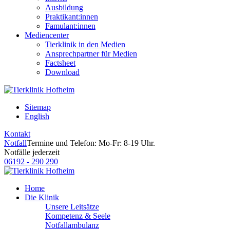
Ausbildung
Praktikant:innen
Famulant:innen
Mediencenter
Tierklinik in den Medien
Ansprechpartner für Medien
Factsheet
Download
Sitemap
English
Kontakt
Notfall
Termine und Telefon: Mo-Fr: 8-19 Uhr.
Notfälle jederzeit
06192 - 290 290
Home
Die Klinik
Unsere Leitsätze
Kompetenz & Seele
Notfallambulanz