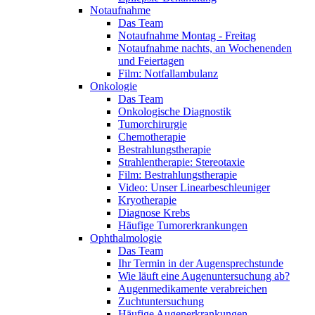
Notaufnahme
Das Team
Notaufnahme Montag - Freitag
Notaufnahme nachts, an Wochenenden
und Feiertagen
Film: Notfallambulanz
Onkologie
Das Team
Onkologische Diagnostik
Tumorchirurgie
Chemotherapie
Bestrahlungstherapie
Strahlentherapie: Stereotaxie
Film: Bestrahlungstherapie
Video: Unser Linearbeschleuniger
Kryotherapie
Diagnose Krebs
Häufige Tumorerkrankungen
Ophthalmologie
Das Team
Ihr Termin in der Augensprechstunde
Wie läuft eine Augenuntersuchung ab?
Augenmedikamente verabreichen
Zuchtuntersuchung
Häufige Augenerkrankungen