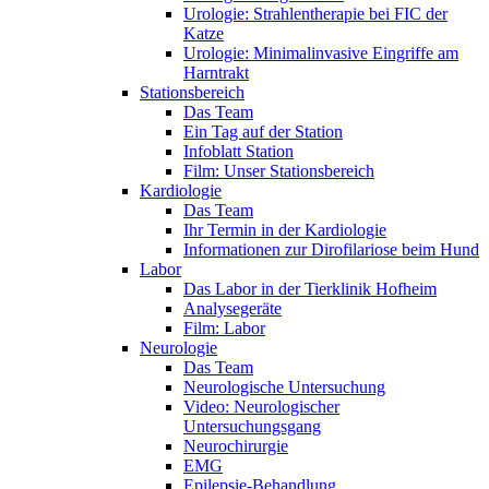
Urologie: Strahlentherapie bei FIC der
Katze
Urologie: Minimalinvasive Eingriffe am
Harntrakt
Stationsbereich
Das Team
Ein Tag auf der Station
Infoblatt Station
Film: Unser Stationsbereich
Kardiologie
Das Team
Ihr Termin in der Kardiologie
Informationen zur Dirofilariose beim Hund
Labor
Das Labor in der Tierklinik Hofheim
Analysegeräte
Film: Labor
Neurologie
Das Team
Neurologische Untersuchung
Video: Neurologischer
Untersuchungsgang
Neurochirurgie
EMG
Epilepsie-Behandlung