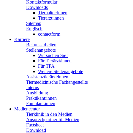
Kontaktformular
Downloads
Tierhalter:innen
Tierärzt:innen
Sitemap
Englisch
contactform
Karriere
Bei uns arbeiten
Stellenangebote
Wir suchen Sie!
Für Tierärzt/innen
Für TFA
Weitere Stellenangebote
Assistenztierärzt:innen
Tiermedizinische Fachangestellte
Interns
Ausbildung
Praktikant:innen
Famulant:innen
Mediencenter
Tierklinik in den Medien
Ansprechpartner für Medien
Factsheet
Download