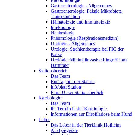
Endokrinologie
Gastroenterologie - Allgemeines
Gastroenterologie: Fäkale Mikrobiota
Transplantation
Hämatologie und Immunologie
Infektiologie
Nephrologie
Pneumologie (Respirationsmedizin)
Urologie - Allgemeines
Urologie: Strahlentherapie bei FIC der
Katze
Urologie: Minimalinvasive Eingriffe am
Harntrakt
Stationsbereich
Das Team
Ein Tag auf der Station
Infoblatt Station
Film: Unser Stationsbereich
Kardiologie
Das Team
Ihr Termin in der Kardiologie
Informationen zur Dirofilariose beim Hund
Labor
Das Labor in der Tierklinik Hofheim
Analysegeräte