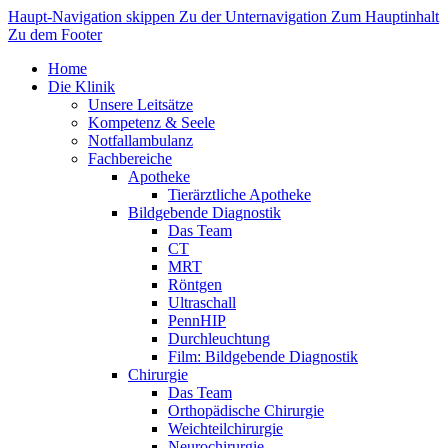
Haupt-Navigation skippen
Zu der Unternavigation
Zum Hauptinhalt
Zu dem Footer
Home
Die Klinik
Unsere Leitsätze
Kompetenz & Seele
Notfallambulanz
Fachbereiche
Apotheke
Tierärztliche Apotheke
Bildgebende Diagnostik
Das Team
CT
MRT
Röntgen
Ultraschall
PennHIP
Durchleuchtung
Film: Bildgebende Diagnostik
Chirurgie
Das Team
Orthopädische Chirurgie
Weichteilchirurgie
Neurochirurgie