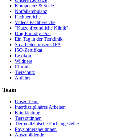
Unsere Leitsätze
Kompetenz & Seele
Notfallambulanz
Fachbereiche
Videos Fachbereiche
"Katzenfreundliche Klinik"
Dog Friendly Doc
Ein Tag in der Tierklinik
So arbeiten unsere TFA
ISO-Zertifikat
Lexikon
Wildtiere
Chronik
Tierschutz
Anfahrt
Team
Unser Team
Interdisziplinäres Arbeiten
Klinikleitung
Tierärzt:innen
Tiermedizinische Fachangestellte
Physiotherapeutinnen
Auszubildende