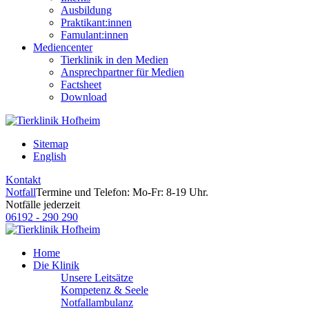
Ausbildung
Praktikant:innen
Famulant:innen
Mediencenter
Tierklinik in den Medien
Ansprechpartner für Medien
Factsheet
Download
Sitemap
English
Kontakt
Notfall
Termine und Telefon: Mo-Fr: 8-19 Uhr.
Notfälle jederzeit
06192 - 290 290
Home
Die Klinik
Unsere Leitsätze
Kompetenz & Seele
Notfallambulanz