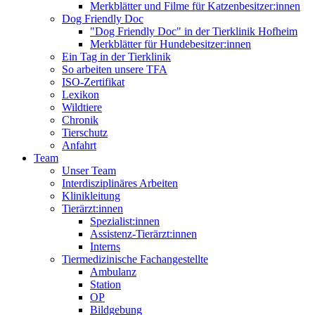
Merkblätter und Filme für Katzenbesitzer:innen
Dog Friendly Doc
"Dog Friendly Doc" in der Tierklinik Hofheim
Merkblätter für Hundebesitzer:innen
Ein Tag in der Tierklinik
So arbeiten unsere TFA
ISO-Zertifikat
Lexikon
Wildtiere
Chronik
Tierschutz
Anfahrt
Team
Unser Team
Interdisziplinäres Arbeiten
Klinikleitung
Tierärzt:innen
Spezialist:innen
Assistenz-Tierärzt:innen
Interns
Tiermedizinische Fachangestellte
Ambulanz
Station
OP
Bildgebung