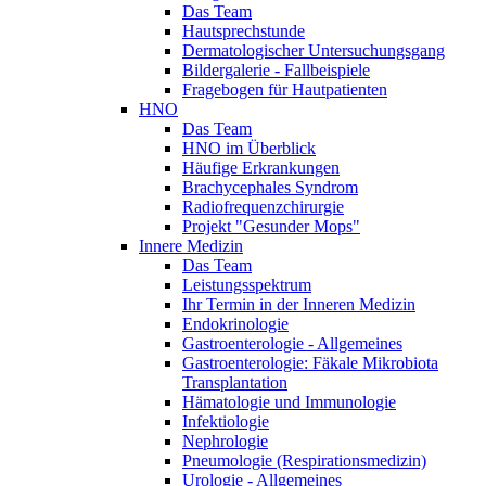
Das Team
Hautsprechstunde
Dermatologischer Untersuchungsgang
Bildergalerie - Fallbeispiele
Fragebogen für Hautpatienten
HNO
Das Team
HNO im Überblick
Häufige Erkrankungen
Brachycephales Syndrom
Radiofrequenzchirurgie
Projekt "Gesunder Mops"
Innere Medizin
Das Team
Leistungsspektrum
Ihr Termin in der Inneren Medizin
Endokrinologie
Gastroenterologie - Allgemeines
Gastroenterologie: Fäkale Mikrobiota
Transplantation
Hämatologie und Immunologie
Infektiologie
Nephrologie
Pneumologie (Respirationsmedizin)
Urologie - Allgemeines