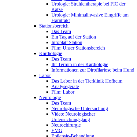
Urologie: Strahlentherapie bei FIC der
Katze
Urologie: Minimalinvasive Eingriffe am
Harntrakt
Stationsbereich
Das Team
Ein Tag auf der Station
Infoblatt Station
Film: Unser Stationsbereich
Kardiologie
Das Team
Ihr Termin in der Kardiologie
Informationen zur Dirofilariose beim Hund
Labor
Das Labor in der Tierklinik Hofheim
Analysegeräte
Film: Labor
Neurologie
Das Team
Neurologische Untersuchung
Video: Neurologischer
Untersuchungsgang
Neurochirurgie
EMG
Epilepsie-Behandlung