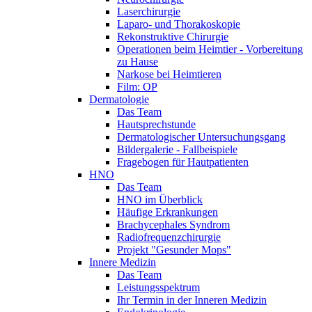
Laserchirurgie
Laparo- und Thorakoskopie
Rekonstruktive Chirurgie
Operationen beim Heimtier - Vorbereitung
zu Hause
Narkose bei Heimtieren
Film: OP
Dermatologie
Das Team
Hautsprechstunde
Dermatologischer Untersuchungsgang
Bildergalerie - Fallbeispiele
Fragebogen für Hautpatienten
HNO
Das Team
HNO im Überblick
Häufige Erkrankungen
Brachycephales Syndrom
Radiofrequenzchirurgie
Projekt "Gesunder Mops"
Innere Medizin
Das Team
Leistungsspektrum
Ihr Termin in der Inneren Medizin