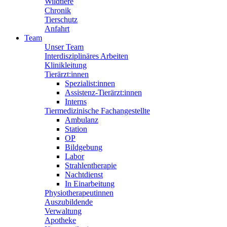
Wildtiere
Chronik
Tierschutz
Anfahrt
Team
Unser Team
Interdisziplinäres Arbeiten
Klinikleitung
Tierärzt:innen
Spezialist:innen
Assistenz-Tierärzt:innen
Interns
Tiermedizinische Fachangestellte
Ambulanz
Station
OP
Bildgebung
Labor
Strahlentherapie
Nachtdienst
In Einarbeitung
Physiotherapeutinnen
Auszubildende
Verwaltung
Apotheke