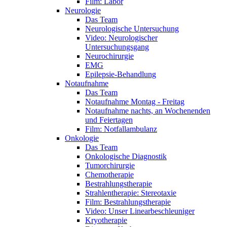
Film: Labor
Neurologie
Das Team
Neurologische Untersuchung
Video: Neurologischer
Untersuchungsgang
Neurochirurgie
EMG
Epilepsie-Behandlung
Notaufnahme
Das Team
Notaufnahme Montag - Freitag
Notaufnahme nachts, an Wochenenden
und Feiertagen
Film: Notfallambulanz
Onkologie
Das Team
Onkologische Diagnostik
Tumorchirurgie
Chemotherapie
Bestrahlungstherapie
Strahlentherapie: Stereotaxie
Film: Bestrahlungstherapie
Video: Unser Linearbeschleuniger
Kryotherapie