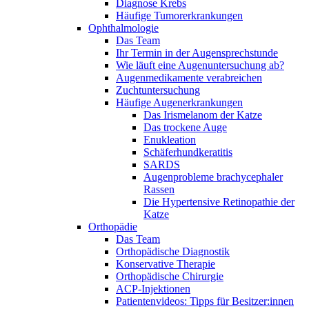
Diagnose Krebs
Häufige Tumorerkrankungen
Ophthalmologie
Das Team
Ihr Termin in der Augensprechstunde
Wie läuft eine Augenuntersuchung ab?
Augenmedikamente verabreichen
Zuchtuntersuchung
Häufige Augenerkrankungen
Das Irismelanom der Katze
Das trockene Auge
Enukleation
Schäferhundkeratitis
SARDS
Augenprobleme brachycephaler
Rassen
Die Hypertensive Retinopathie der
Katze
Orthopädie
Das Team
Orthopädische Diagnostik
Konservative Therapie
Orthopädische Chirurgie
ACP-Injektionen
Patientenvideos: Tipps für Besitzer:innen