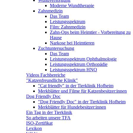
Wundversorgung
Moderne Wundtherapie
Zahnmedizin
Das Team
Leistungsspektrum
Film: Zahnmedizin
Zahn-Ops beim Heimtier - Vorbereitung zu
Hause
Narkose bei Heimtieren
Zuchtuntersuchung
Das Team
Leistungsspektrum Ophthalmologie
Leistungsspektrum Orthopädie
Leistungsspektrum HNO
Videos Fachbereiche
"Katzenfreundliche Klinik"
"Cat friendly" in der Tierklinik Hofheim
Merkblätter und Filme für Katzenbesitzer:innen
Dog Friendly Doc
"Dog Friendly Doc" in der Tierklinik Hofheim
Merkblätter für Hundebesitzer:innen
Ein Tag in der Tierklinik
So arbeiten unsere TFA
ISO-Zertifikat
Lexikon