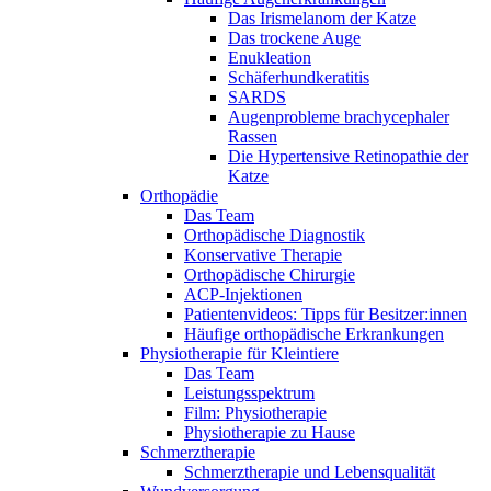
Das Irismelanom der Katze
Das trockene Auge
Enukleation
Schäferhundkeratitis
SARDS
Augenprobleme brachycephaler
Rassen
Die Hypertensive Retinopathie der
Katze
Orthopädie
Das Team
Orthopädische Diagnostik
Konservative Therapie
Orthopädische Chirurgie
ACP-Injektionen
Patientenvideos: Tipps für Besitzer:innen
Häufige orthopädische Erkrankungen
Physiotherapie für Kleintiere
Das Team
Leistungsspektrum
Film: Physiotherapie
Physiotherapie zu Hause
Schmerztherapie
Schmerztherapie und Lebensqualität