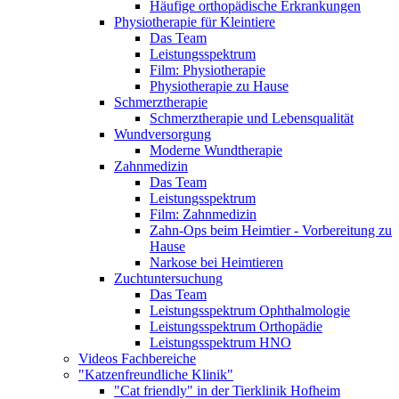
Häufige orthopädische Erkrankungen
Physiotherapie für Kleintiere
Das Team
Leistungsspektrum
Film: Physiotherapie
Physiotherapie zu Hause
Schmerztherapie
Schmerztherapie und Lebensqualität
Wundversorgung
Moderne Wundtherapie
Zahnmedizin
Das Team
Leistungsspektrum
Film: Zahnmedizin
Zahn-Ops beim Heimtier - Vorbereitung zu
Hause
Narkose bei Heimtieren
Zuchtuntersuchung
Das Team
Leistungsspektrum Ophthalmologie
Leistungsspektrum Orthopädie
Leistungsspektrum HNO
Videos Fachbereiche
"Katzenfreundliche Klinik"
"Cat friendly" in der Tierklinik Hofheim