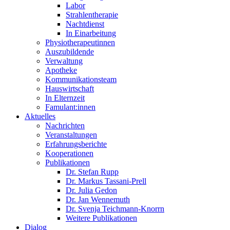
Labor
Strahlentherapie
Nachtdienst
In Einarbeitung
Physiotherapeutinnen
Auszubildende
Verwaltung
Apotheke
Kommunikationsteam
Hauswirtschaft
In Elternzeit
Famulant:innen
Aktuelles
Nachrichten
Veranstaltungen
Erfahrungsberichte
Kooperationen
Publikationen
Dr. Stefan Rupp
Dr. Markus Tassani-Prell
Dr. Julia Gedon
Dr. Jan Wennemuth
Dr. Svenja Teichmann-Knorrn
Weitere Publikationen
Dialog