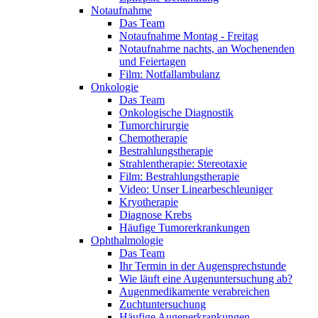
Notaufnahme
Das Team
Notaufnahme Montag - Freitag
Notaufnahme nachts, an Wochenenden
und Feiertagen
Film: Notfallambulanz
Onkologie
Das Team
Onkologische Diagnostik
Tumorchirurgie
Chemotherapie
Bestrahlungstherapie
Strahlentherapie: Stereotaxie
Film: Bestrahlungstherapie
Video: Unser Linearbeschleuniger
Kryotherapie
Diagnose Krebs
Häufige Tumorerkrankungen
Ophthalmologie
Das Team
Ihr Termin in der Augensprechstunde
Wie läuft eine Augenuntersuchung ab?
Augenmedikamente verabreichen
Zuchtuntersuchung
Häufige Augenerkrankungen