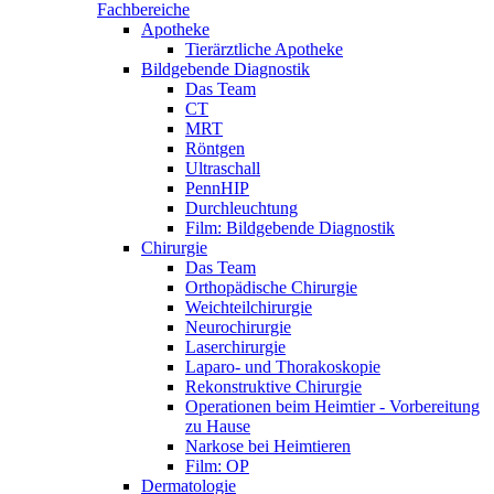
Fachbereiche
Apotheke
Tierärztliche Apotheke
Bildgebende Diagnostik
Das Team
CT
MRT
Röntgen
Ultraschall
PennHIP
Durchleuchtung
Film: Bildgebende Diagnostik
Chirurgie
Das Team
Orthopädische Chirurgie
Weichteilchirurgie
Neurochirurgie
Laserchirurgie
Laparo- und Thorakoskopie
Rekonstruktive Chirurgie
Operationen beim Heimtier - Vorbereitung
zu Hause
Narkose bei Heimtieren
Film: OP
Dermatologie