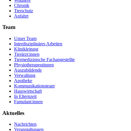
Wildtiere
Chronik
Tierschutz
Anfahrt
Team
Unser Team
Interdisziplinäres Arbeiten
Klinikleitung
Tierärzt:innen
Tiermedizinische Fachangestellte
Physiotherapeutinnen
Auszubildende
Verwaltung
Apotheke
Kommunikationsteam
Hauswirtschaft
In Elternzeit
Famulant:innen
Aktuelles
Nachrichten
Veranstaltungen