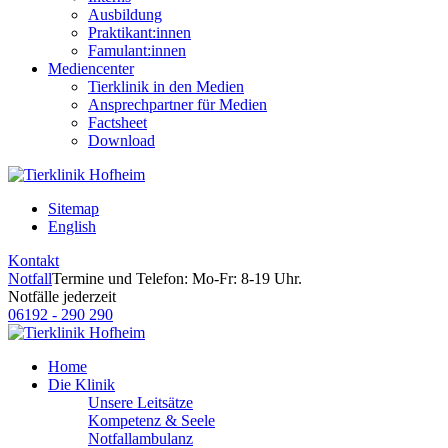
Ausbildung
Praktikant:innen
Famulant:innen
Mediencenter
Tierklinik in den Medien
Ansprechpartner für Medien
Factsheet
Download
Sitemap
English
Kontakt
Notfall
Termine und Telefon: Mo-Fr: 8-19 Uhr.
Notfälle jederzeit
06192 - 290 290
Home
Die Klinik
Unsere Leitsätze
Kompetenz & Seele
Notfallambulanz