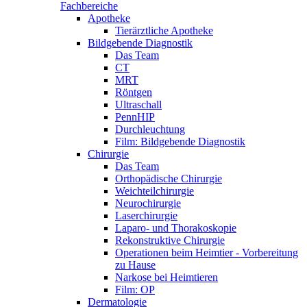
Fachbereiche
Apotheke
Tierärztliche Apotheke
Bildgebende Diagnostik
Das Team
CT
MRT
Röntgen
Ultraschall
PennHIP
Durchleuchtung
Film: Bildgebende Diagnostik
Chirurgie
Das Team
Orthopädische Chirurgie
Weichteilchirurgie
Neurochirurgie
Laserchirurgie
Laparo- und Thorakoskopie
Rekonstruktive Chirurgie
Operationen beim Heimtier - Vorbereitung
zu Hause
Narkose bei Heimtieren
Film: OP
Dermatologie