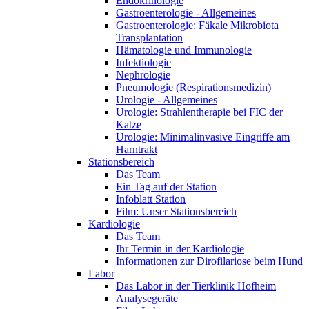
Endokrinologie
Gastroenterologie - Allgemeines
Gastroenterologie: Fäkale Mikrobiota
Transplantation
Hämatologie und Immunologie
Infektiologie
Nephrologie
Pneumologie (Respirationsmedizin)
Urologie - Allgemeines
Urologie: Strahlentherapie bei FIC der
Katze
Urologie: Minimalinvasive Eingriffe am
Harntrakt
Stationsbereich
Das Team
Ein Tag auf der Station
Infoblatt Station
Film: Unser Stationsbereich
Kardiologie
Das Team
Ihr Termin in der Kardiologie
Informationen zur Dirofilariose beim Hund
Labor
Das Labor in der Tierklinik Hofheim
Analysegeräte