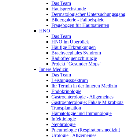
Das Team
Hautsprechstunde
Dermatologischer Untersuchungsgang
Bildergalerie - Fallbeispiele
Fragebogen für Hautpatienten
HNO
Das Team
HNO im Überblick
Häufige Erkrankungen
Brachycephales Syndrom
Radiofrequenzchirurgie
Projekt "Gesunder Mops"
Innere Medizin
Das Team
Leistungsspektrum
Ihr Termin in der Inneren Medizin
Endokrinologie
Gastroenterologie - Allgemeines
Gastroenterologie: Fäkale Mikrobiota
Transplantation
Hämatologie und Immunologie
Infektiologie
Nephrologie
Pneumologie (Respirationsmedizin)
Urologie - Allgemeines