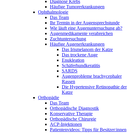
Diagnose Krebs
Häufige Tumorerkrankungen
Ophthalmologie
Das Team
Ihr Termin in der Augensprechstunde
Wie läuft eine Augenuntersuchung ab?
Augenmedikamente verabreichen
Zuchtuntersuchung
Häufige Augenerkrankungen
Das Irismelanom der Katze
Das trockene Auge
Enukleation
Schäferhundkeratitis
SARDS
Augenprobleme brachycephaler
Rassen
Die Hypertensive Retinopathie der
Katze
Orthopädie
Das Team
Orthopädische Diagnostik
Konservative Therapie
Orthopädische Chirurgie
ACP-Injektionen
Patientenvideos: Tipps für Besitzer:innen