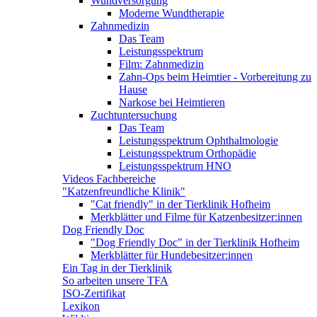
Wundversorgung
Moderne Wundtherapie
Zahnmedizin
Das Team
Leistungsspektrum
Film: Zahnmedizin
Zahn-Ops beim Heimtier - Vorbereitung zu
Hause
Narkose bei Heimtieren
Zuchtuntersuchung
Das Team
Leistungsspektrum Ophthalmologie
Leistungsspektrum Orthopädie
Leistungsspektrum HNO
Videos Fachbereiche
"Katzenfreundliche Klinik"
"Cat friendly" in der Tierklinik Hofheim
Merkblätter und Filme für Katzenbesitzer:innen
Dog Friendly Doc
"Dog Friendly Doc" in der Tierklinik Hofheim
Merkblätter für Hundebesitzer:innen
Ein Tag in der Tierklinik
So arbeiten unsere TFA
ISO-Zertifikat
Lexikon