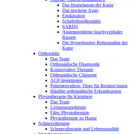
Das Irismelanom der Katze
Das trockene Auge
Enukleation
Schäferhundkeratitis
SARDS
Augenprobleme brachycephaler
Rassen
Die Hypertensive Retinopathie der
Katze
Orthopädie
Das Team
Orthopädische Diagnostik
Konservative Therapie
Orthopädische Chirurgie
ACP-Injektionen
Patientenvideos: Tipps für Besitzer:innen
Häufige orthopädische Erkrankungen
Physiotherapie für Kleintiere
Das Team
Leistungsspektrum
Film: Physiotherapie
Physiotherapie zu Hause
Schmerztherapie
Schmerztherapie und Lebensqualität