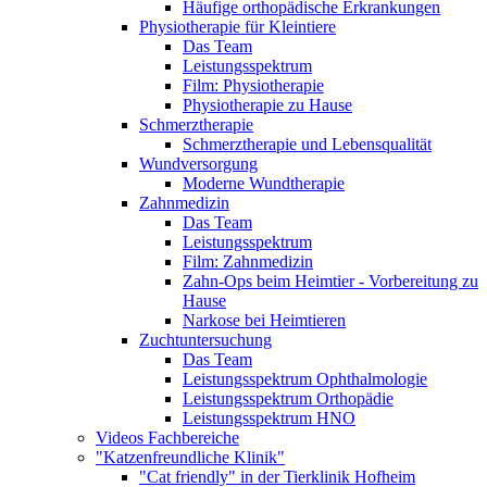
Häufige orthopädische Erkrankungen
Physiotherapie für Kleintiere
Das Team
Leistungsspektrum
Film: Physiotherapie
Physiotherapie zu Hause
Schmerztherapie
Schmerztherapie und Lebensqualität
Wundversorgung
Moderne Wundtherapie
Zahnmedizin
Das Team
Leistungsspektrum
Film: Zahnmedizin
Zahn-Ops beim Heimtier - Vorbereitung zu
Hause
Narkose bei Heimtieren
Zuchtuntersuchung
Das Team
Leistungsspektrum Ophthalmologie
Leistungsspektrum Orthopädie
Leistungsspektrum HNO
Videos Fachbereiche
"Katzenfreundliche Klinik"
"Cat friendly" in der Tierklinik Hofheim