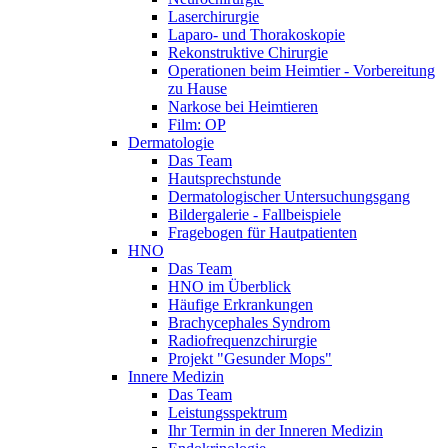
Laserchirurgie
Laparo- und Thorakoskopie
Rekonstruktive Chirurgie
Operationen beim Heimtier - Vorbereitung
zu Hause
Narkose bei Heimtieren
Film: OP
Dermatologie
Das Team
Hautsprechstunde
Dermatologischer Untersuchungsgang
Bildergalerie - Fallbeispiele
Fragebogen für Hautpatienten
HNO
Das Team
HNO im Überblick
Häufige Erkrankungen
Brachycephales Syndrom
Radiofrequenzchirurgie
Projekt "Gesunder Mops"
Innere Medizin
Das Team
Leistungsspektrum
Ihr Termin in der Inneren Medizin