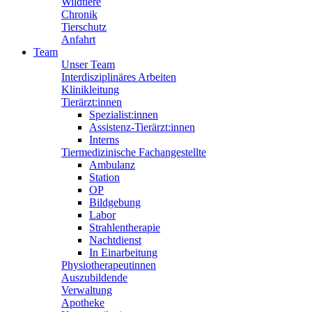
Wildtiere
Chronik
Tierschutz
Anfahrt
Team
Unser Team
Interdisziplinäres Arbeiten
Klinikleitung
Tierärzt:innen
Spezialist:innen
Assistenz-Tierärzt:innen
Interns
Tiermedizinische Fachangestellte
Ambulanz
Station
OP
Bildgebung
Labor
Strahlentherapie
Nachtdienst
In Einarbeitung
Physiotherapeutinnen
Auszubildende
Verwaltung
Apotheke