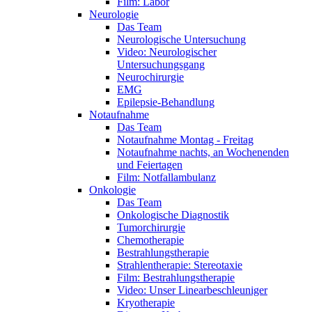
Film: Labor
Neurologie
Das Team
Neurologische Untersuchung
Video: Neurologischer
Untersuchungsgang
Neurochirurgie
EMG
Epilepsie-Behandlung
Notaufnahme
Das Team
Notaufnahme Montag - Freitag
Notaufnahme nachts, an Wochenenden
und Feiertagen
Film: Notfallambulanz
Onkologie
Das Team
Onkologische Diagnostik
Tumorchirurgie
Chemotherapie
Bestrahlungstherapie
Strahlentherapie: Stereotaxie
Film: Bestrahlungstherapie
Video: Unser Linearbeschleuniger
Kryotherapie