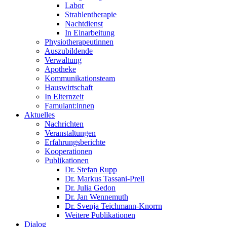
Labor
Strahlentherapie
Nachtdienst
In Einarbeitung
Physiotherapeutinnen
Auszubildende
Verwaltung
Apotheke
Kommunikationsteam
Hauswirtschaft
In Elternzeit
Famulant:innen
Aktuelles
Nachrichten
Veranstaltungen
Erfahrungsberichte
Kooperationen
Publikationen
Dr. Stefan Rupp
Dr. Markus Tassani-Prell
Dr. Julia Gedon
Dr. Jan Wennemuth
Dr. Svenja Teichmann-Knorrn
Weitere Publikationen
Dialog