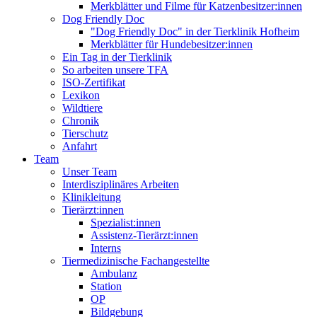
Merkblätter und Filme für Katzenbesitzer:innen
Dog Friendly Doc
"Dog Friendly Doc" in der Tierklinik Hofheim
Merkblätter für Hundebesitzer:innen
Ein Tag in der Tierklinik
So arbeiten unsere TFA
ISO-Zertifikat
Lexikon
Wildtiere
Chronik
Tierschutz
Anfahrt
Team
Unser Team
Interdisziplinäres Arbeiten
Klinikleitung
Tierärzt:innen
Spezialist:innen
Assistenz-Tierärzt:innen
Interns
Tiermedizinische Fachangestellte
Ambulanz
Station
OP
Bildgebung