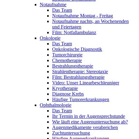
Notaufnahme
Das Team
Notaufnahme Montag - Freitag
Notaufnahme nachts, an Wochenenden
und Feiertagen
Film: Notfallambulanz
Onkologie
Das Team
Onkologische Diagnostik
Tumorchirurgie
Chemotherapie
Bestrahlungstherapie
Strahlentherapie: Stereotaxie
Film: Bestrahlungstherapie
Video: Unser Linearbeschleuniger
Kryotherapie
Diagnose Krebs
Häufige Tumorerkrankungen
Ophthalmologie
Das Team
Ihr Termin in der Augensprechstunde
Wie läuft eine Augenuntersuchung ab?
Augenmedikamente verabreichen
Zuchtuntersuchung
Häufige Augenerkrankungen