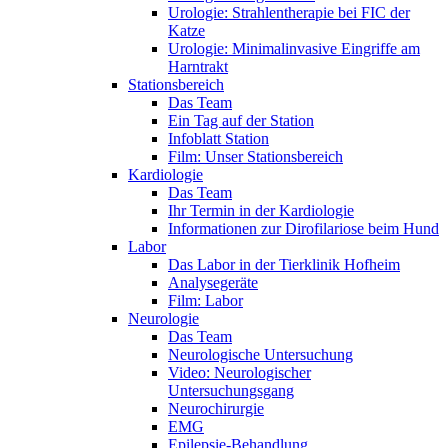
Urologie: Strahlentherapie bei FIC der
Katze
Urologie: Minimalinvasive Eingriffe am
Harntrakt
Stationsbereich
Das Team
Ein Tag auf der Station
Infoblatt Station
Film: Unser Stationsbereich
Kardiologie
Das Team
Ihr Termin in der Kardiologie
Informationen zur Dirofilariose beim Hund
Labor
Das Labor in der Tierklinik Hofheim
Analysegeräte
Film: Labor
Neurologie
Das Team
Neurologische Untersuchung
Video: Neurologischer
Untersuchungsgang
Neurochirurgie
EMG
Epilepsie-Behandlung