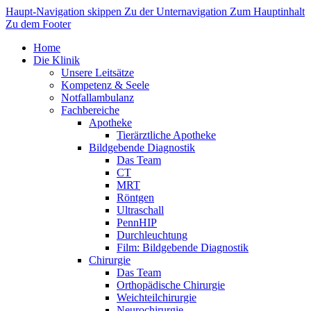
Haupt-Navigation skippen
Zu der Unternavigation
Zum Hauptinhalt
Zu dem Footer
Home
Die Klinik
Unsere Leitsätze
Kompetenz & Seele
Notfallambulanz
Fachbereiche
Apotheke
Tierärztliche Apotheke
Bildgebende Diagnostik
Das Team
CT
MRT
Röntgen
Ultraschall
PennHIP
Durchleuchtung
Film: Bildgebende Diagnostik
Chirurgie
Das Team
Orthopädische Chirurgie
Weichteilchirurgie
Neurochirurgie