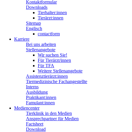
Kontaktformular
Downloads
Tierhalter:innen
Tierärzt:innen
Sitemap
Englisch
contactform
Karriere
Bei uns arbeiten
Stellenangebote
Wir suchen Sie!
Für Tierärzt/innen
Für TFA
Weitere Stellenangebote
Assistenztierärzt:innen
Tiermedizinische Fachangestellte
Interns
Ausbildung
Praktikant:innen
Famulant:innen
Mediencenter
Tierklinik in den Medien
Ansprechpartner für Medien
Factsheet
Download