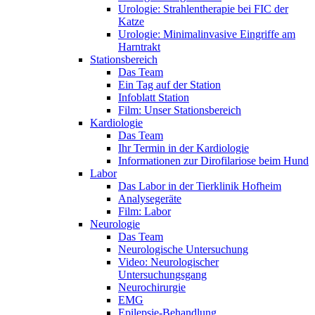
Urologie: Strahlentherapie bei FIC der
Katze
Urologie: Minimalinvasive Eingriffe am
Harntrakt
Stationsbereich
Das Team
Ein Tag auf der Station
Infoblatt Station
Film: Unser Stationsbereich
Kardiologie
Das Team
Ihr Termin in der Kardiologie
Informationen zur Dirofilariose beim Hund
Labor
Das Labor in der Tierklinik Hofheim
Analysegeräte
Film: Labor
Neurologie
Das Team
Neurologische Untersuchung
Video: Neurologischer
Untersuchungsgang
Neurochirurgie
EMG
Epilepsie-Behandlung