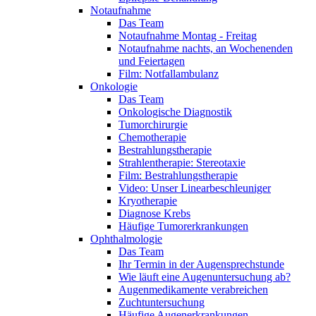
Notaufnahme
Das Team
Notaufnahme Montag - Freitag
Notaufnahme nachts, an Wochenenden
und Feiertagen
Film: Notfallambulanz
Onkologie
Das Team
Onkologische Diagnostik
Tumorchirurgie
Chemotherapie
Bestrahlungstherapie
Strahlentherapie: Stereotaxie
Film: Bestrahlungstherapie
Video: Unser Linearbeschleuniger
Kryotherapie
Diagnose Krebs
Häufige Tumorerkrankungen
Ophthalmologie
Das Team
Ihr Termin in der Augensprechstunde
Wie läuft eine Augenuntersuchung ab?
Augenmedikamente verabreichen
Zuchtuntersuchung
Häufige Augenerkrankungen