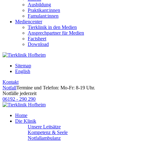
Ausbildung
Praktikant:innen
Famulant:innen
Mediencenter
Tierklinik in den Medien
Ansprechpartner für Medien
Factsheet
Download
Sitemap
English
Kontakt
Notfall
Termine und Telefon: Mo-Fr: 8-19 Uhr.
Notfälle jederzeit
06192 - 290 290
Home
Die Klinik
Unsere Leitsätze
Kompetenz & Seele
Notfallambulanz