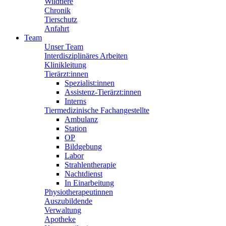
Wildtiere
Chronik
Tierschutz
Anfahrt
Team
Unser Team
Interdisziplinäres Arbeiten
Klinikleitung
Tierärzt:innen
Spezialist:innen
Assistenz-Tierärzt:innen
Interns
Tiermedizinische Fachangestellte
Ambulanz
Station
OP
Bildgebung
Labor
Strahlentherapie
Nachtdienst
In Einarbeitung
Physiotherapeutinnen
Auszubildende
Verwaltung
Apotheke