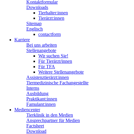
Kontaktformular
Downloads
Tierhalter:innen
Tierärzt:innen
Sitemap
Englisch
contactform
Karriere
Bei uns arbeiten
Stellenangebote
Wir suchen Sie!
Für Tierärzt/innen
Für TFA
Weitere Stellenangebote
Assistenztierärzt:innen
Tiermedizinische Fachangestellte
Interns
Ausbildung
Praktikant:innen
Famulant:innen
Mediencenter
Tierklinik in den Medien
Ansprechpartner für Medien
Factsheet
Download