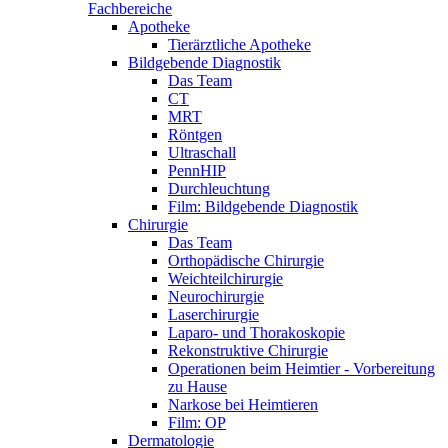
Fachbereiche
Apotheke
Tierärztliche Apotheke
Bildgebende Diagnostik
Das Team
CT
MRT
Röntgen
Ultraschall
PennHIP
Durchleuchtung
Film: Bildgebende Diagnostik
Chirurgie
Das Team
Orthopädische Chirurgie
Weichteilchirurgie
Neurochirurgie
Laserchirurgie
Laparo- und Thorakoskopie
Rekonstruktive Chirurgie
Operationen beim Heimtier - Vorbereitung
zu Hause
Narkose bei Heimtieren
Film: OP
Dermatologie