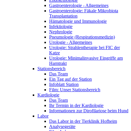
Endokrinologie
Gastroenterologie - Allgemeines
Gastroenterologie: Fäkale Mikrobiota
Transplantation
Hämatologie und Immunologie
Infektiologie
Nephrologie
Pneumologie (Respirationsmedizin)
Urologie - Allgemeines
Urologie: Strahlentherapie bei FIC der
Katze
Urologie: Minimalinvasive Eingriffe am
Harntrakt
Stationsbereich
Das Team
Ein Tag auf der Station
Infoblatt Station
Film: Unser Stationsbereich
Kardiologie
Das Team
Ihr Termin in der Kardiologie
Informationen zur Dirofilariose beim Hund
Labor
Das Labor in der Tierklinik Hofheim
Analysegeräte