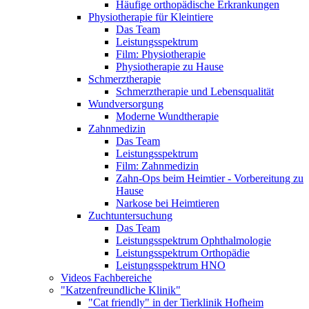
Häufige orthopädische Erkrankungen
Physiotherapie für Kleintiere
Das Team
Leistungsspektrum
Film: Physiotherapie
Physiotherapie zu Hause
Schmerztherapie
Schmerztherapie und Lebensqualität
Wundversorgung
Moderne Wundtherapie
Zahnmedizin
Das Team
Leistungsspektrum
Film: Zahnmedizin
Zahn-Ops beim Heimtier - Vorbereitung zu
Hause
Narkose bei Heimtieren
Zuchtuntersuchung
Das Team
Leistungsspektrum Ophthalmologie
Leistungsspektrum Orthopädie
Leistungsspektrum HNO
Videos Fachbereiche
"Katzenfreundliche Klinik"
"Cat friendly" in der Tierklinik Hofheim