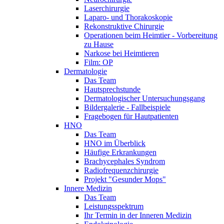
Laserchirurgie
Laparo- und Thorakoskopie
Rekonstruktive Chirurgie
Operationen beim Heimtier - Vorbereitung
zu Hause
Narkose bei Heimtieren
Film: OP
Dermatologie
Das Team
Hautsprechstunde
Dermatologischer Untersuchungsgang
Bildergalerie - Fallbeispiele
Fragebogen für Hautpatienten
HNO
Das Team
HNO im Überblick
Häufige Erkrankungen
Brachycephales Syndrom
Radiofrequenzchirurgie
Projekt "Gesunder Mops"
Innere Medizin
Das Team
Leistungsspektrum
Ihr Termin in der Inneren Medizin