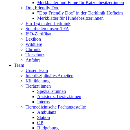
Merkblätter und Filme für Katzenbesitzer:innen
Dog Friendly Doc
"Dog Friendly Doc" in der Tierklinik Hofheim
Merkblätter für Hundebesitzer:innen
Ein Tag in der Tierklinik
So arbeiten unsere TFA
ISO-Zertifikat
Lexikon
Wildtiere
Chronik
Tierschutz
Anfahrt
Team
Unser Team
Interdisziplinäres Arbeiten
Klinikleitung
Tierärzt:innen
Spezialist:innen
Assistenz-Tierärzt:innen
Interns
Tiermedizinische Fachangestellte
Ambulanz
Station
OP
Bildgebung