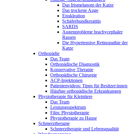
Das Irismelanom der Katze
Das trockene Auge
Enukleation
Schäferhundkeratitis
SARDS
Augenprobleme brachycephaler
Rassen
Die Hypertensive Retinopathie der
Katze
Orthopädie
Das Team
Orthopädische Diagnostik
Konservative Therapie
Orthopädische Chirurgie
ACP-Injektionen
Patientenvideos: Tipps für Besitzer:innen
Häufige orthopädische Erkrankungen
Physiotherapie für Kleintiere
Das Team
Leistungsspektrum
Film: Physiotherapie
Physiotherapie zu Hause
Schmerztherapie
Schmerztherapie und Lebensqualität