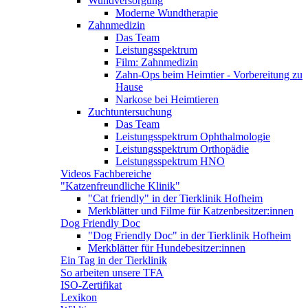
Wundversorgung
Moderne Wundtherapie
Zahnmedizin
Das Team
Leistungsspektrum
Film: Zahnmedizin
Zahn-Ops beim Heimtier - Vorbereitung zu
Hause
Narkose bei Heimtieren
Zuchtuntersuchung
Das Team
Leistungsspektrum Ophthalmologie
Leistungsspektrum Orthopädie
Leistungsspektrum HNO
Videos Fachbereiche
"Katzenfreundliche Klinik"
"Cat friendly" in der Tierklinik Hofheim
Merkblätter und Filme für Katzenbesitzer:innen
Dog Friendly Doc
"Dog Friendly Doc" in der Tierklinik Hofheim
Merkblätter für Hundebesitzer:innen
Ein Tag in der Tierklinik
So arbeiten unsere TFA
ISO-Zertifikat
Lexikon