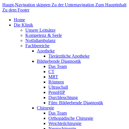
Haupt-Navigation skippen
Zu der Unternavigation
Zum Hauptinhalt
Zu dem Footer
Home
Die Klinik
Unsere Leitsätze
Kompetenz & Seele
Notfallambulanz
Fachbereiche
Apotheke
Tierärztliche Apotheke
Bildgebende Diagnostik
Das Team
CT
MRT
Röntgen
Ultraschall
PennHIP
Durchleuchtung
Film: Bildgebende Diagnostik
Chirurgie
Das Team
Orthopädische Chirurgie
Weichteilchirurgie
Neurochirurgie