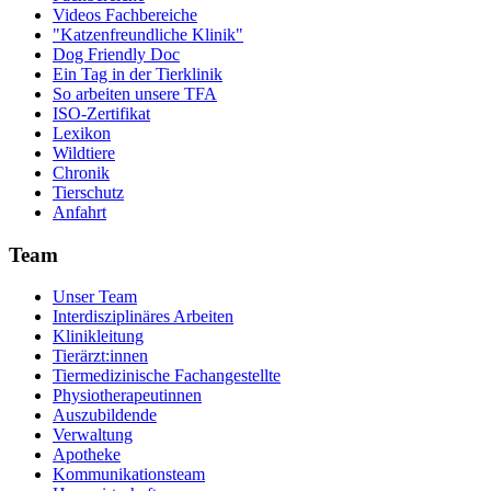
Videos Fachbereiche
"Katzenfreundliche Klinik"
Dog Friendly Doc
Ein Tag in der Tierklinik
So arbeiten unsere TFA
ISO-Zertifikat
Lexikon
Wildtiere
Chronik
Tierschutz
Anfahrt
Team
Unser Team
Interdisziplinäres Arbeiten
Klinikleitung
Tierärzt:innen
Tiermedizinische Fachangestellte
Physiotherapeutinnen
Auszubildende
Verwaltung
Apotheke
Kommunikationsteam