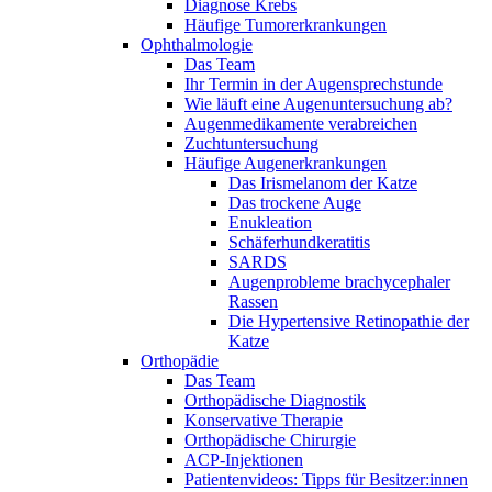
Diagnose Krebs
Häufige Tumorerkrankungen
Ophthalmologie
Das Team
Ihr Termin in der Augensprechstunde
Wie läuft eine Augenuntersuchung ab?
Augenmedikamente verabreichen
Zuchtuntersuchung
Häufige Augenerkrankungen
Das Irismelanom der Katze
Das trockene Auge
Enukleation
Schäferhundkeratitis
SARDS
Augenprobleme brachycephaler
Rassen
Die Hypertensive Retinopathie der
Katze
Orthopädie
Das Team
Orthopädische Diagnostik
Konservative Therapie
Orthopädische Chirurgie
ACP-Injektionen
Patientenvideos: Tipps für Besitzer:innen