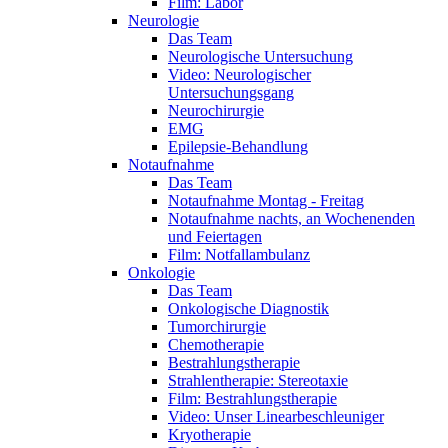
Film: Labor
Neurologie
Das Team
Neurologische Untersuchung
Video: Neurologischer
Untersuchungsgang
Neurochirurgie
EMG
Epilepsie-Behandlung
Notaufnahme
Das Team
Notaufnahme Montag - Freitag
Notaufnahme nachts, an Wochenenden
und Feiertagen
Film: Notfallambulanz
Onkologie
Das Team
Onkologische Diagnostik
Tumorchirurgie
Chemotherapie
Bestrahlungstherapie
Strahlentherapie: Stereotaxie
Film: Bestrahlungstherapie
Video: Unser Linearbeschleuniger
Kryotherapie