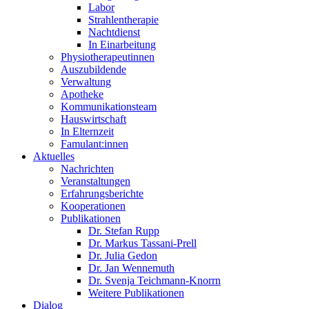
Labor
Strahlentherapie
Nachtdienst
In Einarbeitung
Physiotherapeutinnen
Auszubildende
Verwaltung
Apotheke
Kommunikationsteam
Hauswirtschaft
In Elternzeit
Famulant:innen
Aktuelles
Nachrichten
Veranstaltungen
Erfahrungsberichte
Kooperationen
Publikationen
Dr. Stefan Rupp
Dr. Markus Tassani-Prell
Dr. Julia Gedon
Dr. Jan Wennemuth
Dr. Svenja Teichmann-Knorrn
Weitere Publikationen
Dialog