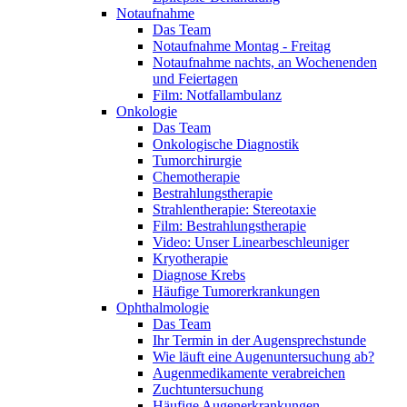
Notaufnahme
Das Team
Notaufnahme Montag - Freitag
Notaufnahme nachts, an Wochenenden
und Feiertagen
Film: Notfallambulanz
Onkologie
Das Team
Onkologische Diagnostik
Tumorchirurgie
Chemotherapie
Bestrahlungstherapie
Strahlentherapie: Stereotaxie
Film: Bestrahlungstherapie
Video: Unser Linearbeschleuniger
Kryotherapie
Diagnose Krebs
Häufige Tumorerkrankungen
Ophthalmologie
Das Team
Ihr Termin in der Augensprechstunde
Wie läuft eine Augenuntersuchung ab?
Augenmedikamente verabreichen
Zuchtuntersuchung
Häufige Augenerkrankungen