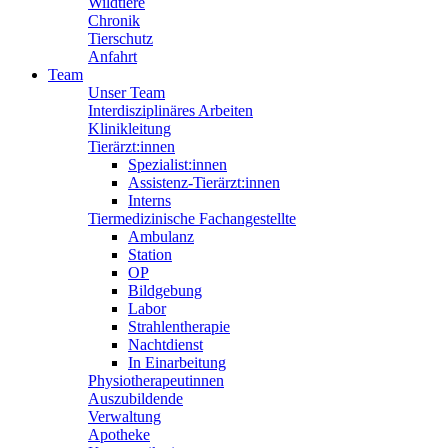
Wildtiere
Chronik
Tierschutz
Anfahrt
Team
Unser Team
Interdisziplinäres Arbeiten
Klinikleitung
Tierärzt:innen
Spezialist:innen
Assistenz-Tierärzt:innen
Interns
Tiermedizinische Fachangestellte
Ambulanz
Station
OP
Bildgebung
Labor
Strahlentherapie
Nachtdienst
In Einarbeitung
Physiotherapeutinnen
Auszubildende
Verwaltung
Apotheke