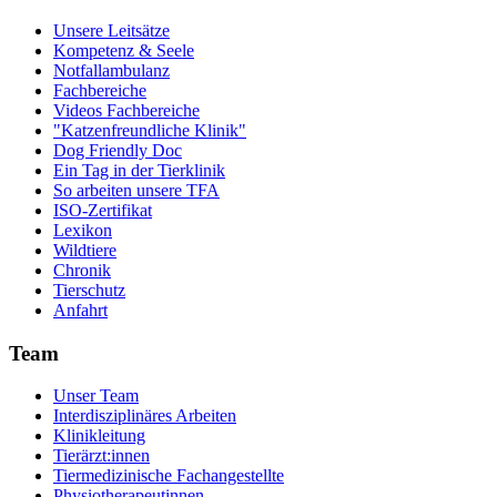
Unsere Leitsätze
Kompetenz & Seele
Notfallambulanz
Fachbereiche
Videos Fachbereiche
"Katzenfreundliche Klinik"
Dog Friendly Doc
Ein Tag in der Tierklinik
So arbeiten unsere TFA
ISO-Zertifikat
Lexikon
Wildtiere
Chronik
Tierschutz
Anfahrt
Team
Unser Team
Interdisziplinäres Arbeiten
Klinikleitung
Tierärzt:innen
Tiermedizinische Fachangestellte
Physiotherapeutinnen