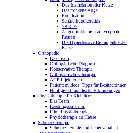
Das Irismelanom der Katze
Das trockene Auge
Enukleation
Schäferhundkeratitis
SARDS
Augenprobleme brachycephaler
Rassen
Die Hypertensive Retinopathie der
Katze
Orthopädie
Das Team
Orthopädische Diagnostik
Konservative Therapie
Orthopädische Chirurgie
ACP-Injektionen
Patientenvideos: Tipps für Besitzer:innen
Häufige orthopädische Erkrankungen
Physiotherapie für Kleintiere
Das Team
Leistungsspektrum
Film: Physiotherapie
Physiotherapie zu Hause
Schmerztherapie
Schmerztherapie und Lebensqualität