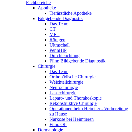
Fachbereiche
Apotheke
Tierärztliche Apotheke
Bildgebende Diagnostik
Das Team
CT
MRT
Röntgen
Ultraschall
PennHIP
Durchleuchtung
Film: Bildgebende Diagnostik
Chirurgie
Das Team
Orthopädische Chirurgie
Weichteilchirurgie
Neurochirurgie
Laserchirurgie
Laparo- und Thorakoskopie
Rekonstruktive Chirurgie
Operationen beim Heimtier - Vorbereitung
zu Hause
Narkose bei Heimtieren
Film: OP
Dermatologie