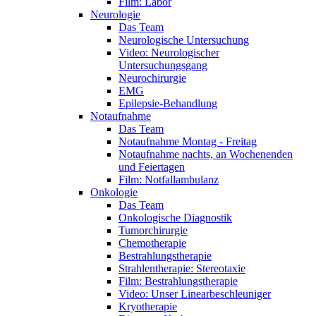
Film: Labor
Neurologie
Das Team
Neurologische Untersuchung
Video: Neurologischer
Untersuchungsgang
Neurochirurgie
EMG
Epilepsie-Behandlung
Notaufnahme
Das Team
Notaufnahme Montag - Freitag
Notaufnahme nachts, an Wochenenden
und Feiertagen
Film: Notfallambulanz
Onkologie
Das Team
Onkologische Diagnostik
Tumorchirurgie
Chemotherapie
Bestrahlungstherapie
Strahlentherapie: Stereotaxie
Film: Bestrahlungstherapie
Video: Unser Linearbeschleuniger
Kryotherapie