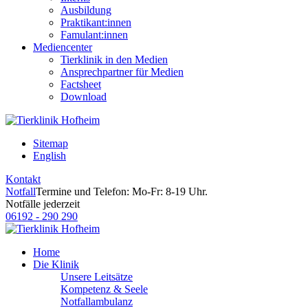
Ausbildung
Praktikant:innen
Famulant:innen
Mediencenter
Tierklinik in den Medien
Ansprechpartner für Medien
Factsheet
Download
Sitemap
English
Kontakt
Notfall
Termine und Telefon: Mo-Fr: 8-19 Uhr.
Notfälle jederzeit
06192 - 290 290
Home
Die Klinik
Unsere Leitsätze
Kompetenz & Seele
Notfallambulanz