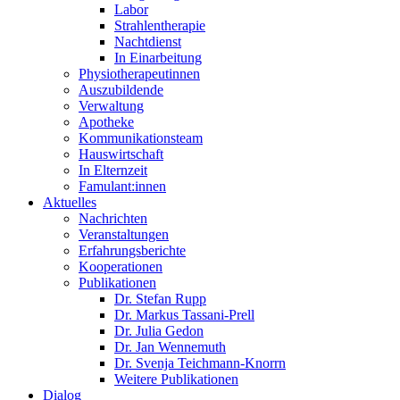
Labor
Strahlentherapie
Nachtdienst
In Einarbeitung
Physiotherapeutinnen
Auszubildende
Verwaltung
Apotheke
Kommunikationsteam
Hauswirtschaft
In Elternzeit
Famulant:innen
Aktuelles
Nachrichten
Veranstaltungen
Erfahrungsberichte
Kooperationen
Publikationen
Dr. Stefan Rupp
Dr. Markus Tassani-Prell
Dr. Julia Gedon
Dr. Jan Wennemuth
Dr. Svenja Teichmann-Knorrn
Weitere Publikationen
Dialog