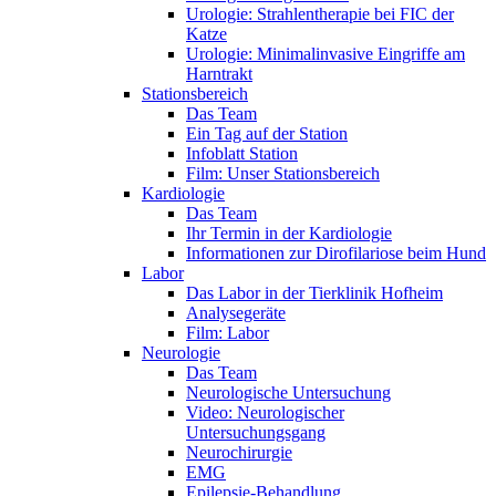
Urologie: Strahlentherapie bei FIC der
Katze
Urologie: Minimalinvasive Eingriffe am
Harntrakt
Stationsbereich
Das Team
Ein Tag auf der Station
Infoblatt Station
Film: Unser Stationsbereich
Kardiologie
Das Team
Ihr Termin in der Kardiologie
Informationen zur Dirofilariose beim Hund
Labor
Das Labor in der Tierklinik Hofheim
Analysegeräte
Film: Labor
Neurologie
Das Team
Neurologische Untersuchung
Video: Neurologischer
Untersuchungsgang
Neurochirurgie
EMG
Epilepsie-Behandlung