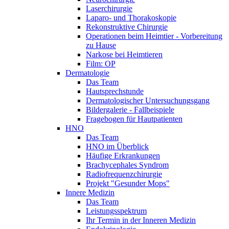
Laserchirurgie
Laparo- und Thorakoskopie
Rekonstruktive Chirurgie
Operationen beim Heimtier - Vorbereitung
zu Hause
Narkose bei Heimtieren
Film: OP
Dermatologie
Das Team
Hautsprechstunde
Dermatologischer Untersuchungsgang
Bildergalerie - Fallbeispiele
Fragebogen für Hautpatienten
HNO
Das Team
HNO im Überblick
Häufige Erkrankungen
Brachycephales Syndrom
Radiofrequenzchirurgie
Projekt "Gesunder Mops"
Innere Medizin
Das Team
Leistungsspektrum
Ihr Termin in der Inneren Medizin