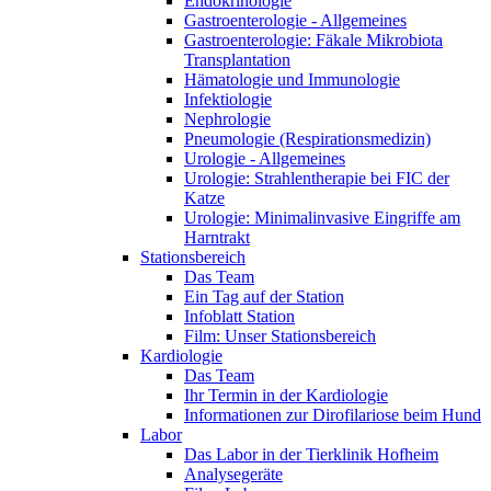
Endokrinologie
Gastroenterologie - Allgemeines
Gastroenterologie: Fäkale Mikrobiota
Transplantation
Hämatologie und Immunologie
Infektiologie
Nephrologie
Pneumologie (Respirationsmedizin)
Urologie - Allgemeines
Urologie: Strahlentherapie bei FIC der
Katze
Urologie: Minimalinvasive Eingriffe am
Harntrakt
Stationsbereich
Das Team
Ein Tag auf der Station
Infoblatt Station
Film: Unser Stationsbereich
Kardiologie
Das Team
Ihr Termin in der Kardiologie
Informationen zur Dirofilariose beim Hund
Labor
Das Labor in der Tierklinik Hofheim
Analysegeräte