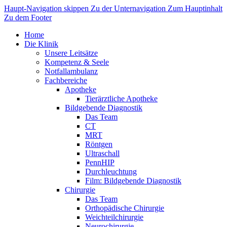
Haupt-Navigation skippen
Zu der Unternavigation
Zum Hauptinhalt
Zu dem Footer
Home
Die Klinik
Unsere Leitsätze
Kompetenz & Seele
Notfallambulanz
Fachbereiche
Apotheke
Tierärztliche Apotheke
Bildgebende Diagnostik
Das Team
CT
MRT
Röntgen
Ultraschall
PennHIP
Durchleuchtung
Film: Bildgebende Diagnostik
Chirurgie
Das Team
Orthopädische Chirurgie
Weichteilchirurgie
Neurochirurgie