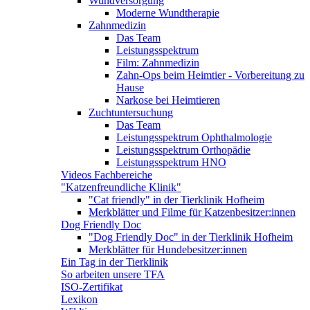
Wundversorgung
Moderne Wundtherapie
Zahnmedizin
Das Team
Leistungsspektrum
Film: Zahnmedizin
Zahn-Ops beim Heimtier - Vorbereitung zu
Hause
Narkose bei Heimtieren
Zuchtuntersuchung
Das Team
Leistungsspektrum Ophthalmologie
Leistungsspektrum Orthopädie
Leistungsspektrum HNO
Videos Fachbereiche
"Katzenfreundliche Klinik"
"Cat friendly" in der Tierklinik Hofheim
Merkblätter und Filme für Katzenbesitzer:innen
Dog Friendly Doc
"Dog Friendly Doc" in der Tierklinik Hofheim
Merkblätter für Hundebesitzer:innen
Ein Tag in der Tierklinik
So arbeiten unsere TFA
ISO-Zertifikat
Lexikon