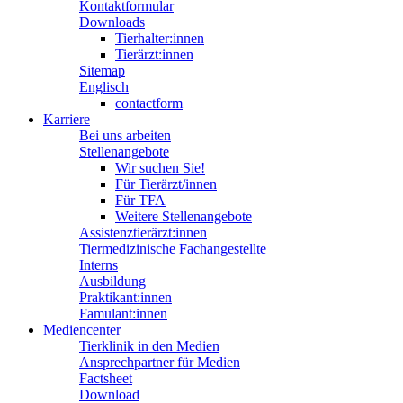
Kontaktformular
Downloads
Tierhalter:innen
Tierärzt:innen
Sitemap
Englisch
contactform
Karriere
Bei uns arbeiten
Stellenangebote
Wir suchen Sie!
Für Tierärzt/innen
Für TFA
Weitere Stellenangebote
Assistenztierärzt:innen
Tiermedizinische Fachangestellte
Interns
Ausbildung
Praktikant:innen
Famulant:innen
Mediencenter
Tierklinik in den Medien
Ansprechpartner für Medien
Factsheet
Download