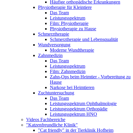
Häufige orthopädische Erkrankungen
Physiotherapie für Kleintiere
Das Team
Leistungsspektrum
Film: Physiotherapie
Physiotherapie zu Hause
Schmerztherapie
Schmerztherapie und Lebensqualität
Wundversorgung
Moderne Wundtherapie
Zahnmedizin
Das Team
Leistungsspektrum
Film: Zahnmedizin
Zahn-Ops beim Heimtier - Vorbereitung zu
Hause
Narkose bei Heimtieren
Zuchtuntersuchung
Das Team
Leistungsspektrum Ophthalmologie
Leistungsspektrum Orthopädie
Leistungsspektrum HNO
Videos Fachbereiche
"Katzenfreundliche Klinik"
"Cat friendly" in der Tierklinik Hofheim