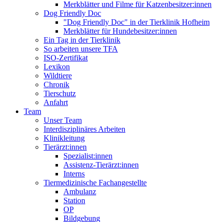
Merkblätter und Filme für Katzenbesitzer:innen
Dog Friendly Doc
"Dog Friendly Doc" in der Tierklinik Hofheim
Merkblätter für Hundebesitzer:innen
Ein Tag in der Tierklinik
So arbeiten unsere TFA
ISO-Zertifikat
Lexikon
Wildtiere
Chronik
Tierschutz
Anfahrt
Team
Unser Team
Interdisziplinäres Arbeiten
Klinikleitung
Tierärzt:innen
Spezialist:innen
Assistenz-Tierärzt:innen
Interns
Tiermedizinische Fachangestellte
Ambulanz
Station
OP
Bildgebung