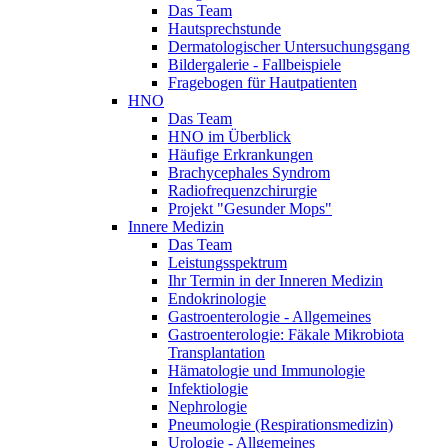
Das Team
Hautsprechstunde
Dermatologischer Untersuchungsgang
Bildergalerie - Fallbeispiele
Fragebogen für Hautpatienten
HNO
Das Team
HNO im Überblick
Häufige Erkrankungen
Brachycephales Syndrom
Radiofrequenzchirurgie
Projekt "Gesunder Mops"
Innere Medizin
Das Team
Leistungsspektrum
Ihr Termin in der Inneren Medizin
Endokrinologie
Gastroenterologie - Allgemeines
Gastroenterologie: Fäkale Mikrobiota
Transplantation
Hämatologie und Immunologie
Infektiologie
Nephrologie
Pneumologie (Respirationsmedizin)
Urologie - Allgemeines