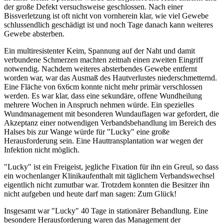
der große Defekt versuchsweise geschlossen. Nach einer
Bissverletzung ist oft nicht von vornherein klar, wie viel Gewebe
schlussendlich geschädigt ist und noch Tage danach kann weiteres
Gewebe absterben.
Ein multiresistenter Keim, Spannung auf der Naht und damit
verbundene Schmerzen machten zeitnah einen zweiten Eingriff
notwendig. Nachdem weiteres absterbendes Gewebe entfernt
worden war, war das Ausmaß des Hautverlustes niederschmetternd.
Eine Fläche von 6x6cm konnte nicht mehr primär verschlossen
werden. Es war klar, dass eine sekundäre, offene Wundheilung
mehrere Wochen in Anspruch nehmen würde. Ein spezielles
Wundmanagement mit besonderen Wundauflagen war gefordert, die
Akzeptanz einer notwendigen Verbandsbehandlung im Bereich des
Halses bis zur Wange würde für "Lucky" eine große
Herausforderung sein. Eine Hauttransplantation war wegen der
Infektion nicht möglich.
"Lucky" ist ein Freigeist, jegliche Fixation für ihn ein Greul, so dass
ein wochenlanger Klinikaufenthalt mit täglichem Verbandswechsel
eigentlich nicht zumutbar war. Trotzdem konnten die Besitzer ihn
nicht aufgeben und heute darf man sagen: Zum Glück!
Insgesamt war "Lucky" 40 Tage in stationärer Behandlung. Eine
besondere Herausforderung waren das Management der