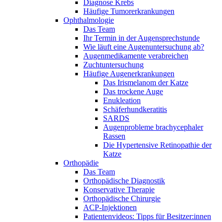
Diagnose Krebs
Häufige Tumorerkrankungen
Ophthalmologie
Das Team
Ihr Termin in der Augensprechstunde
Wie läuft eine Augenuntersuchung ab?
Augenmedikamente verabreichen
Zuchtuntersuchung
Häufige Augenerkrankungen
Das Irismelanom der Katze
Das trockene Auge
Enukleation
Schäferhundkeratitis
SARDS
Augenprobleme brachycephaler
Rassen
Die Hypertensive Retinopathie der
Katze
Orthopädie
Das Team
Orthopädische Diagnostik
Konservative Therapie
Orthopädische Chirurgie
ACP-Injektionen
Patientenvideos: Tipps für Besitzer:innen