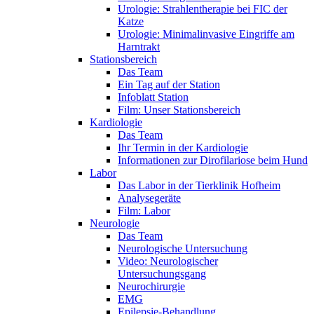
Urologie: Strahlentherapie bei FIC der
Katze
Urologie: Minimalinvasive Eingriffe am
Harntrakt
Stationsbereich
Das Team
Ein Tag auf der Station
Infoblatt Station
Film: Unser Stationsbereich
Kardiologie
Das Team
Ihr Termin in der Kardiologie
Informationen zur Dirofilariose beim Hund
Labor
Das Labor in der Tierklinik Hofheim
Analysegeräte
Film: Labor
Neurologie
Das Team
Neurologische Untersuchung
Video: Neurologischer
Untersuchungsgang
Neurochirurgie
EMG
Epilepsie-Behandlung