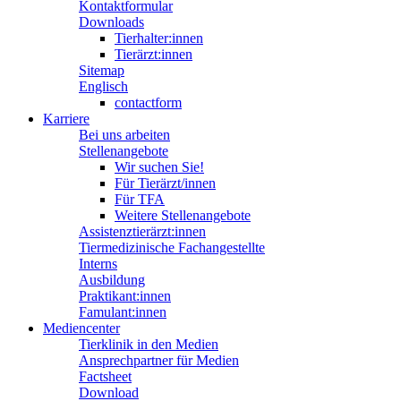
Kontaktformular
Downloads
Tierhalter:innen
Tierärzt:innen
Sitemap
Englisch
contactform
Karriere
Bei uns arbeiten
Stellenangebote
Wir suchen Sie!
Für Tierärzt/innen
Für TFA
Weitere Stellenangebote
Assistenztierärzt:innen
Tiermedizinische Fachangestellte
Interns
Ausbildung
Praktikant:innen
Famulant:innen
Mediencenter
Tierklinik in den Medien
Ansprechpartner für Medien
Factsheet
Download