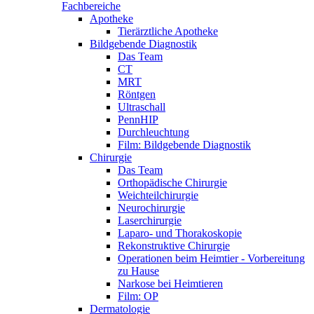
Fachbereiche
Apotheke
Tierärztliche Apotheke
Bildgebende Diagnostik
Das Team
CT
MRT
Röntgen
Ultraschall
PennHIP
Durchleuchtung
Film: Bildgebende Diagnostik
Chirurgie
Das Team
Orthopädische Chirurgie
Weichteilchirurgie
Neurochirurgie
Laserchirurgie
Laparo- und Thorakoskopie
Rekonstruktive Chirurgie
Operationen beim Heimtier - Vorbereitung
zu Hause
Narkose bei Heimtieren
Film: OP
Dermatologie