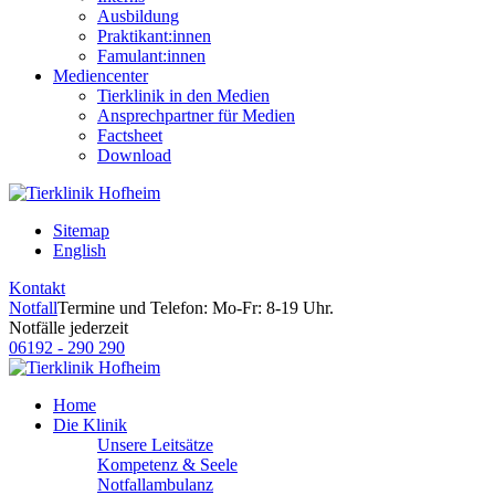
Ausbildung
Praktikant:innen
Famulant:innen
Mediencenter
Tierklinik in den Medien
Ansprechpartner für Medien
Factsheet
Download
Sitemap
English
Kontakt
Notfall
Termine und Telefon: Mo-Fr: 8-19 Uhr.
Notfälle jederzeit
06192 - 290 290
Home
Die Klinik
Unsere Leitsätze
Kompetenz & Seele
Notfallambulanz