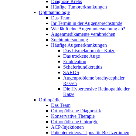
Diagnose Krebs
Häufige Tumorerkrankungen
Ophthalmologie
Das Team
Ihr Termin in der Augensprechstunde
Wie läuft eine Augenuntersuchung ab?
Augenmedikamente verabreichen
Zuchtuntersuchung
Häufige Augenerkrankungen
Das Irismelanom der Katze
Das trockene Auge
Enukleation
Schäferhundkeratitis
SARDS
Augenprobleme brachycephaler
Rassen
Die Hypertensive Retinopathie der
Katze
Orthopädie
Das Team
Orthopädische Diagnostik
Konservative Therapie
Orthopädische Chirurgie
ACP-Injektionen
Patientenvideos: Tipps für Besitzer:innen