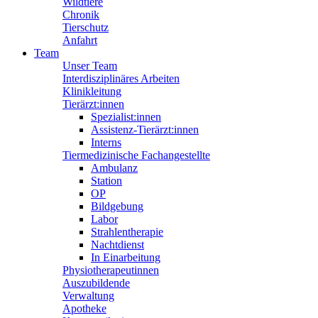
Wildtiere
Chronik
Tierschutz
Anfahrt
Team
Unser Team
Interdisziplinäres Arbeiten
Klinikleitung
Tierärzt:innen
Spezialist:innen
Assistenz-Tierärzt:innen
Interns
Tiermedizinische Fachangestellte
Ambulanz
Station
OP
Bildgebung
Labor
Strahlentherapie
Nachtdienst
In Einarbeitung
Physiotherapeutinnen
Auszubildende
Verwaltung
Apotheke