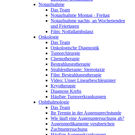
Notaufnahme
Das Team
Notaufnahme Montag - Freitag
Notaufnahme nachts, an Wochenenden
und Feiertagen
Film: Notfallambulanz
Onkologie
Das Team
Onkologische Diagnostik
Tumorchirurgie
Chemotherapie
Bestrahlungstherapie
Strahlentherapie: Stereotaxie
Film: Bestrahlungstherapie
Video: Unser Linearbeschleuniger
Kryotherapie
Diagnose Krebs
Häufige Tumorerkrankungen
Ophthalmologie
Das Team
Ihr Termin in der Augensprechstunde
Wie läuft eine Augenuntersuchung ab?
Augenmedikamente verabreichen
Zuchtuntersuchung
Häufige Augenerkrankungen