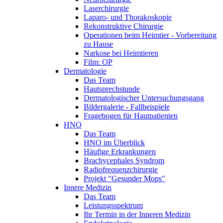
Laserchirurgie
Laparo- und Thorakoskopie
Rekonstruktive Chirurgie
Operationen beim Heimtier - Vorbereitung
zu Hause
Narkose bei Heimtieren
Film: OP
Dermatologie
Das Team
Hautsprechstunde
Dermatologischer Untersuchungsgang
Bildergalerie - Fallbeispiele
Fragebogen für Hautpatienten
HNO
Das Team
HNO im Überblick
Häufige Erkrankungen
Brachycephales Syndrom
Radiofrequenzchirurgie
Projekt "Gesunder Mops"
Innere Medizin
Das Team
Leistungsspektrum
Ihr Termin in der Inneren Medizin