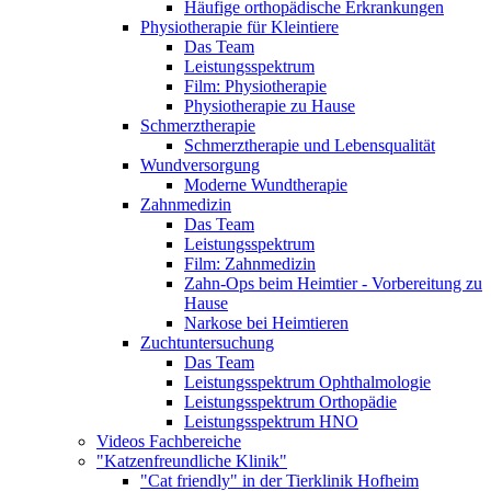
Häufige orthopädische Erkrankungen
Physiotherapie für Kleintiere
Das Team
Leistungsspektrum
Film: Physiotherapie
Physiotherapie zu Hause
Schmerztherapie
Schmerztherapie und Lebensqualität
Wundversorgung
Moderne Wundtherapie
Zahnmedizin
Das Team
Leistungsspektrum
Film: Zahnmedizin
Zahn-Ops beim Heimtier - Vorbereitung zu
Hause
Narkose bei Heimtieren
Zuchtuntersuchung
Das Team
Leistungsspektrum Ophthalmologie
Leistungsspektrum Orthopädie
Leistungsspektrum HNO
Videos Fachbereiche
"Katzenfreundliche Klinik"
"Cat friendly" in der Tierklinik Hofheim