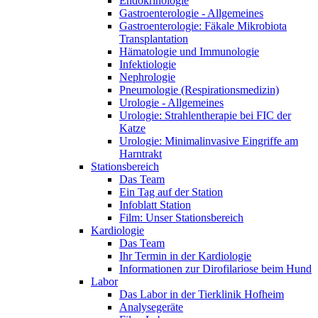
Endokrinologie
Gastroenterologie - Allgemeines
Gastroenterologie: Fäkale Mikrobiota
Transplantation
Hämatologie und Immunologie
Infektiologie
Nephrologie
Pneumologie (Respirationsmedizin)
Urologie - Allgemeines
Urologie: Strahlentherapie bei FIC der
Katze
Urologie: Minimalinvasive Eingriffe am
Harntrakt
Stationsbereich
Das Team
Ein Tag auf der Station
Infoblatt Station
Film: Unser Stationsbereich
Kardiologie
Das Team
Ihr Termin in der Kardiologie
Informationen zur Dirofilariose beim Hund
Labor
Das Labor in der Tierklinik Hofheim
Analysegeräte