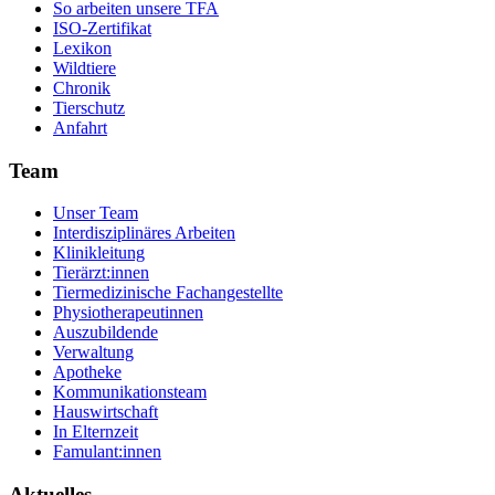
So arbeiten unsere TFA
ISO-Zertifikat
Lexikon
Wildtiere
Chronik
Tierschutz
Anfahrt
Team
Unser Team
Interdisziplinäres Arbeiten
Klinikleitung
Tierärzt:innen
Tiermedizinische Fachangestellte
Physiotherapeutinnen
Auszubildende
Verwaltung
Apotheke
Kommunikationsteam
Hauswirtschaft
In Elternzeit
Famulant:innen
Aktuelles