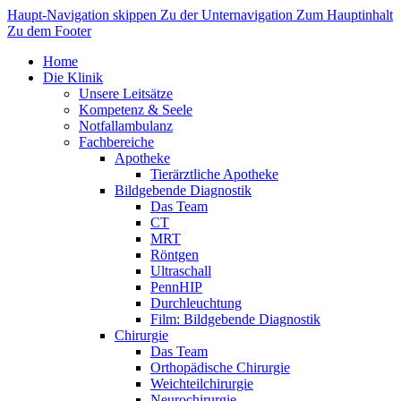
Haupt-Navigation skippen
Zu der Unternavigation
Zum Hauptinhalt
Zu dem Footer
Home
Die Klinik
Unsere Leitsätze
Kompetenz & Seele
Notfallambulanz
Fachbereiche
Apotheke
Tierärztliche Apotheke
Bildgebende Diagnostik
Das Team
CT
MRT
Röntgen
Ultraschall
PennHIP
Durchleuchtung
Film: Bildgebende Diagnostik
Chirurgie
Das Team
Orthopädische Chirurgie
Weichteilchirurgie
Neurochirurgie