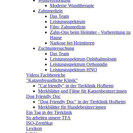
Wundversorgung
Moderne Wundtherapie
Zahnmedizin
Das Team
Leistungsspektrum
Film: Zahnmedizin
Zahn-Ops beim Heimtier - Vorbereitung zu
Hause
Narkose bei Heimtieren
Zuchtuntersuchung
Das Team
Leistungsspektrum Ophthalmologie
Leistungsspektrum Orthopädie
Leistungsspektrum HNO
Videos Fachbereiche
"Katzenfreundliche Klinik"
"Cat friendly" in der Tierklinik Hofheim
Merkblätter und Filme für Katzenbesitzer:innen
Dog Friendly Doc
"Dog Friendly Doc" in der Tierklinik Hofheim
Merkblätter für Hundebesitzer:innen
Ein Tag in der Tierklinik
So arbeiten unsere TFA
ISO-Zertifikat
Lexikon