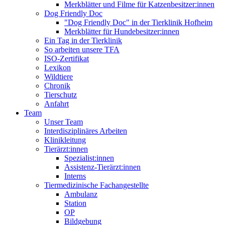
Merkblätter und Filme für Katzenbesitzer:innen
Dog Friendly Doc
"Dog Friendly Doc" in der Tierklinik Hofheim
Merkblätter für Hundebesitzer:innen
Ein Tag in der Tierklinik
So arbeiten unsere TFA
ISO-Zertifikat
Lexikon
Wildtiere
Chronik
Tierschutz
Anfahrt
Team
Unser Team
Interdisziplinäres Arbeiten
Klinikleitung
Tierärzt:innen
Spezialist:innen
Assistenz-Tierärzt:innen
Interns
Tiermedizinische Fachangestellte
Ambulanz
Station
OP
Bildgebung