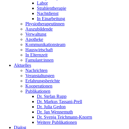
Labor
Strahlentherapie
Nachtdienst
In Einarbeitung
Physiotherapeutinnen
Auszubildende
Verwaltung
Apotheke
Kommunikationsteam
Hauswirtschaft
In Elternzeit
Famulant:innen
Aktuelles
Nachrichten
Veranstaltungen
Erfahrungsberichte
Kooperationen
Publikationen
Dr. Stefan Rupp
Dr. Markus Tassani-Prell
Dr. Julia Gedon
Dr. Jan Wennemuth
Dr. Svenja Teichmann-Knorrn
Weitere Publikationen
Dialog