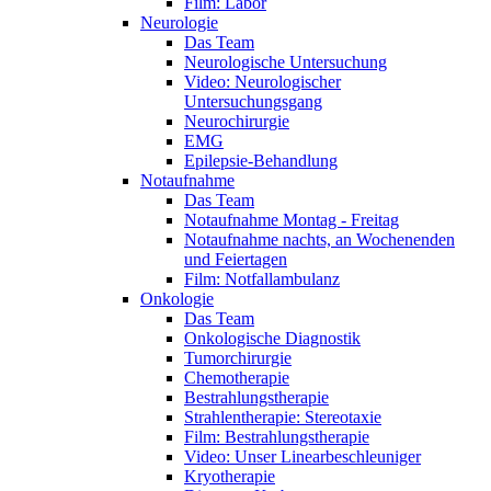
Film: Labor
Neurologie
Das Team
Neurologische Untersuchung
Video: Neurologischer
Untersuchungsgang
Neurochirurgie
EMG
Epilepsie-Behandlung
Notaufnahme
Das Team
Notaufnahme Montag - Freitag
Notaufnahme nachts, an Wochenenden
und Feiertagen
Film: Notfallambulanz
Onkologie
Das Team
Onkologische Diagnostik
Tumorchirurgie
Chemotherapie
Bestrahlungstherapie
Strahlentherapie: Stereotaxie
Film: Bestrahlungstherapie
Video: Unser Linearbeschleuniger
Kryotherapie