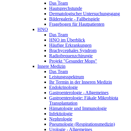
Das Team
Hautsprechstunde
Dermatologischer Untersuchungsgang
Bildergalerie - Fallbeispiele
Fragebogen für Hautpatienten
HNO
Das Team
HNO im Überblick
Häufige Erkrankungen
Brachycephales Syndrom
Radiofrequenzchirurgie
Projekt "Gesunder Mops"
Innere Medizin
Das Team
Leistungsspektrum
Ihr Termin in der Inneren Medizin
Endokrinologie
Gastroenterologie - Allgemeines
Gastroenterologie: Fäkale Mikrobiota
Transplantation
Hämatologie und Immunologie
Infektiologie
Nephrologie
Pneumologie (Respirationsmedizin)
Urologie - Allgemeines