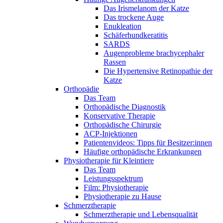
Das Irismelanom der Katze
Das trockene Auge
Enukleation
Schäferhundkeratitis
SARDS
Augenprobleme brachycephaler
Rassen
Die Hypertensive Retinopathie der
Katze
Orthopädie
Das Team
Orthopädische Diagnostik
Konservative Therapie
Orthopädische Chirurgie
ACP-Injektionen
Patientenvideos: Tipps für Besitzer:innen
Häufige orthopädische Erkrankungen
Physiotherapie für Kleintiere
Das Team
Leistungsspektrum
Film: Physiotherapie
Physiotherapie zu Hause
Schmerztherapie
Schmerztherapie und Lebensqualität