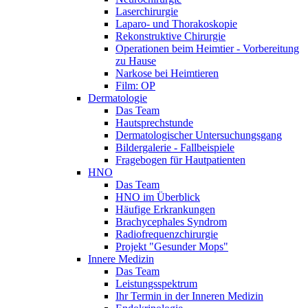
Laserchirurgie
Laparo- und Thorakoskopie
Rekonstruktive Chirurgie
Operationen beim Heimtier - Vorbereitung
zu Hause
Narkose bei Heimtieren
Film: OP
Dermatologie
Das Team
Hautsprechstunde
Dermatologischer Untersuchungsgang
Bildergalerie - Fallbeispiele
Fragebogen für Hautpatienten
HNO
Das Team
HNO im Überblick
Häufige Erkrankungen
Brachycephales Syndrom
Radiofrequenzchirurgie
Projekt "Gesunder Mops"
Innere Medizin
Das Team
Leistungsspektrum
Ihr Termin in der Inneren Medizin