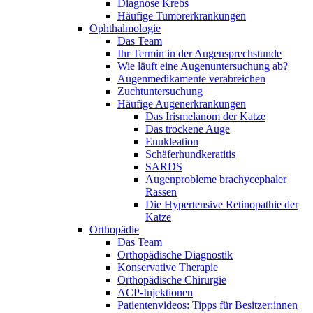
Diagnose Krebs
Häufige Tumorerkrankungen
Ophthalmologie
Das Team
Ihr Termin in der Augensprechstunde
Wie läuft eine Augenuntersuchung ab?
Augenmedikamente verabreichen
Zuchtuntersuchung
Häufige Augenerkrankungen
Das Irismelanom der Katze
Das trockene Auge
Enukleation
Schäferhundkeratitis
SARDS
Augenprobleme brachycephaler
Rassen
Die Hypertensive Retinopathie der
Katze
Orthopädie
Das Team
Orthopädische Diagnostik
Konservative Therapie
Orthopädische Chirurgie
ACP-Injektionen
Patientenvideos: Tipps für Besitzer:innen