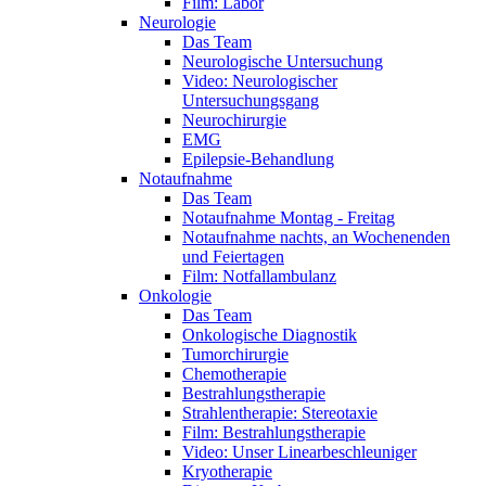
Film: Labor
Neurologie
Das Team
Neurologische Untersuchung
Video: Neurologischer
Untersuchungsgang
Neurochirurgie
EMG
Epilepsie-Behandlung
Notaufnahme
Das Team
Notaufnahme Montag - Freitag
Notaufnahme nachts, an Wochenenden
und Feiertagen
Film: Notfallambulanz
Onkologie
Das Team
Onkologische Diagnostik
Tumorchirurgie
Chemotherapie
Bestrahlungstherapie
Strahlentherapie: Stereotaxie
Film: Bestrahlungstherapie
Video: Unser Linearbeschleuniger
Kryotherapie