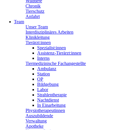
Wildtiere
Chronik
Tierschutz
Anfahrt
Team
Unser Team
Interdisziplinäres Arbeiten
Klinikleitung
Tierärzt:innen
Spezialist:innen
Assistenz-Tierärzt:innen
Interns
Tiermedizinische Fachangestellte
Ambulanz
Station
OP
Bildgebung
Labor
Strahlentherapie
Nachtdienst
In Einarbeitung
Physiotherapeutinnen
Auszubildende
Verwaltung
Apotheke