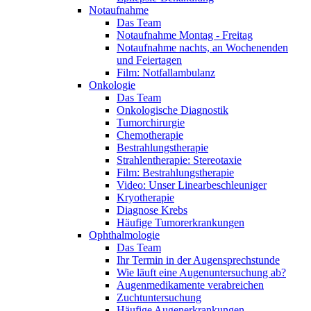
Notaufnahme
Das Team
Notaufnahme Montag - Freitag
Notaufnahme nachts, an Wochenenden
und Feiertagen
Film: Notfallambulanz
Onkologie
Das Team
Onkologische Diagnostik
Tumorchirurgie
Chemotherapie
Bestrahlungstherapie
Strahlentherapie: Stereotaxie
Film: Bestrahlungstherapie
Video: Unser Linearbeschleuniger
Kryotherapie
Diagnose Krebs
Häufige Tumorerkrankungen
Ophthalmologie
Das Team
Ihr Termin in der Augensprechstunde
Wie läuft eine Augenuntersuchung ab?
Augenmedikamente verabreichen
Zuchtuntersuchung
Häufige Augenerkrankungen