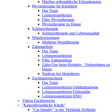
Häufige orthopädische Erkrankungen
Physiotherapie für Kleintiere
Das Team
Leistungsspektrum
Film: Physiotherapie
Physiotherapie zu Hause
Schmerztherapie
Schmerztherapie und Lebensqualität
Wundversorgung
Moderne Wundtherapie
Zahnmedizin
Das Team
Leistungsspektrum
Film: Zahnmedizin
Zahn-Ops beim Heimtier - Vorbereitung zu
Hause
Narkose bei Heimtieren
Zuchtuntersuchung
Das Team
Leistungsspektrum Ophthalmologie
Leistungsspektrum Orthopädie
Leistungsspektrum HNO
Videos Fachbereiche
"Katzenfreundliche Klinik"
"Cat friendly" in der Tierklinik Hofheim