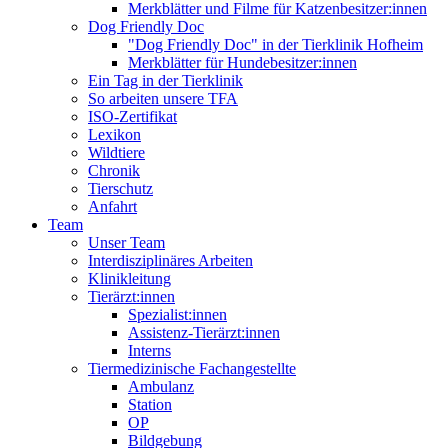
Merkblätter und Filme für Katzenbesitzer:innen
Dog Friendly Doc
"Dog Friendly Doc" in der Tierklinik Hofheim
Merkblätter für Hundebesitzer:innen
Ein Tag in der Tierklinik
So arbeiten unsere TFA
ISO-Zertifikat
Lexikon
Wildtiere
Chronik
Tierschutz
Anfahrt
Team
Unser Team
Interdisziplinäres Arbeiten
Klinikleitung
Tierärzt:innen
Spezialist:innen
Assistenz-Tierärzt:innen
Interns
Tiermedizinische Fachangestellte
Ambulanz
Station
OP
Bildgebung