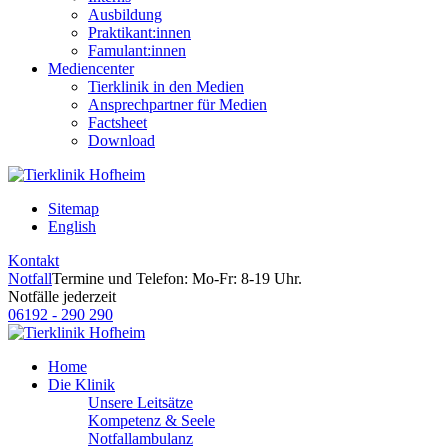
Ausbildung
Praktikant:innen
Famulant:innen
Mediencenter
Tierklinik in den Medien
Ansprechpartner für Medien
Factsheet
Download
Sitemap
English
Kontakt
Notfall
Termine und Telefon: Mo-Fr: 8-19 Uhr.
Notfälle jederzeit
06192 - 290 290
Home
Die Klinik
Unsere Leitsätze
Kompetenz & Seele
Notfallambulanz