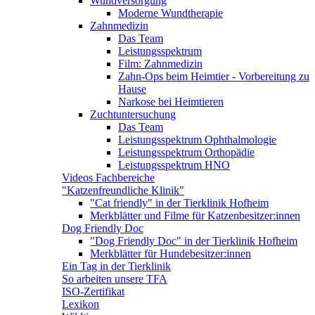
Wundversorgung
Moderne Wundtherapie
Zahnmedizin
Das Team
Leistungsspektrum
Film: Zahnmedizin
Zahn-Ops beim Heimtier - Vorbereitung zu
Hause
Narkose bei Heimtieren
Zuchtuntersuchung
Das Team
Leistungsspektrum Ophthalmologie
Leistungsspektrum Orthopädie
Leistungsspektrum HNO
Videos Fachbereiche
"Katzenfreundliche Klinik"
"Cat friendly" in der Tierklinik Hofheim
Merkblätter und Filme für Katzenbesitzer:innen
Dog Friendly Doc
"Dog Friendly Doc" in der Tierklinik Hofheim
Merkblätter für Hundebesitzer:innen
Ein Tag in der Tierklinik
So arbeiten unsere TFA
ISO-Zertifikat
Lexikon