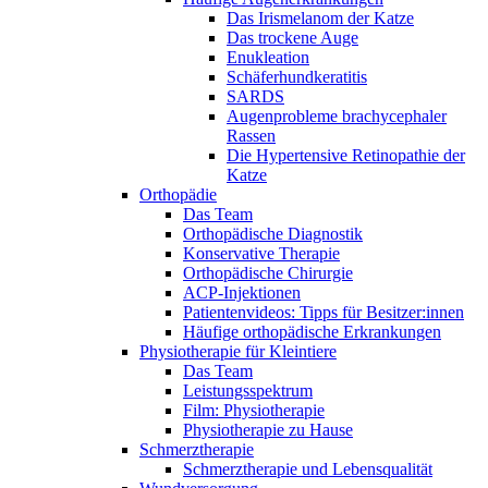
Das Irismelanom der Katze
Das trockene Auge
Enukleation
Schäferhundkeratitis
SARDS
Augenprobleme brachycephaler
Rassen
Die Hypertensive Retinopathie der
Katze
Orthopädie
Das Team
Orthopädische Diagnostik
Konservative Therapie
Orthopädische Chirurgie
ACP-Injektionen
Patientenvideos: Tipps für Besitzer:innen
Häufige orthopädische Erkrankungen
Physiotherapie für Kleintiere
Das Team
Leistungsspektrum
Film: Physiotherapie
Physiotherapie zu Hause
Schmerztherapie
Schmerztherapie und Lebensqualität