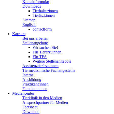
Kontaktformular
Downloads
Tierhalter:innen
Tierärzt:innen
Sitemap
Englisch
contactform
Karriere
Bei uns arbeiten
Stellenangebote
Wir suchen Sie!
Für Tierärzt/innen
Für TFA
Weitere Stellenangebote
Assistenztierärzt:innen
Tiermedizinische Fachangestellte
Interns
Ausbildung
Praktikant:innen
Famulant:innen
Mediencenter
Tierklinik in den Medien
Ansprechpartner für Medien
Factsheet
Download