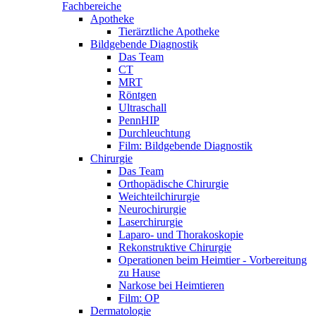
Fachbereiche
Apotheke
Tierärztliche Apotheke
Bildgebende Diagnostik
Das Team
CT
MRT
Röntgen
Ultraschall
PennHIP
Durchleuchtung
Film: Bildgebende Diagnostik
Chirurgie
Das Team
Orthopädische Chirurgie
Weichteilchirurgie
Neurochirurgie
Laserchirurgie
Laparo- und Thorakoskopie
Rekonstruktive Chirurgie
Operationen beim Heimtier - Vorbereitung
zu Hause
Narkose bei Heimtieren
Film: OP
Dermatologie