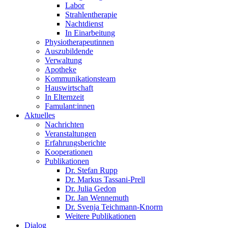
Labor
Strahlentherapie
Nachtdienst
In Einarbeitung
Physiotherapeutinnen
Auszubildende
Verwaltung
Apotheke
Kommunikationsteam
Hauswirtschaft
In Elternzeit
Famulant:innen
Aktuelles
Nachrichten
Veranstaltungen
Erfahrungsberichte
Kooperationen
Publikationen
Dr. Stefan Rupp
Dr. Markus Tassani-Prell
Dr. Julia Gedon
Dr. Jan Wennemuth
Dr. Svenja Teichmann-Knorrn
Weitere Publikationen
Dialog