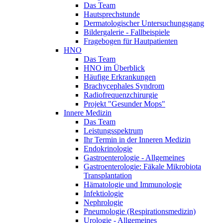
Das Team
Hautsprechstunde
Dermatologischer Untersuchungsgang
Bildergalerie - Fallbeispiele
Fragebogen für Hautpatienten
HNO
Das Team
HNO im Überblick
Häufige Erkrankungen
Brachycephales Syndrom
Radiofrequenzchirurgie
Projekt "Gesunder Mops"
Innere Medizin
Das Team
Leistungsspektrum
Ihr Termin in der Inneren Medizin
Endokrinologie
Gastroenterologie - Allgemeines
Gastroenterologie: Fäkale Mikrobiota
Transplantation
Hämatologie und Immunologie
Infektiologie
Nephrologie
Pneumologie (Respirationsmedizin)
Urologie - Allgemeines