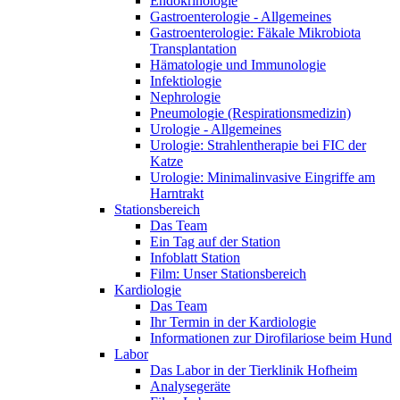
Endokrinologie
Gastroenterologie - Allgemeines
Gastroenterologie: Fäkale Mikrobiota
Transplantation
Hämatologie und Immunologie
Infektiologie
Nephrologie
Pneumologie (Respirationsmedizin)
Urologie - Allgemeines
Urologie: Strahlentherapie bei FIC der
Katze
Urologie: Minimalinvasive Eingriffe am
Harntrakt
Stationsbereich
Das Team
Ein Tag auf der Station
Infoblatt Station
Film: Unser Stationsbereich
Kardiologie
Das Team
Ihr Termin in der Kardiologie
Informationen zur Dirofilariose beim Hund
Labor
Das Labor in der Tierklinik Hofheim
Analysegeräte