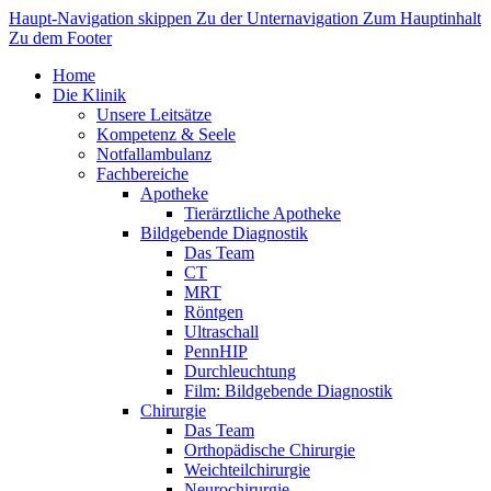
Haupt-Navigation skippen
Zu der Unternavigation
Zum Hauptinhalt
Zu dem Footer
Home
Die Klinik
Unsere Leitsätze
Kompetenz & Seele
Notfallambulanz
Fachbereiche
Apotheke
Tierärztliche Apotheke
Bildgebende Diagnostik
Das Team
CT
MRT
Röntgen
Ultraschall
PennHIP
Durchleuchtung
Film: Bildgebende Diagnostik
Chirurgie
Das Team
Orthopädische Chirurgie
Weichteilchirurgie
Neurochirurgie