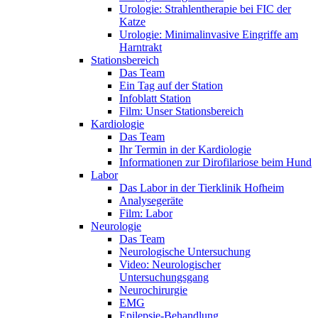
Urologie: Strahlentherapie bei FIC der
Katze
Urologie: Minimalinvasive Eingriffe am
Harntrakt
Stationsbereich
Das Team
Ein Tag auf der Station
Infoblatt Station
Film: Unser Stationsbereich
Kardiologie
Das Team
Ihr Termin in der Kardiologie
Informationen zur Dirofilariose beim Hund
Labor
Das Labor in der Tierklinik Hofheim
Analysegeräte
Film: Labor
Neurologie
Das Team
Neurologische Untersuchung
Video: Neurologischer
Untersuchungsgang
Neurochirurgie
EMG
Epilepsie-Behandlung