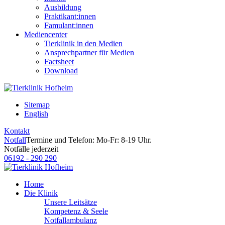
Ausbildung
Praktikant:innen
Famulant:innen
Mediencenter
Tierklinik in den Medien
Ansprechpartner für Medien
Factsheet
Download
Sitemap
English
Kontakt
Notfall
Termine und Telefon: Mo-Fr: 8-19 Uhr.
Notfälle jederzeit
06192 - 290 290
Home
Die Klinik
Unsere Leitsätze
Kompetenz & Seele
Notfallambulanz