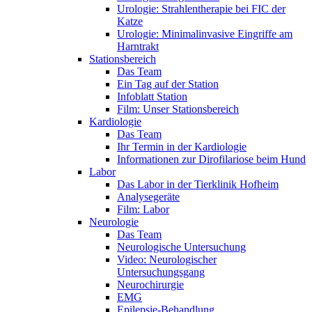
Urologie: Strahlentherapie bei FIC der
Katze
Urologie: Minimalinvasive Eingriffe am
Harntrakt
Stationsbereich
Das Team
Ein Tag auf der Station
Infoblatt Station
Film: Unser Stationsbereich
Kardiologie
Das Team
Ihr Termin in der Kardiologie
Informationen zur Dirofilariose beim Hund
Labor
Das Labor in der Tierklinik Hofheim
Analysegeräte
Film: Labor
Neurologie
Das Team
Neurologische Untersuchung
Video: Neurologischer
Untersuchungsgang
Neurochirurgie
EMG
Epilepsie-Behandlung