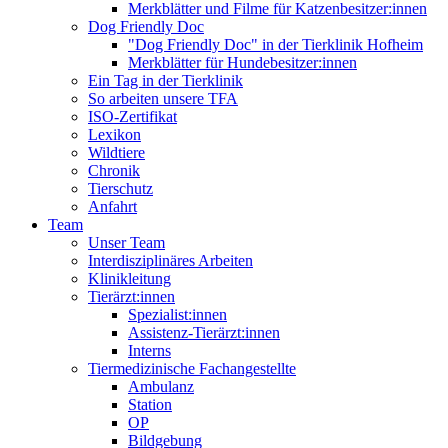
Merkblätter und Filme für Katzenbesitzer:innen
Dog Friendly Doc
"Dog Friendly Doc" in der Tierklinik Hofheim
Merkblätter für Hundebesitzer:innen
Ein Tag in der Tierklinik
So arbeiten unsere TFA
ISO-Zertifikat
Lexikon
Wildtiere
Chronik
Tierschutz
Anfahrt
Team
Unser Team
Interdisziplinäres Arbeiten
Klinikleitung
Tierärzt:innen
Spezialist:innen
Assistenz-Tierärzt:innen
Interns
Tiermedizinische Fachangestellte
Ambulanz
Station
OP
Bildgebung