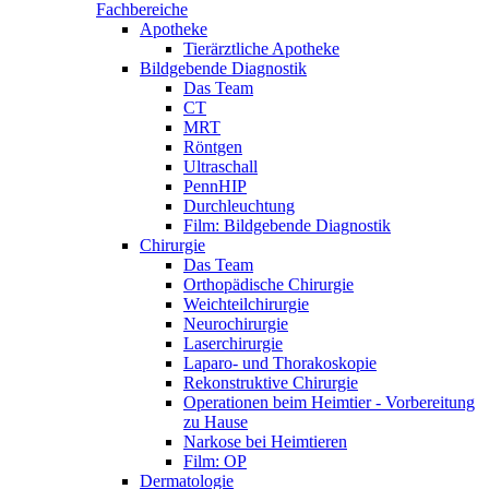
Fachbereiche
Apotheke
Tierärztliche Apotheke
Bildgebende Diagnostik
Das Team
CT
MRT
Röntgen
Ultraschall
PennHIP
Durchleuchtung
Film: Bildgebende Diagnostik
Chirurgie
Das Team
Orthopädische Chirurgie
Weichteilchirurgie
Neurochirurgie
Laserchirurgie
Laparo- und Thorakoskopie
Rekonstruktive Chirurgie
Operationen beim Heimtier - Vorbereitung
zu Hause
Narkose bei Heimtieren
Film: OP
Dermatologie