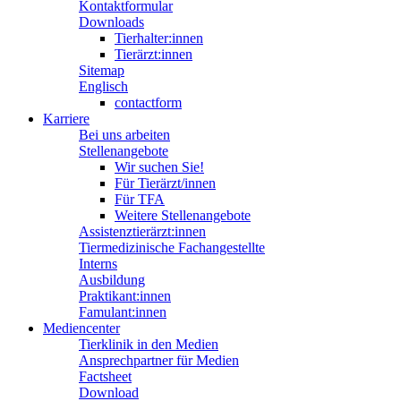
Kontaktformular
Downloads
Tierhalter:innen
Tierärzt:innen
Sitemap
Englisch
contactform
Karriere
Bei uns arbeiten
Stellenangebote
Wir suchen Sie!
Für Tierärzt/innen
Für TFA
Weitere Stellenangebote
Assistenztierärzt:innen
Tiermedizinische Fachangestellte
Interns
Ausbildung
Praktikant:innen
Famulant:innen
Mediencenter
Tierklinik in den Medien
Ansprechpartner für Medien
Factsheet
Download