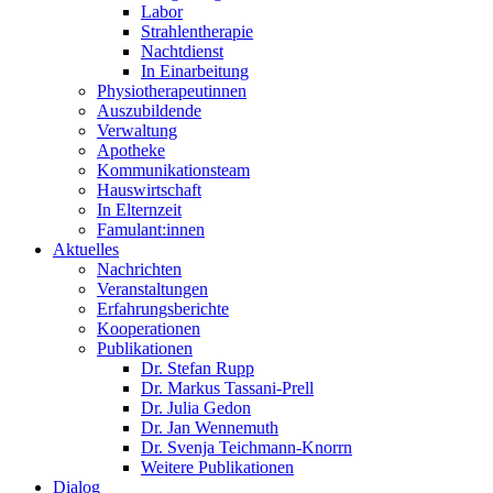
Labor
Strahlentherapie
Nachtdienst
In Einarbeitung
Physiotherapeutinnen
Auszubildende
Verwaltung
Apotheke
Kommunikationsteam
Hauswirtschaft
In Elternzeit
Famulant:innen
Aktuelles
Nachrichten
Veranstaltungen
Erfahrungsberichte
Kooperationen
Publikationen
Dr. Stefan Rupp
Dr. Markus Tassani-Prell
Dr. Julia Gedon
Dr. Jan Wennemuth
Dr. Svenja Teichmann-Knorrn
Weitere Publikationen
Dialog