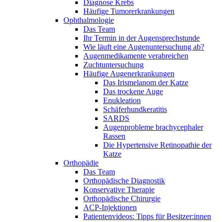
Diagnose Krebs
Häufige Tumorerkrankungen
Ophthalmologie
Das Team
Ihr Termin in der Augensprechstunde
Wie läuft eine Augenuntersuchung ab?
Augenmedikamente verabreichen
Zuchtuntersuchung
Häufige Augenerkrankungen
Das Irismelanom der Katze
Das trockene Auge
Enukleation
Schäferhundkeratitis
SARDS
Augenprobleme brachycephaler
Rassen
Die Hypertensive Retinopathie der
Katze
Orthopädie
Das Team
Orthopädische Diagnostik
Konservative Therapie
Orthopädische Chirurgie
ACP-Injektionen
Patientenvideos: Tipps für Besitzer:innen