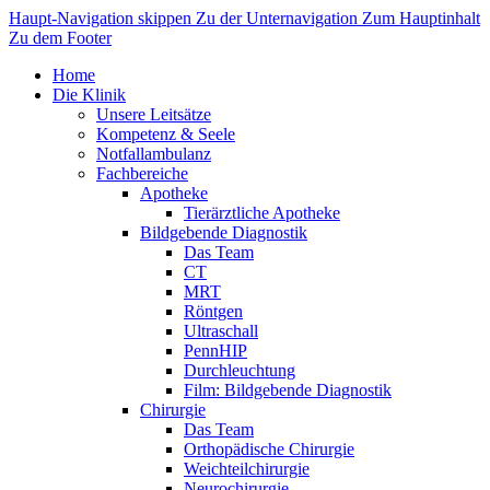
Haupt-Navigation skippen
Zu der Unternavigation
Zum Hauptinhalt
Zu dem Footer
Home
Die Klinik
Unsere Leitsätze
Kompetenz & Seele
Notfallambulanz
Fachbereiche
Apotheke
Tierärztliche Apotheke
Bildgebende Diagnostik
Das Team
CT
MRT
Röntgen
Ultraschall
PennHIP
Durchleuchtung
Film: Bildgebende Diagnostik
Chirurgie
Das Team
Orthopädische Chirurgie
Weichteilchirurgie
Neurochirurgie