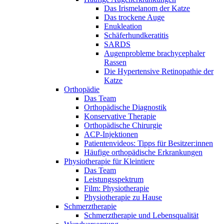
Das Irismelanom der Katze
Das trockene Auge
Enukleation
Schäferhundkeratitis
SARDS
Augenprobleme brachycephaler
Rassen
Die Hypertensive Retinopathie der
Katze
Orthopädie
Das Team
Orthopädische Diagnostik
Konservative Therapie
Orthopädische Chirurgie
ACP-Injektionen
Patientenvideos: Tipps für Besitzer:innen
Häufige orthopädische Erkrankungen
Physiotherapie für Kleintiere
Das Team
Leistungsspektrum
Film: Physiotherapie
Physiotherapie zu Hause
Schmerztherapie
Schmerztherapie und Lebensqualität