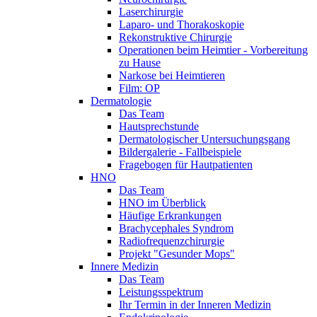
Laserchirurgie
Laparo- und Thorakoskopie
Rekonstruktive Chirurgie
Operationen beim Heimtier - Vorbereitung
zu Hause
Narkose bei Heimtieren
Film: OP
Dermatologie
Das Team
Hautsprechstunde
Dermatologischer Untersuchungsgang
Bildergalerie - Fallbeispiele
Fragebogen für Hautpatienten
HNO
Das Team
HNO im Überblick
Häufige Erkrankungen
Brachycephales Syndrom
Radiofrequenzchirurgie
Projekt "Gesunder Mops"
Innere Medizin
Das Team
Leistungsspektrum
Ihr Termin in der Inneren Medizin