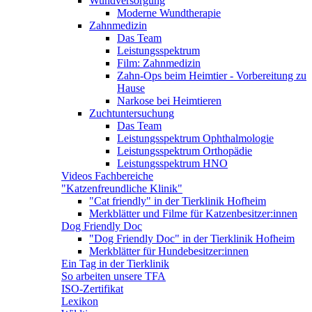
Wundversorgung
Moderne Wundtherapie
Zahnmedizin
Das Team
Leistungsspektrum
Film: Zahnmedizin
Zahn-Ops beim Heimtier - Vorbereitung zu
Hause
Narkose bei Heimtieren
Zuchtuntersuchung
Das Team
Leistungsspektrum Ophthalmologie
Leistungsspektrum Orthopädie
Leistungsspektrum HNO
Videos Fachbereiche
"Katzenfreundliche Klinik"
"Cat friendly" in der Tierklinik Hofheim
Merkblätter und Filme für Katzenbesitzer:innen
Dog Friendly Doc
"Dog Friendly Doc" in der Tierklinik Hofheim
Merkblätter für Hundebesitzer:innen
Ein Tag in der Tierklinik
So arbeiten unsere TFA
ISO-Zertifikat
Lexikon