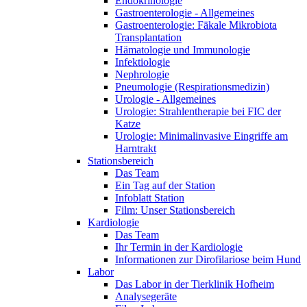
Endokrinologie
Gastroenterologie - Allgemeines
Gastroenterologie: Fäkale Mikrobiota
Transplantation
Hämatologie und Immunologie
Infektiologie
Nephrologie
Pneumologie (Respirationsmedizin)
Urologie - Allgemeines
Urologie: Strahlentherapie bei FIC der
Katze
Urologie: Minimalinvasive Eingriffe am
Harntrakt
Stationsbereich
Das Team
Ein Tag auf der Station
Infoblatt Station
Film: Unser Stationsbereich
Kardiologie
Das Team
Ihr Termin in der Kardiologie
Informationen zur Dirofilariose beim Hund
Labor
Das Labor in der Tierklinik Hofheim
Analysegeräte