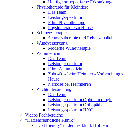
Häufige orthopädische Erkrankungen
Physiotherapie für Kleintiere
Das Team
Leistungsspektrum
Film: Physiotherapie
Physiotherapie zu Hause
Schmerztherapie
Schmerztherapie und Lebensqualität
Wundversorgung
Moderne Wundtherapie
Zahnmedizin
Das Team
Leistungsspektrum
Film: Zahnmedizin
Zahn-Ops beim Heimtier - Vorbereitung zu
Hause
Narkose bei Heimtieren
Zuchtuntersuchung
Das Team
Leistungsspektrum Ophthalmologie
Leistungsspektrum Orthopädie
Leistungsspektrum HNO
Videos Fachbereiche
"Katzenfreundliche Klinik"
"Cat friendly" in der Tierklinik Hofheim