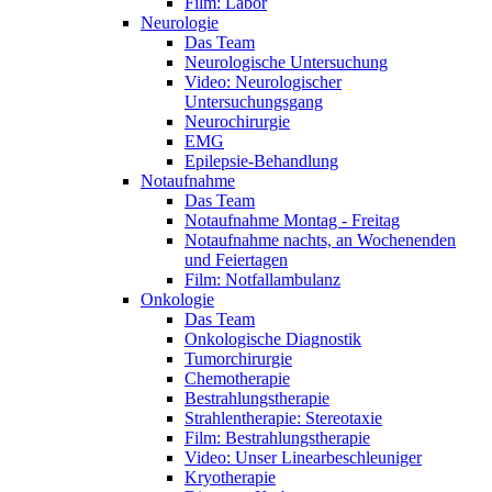
Film: Labor
Neurologie
Das Team
Neurologische Untersuchung
Video: Neurologischer
Untersuchungsgang
Neurochirurgie
EMG
Epilepsie-Behandlung
Notaufnahme
Das Team
Notaufnahme Montag - Freitag
Notaufnahme nachts, an Wochenenden
und Feiertagen
Film: Notfallambulanz
Onkologie
Das Team
Onkologische Diagnostik
Tumorchirurgie
Chemotherapie
Bestrahlungstherapie
Strahlentherapie: Stereotaxie
Film: Bestrahlungstherapie
Video: Unser Linearbeschleuniger
Kryotherapie