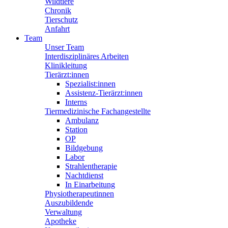
Wildtiere
Chronik
Tierschutz
Anfahrt
Team
Unser Team
Interdisziplinäres Arbeiten
Klinikleitung
Tierärzt:innen
Spezialist:innen
Assistenz-Tierärzt:innen
Interns
Tiermedizinische Fachangestellte
Ambulanz
Station
OP
Bildgebung
Labor
Strahlentherapie
Nachtdienst
In Einarbeitung
Physiotherapeutinnen
Auszubildende
Verwaltung
Apotheke