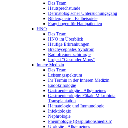
Das Team
Hautsprechstunde
Dermatologischer Untersuchungsgang
Bildergalerie - Fallbeispiele
Fragebogen für Hautpatienten
HNO
Das Team
HNO im Überblick
Häufige Erkrankungen
Brachycephales Syndrom
Radiofrequenzchirurgie
Projekt "Gesunder Mops"
Innere Medizin
Das Team
Leistungsspektrum
Ihr Termin in der Inneren Medizin
Endokrinologie
Gastroenterologie - Allgemeines
Gastroenterologie: Fäkale Mikrobiota
Transplantation
Hämatologie und Immunologie
Infektiologie
Nephrologie
Pneumologie (Respirationsmedizin)
Urologie - Allgemeines