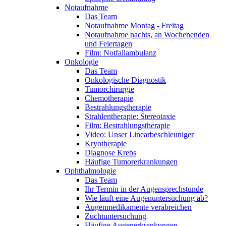
Notaufnahme
Das Team
Notaufnahme Montag - Freitag
Notaufnahme nachts, an Wochenenden
und Feiertagen
Film: Notfallambulanz
Onkologie
Das Team
Onkologische Diagnostik
Tumorchirurgie
Chemotherapie
Bestrahlungstherapie
Strahlentherapie: Stereotaxie
Film: Bestrahlungstherapie
Video: Unser Linearbeschleuniger
Kryotherapie
Diagnose Krebs
Häufige Tumorerkrankungen
Ophthalmologie
Das Team
Ihr Termin in der Augensprechstunde
Wie läuft eine Augenuntersuchung ab?
Augenmedikamente verabreichen
Zuchtuntersuchung
Häufige Augenerkrankungen