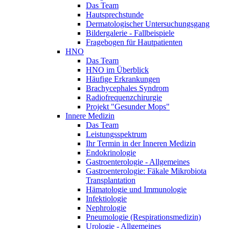
Das Team
Hautsprechstunde
Dermatologischer Untersuchungsgang
Bildergalerie - Fallbeispiele
Fragebogen für Hautpatienten
HNO
Das Team
HNO im Überblick
Häufige Erkrankungen
Brachycephales Syndrom
Radiofrequenzchirurgie
Projekt "Gesunder Mops"
Innere Medizin
Das Team
Leistungsspektrum
Ihr Termin in der Inneren Medizin
Endokrinologie
Gastroenterologie - Allgemeines
Gastroenterologie: Fäkale Mikrobiota
Transplantation
Hämatologie und Immunologie
Infektiologie
Nephrologie
Pneumologie (Respirationsmedizin)
Urologie - Allgemeines