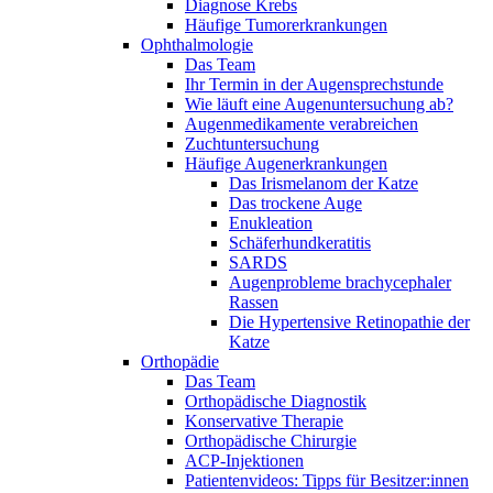
Diagnose Krebs
Häufige Tumorerkrankungen
Ophthalmologie
Das Team
Ihr Termin in der Augensprechstunde
Wie läuft eine Augenuntersuchung ab?
Augenmedikamente verabreichen
Zuchtuntersuchung
Häufige Augenerkrankungen
Das Irismelanom der Katze
Das trockene Auge
Enukleation
Schäferhundkeratitis
SARDS
Augenprobleme brachycephaler
Rassen
Die Hypertensive Retinopathie der
Katze
Orthopädie
Das Team
Orthopädische Diagnostik
Konservative Therapie
Orthopädische Chirurgie
ACP-Injektionen
Patientenvideos: Tipps für Besitzer:innen