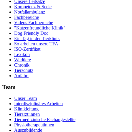
Unsere Leitsätze
Kompetenz & Seele
Notfallambulanz
Fachbereiche
Videos Fachbereiche
"Katzenfreundliche Klinik"
Dog Friendly Doc
Ein Tag in der Tierklinik
So arbeiten unsere TFA
ISO-Zertifikat
Lexikon
Wildtiere
Chronik
Tierschutz
Anfahrt
Team
Unser Team
Interdisziplinäres Arbeiten
Klinikleitung
Tierärzt:innen
Tiermedizinische Fachangestellte
Physiotherapeutinnen
Auszubildende