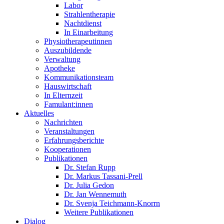
Labor
Strahlentherapie
Nachtdienst
In Einarbeitung
Physiotherapeutinnen
Auszubildende
Verwaltung
Apotheke
Kommunikationsteam
Hauswirtschaft
In Elternzeit
Famulant:innen
Aktuelles
Nachrichten
Veranstaltungen
Erfahrungsberichte
Kooperationen
Publikationen
Dr. Stefan Rupp
Dr. Markus Tassani-Prell
Dr. Julia Gedon
Dr. Jan Wennemuth
Dr. Svenja Teichmann-Knorrn
Weitere Publikationen
Dialog