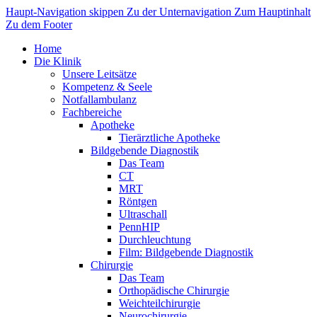
Haupt-Navigation skippen
Zu der Unternavigation
Zum Hauptinhalt
Zu dem Footer
Home
Die Klinik
Unsere Leitsätze
Kompetenz & Seele
Notfallambulanz
Fachbereiche
Apotheke
Tierärztliche Apotheke
Bildgebende Diagnostik
Das Team
CT
MRT
Röntgen
Ultraschall
PennHIP
Durchleuchtung
Film: Bildgebende Diagnostik
Chirurgie
Das Team
Orthopädische Chirurgie
Weichteilchirurgie
Neurochirurgie