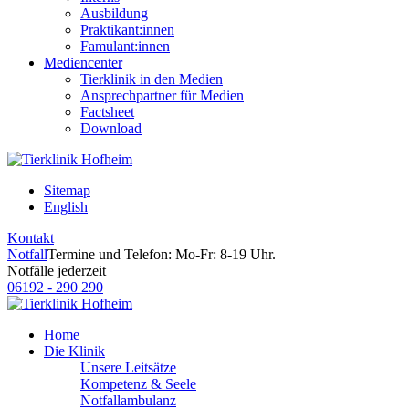
Ausbildung
Praktikant:innen
Famulant:innen
Mediencenter
Tierklinik in den Medien
Ansprechpartner für Medien
Factsheet
Download
Sitemap
English
Kontakt
Notfall
Termine und Telefon: Mo-Fr: 8-19 Uhr.
Notfälle jederzeit
06192 - 290 290
Home
Die Klinik
Unsere Leitsätze
Kompetenz & Seele
Notfallambulanz