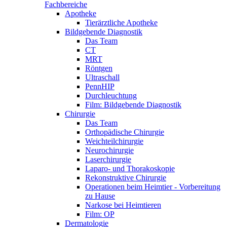
Fachbereiche
Apotheke
Tierärztliche Apotheke
Bildgebende Diagnostik
Das Team
CT
MRT
Röntgen
Ultraschall
PennHIP
Durchleuchtung
Film: Bildgebende Diagnostik
Chirurgie
Das Team
Orthopädische Chirurgie
Weichteilchirurgie
Neurochirurgie
Laserchirurgie
Laparo- und Thorakoskopie
Rekonstruktive Chirurgie
Operationen beim Heimtier - Vorbereitung
zu Hause
Narkose bei Heimtieren
Film: OP
Dermatologie