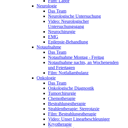
Film: Labor
Neurologie
Das Team
Neurologische Untersuchung
Video: Neurologischer
Untersuchungsgang
Neurochirurgie
EMG
Epilepsie-Behandlung
Notaufnahme
Das Team
Notaufnahme Montag - Freitag
Notaufnahme nachts, an Wochenenden
und Feiertagen
Film: Notfallambulanz
Onkologie
Das Team
Onkologische Diagnostik
Tumorchirurgie
Chemotherapie
Bestrahlungstherapie
Strahlentherapie: Stereotaxie
Film: Bestrahlungstherapie
Video: Unser Linearbeschleuniger
Kryotherapie