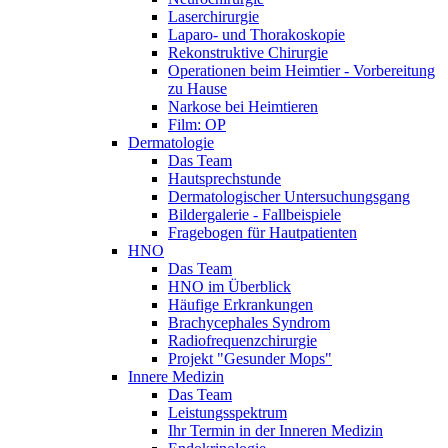
Laserchirurgie
Laparo- und Thorakoskopie
Rekonstruktive Chirurgie
Operationen beim Heimtier - Vorbereitung
zu Hause
Narkose bei Heimtieren
Film: OP
Dermatologie
Das Team
Hautsprechstunde
Dermatologischer Untersuchungsgang
Bildergalerie - Fallbeispiele
Fragebogen für Hautpatienten
HNO
Das Team
HNO im Überblick
Häufige Erkrankungen
Brachycephales Syndrom
Radiofrequenzchirurgie
Projekt "Gesunder Mops"
Innere Medizin
Das Team
Leistungsspektrum
Ihr Termin in der Inneren Medizin