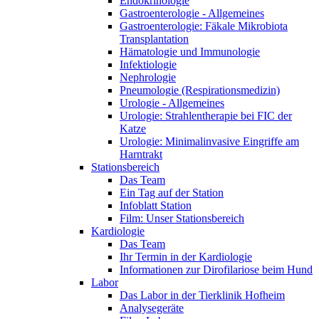
Endokrinologie
Gastroenterologie - Allgemeines
Gastroenterologie: Fäkale Mikrobiota
Transplantation
Hämatologie und Immunologie
Infektiologie
Nephrologie
Pneumologie (Respirationsmedizin)
Urologie - Allgemeines
Urologie: Strahlentherapie bei FIC der
Katze
Urologie: Minimalinvasive Eingriffe am
Harntrakt
Stationsbereich
Das Team
Ein Tag auf der Station
Infoblatt Station
Film: Unser Stationsbereich
Kardiologie
Das Team
Ihr Termin in der Kardiologie
Informationen zur Dirofilariose beim Hund
Labor
Das Labor in der Tierklinik Hofheim
Analysegeräte