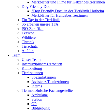
Merkblätter und Filme für Katzenbesitzer:innen
Dog Friendly Doc
"Dog Friendly Doc" in der Tierklinik Hofheim
Merkblätter für Hundebesitzer:innen
Ein Tag in der Tierklinik
So arbeiten unsere TFA
ISO-Zertifikat
Lexikon
Wildtiere
Chronik
Tierschutz
Anfahrt
Team
Unser Team
Interdisziplinäres Arbeiten
Klinikleitung
Tierärzt:innen
Spezialist:innen
Assistenz-Tierärzt:innen
Interns
Tiermedizinische Fachangestellte
Ambulanz
Station
OP
Bildgebung