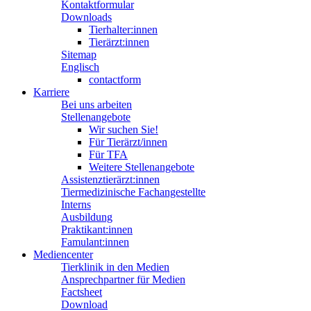
Kontaktformular
Downloads
Tierhalter:innen
Tierärzt:innen
Sitemap
Englisch
contactform
Karriere
Bei uns arbeiten
Stellenangebote
Wir suchen Sie!
Für Tierärzt/innen
Für TFA
Weitere Stellenangebote
Assistenztierärzt:innen
Tiermedizinische Fachangestellte
Interns
Ausbildung
Praktikant:innen
Famulant:innen
Mediencenter
Tierklinik in den Medien
Ansprechpartner für Medien
Factsheet
Download