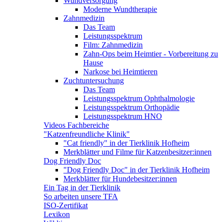
Wundversorgung
Moderne Wundtherapie
Zahnmedizin
Das Team
Leistungsspektrum
Film: Zahnmedizin
Zahn-Ops beim Heimtier - Vorbereitung zu
Hause
Narkose bei Heimtieren
Zuchtuntersuchung
Das Team
Leistungsspektrum Ophthalmologie
Leistungsspektrum Orthopädie
Leistungsspektrum HNO
Videos Fachbereiche
"Katzenfreundliche Klinik"
"Cat friendly" in der Tierklinik Hofheim
Merkblätter und Filme für Katzenbesitzer:innen
Dog Friendly Doc
"Dog Friendly Doc" in der Tierklinik Hofheim
Merkblätter für Hundebesitzer:innen
Ein Tag in der Tierklinik
So arbeiten unsere TFA
ISO-Zertifikat
Lexikon