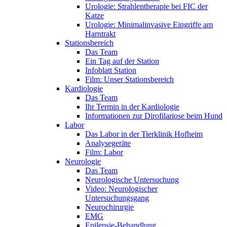
Urologie: Strahlentherapie bei FIC der
Katze
Urologie: Minimalinvasive Eingriffe am
Harntrakt
Stationsbereich
Das Team
Ein Tag auf der Station
Infoblatt Station
Film: Unser Stationsbereich
Kardiologie
Das Team
Ihr Termin in der Kardiologie
Informationen zur Dirofilariose beim Hund
Labor
Das Labor in der Tierklinik Hofheim
Analysegeräte
Film: Labor
Neurologie
Das Team
Neurologische Untersuchung
Video: Neurologischer
Untersuchungsgang
Neurochirurgie
EMG
Epilepsie-Behandlung