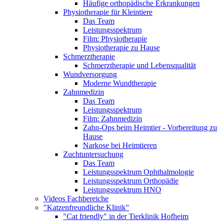
Häufige orthopädische Erkrankungen
Physiotherapie für Kleintiere
Das Team
Leistungsspektrum
Film: Physiotherapie
Physiotherapie zu Hause
Schmerztherapie
Schmerztherapie und Lebensqualität
Wundversorgung
Moderne Wundtherapie
Zahnmedizin
Das Team
Leistungsspektrum
Film: Zahnmedizin
Zahn-Ops beim Heimtier - Vorbereitung zu
Hause
Narkose bei Heimtieren
Zuchtuntersuchung
Das Team
Leistungsspektrum Ophthalmologie
Leistungsspektrum Orthopädie
Leistungsspektrum HNO
Videos Fachbereiche
"Katzenfreundliche Klinik"
"Cat friendly" in der Tierklinik Hofheim