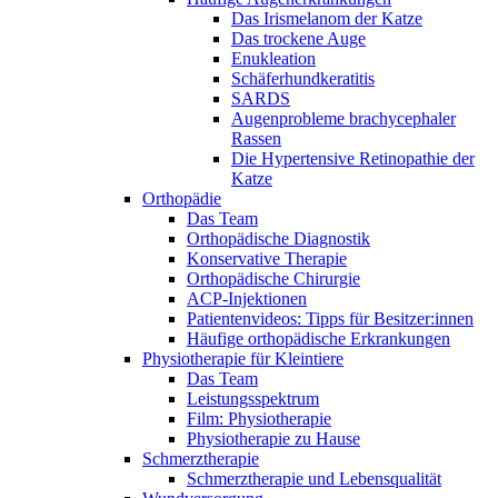
Das Irismelanom der Katze
Das trockene Auge
Enukleation
Schäferhundkeratitis
SARDS
Augenprobleme brachycephaler
Rassen
Die Hypertensive Retinopathie der
Katze
Orthopädie
Das Team
Orthopädische Diagnostik
Konservative Therapie
Orthopädische Chirurgie
ACP-Injektionen
Patientenvideos: Tipps für Besitzer:innen
Häufige orthopädische Erkrankungen
Physiotherapie für Kleintiere
Das Team
Leistungsspektrum
Film: Physiotherapie
Physiotherapie zu Hause
Schmerztherapie
Schmerztherapie und Lebensqualität