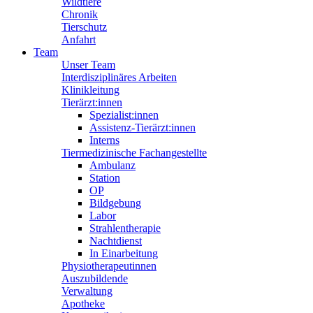
Wildtiere
Chronik
Tierschutz
Anfahrt
Team
Unser Team
Interdisziplinäres Arbeiten
Klinikleitung
Tierärzt:innen
Spezialist:innen
Assistenz-Tierärzt:innen
Interns
Tiermedizinische Fachangestellte
Ambulanz
Station
OP
Bildgebung
Labor
Strahlentherapie
Nachtdienst
In Einarbeitung
Physiotherapeutinnen
Auszubildende
Verwaltung
Apotheke