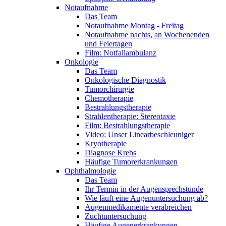
Notaufnahme
Das Team
Notaufnahme Montag - Freitag
Notaufnahme nachts, an Wochenenden
und Feiertagen
Film: Notfallambulanz
Onkologie
Das Team
Onkologische Diagnostik
Tumorchirurgie
Chemotherapie
Bestrahlungstherapie
Strahlentherapie: Stereotaxie
Film: Bestrahlungstherapie
Video: Unser Linearbeschleuniger
Kryotherapie
Diagnose Krebs
Häufige Tumorerkrankungen
Ophthalmologie
Das Team
Ihr Termin in der Augensprechstunde
Wie läuft eine Augenuntersuchung ab?
Augenmedikamente verabreichen
Zuchtuntersuchung
Häufige Augenerkrankungen