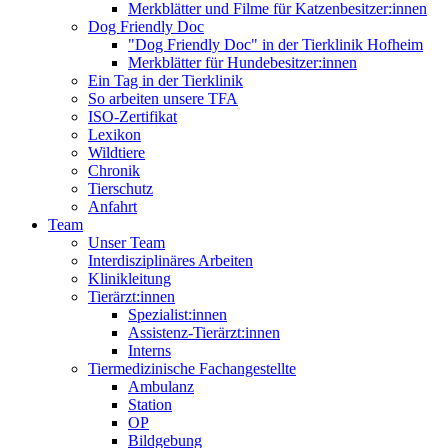
Merkblätter und Filme für Katzenbesitzer:innen
Dog Friendly Doc
"Dog Friendly Doc" in der Tierklinik Hofheim
Merkblätter für Hundebesitzer:innen
Ein Tag in der Tierklinik
So arbeiten unsere TFA
ISO-Zertifikat
Lexikon
Wildtiere
Chronik
Tierschutz
Anfahrt
Team
Unser Team
Interdisziplinäres Arbeiten
Klinikleitung
Tierärzt:innen
Spezialist:innen
Assistenz-Tierärzt:innen
Interns
Tiermedizinische Fachangestellte
Ambulanz
Station
OP
Bildgebung