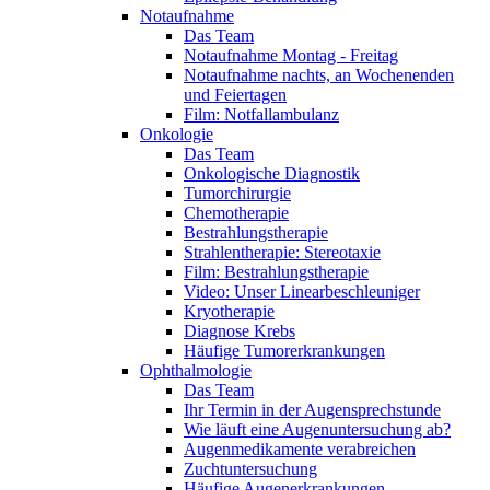
Notaufnahme
Das Team
Notaufnahme Montag - Freitag
Notaufnahme nachts, an Wochenenden
und Feiertagen
Film: Notfallambulanz
Onkologie
Das Team
Onkologische Diagnostik
Tumorchirurgie
Chemotherapie
Bestrahlungstherapie
Strahlentherapie: Stereotaxie
Film: Bestrahlungstherapie
Video: Unser Linearbeschleuniger
Kryotherapie
Diagnose Krebs
Häufige Tumorerkrankungen
Ophthalmologie
Das Team
Ihr Termin in der Augensprechstunde
Wie läuft eine Augenuntersuchung ab?
Augenmedikamente verabreichen
Zuchtuntersuchung
Häufige Augenerkrankungen