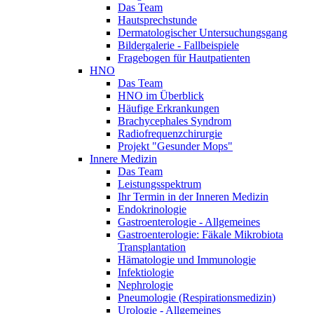
Das Team
Hautsprechstunde
Dermatologischer Untersuchungsgang
Bildergalerie - Fallbeispiele
Fragebogen für Hautpatienten
HNO
Das Team
HNO im Überblick
Häufige Erkrankungen
Brachycephales Syndrom
Radiofrequenzchirurgie
Projekt "Gesunder Mops"
Innere Medizin
Das Team
Leistungsspektrum
Ihr Termin in der Inneren Medizin
Endokrinologie
Gastroenterologie - Allgemeines
Gastroenterologie: Fäkale Mikrobiota
Transplantation
Hämatologie und Immunologie
Infektiologie
Nephrologie
Pneumologie (Respirationsmedizin)
Urologie - Allgemeines