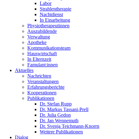
Labor
Strahlentherapie
Nachtdienst
In Einarbeitung
Physiotherapeutinnen
Auszubildende
Verwaltung
Apotheke
Kommunikationsteam
Hauswirtschaft
In Elternzeit
Famulant:innen
Aktuelles
Nachrichten
Veranstaltungen
Erfahrungsberichte
Kooperationen
Publikationen
Dr. Stefan Rupp
Dr. Markus Tassani-Prell
Dr. Julia Gedon
Dr. Jan Wennemuth
Dr. Svenja Teichmann-Knorrn
Weitere Publikationen
Dialog