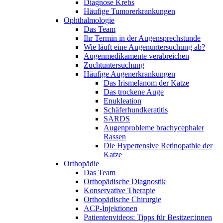
Diagnose Krebs
Häufige Tumorerkrankungen
Ophthalmologie
Das Team
Ihr Termin in der Augensprechstunde
Wie läuft eine Augenuntersuchung ab?
Augenmedikamente verabreichen
Zuchtuntersuchung
Häufige Augenerkrankungen
Das Irismelanom der Katze
Das trockene Auge
Enukleation
Schäferhundkeratitis
SARDS
Augenprobleme brachycephaler
Rassen
Die Hypertensive Retinopathie der
Katze
Orthopädie
Das Team
Orthopädische Diagnostik
Konservative Therapie
Orthopädische Chirurgie
ACP-Injektionen
Patientenvideos: Tipps für Besitzer:innen