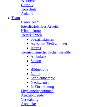
Wildtiere
Chronik
Tierschutz
Anfahrt
Team
Unser Team
Interdisziplinäres Arbeiten
Klinikleitung
Tierärzt:innen
Spezialist:innen
Assistenz-Tierärzt:innen
Interns
Tiermedizinische Fachangestellte
Ambulanz
Station
OP
Bildgebung
Labor
Strahlentherapie
Nachtdienst
In Einarbeitung
Physiotherapeutinnen
Auszubildende
Verwaltung
Apotheke