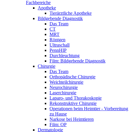
Fachbereiche
Apotheke
Tierärztliche Apotheke
Bildgebende Diagnostik
Das Team
CT
MRT
Röntgen
Ultraschall
PennHIP
Durchleuchtung
Film: Bildgebende Diagnostik
Chirurgie
Das Team
Orthopädische Chirurgie
Weichteilchirurgie
Neurochirurgie
Laserchirurgie
Laparo- und Thorakoskopie
Rekonstruktive Chirurgie
Operationen beim Heimtier - Vorbereitung
zu Hause
Narkose bei Heimtieren
Film: OP
Dermatologie