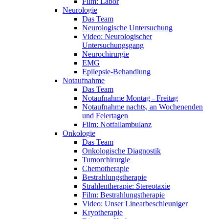
Film: Labor
Neurologie
Das Team
Neurologische Untersuchung
Video: Neurologischer
Untersuchungsgang
Neurochirurgie
EMG
Epilepsie-Behandlung
Notaufnahme
Das Team
Notaufnahme Montag - Freitag
Notaufnahme nachts, an Wochenenden
und Feiertagen
Film: Notfallambulanz
Onkologie
Das Team
Onkologische Diagnostik
Tumorchirurgie
Chemotherapie
Bestrahlungstherapie
Strahlentherapie: Stereotaxie
Film: Bestrahlungstherapie
Video: Unser Linearbeschleuniger
Kryotherapie