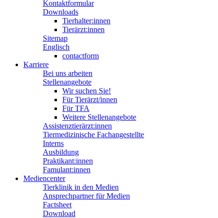
Kontaktformular
Downloads
Tierhalter:innen
Tierärzt:innen
Sitemap
Englisch
contactform
Karriere
Bei uns arbeiten
Stellenangebote
Wir suchen Sie!
Für Tierärzt/innen
Für TFA
Weitere Stellenangebote
Assistenztierärzt:innen
Tiermedizinische Fachangestellte
Interns
Ausbildung
Praktikant:innen
Famulant:innen
Mediencenter
Tierklinik in den Medien
Ansprechpartner für Medien
Factsheet
Download