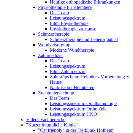
Häufige orthopädische Erkrankungen
Physiotherapie für Kleintiere
Das Team
Leistungsspektrum
Film: Physiotherapie
Physiotherapie zu Hause
Schmerztherapie
Schmerztherapie und Lebensqualität
Wundversorgung
Moderne Wundtherapie
Zahnmedizin
Das Team
Leistungsspektrum
Film: Zahnmedizin
Zahn-Ops beim Heimtier - Vorbereitung zu
Hause
Narkose bei Heimtieren
Zuchtuntersuchung
Das Team
Leistungsspektrum Ophthalmologie
Leistungsspektrum Orthopädie
Leistungsspektrum HNO
Videos Fachbereiche
"Katzenfreundliche Klinik"
"Cat friendly" in der Tierklinik Hofheim