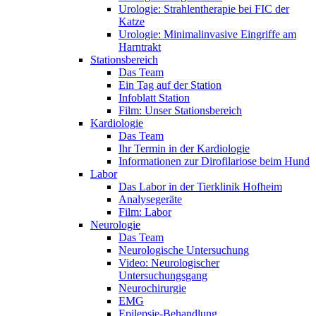
Urologie: Strahlentherapie bei FIC der
Katze
Urologie: Minimalinvasive Eingriffe am
Harntrakt
Stationsbereich
Das Team
Ein Tag auf der Station
Infoblatt Station
Film: Unser Stationsbereich
Kardiologie
Das Team
Ihr Termin in der Kardiologie
Informationen zur Dirofilariose beim Hund
Labor
Das Labor in der Tierklinik Hofheim
Analysegeräte
Film: Labor
Neurologie
Das Team
Neurologische Untersuchung
Video: Neurologischer
Untersuchungsgang
Neurochirurgie
EMG
Epilepsie-Behandlung