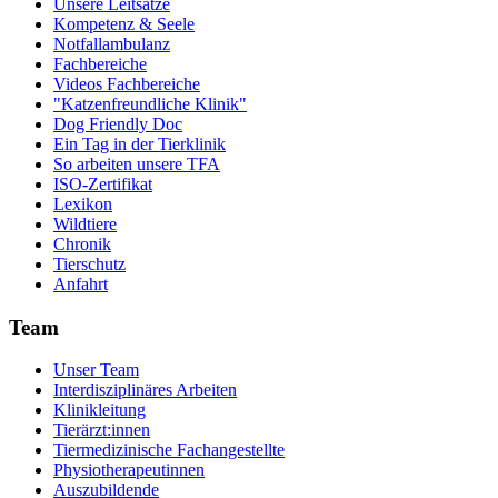
Unsere Leitsätze
Kompetenz & Seele
Notfallambulanz
Fachbereiche
Videos Fachbereiche
"Katzenfreundliche Klinik"
Dog Friendly Doc
Ein Tag in der Tierklinik
So arbeiten unsere TFA
ISO-Zertifikat
Lexikon
Wildtiere
Chronik
Tierschutz
Anfahrt
Team
Unser Team
Interdisziplinäres Arbeiten
Klinikleitung
Tierärzt:innen
Tiermedizinische Fachangestellte
Physiotherapeutinnen
Auszubildende