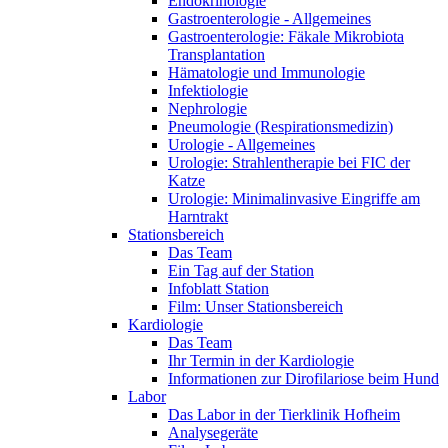
Endokrinologie
Gastroenterologie - Allgemeines
Gastroenterologie: Fäkale Mikrobiota
Transplantation
Hämatologie und Immunologie
Infektiologie
Nephrologie
Pneumologie (Respirationsmedizin)
Urologie - Allgemeines
Urologie: Strahlentherapie bei FIC der
Katze
Urologie: Minimalinvasive Eingriffe am
Harntrakt
Stationsbereich
Das Team
Ein Tag auf der Station
Infoblatt Station
Film: Unser Stationsbereich
Kardiologie
Das Team
Ihr Termin in der Kardiologie
Informationen zur Dirofilariose beim Hund
Labor
Das Labor in der Tierklinik Hofheim
Analysegeräte