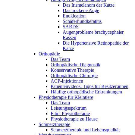
Das Irismelanom der Katze
Das trockene Auge
Enukleation
Schäferhundkeratitis
SARDS
Augenprobleme brachycephaler
Rassen
Die Hypertensive Retinopathie der
Katze
Orthopädie
Das Team
Orthopädische Diagnostik
Konservative Therapie
Orthopädische Chirurgie
ACP-Injektionen
Patientenvideos: Tipps für Besitzer:innen
Häufige orthopädische Erkrankungen
Physiotherapie für Kleintiere
Das Team
Leistungsspektrum
Film: Physiotherapie
Physiotherapie zu Hause
Schmerztherapie
Schmerztherapie und Lebensqualität