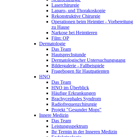
Laserchirurgie
Laparo- und Thorakoskopie
Rekonstruktive Chirurgie
Operationen beim Heimtier - Vorbereitung
zu Hause
Narkose bei Heimtieren
Film: OP
Dermatologie
Das Team
Hautsprechstunde
Dermatologischer Untersuchungsgang
Bildergalerie - Fallbeispiele
Fragebogen für Hautpatienten
HNO
Das Team
HNO im Überblick
Häufige Erkrankungen
Brachycephales Syndrom
Radiofrequenzchirurgie
Projekt "Gesunder Mops"
Innere Medizin
Das Team
Leistungsspektrum
Ihr Termin in der Inneren Medizin