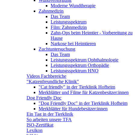
Wundversorgung
Moderne Wundtherapie
Zahnmedizin
Das Team
Leistungsspektrum
Film: Zahnmedizin
Zahn-Ops beim Heimtier - Vorbereitung zu
Hause
Narkose bei Heimtieren
Zuchtuntersuchung
Das Team
Leistungsspektrum Ophthalmologie
Leistungsspektrum Orthopädie
Leistungsspektrum HNO
Videos Fachbereiche
"Katzenfreundliche Klinik"
"Cat friendly" in der Tierklinik Hofheim
Merkblätter und Filme für Katzenbesitzer:innen
Dog Friendly Doc
"Dog Friendly Doc" in der Tierklinik Hofheim
Merkblätter für Hundebesitzer:innen
Ein Tag in der Tierklinik
So arbeiten unsere TFA
ISO-Zertifikat
Lexikon