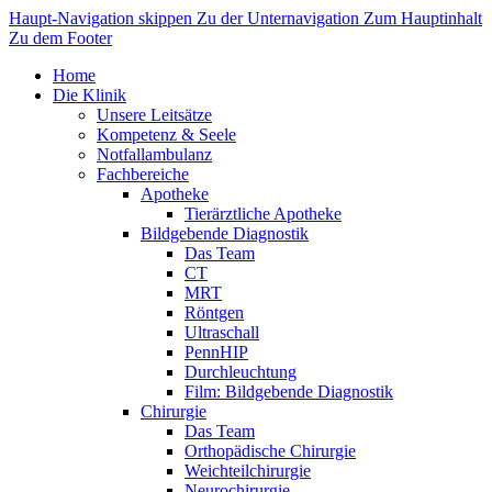
Haupt-Navigation skippen
Zu der Unternavigation
Zum Hauptinhalt
Zu dem Footer
Home
Die Klinik
Unsere Leitsätze
Kompetenz & Seele
Notfallambulanz
Fachbereiche
Apotheke
Tierärztliche Apotheke
Bildgebende Diagnostik
Das Team
CT
MRT
Röntgen
Ultraschall
PennHIP
Durchleuchtung
Film: Bildgebende Diagnostik
Chirurgie
Das Team
Orthopädische Chirurgie
Weichteilchirurgie
Neurochirurgie