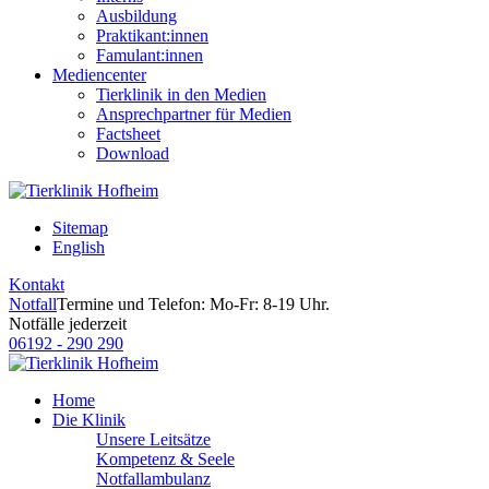
Ausbildung
Praktikant:innen
Famulant:innen
Mediencenter
Tierklinik in den Medien
Ansprechpartner für Medien
Factsheet
Download
Sitemap
English
Kontakt
Notfall
Termine und Telefon: Mo-Fr: 8-19 Uhr.
Notfälle jederzeit
06192 - 290 290
Home
Die Klinik
Unsere Leitsätze
Kompetenz & Seele
Notfallambulanz