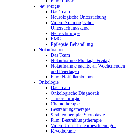
Film: Labor
Neurologie
Das Team
Neurologische Untersuchung
Video: Neurologischer
Untersuchungsgang
Neurochirurgie
EMG
Epilepsie-Behandlung
Notaufnahme
Das Team
Notaufnahme Montag - Freitag
Notaufnahme nachts, an Wochenenden
und Feiertagen
Film: Notfallambulanz
Onkologie
Das Team
Onkologische Diagnostik
Tumorchirurgie
Chemotherapie
Bestrahlungstherapie
Strahlentherapie: Stereotaxie
Film: Bestrahlungstherapie
Video: Unser Linearbeschleuniger
Kryotherapie