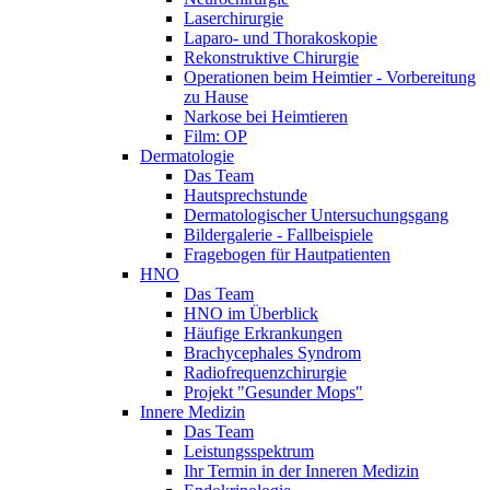
Laserchirurgie
Laparo- und Thorakoskopie
Rekonstruktive Chirurgie
Operationen beim Heimtier - Vorbereitung
zu Hause
Narkose bei Heimtieren
Film: OP
Dermatologie
Das Team
Hautsprechstunde
Dermatologischer Untersuchungsgang
Bildergalerie - Fallbeispiele
Fragebogen für Hautpatienten
HNO
Das Team
HNO im Überblick
Häufige Erkrankungen
Brachycephales Syndrom
Radiofrequenzchirurgie
Projekt "Gesunder Mops"
Innere Medizin
Das Team
Leistungsspektrum
Ihr Termin in der Inneren Medizin