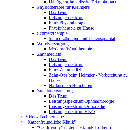
Häufige orthopädische Erkrankungen
Physiotherapie für Kleintiere
Das Team
Leistungsspektrum
Film: Physiotherapie
Physiotherapie zu Hause
Schmerztherapie
Schmerztherapie und Lebensqualität
Wundversorgung
Moderne Wundtherapie
Zahnmedizin
Das Team
Leistungsspektrum
Film: Zahnmedizin
Zahn-Ops beim Heimtier - Vorbereitung zu
Hause
Narkose bei Heimtieren
Zuchtuntersuchung
Das Team
Leistungsspektrum Ophthalmologie
Leistungsspektrum Orthopädie
Leistungsspektrum HNO
Videos Fachbereiche
"Katzenfreundliche Klinik"
"Cat friendly" in der Tierklinik Hofheim