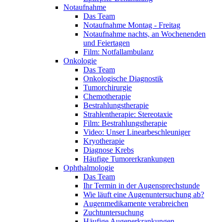
Notaufnahme
Das Team
Notaufnahme Montag - Freitag
Notaufnahme nachts, an Wochenenden
und Feiertagen
Film: Notfallambulanz
Onkologie
Das Team
Onkologische Diagnostik
Tumorchirurgie
Chemotherapie
Bestrahlungstherapie
Strahlentherapie: Stereotaxie
Film: Bestrahlungstherapie
Video: Unser Linearbeschleuniger
Kryotherapie
Diagnose Krebs
Häufige Tumorerkrankungen
Ophthalmologie
Das Team
Ihr Termin in der Augensprechstunde
Wie läuft eine Augenuntersuchung ab?
Augenmedikamente verabreichen
Zuchtuntersuchung
Häufige Augenerkrankungen