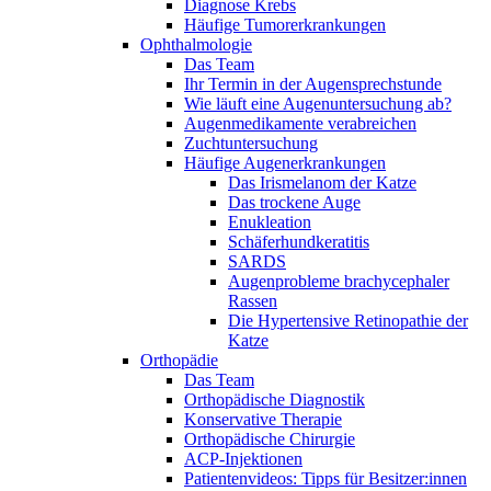
Diagnose Krebs
Häufige Tumorerkrankungen
Ophthalmologie
Das Team
Ihr Termin in der Augensprechstunde
Wie läuft eine Augenuntersuchung ab?
Augenmedikamente verabreichen
Zuchtuntersuchung
Häufige Augenerkrankungen
Das Irismelanom der Katze
Das trockene Auge
Enukleation
Schäferhundkeratitis
SARDS
Augenprobleme brachycephaler
Rassen
Die Hypertensive Retinopathie der
Katze
Orthopädie
Das Team
Orthopädische Diagnostik
Konservative Therapie
Orthopädische Chirurgie
ACP-Injektionen
Patientenvideos: Tipps für Besitzer:innen