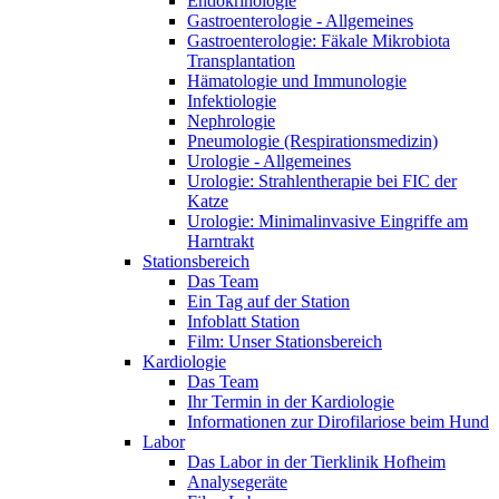
Endokrinologie
Gastroenterologie - Allgemeines
Gastroenterologie: Fäkale Mikrobiota
Transplantation
Hämatologie und Immunologie
Infektiologie
Nephrologie
Pneumologie (Respirationsmedizin)
Urologie - Allgemeines
Urologie: Strahlentherapie bei FIC der
Katze
Urologie: Minimalinvasive Eingriffe am
Harntrakt
Stationsbereich
Das Team
Ein Tag auf der Station
Infoblatt Station
Film: Unser Stationsbereich
Kardiologie
Das Team
Ihr Termin in der Kardiologie
Informationen zur Dirofilariose beim Hund
Labor
Das Labor in der Tierklinik Hofheim
Analysegeräte