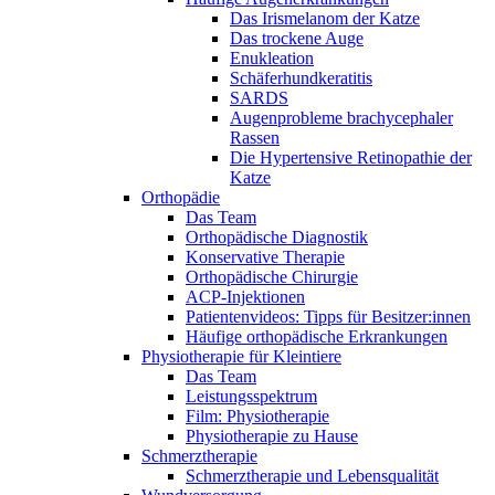
Das Irismelanom der Katze
Das trockene Auge
Enukleation
Schäferhundkeratitis
SARDS
Augenprobleme brachycephaler
Rassen
Die Hypertensive Retinopathie der
Katze
Orthopädie
Das Team
Orthopädische Diagnostik
Konservative Therapie
Orthopädische Chirurgie
ACP-Injektionen
Patientenvideos: Tipps für Besitzer:innen
Häufige orthopädische Erkrankungen
Physiotherapie für Kleintiere
Das Team
Leistungsspektrum
Film: Physiotherapie
Physiotherapie zu Hause
Schmerztherapie
Schmerztherapie und Lebensqualität