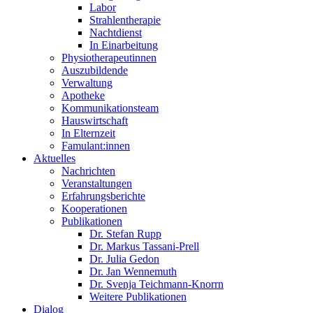
Labor
Strahlentherapie
Nachtdienst
In Einarbeitung
Physiotherapeutinnen
Auszubildende
Verwaltung
Apotheke
Kommunikationsteam
Hauswirtschaft
In Elternzeit
Famulant:innen
Aktuelles
Nachrichten
Veranstaltungen
Erfahrungsberichte
Kooperationen
Publikationen
Dr. Stefan Rupp
Dr. Markus Tassani-Prell
Dr. Julia Gedon
Dr. Jan Wennemuth
Dr. Svenja Teichmann-Knorrn
Weitere Publikationen
Dialog