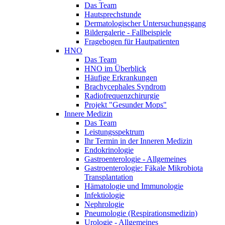
Das Team
Hautsprechstunde
Dermatologischer Untersuchungsgang
Bildergalerie - Fallbeispiele
Fragebogen für Hautpatienten
HNO
Das Team
HNO im Überblick
Häufige Erkrankungen
Brachycephales Syndrom
Radiofrequenzchirurgie
Projekt "Gesunder Mops"
Innere Medizin
Das Team
Leistungsspektrum
Ihr Termin in der Inneren Medizin
Endokrinologie
Gastroenterologie - Allgemeines
Gastroenterologie: Fäkale Mikrobiota
Transplantation
Hämatologie und Immunologie
Infektiologie
Nephrologie
Pneumologie (Respirationsmedizin)
Urologie - Allgemeines