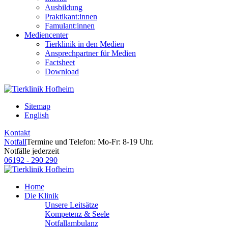
Ausbildung
Praktikant:innen
Famulant:innen
Mediencenter
Tierklinik in den Medien
Ansprechpartner für Medien
Factsheet
Download
Sitemap
English
Kontakt
Notfall
Termine und Telefon: Mo-Fr: 8-19 Uhr.
Notfälle jederzeit
06192 - 290 290
Home
Die Klinik
Unsere Leitsätze
Kompetenz & Seele
Notfallambulanz