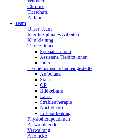
Wildtiere
Chronik
Tierschutz
Anfahrt
Team
Unser Team
Interdisziplinäres Arbeiten
Klinikleitung
Tierärzt:innen
Spezialist:innen
Assistenz-Tierärzt:innen
Interns
Tiermedizinische Fachangestellte
Ambulanz
Station
OP
Bildgebung
Labor
Strahlentherapie
Nachtdienst
In Einarbeitung
Physiotherapeutinnen
Auszubildende
Verwaltung
Apotheke