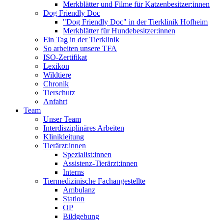
Merkblätter und Filme für Katzenbesitzer:innen
Dog Friendly Doc
"Dog Friendly Doc" in der Tierklinik Hofheim
Merkblätter für Hundebesitzer:innen
Ein Tag in der Tierklinik
So arbeiten unsere TFA
ISO-Zertifikat
Lexikon
Wildtiere
Chronik
Tierschutz
Anfahrt
Team
Unser Team
Interdisziplinäres Arbeiten
Klinikleitung
Tierärzt:innen
Spezialist:innen
Assistenz-Tierärzt:innen
Interns
Tiermedizinische Fachangestellte
Ambulanz
Station
OP
Bildgebung