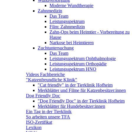
Wundversorgung
Moderne Wundtherapie
Zahnmedizin
Das Team
Leistungsspektrum
Film: Zahnmedizin
Zahn-Ops beim Heimtier - Vorbereitung zu
Hause
Narkose bei Heimtieren
Zuchtuntersuchung
Das Team
Leistungsspektrum Ophthalmologie
Leistungsspektrum Orthopädie
Leistungsspektrum HNO
Videos Fachbereiche
"Katzenfreundliche Klinik"
"Cat friendly" in der Tierklinik Hofheim
Merkblätter und Filme für Katzenbesitzer:innen
Dog Friendly Doc
"Dog Friendly Doc" in der Tierklinik Hofheim
Merkblätter für Hundebesitzer:innen
Ein Tag in der Tierklinik
So arbeiten unsere TFA
ISO-Zertifikat
Lexikon