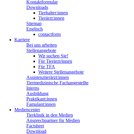
Kontaktformular
Downloads
Tierhalter:innen
Tierärzt:innen
Sitemap
Englisch
contactform
Karriere
Bei uns arbeiten
Stellenangebote
Wir suchen Sie!
Für Tierärzt/innen
Für TFA
Weitere Stellenangebote
Assistenztierärzt:innen
Tiermedizinische Fachangestellte
Interns
Ausbildung
Praktikant:innen
Famulant:innen
Mediencenter
Tierklinik in den Medien
Ansprechpartner für Medien
Factsheet
Download