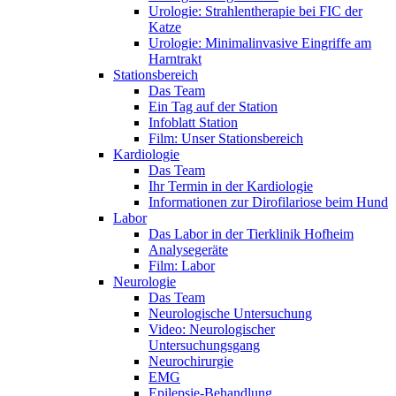
Urologie: Strahlentherapie bei FIC der
Katze
Urologie: Minimalinvasive Eingriffe am
Harntrakt
Stationsbereich
Das Team
Ein Tag auf der Station
Infoblatt Station
Film: Unser Stationsbereich
Kardiologie
Das Team
Ihr Termin in der Kardiologie
Informationen zur Dirofilariose beim Hund
Labor
Das Labor in der Tierklinik Hofheim
Analysegeräte
Film: Labor
Neurologie
Das Team
Neurologische Untersuchung
Video: Neurologischer
Untersuchungsgang
Neurochirurgie
EMG
Epilepsie-Behandlung