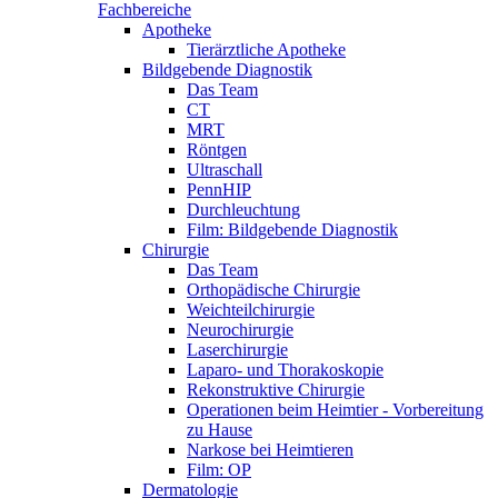
Fachbereiche
Apotheke
Tierärztliche Apotheke
Bildgebende Diagnostik
Das Team
CT
MRT
Röntgen
Ultraschall
PennHIP
Durchleuchtung
Film: Bildgebende Diagnostik
Chirurgie
Das Team
Orthopädische Chirurgie
Weichteilchirurgie
Neurochirurgie
Laserchirurgie
Laparo- und Thorakoskopie
Rekonstruktive Chirurgie
Operationen beim Heimtier - Vorbereitung
zu Hause
Narkose bei Heimtieren
Film: OP
Dermatologie