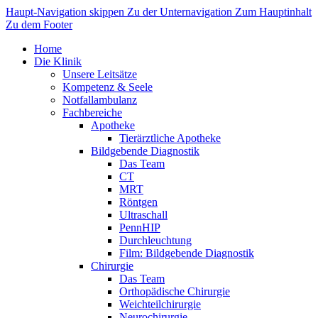
Haupt-Navigation skippen
Zu der Unternavigation
Zum Hauptinhalt
Zu dem Footer
Home
Die Klinik
Unsere Leitsätze
Kompetenz & Seele
Notfallambulanz
Fachbereiche
Apotheke
Tierärztliche Apotheke
Bildgebende Diagnostik
Das Team
CT
MRT
Röntgen
Ultraschall
PennHIP
Durchleuchtung
Film: Bildgebende Diagnostik
Chirurgie
Das Team
Orthopädische Chirurgie
Weichteilchirurgie
Neurochirurgie