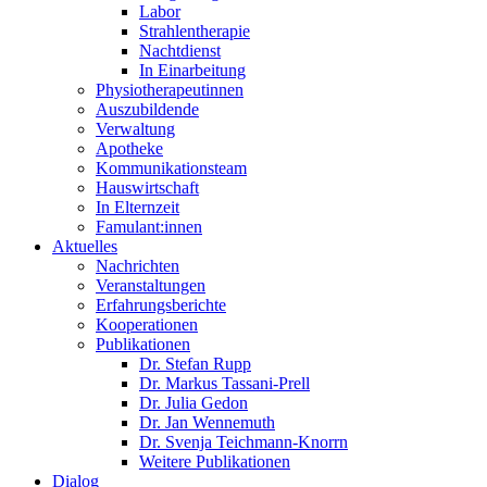
Labor
Strahlentherapie
Nachtdienst
In Einarbeitung
Physiotherapeutinnen
Auszubildende
Verwaltung
Apotheke
Kommunikationsteam
Hauswirtschaft
In Elternzeit
Famulant:innen
Aktuelles
Nachrichten
Veranstaltungen
Erfahrungsberichte
Kooperationen
Publikationen
Dr. Stefan Rupp
Dr. Markus Tassani-Prell
Dr. Julia Gedon
Dr. Jan Wennemuth
Dr. Svenja Teichmann-Knorrn
Weitere Publikationen
Dialog