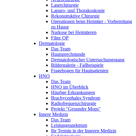
Laserchirurgie
Laparo- und Thorakoskopie
Rekonstruktive Chirurgie
Operationen beim Heimtier - Vorbereitung
zu Hause
Narkose bei Heimtieren
Film: OP
Dermatologie
Das Team
Hautsprechstunde
Dermatologischer Untersuchungsgang
Bildergalerie - Fallbeispiele
Fragebogen für Hautpatienten
HNO
Das Team
HNO im Überblick
Häufige Erkrankungen
Brachycephales Syndrom
Radiofrequenzchirurgie
Projekt "Gesunder Mops"
Innere Medizin
Das Team
Leistungsspektrum
Ihr Termin in der Inneren Medizin