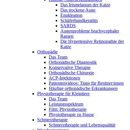
Das Irismelanom der Katze
Das trockene Auge
Enukleation
Schäferhundkeratitis
SARDS
Augenprobleme brachycephaler
Rassen
Die Hypertensive Retinopathie der
Katze
Orthopädie
Das Team
Orthopädische Diagnostik
Konservative Therapie
Orthopädische Chirurgie
ACP-Injektionen
Patientenvideos: Tipps für Besitzer:innen
Häufige orthopädische Erkrankungen
Physiotherapie für Kleintiere
Das Team
Leistungsspektrum
Film: Physiotherapie
Physiotherapie zu Hause
Schmerztherapie
Schmerztherapie und Lebensqualität