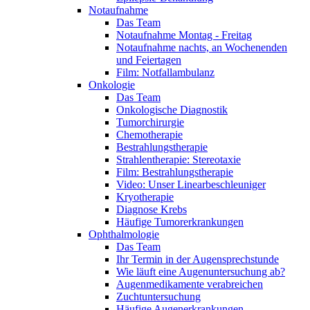
Notaufnahme
Das Team
Notaufnahme Montag - Freitag
Notaufnahme nachts, an Wochenenden
und Feiertagen
Film: Notfallambulanz
Onkologie
Das Team
Onkologische Diagnostik
Tumorchirurgie
Chemotherapie
Bestrahlungstherapie
Strahlentherapie: Stereotaxie
Film: Bestrahlungstherapie
Video: Unser Linearbeschleuniger
Kryotherapie
Diagnose Krebs
Häufige Tumorerkrankungen
Ophthalmologie
Das Team
Ihr Termin in der Augensprechstunde
Wie läuft eine Augenuntersuchung ab?
Augenmedikamente verabreichen
Zuchtuntersuchung
Häufige Augenerkrankungen