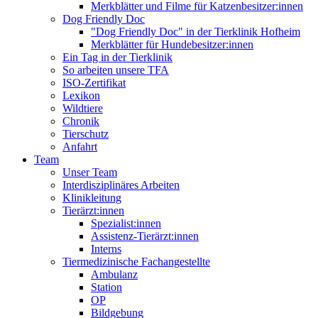
Merkblätter und Filme für Katzenbesitzer:innen
Dog Friendly Doc
"Dog Friendly Doc" in der Tierklinik Hofheim
Merkblätter für Hundebesitzer:innen
Ein Tag in der Tierklinik
So arbeiten unsere TFA
ISO-Zertifikat
Lexikon
Wildtiere
Chronik
Tierschutz
Anfahrt
Team
Unser Team
Interdisziplinäres Arbeiten
Klinikleitung
Tierärzt:innen
Spezialist:innen
Assistenz-Tierärzt:innen
Interns
Tiermedizinische Fachangestellte
Ambulanz
Station
OP
Bildgebung