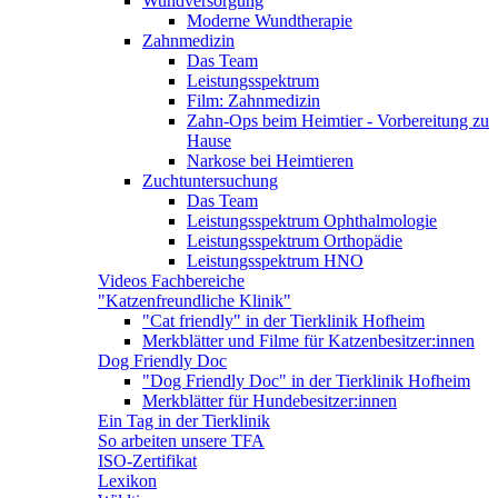
Wundversorgung
Moderne Wundtherapie
Zahnmedizin
Das Team
Leistungsspektrum
Film: Zahnmedizin
Zahn-Ops beim Heimtier - Vorbereitung zu
Hause
Narkose bei Heimtieren
Zuchtuntersuchung
Das Team
Leistungsspektrum Ophthalmologie
Leistungsspektrum Orthopädie
Leistungsspektrum HNO
Videos Fachbereiche
"Katzenfreundliche Klinik"
"Cat friendly" in der Tierklinik Hofheim
Merkblätter und Filme für Katzenbesitzer:innen
Dog Friendly Doc
"Dog Friendly Doc" in der Tierklinik Hofheim
Merkblätter für Hundebesitzer:innen
Ein Tag in der Tierklinik
So arbeiten unsere TFA
ISO-Zertifikat
Lexikon