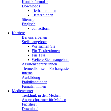
Kontaktformular
Downloads
Tierhalter:innen
Tierärzt:innen
Sitemap
Englisch
contactform
Karriere
Bei uns arbeiten
Stellenangebote
Wir suchen Sie!
Für Tierärzt/innen
Für TFA
Weitere Stellenangebote
Assistenztierärzt:innen
Tiermedizinische Fachangestellte
Interns
Ausbildung
Praktikant:innen
Famulant:innen
Mediencenter
Tierklinik in den Medien
Ansprechpartner für Medien
Factsheet
Download