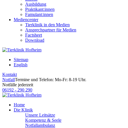
Ausbildung
Praktikant:innen
Famulant:innen
Mediencenter
Tierklinik in den Medien
Ansprechpartner für Medien
Factsheet
Download
Sitemap
English
Kontakt
Notfall
Termine und Telefon: Mo-Fr: 8-19 Uhr.
Notfälle jederzeit
06192 - 290 290
Home
Die Klinik
Unsere Leitsätze
Kompetenz & Seele
Notfallambulanz