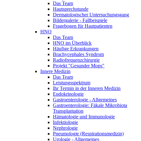
Das Team
Hautsprechstunde
Dermatologischer Untersuchungsgang
Bildergalerie - Fallbeispiele
Fragebogen für Hautpatienten
HNO
Das Team
HNO im Überblick
Häufige Erkrankungen
Brachycephales Syndrom
Radiofrequenzchirurgie
Projekt "Gesunder Mops"
Innere Medizin
Das Team
Leistungsspektrum
Ihr Termin in der Inneren Medizin
Endokrinologie
Gastroenterologie - Allgemeines
Gastroenterologie: Fäkale Mikrobiota
Transplantation
Hämatologie und Immunologie
Infektiologie
Nephrologie
Pneumologie (Respirationsmedizin)
Urologie - Allgemeines