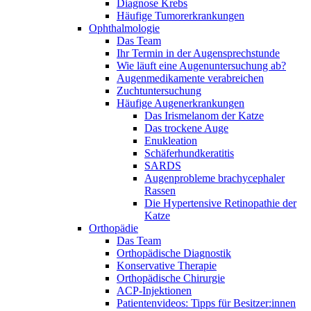
Diagnose Krebs
Häufige Tumorerkrankungen
Ophthalmologie
Das Team
Ihr Termin in der Augensprechstunde
Wie läuft eine Augenuntersuchung ab?
Augenmedikamente verabreichen
Zuchtuntersuchung
Häufige Augenerkrankungen
Das Irismelanom der Katze
Das trockene Auge
Enukleation
Schäferhundkeratitis
SARDS
Augenprobleme brachycephaler
Rassen
Die Hypertensive Retinopathie der
Katze
Orthopädie
Das Team
Orthopädische Diagnostik
Konservative Therapie
Orthopädische Chirurgie
ACP-Injektionen
Patientenvideos: Tipps für Besitzer:innen