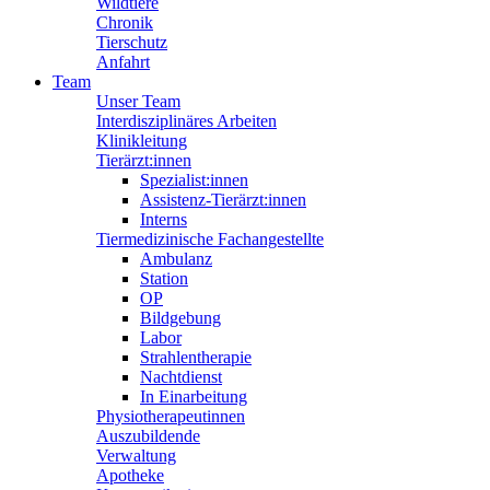
Wildtiere
Chronik
Tierschutz
Anfahrt
Team
Unser Team
Interdisziplinäres Arbeiten
Klinikleitung
Tierärzt:innen
Spezialist:innen
Assistenz-Tierärzt:innen
Interns
Tiermedizinische Fachangestellte
Ambulanz
Station
OP
Bildgebung
Labor
Strahlentherapie
Nachtdienst
In Einarbeitung
Physiotherapeutinnen
Auszubildende
Verwaltung
Apotheke