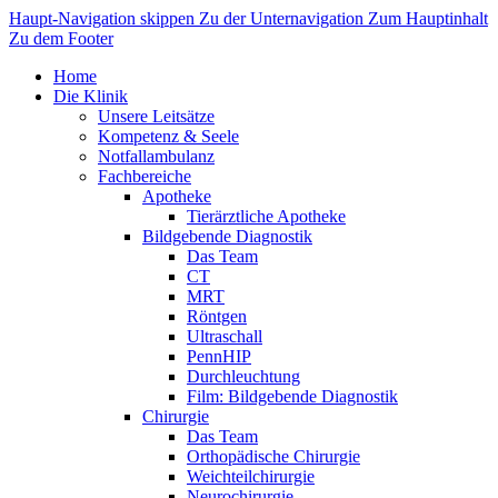
Haupt-Navigation skippen
Zu der Unternavigation
Zum Hauptinhalt
Zu dem Footer
Home
Die Klinik
Unsere Leitsätze
Kompetenz & Seele
Notfallambulanz
Fachbereiche
Apotheke
Tierärztliche Apotheke
Bildgebende Diagnostik
Das Team
CT
MRT
Röntgen
Ultraschall
PennHIP
Durchleuchtung
Film: Bildgebende Diagnostik
Chirurgie
Das Team
Orthopädische Chirurgie
Weichteilchirurgie
Neurochirurgie