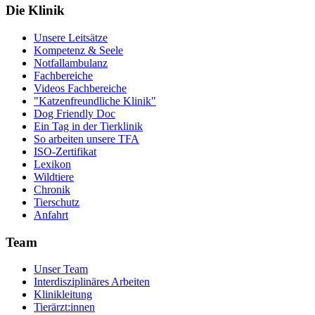
Die Klinik
Unsere Leitsätze
Kompetenz & Seele
Notfallambulanz
Fachbereiche
Videos Fachbereiche
"Katzenfreundliche Klinik"
Dog Friendly Doc
Ein Tag in der Tierklinik
So arbeiten unsere TFA
ISO-Zertifikat
Lexikon
Wildtiere
Chronik
Tierschutz
Anfahrt
Team
Unser Team
Interdisziplinäres Arbeiten
Klinikleitung
Tierärzt:innen