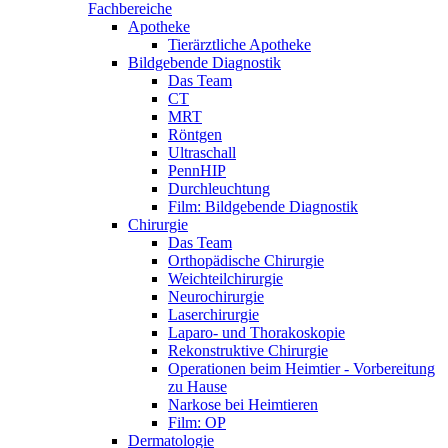
Fachbereiche
Apotheke
Tierärztliche Apotheke
Bildgebende Diagnostik
Das Team
CT
MRT
Röntgen
Ultraschall
PennHIP
Durchleuchtung
Film: Bildgebende Diagnostik
Chirurgie
Das Team
Orthopädische Chirurgie
Weichteilchirurgie
Neurochirurgie
Laserchirurgie
Laparo- und Thorakoskopie
Rekonstruktive Chirurgie
Operationen beim Heimtier - Vorbereitung
zu Hause
Narkose bei Heimtieren
Film: OP
Dermatologie