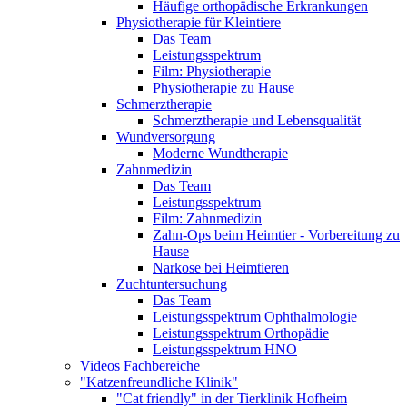
Häufige orthopädische Erkrankungen
Physiotherapie für Kleintiere
Das Team
Leistungsspektrum
Film: Physiotherapie
Physiotherapie zu Hause
Schmerztherapie
Schmerztherapie und Lebensqualität
Wundversorgung
Moderne Wundtherapie
Zahnmedizin
Das Team
Leistungsspektrum
Film: Zahnmedizin
Zahn-Ops beim Heimtier - Vorbereitung zu
Hause
Narkose bei Heimtieren
Zuchtuntersuchung
Das Team
Leistungsspektrum Ophthalmologie
Leistungsspektrum Orthopädie
Leistungsspektrum HNO
Videos Fachbereiche
"Katzenfreundliche Klinik"
"Cat friendly" in der Tierklinik Hofheim