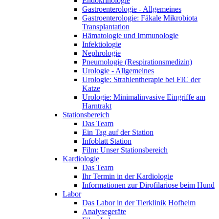
Endokrinologie
Gastroenterologie - Allgemeines
Gastroenterologie: Fäkale Mikrobiota
Transplantation
Hämatologie und Immunologie
Infektiologie
Nephrologie
Pneumologie (Respirationsmedizin)
Urologie - Allgemeines
Urologie: Strahlentherapie bei FIC der
Katze
Urologie: Minimalinvasive Eingriffe am
Harntrakt
Stationsbereich
Das Team
Ein Tag auf der Station
Infoblatt Station
Film: Unser Stationsbereich
Kardiologie
Das Team
Ihr Termin in der Kardiologie
Informationen zur Dirofilariose beim Hund
Labor
Das Labor in der Tierklinik Hofheim
Analysegeräte