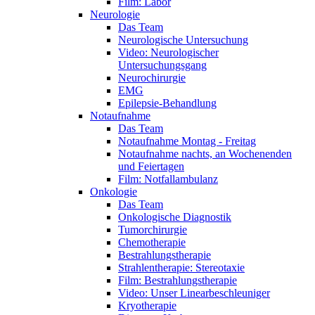
Film: Labor
Neurologie
Das Team
Neurologische Untersuchung
Video: Neurologischer
Untersuchungsgang
Neurochirurgie
EMG
Epilepsie-Behandlung
Notaufnahme
Das Team
Notaufnahme Montag - Freitag
Notaufnahme nachts, an Wochenenden
und Feiertagen
Film: Notfallambulanz
Onkologie
Das Team
Onkologische Diagnostik
Tumorchirurgie
Chemotherapie
Bestrahlungstherapie
Strahlentherapie: Stereotaxie
Film: Bestrahlungstherapie
Video: Unser Linearbeschleuniger
Kryotherapie