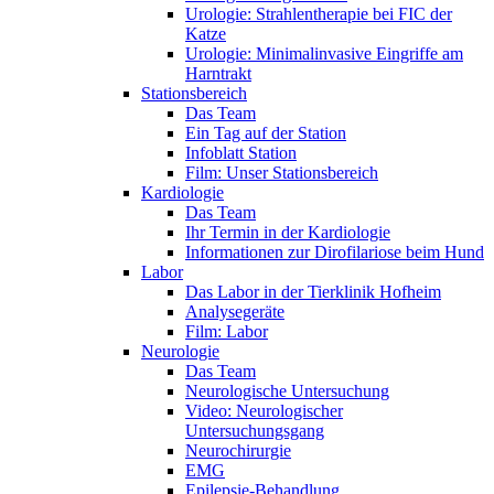
Urologie: Strahlentherapie bei FIC der
Katze
Urologie: Minimalinvasive Eingriffe am
Harntrakt
Stationsbereich
Das Team
Ein Tag auf der Station
Infoblatt Station
Film: Unser Stationsbereich
Kardiologie
Das Team
Ihr Termin in der Kardiologie
Informationen zur Dirofilariose beim Hund
Labor
Das Labor in der Tierklinik Hofheim
Analysegeräte
Film: Labor
Neurologie
Das Team
Neurologische Untersuchung
Video: Neurologischer
Untersuchungsgang
Neurochirurgie
EMG
Epilepsie-Behandlung