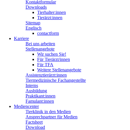
Kontaktformular
Downloads
Tierhalter:innen
Tierärzt:innen
Sitemap
Englisch
contactform
Karriere
Bei uns arbeiten
Stellenangebote
Wir suchen Sie!
Für Tierärzt/innen
Für TFA
Weitere Stellenangebote
Assistenztierärzt:innen
Tiermedizinische Fachangestellte
Interns
Ausbildung
Praktikant:innen
Famulant:innen
Mediencenter
Tierklinik in den Medien
Ansprechpartner für Medien
Factsheet
Download