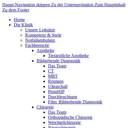
Haupt-Navigation skippen
Zu der Unternavigation
Zum Hauptinhalt
Zu dem Footer
Home
Die Klinik
Unsere Leitsätze
Kompetenz & Seele
Notfallambulanz
Fachbereiche
Apotheke
Tierärztliche Apotheke
Bildgebende Diagnostik
Das Team
CT
MRT
Röntgen
Ultraschall
PennHIP
Durchleuchtung
Film: Bildgebende Diagnostik
Chirurgie
Das Team
Orthopädische Chirurgie
Weichteilchirurgie
Neurochirurgie