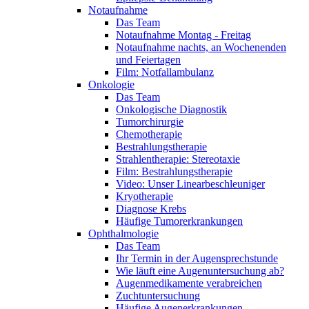
Notaufnahme
Das Team
Notaufnahme Montag - Freitag
Notaufnahme nachts, an Wochenenden
und Feiertagen
Film: Notfallambulanz
Onkologie
Das Team
Onkologische Diagnostik
Tumorchirurgie
Chemotherapie
Bestrahlungstherapie
Strahlentherapie: Stereotaxie
Film: Bestrahlungstherapie
Video: Unser Linearbeschleuniger
Kryotherapie
Diagnose Krebs
Häufige Tumorerkrankungen
Ophthalmologie
Das Team
Ihr Termin in der Augensprechstunde
Wie läuft eine Augenuntersuchung ab?
Augenmedikamente verabreichen
Zuchtuntersuchung
Häufige Augenerkrankungen