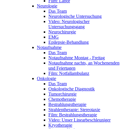
Film: Labor
Neurologie
Das Team
Neurologische Untersuchung
Video: Neurologischer
Untersuchungsgang
Neurochirurgie
EMG
Epilepsie-Behandlung
Notaufnahme
Das Team
Notaufnahme Montag - Freitag
Notaufnahme nachts, an Wochenenden
und Feiertagen
Film: Notfallambulanz
Onkologie
Das Team
Onkologische Diagnostik
Tumorchirurgie
Chemotherapie
Bestrahlungstherapie
Strahlentherapie: Stereotaxie
Film: Bestrahlungstherapie
Video: Unser Linearbeschleuniger
Kryotherapie