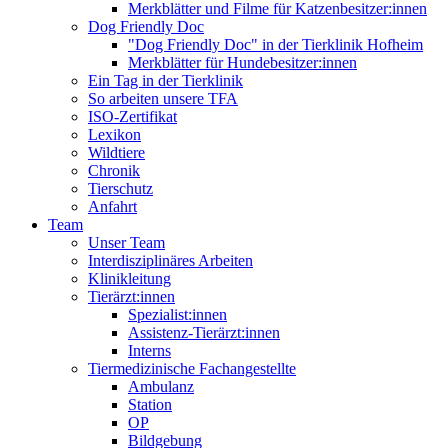
Merkblätter und Filme für Katzenbesitzer:innen
Dog Friendly Doc
"Dog Friendly Doc" in der Tierklinik Hofheim
Merkblätter für Hundebesitzer:innen
Ein Tag in der Tierklinik
So arbeiten unsere TFA
ISO-Zertifikat
Lexikon
Wildtiere
Chronik
Tierschutz
Anfahrt
Team
Unser Team
Interdisziplinäres Arbeiten
Klinikleitung
Tierärzt:innen
Spezialist:innen
Assistenz-Tierärzt:innen
Interns
Tiermedizinische Fachangestellte
Ambulanz
Station
OP
Bildgebung