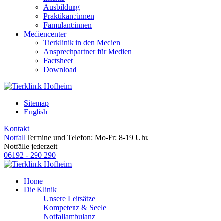
Ausbildung
Praktikant:innen
Famulant:innen
Mediencenter
Tierklinik in den Medien
Ansprechpartner für Medien
Factsheet
Download
Sitemap
English
Kontakt
Notfall
Termine und Telefon: Mo-Fr: 8-19 Uhr.
Notfälle jederzeit
06192 - 290 290
Home
Die Klinik
Unsere Leitsätze
Kompetenz & Seele
Notfallambulanz