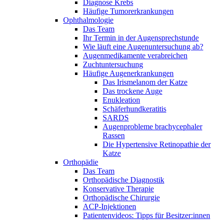
Diagnose Krebs
Häufige Tumorerkrankungen
Ophthalmologie
Das Team
Ihr Termin in der Augensprechstunde
Wie läuft eine Augenuntersuchung ab?
Augenmedikamente verabreichen
Zuchtuntersuchung
Häufige Augenerkrankungen
Das Irismelanom der Katze
Das trockene Auge
Enukleation
Schäferhundkeratitis
SARDS
Augenprobleme brachycephaler
Rassen
Die Hypertensive Retinopathie der
Katze
Orthopädie
Das Team
Orthopädische Diagnostik
Konservative Therapie
Orthopädische Chirurgie
ACP-Injektionen
Patientenvideos: Tipps für Besitzer:innen