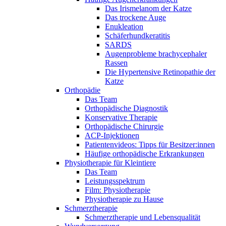
Das Irismelanom der Katze
Das trockene Auge
Enukleation
Schäferhundkeratitis
SARDS
Augenprobleme brachycephaler
Rassen
Die Hypertensive Retinopathie der
Katze
Orthopädie
Das Team
Orthopädische Diagnostik
Konservative Therapie
Orthopädische Chirurgie
ACP-Injektionen
Patientenvideos: Tipps für Besitzer:innen
Häufige orthopädische Erkrankungen
Physiotherapie für Kleintiere
Das Team
Leistungsspektrum
Film: Physiotherapie
Physiotherapie zu Hause
Schmerztherapie
Schmerztherapie und Lebensqualität