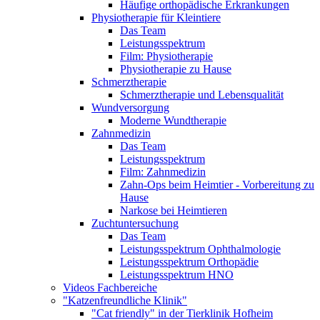
Häufige orthopädische Erkrankungen
Physiotherapie für Kleintiere
Das Team
Leistungsspektrum
Film: Physiotherapie
Physiotherapie zu Hause
Schmerztherapie
Schmerztherapie und Lebensqualität
Wundversorgung
Moderne Wundtherapie
Zahnmedizin
Das Team
Leistungsspektrum
Film: Zahnmedizin
Zahn-Ops beim Heimtier - Vorbereitung zu
Hause
Narkose bei Heimtieren
Zuchtuntersuchung
Das Team
Leistungsspektrum Ophthalmologie
Leistungsspektrum Orthopädie
Leistungsspektrum HNO
Videos Fachbereiche
"Katzenfreundliche Klinik"
"Cat friendly" in der Tierklinik Hofheim