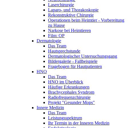
Laserchirurgie
Laparo- und Thorakoskopie
Rekonstruktive Chirurgie
Operationen beim Heimtier - Vorbereitung
zu Hause
Narkose bei Heimtieren
Film: OP
Dermatologie
Das Team
Hautsprechstunde
Dermatologischer Untersuchungsgang
Bildergalerie - Fallbeispiele
Fragebogen für Hautpatienten
HNO
Das Team
HNO im Überblick
Häufige Erkrankungen
Brachycephales Syndrom
Radiofrequenzchirurgie
Projekt "Gesunder Mops"
Innere Medizin
Das Team
Leistungsspektrum
Ihr Termin in der Inneren Medizin