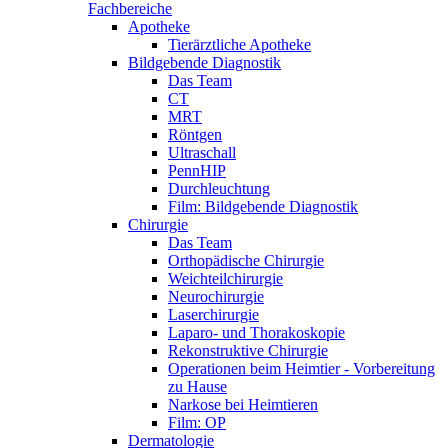
Fachbereiche
Apotheke
Tierärztliche Apotheke
Bildgebende Diagnostik
Das Team
CT
MRT
Röntgen
Ultraschall
PennHIP
Durchleuchtung
Film: Bildgebende Diagnostik
Chirurgie
Das Team
Orthopädische Chirurgie
Weichteilchirurgie
Neurochirurgie
Laserchirurgie
Laparo- und Thorakoskopie
Rekonstruktive Chirurgie
Operationen beim Heimtier - Vorbereitung
zu Hause
Narkose bei Heimtieren
Film: OP
Dermatologie