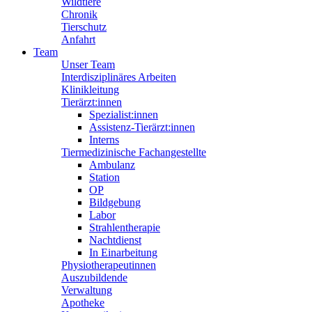
Wildtiere
Chronik
Tierschutz
Anfahrt
Team
Unser Team
Interdisziplinäres Arbeiten
Klinikleitung
Tierärzt:innen
Spezialist:innen
Assistenz-Tierärzt:innen
Interns
Tiermedizinische Fachangestellte
Ambulanz
Station
OP
Bildgebung
Labor
Strahlentherapie
Nachtdienst
In Einarbeitung
Physiotherapeutinnen
Auszubildende
Verwaltung
Apotheke