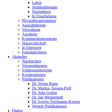
Labor
Strahlentherapie
Nachtdienst
In Einarbeitung
Physiotherapeutinnen
Auszubildende
Verwaltung
Apotheke
Kommunikationsteam
Hauswirtschaft
In Elternzeit
Famulant:innen
Aktuelles
Nachrichten
Veranstaltungen
Erfahrungsberichte
Kooperationen
Publikationen
Dr. Stefan Rupp
Dr. Markus Tassani-Prell
Dr. Julia Gedon
Dr. Jan Wennemuth
Dr. Svenja Teichmann-Knorrn
Weitere Publikationen
Dialog