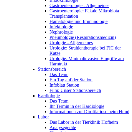
Endokrinologie
Gastroenterologie - Allgemeines
Gastroenterologie: Fäkale Mikrobiota
Transplantation
Hämatologie und Immunologie
Infektiologie
Nephrologie
Pneumologie (Respirationsmedizin)
Urologie - Allgemeines
Urologie: Strahlentherapie bei FIC der
Katze
Urologie: Minimalinvasive Eingriffe am
Harntrakt
Stationsbereich
Das Team
Ein Tag auf der Station
Infoblatt Station
Film: Unser Stationsbereich
Kardiologie
Das Team
Ihr Termin in der Kardiologie
Informationen zur Dirofilariose beim Hund
Labor
Das Labor in der Tierklinik Hofheim
Analysegeräte