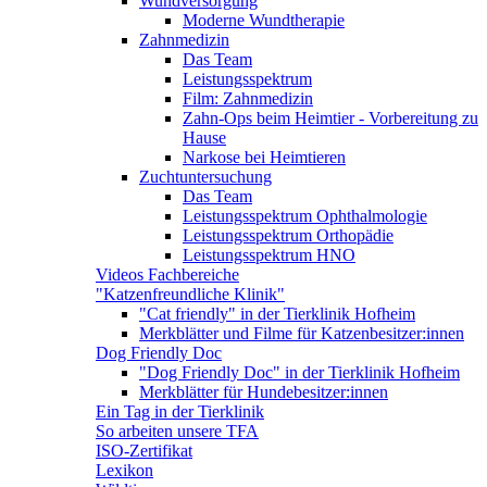
Wundversorgung
Moderne Wundtherapie
Zahnmedizin
Das Team
Leistungsspektrum
Film: Zahnmedizin
Zahn-Ops beim Heimtier - Vorbereitung zu
Hause
Narkose bei Heimtieren
Zuchtuntersuchung
Das Team
Leistungsspektrum Ophthalmologie
Leistungsspektrum Orthopädie
Leistungsspektrum HNO
Videos Fachbereiche
"Katzenfreundliche Klinik"
"Cat friendly" in der Tierklinik Hofheim
Merkblätter und Filme für Katzenbesitzer:innen
Dog Friendly Doc
"Dog Friendly Doc" in der Tierklinik Hofheim
Merkblätter für Hundebesitzer:innen
Ein Tag in der Tierklinik
So arbeiten unsere TFA
ISO-Zertifikat
Lexikon