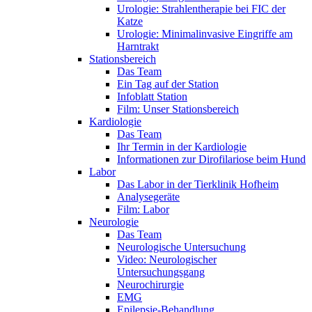
Urologie: Strahlentherapie bei FIC der
Katze
Urologie: Minimalinvasive Eingriffe am
Harntrakt
Stationsbereich
Das Team
Ein Tag auf der Station
Infoblatt Station
Film: Unser Stationsbereich
Kardiologie
Das Team
Ihr Termin in der Kardiologie
Informationen zur Dirofilariose beim Hund
Labor
Das Labor in der Tierklinik Hofheim
Analysegeräte
Film: Labor
Neurologie
Das Team
Neurologische Untersuchung
Video: Neurologischer
Untersuchungsgang
Neurochirurgie
EMG
Epilepsie-Behandlung