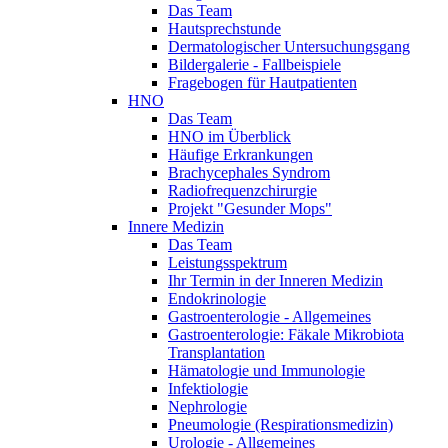
Das Team
Hautsprechstunde
Dermatologischer Untersuchungsgang
Bildergalerie - Fallbeispiele
Fragebogen für Hautpatienten
HNO
Das Team
HNO im Überblick
Häufige Erkrankungen
Brachycephales Syndrom
Radiofrequenzchirurgie
Projekt "Gesunder Mops"
Innere Medizin
Das Team
Leistungsspektrum
Ihr Termin in der Inneren Medizin
Endokrinologie
Gastroenterologie - Allgemeines
Gastroenterologie: Fäkale Mikrobiota
Transplantation
Hämatologie und Immunologie
Infektiologie
Nephrologie
Pneumologie (Respirationsmedizin)
Urologie - Allgemeines