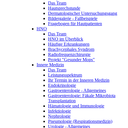
Das Team
Hautsprechstunde
Dermatologischer Untersuchungsgang
Bildergalerie - Fallbeispiele
Fragebogen für Hautpatienten
HNO
Das Team
HNO im Überblick
Häufige Erkrankungen
Brachycephales Syndrom
Radiofrequenzchirurgie
Projekt "Gesunder Mops"
Innere Medizin
Das Team
Leistungsspektrum
Ihr Termin in der Inneren Medizin
Endokrinologie
Gastroenterologie - Allgemeines
Gastroenterologie: Fäkale Mikrobiota
Transplantation
Hämatologie und Immunologie
Infektiologie
Nephrologie
Pneumologie (Respirationsmedizin)
Urologie - Allgemeines