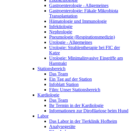
Endokrinologie
Gastroenterologie - Allgemeines
Gastroenterologie: Fäkale Mikrobiota
Transplantation
Hämatologie und Immunologie
Infektiologie
Nephrologie
Pneumologie (Respirationsmedizin)
Urologie - Allgemeines
Urologie: Strahlentherapie bei FIC der
Katze
Urologie: Minimalinvasive Eingriffe am
Harntrakt
Stationsbereich
Das Team
Ein Tag auf der Station
Infoblatt Station
Film: Unser Stationsbereich
Kardiologie
Das Team
Ihr Termin in der Kardiologie
Informationen zur Dirofilariose beim Hund
Labor
Das Labor in der Tierklinik Hofheim
Analysegeräte