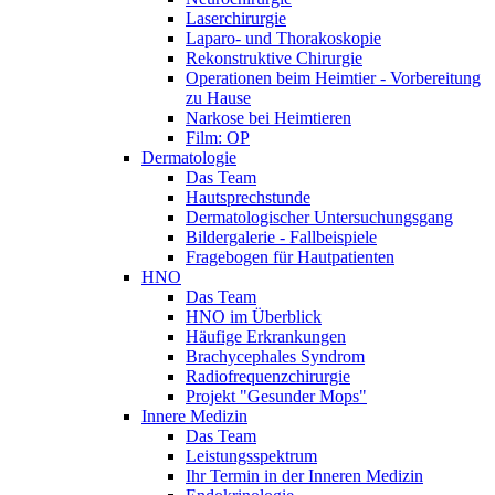
Laserchirurgie
Laparo- und Thorakoskopie
Rekonstruktive Chirurgie
Operationen beim Heimtier - Vorbereitung
zu Hause
Narkose bei Heimtieren
Film: OP
Dermatologie
Das Team
Hautsprechstunde
Dermatologischer Untersuchungsgang
Bildergalerie - Fallbeispiele
Fragebogen für Hautpatienten
HNO
Das Team
HNO im Überblick
Häufige Erkrankungen
Brachycephales Syndrom
Radiofrequenzchirurgie
Projekt "Gesunder Mops"
Innere Medizin
Das Team
Leistungsspektrum
Ihr Termin in der Inneren Medizin