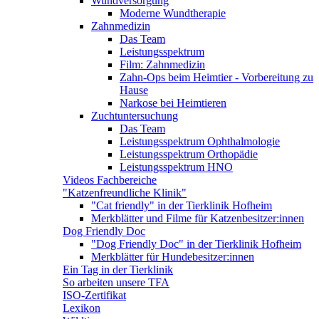
Wundversorgung
Moderne Wundtherapie
Zahnmedizin
Das Team
Leistungsspektrum
Film: Zahnmedizin
Zahn-Ops beim Heimtier - Vorbereitung zu
Hause
Narkose bei Heimtieren
Zuchtuntersuchung
Das Team
Leistungsspektrum Ophthalmologie
Leistungsspektrum Orthopädie
Leistungsspektrum HNO
Videos Fachbereiche
"Katzenfreundliche Klinik"
"Cat friendly" in der Tierklinik Hofheim
Merkblätter und Filme für Katzenbesitzer:innen
Dog Friendly Doc
"Dog Friendly Doc" in der Tierklinik Hofheim
Merkblätter für Hundebesitzer:innen
Ein Tag in der Tierklinik
So arbeiten unsere TFA
ISO-Zertifikat
Lexikon