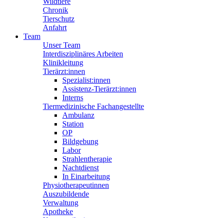
Wildtiere
Chronik
Tierschutz
Anfahrt
Team
Unser Team
Interdisziplinäres Arbeiten
Klinikleitung
Tierärzt:innen
Spezialist:innen
Assistenz-Tierärzt:innen
Interns
Tiermedizinische Fachangestellte
Ambulanz
Station
OP
Bildgebung
Labor
Strahlentherapie
Nachtdienst
In Einarbeitung
Physiotherapeutinnen
Auszubildende
Verwaltung
Apotheke