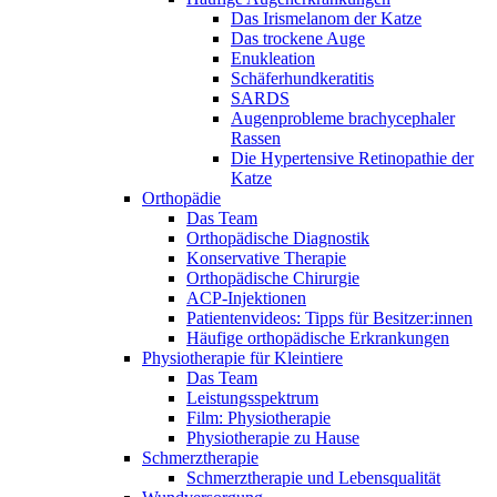
Das Irismelanom der Katze
Das trockene Auge
Enukleation
Schäferhundkeratitis
SARDS
Augenprobleme brachycephaler
Rassen
Die Hypertensive Retinopathie der
Katze
Orthopädie
Das Team
Orthopädische Diagnostik
Konservative Therapie
Orthopädische Chirurgie
ACP-Injektionen
Patientenvideos: Tipps für Besitzer:innen
Häufige orthopädische Erkrankungen
Physiotherapie für Kleintiere
Das Team
Leistungsspektrum
Film: Physiotherapie
Physiotherapie zu Hause
Schmerztherapie
Schmerztherapie und Lebensqualität