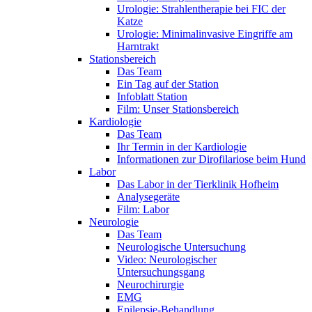
Urologie: Strahlentherapie bei FIC der
Katze
Urologie: Minimalinvasive Eingriffe am
Harntrakt
Stationsbereich
Das Team
Ein Tag auf der Station
Infoblatt Station
Film: Unser Stationsbereich
Kardiologie
Das Team
Ihr Termin in der Kardiologie
Informationen zur Dirofilariose beim Hund
Labor
Das Labor in der Tierklinik Hofheim
Analysegeräte
Film: Labor
Neurologie
Das Team
Neurologische Untersuchung
Video: Neurologischer
Untersuchungsgang
Neurochirurgie
EMG
Epilepsie-Behandlung