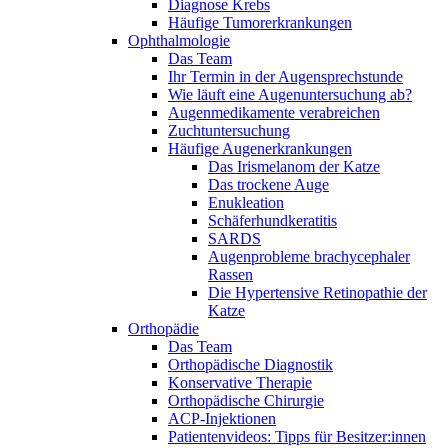
Diagnose Krebs
Häufige Tumorerkrankungen
Ophthalmologie
Das Team
Ihr Termin in der Augensprechstunde
Wie läuft eine Augenuntersuchung ab?
Augenmedikamente verabreichen
Zuchtuntersuchung
Häufige Augenerkrankungen
Das Irismelanom der Katze
Das trockene Auge
Enukleation
Schäferhundkeratitis
SARDS
Augenprobleme brachycephaler
Rassen
Die Hypertensive Retinopathie der
Katze
Orthopädie
Das Team
Orthopädische Diagnostik
Konservative Therapie
Orthopädische Chirurgie
ACP-Injektionen
Patientenvideos: Tipps für Besitzer:innen