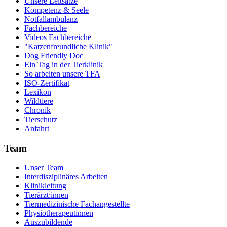
Unsere Leitsätze
Kompetenz & Seele
Notfallambulanz
Fachbereiche
Videos Fachbereiche
"Katzenfreundliche Klinik"
Dog Friendly Doc
Ein Tag in der Tierklinik
So arbeiten unsere TFA
ISO-Zertifikat
Lexikon
Wildtiere
Chronik
Tierschutz
Anfahrt
Team
Unser Team
Interdisziplinäres Arbeiten
Klinikleitung
Tierärzt:innen
Tiermedizinische Fachangestellte
Physiotherapeutinnen
Auszubildende