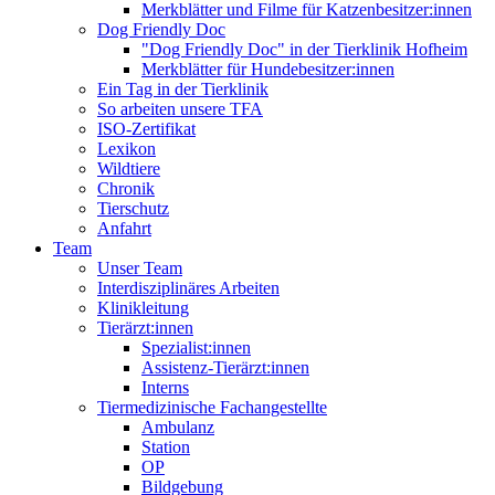
Merkblätter und Filme für Katzenbesitzer:innen
Dog Friendly Doc
"Dog Friendly Doc" in der Tierklinik Hofheim
Merkblätter für Hundebesitzer:innen
Ein Tag in der Tierklinik
So arbeiten unsere TFA
ISO-Zertifikat
Lexikon
Wildtiere
Chronik
Tierschutz
Anfahrt
Team
Unser Team
Interdisziplinäres Arbeiten
Klinikleitung
Tierärzt:innen
Spezialist:innen
Assistenz-Tierärzt:innen
Interns
Tiermedizinische Fachangestellte
Ambulanz
Station
OP
Bildgebung