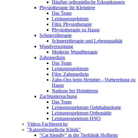
Häufige orthopädische Erkrankungen
Physiotherapie für Kleintiere
Das Team
Leistungsspektrum
Film: Physiotherapie
Physiotherapie zu Hause
Schmerztherapie
Schmerztherapie und Lebensqualität
Wundversorgung
Moderne Wundtherapie
Zahnmedizin
Das Team
Leistungsspektrum
Film: Zahnmedizin
Zahn-Ops beim Heimtier - Vorbereitung zu
Hause
Narkose bei Heimtieren
Zuchtuntersuchung
Das Team
Leistungsspektrum Ophthalmologie
Leistungsspektrum Orthopädie
Leistungsspektrum HNO
Videos Fachbereiche
"Katzenfreundliche Klinik"
"Cat friendly" in der Tierklinik Hofheim