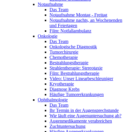
Notaufnahme
Das Team
Notaufnahme Montag - Freitag
Notaufnahme nachts, an Wochenenden
und Feiertagen
Film: Notfallambulanz
Onkologie
Das Team
Onkologische Diagnostik
Tumorchirurgie
Chemotherapie
Bestrahlungstherapie
Strahlentherapie: Stereotaxie
Film: Bestrahlungstherapie
Video: Unser Linearbeschleuniger
Kryotherapie
Diagnose Krebs
Häufige Tumorerkrankungen
Ophthalmologie
Das Team
Ihr Termin in der Augensprechstunde
Wie läuft eine Augenuntersuchung ab?
Augenmedikamente verabreichen
Zuchtuntersuchung
Häufige Augenerkrankungen