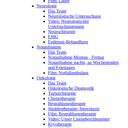
Film: Labor
Neurologie
Das Team
Neurologische Untersuchung
Video: Neurologischer
Untersuchungsgang
Neurochirurgie
EMG
Epilepsie-Behandlung
Notaufnahme
Das Team
Notaufnahme Montag - Freitag
Notaufnahme nachts, an Wochenenden
und Feiertagen
Film: Notfallambulanz
Onkologie
Das Team
Onkologische Diagnostik
Tumorchirurgie
Chemotherapie
Bestrahlungstherapie
Strahlentherapie: Stereotaxie
Film: Bestrahlungstherapie
Video: Unser Linearbeschleuniger
Kryotherapie