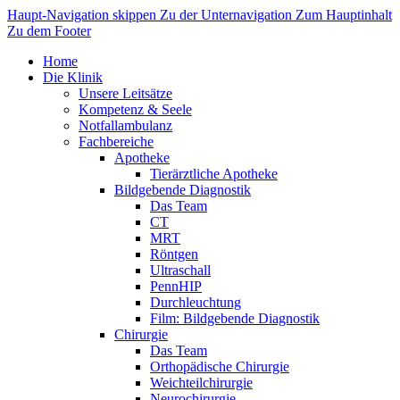
Haupt-Navigation skippen
Zu der Unternavigation
Zum Hauptinhalt
Zu dem Footer
Home
Die Klinik
Unsere Leitsätze
Kompetenz & Seele
Notfallambulanz
Fachbereiche
Apotheke
Tierärztliche Apotheke
Bildgebende Diagnostik
Das Team
CT
MRT
Röntgen
Ultraschall
PennHIP
Durchleuchtung
Film: Bildgebende Diagnostik
Chirurgie
Das Team
Orthopädische Chirurgie
Weichteilchirurgie
Neurochirurgie