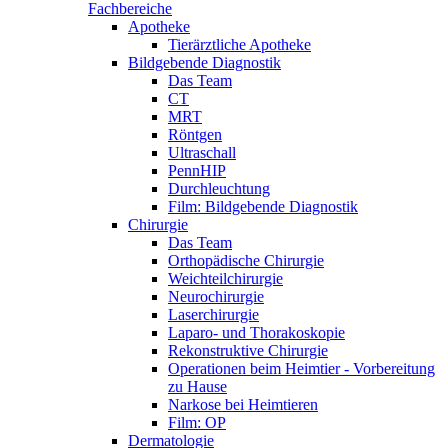
Fachbereiche
Apotheke
Tierärztliche Apotheke
Bildgebende Diagnostik
Das Team
CT
MRT
Röntgen
Ultraschall
PennHIP
Durchleuchtung
Film: Bildgebende Diagnostik
Chirurgie
Das Team
Orthopädische Chirurgie
Weichteilchirurgie
Neurochirurgie
Laserchirurgie
Laparo- und Thorakoskopie
Rekonstruktive Chirurgie
Operationen beim Heimtier - Vorbereitung
zu Hause
Narkose bei Heimtieren
Film: OP
Dermatologie