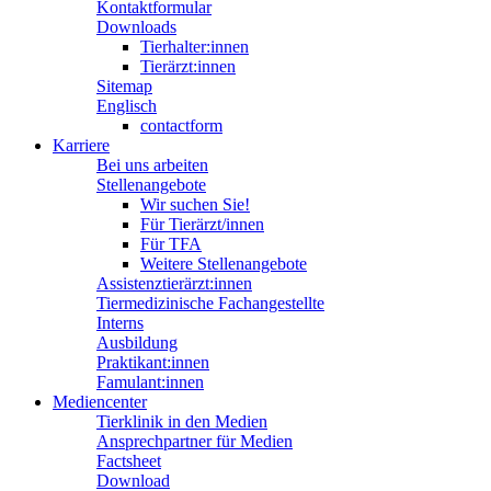
Kontaktformular
Downloads
Tierhalter:innen
Tierärzt:innen
Sitemap
Englisch
contactform
Karriere
Bei uns arbeiten
Stellenangebote
Wir suchen Sie!
Für Tierärzt/innen
Für TFA
Weitere Stellenangebote
Assistenztierärzt:innen
Tiermedizinische Fachangestellte
Interns
Ausbildung
Praktikant:innen
Famulant:innen
Mediencenter
Tierklinik in den Medien
Ansprechpartner für Medien
Factsheet
Download