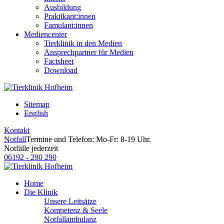
Ausbildung
Praktikant:innen
Famulant:innen
Mediencenter
Tierklinik in den Medien
Ansprechpartner für Medien
Factsheet
Download
Sitemap
English
Kontakt
Notfall
Termine und Telefon: Mo-Fr: 8-19 Uhr.
Notfälle jederzeit
06192 - 290 290
Home
Die Klinik
Unsere Leitsätze
Kompetenz & Seele
Notfallambulanz