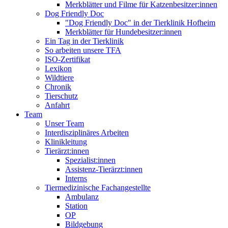
Merkblätter und Filme für Katzenbesitzer:innen
Dog Friendly Doc
"Dog Friendly Doc" in der Tierklinik Hofheim
Merkblätter für Hundebesitzer:innen
Ein Tag in der Tierklinik
So arbeiten unsere TFA
ISO-Zertifikat
Lexikon
Wildtiere
Chronik
Tierschutz
Anfahrt
Team
Unser Team
Interdisziplinäres Arbeiten
Klinikleitung
Tierärzt:innen
Spezialist:innen
Assistenz-Tierärzt:innen
Interns
Tiermedizinische Fachangestellte
Ambulanz
Station
OP
Bildgebung