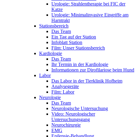
Urologie: Strahlentherapie bei FIC der
Katze
Urologie: Minimalinvasive Eingriffe am
Harntrakt
Stationsbereich
Das Team
Ein Tag auf der Station
Infoblatt Station
Film: Unser Stationsbereich
Kardiologie
Das Team
Ihr Termin in der Kardiologie
Informationen zur Dirofilariose beim Hund
Labor
Das Labor in der Tierklinik Hofheim
Analysegeräte
Film: Labor
Neurologie
Das Team
Neurologische Untersuchung
Video: Neurologischer
Untersuchungsgang
Neurochirurgie
EMG
Epilepsie-Behandlung