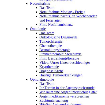
Notaufnahme
Das Team
Notaufnahme Montag - Freitag
Notaufnahme nachts, an Wochenenden
und Feiertagen
Film: Notfallambulanz
Onkologie
Das Team
Onkologische Diagnostik
Tumorchirurgie
Chemotherapie
Bestrahlungstherapie
Strahlentherapie: Stereotaxie
Film: Bestrahlungstherapie
Video: Unser Linearbeschleuniger
Kryotherapie
Diagnose Krebs
Häufige Tumorerkrankungen
Ophthalmologie
Das Team
Ihr Termin in der Augensprechstunde
Wie läuft eine Augenuntersuchung ab?
Augenmedikamente verabreichen
Zuchtuntersuchung
Häufige Augenerkrankungen