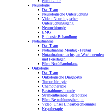
Film: Labor
Neurologie
Das Team
Neurologische Untersuchung
Video: Neurologischer
Untersuchungsgang
Neurochirurgie
EMG
Epilepsie-Behandlung
Notaufnahme
Das Team
Notaufnahme Montag - Freitag
Notaufnahme nachts, an Wochenenden
und Feiertagen
Film: Notfallambulanz
Onkologie
Das Team
Onkologische Diagnostik
Tumorchirurgie
Chemotherapie
Bestrahlungstherapie
Strahlentherapie: Stereotaxie
Film: Bestrahlungstherapie
Video: Unser Linearbeschleuniger
Kryotherapie