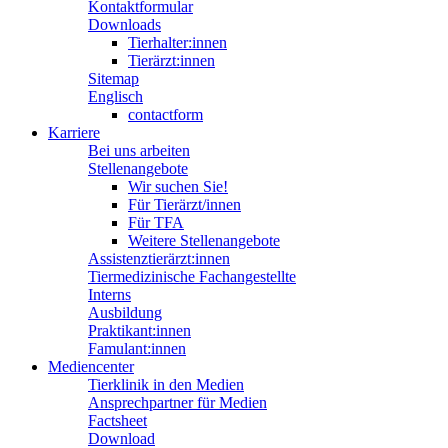
Kontaktformular
Downloads
Tierhalter:innen
Tierärzt:innen
Sitemap
Englisch
contactform
Karriere
Bei uns arbeiten
Stellenangebote
Wir suchen Sie!
Für Tierärzt/innen
Für TFA
Weitere Stellenangebote
Assistenztierärzt:innen
Tiermedizinische Fachangestellte
Interns
Ausbildung
Praktikant:innen
Famulant:innen
Mediencenter
Tierklinik in den Medien
Ansprechpartner für Medien
Factsheet
Download