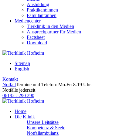
Ausbildung
Praktikant:innen
Famulant:innen
Mediencenter
Tierklinik in den Medien
Ansprechpartner für Medien
Factsheet
Download
Sitemap
English
Kontakt
Notfall
Termine und Telefon: Mo-Fr: 8-19 Uhr.
Notfälle jederzeit
06192 - 290 290
Home
Die Klinik
Unsere Leitsätze
Kompetenz & Seele
Notfallambulanz