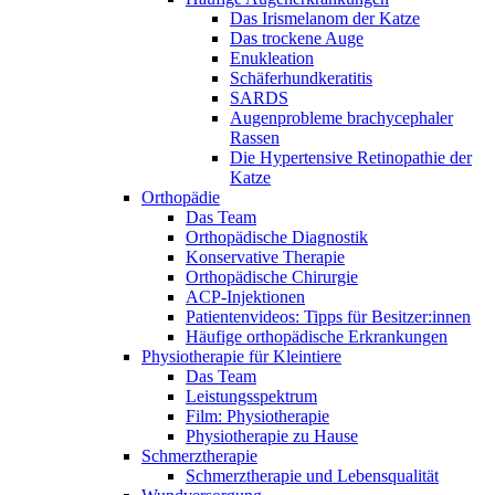
Das Irismelanom der Katze
Das trockene Auge
Enukleation
Schäferhundkeratitis
SARDS
Augenprobleme brachycephaler
Rassen
Die Hypertensive Retinopathie der
Katze
Orthopädie
Das Team
Orthopädische Diagnostik
Konservative Therapie
Orthopädische Chirurgie
ACP-Injektionen
Patientenvideos: Tipps für Besitzer:innen
Häufige orthopädische Erkrankungen
Physiotherapie für Kleintiere
Das Team
Leistungsspektrum
Film: Physiotherapie
Physiotherapie zu Hause
Schmerztherapie
Schmerztherapie und Lebensqualität