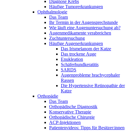
Diagnose Krebs
Häufige Tumorerkrankungen
Ophthalmologie
Das Team
Ihr Termin in der Augensprechstunde
Wie läuft eine Augenuntersuchung ab?
Augenmedikamente verabreichen
Zuchtuntersuchung
Häufige Augenerkrankungen
Das Irismelanom der Katze
Das trockene Auge
Enukleation
Schäferhundkeratitis
SARDS
Augenprobleme brachycephaler
Rassen
Die Hypertensive Retinopathie der
Katze
Orthopädie
Das Team
Orthopädische Diagnostik
Konservative Therapie
Orthopädische Chirurgie
ACP-Injektionen
Patientenvideos: Tipps für Besitzer:innen