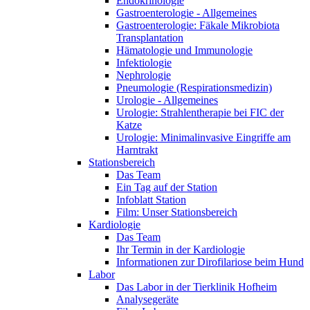
Endokrinologie
Gastroenterologie - Allgemeines
Gastroenterologie: Fäkale Mikrobiota
Transplantation
Hämatologie und Immunologie
Infektiologie
Nephrologie
Pneumologie (Respirationsmedizin)
Urologie - Allgemeines
Urologie: Strahlentherapie bei FIC der
Katze
Urologie: Minimalinvasive Eingriffe am
Harntrakt
Stationsbereich
Das Team
Ein Tag auf der Station
Infoblatt Station
Film: Unser Stationsbereich
Kardiologie
Das Team
Ihr Termin in der Kardiologie
Informationen zur Dirofilariose beim Hund
Labor
Das Labor in der Tierklinik Hofheim
Analysegeräte