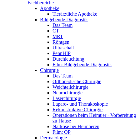
Fachbereiche
Apotheke
Tierärztliche Apotheke
Bildgebende Diagnostik
Das Team
CT
MRT
Röntgen
Ultraschall
PennHIP
Durchleuchtung
Film: Bildgebende Diagnostik
Chirurgie
Das Team
Orthopädische Chirurgie
Weichteilchirurgie
Neurochirurgie
Laserchirurgie
Laparo- und Thorakoskopie
Rekonstruktive Chirurgie
Operationen beim Heimtier - Vorbereitung
zu Hause
Narkose bei Heimtieren
Film: OP
Dermatologie