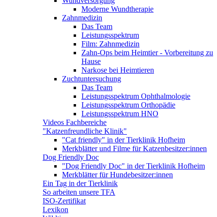
Wundversorgung
Moderne Wundtherapie
Zahnmedizin
Das Team
Leistungsspektrum
Film: Zahnmedizin
Zahn-Ops beim Heimtier - Vorbereitung zu
Hause
Narkose bei Heimtieren
Zuchtuntersuchung
Das Team
Leistungsspektrum Ophthalmologie
Leistungsspektrum Orthopädie
Leistungsspektrum HNO
Videos Fachbereiche
"Katzenfreundliche Klinik"
"Cat friendly" in der Tierklinik Hofheim
Merkblätter und Filme für Katzenbesitzer:innen
Dog Friendly Doc
"Dog Friendly Doc" in der Tierklinik Hofheim
Merkblätter für Hundebesitzer:innen
Ein Tag in der Tierklinik
So arbeiten unsere TFA
ISO-Zertifikat
Lexikon