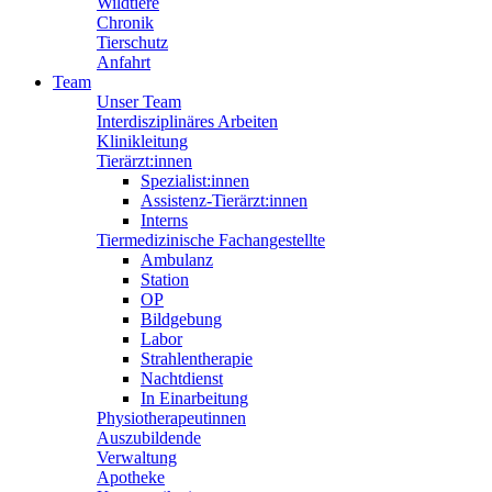
Wildtiere
Chronik
Tierschutz
Anfahrt
Team
Unser Team
Interdisziplinäres Arbeiten
Klinikleitung
Tierärzt:innen
Spezialist:innen
Assistenz-Tierärzt:innen
Interns
Tiermedizinische Fachangestellte
Ambulanz
Station
OP
Bildgebung
Labor
Strahlentherapie
Nachtdienst
In Einarbeitung
Physiotherapeutinnen
Auszubildende
Verwaltung
Apotheke