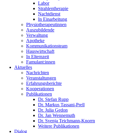
Labor
Strahlentherapie
Nachtdienst
In Einarbeitung
Physiotherapeutinnen
Auszubildende
Verwaltung
Apotheke
Kommunikationsteam
Hauswirtschaft
In Elternzeit
Famulant:innen
Aktuelles
Nachrichten
Veranstaltungen
Erfahrungsberichte
Kooperationen
Publikationen
Dr. Stefan Rupp
Dr. Markus Tassani-Prell
Dr. Julia Gedon
Dr. Jan Wennemuth
Dr. Svenja Teichmann-Knorrn
Weitere Publikationen
Dialog