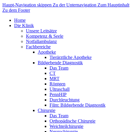
Haupt-Navigation skippen
Zu der Unternavigation
Zum Hauptinhalt
Zu dem Footer
Home
Die Klinik
Unsere Leitsätze
Kompetenz & Seele
Notfallambulanz
Fachbereiche
Apotheke
Tierärztliche Apotheke
Bildgebende Diagnostik
Das Team
CT
MRT
Röntgen
Ultraschall
PennHIP
Durchleuchtung
Film: Bildgebende Diagnostik
Chirurgie
Das Team
Orthopädische Chirurgie
Weichteilchirurgie
Neurochirurgie