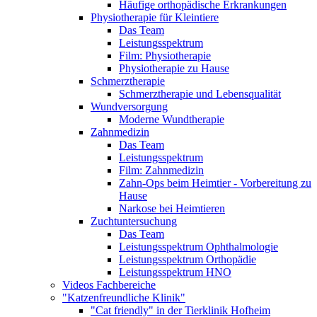
Häufige orthopädische Erkrankungen
Physiotherapie für Kleintiere
Das Team
Leistungsspektrum
Film: Physiotherapie
Physiotherapie zu Hause
Schmerztherapie
Schmerztherapie und Lebensqualität
Wundversorgung
Moderne Wundtherapie
Zahnmedizin
Das Team
Leistungsspektrum
Film: Zahnmedizin
Zahn-Ops beim Heimtier - Vorbereitung zu
Hause
Narkose bei Heimtieren
Zuchtuntersuchung
Das Team
Leistungsspektrum Ophthalmologie
Leistungsspektrum Orthopädie
Leistungsspektrum HNO
Videos Fachbereiche
"Katzenfreundliche Klinik"
"Cat friendly" in der Tierklinik Hofheim