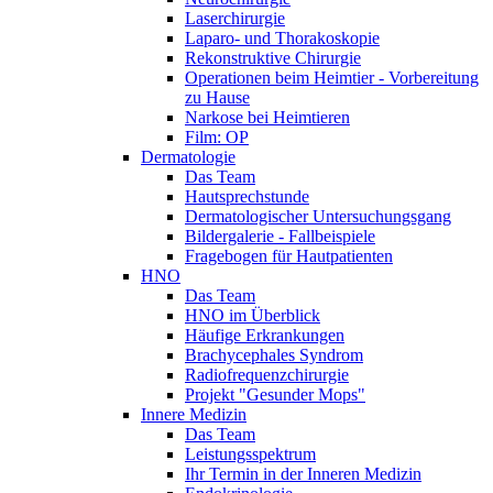
Laserchirurgie
Laparo- und Thorakoskopie
Rekonstruktive Chirurgie
Operationen beim Heimtier - Vorbereitung
zu Hause
Narkose bei Heimtieren
Film: OP
Dermatologie
Das Team
Hautsprechstunde
Dermatologischer Untersuchungsgang
Bildergalerie - Fallbeispiele
Fragebogen für Hautpatienten
HNO
Das Team
HNO im Überblick
Häufige Erkrankungen
Brachycephales Syndrom
Radiofrequenzchirurgie
Projekt "Gesunder Mops"
Innere Medizin
Das Team
Leistungsspektrum
Ihr Termin in der Inneren Medizin