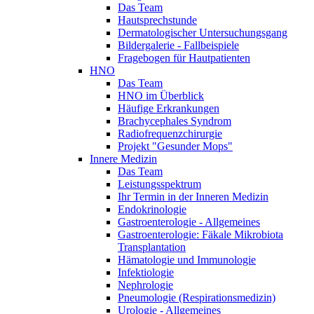
Das Team
Hautsprechstunde
Dermatologischer Untersuchungsgang
Bildergalerie - Fallbeispiele
Fragebogen für Hautpatienten
HNO
Das Team
HNO im Überblick
Häufige Erkrankungen
Brachycephales Syndrom
Radiofrequenzchirurgie
Projekt "Gesunder Mops"
Innere Medizin
Das Team
Leistungsspektrum
Ihr Termin in der Inneren Medizin
Endokrinologie
Gastroenterologie - Allgemeines
Gastroenterologie: Fäkale Mikrobiota
Transplantation
Hämatologie und Immunologie
Infektiologie
Nephrologie
Pneumologie (Respirationsmedizin)
Urologie - Allgemeines