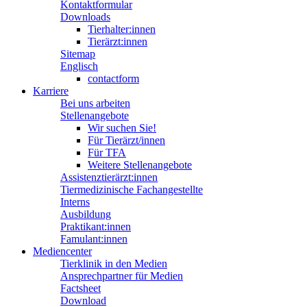
Kontaktformular
Downloads
Tierhalter:innen
Tierärzt:innen
Sitemap
Englisch
contactform
Karriere
Bei uns arbeiten
Stellenangebote
Wir suchen Sie!
Für Tierärzt/innen
Für TFA
Weitere Stellenangebote
Assistenztierärzt:innen
Tiermedizinische Fachangestellte
Interns
Ausbildung
Praktikant:innen
Famulant:innen
Mediencenter
Tierklinik in den Medien
Ansprechpartner für Medien
Factsheet
Download