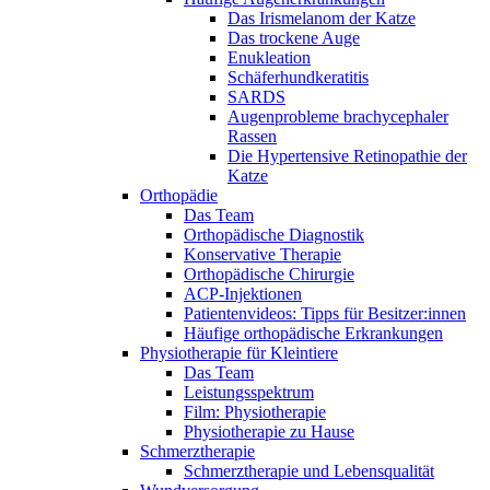
Das Irismelanom der Katze
Das trockene Auge
Enukleation
Schäferhundkeratitis
SARDS
Augenprobleme brachycephaler
Rassen
Die Hypertensive Retinopathie der
Katze
Orthopädie
Das Team
Orthopädische Diagnostik
Konservative Therapie
Orthopädische Chirurgie
ACP-Injektionen
Patientenvideos: Tipps für Besitzer:innen
Häufige orthopädische Erkrankungen
Physiotherapie für Kleintiere
Das Team
Leistungsspektrum
Film: Physiotherapie
Physiotherapie zu Hause
Schmerztherapie
Schmerztherapie und Lebensqualität