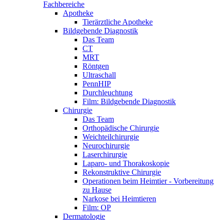
Fachbereiche
Apotheke
Tierärztliche Apotheke
Bildgebende Diagnostik
Das Team
CT
MRT
Röntgen
Ultraschall
PennHIP
Durchleuchtung
Film: Bildgebende Diagnostik
Chirurgie
Das Team
Orthopädische Chirurgie
Weichteilchirurgie
Neurochirurgie
Laserchirurgie
Laparo- und Thorakoskopie
Rekonstruktive Chirurgie
Operationen beim Heimtier - Vorbereitung
zu Hause
Narkose bei Heimtieren
Film: OP
Dermatologie