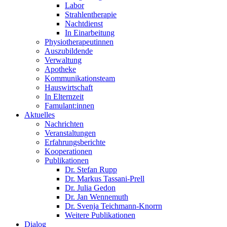
Labor
Strahlentherapie
Nachtdienst
In Einarbeitung
Physiotherapeutinnen
Auszubildende
Verwaltung
Apotheke
Kommunikationsteam
Hauswirtschaft
In Elternzeit
Famulant:innen
Aktuelles
Nachrichten
Veranstaltungen
Erfahrungsberichte
Kooperationen
Publikationen
Dr. Stefan Rupp
Dr. Markus Tassani-Prell
Dr. Julia Gedon
Dr. Jan Wennemuth
Dr. Svenja Teichmann-Knorrn
Weitere Publikationen
Dialog