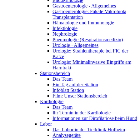
Endokrinologie
Gastroenterologie - Allgemeines
Gastroenterologie: Fäkale Mikrobiota
Transplantation
Hämatologie und Immunologie
Infektiologie
Nephrologie
Pneumologie (Respirationsmedizin)
Urologie - Allgemeines
Urologie: Strahlentherapie bei FIC der
Katze
Urologie: Minimalinvasive Eingriffe am
Harntrakt
Stationsbereich
Das Team
Ein Tag auf der Station
Infoblatt Station
Film: Unser Stationsbereich
Kardiologie
Das Team
Ihr Termin in der Kardiologie
Informationen zur Dirofilariose beim Hund
Labor
Das Labor in der Tierklinik Hofheim
Analysegeräte