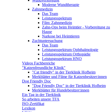
Wundversorgung
Moderne Wundtherapie
Zahnmedizin
Das Team
Leistungsspektrum
Film: Zahnmedizin
Zahn-Ops beim Heimtier - Vorbereitung zu
Hause
Narkose bei Heimtieren
Zuchtuntersuchung
Das Team
Leistungsspektrum Ophthalmologie
Leistungsspektrum Orthopädie
Leistungsspektrum HNO
Videos Fachbereiche
"Katzenfreundliche Klinik"
"Cat friendly" in der Tierklinik Hofheim
Merkblätter und Filme für Katzenbesitzer:innen
Dog Friendly Doc
"Dog Friendly Doc" in der Tierklinik Hofheim
Merkblätter für Hundebesitzer:innen
Ein Tag in der Tierklinik
So arbeiten unsere TFA
ISO-Zertifikat
Lexikon