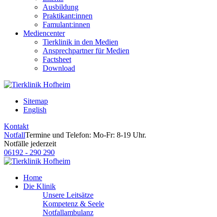
Ausbildung
Praktikant:innen
Famulant:innen
Mediencenter
Tierklinik in den Medien
Ansprechpartner für Medien
Factsheet
Download
Sitemap
English
Kontakt
Notfall
Termine und Telefon: Mo-Fr: 8-19 Uhr.
Notfälle jederzeit
06192 - 290 290
Home
Die Klinik
Unsere Leitsätze
Kompetenz & Seele
Notfallambulanz