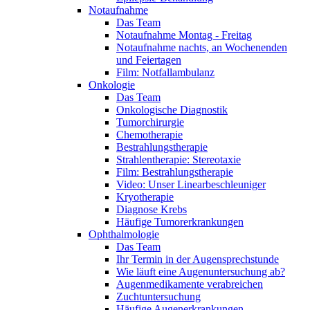
Notaufnahme
Das Team
Notaufnahme Montag - Freitag
Notaufnahme nachts, an Wochenenden
und Feiertagen
Film: Notfallambulanz
Onkologie
Das Team
Onkologische Diagnostik
Tumorchirurgie
Chemotherapie
Bestrahlungstherapie
Strahlentherapie: Stereotaxie
Film: Bestrahlungstherapie
Video: Unser Linearbeschleuniger
Kryotherapie
Diagnose Krebs
Häufige Tumorerkrankungen
Ophthalmologie
Das Team
Ihr Termin in der Augensprechstunde
Wie läuft eine Augenuntersuchung ab?
Augenmedikamente verabreichen
Zuchtuntersuchung
Häufige Augenerkrankungen