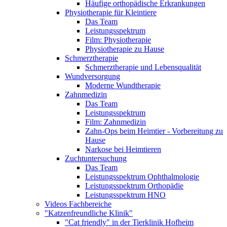
Häufige orthopädische Erkrankungen
Physiotherapie für Kleintiere
Das Team
Leistungsspektrum
Film: Physiotherapie
Physiotherapie zu Hause
Schmerztherapie
Schmerztherapie und Lebensqualität
Wundversorgung
Moderne Wundtherapie
Zahnmedizin
Das Team
Leistungsspektrum
Film: Zahnmedizin
Zahn-Ops beim Heimtier - Vorbereitung zu
Hause
Narkose bei Heimtieren
Zuchtuntersuchung
Das Team
Leistungsspektrum Ophthalmologie
Leistungsspektrum Orthopädie
Leistungsspektrum HNO
Videos Fachbereiche
"Katzenfreundliche Klinik"
"Cat friendly" in der Tierklinik Hofheim