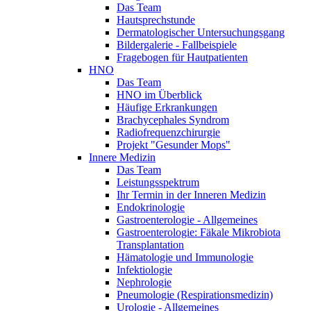
Das Team
Hautsprechstunde
Dermatologischer Untersuchungsgang
Bildergalerie - Fallbeispiele
Fragebogen für Hautpatienten
HNO
Das Team
HNO im Überblick
Häufige Erkrankungen
Brachycephales Syndrom
Radiofrequenzchirurgie
Projekt "Gesunder Mops"
Innere Medizin
Das Team
Leistungsspektrum
Ihr Termin in der Inneren Medizin
Endokrinologie
Gastroenterologie - Allgemeines
Gastroenterologie: Fäkale Mikrobiota
Transplantation
Hämatologie und Immunologie
Infektiologie
Nephrologie
Pneumologie (Respirationsmedizin)
Urologie - Allgemeines