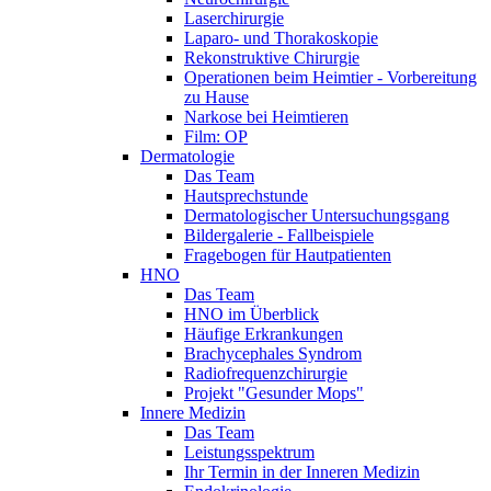
Laserchirurgie
Laparo- und Thorakoskopie
Rekonstruktive Chirurgie
Operationen beim Heimtier - Vorbereitung
zu Hause
Narkose bei Heimtieren
Film: OP
Dermatologie
Das Team
Hautsprechstunde
Dermatologischer Untersuchungsgang
Bildergalerie - Fallbeispiele
Fragebogen für Hautpatienten
HNO
Das Team
HNO im Überblick
Häufige Erkrankungen
Brachycephales Syndrom
Radiofrequenzchirurgie
Projekt "Gesunder Mops"
Innere Medizin
Das Team
Leistungsspektrum
Ihr Termin in der Inneren Medizin