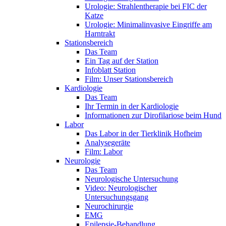
Urologie: Strahlentherapie bei FIC der
Katze
Urologie: Minimalinvasive Eingriffe am
Harntrakt
Stationsbereich
Das Team
Ein Tag auf der Station
Infoblatt Station
Film: Unser Stationsbereich
Kardiologie
Das Team
Ihr Termin in der Kardiologie
Informationen zur Dirofilariose beim Hund
Labor
Das Labor in der Tierklinik Hofheim
Analysegeräte
Film: Labor
Neurologie
Das Team
Neurologische Untersuchung
Video: Neurologischer
Untersuchungsgang
Neurochirurgie
EMG
Epilepsie-Behandlung