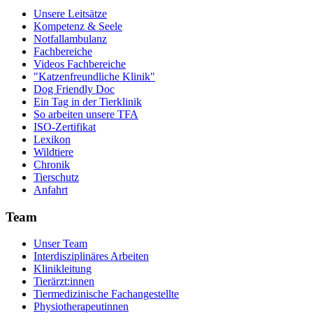
Unsere Leitsätze
Kompetenz & Seele
Notfallambulanz
Fachbereiche
Videos Fachbereiche
"Katzenfreundliche Klinik"
Dog Friendly Doc
Ein Tag in der Tierklinik
So arbeiten unsere TFA
ISO-Zertifikat
Lexikon
Wildtiere
Chronik
Tierschutz
Anfahrt
Team
Unser Team
Interdisziplinäres Arbeiten
Klinikleitung
Tierärzt:innen
Tiermedizinische Fachangestellte
Physiotherapeutinnen