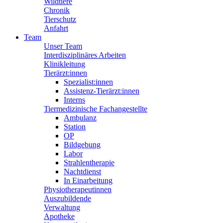
Wildtiere
Chronik
Tierschutz
Anfahrt
Team
Unser Team
Interdisziplinäres Arbeiten
Klinikleitung
Tierärzt:innen
Spezialist:innen
Assistenz-Tierärzt:innen
Interns
Tiermedizinische Fachangestellte
Ambulanz
Station
OP
Bildgebung
Labor
Strahlentherapie
Nachtdienst
In Einarbeitung
Physiotherapeutinnen
Auszubildende
Verwaltung
Apotheke