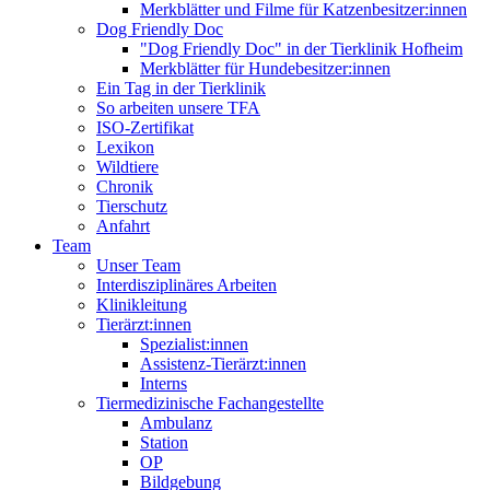
Merkblätter und Filme für Katzenbesitzer:innen
Dog Friendly Doc
"Dog Friendly Doc" in der Tierklinik Hofheim
Merkblätter für Hundebesitzer:innen
Ein Tag in der Tierklinik
So arbeiten unsere TFA
ISO-Zertifikat
Lexikon
Wildtiere
Chronik
Tierschutz
Anfahrt
Team
Unser Team
Interdisziplinäres Arbeiten
Klinikleitung
Tierärzt:innen
Spezialist:innen
Assistenz-Tierärzt:innen
Interns
Tiermedizinische Fachangestellte
Ambulanz
Station
OP
Bildgebung