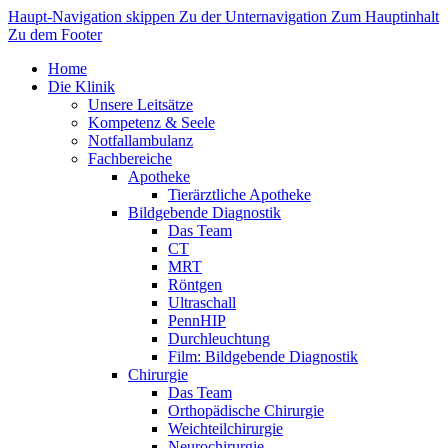
Haupt-Navigation skippen
Zu der Unternavigation
Zum Hauptinhalt
Zu dem Footer
Home
Die Klinik
Unsere Leitsätze
Kompetenz & Seele
Notfallambulanz
Fachbereiche
Apotheke
Tierärztliche Apotheke
Bildgebende Diagnostik
Das Team
CT
MRT
Röntgen
Ultraschall
PennHIP
Durchleuchtung
Film: Bildgebende Diagnostik
Chirurgie
Das Team
Orthopädische Chirurgie
Weichteilchirurgie
Neurochirurgie