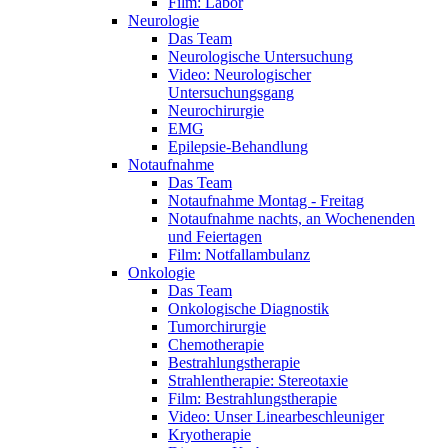
Film: Labor
Neurologie
Das Team
Neurologische Untersuchung
Video: Neurologischer
Untersuchungsgang
Neurochirurgie
EMG
Epilepsie-Behandlung
Notaufnahme
Das Team
Notaufnahme Montag - Freitag
Notaufnahme nachts, an Wochenenden
und Feiertagen
Film: Notfallambulanz
Onkologie
Das Team
Onkologische Diagnostik
Tumorchirurgie
Chemotherapie
Bestrahlungstherapie
Strahlentherapie: Stereotaxie
Film: Bestrahlungstherapie
Video: Unser Linearbeschleuniger
Kryotherapie