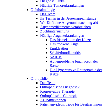
Diagnose Krebs
Häufige Tumorerkrankungen
Ophthalmologie
Das Team
Ihr Termin in der Augensprechstunde
Wie läuft eine Augenuntersuchung ab?
Augenmedikamente verabreichen
Zuchtuntersuchung
Häufige Augenerkrankungen
Das Irismelanom der Katze
Das trockene Auge
Enukleation
Schäferhundkeratitis
SARDS
Augenprobleme brachycephaler
Rassen
Die Hypertensive Retinopathie der
Katze
Orthopädie
Das Team
Orthopädische Diagnostik
Konservative Therapie
Orthopädische Chirurgie
ACP-Injektionen
Patientenvideos: Tipps für Besitzer:innen