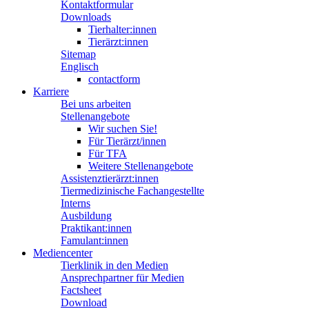
Kontaktformular
Downloads
Tierhalter:innen
Tierärzt:innen
Sitemap
Englisch
contactform
Karriere
Bei uns arbeiten
Stellenangebote
Wir suchen Sie!
Für Tierärzt/innen
Für TFA
Weitere Stellenangebote
Assistenztierärzt:innen
Tiermedizinische Fachangestellte
Interns
Ausbildung
Praktikant:innen
Famulant:innen
Mediencenter
Tierklinik in den Medien
Ansprechpartner für Medien
Factsheet
Download