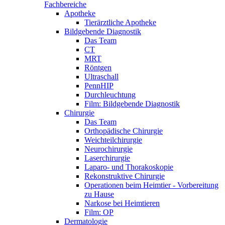
Fachbereiche
Apotheke
Tierärztliche Apotheke
Bildgebende Diagnostik
Das Team
CT
MRT
Röntgen
Ultraschall
PennHIP
Durchleuchtung
Film: Bildgebende Diagnostik
Chirurgie
Das Team
Orthopädische Chirurgie
Weichteilchirurgie
Neurochirurgie
Laserchirurgie
Laparo- und Thorakoskopie
Rekonstruktive Chirurgie
Operationen beim Heimtier - Vorbereitung
zu Hause
Narkose bei Heimtieren
Film: OP
Dermatologie