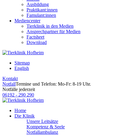
Ausbildung
Praktikant:innen
Famulant:innen
Mediencenter
Tierklinik in den Medien
Ansprechpartner für Medien
Factsheet
Download
Sitemap
English
Kontakt
Notfall
Termine und Telefon: Mo-Fr: 8-19 Uhr.
Notfälle jederzeit
06192 - 290 290
Home
Die Klinik
Unsere Leitsätze
Kompetenz & Seele
Notfallambulanz