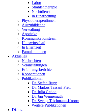
Labor
Strahlentherapie
Nachtdienst
In Einarbeitung
Physiotherapeutinnen
Auszubildende
Verwaltung
Apotheke
Kommunikationsteam
Hauswirtschaft
In Elternzeit
Famulant:innen
Aktuelles
Nachrichten
Veranstaltungen
Erfahrungsberichte
Kooperationen
Publikationen
Dr. Stefan Rupp
Dr. Markus Tassani-Prell
Dr. Julia Gedon
Dr. Jan Wennemuth
Dr. Svenja Teichmann-Knorrn
Weitere Publikationen
Dialog