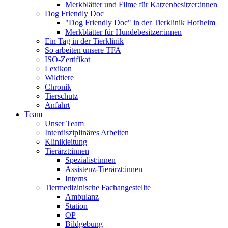
Merkblätter und Filme für Katzenbesitzer:innen
Dog Friendly Doc
"Dog Friendly Doc" in der Tierklinik Hofheim
Merkblätter für Hundebesitzer:innen
Ein Tag in der Tierklinik
So arbeiten unsere TFA
ISO-Zertifikat
Lexikon
Wildtiere
Chronik
Tierschutz
Anfahrt
Team
Unser Team
Interdisziplinäres Arbeiten
Klinikleitung
Tierärzt:innen
Spezialist:innen
Assistenz-Tierärzt:innen
Interns
Tiermedizinische Fachangestellte
Ambulanz
Station
OP
Bildgebung