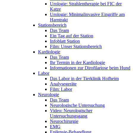
Urologie: Strahlentherapie bei FIC der
Katze
Urologie: Minimalinvasive Eingriffe am
Harntrakt
Stationsbereich
Das Team
Ein Tag auf der Station
Infoblatt Station
Film: Unser Stationsbereich
Kardiologie
Das Team
Ihr Termin in der Kardiologie
Informationen zur Dirofilariose beim Hund
Labor
Das Labor in der Tierklinik Hofheim
Analysegeräte
Film: Labor
Neurologie
Das Team
Neurologische Untersuchung
Video: Neurologischer
Untersuchungsgang
Neurochirurgie
EMG
Epilepsie-Behandlung