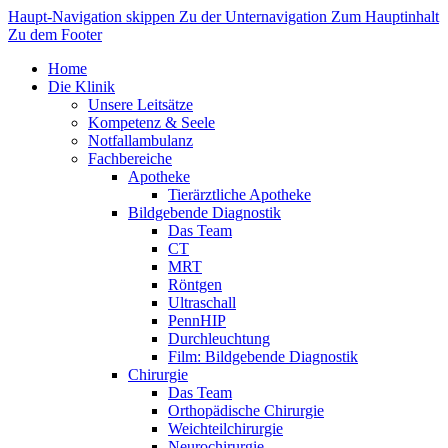
Haupt-Navigation skippen
Zu der Unternavigation
Zum Hauptinhalt
Zu dem Footer
Home
Die Klinik
Unsere Leitsätze
Kompetenz & Seele
Notfallambulanz
Fachbereiche
Apotheke
Tierärztliche Apotheke
Bildgebende Diagnostik
Das Team
CT
MRT
Röntgen
Ultraschall
PennHIP
Durchleuchtung
Film: Bildgebende Diagnostik
Chirurgie
Das Team
Orthopädische Chirurgie
Weichteilchirurgie
Neurochirurgie