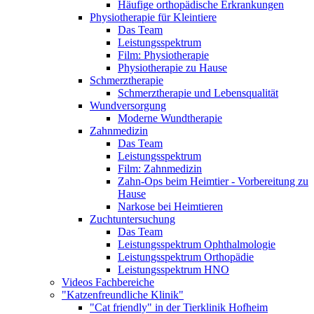
Häufige orthopädische Erkrankungen
Physiotherapie für Kleintiere
Das Team
Leistungsspektrum
Film: Physiotherapie
Physiotherapie zu Hause
Schmerztherapie
Schmerztherapie und Lebensqualität
Wundversorgung
Moderne Wundtherapie
Zahnmedizin
Das Team
Leistungsspektrum
Film: Zahnmedizin
Zahn-Ops beim Heimtier - Vorbereitung zu
Hause
Narkose bei Heimtieren
Zuchtuntersuchung
Das Team
Leistungsspektrum Ophthalmologie
Leistungsspektrum Orthopädie
Leistungsspektrum HNO
Videos Fachbereiche
"Katzenfreundliche Klinik"
"Cat friendly" in der Tierklinik Hofheim