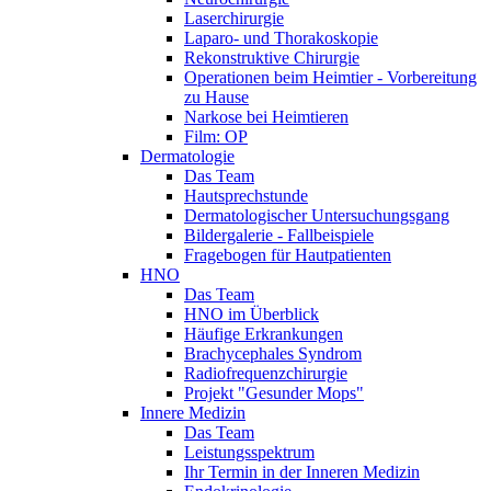
Laserchirurgie
Laparo- und Thorakoskopie
Rekonstruktive Chirurgie
Operationen beim Heimtier - Vorbereitung
zu Hause
Narkose bei Heimtieren
Film: OP
Dermatologie
Das Team
Hautsprechstunde
Dermatologischer Untersuchungsgang
Bildergalerie - Fallbeispiele
Fragebogen für Hautpatienten
HNO
Das Team
HNO im Überblick
Häufige Erkrankungen
Brachycephales Syndrom
Radiofrequenzchirurgie
Projekt "Gesunder Mops"
Innere Medizin
Das Team
Leistungsspektrum
Ihr Termin in der Inneren Medizin