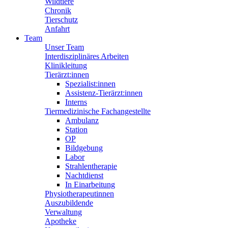
Wildtiere
Chronik
Tierschutz
Anfahrt
Team
Unser Team
Interdisziplinäres Arbeiten
Klinikleitung
Tierärzt:innen
Spezialist:innen
Assistenz-Tierärzt:innen
Interns
Tiermedizinische Fachangestellte
Ambulanz
Station
OP
Bildgebung
Labor
Strahlentherapie
Nachtdienst
In Einarbeitung
Physiotherapeutinnen
Auszubildende
Verwaltung
Apotheke