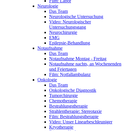
Film: Labor
Neurologie
Das Team
Neurologische Untersuchung
Video: Neurologischer
Untersuchungsgang
Neurochirurgie
EMG
Epilepsie-Behandlung
Notaufnahme
Das Team
Notaufnahme Montag - Freitag
Notaufnahme nachts, an Wochenenden
und Feiertagen
Film: Notfallambulanz
Onkologie
Das Team
Onkologische Diagnostik
Tumorchirurgie
Chemotherapie
Bestrahlungstherapie
Strahlentherapie: Stereotaxie
Film: Bestrahlungstherapie
Video: Unser Linearbeschleuniger
Kryotherapie