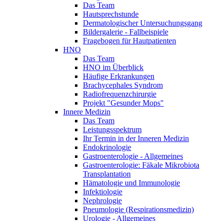
Das Team
Hautsprechstunde
Dermatologischer Untersuchungsgang
Bildergalerie - Fallbeispiele
Fragebogen für Hautpatienten
HNO
Das Team
HNO im Überblick
Häufige Erkrankungen
Brachycephales Syndrom
Radiofrequenzchirurgie
Projekt "Gesunder Mops"
Innere Medizin
Das Team
Leistungsspektrum
Ihr Termin in der Inneren Medizin
Endokrinologie
Gastroenterologie - Allgemeines
Gastroenterologie: Fäkale Mikrobiota
Transplantation
Hämatologie und Immunologie
Infektiologie
Nephrologie
Pneumologie (Respirationsmedizin)
Urologie - Allgemeines