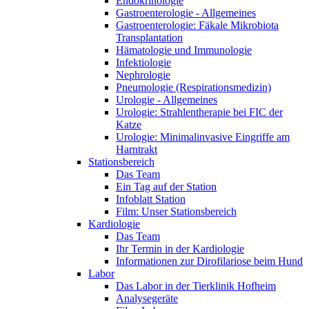
Endokrinologie
Gastroenterologie - Allgemeines
Gastroenterologie: Fäkale Mikrobiota
Transplantation
Hämatologie und Immunologie
Infektiologie
Nephrologie
Pneumologie (Respirationsmedizin)
Urologie - Allgemeines
Urologie: Strahlentherapie bei FIC der
Katze
Urologie: Minimalinvasive Eingriffe am
Harntrakt
Stationsbereich
Das Team
Ein Tag auf der Station
Infoblatt Station
Film: Unser Stationsbereich
Kardiologie
Das Team
Ihr Termin in der Kardiologie
Informationen zur Dirofilariose beim Hund
Labor
Das Labor in der Tierklinik Hofheim
Analysegeräte