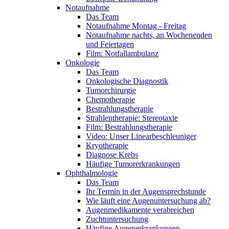
Notaufnahme
Das Team
Notaufnahme Montag - Freitag
Notaufnahme nachts, an Wochenenden
und Feiertagen
Film: Notfallambulanz
Onkologie
Das Team
Onkologische Diagnostik
Tumorchirurgie
Chemotherapie
Bestrahlungstherapie
Strahlentherapie: Stereotaxie
Film: Bestrahlungstherapie
Video: Unser Linearbeschleuniger
Kryotherapie
Diagnose Krebs
Häufige Tumorerkrankungen
Ophthalmologie
Das Team
Ihr Termin in der Augensprechstunde
Wie läuft eine Augenuntersuchung ab?
Augenmedikamente verabreichen
Zuchtuntersuchung
Häufige Augenerkrankungen