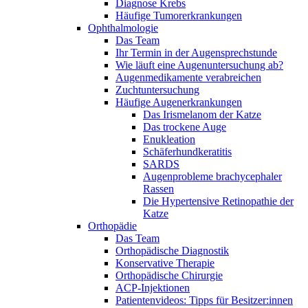
Diagnose Krebs
Häufige Tumorerkrankungen
Ophthalmologie
Das Team
Ihr Termin in der Augensprechstunde
Wie läuft eine Augenuntersuchung ab?
Augenmedikamente verabreichen
Zuchtuntersuchung
Häufige Augenerkrankungen
Das Irismelanom der Katze
Das trockene Auge
Enukleation
Schäferhundkeratitis
SARDS
Augenprobleme brachycephaler
Rassen
Die Hypertensive Retinopathie der
Katze
Orthopädie
Das Team
Orthopädische Diagnostik
Konservative Therapie
Orthopädische Chirurgie
ACP-Injektionen
Patientenvideos: Tipps für Besitzer:innen