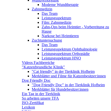
Wundversorgung
Moderne Wundtherapie
Zahnmedizin
Das Team
Leistungsspektrum
Film: Zahnmedizin
Zahn-Ops beim Heimtier - Vorbereitung zu
Hause
Narkose bei Heimtieren
Zuchtuntersuchung
Das Team
Leistungsspektrum Ophthalmologie
Leistungsspektrum Orthopädie
Leistungsspektrum HNO
Videos Fachbereiche
"Katzenfreundliche Klinik"
"Cat friendly" in der Tierklinik Hofheim
Merkblätter und Filme für Katzenbesitzer:innen
Dog Friendly Doc
"Dog Friendly Doc" in der Tierklinik Hofheim
Merkblätter für Hundebesitzer:innen
Ein Tag in der Tierklinik
So arbeiten unsere TFA
ISO-Zertifikat
Lexikon