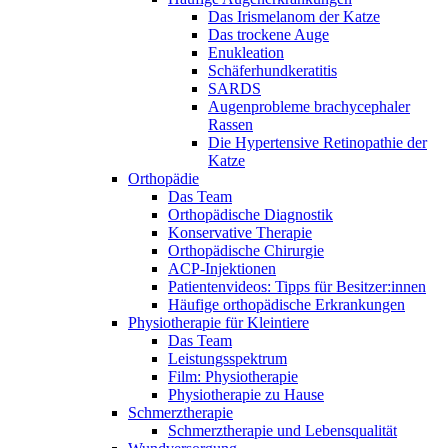
Das Irismelanom der Katze
Das trockene Auge
Enukleation
Schäferhundkeratitis
SARDS
Augenprobleme brachycephaler
Rassen
Die Hypertensive Retinopathie der
Katze
Orthopädie
Das Team
Orthopädische Diagnostik
Konservative Therapie
Orthopädische Chirurgie
ACP-Injektionen
Patientenvideos: Tipps für Besitzer:innen
Häufige orthopädische Erkrankungen
Physiotherapie für Kleintiere
Das Team
Leistungsspektrum
Film: Physiotherapie
Physiotherapie zu Hause
Schmerztherapie
Schmerztherapie und Lebensqualität