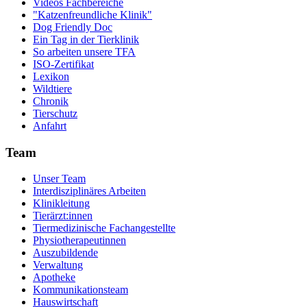
Videos Fachbereiche
"Katzenfreundliche Klinik"
Dog Friendly Doc
Ein Tag in der Tierklinik
So arbeiten unsere TFA
ISO-Zertifikat
Lexikon
Wildtiere
Chronik
Tierschutz
Anfahrt
Team
Unser Team
Interdisziplinäres Arbeiten
Klinikleitung
Tierärzt:innen
Tiermedizinische Fachangestellte
Physiotherapeutinnen
Auszubildende
Verwaltung
Apotheke
Kommunikationsteam
Hauswirtschaft