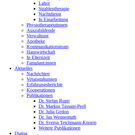
Labor
Strahlentherapie
Nachtdienst
In Einarbeitung
Physiotherapeutinnen
Auszubildende
Verwaltung
Apotheke
Kommunikationsteam
Hauswirtschaft
In Elternzeit
Famulant:innen
Aktuelles
Nachrichten
Veranstaltungen
Erfahrungsberichte
Kooperationen
Publikationen
Dr. Stefan Rupp
Dr. Markus Tassani-Prell
Dr. Julia Gedon
Dr. Jan Wennemuth
Dr. Svenja Teichmann-Knorrn
Weitere Publikationen
Dialog