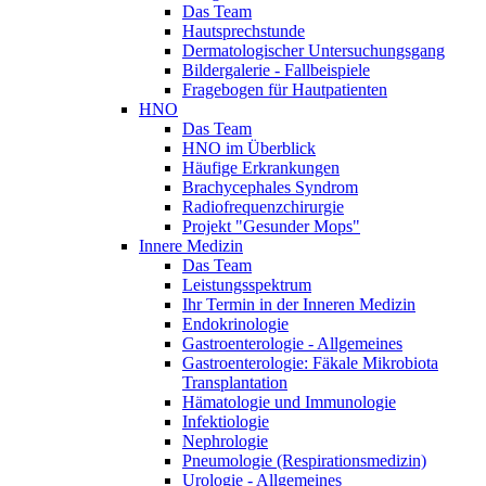
Das Team
Hautsprechstunde
Dermatologischer Untersuchungsgang
Bildergalerie - Fallbeispiele
Fragebogen für Hautpatienten
HNO
Das Team
HNO im Überblick
Häufige Erkrankungen
Brachycephales Syndrom
Radiofrequenzchirurgie
Projekt "Gesunder Mops"
Innere Medizin
Das Team
Leistungsspektrum
Ihr Termin in der Inneren Medizin
Endokrinologie
Gastroenterologie - Allgemeines
Gastroenterologie: Fäkale Mikrobiota
Transplantation
Hämatologie und Immunologie
Infektiologie
Nephrologie
Pneumologie (Respirationsmedizin)
Urologie - Allgemeines