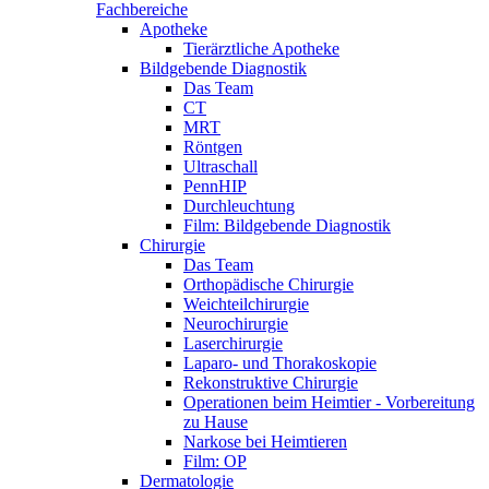
Fachbereiche
Apotheke
Tierärztliche Apotheke
Bildgebende Diagnostik
Das Team
CT
MRT
Röntgen
Ultraschall
PennHIP
Durchleuchtung
Film: Bildgebende Diagnostik
Chirurgie
Das Team
Orthopädische Chirurgie
Weichteilchirurgie
Neurochirurgie
Laserchirurgie
Laparo- und Thorakoskopie
Rekonstruktive Chirurgie
Operationen beim Heimtier - Vorbereitung
zu Hause
Narkose bei Heimtieren
Film: OP
Dermatologie