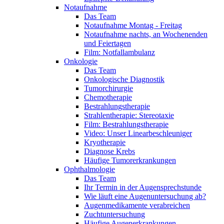
Notaufnahme
Das Team
Notaufnahme Montag - Freitag
Notaufnahme nachts, an Wochenenden
und Feiertagen
Film: Notfallambulanz
Onkologie
Das Team
Onkologische Diagnostik
Tumorchirurgie
Chemotherapie
Bestrahlungstherapie
Strahlentherapie: Stereotaxie
Film: Bestrahlungstherapie
Video: Unser Linearbeschleuniger
Kryotherapie
Diagnose Krebs
Häufige Tumorerkrankungen
Ophthalmologie
Das Team
Ihr Termin in der Augensprechstunde
Wie läuft eine Augenuntersuchung ab?
Augenmedikamente verabreichen
Zuchtuntersuchung
Häufige Augenerkrankungen