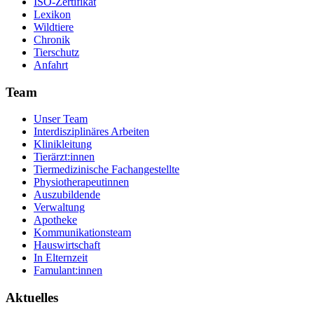
ISO-Zertifikat
Lexikon
Wildtiere
Chronik
Tierschutz
Anfahrt
Team
Unser Team
Interdisziplinäres Arbeiten
Klinikleitung
Tierärzt:innen
Tiermedizinische Fachangestellte
Physiotherapeutinnen
Auszubildende
Verwaltung
Apotheke
Kommunikationsteam
Hauswirtschaft
In Elternzeit
Famulant:innen
Aktuelles