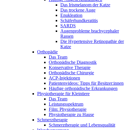
Das Irismelanom der Katze
Das trockene Auge
Enukleation
Schäferhundkeratitis
SARDS
Augenprobleme brachycephaler
Rassen
Die Hypertensive Retinopathie der
Katze
Orthopädie
Das Team
Orthopädische Diagnostik
Konservative Therapie
Orthopädische Chirurgie
ACP-Injektionen
Patientenvideos: Tipps für Besitzer:innen
Häufige orthopädische Erkrankungen
Physiotherapie für Kleintiere
Das Team
Leistungsspektrum
Film: Physiotherapie
Physiotherapie zu Hause
Schmerztherapie
Schmerztherapie und Lebensqualität