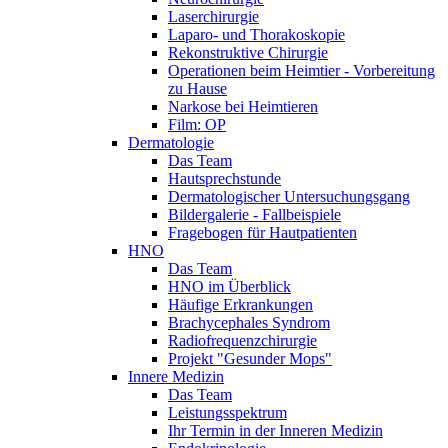
Laserchirurgie
Laparo- und Thorakoskopie
Rekonstruktive Chirurgie
Operationen beim Heimtier - Vorbereitung
zu Hause
Narkose bei Heimtieren
Film: OP
Dermatologie
Das Team
Hautsprechstunde
Dermatologischer Untersuchungsgang
Bildergalerie - Fallbeispiele
Fragebogen für Hautpatienten
HNO
Das Team
HNO im Überblick
Häufige Erkrankungen
Brachycephales Syndrom
Radiofrequenzchirurgie
Projekt "Gesunder Mops"
Innere Medizin
Das Team
Leistungsspektrum
Ihr Termin in der Inneren Medizin