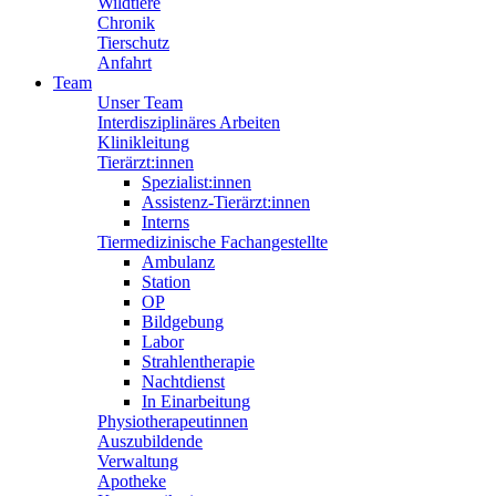
Wildtiere
Chronik
Tierschutz
Anfahrt
Team
Unser Team
Interdisziplinäres Arbeiten
Klinikleitung
Tierärzt:innen
Spezialist:innen
Assistenz-Tierärzt:innen
Interns
Tiermedizinische Fachangestellte
Ambulanz
Station
OP
Bildgebung
Labor
Strahlentherapie
Nachtdienst
In Einarbeitung
Physiotherapeutinnen
Auszubildende
Verwaltung
Apotheke