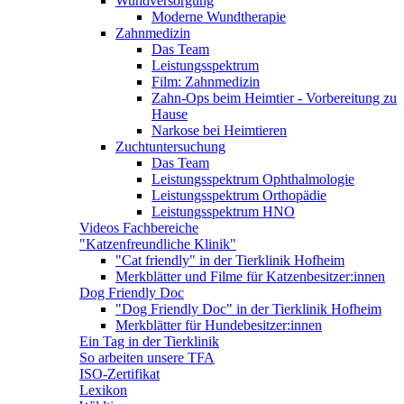
Wundversorgung
Moderne Wundtherapie
Zahnmedizin
Das Team
Leistungsspektrum
Film: Zahnmedizin
Zahn-Ops beim Heimtier - Vorbereitung zu
Hause
Narkose bei Heimtieren
Zuchtuntersuchung
Das Team
Leistungsspektrum Ophthalmologie
Leistungsspektrum Orthopädie
Leistungsspektrum HNO
Videos Fachbereiche
"Katzenfreundliche Klinik"
"Cat friendly" in der Tierklinik Hofheim
Merkblätter und Filme für Katzenbesitzer:innen
Dog Friendly Doc
"Dog Friendly Doc" in der Tierklinik Hofheim
Merkblätter für Hundebesitzer:innen
Ein Tag in der Tierklinik
So arbeiten unsere TFA
ISO-Zertifikat
Lexikon