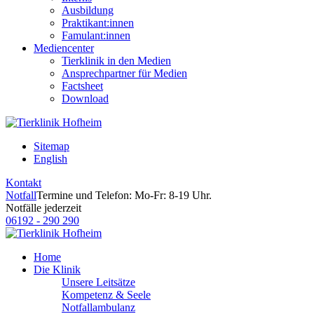
Ausbildung
Praktikant:innen
Famulant:innen
Mediencenter
Tierklinik in den Medien
Ansprechpartner für Medien
Factsheet
Download
Sitemap
English
Kontakt
Notfall
Termine und Telefon: Mo-Fr: 8-19 Uhr.
Notfälle jederzeit
06192 - 290 290
Home
Die Klinik
Unsere Leitsätze
Kompetenz & Seele
Notfallambulanz