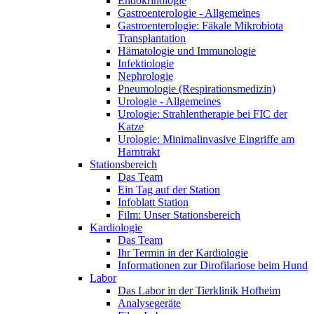
Endokrinologie
Gastroenterologie - Allgemeines
Gastroenterologie: Fäkale Mikrobiota
Transplantation
Hämatologie und Immunologie
Infektiologie
Nephrologie
Pneumologie (Respirationsmedizin)
Urologie - Allgemeines
Urologie: Strahlentherapie bei FIC der
Katze
Urologie: Minimalinvasive Eingriffe am
Harntrakt
Stationsbereich
Das Team
Ein Tag auf der Station
Infoblatt Station
Film: Unser Stationsbereich
Kardiologie
Das Team
Ihr Termin in der Kardiologie
Informationen zur Dirofilariose beim Hund
Labor
Das Labor in der Tierklinik Hofheim
Analysegeräte