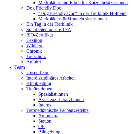
Merkblätter und Filme für Katzenbesitzer:innen
Dog Friendly Doc
"Dog Friendly Doc" in der Tierklinik Hofheim
Merkblätter für Hundebesitzer:innen
Ein Tag in der Tierklinik
So arbeiten unsere TFA
ISO-Zertifikat
Lexikon
Wildtiere
Chronik
Tierschutz
Anfahrt
Team
Unser Team
Interdisziplinäres Arbeiten
Klinikleitung
Tierärzt:innen
Spezialist:innen
Assistenz-Tierärzt:innen
Interns
Tiermedizinische Fachangestellte
Ambulanz
Station
OP
Bildgebung