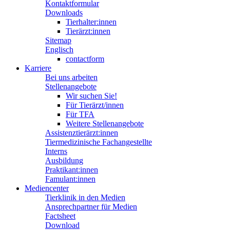
Kontaktformular
Downloads
Tierhalter:innen
Tierärzt:innen
Sitemap
Englisch
contactform
Karriere
Bei uns arbeiten
Stellenangebote
Wir suchen Sie!
Für Tierärzt/innen
Für TFA
Weitere Stellenangebote
Assistenztierärzt:innen
Tiermedizinische Fachangestellte
Interns
Ausbildung
Praktikant:innen
Famulant:innen
Mediencenter
Tierklinik in den Medien
Ansprechpartner für Medien
Factsheet
Download