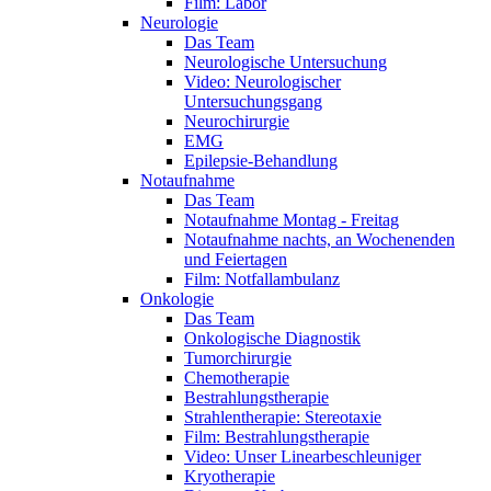
Film: Labor
Neurologie
Das Team
Neurologische Untersuchung
Video: Neurologischer
Untersuchungsgang
Neurochirurgie
EMG
Epilepsie-Behandlung
Notaufnahme
Das Team
Notaufnahme Montag - Freitag
Notaufnahme nachts, an Wochenenden
und Feiertagen
Film: Notfallambulanz
Onkologie
Das Team
Onkologische Diagnostik
Tumorchirurgie
Chemotherapie
Bestrahlungstherapie
Strahlentherapie: Stereotaxie
Film: Bestrahlungstherapie
Video: Unser Linearbeschleuniger
Kryotherapie