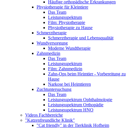
Häufige orthopädische Erkrankungen
Physiotherapie für Kleintiere
Das Team
Leistungsspektrum
Film: Physiotherapie
Physiotherapie zu Hause
Schmerztherapie
Schmerztherapie und Lebensqualität
Wundversorgung
Moderne Wundtherapie
Zahnmedizin
Das Team
Leistungsspektrum
Film: Zahnmedizin
Zahn-Ops beim Heimtier - Vorbereitung zu
Hause
Narkose bei Heimtieren
Zuchtuntersuchung
Das Team
Leistungsspektrum Ophthalmologie
Leistungsspektrum Orthopädie
Leistungsspektrum HNO
Videos Fachbereiche
"Katzenfreundliche Klinik"
"Cat friendly" in der Tierklinik Hofheim