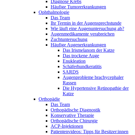
Diagnose Krebs
Häufige Tumorerkrankungen
Ophthalmologie
Das Team
Ihr Termin in der Augensprechstunde
Wie läuft eine Augenuntersuchung ab?
Augenmedikamente verabreichen
Zuchtuntersuchung
Häufige Augenerkrankungen
Das Irismelanom der Katze
Das trockene Auge
Enukleation
Schäferhundkeratitis
SARDS
Augenprobleme brachycephaler
Rassen
Die Hypertensive Retinopathie der
Katze
Orthopädie
Das Team
Orthopädische Diagnostik
Konservative Therapie
Orthopädische Chirurgie
ACP-Injektionen
Patientenvideos: Tipps für Besitzer:innen