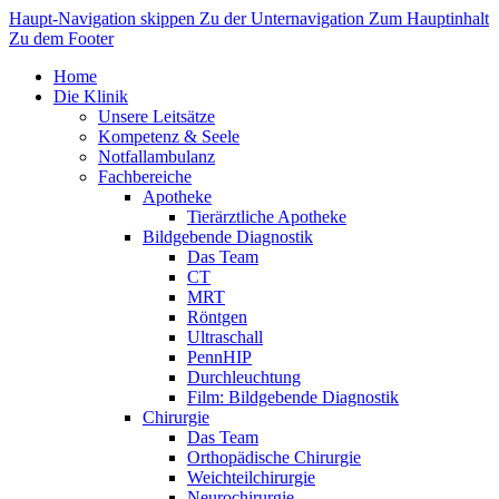
Haupt-Navigation skippen
Zu der Unternavigation
Zum Hauptinhalt
Zu dem Footer
Home
Die Klinik
Unsere Leitsätze
Kompetenz & Seele
Notfallambulanz
Fachbereiche
Apotheke
Tierärztliche Apotheke
Bildgebende Diagnostik
Das Team
CT
MRT
Röntgen
Ultraschall
PennHIP
Durchleuchtung
Film: Bildgebende Diagnostik
Chirurgie
Das Team
Orthopädische Chirurgie
Weichteilchirurgie
Neurochirurgie