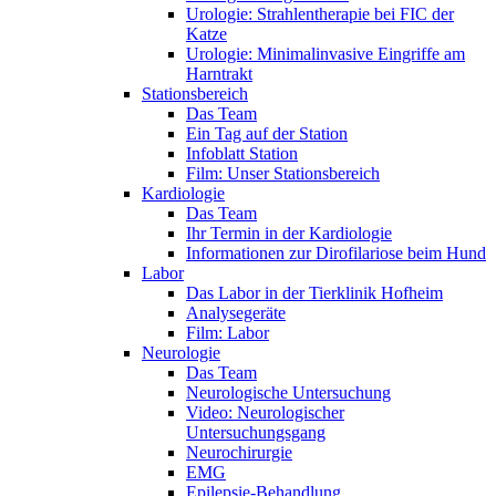
Urologie: Strahlentherapie bei FIC der
Katze
Urologie: Minimalinvasive Eingriffe am
Harntrakt
Stationsbereich
Das Team
Ein Tag auf der Station
Infoblatt Station
Film: Unser Stationsbereich
Kardiologie
Das Team
Ihr Termin in der Kardiologie
Informationen zur Dirofilariose beim Hund
Labor
Das Labor in der Tierklinik Hofheim
Analysegeräte
Film: Labor
Neurologie
Das Team
Neurologische Untersuchung
Video: Neurologischer
Untersuchungsgang
Neurochirurgie
EMG
Epilepsie-Behandlung