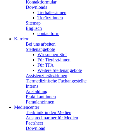
Kontaktformular
Downloads
Tierhalter:innen
Tierärzt:innen
Sitemap
Englisch
contactform
Karriere
Bei uns arbeiten
Stellenangebote
Wir suchen Sie!
Für Tierärzt/innen
Für TFA
Weitere Stellenangebote
Assistenztierärzt:innen
Tiermedizinische Fachangestellte
Interns
Ausbildung
Praktikant:innen
Famulant:innen
Mediencenter
Tierklinik in den Medien
Ansprechpartner für Medien
Factsheet
Download