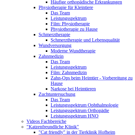
Häufige orthopädische Erkrankungen
Physiotherapie für Kleintiere
Das Team
Leistungsspektrum
Film: Physiotherapie
Physiotherapie zu Hause
Schmerztherapie
Schmerztherapie und Lebensqualität
Wundversorgung
Moderne Wundtherapie
Zahnmedizin
Das Team
Leistungsspektrum
Film: Zahnmedizin
Zahn-Ops beim Heimtier - Vorbereitung zu
Hause
Narkose bei Heimtieren
Zuchtuntersuchung
Das Team
Leistungsspektrum Ophthalmologie
Leistungsspektrum Orthopädie
Leistungsspektrum HNO
Videos Fachbereiche
"Katzenfreundliche Klinik"
"Cat friendly" in der Tierklinik Hofheim