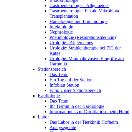
Endokrinologie
Gastroenterologie - Allgemeines
Gastroenterologie: Fäkale Mikrobiota
Transplantation
Hämatologie und Immunologie
Infektiologie
Nephrologie
Pneumologie (Respirationsmedizin)
Urologie - Allgemeines
Urologie: Strahlentherapie bei FIC der
Katze
Urologie: Minimalinvasive Eingriffe am
Harntrakt
Stationsbereich
Das Team
Ein Tag auf der Station
Infoblatt Station
Film: Unser Stationsbereich
Kardiologie
Das Team
Ihr Termin in der Kardiologie
Informationen zur Dirofilariose beim Hund
Labor
Das Labor in der Tierklinik Hofheim
Analysegeräte