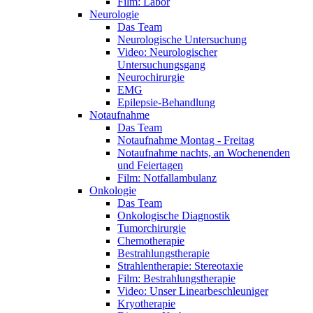
Film: Labor
Neurologie
Das Team
Neurologische Untersuchung
Video: Neurologischer
Untersuchungsgang
Neurochirurgie
EMG
Epilepsie-Behandlung
Notaufnahme
Das Team
Notaufnahme Montag - Freitag
Notaufnahme nachts, an Wochenenden
und Feiertagen
Film: Notfallambulanz
Onkologie
Das Team
Onkologische Diagnostik
Tumorchirurgie
Chemotherapie
Bestrahlungstherapie
Strahlentherapie: Stereotaxie
Film: Bestrahlungstherapie
Video: Unser Linearbeschleuniger
Kryotherapie