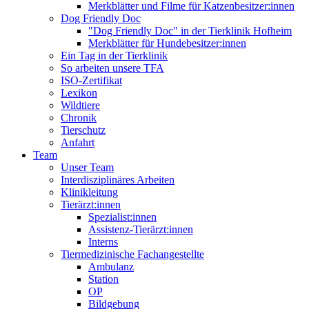
Merkblätter und Filme für Katzenbesitzer:innen
Dog Friendly Doc
"Dog Friendly Doc" in der Tierklinik Hofheim
Merkblätter für Hundebesitzer:innen
Ein Tag in der Tierklinik
So arbeiten unsere TFA
ISO-Zertifikat
Lexikon
Wildtiere
Chronik
Tierschutz
Anfahrt
Team
Unser Team
Interdisziplinäres Arbeiten
Klinikleitung
Tierärzt:innen
Spezialist:innen
Assistenz-Tierärzt:innen
Interns
Tiermedizinische Fachangestellte
Ambulanz
Station
OP
Bildgebung