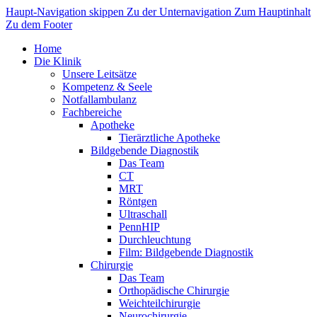
Haupt-Navigation skippen
Zu der Unternavigation
Zum Hauptinhalt
Zu dem Footer
Home
Die Klinik
Unsere Leitsätze
Kompetenz & Seele
Notfallambulanz
Fachbereiche
Apotheke
Tierärztliche Apotheke
Bildgebende Diagnostik
Das Team
CT
MRT
Röntgen
Ultraschall
PennHIP
Durchleuchtung
Film: Bildgebende Diagnostik
Chirurgie
Das Team
Orthopädische Chirurgie
Weichteilchirurgie
Neurochirurgie