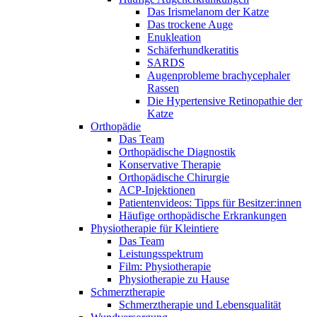
Das Irismelanom der Katze
Das trockene Auge
Enukleation
Schäferhundkeratitis
SARDS
Augenprobleme brachycephaler
Rassen
Die Hypertensive Retinopathie der
Katze
Orthopädie
Das Team
Orthopädische Diagnostik
Konservative Therapie
Orthopädische Chirurgie
ACP-Injektionen
Patientenvideos: Tipps für Besitzer:innen
Häufige orthopädische Erkrankungen
Physiotherapie für Kleintiere
Das Team
Leistungsspektrum
Film: Physiotherapie
Physiotherapie zu Hause
Schmerztherapie
Schmerztherapie und Lebensqualität