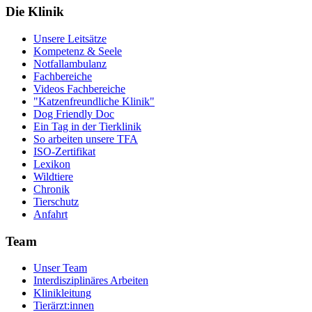
Die Klinik
Unsere Leitsätze
Kompetenz & Seele
Notfallambulanz
Fachbereiche
Videos Fachbereiche
"Katzenfreundliche Klinik"
Dog Friendly Doc
Ein Tag in der Tierklinik
So arbeiten unsere TFA
ISO-Zertifikat
Lexikon
Wildtiere
Chronik
Tierschutz
Anfahrt
Team
Unser Team
Interdisziplinäres Arbeiten
Klinikleitung
Tierärzt:innen