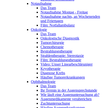
Notaufnahme
Das Team
Notaufnahme Montag - Freitag
Notaufnahme nachts, an Wochenenden
und Feiertagen
Film: Notfallambulanz
Onkologie
Das Team
Onkologische Diagnostik
Tumorchirurgie
Chemotherapie
Bestrahlungstherapie
Strahlentherapie: Stereotaxie
Film: Bestrahlungstherapie
Video: Unser Linearbeschleuniger
Kryotherapie
Diagnose Krebs
Häufige Tumorerkrankungen
Ophthalmologie
Das Team
Ihr Termin in der Augensprechstunde
Wie läuft eine Augenuntersuchung ab?
Augenmedikamente verabreichen
Zuchtuntersuchung
Häufige Augenerkrankungen