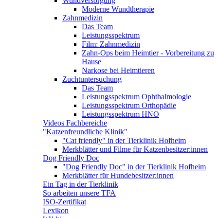
Wundversorgung
Moderne Wundtherapie
Zahnmedizin
Das Team
Leistungsspektrum
Film: Zahnmedizin
Zahn-Ops beim Heimtier - Vorbereitung zu
Hause
Narkose bei Heimtieren
Zuchtuntersuchung
Das Team
Leistungsspektrum Ophthalmologie
Leistungsspektrum Orthopädie
Leistungsspektrum HNO
Videos Fachbereiche
"Katzenfreundliche Klinik"
"Cat friendly" in der Tierklinik Hofheim
Merkblätter und Filme für Katzenbesitzer:innen
Dog Friendly Doc
"Dog Friendly Doc" in der Tierklinik Hofheim
Merkblätter für Hundebesitzer:innen
Ein Tag in der Tierklinik
So arbeiten unsere TFA
ISO-Zertifikat
Lexikon