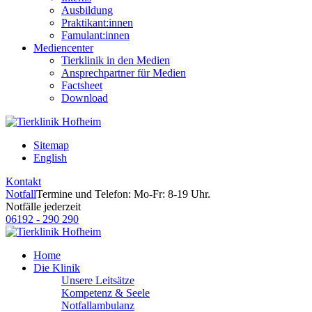
Ausbildung
Praktikant:innen
Famulant:innen
Mediencenter
Tierklinik in den Medien
Ansprechpartner für Medien
Factsheet
Download
Sitemap
English
Kontakt
Notfall
Termine und Telefon: Mo-Fr: 8-19 Uhr.
Notfälle jederzeit
06192 - 290 290
Home
Die Klinik
Unsere Leitsätze
Kompetenz & Seele
Notfallambulanz