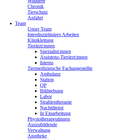
Wildtiere
Chronik
Tierschutz
Anfahrt
Team
Unser Team
Interdisziplinäres Arbeiten
Klinikleitung
Tierärzt:innen
Spezialist:innen
Assistenz-Tierärzt:innen
Interns
Tiermedizinische Fachangestellte
Ambulanz
Station
OP
Bildgebung
Labor
Strahlentherapie
Nachtdienst
In Einarbeitung
Physiotherapeutinnen
Auszubildende
Verwaltung
Apotheke