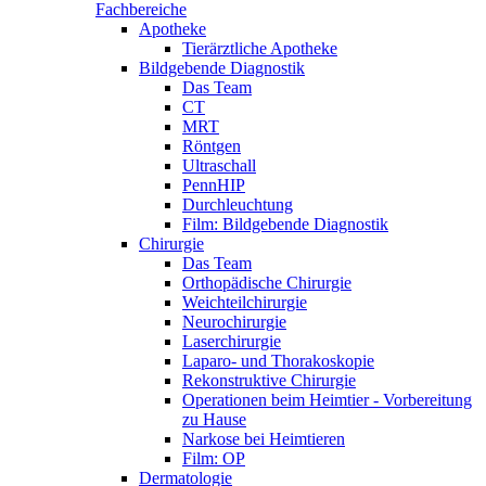
Fachbereiche
Apotheke
Tierärztliche Apotheke
Bildgebende Diagnostik
Das Team
CT
MRT
Röntgen
Ultraschall
PennHIP
Durchleuchtung
Film: Bildgebende Diagnostik
Chirurgie
Das Team
Orthopädische Chirurgie
Weichteilchirurgie
Neurochirurgie
Laserchirurgie
Laparo- und Thorakoskopie
Rekonstruktive Chirurgie
Operationen beim Heimtier - Vorbereitung
zu Hause
Narkose bei Heimtieren
Film: OP
Dermatologie