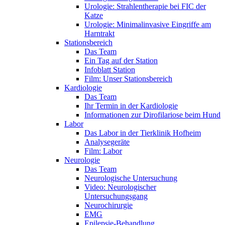
Urologie: Strahlentherapie bei FIC der
Katze
Urologie: Minimalinvasive Eingriffe am
Harntrakt
Stationsbereich
Das Team
Ein Tag auf der Station
Infoblatt Station
Film: Unser Stationsbereich
Kardiologie
Das Team
Ihr Termin in der Kardiologie
Informationen zur Dirofilariose beim Hund
Labor
Das Labor in der Tierklinik Hofheim
Analysegeräte
Film: Labor
Neurologie
Das Team
Neurologische Untersuchung
Video: Neurologischer
Untersuchungsgang
Neurochirurgie
EMG
Epilepsie-Behandlung