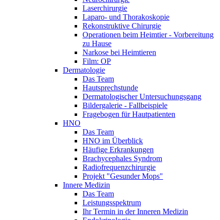
Laserchirurgie
Laparo- und Thorakoskopie
Rekonstruktive Chirurgie
Operationen beim Heimtier - Vorbereitung
zu Hause
Narkose bei Heimtieren
Film: OP
Dermatologie
Das Team
Hautsprechstunde
Dermatologischer Untersuchungsgang
Bildergalerie - Fallbeispiele
Fragebogen für Hautpatienten
HNO
Das Team
HNO im Überblick
Häufige Erkrankungen
Brachycephales Syndrom
Radiofrequenzchirurgie
Projekt "Gesunder Mops"
Innere Medizin
Das Team
Leistungsspektrum
Ihr Termin in der Inneren Medizin