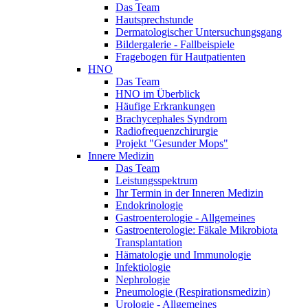
Das Team
Hautsprechstunde
Dermatologischer Untersuchungsgang
Bildergalerie - Fallbeispiele
Fragebogen für Hautpatienten
HNO
Das Team
HNO im Überblick
Häufige Erkrankungen
Brachycephales Syndrom
Radiofrequenzchirurgie
Projekt "Gesunder Mops"
Innere Medizin
Das Team
Leistungsspektrum
Ihr Termin in der Inneren Medizin
Endokrinologie
Gastroenterologie - Allgemeines
Gastroenterologie: Fäkale Mikrobiota
Transplantation
Hämatologie und Immunologie
Infektiologie
Nephrologie
Pneumologie (Respirationsmedizin)
Urologie - Allgemeines