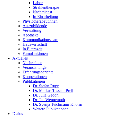
Labor
Strahlentherapie
Nachtdienst
In Einarbeitung
Physiotherapeutinnen
Auszubildende
Verwaltung
Apotheke
Kommunikationsteam
Hauswirtschaft
In Elternzeit
Famulant:innen
Aktuelles
Nachrichten
Veranstaltungen
Erfahrungsberichte
Kooperationen
Publikationen
Dr. Stefan Rupp
Dr. Markus Tassani-Prell
Dr. Julia Gedon
Dr. Jan Wennemuth
Dr. Svenja Teichmann-Knorrn
Weitere Publikationen
Dialog