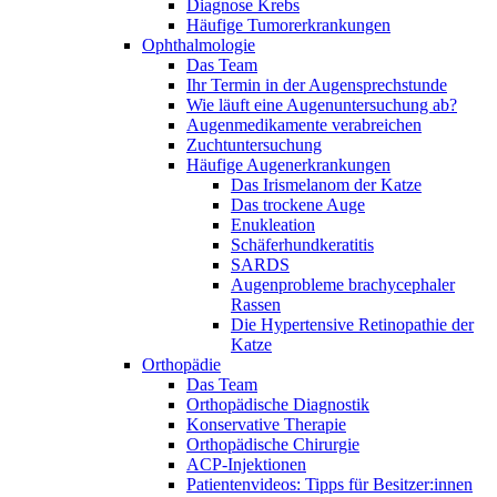
Diagnose Krebs
Häufige Tumorerkrankungen
Ophthalmologie
Das Team
Ihr Termin in der Augensprechstunde
Wie läuft eine Augenuntersuchung ab?
Augenmedikamente verabreichen
Zuchtuntersuchung
Häufige Augenerkrankungen
Das Irismelanom der Katze
Das trockene Auge
Enukleation
Schäferhundkeratitis
SARDS
Augenprobleme brachycephaler
Rassen
Die Hypertensive Retinopathie der
Katze
Orthopädie
Das Team
Orthopädische Diagnostik
Konservative Therapie
Orthopädische Chirurgie
ACP-Injektionen
Patientenvideos: Tipps für Besitzer:innen