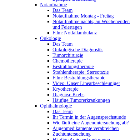
Notaufnahme
Das Team
Notaufnahme Montag - Freitag
Notaufnahme nachts, an Wochenenden
und Feiertagen
Film: Notfallambulanz
Onkologie
Das Team
Onkologische Diagnostik
Tumorchirurgie
Chemotherapie
Bestrahlungstherapie
Strahlentherapie: Stereotaxie
Film: Bestrahlungstherapie
Video: Unser Linearbeschleuniger
Kryotherapie
Diagnose Krebs
Häufige Tumorerkrankungen
Ophthalmologie
Das Team
Ihr Termin in der Augensprechstunde
Wie läuft eine Augenuntersuchung ab?
Augenmedikamente verabreichen
Zuchtuntersuchung
Häufige Augenerkrankungen