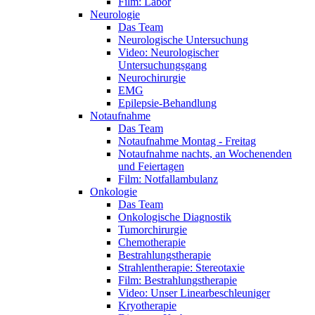
Film: Labor
Neurologie
Das Team
Neurologische Untersuchung
Video: Neurologischer
Untersuchungsgang
Neurochirurgie
EMG
Epilepsie-Behandlung
Notaufnahme
Das Team
Notaufnahme Montag - Freitag
Notaufnahme nachts, an Wochenenden
und Feiertagen
Film: Notfallambulanz
Onkologie
Das Team
Onkologische Diagnostik
Tumorchirurgie
Chemotherapie
Bestrahlungstherapie
Strahlentherapie: Stereotaxie
Film: Bestrahlungstherapie
Video: Unser Linearbeschleuniger
Kryotherapie