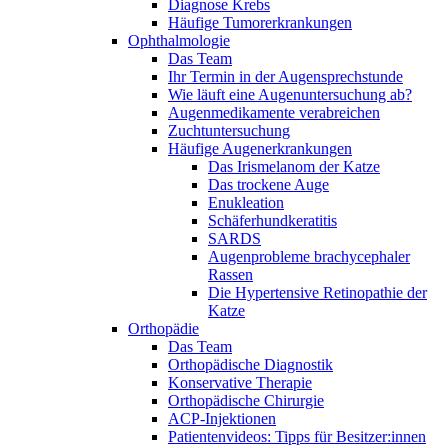
Diagnose Krebs
Häufige Tumorerkrankungen
Ophthalmologie
Das Team
Ihr Termin in der Augensprechstunde
Wie läuft eine Augenuntersuchung ab?
Augenmedikamente verabreichen
Zuchtuntersuchung
Häufige Augenerkrankungen
Das Irismelanom der Katze
Das trockene Auge
Enukleation
Schäferhundkeratitis
SARDS
Augenprobleme brachycephaler
Rassen
Die Hypertensive Retinopathie der
Katze
Orthopädie
Das Team
Orthopädische Diagnostik
Konservative Therapie
Orthopädische Chirurgie
ACP-Injektionen
Patientenvideos: Tipps für Besitzer:innen