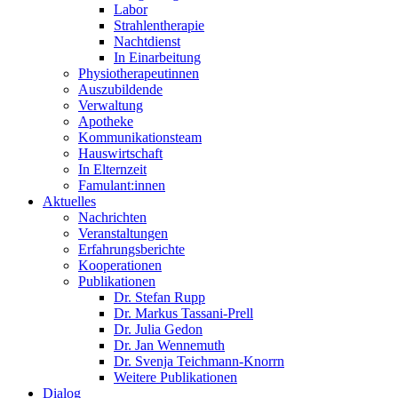
Labor
Strahlentherapie
Nachtdienst
In Einarbeitung
Physiotherapeutinnen
Auszubildende
Verwaltung
Apotheke
Kommunikationsteam
Hauswirtschaft
In Elternzeit
Famulant:innen
Aktuelles
Nachrichten
Veranstaltungen
Erfahrungsberichte
Kooperationen
Publikationen
Dr. Stefan Rupp
Dr. Markus Tassani-Prell
Dr. Julia Gedon
Dr. Jan Wennemuth
Dr. Svenja Teichmann-Knorrn
Weitere Publikationen
Dialog