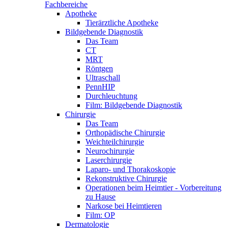
Fachbereiche
Apotheke
Tierärztliche Apotheke
Bildgebende Diagnostik
Das Team
CT
MRT
Röntgen
Ultraschall
PennHIP
Durchleuchtung
Film: Bildgebende Diagnostik
Chirurgie
Das Team
Orthopädische Chirurgie
Weichteilchirurgie
Neurochirurgie
Laserchirurgie
Laparo- und Thorakoskopie
Rekonstruktive Chirurgie
Operationen beim Heimtier - Vorbereitung
zu Hause
Narkose bei Heimtieren
Film: OP
Dermatologie