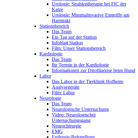
Urologie: Strahlentherapie bei FIC der
Katze
Urologie: Minimalinvasive Eingriffe am
Harntrakt
Stationsbereich
Das Team
Ein Tag auf der Station
Infoblatt Station
Film: Unser Stationsbereich
Kardiologie
Das Team
Ihr Termin in der Kardiologie
Informationen zur Dirofilariose beim Hund
Labor
Das Labor in der Tierklinik Hofheim
Analysegeräte
Film: Labor
Neurologie
Das Team
Neurologische Untersuchung
Video: Neurologischer
Untersuchungsgang
Neurochirurgie
EMG
Epilepsie-Behandlung