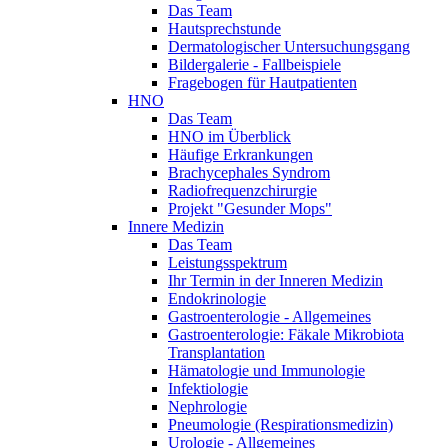
Das Team
Hautsprechstunde
Dermatologischer Untersuchungsgang
Bildergalerie - Fallbeispiele
Fragebogen für Hautpatienten
HNO
Das Team
HNO im Überblick
Häufige Erkrankungen
Brachycephales Syndrom
Radiofrequenzchirurgie
Projekt "Gesunder Mops"
Innere Medizin
Das Team
Leistungsspektrum
Ihr Termin in der Inneren Medizin
Endokrinologie
Gastroenterologie - Allgemeines
Gastroenterologie: Fäkale Mikrobiota
Transplantation
Hämatologie und Immunologie
Infektiologie
Nephrologie
Pneumologie (Respirationsmedizin)
Urologie - Allgemeines