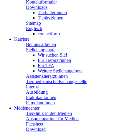
Kontaktformular
Downloads
Tierhalter:innen
Tierärzt:innen
Sitemap
Englisch
contactform
Karriere
Bei uns arbeiten
Stellenangebote
Wir suchen Sie!
Für Tierärzt/innen
Für TFA
Weitere Stellenangebote
Assistenztierärzt:innen
Tiermedizinische Fachangestellte
Interns
Ausbildung
Praktikant:innen
Famulant:innen
Mediencenter
Tierklinik in den Medien
Ansprechpartner für Medien
Factsheet
Download