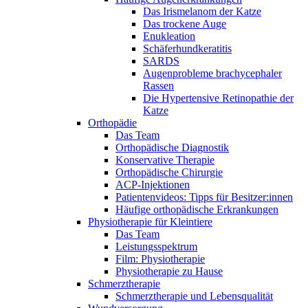
Das Irismelanom der Katze
Das trockene Auge
Enukleation
Schäferhundkeratitis
SARDS
Augenprobleme brachycephaler
Rassen
Die Hypertensive Retinopathie der
Katze
Orthopädie
Das Team
Orthopädische Diagnostik
Konservative Therapie
Orthopädische Chirurgie
ACP-Injektionen
Patientenvideos: Tipps für Besitzer:innen
Häufige orthopädische Erkrankungen
Physiotherapie für Kleintiere
Das Team
Leistungsspektrum
Film: Physiotherapie
Physiotherapie zu Hause
Schmerztherapie
Schmerztherapie und Lebensqualität