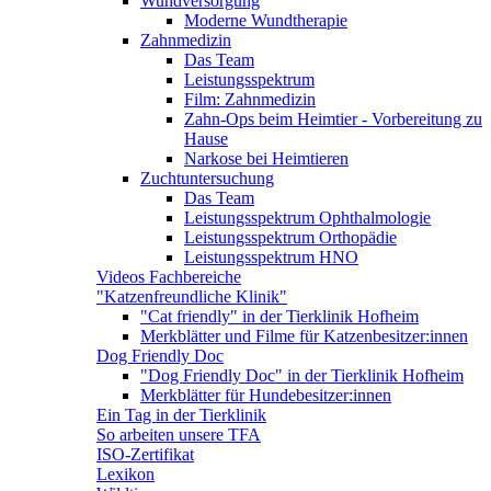
Wundversorgung
Moderne Wundtherapie
Zahnmedizin
Das Team
Leistungsspektrum
Film: Zahnmedizin
Zahn-Ops beim Heimtier - Vorbereitung zu
Hause
Narkose bei Heimtieren
Zuchtuntersuchung
Das Team
Leistungsspektrum Ophthalmologie
Leistungsspektrum Orthopädie
Leistungsspektrum HNO
Videos Fachbereiche
"Katzenfreundliche Klinik"
"Cat friendly" in der Tierklinik Hofheim
Merkblätter und Filme für Katzenbesitzer:innen
Dog Friendly Doc
"Dog Friendly Doc" in der Tierklinik Hofheim
Merkblätter für Hundebesitzer:innen
Ein Tag in der Tierklinik
So arbeiten unsere TFA
ISO-Zertifikat
Lexikon