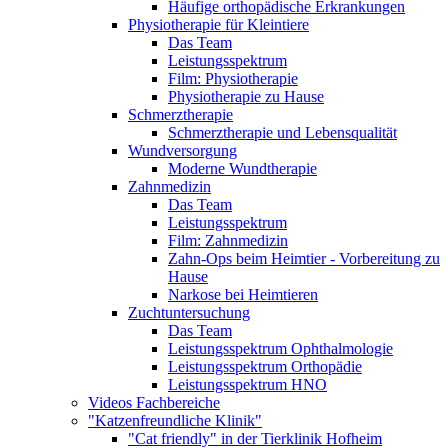
Häufige orthopädische Erkrankungen
Physiotherapie für Kleintiere
Das Team
Leistungsspektrum
Film: Physiotherapie
Physiotherapie zu Hause
Schmerztherapie
Schmerztherapie und Lebensqualität
Wundversorgung
Moderne Wundtherapie
Zahnmedizin
Das Team
Leistungsspektrum
Film: Zahnmedizin
Zahn-Ops beim Heimtier - Vorbereitung zu
Hause
Narkose bei Heimtieren
Zuchtuntersuchung
Das Team
Leistungsspektrum Ophthalmologie
Leistungsspektrum Orthopädie
Leistungsspektrum HNO
Videos Fachbereiche
"Katzenfreundliche Klinik"
"Cat friendly" in der Tierklinik Hofheim