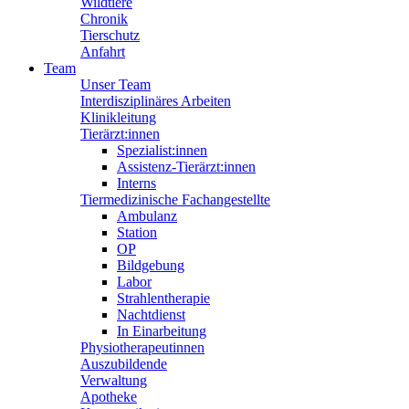
Wildtiere
Chronik
Tierschutz
Anfahrt
Team
Unser Team
Interdisziplinäres Arbeiten
Klinikleitung
Tierärzt:innen
Spezialist:innen
Assistenz-Tierärzt:innen
Interns
Tiermedizinische Fachangestellte
Ambulanz
Station
OP
Bildgebung
Labor
Strahlentherapie
Nachtdienst
In Einarbeitung
Physiotherapeutinnen
Auszubildende
Verwaltung
Apotheke