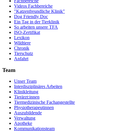
Fachbereiche
Videos Fachbereiche
"Katzenfreundliche Klinik"
Dog Friendly Doc
Ein Tag in der Tierklinik
So arbeiten unsere TFA
ISO-Zertifikat
Lexikon
Wildtiere
Chronik
Tierschutz
Anfahrt
Team
Unser Team
Interdisziplinäres Arbeiten
Klinikleitung
Tierärzt:innen
Tiermedizinische Fachangestellte
Physiotherapeutinnen
Auszubildende
Verwaltung
Apotheke
Kommunikationsteam