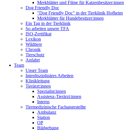
Merkblätter und Filme für Katzenbesitzer:innen
Dog Friendly Doc
"Dog Friendly Doc" in der Tierklinik Hofheim
Merkblätter für Hundebesitzer:innen
Ein Tag in der Tierklinik
So arbeiten unsere TFA
ISO-Zertifikat
Lexikon
Wildtiere
Chronik
Tierschutz
Anfahrt
Team
Unser Team
Interdisziplinäres Arbeiten
Klinikleitung
Tierärzt:innen
Spezialist:innen
Assistenz-Tierärzt:innen
Interns
Tiermedizinische Fachangestellte
Ambulanz
Station
OP
Bildgebung