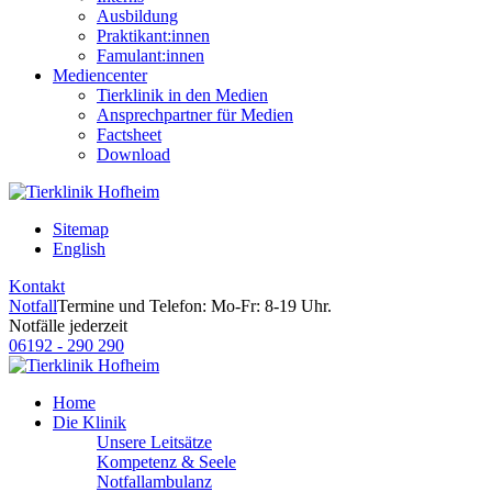
Ausbildung
Praktikant:innen
Famulant:innen
Mediencenter
Tierklinik in den Medien
Ansprechpartner für Medien
Factsheet
Download
Sitemap
English
Kontakt
Notfall
Termine und Telefon: Mo-Fr: 8-19 Uhr.
Notfälle jederzeit
06192 - 290 290
Home
Die Klinik
Unsere Leitsätze
Kompetenz & Seele
Notfallambulanz