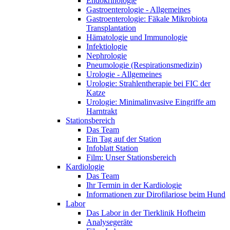
Endokrinologie
Gastroenterologie - Allgemeines
Gastroenterologie: Fäkale Mikrobiota
Transplantation
Hämatologie und Immunologie
Infektiologie
Nephrologie
Pneumologie (Respirationsmedizin)
Urologie - Allgemeines
Urologie: Strahlentherapie bei FIC der
Katze
Urologie: Minimalinvasive Eingriffe am
Harntrakt
Stationsbereich
Das Team
Ein Tag auf der Station
Infoblatt Station
Film: Unser Stationsbereich
Kardiologie
Das Team
Ihr Termin in der Kardiologie
Informationen zur Dirofilariose beim Hund
Labor
Das Labor in der Tierklinik Hofheim
Analysegeräte