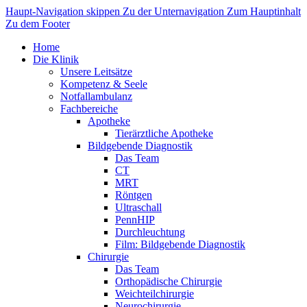
Haupt-Navigation skippen
Zu der Unternavigation
Zum Hauptinhalt
Zu dem Footer
Home
Die Klinik
Unsere Leitsätze
Kompetenz & Seele
Notfallambulanz
Fachbereiche
Apotheke
Tierärztliche Apotheke
Bildgebende Diagnostik
Das Team
CT
MRT
Röntgen
Ultraschall
PennHIP
Durchleuchtung
Film: Bildgebende Diagnostik
Chirurgie
Das Team
Orthopädische Chirurgie
Weichteilchirurgie
Neurochirurgie