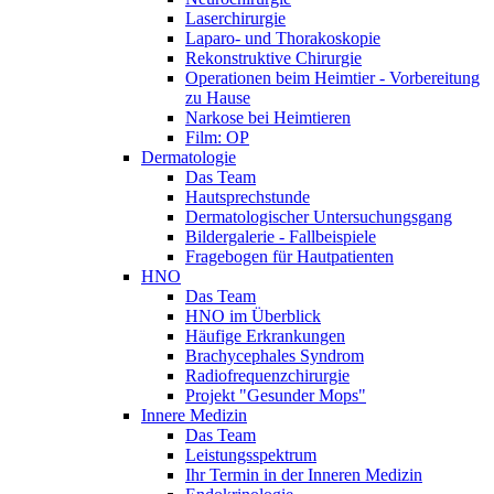
Laserchirurgie
Laparo- und Thorakoskopie
Rekonstruktive Chirurgie
Operationen beim Heimtier - Vorbereitung
zu Hause
Narkose bei Heimtieren
Film: OP
Dermatologie
Das Team
Hautsprechstunde
Dermatologischer Untersuchungsgang
Bildergalerie - Fallbeispiele
Fragebogen für Hautpatienten
HNO
Das Team
HNO im Überblick
Häufige Erkrankungen
Brachycephales Syndrom
Radiofrequenzchirurgie
Projekt "Gesunder Mops"
Innere Medizin
Das Team
Leistungsspektrum
Ihr Termin in der Inneren Medizin