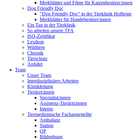
Merkblätter und Filme für Katzenbesitzer:innen
Dog Friendly Doc
"Dog Friendly Doc" in der Tierklinik Hofheim
Merkblätter für Hundebesitzer:innen
Ein Tag in der Tierklinik
So arbeiten unsere TFA
ISO-Zertifikat
Lexikon
Wildtiere
Chronik
Tierschutz
Anfahrt
Team
Unser Team
Interdisziplinäres Arbeiten
Klinikleitung
Tierärzt:innen
Spezialist:innen
Assistenz-Tierärzt:innen
Interns
Tiermedizinische Fachangestellte
Ambulanz
Station
OP
Bildgebung