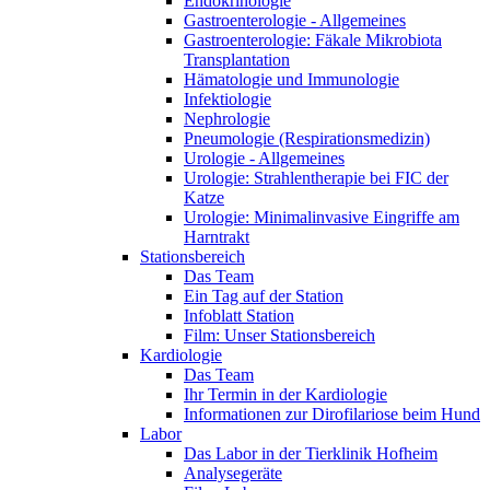
Endokrinologie
Gastroenterologie - Allgemeines
Gastroenterologie: Fäkale Mikrobiota
Transplantation
Hämatologie und Immunologie
Infektiologie
Nephrologie
Pneumologie (Respirationsmedizin)
Urologie - Allgemeines
Urologie: Strahlentherapie bei FIC der
Katze
Urologie: Minimalinvasive Eingriffe am
Harntrakt
Stationsbereich
Das Team
Ein Tag auf der Station
Infoblatt Station
Film: Unser Stationsbereich
Kardiologie
Das Team
Ihr Termin in der Kardiologie
Informationen zur Dirofilariose beim Hund
Labor
Das Labor in der Tierklinik Hofheim
Analysegeräte