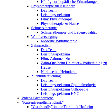
Häufige orthopädische Erkrankungen
Physiotherapie für Kleintiere
Das Team
Leistungsspektrum
Film: Physiotherapie
Physiotherapie zu Hause
Schmerztherapie
Schmerztherapie und Lebensqualität
Wundversorgung
Moderne Wundtherapie
Zahnmedizin
Das Team
Leistungsspektrum
Film: Zahnmedizin
Zahn-Ops beim Heimtier - Vorbereitung zu
Hause
Narkose bei Heimtieren
Zuchtuntersuchung
Das Team
Leistungsspektrum Ophthalmologie
Leistungsspektrum Orthopädie
Leistungsspektrum HNO
Videos Fachbereiche
"Katzenfreundliche Klinik"
"Cat friendly" in der Tierklinik Hofheim