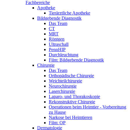
Fachbereiche
Apotheke
Tierärztliche Apotheke
Bildgebende Diagnostik
Das Team
CT
MRT
Röntgen
Ultraschall
PennHIP
Durchleuchtung
Film: Bildgebende Diagnostik
Chirurgie
Das Team
Orthopädische Chirurgie
Weichteilchirurgie
Neurochirurgie
Laserchirurgie
Laparo- und Thorakoskopie
Rekonstruktive Chirurgie
Operationen beim Heimtier - Vorbereitung
zu Hause
Narkose bei Heimtieren
Film: OP
Dermatologie