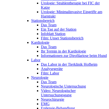
Urologie: Strahlentherapie bei FIC der
Katze
Urologie: Minimalinvasive Eingriffe am
Harntrakt
Stationsbereich
Das Team
Ein Tag auf der Station
Infoblatt Station
Film: Unser Stationsbereich
Kardiologie
Das Team
Ihr Termin in der Kardiologie
Informationen zur Dirofilariose beim Hund
Labor
Das Labor in der Tierklinik Hofheim
Analysegeräte
Film: Labor
Neurologie
Das Team
Neurologische Untersuchung
Video: Neurologischer
Untersuchungsgang
Neurochirurgie
EMG
Epilepsie-Behandlung