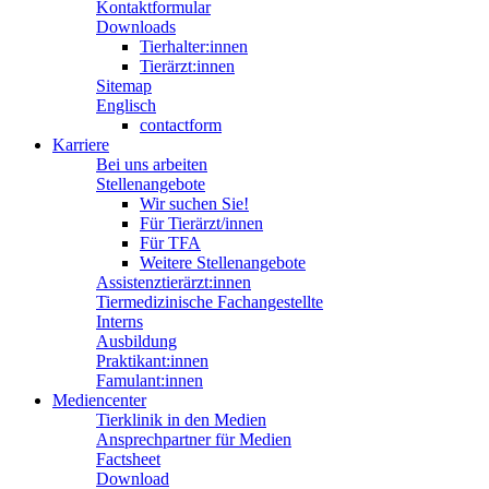
Kontaktformular
Downloads
Tierhalter:innen
Tierärzt:innen
Sitemap
Englisch
contactform
Karriere
Bei uns arbeiten
Stellenangebote
Wir suchen Sie!
Für Tierärzt/innen
Für TFA
Weitere Stellenangebote
Assistenztierärzt:innen
Tiermedizinische Fachangestellte
Interns
Ausbildung
Praktikant:innen
Famulant:innen
Mediencenter
Tierklinik in den Medien
Ansprechpartner für Medien
Factsheet
Download