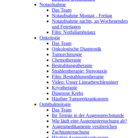
Notaufnahme
Das Team
Notaufnahme Montag - Freitag
Notaufnahme nachts, an Wochenenden
und Feiertagen
Film: Notfallambulanz
Onkologie
Das Team
Onkologische Diagnostik
Tumorchirurgie
Chemotherapie
Bestrahlungstherapie
Strahlentherapie: Stereotaxie
Film: Bestrahlungstherapie
Video: Unser Linearbeschleuniger
Kryotherapie
Diagnose Krebs
Häufige Tumorerkrankungen
Ophthalmologie
Das Team
Ihr Termin in der Augensprechstunde
Wie läuft eine Augenuntersuchung ab?
Augenmedikamente verabreichen
Zuchtuntersuchung
Häufige Augenerkrankungen