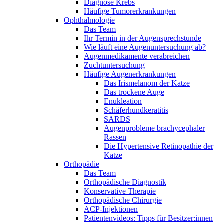
Diagnose Krebs
Häufige Tumorerkrankungen
Ophthalmologie
Das Team
Ihr Termin in der Augensprechstunde
Wie läuft eine Augenuntersuchung ab?
Augenmedikamente verabreichen
Zuchtuntersuchung
Häufige Augenerkrankungen
Das Irismelanom der Katze
Das trockene Auge
Enukleation
Schäferhundkeratitis
SARDS
Augenprobleme brachycephaler
Rassen
Die Hypertensive Retinopathie der
Katze
Orthopädie
Das Team
Orthopädische Diagnostik
Konservative Therapie
Orthopädische Chirurgie
ACP-Injektionen
Patientenvideos: Tipps für Besitzer:innen