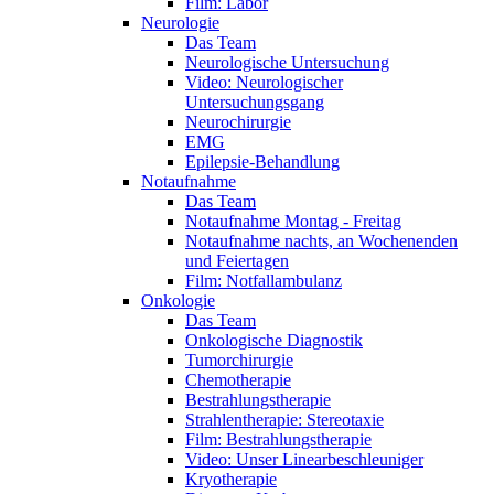
Film: Labor
Neurologie
Das Team
Neurologische Untersuchung
Video: Neurologischer
Untersuchungsgang
Neurochirurgie
EMG
Epilepsie-Behandlung
Notaufnahme
Das Team
Notaufnahme Montag - Freitag
Notaufnahme nachts, an Wochenenden
und Feiertagen
Film: Notfallambulanz
Onkologie
Das Team
Onkologische Diagnostik
Tumorchirurgie
Chemotherapie
Bestrahlungstherapie
Strahlentherapie: Stereotaxie
Film: Bestrahlungstherapie
Video: Unser Linearbeschleuniger
Kryotherapie