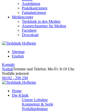
Ausbildung
Praktikant:innen
Famulant:innen
Mediencenter
Tierklinik in den Medien
Ansprechpartner für Medien
Factsheet
Download
Sitemap
English
Kontakt
Notfall
Termine und Telefon: Mo-Fr: 8-19 Uhr.
Notfälle jederzeit
06192 - 290 290
Home
Die Klinik
Unsere Leitsätze
Kompetenz & Seele
Notfallambulanz