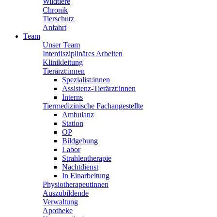
Wildtiere
Chronik
Tierschutz
Anfahrt
Team
Unser Team
Interdisziplinäres Arbeiten
Klinikleitung
Tierärzt:innen
Spezialist:innen
Assistenz-Tierärzt:innen
Interns
Tiermedizinische Fachangestellte
Ambulanz
Station
OP
Bildgebung
Labor
Strahlentherapie
Nachtdienst
In Einarbeitung
Physiotherapeutinnen
Auszubildende
Verwaltung
Apotheke