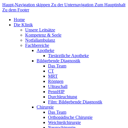
Haupt-Navigation skippen
Zu der Unternavigation
Zum Hauptinhalt
Zu dem Footer
Home
Die Klinik
Unsere Leitsätze
Kompetenz & Seele
Notfallambulanz
Fachbereiche
Apotheke
Tierärztliche Apotheke
Bildgebende Diagnostik
Das Team
CT
MRT
Röntgen
Ultraschall
PennHIP
Durchleuchtung
Film: Bildgebende Diagnostik
Chirurgie
Das Team
Orthopädische Chirurgie
Weichteilchirurgie
Neurochirurgie