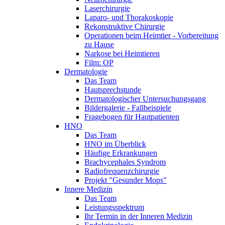
Laserchirurgie
Laparo- und Thorakoskopie
Rekonstruktive Chirurgie
Operationen beim Heimtier - Vorbereitung
zu Hause
Narkose bei Heimtieren
Film: OP
Dermatologie
Das Team
Hautsprechstunde
Dermatologischer Untersuchungsgang
Bildergalerie - Fallbeispiele
Fragebogen für Hautpatienten
HNO
Das Team
HNO im Überblick
Häufige Erkrankungen
Brachycephales Syndrom
Radiofrequenzchirurgie
Projekt "Gesunder Mops"
Innere Medizin
Das Team
Leistungsspektrum
Ihr Termin in der Inneren Medizin