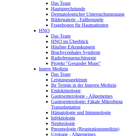
Das Team
Hautsprechstunde
Dermatologischer Untersuchungsgang
Bildergalerie - Fallbeispiele
Fragebogen für Hautpatienten
HNO
Das Team
HNO im Überblick
Häufige Erkrankungen
Brachycephales Syndrom
Radiofrequenzchirurgie
Projekt "Gesunder Mops"
Innere Medizin
Das Team
Leistungsspektrum
Ihr Termin in der Inneren Medizin
Endokrinologie
Gastroenterologie - Allgemeines
Gastroenterologie: Fäkale Mikrobiota
Transplantation
Hämatologie und Immunologie
Infektiologie
Nephrologie
Pneumologie (Respirationsmedizin)
Urologie - Allgemeines