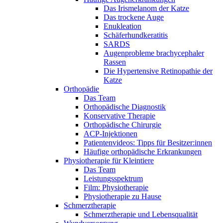
Das Irismelanom der Katze
Das trockene Auge
Enukleation
Schäferhundkeratitis
SARDS
Augenprobleme brachycephaler
Rassen
Die Hypertensive Retinopathie der
Katze
Orthopädie
Das Team
Orthopädische Diagnostik
Konservative Therapie
Orthopädische Chirurgie
ACP-Injektionen
Patientenvideos: Tipps für Besitzer:innen
Häufige orthopädische Erkrankungen
Physiotherapie für Kleintiere
Das Team
Leistungsspektrum
Film: Physiotherapie
Physiotherapie zu Hause
Schmerztherapie
Schmerztherapie und Lebensqualität