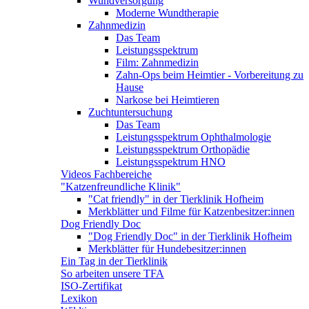
Wundversorgung
Moderne Wundtherapie
Zahnmedizin
Das Team
Leistungsspektrum
Film: Zahnmedizin
Zahn-Ops beim Heimtier - Vorbereitung zu
Hause
Narkose bei Heimtieren
Zuchtuntersuchung
Das Team
Leistungsspektrum Ophthalmologie
Leistungsspektrum Orthopädie
Leistungsspektrum HNO
Videos Fachbereiche
"Katzenfreundliche Klinik"
"Cat friendly" in der Tierklinik Hofheim
Merkblätter und Filme für Katzenbesitzer:innen
Dog Friendly Doc
"Dog Friendly Doc" in der Tierklinik Hofheim
Merkblätter für Hundebesitzer:innen
Ein Tag in der Tierklinik
So arbeiten unsere TFA
ISO-Zertifikat
Lexikon