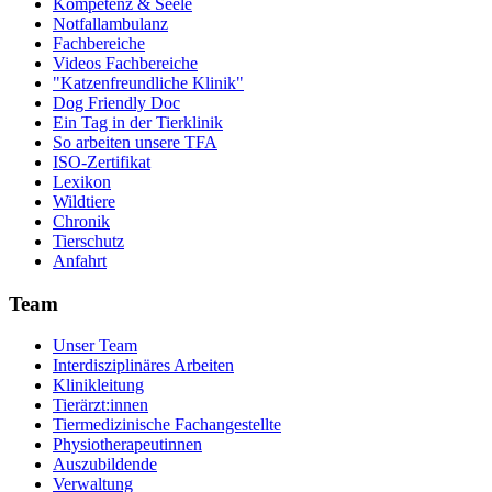
Kompetenz & Seele
Notfallambulanz
Fachbereiche
Videos Fachbereiche
"Katzenfreundliche Klinik"
Dog Friendly Doc
Ein Tag in der Tierklinik
So arbeiten unsere TFA
ISO-Zertifikat
Lexikon
Wildtiere
Chronik
Tierschutz
Anfahrt
Team
Unser Team
Interdisziplinäres Arbeiten
Klinikleitung
Tierärzt:innen
Tiermedizinische Fachangestellte
Physiotherapeutinnen
Auszubildende
Verwaltung