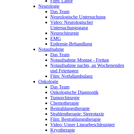
Film: Labor
Neurologie
Das Team
Neurologische Untersuchung
Video: Neurologischer
Untersuchungsgang
Neurochirurgie
EMG
Epilepsie-Behandlung
Notaufnahme
Das Team
Notaufnahme Montag - Freitag
Notaufnahme nachts, an Wochenenden
und Feiertagen
Film: Notfallambulanz
Onkologie
Das Team
Onkologische Diagnostik
Tumorchirurgie
Chemotherapie
Bestrahlungstherapie
Strahlentherapie: Stereotaxie
Film: Bestrahlungstherapie
Video: Unser Linearbeschleuniger
Kryotherapie