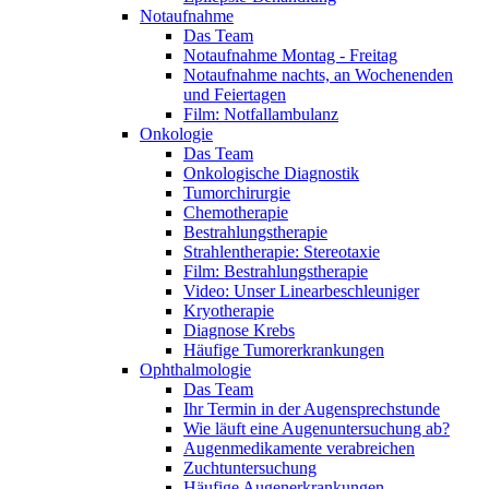
Notaufnahme
Das Team
Notaufnahme Montag - Freitag
Notaufnahme nachts, an Wochenenden
und Feiertagen
Film: Notfallambulanz
Onkologie
Das Team
Onkologische Diagnostik
Tumorchirurgie
Chemotherapie
Bestrahlungstherapie
Strahlentherapie: Stereotaxie
Film: Bestrahlungstherapie
Video: Unser Linearbeschleuniger
Kryotherapie
Diagnose Krebs
Häufige Tumorerkrankungen
Ophthalmologie
Das Team
Ihr Termin in der Augensprechstunde
Wie läuft eine Augenuntersuchung ab?
Augenmedikamente verabreichen
Zuchtuntersuchung
Häufige Augenerkrankungen