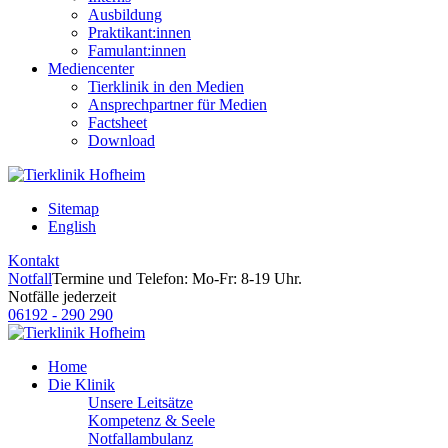
Ausbildung
Praktikant:innen
Famulant:innen
Mediencenter
Tierklinik in den Medien
Ansprechpartner für Medien
Factsheet
Download
Sitemap
English
Kontakt
Notfall
Termine und Telefon: Mo-Fr: 8-19 Uhr.
Notfälle jederzeit
06192 - 290 290
Home
Die Klinik
Unsere Leitsätze
Kompetenz & Seele
Notfallambulanz