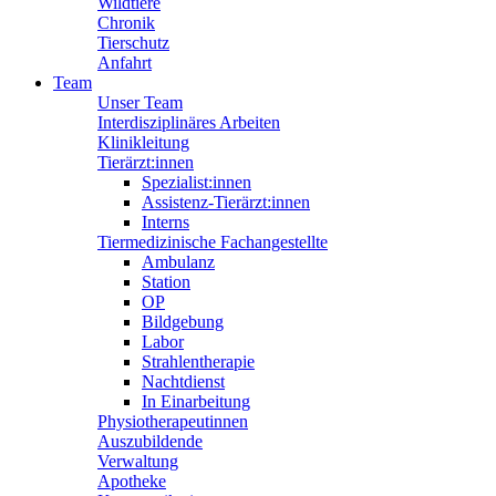
Wildtiere
Chronik
Tierschutz
Anfahrt
Team
Unser Team
Interdisziplinäres Arbeiten
Klinikleitung
Tierärzt:innen
Spezialist:innen
Assistenz-Tierärzt:innen
Interns
Tiermedizinische Fachangestellte
Ambulanz
Station
OP
Bildgebung
Labor
Strahlentherapie
Nachtdienst
In Einarbeitung
Physiotherapeutinnen
Auszubildende
Verwaltung
Apotheke