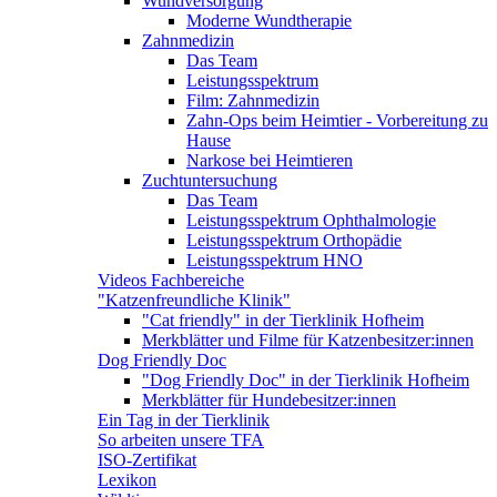
Wundversorgung
Moderne Wundtherapie
Zahnmedizin
Das Team
Leistungsspektrum
Film: Zahnmedizin
Zahn-Ops beim Heimtier - Vorbereitung zu
Hause
Narkose bei Heimtieren
Zuchtuntersuchung
Das Team
Leistungsspektrum Ophthalmologie
Leistungsspektrum Orthopädie
Leistungsspektrum HNO
Videos Fachbereiche
"Katzenfreundliche Klinik"
"Cat friendly" in der Tierklinik Hofheim
Merkblätter und Filme für Katzenbesitzer:innen
Dog Friendly Doc
"Dog Friendly Doc" in der Tierklinik Hofheim
Merkblätter für Hundebesitzer:innen
Ein Tag in der Tierklinik
So arbeiten unsere TFA
ISO-Zertifikat
Lexikon