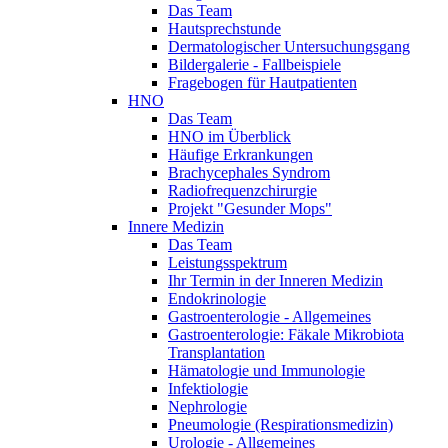
Das Team
Hautsprechstunde
Dermatologischer Untersuchungsgang
Bildergalerie - Fallbeispiele
Fragebogen für Hautpatienten
HNO
Das Team
HNO im Überblick
Häufige Erkrankungen
Brachycephales Syndrom
Radiofrequenzchirurgie
Projekt "Gesunder Mops"
Innere Medizin
Das Team
Leistungsspektrum
Ihr Termin in der Inneren Medizin
Endokrinologie
Gastroenterologie - Allgemeines
Gastroenterologie: Fäkale Mikrobiota
Transplantation
Hämatologie und Immunologie
Infektiologie
Nephrologie
Pneumologie (Respirationsmedizin)
Urologie - Allgemeines