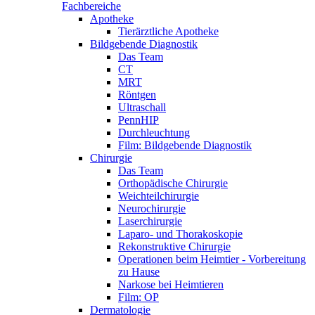
Fachbereiche
Apotheke
Tierärztliche Apotheke
Bildgebende Diagnostik
Das Team
CT
MRT
Röntgen
Ultraschall
PennHIP
Durchleuchtung
Film: Bildgebende Diagnostik
Chirurgie
Das Team
Orthopädische Chirurgie
Weichteilchirurgie
Neurochirurgie
Laserchirurgie
Laparo- und Thorakoskopie
Rekonstruktive Chirurgie
Operationen beim Heimtier - Vorbereitung
zu Hause
Narkose bei Heimtieren
Film: OP
Dermatologie