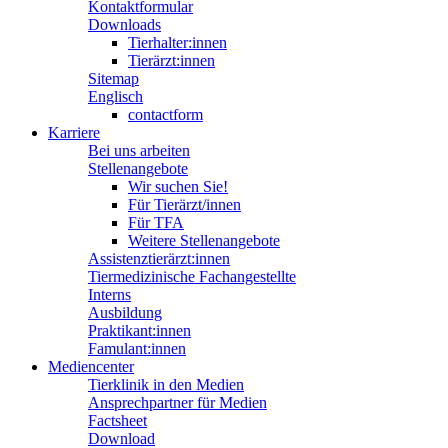
Kontaktformular
Downloads
Tierhalter:innen
Tierärzt:innen
Sitemap
Englisch
contactform
Karriere
Bei uns arbeiten
Stellenangebote
Wir suchen Sie!
Für Tierärzt/innen
Für TFA
Weitere Stellenangebote
Assistenztierärzt:innen
Tiermedizinische Fachangestellte
Interns
Ausbildung
Praktikant:innen
Famulant:innen
Mediencenter
Tierklinik in den Medien
Ansprechpartner für Medien
Factsheet
Download