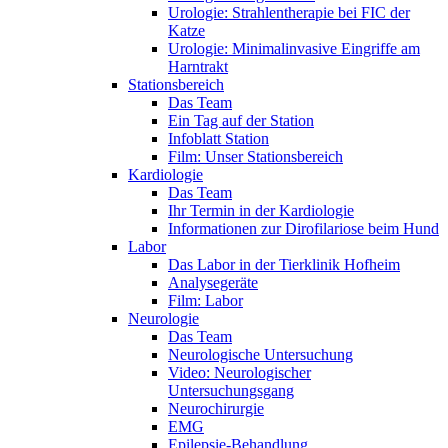
Urologie: Strahlentherapie bei FIC der
Katze
Urologie: Minimalinvasive Eingriffe am
Harntrakt
Stationsbereich
Das Team
Ein Tag auf der Station
Infoblatt Station
Film: Unser Stationsbereich
Kardiologie
Das Team
Ihr Termin in der Kardiologie
Informationen zur Dirofilariose beim Hund
Labor
Das Labor in der Tierklinik Hofheim
Analysegeräte
Film: Labor
Neurologie
Das Team
Neurologische Untersuchung
Video: Neurologischer
Untersuchungsgang
Neurochirurgie
EMG
Epilepsie-Behandlung