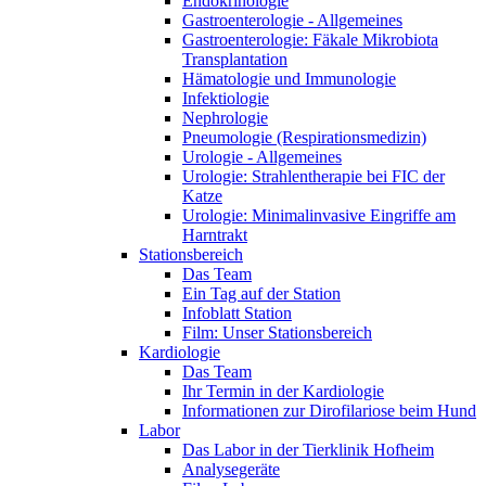
Endokrinologie
Gastroenterologie - Allgemeines
Gastroenterologie: Fäkale Mikrobiota
Transplantation
Hämatologie und Immunologie
Infektiologie
Nephrologie
Pneumologie (Respirationsmedizin)
Urologie - Allgemeines
Urologie: Strahlentherapie bei FIC der
Katze
Urologie: Minimalinvasive Eingriffe am
Harntrakt
Stationsbereich
Das Team
Ein Tag auf der Station
Infoblatt Station
Film: Unser Stationsbereich
Kardiologie
Das Team
Ihr Termin in der Kardiologie
Informationen zur Dirofilariose beim Hund
Labor
Das Labor in der Tierklinik Hofheim
Analysegeräte