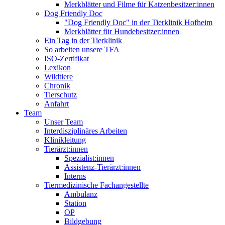
Merkblätter und Filme für Katzenbesitzer:innen
Dog Friendly Doc
"Dog Friendly Doc" in der Tierklinik Hofheim
Merkblätter für Hundebesitzer:innen
Ein Tag in der Tierklinik
So arbeiten unsere TFA
ISO-Zertifikat
Lexikon
Wildtiere
Chronik
Tierschutz
Anfahrt
Team
Unser Team
Interdisziplinäres Arbeiten
Klinikleitung
Tierärzt:innen
Spezialist:innen
Assistenz-Tierärzt:innen
Interns
Tiermedizinische Fachangestellte
Ambulanz
Station
OP
Bildgebung