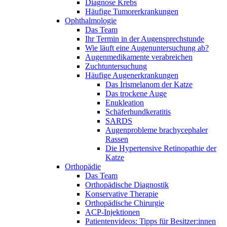
Diagnose Krebs
Häufige Tumorerkrankungen
Ophthalmologie
Das Team
Ihr Termin in der Augensprechstunde
Wie läuft eine Augenuntersuchung ab?
Augenmedikamente verabreichen
Zuchtuntersuchung
Häufige Augenerkrankungen
Das Irismelanom der Katze
Das trockene Auge
Enukleation
Schäferhundkeratitis
SARDS
Augenprobleme brachycephaler
Rassen
Die Hypertensive Retinopathie der
Katze
Orthopädie
Das Team
Orthopädische Diagnostik
Konservative Therapie
Orthopädische Chirurgie
ACP-Injektionen
Patientenvideos: Tipps für Besitzer:innen