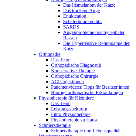
Das Irismelanom der Katze
Das trockene Auge
Enukleation
Schäferhundkeratitis
SARDS
Augenprobleme brachycephaler
Rassen
Die Hypertensive Retinopathie der
Katze
Orthopädie
Das Team
Orthopädische Diagnostik
Konservative Therapie
Orthopädische Chirurgie
ACP-Injektionen
Patientenvideos: Tipps für Besitzer:innen
Häufige orthopädische Erkrankungen
Physiotherapie für Kleintiere
Das Team
Leistungsspektrum
Film: Physiotherapie
Physiotherapie zu Hause
Schmerztherapie
Schmerztherapie und Lebensqualität