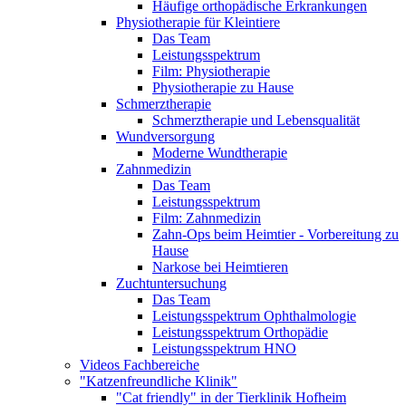
Häufige orthopädische Erkrankungen
Physiotherapie für Kleintiere
Das Team
Leistungsspektrum
Film: Physiotherapie
Physiotherapie zu Hause
Schmerztherapie
Schmerztherapie und Lebensqualität
Wundversorgung
Moderne Wundtherapie
Zahnmedizin
Das Team
Leistungsspektrum
Film: Zahnmedizin
Zahn-Ops beim Heimtier - Vorbereitung zu
Hause
Narkose bei Heimtieren
Zuchtuntersuchung
Das Team
Leistungsspektrum Ophthalmologie
Leistungsspektrum Orthopädie
Leistungsspektrum HNO
Videos Fachbereiche
"Katzenfreundliche Klinik"
"Cat friendly" in der Tierklinik Hofheim