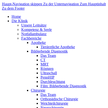
Haupt-Navigation skippen
Zu der Unternavigation
Zum Hauptinhalt
Zu dem Footer
Home
Die Klinik
Unsere Leitsätze
Kompetenz & Seele
Notfallambulanz
Fachbereiche
Apotheke
Tierärztliche Apotheke
Bildgebende Diagnostik
Das Team
CT
MRT
Röntgen
Ultraschall
PennHIP
Durchleuchtung
Film: Bildgebende Diagnostik
Chirurgie
Das Team
Orthopädische Chirurgie
Weichteilchirurgie
Neurochirurgie