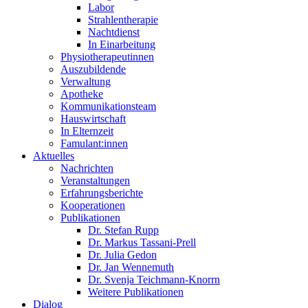
Labor
Strahlentherapie
Nachtdienst
In Einarbeitung
Physiotherapeutinnen
Auszubildende
Verwaltung
Apotheke
Kommunikationsteam
Hauswirtschaft
In Elternzeit
Famulant:innen
Aktuelles
Nachrichten
Veranstaltungen
Erfahrungsberichte
Kooperationen
Publikationen
Dr. Stefan Rupp
Dr. Markus Tassani-Prell
Dr. Julia Gedon
Dr. Jan Wennemuth
Dr. Svenja Teichmann-Knorrn
Weitere Publikationen
Dialog