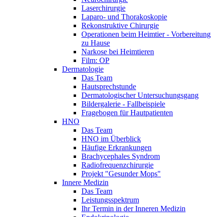
Laserchirurgie
Laparo- und Thorakoskopie
Rekonstruktive Chirurgie
Operationen beim Heimtier - Vorbereitung
zu Hause
Narkose bei Heimtieren
Film: OP
Dermatologie
Das Team
Hautsprechstunde
Dermatologischer Untersuchungsgang
Bildergalerie - Fallbeispiele
Fragebogen für Hautpatienten
HNO
Das Team
HNO im Überblick
Häufige Erkrankungen
Brachycephales Syndrom
Radiofrequenzchirurgie
Projekt "Gesunder Mops"
Innere Medizin
Das Team
Leistungsspektrum
Ihr Termin in der Inneren Medizin