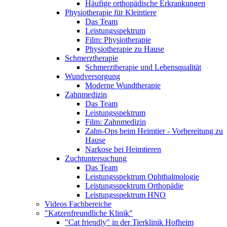
Häufige orthopädische Erkrankungen
Physiotherapie für Kleintiere
Das Team
Leistungsspektrum
Film: Physiotherapie
Physiotherapie zu Hause
Schmerztherapie
Schmerztherapie und Lebensqualität
Wundversorgung
Moderne Wundtherapie
Zahnmedizin
Das Team
Leistungsspektrum
Film: Zahnmedizin
Zahn-Ops beim Heimtier - Vorbereitung zu
Hause
Narkose bei Heimtieren
Zuchtuntersuchung
Das Team
Leistungsspektrum Ophthalmologie
Leistungsspektrum Orthopädie
Leistungsspektrum HNO
Videos Fachbereiche
"Katzenfreundliche Klinik"
"Cat friendly" in der Tierklinik Hofheim