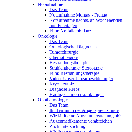
Notaufnahme
Das Team
Notaufnahme Montag - Freitag
Notaufnahme nachts, an Wochenenden
und Feiertagen
Film: Notfallambulanz
Onkologie
Das Team
Onkologische Diagnostik
Tumorchirurgie
Chemotherapie
Bestrahlungstherapie
Strahlentherapie: Stereotaxie
Film: Bestrahlungstherapie
Video: Unser Linearbeschleuniger
Kryotherapie
Diagnose Krebs
Häufige Tumorerkrankungen
Ophthalmologie
Das Team
Ihr Termin in der Augensprechstunde
Wie läuft eine Augenuntersuchung ab?
Augenmedikamente verabreichen
Zuchtuntersuchung
Häufige Augenerkrankungen