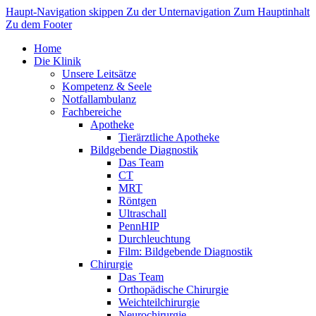
Haupt-Navigation skippen
Zu der Unternavigation
Zum Hauptinhalt
Zu dem Footer
Home
Die Klinik
Unsere Leitsätze
Kompetenz & Seele
Notfallambulanz
Fachbereiche
Apotheke
Tierärztliche Apotheke
Bildgebende Diagnostik
Das Team
CT
MRT
Röntgen
Ultraschall
PennHIP
Durchleuchtung
Film: Bildgebende Diagnostik
Chirurgie
Das Team
Orthopädische Chirurgie
Weichteilchirurgie
Neurochirurgie