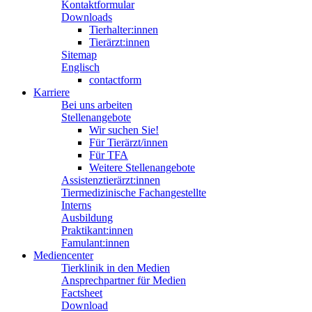
Kontaktformular
Downloads
Tierhalter:innen
Tierärzt:innen
Sitemap
Englisch
contactform
Karriere
Bei uns arbeiten
Stellenangebote
Wir suchen Sie!
Für Tierärzt/innen
Für TFA
Weitere Stellenangebote
Assistenztierärzt:innen
Tiermedizinische Fachangestellte
Interns
Ausbildung
Praktikant:innen
Famulant:innen
Mediencenter
Tierklinik in den Medien
Ansprechpartner für Medien
Factsheet
Download