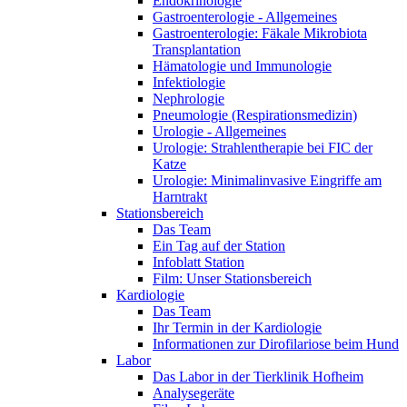
Endokrinologie
Gastroenterologie - Allgemeines
Gastroenterologie: Fäkale Mikrobiota
Transplantation
Hämatologie und Immunologie
Infektiologie
Nephrologie
Pneumologie (Respirationsmedizin)
Urologie - Allgemeines
Urologie: Strahlentherapie bei FIC der
Katze
Urologie: Minimalinvasive Eingriffe am
Harntrakt
Stationsbereich
Das Team
Ein Tag auf der Station
Infoblatt Station
Film: Unser Stationsbereich
Kardiologie
Das Team
Ihr Termin in der Kardiologie
Informationen zur Dirofilariose beim Hund
Labor
Das Labor in der Tierklinik Hofheim
Analysegeräte