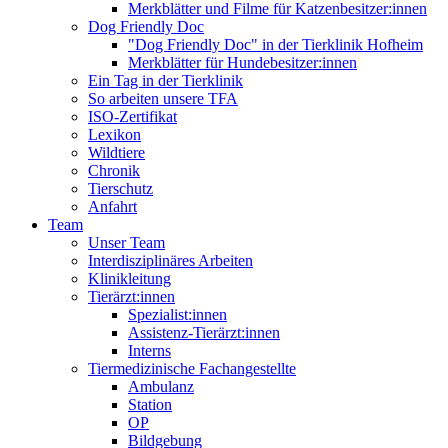
Merkblätter und Filme für Katzenbesitzer:innen
Dog Friendly Doc
"Dog Friendly Doc" in der Tierklinik Hofheim
Merkblätter für Hundebesitzer:innen
Ein Tag in der Tierklinik
So arbeiten unsere TFA
ISO-Zertifikat
Lexikon
Wildtiere
Chronik
Tierschutz
Anfahrt
Team
Unser Team
Interdisziplinäres Arbeiten
Klinikleitung
Tierärzt:innen
Spezialist:innen
Assistenz-Tierärzt:innen
Interns
Tiermedizinische Fachangestellte
Ambulanz
Station
OP
Bildgebung