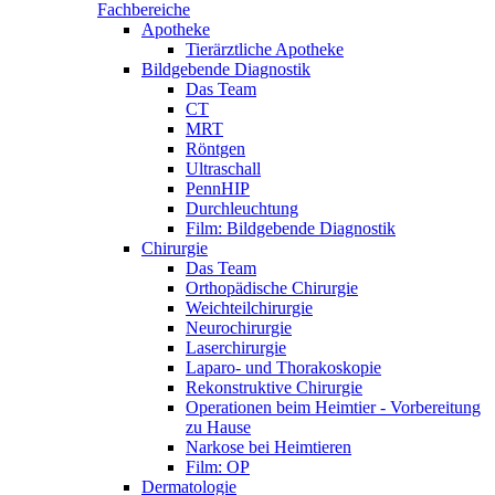
Fachbereiche
Apotheke
Tierärztliche Apotheke
Bildgebende Diagnostik
Das Team
CT
MRT
Röntgen
Ultraschall
PennHIP
Durchleuchtung
Film: Bildgebende Diagnostik
Chirurgie
Das Team
Orthopädische Chirurgie
Weichteilchirurgie
Neurochirurgie
Laserchirurgie
Laparo- und Thorakoskopie
Rekonstruktive Chirurgie
Operationen beim Heimtier - Vorbereitung
zu Hause
Narkose bei Heimtieren
Film: OP
Dermatologie