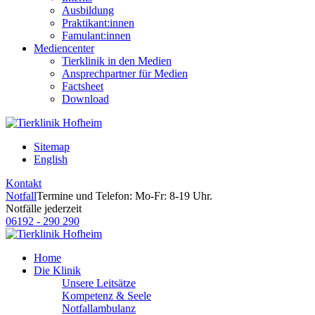
Ausbildung
Praktikant:innen
Famulant:innen
Mediencenter
Tierklinik in den Medien
Ansprechpartner für Medien
Factsheet
Download
Sitemap
English
Kontakt
Notfall
Termine und Telefon: Mo-Fr: 8-19 Uhr.
Notfälle jederzeit
06192 - 290 290
Home
Die Klinik
Unsere Leitsätze
Kompetenz & Seele
Notfallambulanz