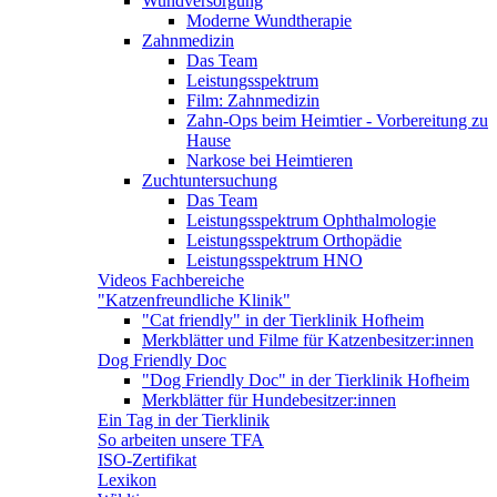
Wundversorgung
Moderne Wundtherapie
Zahnmedizin
Das Team
Leistungsspektrum
Film: Zahnmedizin
Zahn-Ops beim Heimtier - Vorbereitung zu
Hause
Narkose bei Heimtieren
Zuchtuntersuchung
Das Team
Leistungsspektrum Ophthalmologie
Leistungsspektrum Orthopädie
Leistungsspektrum HNO
Videos Fachbereiche
"Katzenfreundliche Klinik"
"Cat friendly" in der Tierklinik Hofheim
Merkblätter und Filme für Katzenbesitzer:innen
Dog Friendly Doc
"Dog Friendly Doc" in der Tierklinik Hofheim
Merkblätter für Hundebesitzer:innen
Ein Tag in der Tierklinik
So arbeiten unsere TFA
ISO-Zertifikat
Lexikon