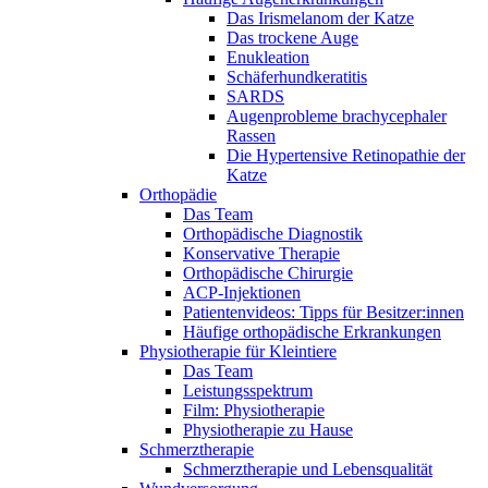
Das Irismelanom der Katze
Das trockene Auge
Enukleation
Schäferhundkeratitis
SARDS
Augenprobleme brachycephaler
Rassen
Die Hypertensive Retinopathie der
Katze
Orthopädie
Das Team
Orthopädische Diagnostik
Konservative Therapie
Orthopädische Chirurgie
ACP-Injektionen
Patientenvideos: Tipps für Besitzer:innen
Häufige orthopädische Erkrankungen
Physiotherapie für Kleintiere
Das Team
Leistungsspektrum
Film: Physiotherapie
Physiotherapie zu Hause
Schmerztherapie
Schmerztherapie und Lebensqualität