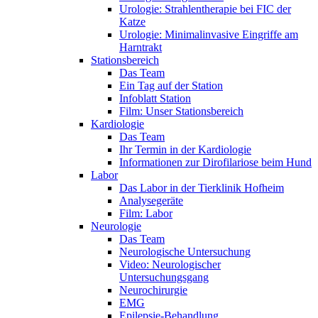
Urologie: Strahlentherapie bei FIC der
Katze
Urologie: Minimalinvasive Eingriffe am
Harntrakt
Stationsbereich
Das Team
Ein Tag auf der Station
Infoblatt Station
Film: Unser Stationsbereich
Kardiologie
Das Team
Ihr Termin in der Kardiologie
Informationen zur Dirofilariose beim Hund
Labor
Das Labor in der Tierklinik Hofheim
Analysegeräte
Film: Labor
Neurologie
Das Team
Neurologische Untersuchung
Video: Neurologischer
Untersuchungsgang
Neurochirurgie
EMG
Epilepsie-Behandlung