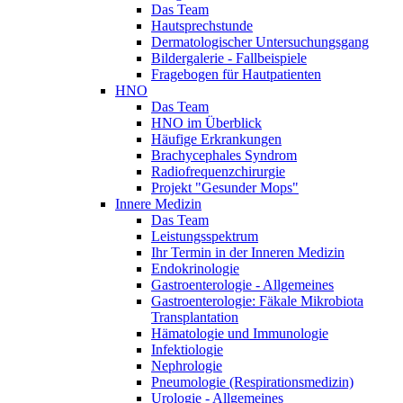
Das Team
Hautsprechstunde
Dermatologischer Untersuchungsgang
Bildergalerie - Fallbeispiele
Fragebogen für Hautpatienten
HNO
Das Team
HNO im Überblick
Häufige Erkrankungen
Brachycephales Syndrom
Radiofrequenzchirurgie
Projekt "Gesunder Mops"
Innere Medizin
Das Team
Leistungsspektrum
Ihr Termin in der Inneren Medizin
Endokrinologie
Gastroenterologie - Allgemeines
Gastroenterologie: Fäkale Mikrobiota
Transplantation
Hämatologie und Immunologie
Infektiologie
Nephrologie
Pneumologie (Respirationsmedizin)
Urologie - Allgemeines