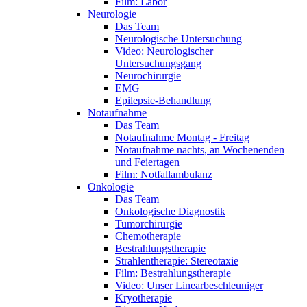
Film: Labor
Neurologie
Das Team
Neurologische Untersuchung
Video: Neurologischer
Untersuchungsgang
Neurochirurgie
EMG
Epilepsie-Behandlung
Notaufnahme
Das Team
Notaufnahme Montag - Freitag
Notaufnahme nachts, an Wochenenden
und Feiertagen
Film: Notfallambulanz
Onkologie
Das Team
Onkologische Diagnostik
Tumorchirurgie
Chemotherapie
Bestrahlungstherapie
Strahlentherapie: Stereotaxie
Film: Bestrahlungstherapie
Video: Unser Linearbeschleuniger
Kryotherapie