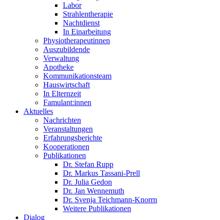
Labor
Strahlentherapie
Nachtdienst
In Einarbeitung
Physiotherapeutinnen
Auszubildende
Verwaltung
Apotheke
Kommunikationsteam
Hauswirtschaft
In Elternzeit
Famulant:innen
Aktuelles
Nachrichten
Veranstaltungen
Erfahrungsberichte
Kooperationen
Publikationen
Dr. Stefan Rupp
Dr. Markus Tassani-Prell
Dr. Julia Gedon
Dr. Jan Wennemuth
Dr. Svenja Teichmann-Knorrn
Weitere Publikationen
Dialog