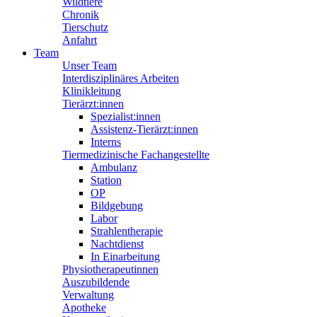
Wildtiere
Chronik
Tierschutz
Anfahrt
Team
Unser Team
Interdisziplinäres Arbeiten
Klinikleitung
Tierärzt:innen
Spezialist:innen
Assistenz-Tierärzt:innen
Interns
Tiermedizinische Fachangestellte
Ambulanz
Station
OP
Bildgebung
Labor
Strahlentherapie
Nachtdienst
In Einarbeitung
Physiotherapeutinnen
Auszubildende
Verwaltung
Apotheke