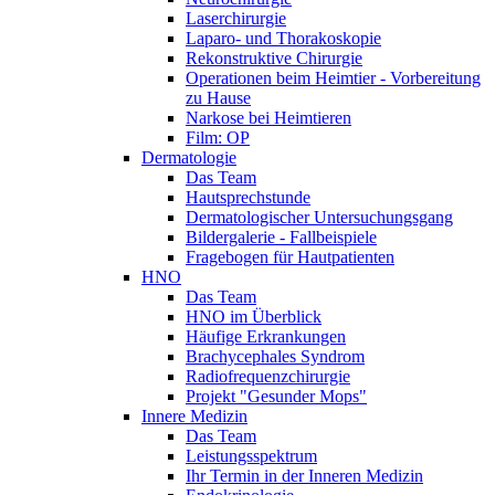
Laserchirurgie
Laparo- und Thorakoskopie
Rekonstruktive Chirurgie
Operationen beim Heimtier - Vorbereitung
zu Hause
Narkose bei Heimtieren
Film: OP
Dermatologie
Das Team
Hautsprechstunde
Dermatologischer Untersuchungsgang
Bildergalerie - Fallbeispiele
Fragebogen für Hautpatienten
HNO
Das Team
HNO im Überblick
Häufige Erkrankungen
Brachycephales Syndrom
Radiofrequenzchirurgie
Projekt "Gesunder Mops"
Innere Medizin
Das Team
Leistungsspektrum
Ihr Termin in der Inneren Medizin