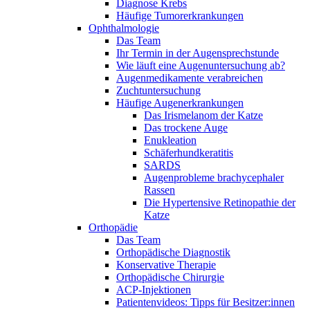
Diagnose Krebs
Häufige Tumorerkrankungen
Ophthalmologie
Das Team
Ihr Termin in der Augensprechstunde
Wie läuft eine Augenuntersuchung ab?
Augenmedikamente verabreichen
Zuchtuntersuchung
Häufige Augenerkrankungen
Das Irismelanom der Katze
Das trockene Auge
Enukleation
Schäferhundkeratitis
SARDS
Augenprobleme brachycephaler
Rassen
Die Hypertensive Retinopathie der
Katze
Orthopädie
Das Team
Orthopädische Diagnostik
Konservative Therapie
Orthopädische Chirurgie
ACP-Injektionen
Patientenvideos: Tipps für Besitzer:innen