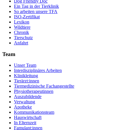
Dog Friendly Doc
Ein Tag in der Tierklinik
So arbeiten unsere TFA
ISO-Zertifikat
Lexikon
Wildtiere
Chronik
Tierschutz
Anfahrt
Team
Unser Team
Interdisziplinäres Arbeiten
Klinikleitung
Tierärzt:innen
Tiermedizinische Fachangestellte
Physiotherapeutinnen
Auszubildende
Verwaltung
Apotheke
Kommunikationsteam
Hauswirtschaft
In Elternzeit
Famulant:innen