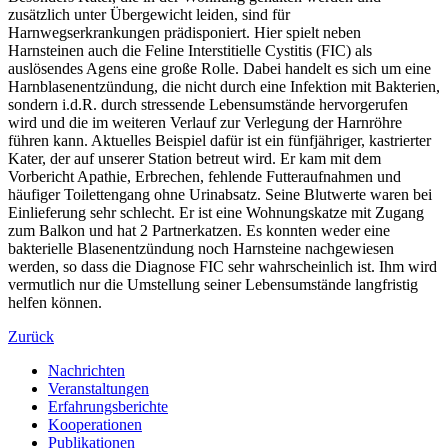
zusätzlich unter Übergewicht leiden, sind für
Harnwegserkrankungen prädisponiert. Hier spielt neben
Harnsteinen auch die Feline Interstitielle Cystitis (FIC) als
auslösendes Agens eine große Rolle. Dabei handelt es sich um eine
Harnblasenentzündung, die nicht durch eine Infektion mit Bakterien,
sondern i.d.R. durch stressende Lebensumstände hervorgerufen
wird und die im weiteren Verlauf zur Verlegung der Harnröhre
führen kann. Aktuelles Beispiel dafür ist ein fünfjähriger, kastrierter
Kater, der auf unserer Station betreut wird. Er kam mit dem
Vorbericht Apathie, Erbrechen, fehlende Futteraufnahmen und
häufiger Toilettengang ohne Urinabsatz. Seine Blutwerte waren bei
Einlieferung sehr schlecht. Er ist eine Wohnungskatze mit Zugang
zum Balkon und hat 2 Partnerkatzen. Es konnten weder eine
bakterielle Blasenentzündung noch Harnsteine nachgewiesen
werden, so dass die Diagnose FIC sehr wahrscheinlich ist. Ihm wird
vermutlich nur die Umstellung seiner Lebensumstände langfristig
helfen können.
Zurück
Nachrichten
Veranstaltungen
Erfahrungsberichte
Kooperationen
Publikationen