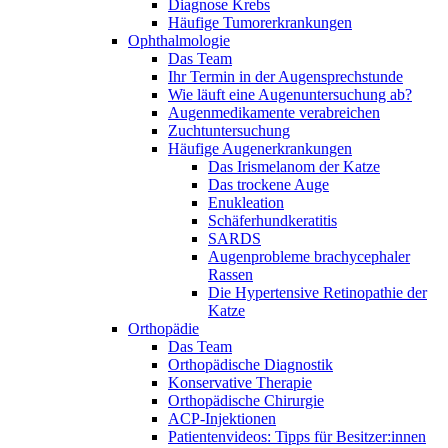
Diagnose Krebs
Häufige Tumorerkrankungen
Ophthalmologie
Das Team
Ihr Termin in der Augensprechstunde
Wie läuft eine Augenuntersuchung ab?
Augenmedikamente verabreichen
Zuchtuntersuchung
Häufige Augenerkrankungen
Das Irismelanom der Katze
Das trockene Auge
Enukleation
Schäferhundkeratitis
SARDS
Augenprobleme brachycephaler
Rassen
Die Hypertensive Retinopathie der
Katze
Orthopädie
Das Team
Orthopädische Diagnostik
Konservative Therapie
Orthopädische Chirurgie
ACP-Injektionen
Patientenvideos: Tipps für Besitzer:innen