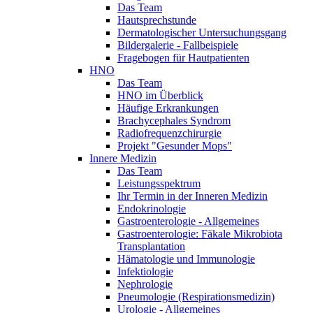
Das Team
Hautsprechstunde
Dermatologischer Untersuchungsgang
Bildergalerie - Fallbeispiele
Fragebogen für Hautpatienten
HNO
Das Team
HNO im Überblick
Häufige Erkrankungen
Brachycephales Syndrom
Radiofrequenzchirurgie
Projekt "Gesunder Mops"
Innere Medizin
Das Team
Leistungsspektrum
Ihr Termin in der Inneren Medizin
Endokrinologie
Gastroenterologie - Allgemeines
Gastroenterologie: Fäkale Mikrobiota
Transplantation
Hämatologie und Immunologie
Infektiologie
Nephrologie
Pneumologie (Respirationsmedizin)
Urologie - Allgemeines