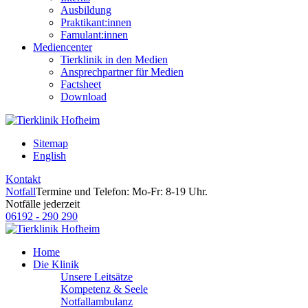
Ausbildung
Praktikant:innen
Famulant:innen
Mediencenter
Tierklinik in den Medien
Ansprechpartner für Medien
Factsheet
Download
Sitemap
English
Kontakt
Notfall
Termine und Telefon: Mo-Fr: 8-19 Uhr.
Notfälle jederzeit
06192 - 290 290
Home
Die Klinik
Unsere Leitsätze
Kompetenz & Seele
Notfallambulanz