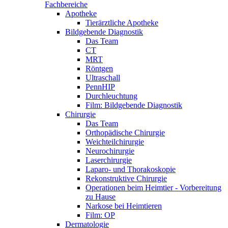
Fachbereiche
Apotheke
Tierärztliche Apotheke
Bildgebende Diagnostik
Das Team
CT
MRT
Röntgen
Ultraschall
PennHIP
Durchleuchtung
Film: Bildgebende Diagnostik
Chirurgie
Das Team
Orthopädische Chirurgie
Weichteilchirurgie
Neurochirurgie
Laserchirurgie
Laparo- und Thorakoskopie
Rekonstruktive Chirurgie
Operationen beim Heimtier - Vorbereitung
zu Hause
Narkose bei Heimtieren
Film: OP
Dermatologie