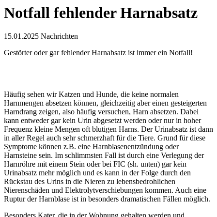
Notfall fehlender Harnabsatz
15.01.2025
Nachrichten
Gestörter oder gar fehlender Harnabsatz ist immer ein Notfall!
Häufig sehen wir Katzen und Hunde, die keine normalen
Harnmengen absetzen können, gleichzeitig aber einen gesteigerten
Harndrang zeigen, also häufig versuchen, Harn absetzen. Dabei
kann entweder gar kein Urin abgesetzt werden oder nur in hoher
Frequenz kleine Mengen oft blutigen Harns. Der Urinabsatz ist dann
in aller Regel auch sehr schmerzhaft für die Tiere. Grund für diese
Symptome können z.B. eine Harnblasenentzündung oder
Harnsteine sein. Im schlimmsten Fall ist durch eine Verlegung der
Harnröhre mit einem Stein oder bei FIC (sh. unten) gar kein
Urinabsatz mehr möglich und es kann in der Folge durch den
Rückstau des Urins in die Nieren zu lebensbedrohlichen
Nierenschäden und Elektrolytverschiebungen kommen. Auch eine
Ruptur der Harnblase ist in besonders dramatischen Fällen möglich.
Besonders Kater, die in der Wohnung gehalten werden und