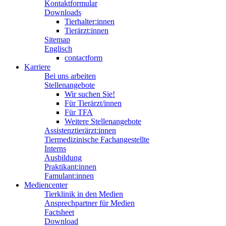
Kontaktformular
Downloads
Tierhalter:innen
Tierärzt:innen
Sitemap
Englisch
contactform
Karriere
Bei uns arbeiten
Stellenangebote
Wir suchen Sie!
Für Tierärzt/innen
Für TFA
Weitere Stellenangebote
Assistenztierärzt:innen
Tiermedizinische Fachangestellte
Interns
Ausbildung
Praktikant:innen
Famulant:innen
Mediencenter
Tierklinik in den Medien
Ansprechpartner für Medien
Factsheet
Download