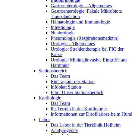
Endokrinologie
Gastroenterologie - Allgemeines
Gastroenterologie: Fäkale Mikrobiota
Transplantation
Hämatologie und Immunologie
Infektiologie
Nephrologie
Pneumologie (Respirationsmedizin)
Urologie - Allgemeines
Urologie: Strahlentherapie bei FIC der
Katze
Urologie: Minimalinvasive Eingriffe am
Harntrakt
Stationsbereich
Das Team
Ein Tag auf der Station
Infoblatt Station
Film: Unser Stationsbereich
Kardiologie
Das Team
Ihr Termin in der Kardiologie
Informationen zur Dirofilariose beim Hund
Labor
Das Labor in der Tierklinik Hofheim
Analysegeräte