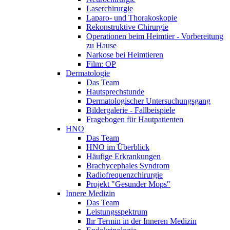
Laserchirurgie
Laparo- und Thorakoskopie
Rekonstruktive Chirurgie
Operationen beim Heimtier - Vorbereitung
zu Hause
Narkose bei Heimtieren
Film: OP
Dermatologie
Das Team
Hautsprechstunde
Dermatologischer Untersuchungsgang
Bildergalerie - Fallbeispiele
Fragebogen für Hautpatienten
HNO
Das Team
HNO im Überblick
Häufige Erkrankungen
Brachycephales Syndrom
Radiofrequenzchirurgie
Projekt "Gesunder Mops"
Innere Medizin
Das Team
Leistungsspektrum
Ihr Termin in der Inneren Medizin