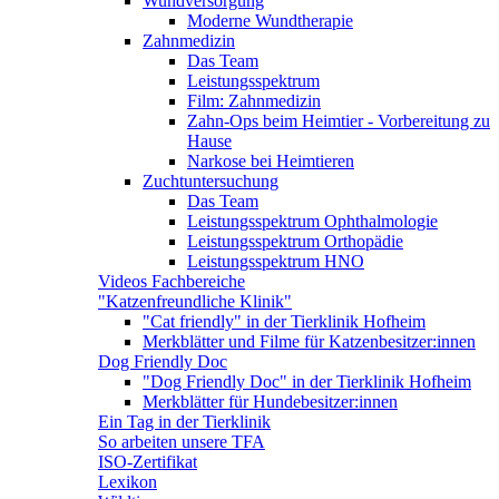
Wundversorgung
Moderne Wundtherapie
Zahnmedizin
Das Team
Leistungsspektrum
Film: Zahnmedizin
Zahn-Ops beim Heimtier - Vorbereitung zu
Hause
Narkose bei Heimtieren
Zuchtuntersuchung
Das Team
Leistungsspektrum Ophthalmologie
Leistungsspektrum Orthopädie
Leistungsspektrum HNO
Videos Fachbereiche
"Katzenfreundliche Klinik"
"Cat friendly" in der Tierklinik Hofheim
Merkblätter und Filme für Katzenbesitzer:innen
Dog Friendly Doc
"Dog Friendly Doc" in der Tierklinik Hofheim
Merkblätter für Hundebesitzer:innen
Ein Tag in der Tierklinik
So arbeiten unsere TFA
ISO-Zertifikat
Lexikon