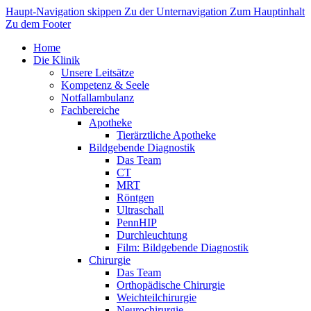
Haupt-Navigation skippen
Zu der Unternavigation
Zum Hauptinhalt
Zu dem Footer
Home
Die Klinik
Unsere Leitsätze
Kompetenz & Seele
Notfallambulanz
Fachbereiche
Apotheke
Tierärztliche Apotheke
Bildgebende Diagnostik
Das Team
CT
MRT
Röntgen
Ultraschall
PennHIP
Durchleuchtung
Film: Bildgebende Diagnostik
Chirurgie
Das Team
Orthopädische Chirurgie
Weichteilchirurgie
Neurochirurgie