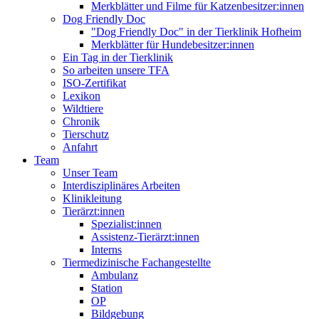
Merkblätter und Filme für Katzenbesitzer:innen
Dog Friendly Doc
"Dog Friendly Doc" in der Tierklinik Hofheim
Merkblätter für Hundebesitzer:innen
Ein Tag in der Tierklinik
So arbeiten unsere TFA
ISO-Zertifikat
Lexikon
Wildtiere
Chronik
Tierschutz
Anfahrt
Team
Unser Team
Interdisziplinäres Arbeiten
Klinikleitung
Tierärzt:innen
Spezialist:innen
Assistenz-Tierärzt:innen
Interns
Tiermedizinische Fachangestellte
Ambulanz
Station
OP
Bildgebung