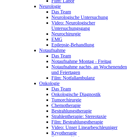
Film: Labor
Neurologie
Das Team
Neurologische Untersuchung
Video: Neurologischer
Untersuchungsgang
Neurochirurgie
EMG
Epilepsie-Behandlung
Notaufnahme
Das Team
Notaufnahme Montag - Freitag
Notaufnahme nachts, an Wochenenden
und Feiertagen
Film: Notfallambulanz
Onkologie
Das Team
Onkologische Diagnostik
Tumorchirurgie
Chemotherapie
Bestrahlungstherapie
Strahlentherapie: Stereotaxie
Film: Bestrahlungstherapie
Video: Unser Linearbeschleuniger
Kryotherapie