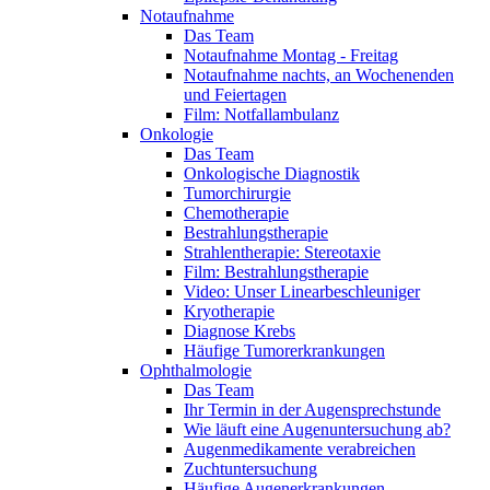
Notaufnahme
Das Team
Notaufnahme Montag - Freitag
Notaufnahme nachts, an Wochenenden
und Feiertagen
Film: Notfallambulanz
Onkologie
Das Team
Onkologische Diagnostik
Tumorchirurgie
Chemotherapie
Bestrahlungstherapie
Strahlentherapie: Stereotaxie
Film: Bestrahlungstherapie
Video: Unser Linearbeschleuniger
Kryotherapie
Diagnose Krebs
Häufige Tumorerkrankungen
Ophthalmologie
Das Team
Ihr Termin in der Augensprechstunde
Wie läuft eine Augenuntersuchung ab?
Augenmedikamente verabreichen
Zuchtuntersuchung
Häufige Augenerkrankungen