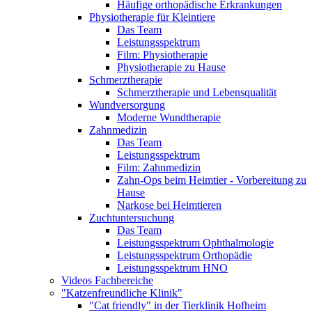
Häufige orthopädische Erkrankungen
Physiotherapie für Kleintiere
Das Team
Leistungsspektrum
Film: Physiotherapie
Physiotherapie zu Hause
Schmerztherapie
Schmerztherapie und Lebensqualität
Wundversorgung
Moderne Wundtherapie
Zahnmedizin
Das Team
Leistungsspektrum
Film: Zahnmedizin
Zahn-Ops beim Heimtier - Vorbereitung zu
Hause
Narkose bei Heimtieren
Zuchtuntersuchung
Das Team
Leistungsspektrum Ophthalmologie
Leistungsspektrum Orthopädie
Leistungsspektrum HNO
Videos Fachbereiche
"Katzenfreundliche Klinik"
"Cat friendly" in der Tierklinik Hofheim