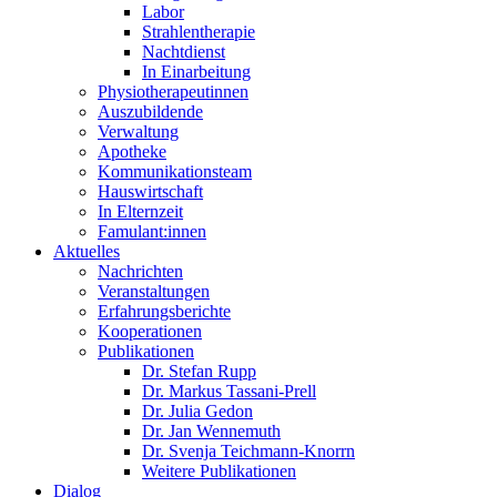
Labor
Strahlentherapie
Nachtdienst
In Einarbeitung
Physiotherapeutinnen
Auszubildende
Verwaltung
Apotheke
Kommunikationsteam
Hauswirtschaft
In Elternzeit
Famulant:innen
Aktuelles
Nachrichten
Veranstaltungen
Erfahrungsberichte
Kooperationen
Publikationen
Dr. Stefan Rupp
Dr. Markus Tassani-Prell
Dr. Julia Gedon
Dr. Jan Wennemuth
Dr. Svenja Teichmann-Knorrn
Weitere Publikationen
Dialog