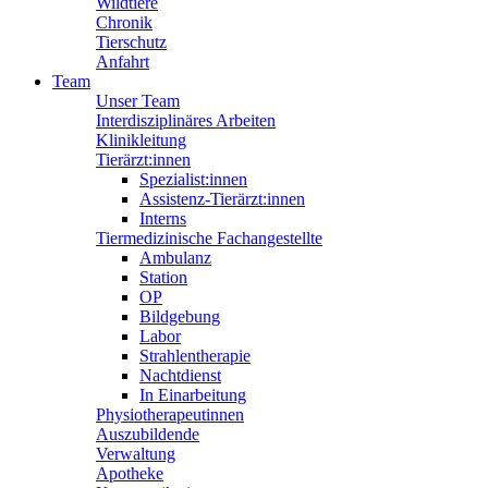
Wildtiere
Chronik
Tierschutz
Anfahrt
Team
Unser Team
Interdisziplinäres Arbeiten
Klinikleitung
Tierärzt:innen
Spezialist:innen
Assistenz-Tierärzt:innen
Interns
Tiermedizinische Fachangestellte
Ambulanz
Station
OP
Bildgebung
Labor
Strahlentherapie
Nachtdienst
In Einarbeitung
Physiotherapeutinnen
Auszubildende
Verwaltung
Apotheke