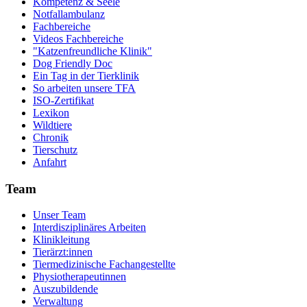
Kompetenz & Seele
Notfallambulanz
Fachbereiche
Videos Fachbereiche
"Katzenfreundliche Klinik"
Dog Friendly Doc
Ein Tag in der Tierklinik
So arbeiten unsere TFA
ISO-Zertifikat
Lexikon
Wildtiere
Chronik
Tierschutz
Anfahrt
Team
Unser Team
Interdisziplinäres Arbeiten
Klinikleitung
Tierärzt:innen
Tiermedizinische Fachangestellte
Physiotherapeutinnen
Auszubildende
Verwaltung