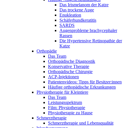
Das Irismelanom der Katze
Das trockene Auge
Enukleation
Schäferhundkeratitis
SARDS
Augenprobleme brachycephaler
Rassen
Die Hypertensive Retinopathie der
Katze
Orthopädie
Das Team
Orthopädische Diagnostik
Konservative Therapie
Orthopädische Chirurgie
ACP-Injektionen
Patientenvideos: Tipps für Besitzer:innen
Häufige orthopädische Erkrankungen
Physiotherapie für Kleintiere
Das Team
Leistungsspektrum
Film: Physiotherapie
Physiotherapie zu Hause
Schmerztherapie
Schmerztherapie und Lebensqualität