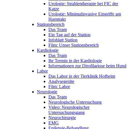
Urologie: Strahlentherapie bei FIC der
Katze
Urologie: Minimalinvasive Eingriffe am
Harntrakt
Stationsbereich
Das Team
Ein Tag auf der Station
Infoblatt Station
Film: Unser Stationsbereich
Kardiologie
Das Team
Ihr Termin in der Kardiologie
Informationen zur Dirofilariose beim Hund
Labor
Das Labor in der Tierklinik Hofheim
Analysegeräte
Film: Labor
Neurologie
Das Team
Neurologische Untersuchung
Video: Neurologischer
Untersuchungsgang
Neurochirurgie
EMG
Epilepsie-Behandlung