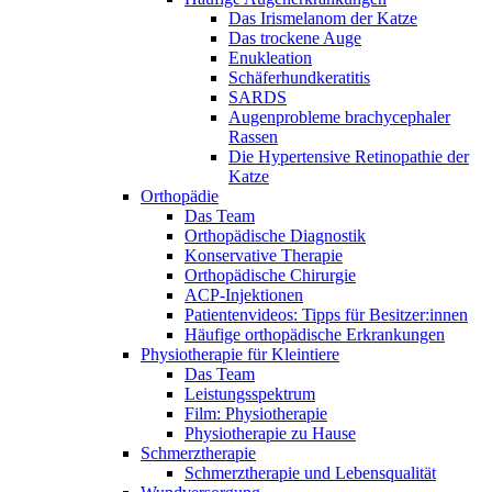
Das Irismelanom der Katze
Das trockene Auge
Enukleation
Schäferhundkeratitis
SARDS
Augenprobleme brachycephaler
Rassen
Die Hypertensive Retinopathie der
Katze
Orthopädie
Das Team
Orthopädische Diagnostik
Konservative Therapie
Orthopädische Chirurgie
ACP-Injektionen
Patientenvideos: Tipps für Besitzer:innen
Häufige orthopädische Erkrankungen
Physiotherapie für Kleintiere
Das Team
Leistungsspektrum
Film: Physiotherapie
Physiotherapie zu Hause
Schmerztherapie
Schmerztherapie und Lebensqualität