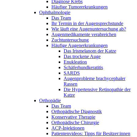
Diagnose Krebs
Häufige Tumorerkrankungen
Ophthalmologie
Das Team
Ihr Termin in der Augensprechstunde
Wie läuft eine Augenuntersuchung ab?
Augenmedikamente verabreichen
Zuchtuntersuchung
Häufige Augenerkrankungen
Das Irismelanom der Katze
Das trockene Auge
Enukleation
Schäferhundkeratitis
SARDS
Augenprobleme brachycephaler
Rassen
Die Hypertensive Retinopathie der
Katze
Orthopädie
Das Team
Orthopädische Diagnostik
Konservative Therapie
Orthopädische Chirurgie
ACP-Injektionen
Patientenvideos: Tipps für Besitzer:innen