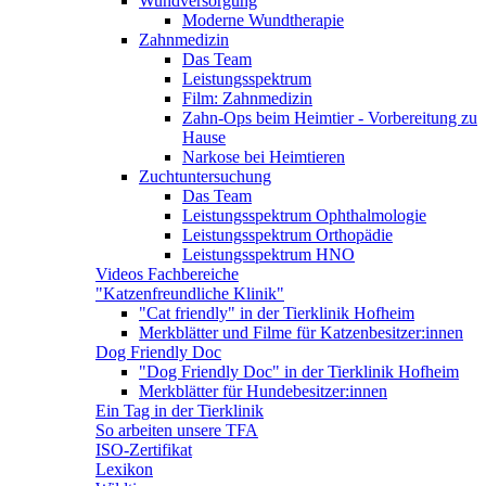
Wundversorgung
Moderne Wundtherapie
Zahnmedizin
Das Team
Leistungsspektrum
Film: Zahnmedizin
Zahn-Ops beim Heimtier - Vorbereitung zu
Hause
Narkose bei Heimtieren
Zuchtuntersuchung
Das Team
Leistungsspektrum Ophthalmologie
Leistungsspektrum Orthopädie
Leistungsspektrum HNO
Videos Fachbereiche
"Katzenfreundliche Klinik"
"Cat friendly" in der Tierklinik Hofheim
Merkblätter und Filme für Katzenbesitzer:innen
Dog Friendly Doc
"Dog Friendly Doc" in der Tierklinik Hofheim
Merkblätter für Hundebesitzer:innen
Ein Tag in der Tierklinik
So arbeiten unsere TFA
ISO-Zertifikat
Lexikon