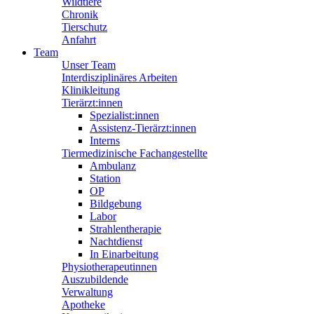
Wildtiere
Chronik
Tierschutz
Anfahrt
Team
Unser Team
Interdisziplinäres Arbeiten
Klinikleitung
Tierärzt:innen
Spezialist:innen
Assistenz-Tierärzt:innen
Interns
Tiermedizinische Fachangestellte
Ambulanz
Station
OP
Bildgebung
Labor
Strahlentherapie
Nachtdienst
In Einarbeitung
Physiotherapeutinnen
Auszubildende
Verwaltung
Apotheke