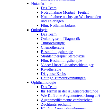
Notaufnahme
Das Team
Notaufnahme Montag - Freitag
Notaufnahme nachts, an Wochenenden
und Feiertagen
Film: Notfallambulanz
Onkologie
Das Team
Onkologische Diagnostik
Tumorchirurgie
Chemotherapie
Bestrahlungstherapie
Strahlentherapie: Stereotaxie
Film: Bestrahlungstherapie
Video: Unser Linearbeschleuniger
Kryotherapie
Diagnose Krebs
Häufige Tumorerkrankungen
Ophthalmologie
Das Team
Ihr Termin in der Augensprechstunde
Wie läuft eine Augenuntersuchung ab?
Augenmedikamente verabreichen
Zuchtuntersuchung
Häufige Augenerkrankungen