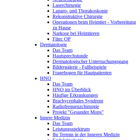
Laserchirurgie
Laparo- und Thorakoskopie
Rekonstruktive Chirurgie
Operationen beim Heimtier - Vorbereitung
zu Hause
Narkose bei Heimtieren
Film: OP
Dermatologie
Das Team
Hautsprechstunde
Dermatologischer Untersuchungsgang
Bildergalerie - Fallbeispiele
Fragebogen für Hautpatienten
HNO
Das Team
HNO im Überblick
Häufige Erkrankungen
Brachycephales Syndrom
Radiofrequenzchirurgie
Projekt "Gesunder Mops"
Innere Medizin
Das Team
Leistungsspektrum
Ihr Termin in der Inneren Medizin