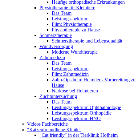
Häufige orthopädische Erkrankungen
Physiotherapie für Kleintiere
Das Team
Leistungsspektrum
Film: Physiotherapie
Physiotherapie zu Hause
Schmerztherapie
Schmerztherapie und Lebensqualität
Wundversorgung
Moderne Wundtherapie
Zahnmedizin
Das Team
Leistungsspektrum
Film: Zahnmedizin
Zahn-Ops beim Heimtier - Vorbereitung zu
Hause
Narkose bei Heimtieren
Zuchtuntersuchung
Das Team
Leistungsspektrum Ophthalmologie
Leistungsspektrum Orthopädie
Leistungsspektrum HNO
Videos Fachbereiche
"Katzenfreundliche Klinik"
"Cat friendly" in der Tierklinik Hofheim