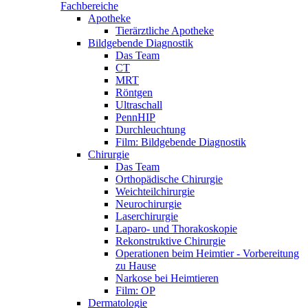
Fachbereiche
Apotheke
Tierärztliche Apotheke
Bildgebende Diagnostik
Das Team
CT
MRT
Röntgen
Ultraschall
PennHIP
Durchleuchtung
Film: Bildgebende Diagnostik
Chirurgie
Das Team
Orthopädische Chirurgie
Weichteilchirurgie
Neurochirurgie
Laserchirurgie
Laparo- und Thorakoskopie
Rekonstruktive Chirurgie
Operationen beim Heimtier - Vorbereitung
zu Hause
Narkose bei Heimtieren
Film: OP
Dermatologie