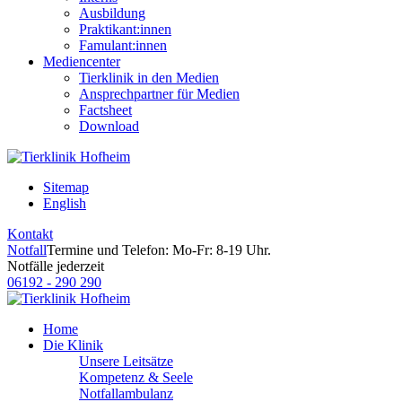
Ausbildung
Praktikant:innen
Famulant:innen
Mediencenter
Tierklinik in den Medien
Ansprechpartner für Medien
Factsheet
Download
Sitemap
English
Kontakt
Notfall
Termine und Telefon: Mo-Fr: 8-19 Uhr.
Notfälle jederzeit
06192 - 290 290
Home
Die Klinik
Unsere Leitsätze
Kompetenz & Seele
Notfallambulanz