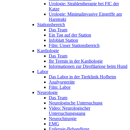
Urologie: Strahlentherapie bei FIC der
Katze
Urologie: Minimalinvasive Eingriffe am
Harntrakt
Stationsbereich
Das Team
Ein Tag auf der Station
Infoblatt Station
Film: Unser Stationsbereich
Kardiologie
Das Team
Ihr Termin in der Kardiologie
Informationen zur Dirofilariose beim Hund
Labor
Das Labor in der Tierklinik Hofheim
Analysegeräte
Film: Labor
Neurologie
Das Team
Neurologische Untersuchung
Video: Neurologischer
Untersuchungsgang
Neurochirurgie
EMG
Epilepsie-Behandlung