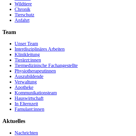
Wildtiere
Chronik
Tierschutz
Anfahrt
Team
Unser Team
Interdisziplinäres Arbeiten
Klinikleitung
Tierärzt:innen
Tiermedizinische Fachangestellte
Physiotherapeutinnen
Auszubildende
Verwaltung
Apotheke
Kommunikationsteam
Hauswirtschaft
In Elternzeit
Famulant:innen
Aktuelles
Nachrichten