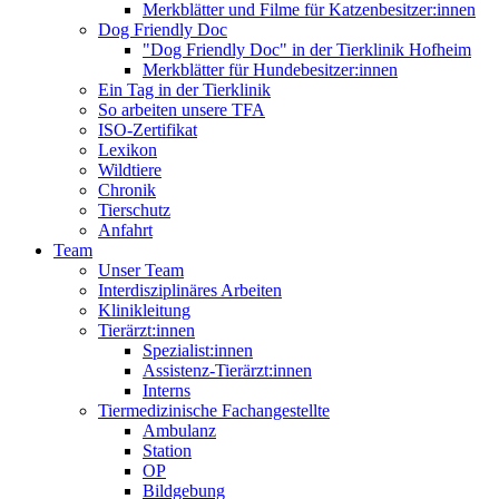
Merkblätter und Filme für Katzenbesitzer:innen
Dog Friendly Doc
"Dog Friendly Doc" in der Tierklinik Hofheim
Merkblätter für Hundebesitzer:innen
Ein Tag in der Tierklinik
So arbeiten unsere TFA
ISO-Zertifikat
Lexikon
Wildtiere
Chronik
Tierschutz
Anfahrt
Team
Unser Team
Interdisziplinäres Arbeiten
Klinikleitung
Tierärzt:innen
Spezialist:innen
Assistenz-Tierärzt:innen
Interns
Tiermedizinische Fachangestellte
Ambulanz
Station
OP
Bildgebung