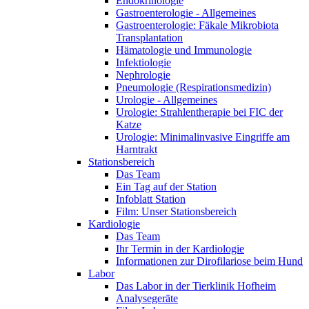
Endokrinologie
Gastroenterologie - Allgemeines
Gastroenterologie: Fäkale Mikrobiota
Transplantation
Hämatologie und Immunologie
Infektiologie
Nephrologie
Pneumologie (Respirationsmedizin)
Urologie - Allgemeines
Urologie: Strahlentherapie bei FIC der
Katze
Urologie: Minimalinvasive Eingriffe am
Harntrakt
Stationsbereich
Das Team
Ein Tag auf der Station
Infoblatt Station
Film: Unser Stationsbereich
Kardiologie
Das Team
Ihr Termin in der Kardiologie
Informationen zur Dirofilariose beim Hund
Labor
Das Labor in der Tierklinik Hofheim
Analysegeräte