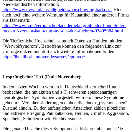
Niederländischen Information:
https://www.nvwa.nl/.../veiligheidswaarschuwing-barkoo...
Hier
auch noch eine weitere Warnung für Kauartikel einer anderen Firma
aus Dänemark:
https://www.fr.de/verbraucher/laenderuebergreifender-hundefutter-
rueckruf-verzehr-kann-zum-tod-des-tiers-fuehren-93495964.html
Die Tierärztliche Hochschule sammelt Daten zu Hunden mit dem
"Werwolfsyndrom". Betroffene können den folgenden Link zur
Umfrage nutzen und dort auch weitere Informationen finden:
https://ibei.tiho-hannover.de/survey/epunver/
Ursprünglicher Text (Ende November):
In den letzten Wochen werden in Deutschland vermehrt Hunde
beobachtet, die mit akuten und z.T. schweren episodenartigen
neurologischen Symptomen vorgestellt wurden. Diese Symptome
gehen mit Verhaltensänderungen einher, die einem „psychotischen“
Zustand ähneln. Zu den anfänglichen Anzeichen zählen plötzliche
und extreme Erregung, Panikattacken, Heulen, Unruhe, Aggression,
Speicheln, Schreien sowie Fluchtversuche.
Die genaue Ursache dieser Symptome ist bislang unbekannt. Die