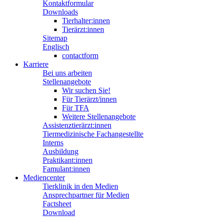
Kontaktformular
Downloads
Tierhalter:innen
Tierärzt:innen
Sitemap
Englisch
contactform
Karriere
Bei uns arbeiten
Stellenangebote
Wir suchen Sie!
Für Tierärzt/innen
Für TFA
Weitere Stellenangebote
Assistenztierärzt:innen
Tiermedizinische Fachangestellte
Interns
Ausbildung
Praktikant:innen
Famulant:innen
Mediencenter
Tierklinik in den Medien
Ansprechpartner für Medien
Factsheet
Download