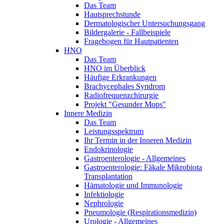
Das Team
Hautsprechstunde
Dermatologischer Untersuchungsgang
Bildergalerie - Fallbeispiele
Fragebogen für Hautpatienten
HNO
Das Team
HNO im Überblick
Häufige Erkrankungen
Brachycephales Syndrom
Radiofrequenzchirurgie
Projekt "Gesunder Mops"
Innere Medizin
Das Team
Leistungsspektrum
Ihr Termin in der Inneren Medizin
Endokrinologie
Gastroenterologie - Allgemeines
Gastroenterologie: Fäkale Mikrobiota
Transplantation
Hämatologie und Immunologie
Infektiologie
Nephrologie
Pneumologie (Respirationsmedizin)
Urologie - Allgemeines