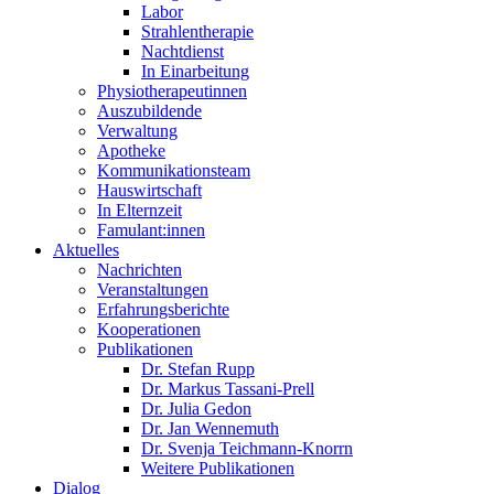
Labor
Strahlentherapie
Nachtdienst
In Einarbeitung
Physiotherapeutinnen
Auszubildende
Verwaltung
Apotheke
Kommunikationsteam
Hauswirtschaft
In Elternzeit
Famulant:innen
Aktuelles
Nachrichten
Veranstaltungen
Erfahrungsberichte
Kooperationen
Publikationen
Dr. Stefan Rupp
Dr. Markus Tassani-Prell
Dr. Julia Gedon
Dr. Jan Wennemuth
Dr. Svenja Teichmann-Knorrn
Weitere Publikationen
Dialog