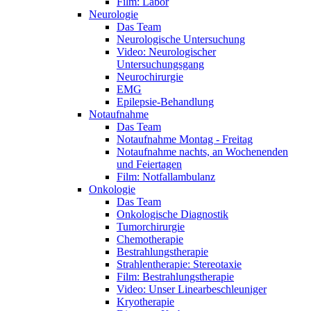
Film: Labor
Neurologie
Das Team
Neurologische Untersuchung
Video: Neurologischer
Untersuchungsgang
Neurochirurgie
EMG
Epilepsie-Behandlung
Notaufnahme
Das Team
Notaufnahme Montag - Freitag
Notaufnahme nachts, an Wochenenden
und Feiertagen
Film: Notfallambulanz
Onkologie
Das Team
Onkologische Diagnostik
Tumorchirurgie
Chemotherapie
Bestrahlungstherapie
Strahlentherapie: Stereotaxie
Film: Bestrahlungstherapie
Video: Unser Linearbeschleuniger
Kryotherapie