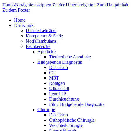
Haupt-Navigation skippen
Zu der Unternavigation
Zum Hauptinhalt
Zu dem Footer
Home
Die Klinik
Unsere Leitsätze
Kompetenz & Seele
Notfallambulanz
Fachbereiche
Apotheke
Tierärztliche Apotheke
Bildgebende Diagnostik
Das Team
CT
MRT
Röntgen
Ultraschall
PennHIP
Durchleuchtung
Film: Bildgebende Diagnostik
Chirurgie
Das Team
Orthopädische Chirurgie
Weichteilchirurgie
Neurochirurgie