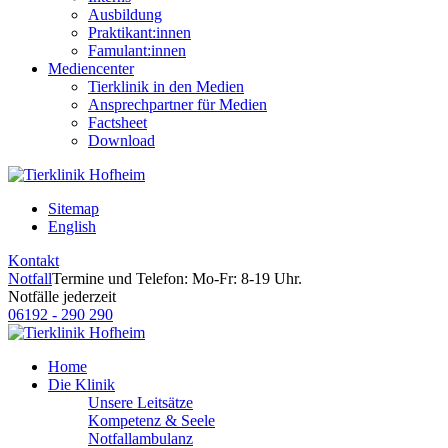
Ausbildung
Praktikant:innen
Famulant:innen
Mediencenter
Tierklinik in den Medien
Ansprechpartner für Medien
Factsheet
Download
Sitemap
English
Kontakt
Notfall
Termine und Telefon: Mo-Fr: 8-19 Uhr.
Notfälle jederzeit
06192 - 290 290
Home
Die Klinik
Unsere Leitsätze
Kompetenz & Seele
Notfallambulanz