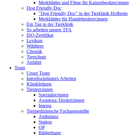
Merkblätter und Filme für Katzenbesitzer:innen
Dog Friendly Doc
"Dog Friendly Doc" in der Tierklinik Hofheim
Merkblätter für Hundebesitzer:innen
Ein Tag in der Tierklinik
So arbeiten unsere TFA
ISO-Zertifikat
Lexikon
Wildtiere
Chronik
Tierschutz
Anfahrt
Team
Unser Team
Interdisziplinäres Arbeiten
Klinikleitung
Tierärzt:innen
Spezialist:innen
Assistenz-Tierärzt:innen
Interns
Tiermedizinische Fachangestellte
Ambulanz
Station
OP
Bildgebung