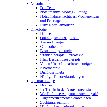
Notaufnahme
Das Team
Notaufnahme Montag - Freitag
Notaufnahme nachts, an Wochenenden
und Feiertagen
Film: Notfallambulanz
Onkologie
Das Team
Onkologische Diagnostik
Tumorchirurgie
Chemotherapie
Bestrahlungstherapie
Strahlentherapie: Stereotaxie
Film: Bestrahlungstherapie
Video: Unser Linearbeschleuniger
Kryotherapie
Diagnose Krebs
Häufige Tumorerkrankungen
Ophthalmologie
Das Team
Ihr Termin in der Augensprechstunde
Wie läuft eine Augenuntersuchung ab?
Augenmedikamente verabreichen
Zuchtuntersuchung
Häufige Augenerkrankungen