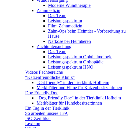
Wundversorgung
Moderne Wundtherapie
Zahnmedizin
Das Team
Leistungsspektrum
Film: Zahnmedizin
Zahn-Ops beim Heimtier - Vorbereitung zu
Hause
Narkose bei Heimtieren
Zuchtuntersuchung
Das Team
Leistungsspektrum Ophthalmologie
Leistungsspektrum Orthopädie
Leistungsspektrum HNO
Videos Fachbereiche
"Katzenfreundliche Klinik"
"Cat friendly" in der Tierklinik Hofheim
Merkblätter und Filme für Katzenbesitzer:innen
Dog Friendly Doc
"Dog Friendly Doc" in der Tierklinik Hofheim
Merkblätter für Hundebesitzer:innen
Ein Tag in der Tierklinik
So arbeiten unsere TFA
ISO-Zertifikat
Lexikon