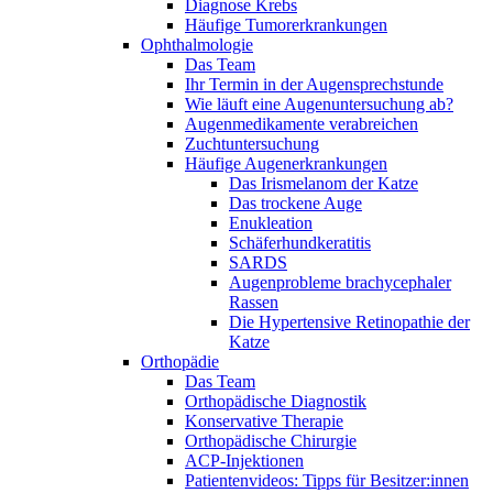
Diagnose Krebs
Häufige Tumorerkrankungen
Ophthalmologie
Das Team
Ihr Termin in der Augensprechstunde
Wie läuft eine Augenuntersuchung ab?
Augenmedikamente verabreichen
Zuchtuntersuchung
Häufige Augenerkrankungen
Das Irismelanom der Katze
Das trockene Auge
Enukleation
Schäferhundkeratitis
SARDS
Augenprobleme brachycephaler
Rassen
Die Hypertensive Retinopathie der
Katze
Orthopädie
Das Team
Orthopädische Diagnostik
Konservative Therapie
Orthopädische Chirurgie
ACP-Injektionen
Patientenvideos: Tipps für Besitzer:innen