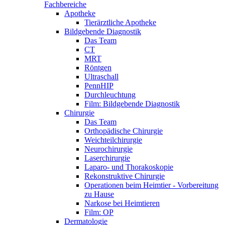
Fachbereiche
Apotheke
Tierärztliche Apotheke
Bildgebende Diagnostik
Das Team
CT
MRT
Röntgen
Ultraschall
PennHIP
Durchleuchtung
Film: Bildgebende Diagnostik
Chirurgie
Das Team
Orthopädische Chirurgie
Weichteilchirurgie
Neurochirurgie
Laserchirurgie
Laparo- und Thorakoskopie
Rekonstruktive Chirurgie
Operationen beim Heimtier - Vorbereitung
zu Hause
Narkose bei Heimtieren
Film: OP
Dermatologie