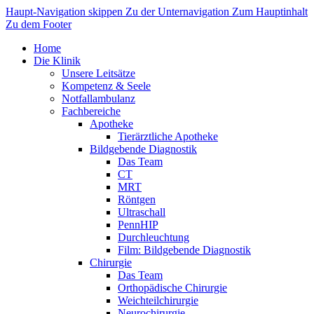
Haupt-Navigation skippen
Zu der Unternavigation
Zum Hauptinhalt
Zu dem Footer
Home
Die Klinik
Unsere Leitsätze
Kompetenz & Seele
Notfallambulanz
Fachbereiche
Apotheke
Tierärztliche Apotheke
Bildgebende Diagnostik
Das Team
CT
MRT
Röntgen
Ultraschall
PennHIP
Durchleuchtung
Film: Bildgebende Diagnostik
Chirurgie
Das Team
Orthopädische Chirurgie
Weichteilchirurgie
Neurochirurgie