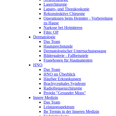
Laserchirurgie
Laparo- und Thorakoskopie
Rekonstruktive Chirurgie
Operationen beim Heimtier - Vorbereitung
zu Hause
Narkose bei Heimtieren
Film: OP
Dermatologie
Das Team
Hautsprechstunde
Dermatologischer Untersuchungsgang
Bildergalerie - Fallbeispiele
Fragebogen für Hautpatienten
HNO
Das Team
HNO im Überblick
Häufige Erkrankungen
Brachycephales Syndrom
Radiofrequenzchirurgie
Projekt "Gesunder Mops"
Innere Medizin
Das Team
Leistungsspektrum
Ihr Termin in der Inneren Medizin