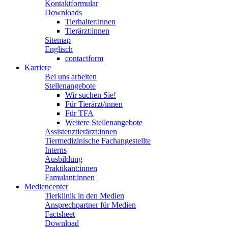
Kontaktformular
Downloads
Tierhalter:innen
Tierärzt:innen
Sitemap
Englisch
contactform
Karriere
Bei uns arbeiten
Stellenangebote
Wir suchen Sie!
Für Tierärzt/innen
Für TFA
Weitere Stellenangebote
Assistenztierärzt:innen
Tiermedizinische Fachangestellte
Interns
Ausbildung
Praktikant:innen
Famulant:innen
Mediencenter
Tierklinik in den Medien
Ansprechpartner für Medien
Factsheet
Download