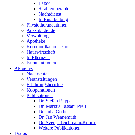
Labor
Strahlentherapie
Nachtdienst
In Einarbeitung
Physiotherapeutinnen
Auszubildende
Verwaltung
Apotheke
Kommunikationsteam
Hauswirtschaft
In Elternzeit
Famulant:innen
Aktuelles
Nachrichten
Veranstaltungen
Erfahrungsberichte
Kooperationen
Publikationen
Dr. Stefan Rupp
Dr. Markus Tassani-Prell
Dr. Julia Gedon
Dr. Jan Wennemuth
Dr. Svenja Teichmann-Knorrn
Weitere Publikationen
Dialog