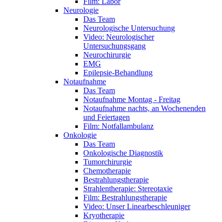
Film: Labor
Neurologie
Das Team
Neurologische Untersuchung
Video: Neurologischer
Untersuchungsgang
Neurochirurgie
EMG
Epilepsie-Behandlung
Notaufnahme
Das Team
Notaufnahme Montag - Freitag
Notaufnahme nachts, an Wochenenden
und Feiertagen
Film: Notfallambulanz
Onkologie
Das Team
Onkologische Diagnostik
Tumorchirurgie
Chemotherapie
Bestrahlungstherapie
Strahlentherapie: Stereotaxie
Film: Bestrahlungstherapie
Video: Unser Linearbeschleuniger
Kryotherapie