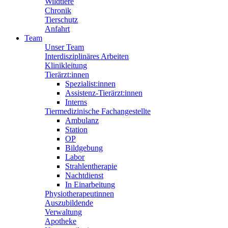
Wildtiere
Chronik
Tierschutz
Anfahrt
Team
Unser Team
Interdisziplinäres Arbeiten
Klinikleitung
Tierärzt:innen
Spezialist:innen
Assistenz-Tierärzt:innen
Interns
Tiermedizinische Fachangestellte
Ambulanz
Station
OP
Bildgebung
Labor
Strahlentherapie
Nachtdienst
In Einarbeitung
Physiotherapeutinnen
Auszubildende
Verwaltung
Apotheke