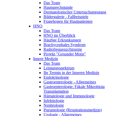
Das Team
Hautsprechstunde
Dermatologischer Untersuchungsgang
Bildergalerie - Fallbeispiele
Fragebogen für Hautpatienten
HNO
Das Team
HNO im Überblick
Häufige Erkrankungen
Brachycephales Syndrom
Radiofrequenzchirurgie
Projekt "Gesunder Mops"
Innere Medizin
Das Team
Leistungsspektrum
Ihr Termin in der Inneren Medizin
Endokrinologie
Gastroenterologie - Allgemeines
Gastroenterologie: Fäkale Mikrobiota
Transplantation
Hämatologie und Immunologie
Infektiologie
Nephrologie
Pneumologie (Respirationsmedizin)
Urologie - Allgemeines