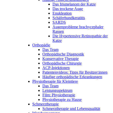
Das Irismelanom der Katze
Das trockene Auge
Enukleation
Schäferhundkeratitis
SARDS
Augenprobleme brachycephaler
Rassen
Die Hypertensive Retinopathie der
Katze
Orthopädie
Das Team
Orthopädische Diagnostik
Konservative Therapie
Orthopädische Chirurgie
ACP-Injektionen
Patientenvideos: Tipps für Besitzer:innen
Häufige orthopädische Erkrankungen
Physiotherapie für Kleintiere
Das Team
Leistungsspektrum
Film: Physiotherapie
Physiotherapie zu Hause
Schmerztherapie
Schmerztherapie und Lebensqualität