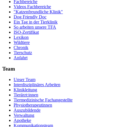
Fachbereiche
Videos Fachbereiche
"Katzenfreundliche Klinik"
Dog Friendly Doc
Ein Tag in der Tierklinik
So arbeiten unsere TFA
ISO-Zertifikat
Lexikon
Wildtiere
Chronik
Tierschutz
Anfahrt
Team
Unser Team
Interdisziplinäres Arbeiten
Klinikleitung
Tierärzt:innen
Tiermedizinische Fachangestellte
Physiotherapeutinnen
Auszubildende
Verwaltung
Apotheke
Kommunikationsteam