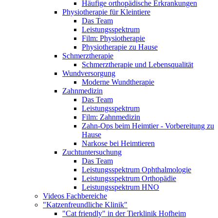
Häufige orthopädische Erkrankungen
Physiotherapie für Kleintiere
Das Team
Leistungsspektrum
Film: Physiotherapie
Physiotherapie zu Hause
Schmerztherapie
Schmerztherapie und Lebensqualität
Wundversorgung
Moderne Wundtherapie
Zahnmedizin
Das Team
Leistungsspektrum
Film: Zahnmedizin
Zahn-Ops beim Heimtier - Vorbereitung zu
Hause
Narkose bei Heimtieren
Zuchtuntersuchung
Das Team
Leistungsspektrum Ophthalmologie
Leistungsspektrum Orthopädie
Leistungsspektrum HNO
Videos Fachbereiche
"Katzenfreundliche Klinik"
"Cat friendly" in der Tierklinik Hofheim