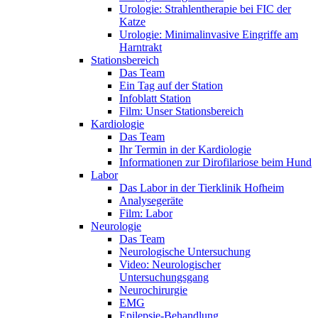
Urologie: Strahlentherapie bei FIC der
Katze
Urologie: Minimalinvasive Eingriffe am
Harntrakt
Stationsbereich
Das Team
Ein Tag auf der Station
Infoblatt Station
Film: Unser Stationsbereich
Kardiologie
Das Team
Ihr Termin in der Kardiologie
Informationen zur Dirofilariose beim Hund
Labor
Das Labor in der Tierklinik Hofheim
Analysegeräte
Film: Labor
Neurologie
Das Team
Neurologische Untersuchung
Video: Neurologischer
Untersuchungsgang
Neurochirurgie
EMG
Epilepsie-Behandlung