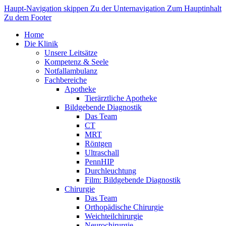
Haupt-Navigation skippen
Zu der Unternavigation
Zum Hauptinhalt
Zu dem Footer
Home
Die Klinik
Unsere Leitsätze
Kompetenz & Seele
Notfallambulanz
Fachbereiche
Apotheke
Tierärztliche Apotheke
Bildgebende Diagnostik
Das Team
CT
MRT
Röntgen
Ultraschall
PennHIP
Durchleuchtung
Film: Bildgebende Diagnostik
Chirurgie
Das Team
Orthopädische Chirurgie
Weichteilchirurgie
Neurochirurgie