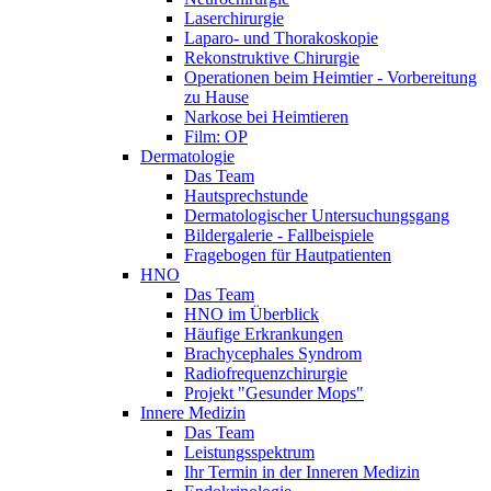
Laserchirurgie
Laparo- und Thorakoskopie
Rekonstruktive Chirurgie
Operationen beim Heimtier - Vorbereitung
zu Hause
Narkose bei Heimtieren
Film: OP
Dermatologie
Das Team
Hautsprechstunde
Dermatologischer Untersuchungsgang
Bildergalerie - Fallbeispiele
Fragebogen für Hautpatienten
HNO
Das Team
HNO im Überblick
Häufige Erkrankungen
Brachycephales Syndrom
Radiofrequenzchirurgie
Projekt "Gesunder Mops"
Innere Medizin
Das Team
Leistungsspektrum
Ihr Termin in der Inneren Medizin