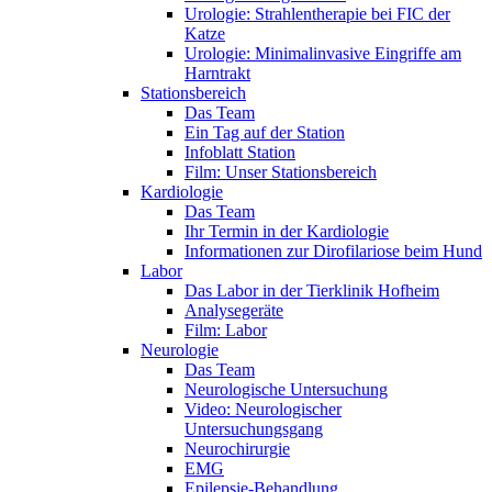
Urologie: Strahlentherapie bei FIC der
Katze
Urologie: Minimalinvasive Eingriffe am
Harntrakt
Stationsbereich
Das Team
Ein Tag auf der Station
Infoblatt Station
Film: Unser Stationsbereich
Kardiologie
Das Team
Ihr Termin in der Kardiologie
Informationen zur Dirofilariose beim Hund
Labor
Das Labor in der Tierklinik Hofheim
Analysegeräte
Film: Labor
Neurologie
Das Team
Neurologische Untersuchung
Video: Neurologischer
Untersuchungsgang
Neurochirurgie
EMG
Epilepsie-Behandlung