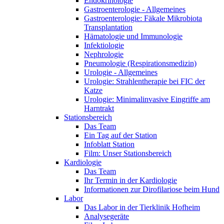
Endokrinologie
Gastroenterologie - Allgemeines
Gastroenterologie: Fäkale Mikrobiota
Transplantation
Hämatologie und Immunologie
Infektiologie
Nephrologie
Pneumologie (Respirationsmedizin)
Urologie - Allgemeines
Urologie: Strahlentherapie bei FIC der
Katze
Urologie: Minimalinvasive Eingriffe am
Harntrakt
Stationsbereich
Das Team
Ein Tag auf der Station
Infoblatt Station
Film: Unser Stationsbereich
Kardiologie
Das Team
Ihr Termin in der Kardiologie
Informationen zur Dirofilariose beim Hund
Labor
Das Labor in der Tierklinik Hofheim
Analysegeräte