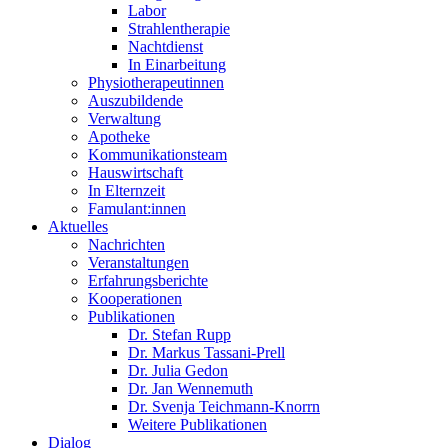
Labor
Strahlentherapie
Nachtdienst
In Einarbeitung
Physiotherapeutinnen
Auszubildende
Verwaltung
Apotheke
Kommunikationsteam
Hauswirtschaft
In Elternzeit
Famulant:innen
Aktuelles
Nachrichten
Veranstaltungen
Erfahrungsberichte
Kooperationen
Publikationen
Dr. Stefan Rupp
Dr. Markus Tassani-Prell
Dr. Julia Gedon
Dr. Jan Wennemuth
Dr. Svenja Teichmann-Knorrn
Weitere Publikationen
Dialog