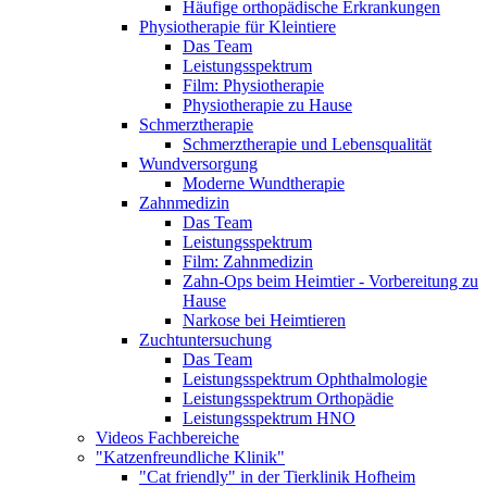
Häufige orthopädische Erkrankungen
Physiotherapie für Kleintiere
Das Team
Leistungsspektrum
Film: Physiotherapie
Physiotherapie zu Hause
Schmerztherapie
Schmerztherapie und Lebensqualität
Wundversorgung
Moderne Wundtherapie
Zahnmedizin
Das Team
Leistungsspektrum
Film: Zahnmedizin
Zahn-Ops beim Heimtier - Vorbereitung zu
Hause
Narkose bei Heimtieren
Zuchtuntersuchung
Das Team
Leistungsspektrum Ophthalmologie
Leistungsspektrum Orthopädie
Leistungsspektrum HNO
Videos Fachbereiche
"Katzenfreundliche Klinik"
"Cat friendly" in der Tierklinik Hofheim