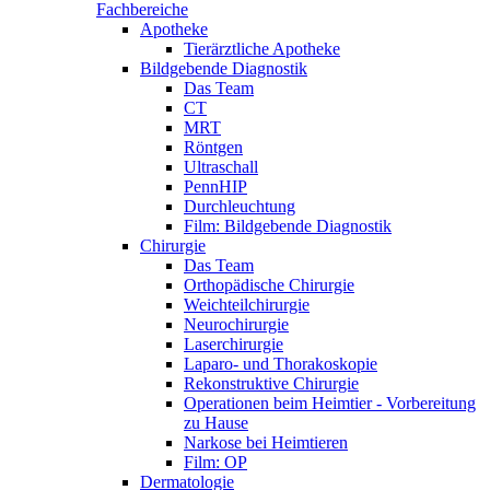
Fachbereiche
Apotheke
Tierärztliche Apotheke
Bildgebende Diagnostik
Das Team
CT
MRT
Röntgen
Ultraschall
PennHIP
Durchleuchtung
Film: Bildgebende Diagnostik
Chirurgie
Das Team
Orthopädische Chirurgie
Weichteilchirurgie
Neurochirurgie
Laserchirurgie
Laparo- und Thorakoskopie
Rekonstruktive Chirurgie
Operationen beim Heimtier - Vorbereitung
zu Hause
Narkose bei Heimtieren
Film: OP
Dermatologie