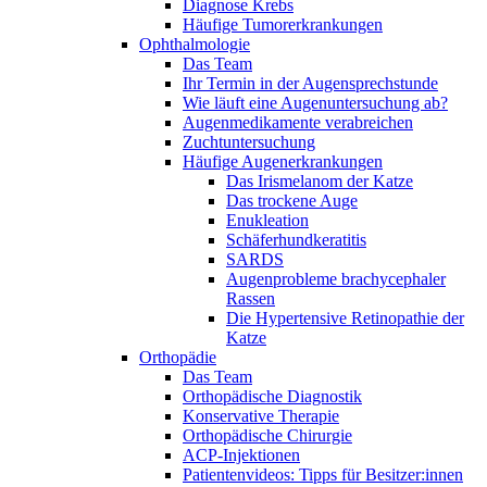
Diagnose Krebs
Häufige Tumorerkrankungen
Ophthalmologie
Das Team
Ihr Termin in der Augensprechstunde
Wie läuft eine Augenuntersuchung ab?
Augenmedikamente verabreichen
Zuchtuntersuchung
Häufige Augenerkrankungen
Das Irismelanom der Katze
Das trockene Auge
Enukleation
Schäferhundkeratitis
SARDS
Augenprobleme brachycephaler
Rassen
Die Hypertensive Retinopathie der
Katze
Orthopädie
Das Team
Orthopädische Diagnostik
Konservative Therapie
Orthopädische Chirurgie
ACP-Injektionen
Patientenvideos: Tipps für Besitzer:innen