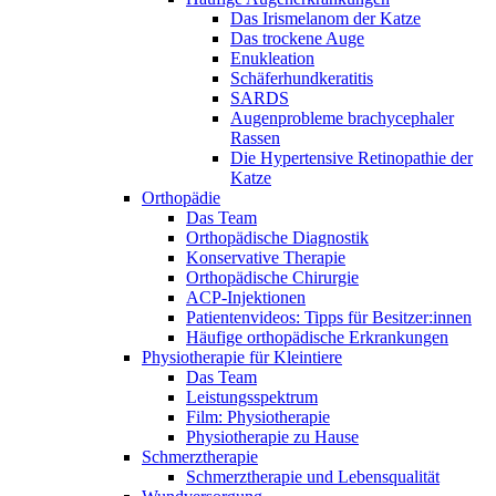
Das Irismelanom der Katze
Das trockene Auge
Enukleation
Schäferhundkeratitis
SARDS
Augenprobleme brachycephaler
Rassen
Die Hypertensive Retinopathie der
Katze
Orthopädie
Das Team
Orthopädische Diagnostik
Konservative Therapie
Orthopädische Chirurgie
ACP-Injektionen
Patientenvideos: Tipps für Besitzer:innen
Häufige orthopädische Erkrankungen
Physiotherapie für Kleintiere
Das Team
Leistungsspektrum
Film: Physiotherapie
Physiotherapie zu Hause
Schmerztherapie
Schmerztherapie und Lebensqualität