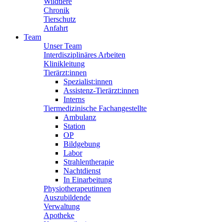
Wildtiere
Chronik
Tierschutz
Anfahrt
Team
Unser Team
Interdisziplinäres Arbeiten
Klinikleitung
Tierärzt:innen
Spezialist:innen
Assistenz-Tierärzt:innen
Interns
Tiermedizinische Fachangestellte
Ambulanz
Station
OP
Bildgebung
Labor
Strahlentherapie
Nachtdienst
In Einarbeitung
Physiotherapeutinnen
Auszubildende
Verwaltung
Apotheke