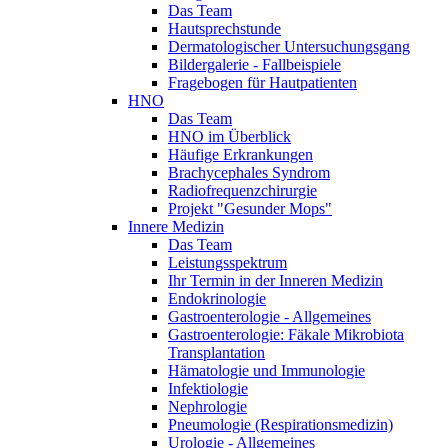
Das Team
Hautsprechstunde
Dermatologischer Untersuchungsgang
Bildergalerie - Fallbeispiele
Fragebogen für Hautpatienten
HNO
Das Team
HNO im Überblick
Häufige Erkrankungen
Brachycephales Syndrom
Radiofrequenzchirurgie
Projekt "Gesunder Mops"
Innere Medizin
Das Team
Leistungsspektrum
Ihr Termin in der Inneren Medizin
Endokrinologie
Gastroenterologie - Allgemeines
Gastroenterologie: Fäkale Mikrobiota
Transplantation
Hämatologie und Immunologie
Infektiologie
Nephrologie
Pneumologie (Respirationsmedizin)
Urologie - Allgemeines