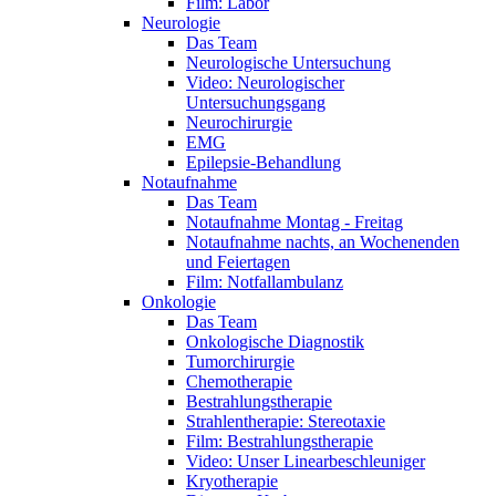
Film: Labor
Neurologie
Das Team
Neurologische Untersuchung
Video: Neurologischer
Untersuchungsgang
Neurochirurgie
EMG
Epilepsie-Behandlung
Notaufnahme
Das Team
Notaufnahme Montag - Freitag
Notaufnahme nachts, an Wochenenden
und Feiertagen
Film: Notfallambulanz
Onkologie
Das Team
Onkologische Diagnostik
Tumorchirurgie
Chemotherapie
Bestrahlungstherapie
Strahlentherapie: Stereotaxie
Film: Bestrahlungstherapie
Video: Unser Linearbeschleuniger
Kryotherapie