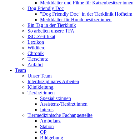
Merkblätter und Filme für Katzenbesitzer:innen
Dog Friendly Doc
"Dog Friendly Doc" in der Tierklinik Hofheim
Merkblätter für Hundebesitzer:innen
Ein Tag in der Tierklinik
So arbeiten unsere TFA
ISO-Zertifikat
Lexikon
Wildtiere
Chronik
Tierschutz
Anfahrt
Team
Unser Team
Interdisziplinäres Arbeiten
Klinikleitung
Tierärzt:innen
Spezialist:innen
Assistenz-Tierärzt:innen
Interns
Tiermedizinische Fachangestellte
Ambulanz
Station
OP
Bildgebung