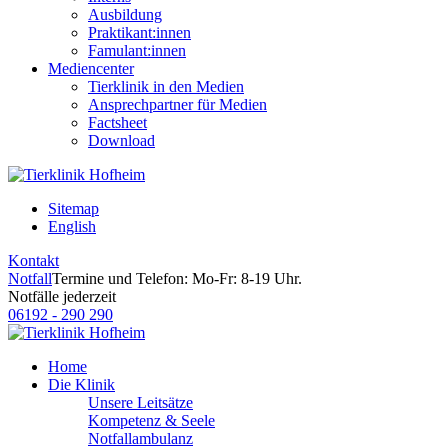
Ausbildung
Praktikant:innen
Famulant:innen
Mediencenter
Tierklinik in den Medien
Ansprechpartner für Medien
Factsheet
Download
Sitemap
English
Kontakt
Notfall
Termine und Telefon: Mo-Fr: 8-19 Uhr.
Notfälle jederzeit
06192 - 290 290
Home
Die Klinik
Unsere Leitsätze
Kompetenz & Seele
Notfallambulanz