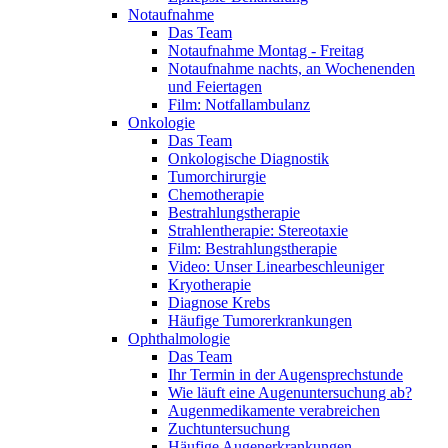
Notaufnahme
Das Team
Notaufnahme Montag - Freitag
Notaufnahme nachts, an Wochenenden
und Feiertagen
Film: Notfallambulanz
Onkologie
Das Team
Onkologische Diagnostik
Tumorchirurgie
Chemotherapie
Bestrahlungstherapie
Strahlentherapie: Stereotaxie
Film: Bestrahlungstherapie
Video: Unser Linearbeschleuniger
Kryotherapie
Diagnose Krebs
Häufige Tumorerkrankungen
Ophthalmologie
Das Team
Ihr Termin in der Augensprechstunde
Wie läuft eine Augenuntersuchung ab?
Augenmedikamente verabreichen
Zuchtuntersuchung
Häufige Augenerkrankungen