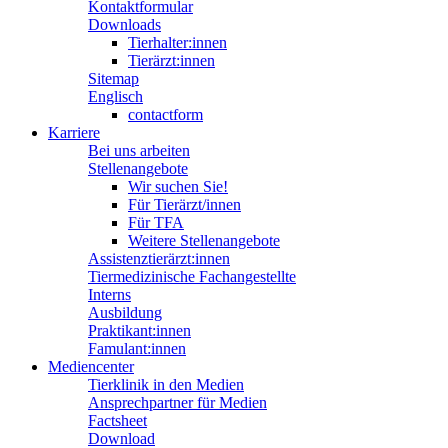
Kontaktformular
Downloads
Tierhalter:innen
Tierärzt:innen
Sitemap
Englisch
contactform
Karriere
Bei uns arbeiten
Stellenangebote
Wir suchen Sie!
Für Tierärzt/innen
Für TFA
Weitere Stellenangebote
Assistenztierärzt:innen
Tiermedizinische Fachangestellte
Interns
Ausbildung
Praktikant:innen
Famulant:innen
Mediencenter
Tierklinik in den Medien
Ansprechpartner für Medien
Factsheet
Download