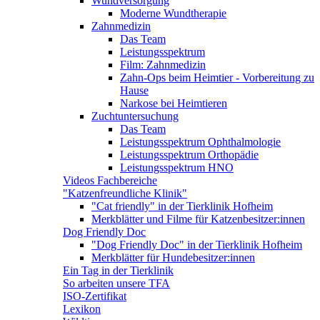
Wundversorgung
Moderne Wundtherapie
Zahnmedizin
Das Team
Leistungsspektrum
Film: Zahnmedizin
Zahn-Ops beim Heimtier - Vorbereitung zu
Hause
Narkose bei Heimtieren
Zuchtuntersuchung
Das Team
Leistungsspektrum Ophthalmologie
Leistungsspektrum Orthopädie
Leistungsspektrum HNO
Videos Fachbereiche
"Katzenfreundliche Klinik"
"Cat friendly" in der Tierklinik Hofheim
Merkblätter und Filme für Katzenbesitzer:innen
Dog Friendly Doc
"Dog Friendly Doc" in der Tierklinik Hofheim
Merkblätter für Hundebesitzer:innen
Ein Tag in der Tierklinik
So arbeiten unsere TFA
ISO-Zertifikat
Lexikon