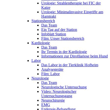
Urologie: Strahlentherapie bei FIC der
Katze
Urologie: Minimalinvasive Eingriffe am
Harntrakt
Stationsbereich
Das Team
Ein Tag auf der Station
Infoblatt Station
Film: Unser Stationsbereich
Kardiologie
Das Team
Ihr Termin in der Kardiologie
Informationen zur Dirofilariose beim Hund
Labor
Das Labor in der Tierklinik Hofheim
Analysegeräte
Film: Labor
Neurologie
Das Team
Neurologische Untersuchung
Video: Neurologischer
Untersuchungsgang
Neurochirurgie
EMG
Epilepsie-Behandlung