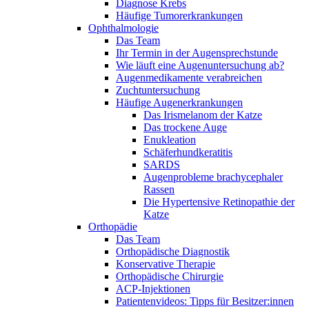
Diagnose Krebs
Häufige Tumorerkrankungen
Ophthalmologie
Das Team
Ihr Termin in der Augensprechstunde
Wie läuft eine Augenuntersuchung ab?
Augenmedikamente verabreichen
Zuchtuntersuchung
Häufige Augenerkrankungen
Das Irismelanom der Katze
Das trockene Auge
Enukleation
Schäferhundkeratitis
SARDS
Augenprobleme brachycephaler
Rassen
Die Hypertensive Retinopathie der
Katze
Orthopädie
Das Team
Orthopädische Diagnostik
Konservative Therapie
Orthopädische Chirurgie
ACP-Injektionen
Patientenvideos: Tipps für Besitzer:innen