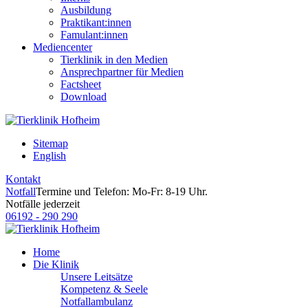
Ausbildung
Praktikant:innen
Famulant:innen
Mediencenter
Tierklinik in den Medien
Ansprechpartner für Medien
Factsheet
Download
Sitemap
English
Kontakt
Notfall
Termine und Telefon: Mo-Fr: 8-19 Uhr.
Notfälle jederzeit
06192 - 290 290
Home
Die Klinik
Unsere Leitsätze
Kompetenz & Seele
Notfallambulanz