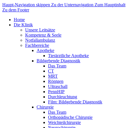
Haupt-Navigation skippen
Zu der Unternavigation
Zum Hauptinhalt
Zu dem Footer
Home
Die Klinik
Unsere Leitsätze
Kompetenz & Seele
Notfallambulanz
Fachbereiche
Apotheke
Tierärztliche Apotheke
Bildgebende Diagnostik
Das Team
CT
MRT
Röntgen
Ultraschall
PennHIP
Durchleuchtung
Film: Bildgebende Diagnostik
Chirurgie
Das Team
Orthopädische Chirurgie
Weichteilchirurgie
Neurochirurgie