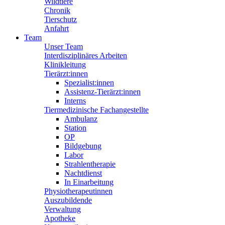
Wildtiere
Chronik
Tierschutz
Anfahrt
Team
Unser Team
Interdisziplinäres Arbeiten
Klinikleitung
Tierärzt:innen
Spezialist:innen
Assistenz-Tierärzt:innen
Interns
Tiermedizinische Fachangestellte
Ambulanz
Station
OP
Bildgebung
Labor
Strahlentherapie
Nachtdienst
In Einarbeitung
Physiotherapeutinnen
Auszubildende
Verwaltung
Apotheke