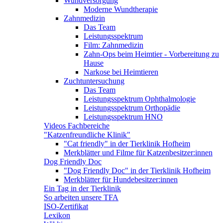
Wundversorgung
Moderne Wundtherapie
Zahnmedizin
Das Team
Leistungsspektrum
Film: Zahnmedizin
Zahn-Ops beim Heimtier - Vorbereitung zu
Hause
Narkose bei Heimtieren
Zuchtuntersuchung
Das Team
Leistungsspektrum Ophthalmologie
Leistungsspektrum Orthopädie
Leistungsspektrum HNO
Videos Fachbereiche
"Katzenfreundliche Klinik"
"Cat friendly" in der Tierklinik Hofheim
Merkblätter und Filme für Katzenbesitzer:innen
Dog Friendly Doc
"Dog Friendly Doc" in der Tierklinik Hofheim
Merkblätter für Hundebesitzer:innen
Ein Tag in der Tierklinik
So arbeiten unsere TFA
ISO-Zertifikat
Lexikon