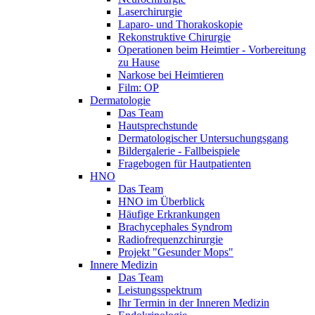
Laserchirurgie
Laparo- und Thorakoskopie
Rekonstruktive Chirurgie
Operationen beim Heimtier - Vorbereitung
zu Hause
Narkose bei Heimtieren
Film: OP
Dermatologie
Das Team
Hautsprechstunde
Dermatologischer Untersuchungsgang
Bildergalerie - Fallbeispiele
Fragebogen für Hautpatienten
HNO
Das Team
HNO im Überblick
Häufige Erkrankungen
Brachycephales Syndrom
Radiofrequenzchirurgie
Projekt "Gesunder Mops"
Innere Medizin
Das Team
Leistungsspektrum
Ihr Termin in der Inneren Medizin