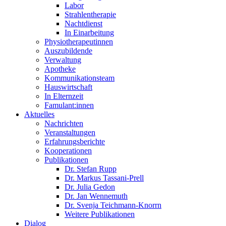
Labor
Strahlentherapie
Nachtdienst
In Einarbeitung
Physiotherapeutinnen
Auszubildende
Verwaltung
Apotheke
Kommunikationsteam
Hauswirtschaft
In Elternzeit
Famulant:innen
Aktuelles
Nachrichten
Veranstaltungen
Erfahrungsberichte
Kooperationen
Publikationen
Dr. Stefan Rupp
Dr. Markus Tassani-Prell
Dr. Julia Gedon
Dr. Jan Wennemuth
Dr. Svenja Teichmann-Knorrn
Weitere Publikationen
Dialog