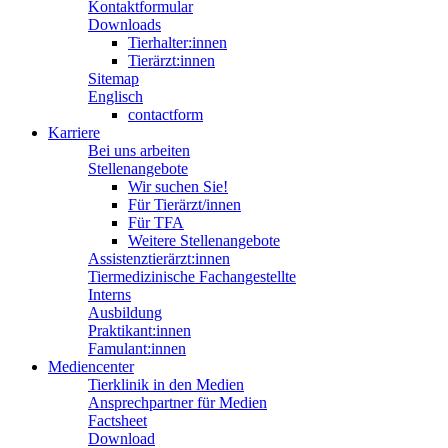
Kontaktformular
Downloads
Tierhalter:innen
Tierärzt:innen
Sitemap
Englisch
contactform
Karriere
Bei uns arbeiten
Stellenangebote
Wir suchen Sie!
Für Tierärzt/innen
Für TFA
Weitere Stellenangebote
Assistenztierärzt:innen
Tiermedizinische Fachangestellte
Interns
Ausbildung
Praktikant:innen
Famulant:innen
Mediencenter
Tierklinik in den Medien
Ansprechpartner für Medien
Factsheet
Download