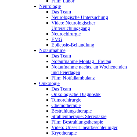
Film: Labor
Neurologie
Das Team
Neurologische Untersuchung
Video: Neurologischer
Untersuchungsgang
Neurochirurgie
EMG
Epilepsie-Behandlung
Notaufnahme
Das Team
Notaufnahme Montag - Freitag
Notaufnahme nachts, an Wochenenden
und Feiertagen
Film: Notfallambulanz
Onkologie
Das Team
Onkologische Diagnostik
Tumorchirurgie
Chemotherapie
Bestrahlungstherapie
Strahlentherapie: Stereotaxie
Film: Bestrahlungstherapie
Video: Unser Linearbeschleuniger
Kryotherapie