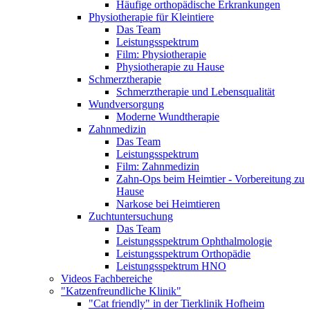
Häufige orthopädische Erkrankungen
Physiotherapie für Kleintiere
Das Team
Leistungsspektrum
Film: Physiotherapie
Physiotherapie zu Hause
Schmerztherapie
Schmerztherapie und Lebensqualität
Wundversorgung
Moderne Wundtherapie
Zahnmedizin
Das Team
Leistungsspektrum
Film: Zahnmedizin
Zahn-Ops beim Heimtier - Vorbereitung zu
Hause
Narkose bei Heimtieren
Zuchtuntersuchung
Das Team
Leistungsspektrum Ophthalmologie
Leistungsspektrum Orthopädie
Leistungsspektrum HNO
Videos Fachbereiche
"Katzenfreundliche Klinik"
"Cat friendly" in der Tierklinik Hofheim