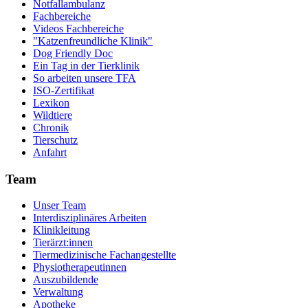
Notfallambulanz
Fachbereiche
Videos Fachbereiche
"Katzenfreundliche Klinik"
Dog Friendly Doc
Ein Tag in der Tierklinik
So arbeiten unsere TFA
ISO-Zertifikat
Lexikon
Wildtiere
Chronik
Tierschutz
Anfahrt
Team
Unser Team
Interdisziplinäres Arbeiten
Klinikleitung
Tierärzt:innen
Tiermedizinische Fachangestellte
Physiotherapeutinnen
Auszubildende
Verwaltung
Apotheke