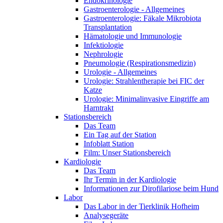
Endokrinologie
Gastroenterologie - Allgemeines
Gastroenterologie: Fäkale Mikrobiota
Transplantation
Hämatologie und Immunologie
Infektiologie
Nephrologie
Pneumologie (Respirationsmedizin)
Urologie - Allgemeines
Urologie: Strahlentherapie bei FIC der
Katze
Urologie: Minimalinvasive Eingriffe am
Harntrakt
Stationsbereich
Das Team
Ein Tag auf der Station
Infoblatt Station
Film: Unser Stationsbereich
Kardiologie
Das Team
Ihr Termin in der Kardiologie
Informationen zur Dirofilariose beim Hund
Labor
Das Labor in der Tierklinik Hofheim
Analysegeräte