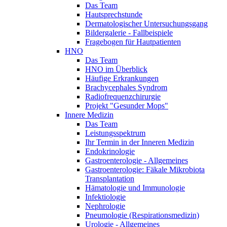
Das Team
Hautsprechstunde
Dermatologischer Untersuchungsgang
Bildergalerie - Fallbeispiele
Fragebogen für Hautpatienten
HNO
Das Team
HNO im Überblick
Häufige Erkrankungen
Brachycephales Syndrom
Radiofrequenzchirurgie
Projekt "Gesunder Mops"
Innere Medizin
Das Team
Leistungsspektrum
Ihr Termin in der Inneren Medizin
Endokrinologie
Gastroenterologie - Allgemeines
Gastroenterologie: Fäkale Mikrobiota
Transplantation
Hämatologie und Immunologie
Infektiologie
Nephrologie
Pneumologie (Respirationsmedizin)
Urologie - Allgemeines