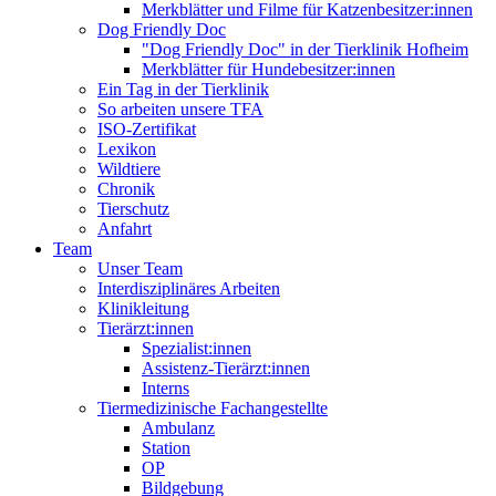
Merkblätter und Filme für Katzenbesitzer:innen
Dog Friendly Doc
"Dog Friendly Doc" in der Tierklinik Hofheim
Merkblätter für Hundebesitzer:innen
Ein Tag in der Tierklinik
So arbeiten unsere TFA
ISO-Zertifikat
Lexikon
Wildtiere
Chronik
Tierschutz
Anfahrt
Team
Unser Team
Interdisziplinäres Arbeiten
Klinikleitung
Tierärzt:innen
Spezialist:innen
Assistenz-Tierärzt:innen
Interns
Tiermedizinische Fachangestellte
Ambulanz
Station
OP
Bildgebung