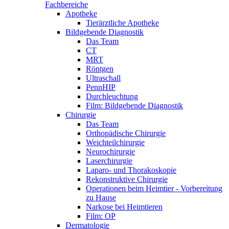
Fachbereiche
Apotheke
Tierärztliche Apotheke
Bildgebende Diagnostik
Das Team
CT
MRT
Röntgen
Ultraschall
PennHIP
Durchleuchtung
Film: Bildgebende Diagnostik
Chirurgie
Das Team
Orthopädische Chirurgie
Weichteilchirurgie
Neurochirurgie
Laserchirurgie
Laparo- und Thorakoskopie
Rekonstruktive Chirurgie
Operationen beim Heimtier - Vorbereitung
zu Hause
Narkose bei Heimtieren
Film: OP
Dermatologie