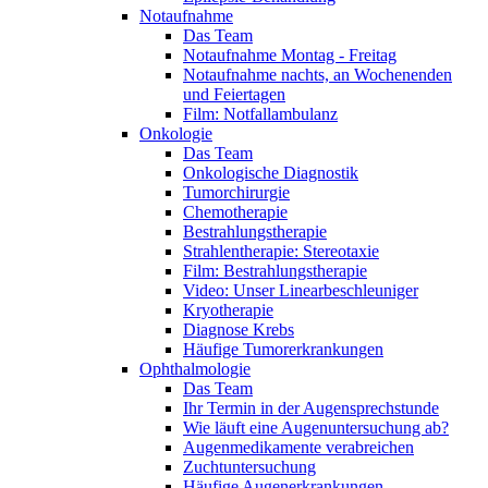
Notaufnahme
Das Team
Notaufnahme Montag - Freitag
Notaufnahme nachts, an Wochenenden
und Feiertagen
Film: Notfallambulanz
Onkologie
Das Team
Onkologische Diagnostik
Tumorchirurgie
Chemotherapie
Bestrahlungstherapie
Strahlentherapie: Stereotaxie
Film: Bestrahlungstherapie
Video: Unser Linearbeschleuniger
Kryotherapie
Diagnose Krebs
Häufige Tumorerkrankungen
Ophthalmologie
Das Team
Ihr Termin in der Augensprechstunde
Wie läuft eine Augenuntersuchung ab?
Augenmedikamente verabreichen
Zuchtuntersuchung
Häufige Augenerkrankungen