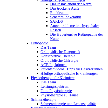
Das Irismelanom der Katze
Das trockene Auge
Enukleation
Schäferhundkeratitis
SARDS
Augenprobleme brachycephaler
Rassen
Die Hypertensive Retinopathie der
Katze
Orthopädie
Das Team
Orthopädische Diagnostik
Konservative Therapie
Orthopädische Chirurgie
ACP-Injektionen
Patientenvideos: Tipps für Besitzer:innen
Häufige orthopädische Erkrankungen
Physiotherapie für Kleintiere
Das Team
Leistungsspektrum
Film: Physiotherapie
Physiotherapie zu Hause
Schmerztherapie
Schmerztherapie und Lebensqualität