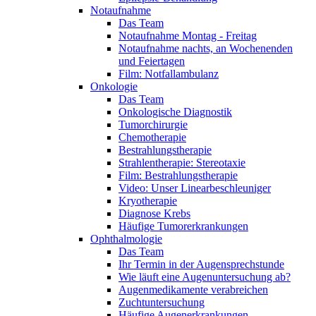
Notaufnahme
Das Team
Notaufnahme Montag - Freitag
Notaufnahme nachts, an Wochenenden
und Feiertagen
Film: Notfallambulanz
Onkologie
Das Team
Onkologische Diagnostik
Tumorchirurgie
Chemotherapie
Bestrahlungstherapie
Strahlentherapie: Stereotaxie
Film: Bestrahlungstherapie
Video: Unser Linearbeschleuniger
Kryotherapie
Diagnose Krebs
Häufige Tumorerkrankungen
Ophthalmologie
Das Team
Ihr Termin in der Augensprechstunde
Wie läuft eine Augenuntersuchung ab?
Augenmedikamente verabreichen
Zuchtuntersuchung
Häufige Augenerkrankungen