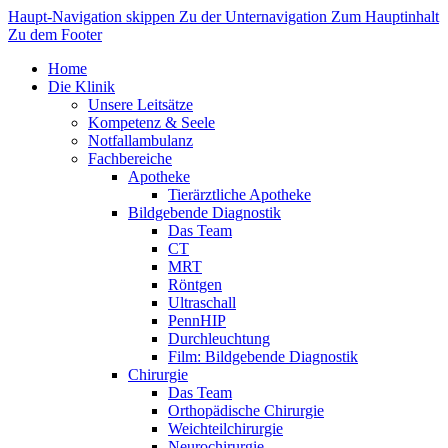
Haupt-Navigation skippen
Zu der Unternavigation
Zum Hauptinhalt
Zu dem Footer
Home
Die Klinik
Unsere Leitsätze
Kompetenz & Seele
Notfallambulanz
Fachbereiche
Apotheke
Tierärztliche Apotheke
Bildgebende Diagnostik
Das Team
CT
MRT
Röntgen
Ultraschall
PennHIP
Durchleuchtung
Film: Bildgebende Diagnostik
Chirurgie
Das Team
Orthopädische Chirurgie
Weichteilchirurgie
Neurochirurgie