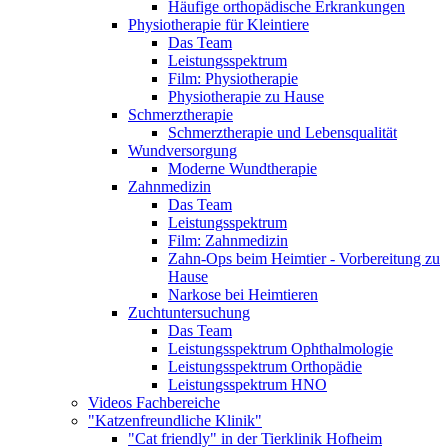
Häufige orthopädische Erkrankungen
Physiotherapie für Kleintiere
Das Team
Leistungsspektrum
Film: Physiotherapie
Physiotherapie zu Hause
Schmerztherapie
Schmerztherapie und Lebensqualität
Wundversorgung
Moderne Wundtherapie
Zahnmedizin
Das Team
Leistungsspektrum
Film: Zahnmedizin
Zahn-Ops beim Heimtier - Vorbereitung zu
Hause
Narkose bei Heimtieren
Zuchtuntersuchung
Das Team
Leistungsspektrum Ophthalmologie
Leistungsspektrum Orthopädie
Leistungsspektrum HNO
Videos Fachbereiche
"Katzenfreundliche Klinik"
"Cat friendly" in der Tierklinik Hofheim