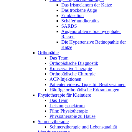
Das Irismelanom der Katze
Das trockene Auge
Enukleation
Schäferhundkeratitis
SARDS
Augenprobleme brachycephaler
Rassen
Die Hypertensive Retinopathie der
Katze
Orthopädie
Das Team
Orthopädische Diagnostik
Konservative Therapie
Orthopädische Chirurgie
ACP-Injektionen
Patientenvideos: Tipps für Besitzer:innen
Häufige orthopädische Erkrankungen
Physiotherapie für Kleintiere
Das Team
Leistungsspektrum
Film: Physiotherapie
Physiotherapie zu Hause
Schmerztherapie
Schmerztherapie und Lebensqualität