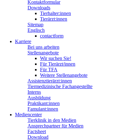
Kontaktformular
Downloads
Tierhalter:innen
Tierärzt:innen
Sitemap
Englisch
contactform
Karriere
Bei uns arbeiten
Stellenangebote
Wir suchen Sie!
Für Tierärzt/innen
Für TFA
Weitere Stellenangebote
Assistenztierärzt:innen
Tiermedizinische Fachangestellte
Interns
Ausbildung
Praktikant:innen
Famulant:innen
Mediencenter
Tierklinik in den Medien
Ansprechpartner für Medien
Factsheet
Download