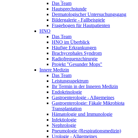
Das Team
Hautsprechstunde
Dermatologischer Untersuchungsgang
Bildergalerie - Fallbeispiele
Fragebogen für Hautpatienten
HNO
Das Team
HNO im Überblick
Häufige Erkrankungen
Brachycephales Syndrom
Radiofrequenzchirurgie
Projekt "Gesunder Mops"
Innere Medizin
Das Team
Leistungsspektrum
Ihr Termin in der Inneren Medizin
Endokrinologie
Gastroenterologie - Allgemeines
Gastroenterologie: Fäkale Mikrobiota
Transplantation
Hämatologie und Immunologie
Infektiologie
Nephrologie
Pneumologie (Respirationsmedizin)
Urologie - Allgemeines