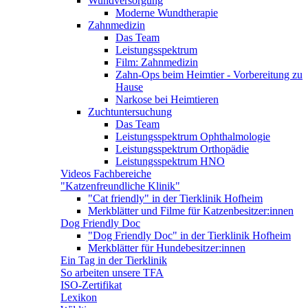
Wundversorgung
Moderne Wundtherapie
Zahnmedizin
Das Team
Leistungsspektrum
Film: Zahnmedizin
Zahn-Ops beim Heimtier - Vorbereitung zu
Hause
Narkose bei Heimtieren
Zuchtuntersuchung
Das Team
Leistungsspektrum Ophthalmologie
Leistungsspektrum Orthopädie
Leistungsspektrum HNO
Videos Fachbereiche
"Katzenfreundliche Klinik"
"Cat friendly" in der Tierklinik Hofheim
Merkblätter und Filme für Katzenbesitzer:innen
Dog Friendly Doc
"Dog Friendly Doc" in der Tierklinik Hofheim
Merkblätter für Hundebesitzer:innen
Ein Tag in der Tierklinik
So arbeiten unsere TFA
ISO-Zertifikat
Lexikon