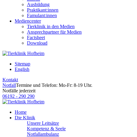
Ausbildung
Praktikant:innen
Famulant:innen
Mediencenter
Tierklinik in den Medien
Ansprechpartner für Medien
Factsheet
Download
Sitemap
English
Kontakt
Notfall
Termine und Telefon: Mo-Fr: 8-19 Uhr.
Notfälle jederzeit
06192 - 290 290
Home
Die Klinik
Unsere Leitsätze
Kompetenz & Seele
Notfallambulanz