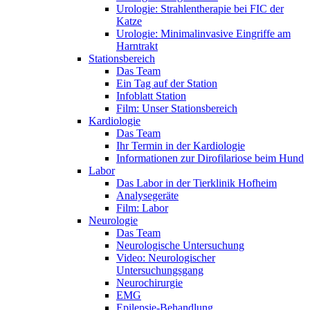
Urologie: Strahlentherapie bei FIC der
Katze
Urologie: Minimalinvasive Eingriffe am
Harntrakt
Stationsbereich
Das Team
Ein Tag auf der Station
Infoblatt Station
Film: Unser Stationsbereich
Kardiologie
Das Team
Ihr Termin in der Kardiologie
Informationen zur Dirofilariose beim Hund
Labor
Das Labor in der Tierklinik Hofheim
Analysegeräte
Film: Labor
Neurologie
Das Team
Neurologische Untersuchung
Video: Neurologischer
Untersuchungsgang
Neurochirurgie
EMG
Epilepsie-Behandlung