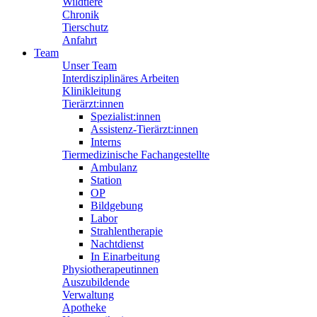
Wildtiere
Chronik
Tierschutz
Anfahrt
Team
Unser Team
Interdisziplinäres Arbeiten
Klinikleitung
Tierärzt:innen
Spezialist:innen
Assistenz-Tierärzt:innen
Interns
Tiermedizinische Fachangestellte
Ambulanz
Station
OP
Bildgebung
Labor
Strahlentherapie
Nachtdienst
In Einarbeitung
Physiotherapeutinnen
Auszubildende
Verwaltung
Apotheke