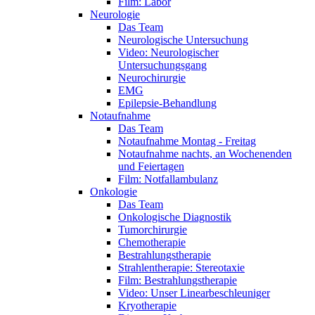
Film: Labor
Neurologie
Das Team
Neurologische Untersuchung
Video: Neurologischer
Untersuchungsgang
Neurochirurgie
EMG
Epilepsie-Behandlung
Notaufnahme
Das Team
Notaufnahme Montag - Freitag
Notaufnahme nachts, an Wochenenden
und Feiertagen
Film: Notfallambulanz
Onkologie
Das Team
Onkologische Diagnostik
Tumorchirurgie
Chemotherapie
Bestrahlungstherapie
Strahlentherapie: Stereotaxie
Film: Bestrahlungstherapie
Video: Unser Linearbeschleuniger
Kryotherapie