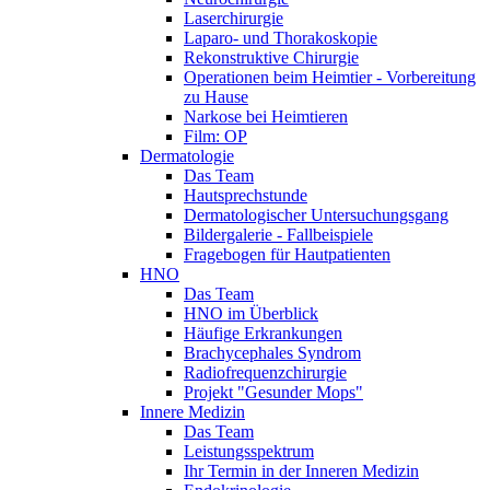
Laserchirurgie
Laparo- und Thorakoskopie
Rekonstruktive Chirurgie
Operationen beim Heimtier - Vorbereitung
zu Hause
Narkose bei Heimtieren
Film: OP
Dermatologie
Das Team
Hautsprechstunde
Dermatologischer Untersuchungsgang
Bildergalerie - Fallbeispiele
Fragebogen für Hautpatienten
HNO
Das Team
HNO im Überblick
Häufige Erkrankungen
Brachycephales Syndrom
Radiofrequenzchirurgie
Projekt "Gesunder Mops"
Innere Medizin
Das Team
Leistungsspektrum
Ihr Termin in der Inneren Medizin