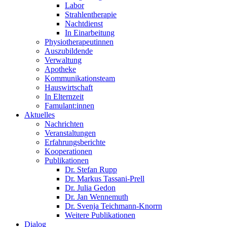
Labor
Strahlentherapie
Nachtdienst
In Einarbeitung
Physiotherapeutinnen
Auszubildende
Verwaltung
Apotheke
Kommunikationsteam
Hauswirtschaft
In Elternzeit
Famulant:innen
Aktuelles
Nachrichten
Veranstaltungen
Erfahrungsberichte
Kooperationen
Publikationen
Dr. Stefan Rupp
Dr. Markus Tassani-Prell
Dr. Julia Gedon
Dr. Jan Wennemuth
Dr. Svenja Teichmann-Knorrn
Weitere Publikationen
Dialog