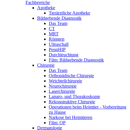
Fachbereiche
Apotheke
Tierärztliche Apotheke
Bildgebende Diagnostik
Das Team
CT
MRT
Röntgen
Ultraschall
PennHIP
Durchleuchtung
Film: Bildgebende Diagnostik
Chirurgie
Das Team
Orthopädische Chirurgie
Weichteilchirurgie
Neurochirurgie
Laserchirurgie
Laparo- und Thorakoskopie
Rekonstruktive Chirurgie
Operationen beim Heimtier - Vorbereitung
zu Hause
Narkose bei Heimtieren
Film: OP
Dermatologie