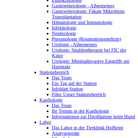
Endokrinologie
Gastroenterologie - Allgemeines
Gastroenterologie: Fäkale Mikrobiota
Transplantation
Hämatologie und Immunologie
Infektiologie
Nephrologie
Pneumologie (Respirationsmedizin)
Urologie - Allgemeines
Urologie: Strahlentherapie bei FIC der
Katze
Urologie: Minimalinvasive Eingriffe am
Harntrakt
Stationsbereich
Das Team
Ein Tag auf der Station
Infoblatt Station
Film: Unser Stationsbereich
Kardiologie
Das Team
Ihr Termin in der Kardiologie
Informationen zur Dirofilariose beim Hund
Labor
Das Labor in der Tierklinik Hofheim
Analysegeräte