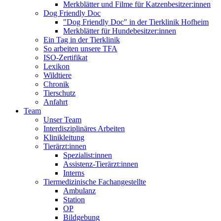
Merkblätter und Filme für Katzenbesitzer:innen
Dog Friendly Doc
"Dog Friendly Doc" in der Tierklinik Hofheim
Merkblätter für Hundebesitzer:innen
Ein Tag in der Tierklinik
So arbeiten unsere TFA
ISO-Zertifikat
Lexikon
Wildtiere
Chronik
Tierschutz
Anfahrt
Team
Unser Team
Interdisziplinäres Arbeiten
Klinikleitung
Tierärzt:innen
Spezialist:innen
Assistenz-Tierärzt:innen
Interns
Tiermedizinische Fachangestellte
Ambulanz
Station
OP
Bildgebung