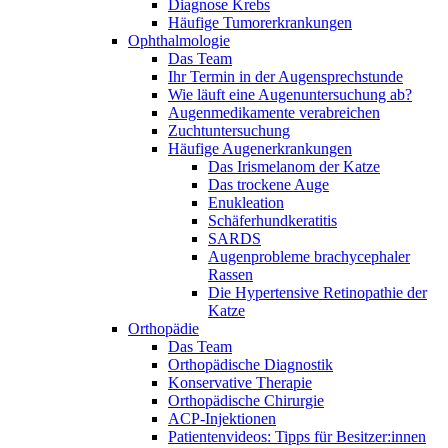
Diagnose Krebs
Häufige Tumorerkrankungen
Ophthalmologie
Das Team
Ihr Termin in der Augensprechstunde
Wie läuft eine Augenuntersuchung ab?
Augenmedikamente verabreichen
Zuchtuntersuchung
Häufige Augenerkrankungen
Das Irismelanom der Katze
Das trockene Auge
Enukleation
Schäferhundkeratitis
SARDS
Augenprobleme brachycephaler
Rassen
Die Hypertensive Retinopathie der
Katze
Orthopädie
Das Team
Orthopädische Diagnostik
Konservative Therapie
Orthopädische Chirurgie
ACP-Injektionen
Patientenvideos: Tipps für Besitzer:innen