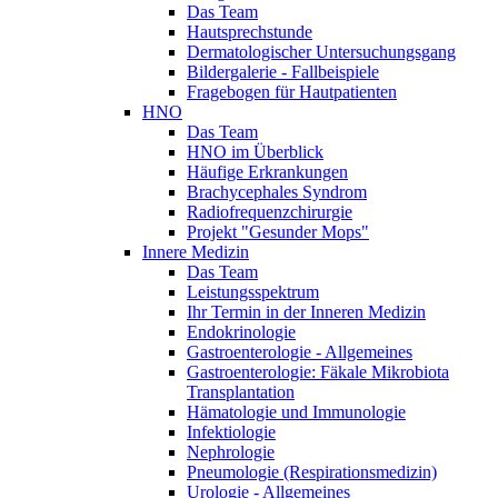
Das Team
Hautsprechstunde
Dermatologischer Untersuchungsgang
Bildergalerie - Fallbeispiele
Fragebogen für Hautpatienten
HNO
Das Team
HNO im Überblick
Häufige Erkrankungen
Brachycephales Syndrom
Radiofrequenzchirurgie
Projekt "Gesunder Mops"
Innere Medizin
Das Team
Leistungsspektrum
Ihr Termin in der Inneren Medizin
Endokrinologie
Gastroenterologie - Allgemeines
Gastroenterologie: Fäkale Mikrobiota
Transplantation
Hämatologie und Immunologie
Infektiologie
Nephrologie
Pneumologie (Respirationsmedizin)
Urologie - Allgemeines