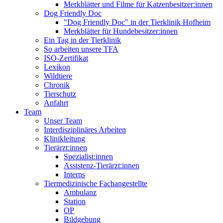
Merkblätter und Filme für Katzenbesitzer:innen
Dog Friendly Doc
"Dog Friendly Doc" in der Tierklinik Hofheim
Merkblätter für Hundebesitzer:innen
Ein Tag in der Tierklinik
So arbeiten unsere TFA
ISO-Zertifikat
Lexikon
Wildtiere
Chronik
Tierschutz
Anfahrt
Team
Unser Team
Interdisziplinäres Arbeiten
Klinikleitung
Tierärzt:innen
Spezialist:innen
Assistenz-Tierärzt:innen
Interns
Tiermedizinische Fachangestellte
Ambulanz
Station
OP
Bildgebung