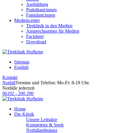
Ausbildung
Praktikant:innen
Famulant:innen
Mediencenter
Tierklinik in den Medien
Ansprechpartner für Medien
Factsheet
Download
Sitemap
English
Kontakt
Notfall
Termine und Telefon: Mo-Fr: 8-19 Uhr.
Notfälle jederzeit
06192 - 290 290
Home
Die Klinik
Unsere Leitsätze
Kompetenz & Seele
Notfallambulanz