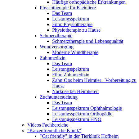
Häufige orthopädische Erkrankungen
Physiotherapie für Kleintiere
Das Team
Leistungsspektrum
Film: Physiotherapie
Physiotherapie zu Hause
Schmerztherapie
Schmerztherapie und Lebensqualität
Wundversorgung
Moderne Wundtherapie
Zahnmedizin
Das Team
Leistungsspektrum
Film: Zahnmedizin
Zahn-Ops beim Heimtier - Vorbereitung zu
Hause
Narkose bei Heimtieren
Zuchtuntersuchung
Das Team
Leistungsspektrum Ophthalmologie
Leistungsspektrum Orthopädie
Leistungsspektrum HNO
Videos Fachbereiche
"Katzenfreundliche Klinik"
"Cat friendly" in der Tierklinik Hofheim