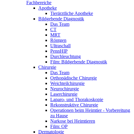
Fachbereiche
Apotheke
Tierärztliche Apotheke
Bildgebende Diagnostik
Das Team
CT
MRT
Röntgen
Ultraschall
PennHIP
Durchleuchtung
Film: Bildgebende Diagnostik
Chirurgie
Das Team
Orthopädische Chirurgie
Weichteilchirurgie
Neurochirurgie
Laserchirurgie
Laparo- und Thorakoskopie
Rekonstruktive Chirurgie
Operationen beim Heimtier - Vorbereitung
zu Hause
Narkose bei Heimtieren
Film: OP
Dermatologie