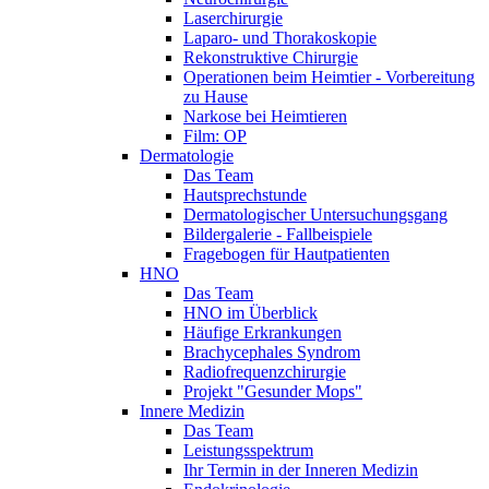
Laserchirurgie
Laparo- und Thorakoskopie
Rekonstruktive Chirurgie
Operationen beim Heimtier - Vorbereitung
zu Hause
Narkose bei Heimtieren
Film: OP
Dermatologie
Das Team
Hautsprechstunde
Dermatologischer Untersuchungsgang
Bildergalerie - Fallbeispiele
Fragebogen für Hautpatienten
HNO
Das Team
HNO im Überblick
Häufige Erkrankungen
Brachycephales Syndrom
Radiofrequenzchirurgie
Projekt "Gesunder Mops"
Innere Medizin
Das Team
Leistungsspektrum
Ihr Termin in der Inneren Medizin