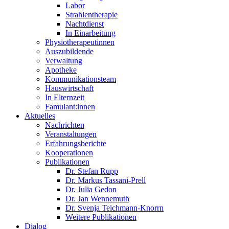
Labor
Strahlentherapie
Nachtdienst
In Einarbeitung
Physiotherapeutinnen
Auszubildende
Verwaltung
Apotheke
Kommunikationsteam
Hauswirtschaft
In Elternzeit
Famulant:innen
Aktuelles
Nachrichten
Veranstaltungen
Erfahrungsberichte
Kooperationen
Publikationen
Dr. Stefan Rupp
Dr. Markus Tassani-Prell
Dr. Julia Gedon
Dr. Jan Wennemuth
Dr. Svenja Teichmann-Knorrn
Weitere Publikationen
Dialog