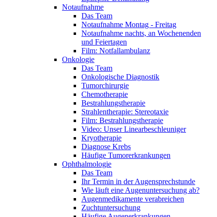
Notaufnahme
Das Team
Notaufnahme Montag - Freitag
Notaufnahme nachts, an Wochenenden
und Feiertagen
Film: Notfallambulanz
Onkologie
Das Team
Onkologische Diagnostik
Tumorchirurgie
Chemotherapie
Bestrahlungstherapie
Strahlentherapie: Stereotaxie
Film: Bestrahlungstherapie
Video: Unser Linearbeschleuniger
Kryotherapie
Diagnose Krebs
Häufige Tumorerkrankungen
Ophthalmologie
Das Team
Ihr Termin in der Augensprechstunde
Wie läuft eine Augenuntersuchung ab?
Augenmedikamente verabreichen
Zuchtuntersuchung
Häufige Augenerkrankungen