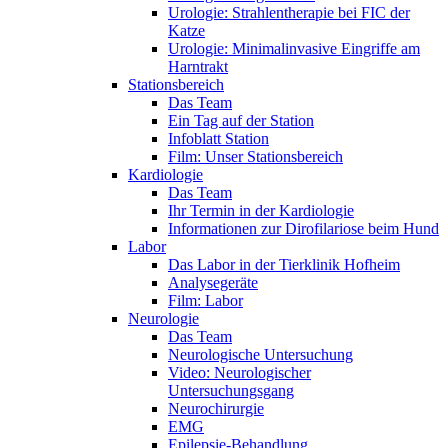
Urologie: Strahlentherapie bei FIC der
Katze
Urologie: Minimalinvasive Eingriffe am
Harntrakt
Stationsbereich
Das Team
Ein Tag auf der Station
Infoblatt Station
Film: Unser Stationsbereich
Kardiologie
Das Team
Ihr Termin in der Kardiologie
Informationen zur Dirofilariose beim Hund
Labor
Das Labor in der Tierklinik Hofheim
Analysegeräte
Film: Labor
Neurologie
Das Team
Neurologische Untersuchung
Video: Neurologischer
Untersuchungsgang
Neurochirurgie
EMG
Epilepsie-Behandlung