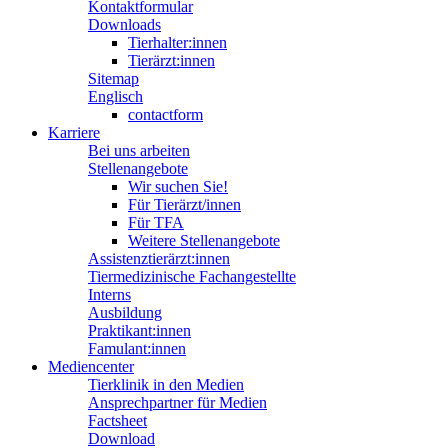
Kontaktformular
Downloads
Tierhalter:innen
Tierärzt:innen
Sitemap
Englisch
contactform
Karriere
Bei uns arbeiten
Stellenangebote
Wir suchen Sie!
Für Tierärzt/innen
Für TFA
Weitere Stellenangebote
Assistenztierärzt:innen
Tiermedizinische Fachangestellte
Interns
Ausbildung
Praktikant:innen
Famulant:innen
Mediencenter
Tierklinik in den Medien
Ansprechpartner für Medien
Factsheet
Download