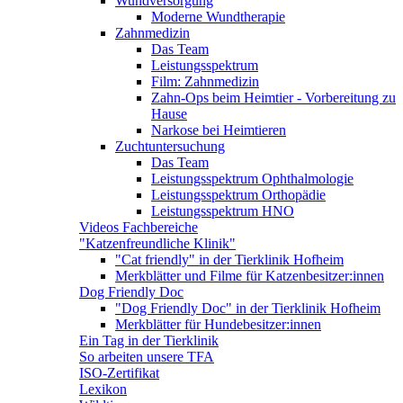
Wundversorgung
Moderne Wundtherapie
Zahnmedizin
Das Team
Leistungsspektrum
Film: Zahnmedizin
Zahn-Ops beim Heimtier - Vorbereitung zu
Hause
Narkose bei Heimtieren
Zuchtuntersuchung
Das Team
Leistungsspektrum Ophthalmologie
Leistungsspektrum Orthopädie
Leistungsspektrum HNO
Videos Fachbereiche
"Katzenfreundliche Klinik"
"Cat friendly" in der Tierklinik Hofheim
Merkblätter und Filme für Katzenbesitzer:innen
Dog Friendly Doc
"Dog Friendly Doc" in der Tierklinik Hofheim
Merkblätter für Hundebesitzer:innen
Ein Tag in der Tierklinik
So arbeiten unsere TFA
ISO-Zertifikat
Lexikon