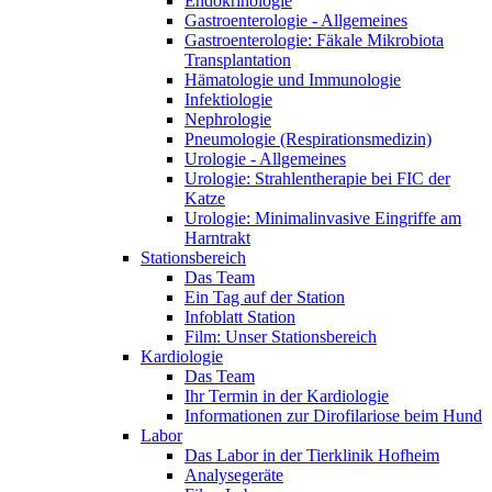
Endokrinologie
Gastroenterologie - Allgemeines
Gastroenterologie: Fäkale Mikrobiota
Transplantation
Hämatologie und Immunologie
Infektiologie
Nephrologie
Pneumologie (Respirationsmedizin)
Urologie - Allgemeines
Urologie: Strahlentherapie bei FIC der
Katze
Urologie: Minimalinvasive Eingriffe am
Harntrakt
Stationsbereich
Das Team
Ein Tag auf der Station
Infoblatt Station
Film: Unser Stationsbereich
Kardiologie
Das Team
Ihr Termin in der Kardiologie
Informationen zur Dirofilariose beim Hund
Labor
Das Labor in der Tierklinik Hofheim
Analysegeräte