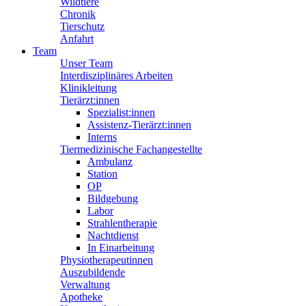
Wildtiere
Chronik
Tierschutz
Anfahrt
Team
Unser Team
Interdisziplinäres Arbeiten
Klinikleitung
Tierärzt:innen
Spezialist:innen
Assistenz-Tierärzt:innen
Interns
Tiermedizinische Fachangestellte
Ambulanz
Station
OP
Bildgebung
Labor
Strahlentherapie
Nachtdienst
In Einarbeitung
Physiotherapeutinnen
Auszubildende
Verwaltung
Apotheke