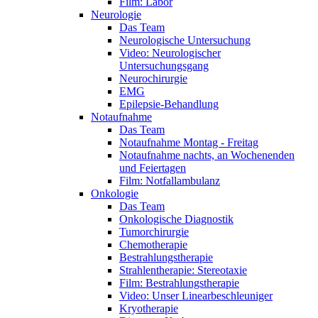
Film: Labor
Neurologie
Das Team
Neurologische Untersuchung
Video: Neurologischer
Untersuchungsgang
Neurochirurgie
EMG
Epilepsie-Behandlung
Notaufnahme
Das Team
Notaufnahme Montag - Freitag
Notaufnahme nachts, an Wochenenden
und Feiertagen
Film: Notfallambulanz
Onkologie
Das Team
Onkologische Diagnostik
Tumorchirurgie
Chemotherapie
Bestrahlungstherapie
Strahlentherapie: Stereotaxie
Film: Bestrahlungstherapie
Video: Unser Linearbeschleuniger
Kryotherapie