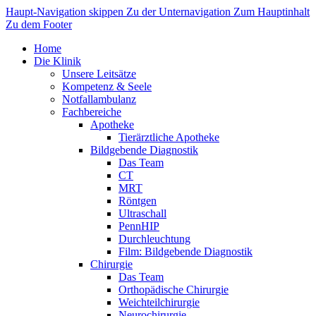
Haupt-Navigation skippen
Zu der Unternavigation
Zum Hauptinhalt
Zu dem Footer
Home
Die Klinik
Unsere Leitsätze
Kompetenz & Seele
Notfallambulanz
Fachbereiche
Apotheke
Tierärztliche Apotheke
Bildgebende Diagnostik
Das Team
CT
MRT
Röntgen
Ultraschall
PennHIP
Durchleuchtung
Film: Bildgebende Diagnostik
Chirurgie
Das Team
Orthopädische Chirurgie
Weichteilchirurgie
Neurochirurgie