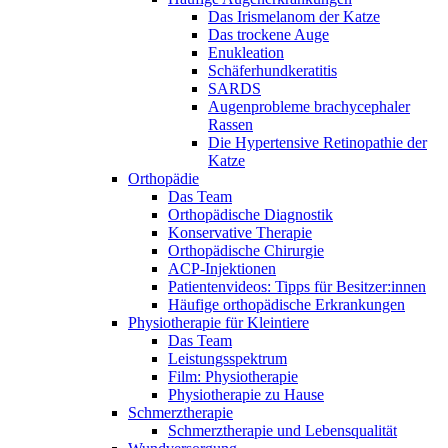
Das Irismelanom der Katze
Das trockene Auge
Enukleation
Schäferhundkeratitis
SARDS
Augenprobleme brachycephaler
Rassen
Die Hypertensive Retinopathie der
Katze
Orthopädie
Das Team
Orthopädische Diagnostik
Konservative Therapie
Orthopädische Chirurgie
ACP-Injektionen
Patientenvideos: Tipps für Besitzer:innen
Häufige orthopädische Erkrankungen
Physiotherapie für Kleintiere
Das Team
Leistungsspektrum
Film: Physiotherapie
Physiotherapie zu Hause
Schmerztherapie
Schmerztherapie und Lebensqualität