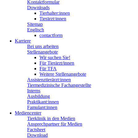
Kontaktformular
Downloads
Tierhalter:innen
Tierärzt:innen
Sitemap
Englisch
contactform
Karriere
Bei uns arbeiten
Stellenangebote
Wir suchen Sie!
Für Tierärzt/innen
Für TFA
Weitere Stellenangebote
Assistenztierärzt:innen
Tiermedizinische Fachangestellte
Interns
Ausbildung
Praktikant:innen
Famulant:innen
Mediencenter
Tierklinik in den Medien
Ansprechpartner für Medien
Factsheet
Download