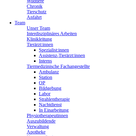
Wildtiere
Chronik
Tierschutz
Anfahrt
Team
Unser Team
Interdisziplinäres Arbeiten
Klinikleitung
Tierärzt:innen
Spezialist:innen
Assistenz-Tierärzt:innen
Interns
Tiermedizinische Fachangestellte
Ambulanz
Station
OP
Bildgebung
Labor
Strahlentherapie
Nachtdienst
In Einarbeitung
Physiotherapeutinnen
Auszubildende
Verwaltung
Apotheke