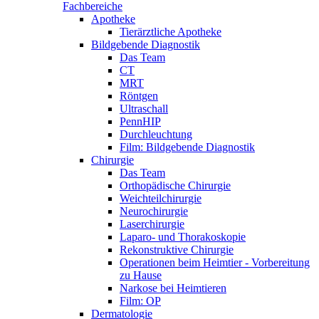
Fachbereiche
Apotheke
Tierärztliche Apotheke
Bildgebende Diagnostik
Das Team
CT
MRT
Röntgen
Ultraschall
PennHIP
Durchleuchtung
Film: Bildgebende Diagnostik
Chirurgie
Das Team
Orthopädische Chirurgie
Weichteilchirurgie
Neurochirurgie
Laserchirurgie
Laparo- und Thorakoskopie
Rekonstruktive Chirurgie
Operationen beim Heimtier - Vorbereitung
zu Hause
Narkose bei Heimtieren
Film: OP
Dermatologie