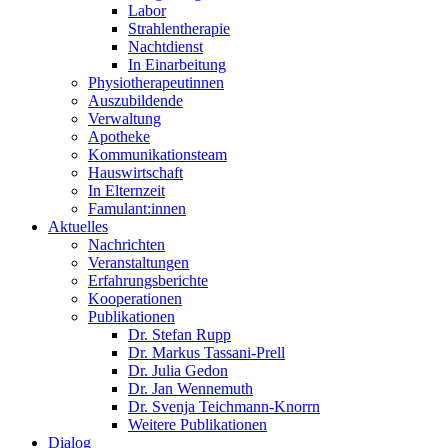
Labor
Strahlentherapie
Nachtdienst
In Einarbeitung
Physiotherapeutinnen
Auszubildende
Verwaltung
Apotheke
Kommunikationsteam
Hauswirtschaft
In Elternzeit
Famulant:innen
Aktuelles
Nachrichten
Veranstaltungen
Erfahrungsberichte
Kooperationen
Publikationen
Dr. Stefan Rupp
Dr. Markus Tassani-Prell
Dr. Julia Gedon
Dr. Jan Wennemuth
Dr. Svenja Teichmann-Knorrn
Weitere Publikationen
Dialog