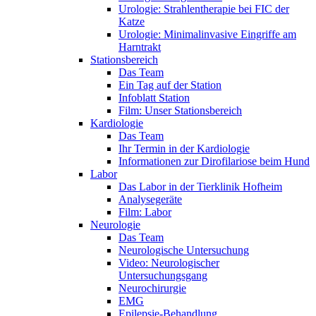
Urologie: Strahlentherapie bei FIC der
Katze
Urologie: Minimalinvasive Eingriffe am
Harntrakt
Stationsbereich
Das Team
Ein Tag auf der Station
Infoblatt Station
Film: Unser Stationsbereich
Kardiologie
Das Team
Ihr Termin in der Kardiologie
Informationen zur Dirofilariose beim Hund
Labor
Das Labor in der Tierklinik Hofheim
Analysegeräte
Film: Labor
Neurologie
Das Team
Neurologische Untersuchung
Video: Neurologischer
Untersuchungsgang
Neurochirurgie
EMG
Epilepsie-Behandlung