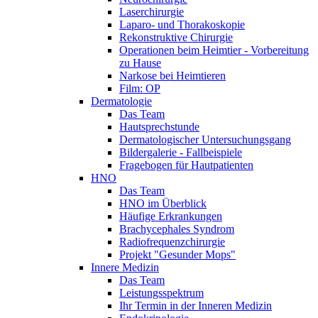
Laserchirurgie
Laparo- und Thorakoskopie
Rekonstruktive Chirurgie
Operationen beim Heimtier - Vorbereitung
zu Hause
Narkose bei Heimtieren
Film: OP
Dermatologie
Das Team
Hautsprechstunde
Dermatologischer Untersuchungsgang
Bildergalerie - Fallbeispiele
Fragebogen für Hautpatienten
HNO
Das Team
HNO im Überblick
Häufige Erkrankungen
Brachycephales Syndrom
Radiofrequenzchirurgie
Projekt "Gesunder Mops"
Innere Medizin
Das Team
Leistungsspektrum
Ihr Termin in der Inneren Medizin