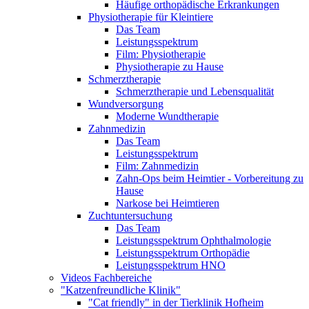
Häufige orthopädische Erkrankungen
Physiotherapie für Kleintiere
Das Team
Leistungsspektrum
Film: Physiotherapie
Physiotherapie zu Hause
Schmerztherapie
Schmerztherapie und Lebensqualität
Wundversorgung
Moderne Wundtherapie
Zahnmedizin
Das Team
Leistungsspektrum
Film: Zahnmedizin
Zahn-Ops beim Heimtier - Vorbereitung zu
Hause
Narkose bei Heimtieren
Zuchtuntersuchung
Das Team
Leistungsspektrum Ophthalmologie
Leistungsspektrum Orthopädie
Leistungsspektrum HNO
Videos Fachbereiche
"Katzenfreundliche Klinik"
"Cat friendly" in der Tierklinik Hofheim