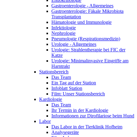
Endokrinologie
Gastroenterologie - Allgemeines
Gastroenterologie: Fäkale Mikrobiota
Transplantation
Hämatologie und Immunologie
Infektiologie
Nephrologie
Pneumologie (Respirationsmedizin)
Urologie - Allgemeines
Urologie: Strahlentherapie bei FIC der
Katze
Urologie: Minimalinvasive Eingriffe am
Harntrakt
Stationsbereich
Das Team
Ein Tag auf der Station
Infoblatt Station
Film: Unser Stationsbereich
Kardiologie
Das Team
Ihr Termin in der Kardiologie
Informationen zur Dirofilariose beim Hund
Labor
Das Labor in der Tierklinik Hofheim
Analysegeräte