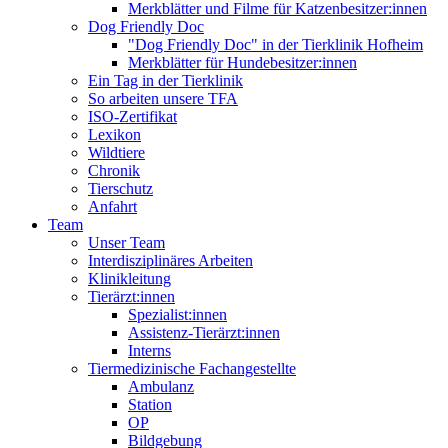
Merkblätter und Filme für Katzenbesitzer:innen
Dog Friendly Doc
"Dog Friendly Doc" in der Tierklinik Hofheim
Merkblätter für Hundebesitzer:innen
Ein Tag in der Tierklinik
So arbeiten unsere TFA
ISO-Zertifikat
Lexikon
Wildtiere
Chronik
Tierschutz
Anfahrt
Team
Unser Team
Interdisziplinäres Arbeiten
Klinikleitung
Tierärzt:innen
Spezialist:innen
Assistenz-Tierärzt:innen
Interns
Tiermedizinische Fachangestellte
Ambulanz
Station
OP
Bildgebung