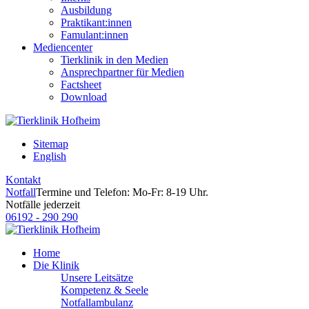
Ausbildung
Praktikant:innen
Famulant:innen
Mediencenter
Tierklinik in den Medien
Ansprechpartner für Medien
Factsheet
Download
Sitemap
English
Kontakt
Notfall
Termine und Telefon: Mo-Fr: 8-19 Uhr.
Notfälle jederzeit
06192 - 290 290
Home
Die Klinik
Unsere Leitsätze
Kompetenz & Seele
Notfallambulanz