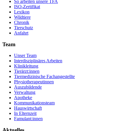
So arbeiten unsere TFA
ISO-Zertifikat
Lexikon
Wildtiere
Chronik
Tierschutz
Anfahrt
Team
Unser Team
Interdisziplinäres Arbeiten
Klinikleitung
Tierärzt:innen
Tiermedizinische Fachangestellte
Physiotherapeutinnen
Auszubildende
Verwaltung
Apotheke
Kommunikationsteam
Hauswirtschaft
In Elternzeit
Famulant:innen
Aktuelles