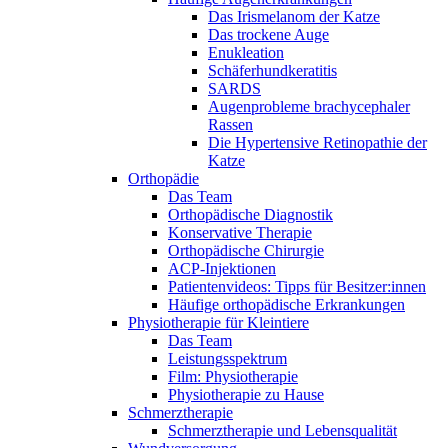
Das Irismelanom der Katze
Das trockene Auge
Enukleation
Schäferhundkeratitis
SARDS
Augenprobleme brachycephaler
Rassen
Die Hypertensive Retinopathie der
Katze
Orthopädie
Das Team
Orthopädische Diagnostik
Konservative Therapie
Orthopädische Chirurgie
ACP-Injektionen
Patientenvideos: Tipps für Besitzer:innen
Häufige orthopädische Erkrankungen
Physiotherapie für Kleintiere
Das Team
Leistungsspektrum
Film: Physiotherapie
Physiotherapie zu Hause
Schmerztherapie
Schmerztherapie und Lebensqualität