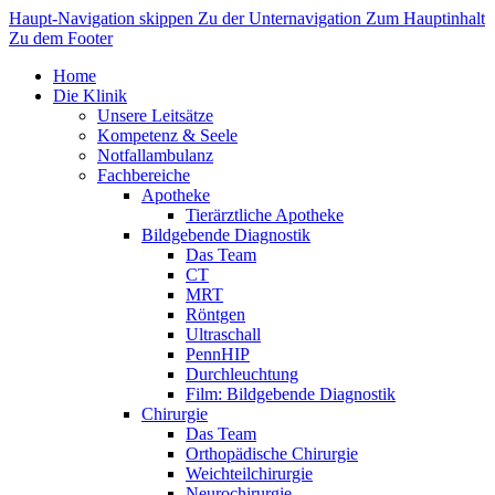
Haupt-Navigation skippen
Zu der Unternavigation
Zum Hauptinhalt
Zu dem Footer
Home
Die Klinik
Unsere Leitsätze
Kompetenz & Seele
Notfallambulanz
Fachbereiche
Apotheke
Tierärztliche Apotheke
Bildgebende Diagnostik
Das Team
CT
MRT
Röntgen
Ultraschall
PennHIP
Durchleuchtung
Film: Bildgebende Diagnostik
Chirurgie
Das Team
Orthopädische Chirurgie
Weichteilchirurgie
Neurochirurgie