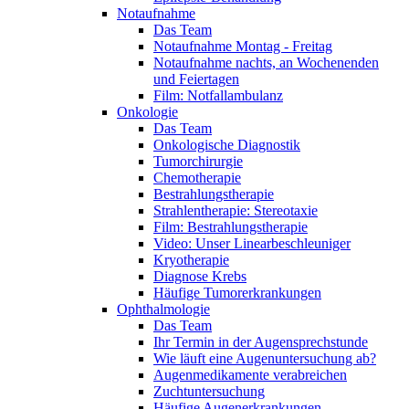
Notaufnahme
Das Team
Notaufnahme Montag - Freitag
Notaufnahme nachts, an Wochenenden
und Feiertagen
Film: Notfallambulanz
Onkologie
Das Team
Onkologische Diagnostik
Tumorchirurgie
Chemotherapie
Bestrahlungstherapie
Strahlentherapie: Stereotaxie
Film: Bestrahlungstherapie
Video: Unser Linearbeschleuniger
Kryotherapie
Diagnose Krebs
Häufige Tumorerkrankungen
Ophthalmologie
Das Team
Ihr Termin in der Augensprechstunde
Wie läuft eine Augenuntersuchung ab?
Augenmedikamente verabreichen
Zuchtuntersuchung
Häufige Augenerkrankungen