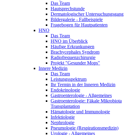
Das Team
Hautsprechstunde
Dermatologischer Untersuchungsgang
Bildergalerie - Fallbeispiele
Fragebogen für Hautpatienten
HNO
Das Team
HNO im Überblick
Häufige Erkrankungen
Brachycephales Syndrom
Radiofrequenzchirurgie
Projekt "Gesunder Mops"
Innere Medizin
Das Team
Leistungsspektrum
Ihr Termin in der Inneren Medizin
Endokrinologie
Gastroenterologie - Allgemeines
Gastroenterologie: Fäkale Mikrobiota
Transplantation
Hämatologie und Immunologie
Infektiologie
Nephrologie
Pneumologie (Respirationsmedizin)
Urologie - Allgemeines