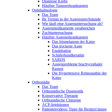
Diagnose Krebs
Häufige Tumorerkrankungen
Ophthalmologie
Das Team
Ihr Termin in der Augensprechstunde
Wie läuft eine Augenuntersuchung ab?
Augenmedikamente verabreichen
Zuchtuntersuchung
Häufige Augenerkrankungen
Das Irismelanom der Katze
Das trockene Auge
Enukleation
Schäferhundkeratitis
SARDS
Augenprobleme brachycephaler
Rassen
Die Hypertensive Retinopathie der
Katze
Orthopädie
Das Team
Orthopädische Diagnostik
Konservative Therapie
Orthopädische Chirurgie
ACP-Injektionen
Patientenvideos: Tipps für Besitzer:innen