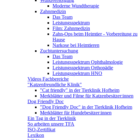
Wundversorgung
Moderne Wundtherapie
Zahnmedizin
Das Team
Leistungsspektrum
Film: Zahnmedizin
Zahn-Ops beim Heimtier - Vorbereitung zu
Hause
Narkose bei Heimtieren
Zuchtuntersuchung
Das Team
Leistungsspektrum Ophthalmologie
Leistungsspektrum Orthopädie
Leistungsspektrum HNO
Videos Fachbereiche
"Katzenfreundliche Klinik"
"Cat friendly" in der Tierklinik Hofheim
Merkblätter und Filme für Katzenbesitzer:innen
Dog Friendly Doc
"Dog Friendly Doc" in der Tierklinik Hofheim
Merkblätter für Hundebesitzer:innen
Ein Tag in der Tierklinik
So arbeiten unsere TFA
ISO-Zertifikat
Lexikon