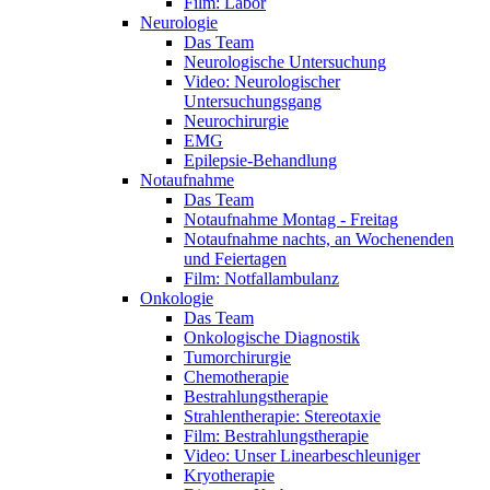
Film: Labor
Neurologie
Das Team
Neurologische Untersuchung
Video: Neurologischer
Untersuchungsgang
Neurochirurgie
EMG
Epilepsie-Behandlung
Notaufnahme
Das Team
Notaufnahme Montag - Freitag
Notaufnahme nachts, an Wochenenden
und Feiertagen
Film: Notfallambulanz
Onkologie
Das Team
Onkologische Diagnostik
Tumorchirurgie
Chemotherapie
Bestrahlungstherapie
Strahlentherapie: Stereotaxie
Film: Bestrahlungstherapie
Video: Unser Linearbeschleuniger
Kryotherapie