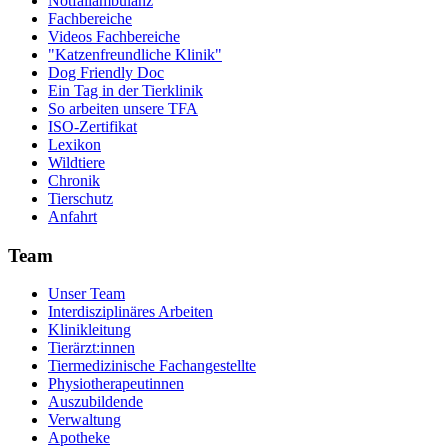
Notfallambulanz
Fachbereiche
Videos Fachbereiche
"Katzenfreundliche Klinik"
Dog Friendly Doc
Ein Tag in der Tierklinik
So arbeiten unsere TFA
ISO-Zertifikat
Lexikon
Wildtiere
Chronik
Tierschutz
Anfahrt
Team
Unser Team
Interdisziplinäres Arbeiten
Klinikleitung
Tierärzt:innen
Tiermedizinische Fachangestellte
Physiotherapeutinnen
Auszubildende
Verwaltung
Apotheke