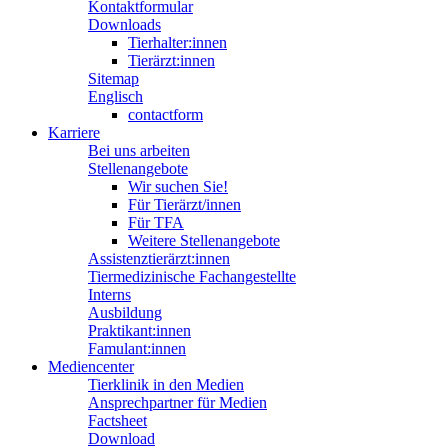
Kontaktformular
Downloads
Tierhalter:innen
Tierärzt:innen
Sitemap
Englisch
contactform
Karriere
Bei uns arbeiten
Stellenangebote
Wir suchen Sie!
Für Tierärzt/innen
Für TFA
Weitere Stellenangebote
Assistenztierärzt:innen
Tiermedizinische Fachangestellte
Interns
Ausbildung
Praktikant:innen
Famulant:innen
Mediencenter
Tierklinik in den Medien
Ansprechpartner für Medien
Factsheet
Download