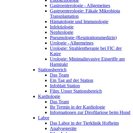
Endokrinologie
Gastroenterologie - Allgemeines
Gastroenterologie: Fäkale Mikrobiota
Transplantation
Hämatologie und Immunologie
Infektiologie
Nephrologie
Pneumologie (Respirationsmedizin)
Urologie - Allgemeines
Urologie: Strahlentherapie bei FIC der
Katze
Urologie: Minimalinvasive Eingriffe am
Harntrakt
Stationsbereich
Das Team
Ein Tag auf der Station
Infoblatt Station
Film: Unser Stationsbereich
Kardiologie
Das Team
Ihr Termin in der Kardiologie
Informationen zur Dirofilariose beim Hund
Labor
Das Labor in der Tierklinik Hofheim
Analysegeräte