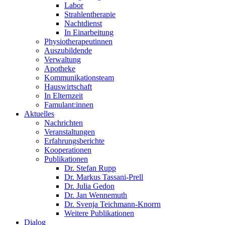
Labor
Strahlentherapie
Nachtdienst
In Einarbeitung
Physiotherapeutinnen
Auszubildende
Verwaltung
Apotheke
Kommunikationsteam
Hauswirtschaft
In Elternzeit
Famulant:innen
Aktuelles
Nachrichten
Veranstaltungen
Erfahrungsberichte
Kooperationen
Publikationen
Dr. Stefan Rupp
Dr. Markus Tassani-Prell
Dr. Julia Gedon
Dr. Jan Wennemuth
Dr. Svenja Teichmann-Knorrn
Weitere Publikationen
Dialog