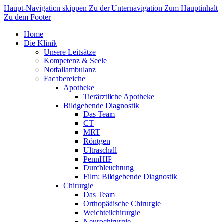
Haupt-Navigation skippen
Zu der Unternavigation
Zum Hauptinhalt
Zu dem Footer
Home
Die Klinik
Unsere Leitsätze
Kompetenz & Seele
Notfallambulanz
Fachbereiche
Apotheke
Tierärztliche Apotheke
Bildgebende Diagnostik
Das Team
CT
MRT
Röntgen
Ultraschall
PennHIP
Durchleuchtung
Film: Bildgebende Diagnostik
Chirurgie
Das Team
Orthopädische Chirurgie
Weichteilchirurgie
Neurochirurgie