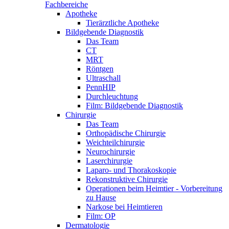
Fachbereiche
Apotheke
Tierärztliche Apotheke
Bildgebende Diagnostik
Das Team
CT
MRT
Röntgen
Ultraschall
PennHIP
Durchleuchtung
Film: Bildgebende Diagnostik
Chirurgie
Das Team
Orthopädische Chirurgie
Weichteilchirurgie
Neurochirurgie
Laserchirurgie
Laparo- und Thorakoskopie
Rekonstruktive Chirurgie
Operationen beim Heimtier - Vorbereitung
zu Hause
Narkose bei Heimtieren
Film: OP
Dermatologie