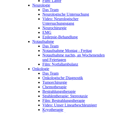
Film: Labor
Neurologie
Das Team
Neurologische Untersuchung
Video: Neurologischer
Untersuchungsgang
Neurochirurgie
EMG
Epilepsie-Behandlung
Notaufnahme
Das Team
Notaufnahme Montag - Freitag
Notaufnahme nachts, an Wochenenden
und Feiertagen
Film: Notfallambulanz
Onkologie
Das Team
Onkologische Diagnostik
Tumorchirurgie
Chemotherapie
Bestrahlungstherapie
Strahlentherapie: Stereotaxie
Film: Bestrahlungstherapie
Video: Unser Linearbeschleuniger
Kryotherapie