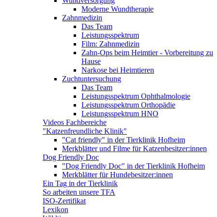
Wundversorgung
Moderne Wundtherapie
Zahnmedizin
Das Team
Leistungsspektrum
Film: Zahnmedizin
Zahn-Ops beim Heimtier - Vorbereitung zu
Hause
Narkose bei Heimtieren
Zuchtuntersuchung
Das Team
Leistungsspektrum Ophthalmologie
Leistungsspektrum Orthopädie
Leistungsspektrum HNO
Videos Fachbereiche
"Katzenfreundliche Klinik"
"Cat friendly" in der Tierklinik Hofheim
Merkblätter und Filme für Katzenbesitzer:innen
Dog Friendly Doc
"Dog Friendly Doc" in der Tierklinik Hofheim
Merkblätter für Hundebesitzer:innen
Ein Tag in der Tierklinik
So arbeiten unsere TFA
ISO-Zertifikat
Lexikon