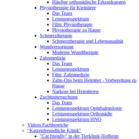
Häufige orthopädische Erkrankungen
Physiotherapie für Kleintiere
Das Team
Leistungsspektrum
Film: Physiotherapie
Physiotherapie zu Hause
Schmerztherapie
Schmerztherapie und Lebensqualität
Wundversorgung
Moderne Wundtherapie
Zahnmedizin
Das Team
Leistungsspektrum
Film: Zahnmedizin
Zahn-Ops beim Heimtier - Vorbereitung zu
Hause
Narkose bei Heimtieren
Zuchtuntersuchung
Das Team
Leistungsspektrum Ophthalmologie
Leistungsspektrum Orthopädie
Leistungsspektrum HNO
Videos Fachbereiche
"Katzenfreundliche Klinik"
"Cat friendly" in der Tierklinik Hofheim