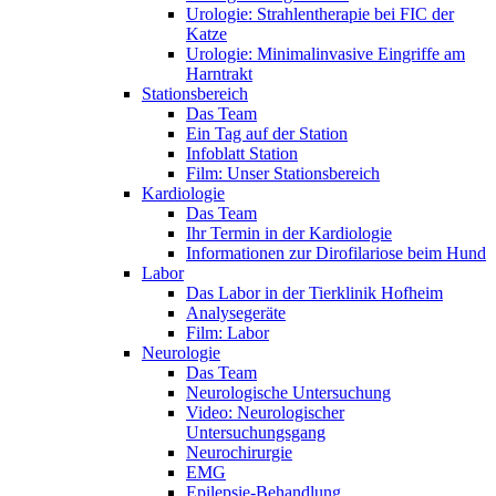
Urologie: Strahlentherapie bei FIC der
Katze
Urologie: Minimalinvasive Eingriffe am
Harntrakt
Stationsbereich
Das Team
Ein Tag auf der Station
Infoblatt Station
Film: Unser Stationsbereich
Kardiologie
Das Team
Ihr Termin in der Kardiologie
Informationen zur Dirofilariose beim Hund
Labor
Das Labor in der Tierklinik Hofheim
Analysegeräte
Film: Labor
Neurologie
Das Team
Neurologische Untersuchung
Video: Neurologischer
Untersuchungsgang
Neurochirurgie
EMG
Epilepsie-Behandlung