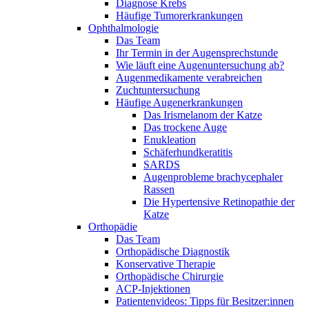
Diagnose Krebs
Häufige Tumorerkrankungen
Ophthalmologie
Das Team
Ihr Termin in der Augensprechstunde
Wie läuft eine Augenuntersuchung ab?
Augenmedikamente verabreichen
Zuchtuntersuchung
Häufige Augenerkrankungen
Das Irismelanom der Katze
Das trockene Auge
Enukleation
Schäferhundkeratitis
SARDS
Augenprobleme brachycephaler
Rassen
Die Hypertensive Retinopathie der
Katze
Orthopädie
Das Team
Orthopädische Diagnostik
Konservative Therapie
Orthopädische Chirurgie
ACP-Injektionen
Patientenvideos: Tipps für Besitzer:innen