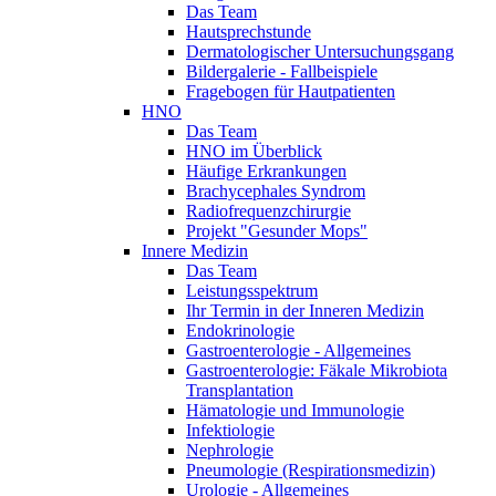
Das Team
Hautsprechstunde
Dermatologischer Untersuchungsgang
Bildergalerie - Fallbeispiele
Fragebogen für Hautpatienten
HNO
Das Team
HNO im Überblick
Häufige Erkrankungen
Brachycephales Syndrom
Radiofrequenzchirurgie
Projekt "Gesunder Mops"
Innere Medizin
Das Team
Leistungsspektrum
Ihr Termin in der Inneren Medizin
Endokrinologie
Gastroenterologie - Allgemeines
Gastroenterologie: Fäkale Mikrobiota
Transplantation
Hämatologie und Immunologie
Infektiologie
Nephrologie
Pneumologie (Respirationsmedizin)
Urologie - Allgemeines