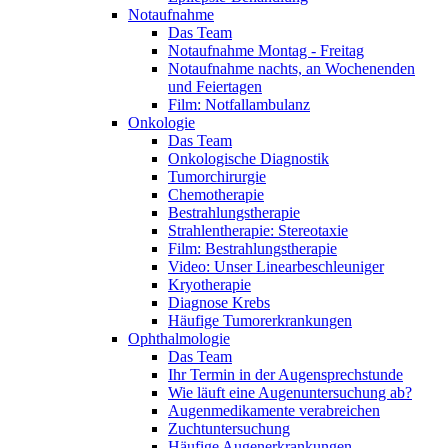
Notaufnahme
Das Team
Notaufnahme Montag - Freitag
Notaufnahme nachts, an Wochenenden
und Feiertagen
Film: Notfallambulanz
Onkologie
Das Team
Onkologische Diagnostik
Tumorchirurgie
Chemotherapie
Bestrahlungstherapie
Strahlentherapie: Stereotaxie
Film: Bestrahlungstherapie
Video: Unser Linearbeschleuniger
Kryotherapie
Diagnose Krebs
Häufige Tumorerkrankungen
Ophthalmologie
Das Team
Ihr Termin in der Augensprechstunde
Wie läuft eine Augenuntersuchung ab?
Augenmedikamente verabreichen
Zuchtuntersuchung
Häufige Augenerkrankungen