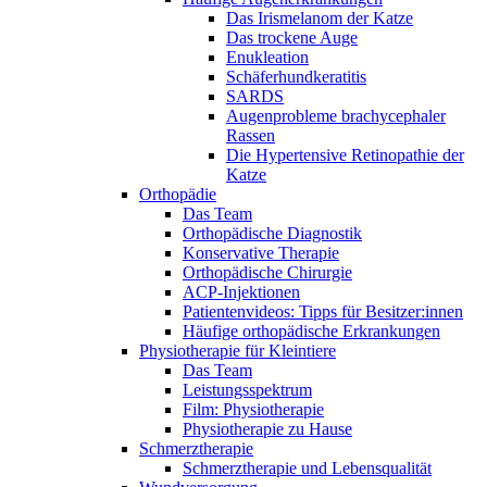
Das Irismelanom der Katze
Das trockene Auge
Enukleation
Schäferhundkeratitis
SARDS
Augenprobleme brachycephaler
Rassen
Die Hypertensive Retinopathie der
Katze
Orthopädie
Das Team
Orthopädische Diagnostik
Konservative Therapie
Orthopädische Chirurgie
ACP-Injektionen
Patientenvideos: Tipps für Besitzer:innen
Häufige orthopädische Erkrankungen
Physiotherapie für Kleintiere
Das Team
Leistungsspektrum
Film: Physiotherapie
Physiotherapie zu Hause
Schmerztherapie
Schmerztherapie und Lebensqualität