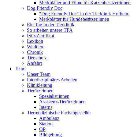
Merkblätter und Filme für Katzenbesitzer:innen
Dog Friendly Doc
"Dog Friendly Doc" in der Tierklinik Hofheim
Merkblätter für Hundebesitzer:innen
Ein Tag in der Tierklinik
So arbeiten unsere TFA
ISO-Zertifikat
Lexikon
Wildtiere
Chronik
Tierschutz
Anfahrt
Team
Unser Team
Interdisziplinäres Arbeiten
Klinikleitung
Tierärzt:innen
Spezialist:innen
Assistenz-Tierärzt:innen
Interns
Tiermedizinische Fachangestellte
Ambulanz
Station
OP
Bildgebung