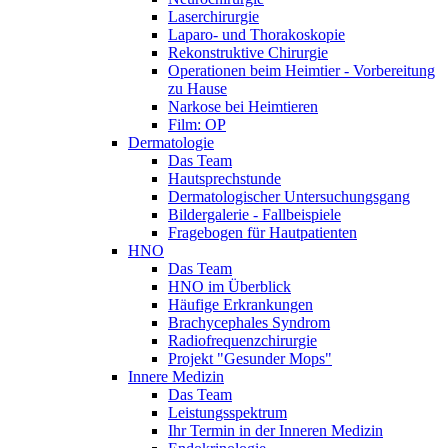
Laserchirurgie
Laparo- und Thorakoskopie
Rekonstruktive Chirurgie
Operationen beim Heimtier - Vorbereitung
zu Hause
Narkose bei Heimtieren
Film: OP
Dermatologie
Das Team
Hautsprechstunde
Dermatologischer Untersuchungsgang
Bildergalerie - Fallbeispiele
Fragebogen für Hautpatienten
HNO
Das Team
HNO im Überblick
Häufige Erkrankungen
Brachycephales Syndrom
Radiofrequenzchirurgie
Projekt "Gesunder Mops"
Innere Medizin
Das Team
Leistungsspektrum
Ihr Termin in der Inneren Medizin