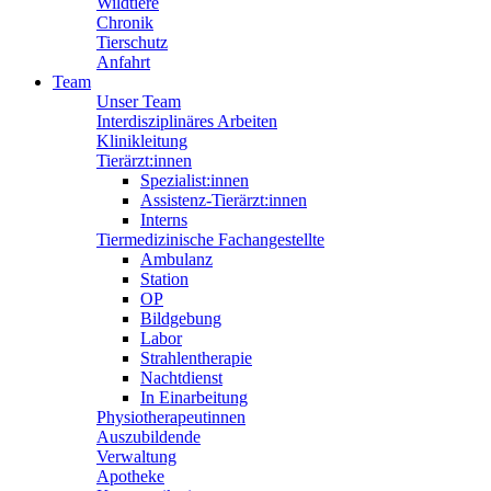
Wildtiere
Chronik
Tierschutz
Anfahrt
Team
Unser Team
Interdisziplinäres Arbeiten
Klinikleitung
Tierärzt:innen
Spezialist:innen
Assistenz-Tierärzt:innen
Interns
Tiermedizinische Fachangestellte
Ambulanz
Station
OP
Bildgebung
Labor
Strahlentherapie
Nachtdienst
In Einarbeitung
Physiotherapeutinnen
Auszubildende
Verwaltung
Apotheke