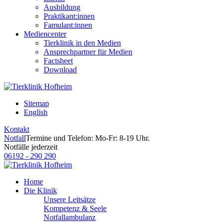
Ausbildung
Praktikant:innen
Famulant:innen
Mediencenter
Tierklinik in den Medien
Ansprechpartner für Medien
Factsheet
Download
Sitemap
English
Kontakt
Notfall
Termine und Telefon: Mo-Fr: 8-19 Uhr.
Notfälle jederzeit
06192 - 290 290
Home
Die Klinik
Unsere Leitsätze
Kompetenz & Seele
Notfallambulanz