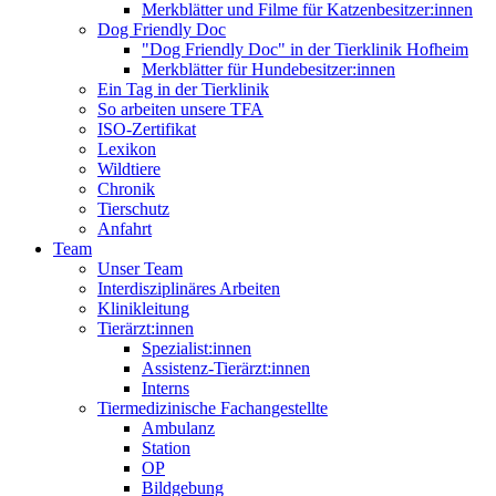
Merkblätter und Filme für Katzenbesitzer:innen
Dog Friendly Doc
"Dog Friendly Doc" in der Tierklinik Hofheim
Merkblätter für Hundebesitzer:innen
Ein Tag in der Tierklinik
So arbeiten unsere TFA
ISO-Zertifikat
Lexikon
Wildtiere
Chronik
Tierschutz
Anfahrt
Team
Unser Team
Interdisziplinäres Arbeiten
Klinikleitung
Tierärzt:innen
Spezialist:innen
Assistenz-Tierärzt:innen
Interns
Tiermedizinische Fachangestellte
Ambulanz
Station
OP
Bildgebung