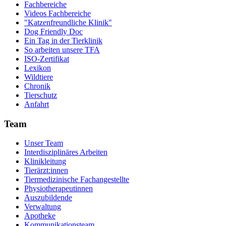
Fachbereiche
Videos Fachbereiche
"Katzenfreundliche Klinik"
Dog Friendly Doc
Ein Tag in der Tierklinik
So arbeiten unsere TFA
ISO-Zertifikat
Lexikon
Wildtiere
Chronik
Tierschutz
Anfahrt
Team
Unser Team
Interdisziplinäres Arbeiten
Klinikleitung
Tierärzt:innen
Tiermedizinische Fachangestellte
Physiotherapeutinnen
Auszubildende
Verwaltung
Apotheke
Kommunikationsteam