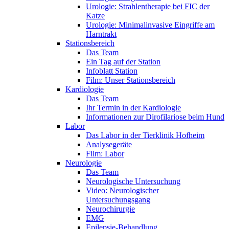
Urologie: Strahlentherapie bei FIC der
Katze
Urologie: Minimalinvasive Eingriffe am
Harntrakt
Stationsbereich
Das Team
Ein Tag auf der Station
Infoblatt Station
Film: Unser Stationsbereich
Kardiologie
Das Team
Ihr Termin in der Kardiologie
Informationen zur Dirofilariose beim Hund
Labor
Das Labor in der Tierklinik Hofheim
Analysegeräte
Film: Labor
Neurologie
Das Team
Neurologische Untersuchung
Video: Neurologischer
Untersuchungsgang
Neurochirurgie
EMG
Epilepsie-Behandlung