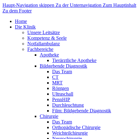
Haupt-Navigation skippen
Zu der Unternavigation
Zum Hauptinhalt
Zu dem Footer
Home
Die Klinik
Unsere Leitsätze
Kompetenz & Seele
Notfallambulanz
Fachbereiche
Apotheke
Tierärztliche Apotheke
Bildgebende Diagnostik
Das Team
CT
MRT
Röntgen
Ultraschall
PennHIP
Durchleuchtung
Film: Bildgebende Diagnostik
Chirurgie
Das Team
Orthopädische Chirurgie
Weichteilchirurgie
Neurochirurgie