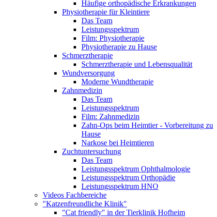
Häufige orthopädische Erkrankungen
Physiotherapie für Kleintiere
Das Team
Leistungsspektrum
Film: Physiotherapie
Physiotherapie zu Hause
Schmerztherapie
Schmerztherapie und Lebensqualität
Wundversorgung
Moderne Wundtherapie
Zahnmedizin
Das Team
Leistungsspektrum
Film: Zahnmedizin
Zahn-Ops beim Heimtier - Vorbereitung zu
Hause
Narkose bei Heimtieren
Zuchtuntersuchung
Das Team
Leistungsspektrum Ophthalmologie
Leistungsspektrum Orthopädie
Leistungsspektrum HNO
Videos Fachbereiche
"Katzenfreundliche Klinik"
"Cat friendly" in der Tierklinik Hofheim