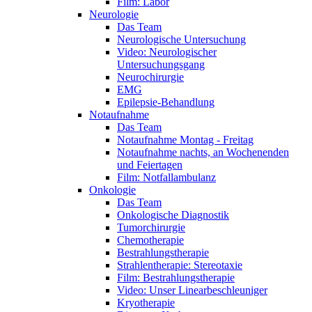
Film: Labor
Neurologie
Das Team
Neurologische Untersuchung
Video: Neurologischer
Untersuchungsgang
Neurochirurgie
EMG
Epilepsie-Behandlung
Notaufnahme
Das Team
Notaufnahme Montag - Freitag
Notaufnahme nachts, an Wochenenden
und Feiertagen
Film: Notfallambulanz
Onkologie
Das Team
Onkologische Diagnostik
Tumorchirurgie
Chemotherapie
Bestrahlungstherapie
Strahlentherapie: Stereotaxie
Film: Bestrahlungstherapie
Video: Unser Linearbeschleuniger
Kryotherapie