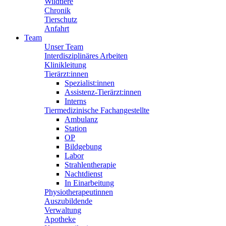
Wildtiere
Chronik
Tierschutz
Anfahrt
Team
Unser Team
Interdisziplinäres Arbeiten
Klinikleitung
Tierärzt:innen
Spezialist:innen
Assistenz-Tierärzt:innen
Interns
Tiermedizinische Fachangestellte
Ambulanz
Station
OP
Bildgebung
Labor
Strahlentherapie
Nachtdienst
In Einarbeitung
Physiotherapeutinnen
Auszubildende
Verwaltung
Apotheke