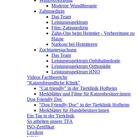
Wundversorgung
Moderne Wundtherapie
Zahnmedizin
Das Team
Leistungsspektrum
Film: Zahnmedizin
Zahn-Ops beim Heimtier - Vorbereitung zu
Hause
Narkose bei Heimtieren
Zuchtuntersuchung
Das Team
Leistungsspektrum Ophthalmologie
Leistungsspektrum Orthopädie
Leistungsspektrum HNO
Videos Fachbereiche
"Katzenfreundliche Klinik"
"Cat friendly" in der Tierklinik Hofheim
Merkblätter und Filme für Katzenbesitzer:innen
Dog Friendly Doc
"Dog Friendly Doc" in der Tierklinik Hofheim
Merkblätter für Hundebesitzer:innen
Ein Tag in der Tierklinik
So arbeiten unsere TFA
ISO-Zertifikat
Lexikon