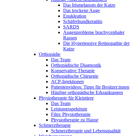
Das Irismelanom der Katze
Das trockene Auge
Enukleation
Schäferhundkeratitis
SARDS
Augenprobleme brachycephaler
Rassen
Die Hypertensive Retinopathie der
Katze
Orthopädie
Das Team
Orthopädische Diagnostik
Konservative Therapie
Orthopädische Chirurgie
ACP-Injektionen
Patientenvideos: Tipps für Besitzer:innen
Häufige orthopädische Erkrankungen
Physiotherapie für Kleintiere
Das Team
Leistungsspektrum
Film: Physiotherapie
Physiotherapie zu Hause
Schmerztherapie
Schmerztherapie und Lebensqualität