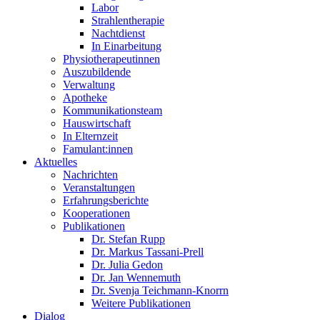
Labor
Strahlentherapie
Nachtdienst
In Einarbeitung
Physiotherapeutinnen
Auszubildende
Verwaltung
Apotheke
Kommunikationsteam
Hauswirtschaft
In Elternzeit
Famulant:innen
Aktuelles
Nachrichten
Veranstaltungen
Erfahrungsberichte
Kooperationen
Publikationen
Dr. Stefan Rupp
Dr. Markus Tassani-Prell
Dr. Julia Gedon
Dr. Jan Wennemuth
Dr. Svenja Teichmann-Knorrn
Weitere Publikationen
Dialog