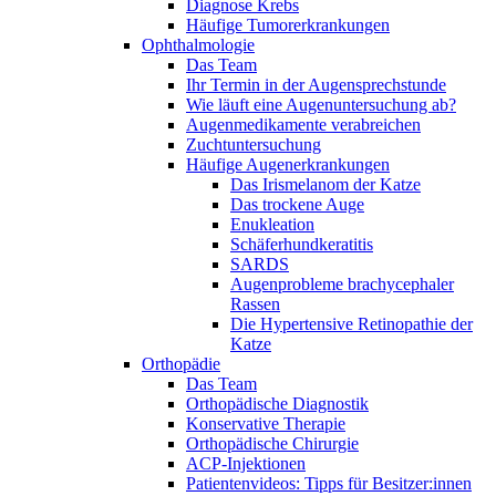
Diagnose Krebs
Häufige Tumorerkrankungen
Ophthalmologie
Das Team
Ihr Termin in der Augensprechstunde
Wie läuft eine Augenuntersuchung ab?
Augenmedikamente verabreichen
Zuchtuntersuchung
Häufige Augenerkrankungen
Das Irismelanom der Katze
Das trockene Auge
Enukleation
Schäferhundkeratitis
SARDS
Augenprobleme brachycephaler
Rassen
Die Hypertensive Retinopathie der
Katze
Orthopädie
Das Team
Orthopädische Diagnostik
Konservative Therapie
Orthopädische Chirurgie
ACP-Injektionen
Patientenvideos: Tipps für Besitzer:innen