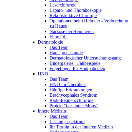
Laserchirurgie
Laparo- und Thorakoskopie
Rekonstruktive Chirurgie
Operationen beim Heimtier - Vorbereitung
zu Hause
Narkose bei Heimtieren
Film: OP
Dermatologie
Das Team
Hautsprechstunde
Dermatologischer Untersuchungsgang
Bildergalerie - Fallbeispiele
Fragebogen für Hautpatienten
HNO
Das Team
HNO im Überblick
Häufige Erkrankungen
Brachycephales Syndrom
Radiofrequenzchirurgie
Projekt "Gesunder Mops"
Innere Medizin
Das Team
Leistungsspektrum
Ihr Termin in der Inneren Medizin