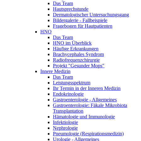
Das Team
Hautsprechstunde
Dermatologischer Untersuchungsgang
Bildergalerie - Fallbeispiele
Fragebogen für Hautpatienten
HNO
Das Team
HNO im Überblick
Häufige Erkrankungen
Brachycephales Syndrom
Radiofrequenzchirurgie
Projekt "Gesunder Mops"
Innere Medizin
Das Team
Leistungsspektrum
Ihr Termin in der Inneren Medizin
Endokrinologie
Gastroenterologie - Allgemeines
Gastroenterologie: Fäkale Mikrobiota
Transplantation
Hämatologie und Immunologie
Infektiologie
Nephrologie
Pneumologie (Respirationsmedizin)
Urologie - Allgemeines