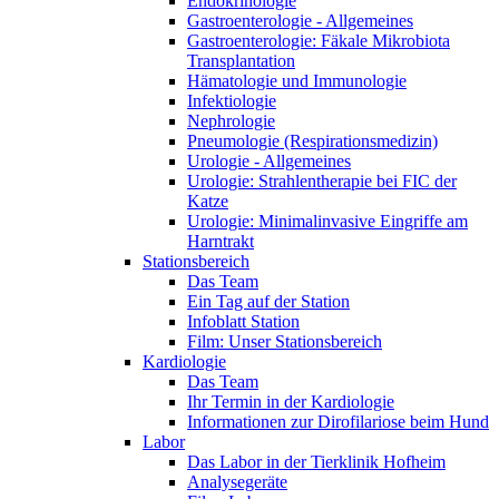
Endokrinologie
Gastroenterologie - Allgemeines
Gastroenterologie: Fäkale Mikrobiota
Transplantation
Hämatologie und Immunologie
Infektiologie
Nephrologie
Pneumologie (Respirationsmedizin)
Urologie - Allgemeines
Urologie: Strahlentherapie bei FIC der
Katze
Urologie: Minimalinvasive Eingriffe am
Harntrakt
Stationsbereich
Das Team
Ein Tag auf der Station
Infoblatt Station
Film: Unser Stationsbereich
Kardiologie
Das Team
Ihr Termin in der Kardiologie
Informationen zur Dirofilariose beim Hund
Labor
Das Labor in der Tierklinik Hofheim
Analysegeräte