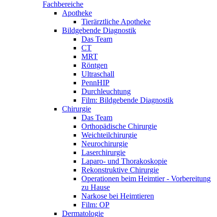
Fachbereiche
Apotheke
Tierärztliche Apotheke
Bildgebende Diagnostik
Das Team
CT
MRT
Röntgen
Ultraschall
PennHIP
Durchleuchtung
Film: Bildgebende Diagnostik
Chirurgie
Das Team
Orthopädische Chirurgie
Weichteilchirurgie
Neurochirurgie
Laserchirurgie
Laparo- und Thorakoskopie
Rekonstruktive Chirurgie
Operationen beim Heimtier - Vorbereitung
zu Hause
Narkose bei Heimtieren
Film: OP
Dermatologie