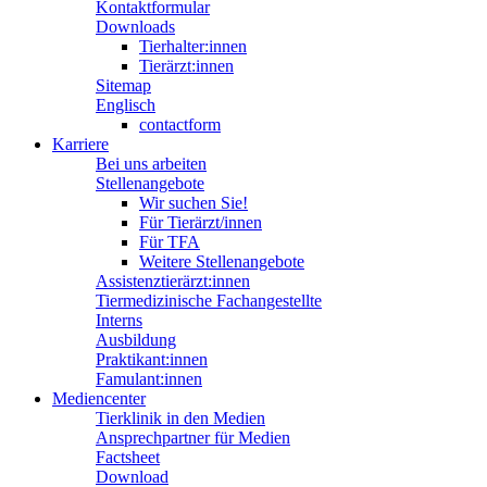
Kontaktformular
Downloads
Tierhalter:innen
Tierärzt:innen
Sitemap
Englisch
contactform
Karriere
Bei uns arbeiten
Stellenangebote
Wir suchen Sie!
Für Tierärzt/innen
Für TFA
Weitere Stellenangebote
Assistenztierärzt:innen
Tiermedizinische Fachangestellte
Interns
Ausbildung
Praktikant:innen
Famulant:innen
Mediencenter
Tierklinik in den Medien
Ansprechpartner für Medien
Factsheet
Download