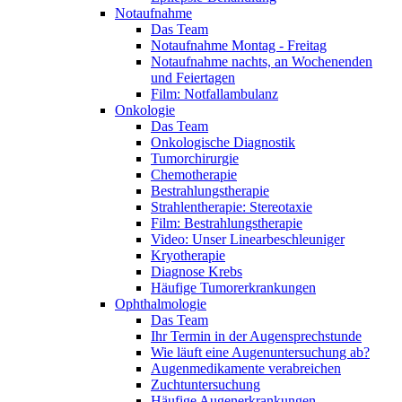
Notaufnahme
Das Team
Notaufnahme Montag - Freitag
Notaufnahme nachts, an Wochenenden
und Feiertagen
Film: Notfallambulanz
Onkologie
Das Team
Onkologische Diagnostik
Tumorchirurgie
Chemotherapie
Bestrahlungstherapie
Strahlentherapie: Stereotaxie
Film: Bestrahlungstherapie
Video: Unser Linearbeschleuniger
Kryotherapie
Diagnose Krebs
Häufige Tumorerkrankungen
Ophthalmologie
Das Team
Ihr Termin in der Augensprechstunde
Wie läuft eine Augenuntersuchung ab?
Augenmedikamente verabreichen
Zuchtuntersuchung
Häufige Augenerkrankungen